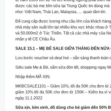
được các bà mẹ bỉm sữa tại Trung Quốc tin dùng mà
như: Việt Nam, Thái Lan, Malaysia, … quan tâm tới.
Để cung cấp được lượng nhu cầu lớn của khách hàng
nhà máy sản xuất lớn tại nhiều khu vực khác nhau ở
và 50.000m2 ở Túc Thiên. Tất cả các nhà máy của N
nhận y tế CE Châu Âu.
SALE 15.1 – MẸ BÉ SALE GIỮA THÁNG ĐẾN NỬA 
Lưu trước voucher và deal hot – sẵn sàng thanh toán 
Siêu sale Mẹ & Bé, sắm sửa đón tết, shopping ngay M
Nhập thêm MÃ XỊN:
MKBCSALE1101 – Giảm 10%, tối đa 50K cho đơn từ 
giảm 10% tối đa 50K cho đơn từ 150K – Kiểm tra ví v
ngày 11.1.2022
Sữa xịn, bỉm xinh, đồ dùng cho bé giảm đến 50% 