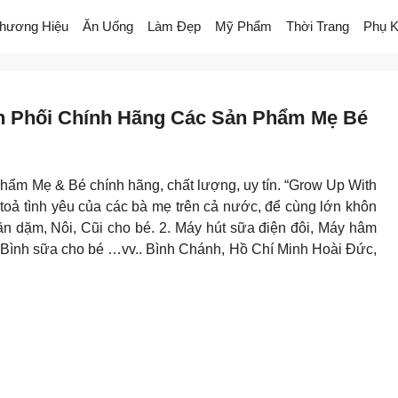
hương Hiệu
Ăn Uống
Làm Đẹp
Mỹ Phẩm
Thời Trang
Phụ K
n Phối Chính Hãng Các Sản Phẩm Mẹ Bé
hẩm Mẹ & Bé chính hãng, chất lượng, uy tín. “Grow Up With
toả tình yêu của các bà mẹ trên cả nước, để cùng lớn khôn
dặm, Nôi, Cũi cho bé. 2. Máy hút sữa điện đôi, Máy hâm
sữa, Bình sữa cho bé …vv.. Bình Chánh, Hồ Chí Minh Hoài Đức,