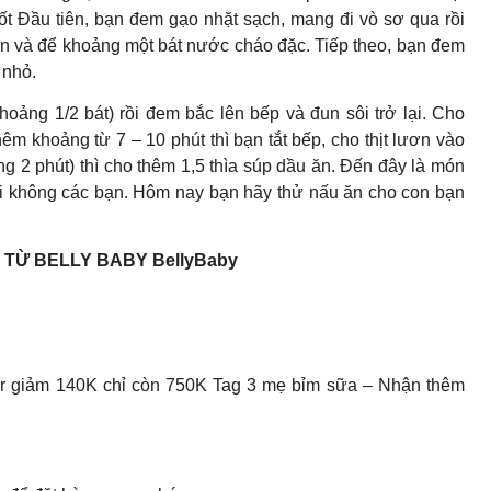
ốt Đầu tiên, bạn đem gạo nhặt sạch, mang đi vò sơ qua rồi
n và để khoảng một bát nước cháo đặc. Tiếp theo, bạn đem
 nhỏ.
oảng 1/2 bát) rồi đem bắc lên bếp và đun sôi trở lại. Cho
m khoảng từ 7 – 10 phút thì bạn tắt bếp, cho thịt lươn vào
g 2 phút) thì cho thêm 1,5 thìa súp dầu ăn. Đến đây là món
hải không các bạn. Hôm nay bạn hãy thử nấu ăn cho con bạn
TỪ BELLY BABY BellyBaby
er giảm 140K chỉ còn 750K Tag 3 mẹ bỉm sữa – Nhận thêm