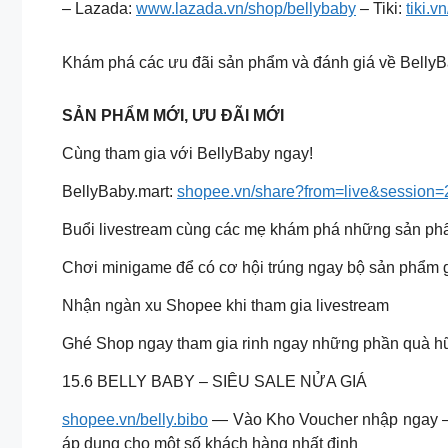
– Lazada:
www.lazada.vn/shop/bellybaby
– Tiki:
tiki.
Khám phá các ưu đãi sản phẩm và đánh giá về BellyB
SẢN PHẨM MỚI, ƯU ĐÃI MỚI
Cùng tham gia với BellyBaby ngay!
BellyBaby.mart:
shopee.vn/share?from=live&sessio
Buổi livestream cùng các mẹ khám phá những sản p
Chơi minigame để có cơ hội trúng ngay bộ sản phẩm g
Nhận ngàn xu Shopee khi tham gia livestream
Ghé Shop ngay tham gia rinh ngay những phần quà hữ
15.6 BELLY BABY – SIÊU SALE NỬA GIÁ
shopee.vn/belly.bibo
— Vào Kho Voucher nhập ngay 
áp dụng cho một số khách hàng nhất định