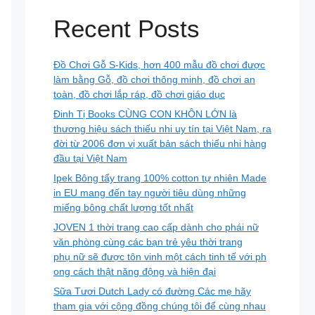
Recent Posts
Đồ Chơi Gỗ S-Kids, hơn 400 mẫu đồ chơi được
làm bằng Gỗ, đồ chơi thông minh, đồ chơi an
toàn, đồ chơi lắp ráp, đồ chơi giáo dục
Đinh Tị Books CÙNG CON KHÔN LỚN là
thương hiệu sách thiếu nhi uy tín tại Việt Nam, ra
đời từ 2006 đơn vị xuất bản sách thiếu nhi hàng
đầu tại Việt Nam
Ipek Bông tẩy trang 100% cotton tự nhiên Made
in EU mang đến tay người tiêu dùng những
miếng bông chất lượng tốt nhất
JOVEN 1 thời trang cao cấp dành cho phái nữ
văn phòng cùng các bạn trẻ yêu thời trang
phụ nữ sẽ được tôn vinh một cách tinh tế với ph
ong cách thật năng động và hiện đại
Sữa Tươi Dutch Lady có đường Các mẹ hãy
tham gia với cộng đồng chúng tôi để cùng nhau