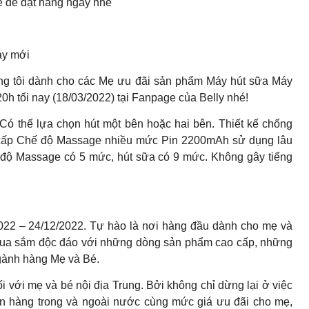
 để đặt hàng ngay nhé
áy mới
úng tôi dành cho các Mẹ ưu đãi sản phẩm Máy hút sữa Máy
0h tối nay (18/03/2022) tại Fanpage của Belly nhé!
Có thể lựa chọn hút một bên hoặc hai bên. Thiết kế chống
cấp Chế độ Massage nhiều mức Pin 2200mAh sử dụng lâu
 độ Massage có 5 mức, hút sữa có 9 mức. Không gây tiếng
2022 – 24/12/2022. Tự hào là nơi hàng đầu dành cho mẹ và
 mua sắm độc đáo với những dòng sản phẩm cao cấp, những
ngành hàng Mẹ và Bé.
ối với mẹ và bé nội địa Trung. Bởi không chỉ dừng lại ở việc
n hàng trong và ngoài nước cùng mức giá ưu đãi cho mẹ,