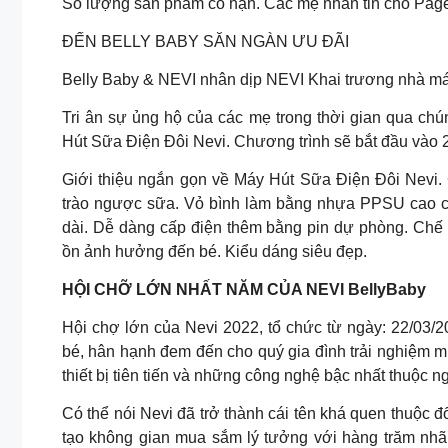
Số lượng sản phẩm có hạn. Các mẹ nhắn tin cho Page
ĐẾN BELLY BABY SĂN NGÀN ƯU ĐÃI
Belly Baby & NEVI nhân dịp NEVI Khai trương nhà m
Tri ân sự ủng hộ của các mẹ trong thời gian qua ch
Hút Sữa Điện Đôi Nevi. Chương trình sẽ bắt đầu vào 2
Giới thiệu ngắn gọn về Máy Hút Sữa Điện Đôi Nevi. 
trào ngược sữa. Vỏ bình làm bằng nhựa PPSU cao 
dài. Dễ dàng cấp điện thêm bằng pin dự phòng. Chế
ồn ảnh hưởng đến bé. Kiểu dáng siêu đẹp.
HỘI CHỠ LỚN NHẤT NĂM CỦA NEVI BellyBaby
Hội chợ lớn của Nevi 2022, tổ chức từ ngày: 22/03/
bé, hân hạnh đem đến cho quý gia đình trải nghiệm
thiết bị tiên tiến và những công nghệ bậc nhất thuộc 
Có thể nói Nevi đã trở thành cái tên khá quen thuộc đ
tạo không gian mua sắm lý tưởng với hàng trăm nhã