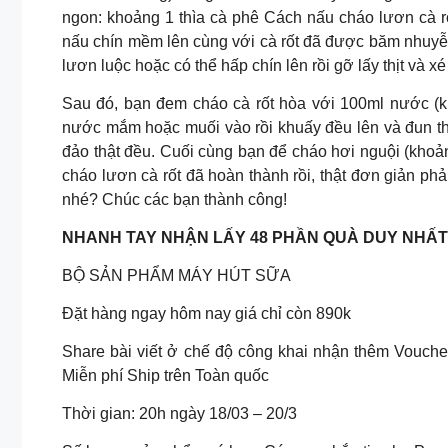
ngon: khoảng 1 thìa cà phê Cách nấu cháo lươn cà r
nấu chín mềm lên cùng với cà rốt đã được băm nhuyễ
lươn luộc hoặc có thể hấp chín lên rồi gỡ lấy thịt và xé
Sau đó, bạn đem cháo cà rốt hòa với 100ml nước (kh
nước mắm hoặc muối vào rồi khuấy đều lên và đun thê
đảo thật đều. Cuối cùng bạn để cháo hơi nguội (khoản
cháo lươn cà rốt đã hoàn thành rồi, thật đơn giản p
nhé? Chúc các bạn thành công!
NHANH TAY NHẬN LẤY 48 PHẦN QUÀ DUY NHẤT 
BỘ SẢN PHẨM MÁY HÚT SỮA
Đặt hàng ngay hôm nay giá chỉ còn 890k
Share bài viết ở chế độ công khai nhận thêm Vouch
Miễn phí Ship trên Toàn quốc
Thời gian: 20h ngày 18/03 – 20/3