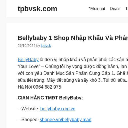
Skip
tpbvsk.com
*Moinhat
Deals
T
to
content
Bellybaby 1 Shop Nhập Khẩu Và Phâ
26/10/2024
by
tpbvsk
BellyBaby
là đơn vị nhập khẩu và phân phối các sản p
Your Love” – Chúng tôi hy vọng được đồng hành, lan 
với con yêu Danh Mục Sản Phẩm Cung Cấp 1. Ghế ăn 
sữa tiệt trùng, Máy tiệt trùng và sấy khô 3. Túi trữ 
Hà Nội 0964 682 975
GIAN HÀNG TMĐT BellyBaby:
– Website:
bellybaby.com.vn
– Shopee:
shopee.vn/bellybaby.mart