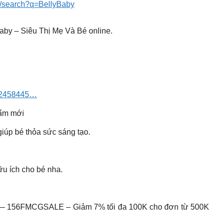
vn/search?q=BellyBaby
aby – Siêu Thị Mẹ Và Bé online.
n=2458445…
hẩm mới
iúp bé thỏa sức sáng tạo.
u ích cho bé nha.
— 156FMCGSALE – Giảm 7% tối đa 100K cho đơn từ 500K