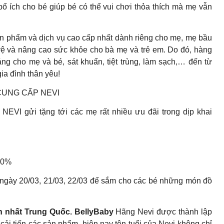
bổ ích cho bé giúp bé có thể vui chơi thỏa thích mà mẹ vẫn
sản phẩm và dịch vụ cao cấp nhất dành riêng cho mẹ, mẹ bầu
 vệ và nâng cao sức khỏe cho bà mẹ và trẻ em. Do đó, hàng
g cho mẹ và bé, sát khuẩn, tiệt trùng, làm sạch,… đến từ
ia đình thân yêu!
CUNG CẤP NEVI
EVI gửi tặng tới các mẹ rất nhiều ưu đãi trong dịp khai
50%
ngày 20/03, 21/03, 22/03 để sắm cho các bé những món đồ
n nhất Trung Quốc. BellyBaby
Hãng Nevi được thành lập
cải tiến các sản phẩm, hiện nay tên tuổi của Nevi không chỉ