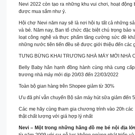
Nevi 2022 còn tạo ra những khu vui chơi, hoạt động 
được mua sắm như ý.
Hội chợ Nevi năm nay sẽ là nơi hội tụ tất cả những 
và bé. Năm nay, Ban tổ chức đặc biệt chú trọng bảo
loạt công nghệ và thực phẩm tăng cường sức đề khán
những nước tiên tiến đều sẽ được giới thiệu đến các g
TƯNG BỪNG KHAI TRƯƠNG NHÀ MÁY MỚI NHÀ 
Belly Baby hân hạnh đồng hành cùng nhà cung cấp N
trương nhà máy mới dịp 20/03 đến 22/03/2022
Toàn bộ gian hàng trên Shopee giảm từ 30%
Ưu đã phí vẫn chuyển Bộ sản máy hút sữa giảm đến 
Các mẹ hãy cùng tham gia chương trình vào 20h các 
thật chất lượng với giá hợp lý nhất
Nevi – Một trong những hãng đồ mẹ bé nội địa lớ
từ năm 2009 với sự nỗ lực không ngừng phát triển và 