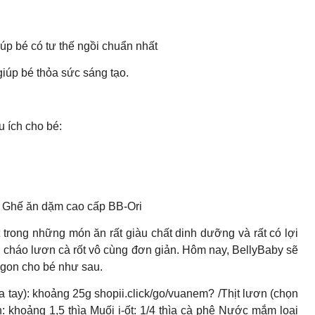
úp bé có tư thế ngồi chuẩn nhất
iúp bé thỏa sức sáng tạo.
 ích cho bé:
Ghế ăn dặm cao cấp BB-Ori
 trong những món ăn rất giàu chất dinh dưỡng và rất có lợi
ón cháo lươn cà rốt vô cùng đơn giản. Hôm nay, BellyBaby sẽ
ngon cho bé như sau.
 tay): khoảng 25g shopii.click/go/vuanem? /Thịt lươn (chọn
 khoảng 1,5 thìa Muối i-ốt: 1/4 thìa cà phê Nước mắm loại