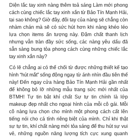
Diện lắc tay xinh nàng thêm toả sáng Làm mới phong
cách cùng chiếc lắc tay xinh xắn từ Bảo Tín Mạnh Hải,
tại sao không? Giờ đây, đôi tay của nàng sẽ chẳng còn
nhàm chán mà sẽ có sức hút hơn khi nàng khéo léo
lựa chọn items ấn tượng này. Đậm chất thanh lịch
nhưng vẫn tràn đầy sức sống, các nàng yêu dấu đã
sẵn sàng bung tỏa phong cách cùng những chiếc lắc
tay xinh xắn này?
Có lẽ chẳng ai có thể chối từ được những thiết kế tạo
hình “hút mắt” sống động ngay từ ánh nhìn đầu tiên thế
này! Đến ngay cửa hàng Bảo Tín Mạnh Hải gần nhất
để không bỏ lỡ những mẫu trang sức mới nhất của
BTMH! Tự tin bật khí chất Sự tự tin chính là lớp
makeup đẹp nhất cho ngoại hình của mỗi cô gái. Mỗi
cô nàng lựa chọn cho mình một phong cách cất lên
tiếng nói cho cá tính riêng biệt của mình. Chỉ khi thật
sự tự tin, khí chất nàng mới tỏa sáng để thu hút sự vui
vẻ, những nguồn năng lượng tích cực xung quanh