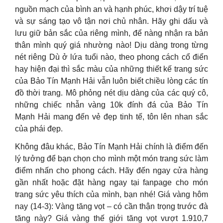
nguồn mạch của bình an và hạnh phúc, khơi dậy trí tuệ
và sự sáng tạo vô tận nơi chủ nhân. Hãy ghi dấu và
lưu giữ bản sắc của riêng mình, để nàng nhận ra bản
thân mình quý giá nhường nào! Dịu dàng trong từng
nét riêng Dù ở lứa tuổi nào, theo phong cách cổ điển
hay hiện đại thì sắc màu của những thiết kế trang sức
của Bảo Tín Mạnh Hải vẫn luôn biết chiều lòng các tín
đồ thời trang. Mô phỏng nét dịu dàng của các quý cô,
những chiếc nhẫn vàng 10k đính đá của Bảo Tín
Mạnh Hải mang đến vẻ đẹp tinh tế, tôn lên nhan sắc
của phái đẹp.
Không đâu khác, Bảo Tín Mạnh Hải chính là điểm đến
lý tưởng để bạn chọn cho mình một món trang sức làm
điểm nhấn cho phong cách. Hãy đến ngay cửa hàng
gần nhất hoặc đặt hàng ngay tại fanpage cho món
trang sức yêu thích của mình, bạn nhé! Giá vàng hôm
nay (14-3): Vàng tăng vọt – có cần thận trọng trước đà
tăng này? Giá vàng thế giới tăng vọt vượt 1.910,7