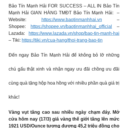
Bảo Tín Mạnh Hải FOR SUCCESS – ALL IN Bảo Tín
Mạnh Hải GIAN HÀNG TMĐT Bảo Tín Mạnh Hải: –
Website:
https://www.baotinmanhhai.vn
–
Shopee:
https://shopee.vn/baotinmanhhai_official
–
Lazada:
https://www.lazada.vn/shop/bao-tin-manh-hai
– Tiki:
https://tiki.vn/cua-hang/thoi-trang-bao-tin
Đến ngay Bảo Tín Mạnh Hải để không bỏ lỡ những
chú gấu thật xinh và nhận ngay ưu đãi chồng ưu đãi
cùng quà tặng hộp hoa hồng với nhiều phần quà giá trị
khác!
Vàng vụt tăng cao sau nhiều ngày chạm đáy. Mở
cửa hôm nay (17/3) giá vàng thế giới tăng lên mức
1921 USD/Ounce tương đương 45,2 triệu đồng cho