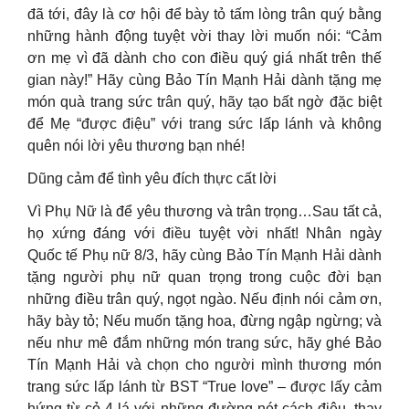
đã tới, đây là cơ hội để bày tỏ tấm lòng trân quý bằng
những hành động tuyệt vời thay lời muốn nói: “Cảm
ơn mẹ vì đã dành cho con điều quý giá nhất trên thế
gian này!” Hãy cùng Bảo Tín Mạnh Hải dành tặng mẹ
món quà trang sức trân quý, hãy tạo bất ngờ đặc biệt
để Mẹ “được điệu” với trang sức lấp lánh và không
quên nói lời yêu thương bạn nhé!
Dũng cảm để tình yêu đích thực cất lời
Vì Phụ Nữ là để yêu thương và trân trọng…Sau tất cả,
họ xứng đáng với điều tuyệt vời nhất! Nhân ngày
Quốc tế Phụ nữ 8/3, hãy cùng Bảo Tín Mạnh Hải dành
tặng người phụ nữ quan trọng trong cuộc đời bạn
những điều trân quý, ngọt ngào. Nếu định nói cảm ơn,
hãy bày tỏ; Nếu muốn tặng hoa, đừng ngập ngừng; và
nếu như mê đắm những món trang sức, hãy ghé Bảo
Tín Mạnh Hải và chọn cho người mình thương món
trang sức lấp lánh từ BST “True love” – được lấy cảm
hứng từ cỏ 4 lá với những đường nét cách điệu, thay