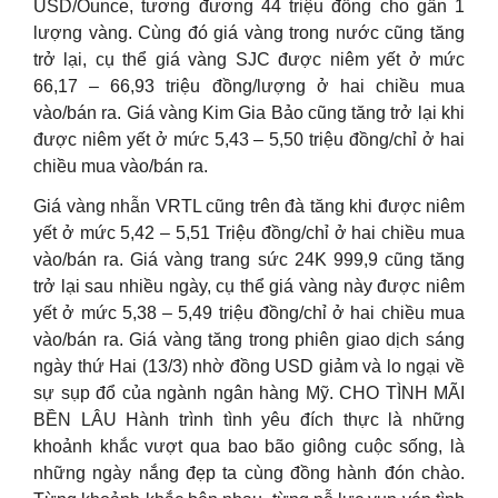
USD/Ounce, tương đương 44 triệu đồng cho gần 1
lượng vàng. Cùng đó giá vàng trong nước cũng tăng
trở lại, cụ thể giá vàng SJC được niêm yết ở mức
66,17 – 66,93 triệu đồng/lượng ở hai chiều mua
vào/bán ra. Giá vàng Kim Gia Bảo cũng tăng trở lại khi
được niêm yết ở mức 5,43 – 5,50 triệu đồng/chỉ ở hai
chiều mua vào/bán ra.
Giá vàng nhẫn VRTL cũng trên đà tăng khi được niêm
yết ở mức 5,42 – 5,51 Triệu đồng/chỉ ở hai chiều mua
vào/bán ra. Giá vàng trang sức 24K 999,9 cũng tăng
trở lại sau nhiều ngày, cụ thể giá vàng này được niêm
yết ở mức 5,38 – 5,49 triệu đồng/chỉ ở hai chiều mua
vào/bán ra. Giá vàng tăng trong phiên giao dịch sáng
ngày thứ Hai (13/3) nhờ đồng USD giảm và lo ngại về
sự sụp đổ của ngành ngân hàng Mỹ. CHO TÌNH MÃI
BỀN LÂU Hành trình tình yêu đích thực là những
khoảnh khắc vượt qua bao bão giông cuộc sống, là
những ngày nắng đẹp ta cùng đồng hành đón chào.