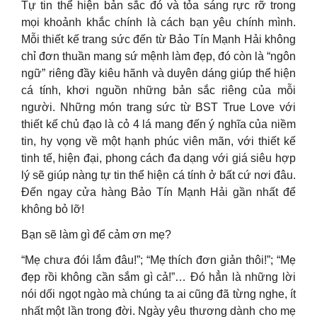
Tự tin thể hiện bản sắc đó và tỏa sáng rực rỡ trong
mọi khoảnh khắc chính là cách bạn yêu chính mình.
Mỗi thiết kế trang sức đến từ Bảo Tín Mạnh Hải không
chỉ đơn thuần mang sứ mệnh làm đẹp, đó còn là “ngôn
ngữ” riêng đầy kiêu hãnh và duyên dáng giúp thể hiện
cá tính, khơi nguồn những bản sắc riêng của mỗi
người. Những món trang sức từ BST True Love với
thiết kế chủ đạo là cỏ 4 lá mang đến ý nghĩa của niềm
tin, hy vọng về một hạnh phúc viên mãn, với thiết kế
tinh tế, hiện đại, phong cách đa dạng với giá siêu hợp
lý sẽ giúp nàng tự tin thể hiện cá tính ở bất cứ nơi đâu.
Đến ngay cửa hàng Bảo Tín Mạnh Hải gần nhất để
không bỏ lỡ!
Bạn sẽ làm gì để cảm ơn mẹ?
“Mẹ chưa đói lắm đâu!”; “Mẹ thích đơn giản thôi!”; “Mẹ
đẹp rồi không cần sắm gì cả!”… Đó hẳn là những lời
nói dối ngọt ngào mà chúng ta ai cũng đã từng nghe, ít
nhất một lần trong đời. Ngày yêu thương dành cho mẹ