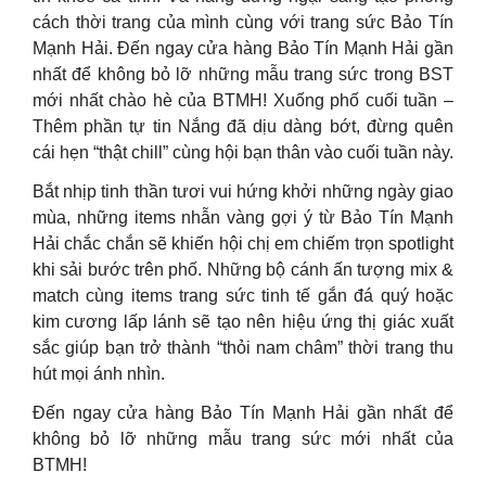
cách thời trang của mình cùng với trang sức Bảo Tín
Mạnh Hải. Đến ngay cửa hàng Bảo Tín Mạnh Hải gần
nhất để không bỏ lỡ những mẫu trang sức trong BST
mới nhất chào hè của BTMH! Xuống phố cuối tuần –
Thêm phần tự tin Nắng đã dịu dàng bớt, đừng quên
cái hẹn “thật chill” cùng hội bạn thân vào cuối tuần này.
Bắt nhịp tinh thần tươi vui hứng khởi những ngày giao
mùa, những items nhẫn vàng gợi ý từ Bảo Tín Mạnh
Hải chắc chắn sẽ khiến hội chị em chiếm trọn spotlight
khi sải bước trên phố. Những bộ cánh ấn tượng mix &
match cùng items trang sức tinh tế gắn đá quý hoặc
kim cương lấp lánh sẽ tạo nên hiệu ứng thị giác xuất
sắc giúp bạn trở thành “thỏi nam châm” thời trang thu
hút mọi ánh nhìn.
Đến ngay cửa hàng Bảo Tín Mạnh Hải gần nhất để
không bỏ lỡ những mẫu trang sức mới nhất của
BTMH!