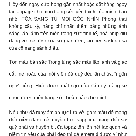
Hãy đến ngay cửa hàng gần nhất hoặc đặt hàng ngay
tại fanpage cho món trang sức yêu thích của mình, bạn
nhé! TỎA SÁNG TỪ MỌI GÓC NHÌN Phong thái
không cầu kỳ, nàng chỉ nhấn thêm bằng những ánh
sáng lấp lánh trên món trang sức tinh tế, hoà nhịp dịu
dàng với nét đẹp của sự giản đơn, tạo nên sự kiêu sa
của cô nàng sành điệu.​
Tôn màu bản sắc Trong từng sắc màu lấp lánh và giác
cắt mê hoặc của mỗi viên đá quý đều ẩn chứa “ngôn
ngữ” riêng. Hiểu được mật ngữ của đá quý, nàng sẽ
chọn được món trang sức hoàn hảo cho mình.
Nếu như đá ruby ấm áp rực lửa với gam màu đỏ mang
đến niềm đam mê, quyền lực, sapphire mang đến sự
quý phái và huyền bí, đá topaz tôn lên nét lạc quan và
niềm tin yêu của phái đẹp thì đá emerald được ví như