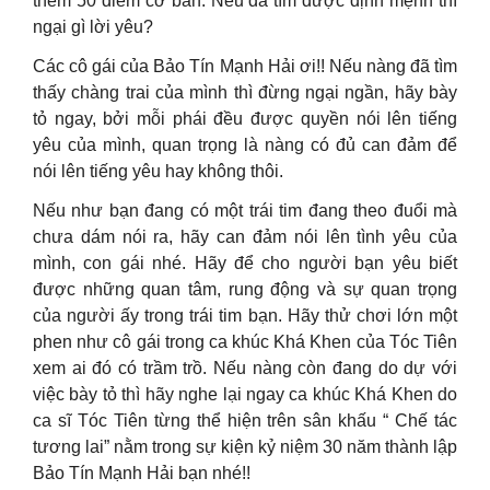
thêm 50 điểm cơ bản. Nếu đã tìm được định mệnh thì
ngại gì lời yêu?
Các cô gái của Bảo Tín Mạnh Hải ơi!! Nếu nàng đã tìm
thấy chàng trai của mình thì đừng ngại ngần, hãy bày
tỏ ngay, bởi mỗi phái đều được quyền nói lên tiếng
yêu của mình, quan trọng là nàng có đủ can đảm để
nói lên tiếng yêu hay không thôi.
Nếu như bạn đang có một trái tim đang theo đuổi mà
chưa dám nói ra, hãy can đảm nói lên tình yêu của
mình, con gái nhé. Hãy để cho người bạn yêu biết
được những quan tâm, rung động và sự quan trọng
của người ấy trong trái tim bạn. Hãy thử chơi lớn một
phen như cô gái trong ca khúc Khá Khen của Tóc Tiên
xem ai đó có trầm trồ. Nếu nàng còn đang do dự với
việc bày tỏ thì hãy nghe lại ngay ca khúc Khá Khen do
ca sĩ Tóc Tiên từng thể hiện trên sân khấu “ Chế tác
tương lai” nằm trong sự kiện kỷ niệm 30 năm thành lập
Bảo Tín Mạnh Hải bạn nhé!!