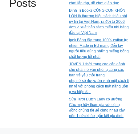
Posts
chơi lắp ráp, đồ chơi giáo dục
Đinh Tị Books CÙNG CON KHÔN
LỚN là thương hiệu sách thiếu nhi
uy tín tại Việt Nam, ra đời từ 2006
đơn vị xuất bản sách thiếu nhi hàng
đầu tại Việt Nam
Ipek Bông tẩy trang 100% cotton tự
nhiên Made in EU mang đến tay
người tiêu dùng những miếng bông
chất lượng tốt nhất
JOVEN 1 thời trang cao cấp dành
cho phái nữ văn phòng cùng các
bạn trẻ yêu thời trang
phụ nữ sẽ được tôn vinh một cách ti
nh tế với phong cách thật năng độn
g và hiện đại
Sữa Tươi Dutch Lady có đường
Các mẹ hãy tham gia với cộng
đồng chúng tôi để cùng nhau xây
nền 1 sức khỏe, gắn kết gia đình