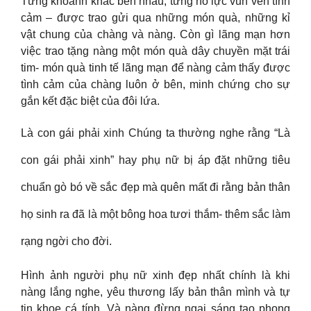
Từng khoảnh khắc bên nhau, từng nỗ lực vun vén tình
cảm – được trao gửi qua những món quà, những kỉ
vật chung của chàng và nàng. Còn gì lãng mạn hơn
việc trao tặng nàng một món quà dây chuyền mặt trái
tim- món quà tinh tế lãng mạn để nàng cảm thấy được
tình cảm của chàng luôn ở bên, minh chứng cho sự
gắn kết đặc biệt của đôi lứa.
Là con gái phải xinh Chúng ta thường nghe rằng “Là
con gái phải xinh” hay phụ nữ bị áp đặt những tiêu
chuẩn gò bó về sắc đẹp mà quên mất đi rằng bản thân
họ sinh ra đã là một bông hoa tươi thắm- thêm sắc làm
rạng ngời cho đời.
Hình ảnh người phụ nữ xinh đẹp nhất chính là khi
nàng lắng nghe, yêu thương lấy bản thân mình và tự
tin khoe cá tính. Và nàng đừng ngại sáng tạo phong