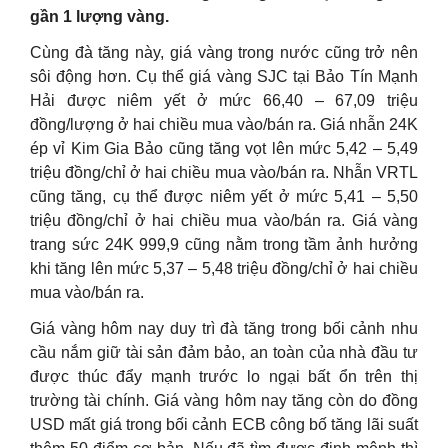
gần 1 lượng vàng.
Cùng đà tăng này, giá vàng trong nước cũng trở nên
sôi động hơn. Cụ thể giá vàng SJC tại Bảo Tín Mạnh
Hải được niêm yết ở mức 66,40 – 67,09 triệu
đồng/lượng ở hai chiều mua vào/bán ra. Giá nhẫn 24K
ép vỉ Kim Gia Bảo cũng tăng vọt lên mức 5,42 – 5,49
triệu đồng/chỉ ở hai chiều mua vào/bán ra. Nhẫn VRTL
cũng tăng, cụ thể được niêm yết ở mức 5,41 – 5,50
triệu đồng/chỉ ở hai chiều mua vào/bán ra. Giá vàng
trang sức 24K 999,9 cũng nằm trong tầm ảnh hưởng
khi tăng lên mức 5,37 – 5,48 triệu đồng/chỉ ở hai chiều
mua vào/bán ra.
Giá vàng hôm nay duy trì đà tăng trong bối cảnh nhu
cầu nắm giữ tài sản đảm bảo, an toàn của nhà đầu tư
được thúc đẩy mạnh trước lo ngại bất ổn trên thị
trường tài chính. Giá vàng hôm nay tăng còn do đồng
USD mất giá trong bối cảnh ECB công bố tăng lãi suất