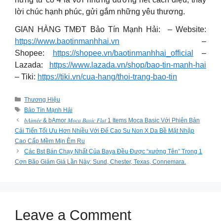
lời chúc hạnh phúc, gửi gắm những yêu thương.
GIAN HÀNG TMĐT Bảo Tín Mạnh Hải: – Website:
https://www.baotinmanhhai.vn
–
Shopee:
https://shopee.vn/baotinmanhhai_official
–
Lazada:
https://www.lazada.vn/shop/bao-tin-manh-hai
– Tiki:
https://tiki.vn/cua-hang/thoi-trang-bao-tin
Categories
Thương Hiệu
Tags
Bảo Tín Mạnh Hải
𝑏𝐴𝑖𝑚𝑒́𝑒 & bAmor 𝑀𝑜𝑐𝑎 𝐵𝑎𝑠𝑖𝑐 𝐹𝑙𝑎𝑡 1 Items Moca Basic Với Phiên Bản
Cải Tiến Tối Ưu Hơn Nhiều Với Đế Cao Su Non X Da Bề Mặt Nhập
Cao Cấp Mềm Mịn Êm Ru
Các Bst Bán Chạy Nhất Của Baya Đều Được “xướng Tên” Trong 1
Cơn Bão Giảm Giá Lần Này: Sund, Chester, Texas, Connemara.
Leave a Comment