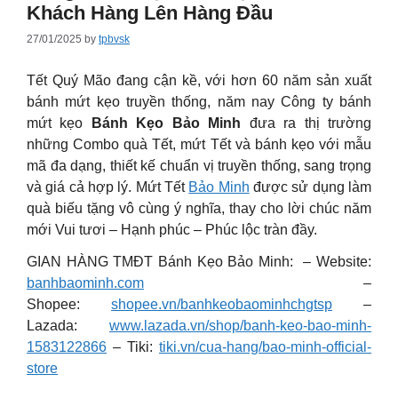
Khách Hàng Lên Hàng Đầu
27/01/2025
by
tpbvsk
Tết Quý Mão đang cận kề, với hơn 60 năm sản xuất
bánh mứt kẹo truyền thống, năm nay Công ty bánh
mứt kẹo
Bánh Kẹo Bảo Minh
đưa ra thị trường
những Combo quà Tết, mứt Tết và bánh kẹo với mẫu
mã đa dạng, thiết kế chuẩn vị truyền thống, sang trọng
và giá cả hợp lý. Mứt Tết
Bảo Minh
được sử dụng làm
quà biếu tặng vô cùng ý nghĩa, thay cho lời chúc năm
mới Vui tươi – Hạnh phúc – Phúc lộc tràn đầy.
GIAN HÀNG TMĐT Bánh Kẹo Bảo Minh: – Website:
banhbaominh.com
–
Shopee:
shopee.vn/banhkeobaominhchgtsp
–
Lazada:
www.lazada.vn/shop/banh-keo-bao-minh-
1583122866
– Tiki:
tiki.vn/cua-hang/bao-minh-official-
store