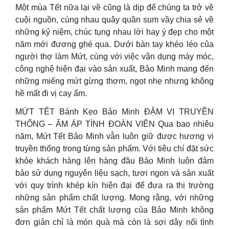
Một mùa Tết nữa lại về cũng là dịp để chúng ta trở về
cuội nguồn, cùng nhau quây quần sum vầy chia sẻ về
những kỷ niệm, chúc tụng nhau lời hay ý đẹp cho một
năm mới đương ghé qua. Dưới bàn tay khéo léo của
người thợ làm Mứt, cùng với việc vận dụng máy móc,
công nghệ hiện đại vào sản xuất, Bảo Minh mang đến
những miếng mứt gừng thơm, ngọt nhẹ nhưng không
hề mất đi vị cay ấm.
MỨT TẾT Bánh Kẹo Bảo Minh ĐẬM VỊ TRUYỀN
THỐNG – ẤM ÁP TÌNH ĐOÀN VIÊN Qua bao nhiêu
năm, Mứt Tết Bảo Minh vẫn luôn giữ được hương vị
truyền thống trong từng sản phẩm. Với tiêu chí đặt sức
khỏe khách hàng lên hàng đầu Bảo Minh luôn đảm
bảo sử dụng nguyên liệu sạch, tươi ngon và sản xuất
với quy trình khép kín hiện đại để đưa ra thị trường
những sản phẩm chất lượng. Mong rằng, với những
sản phẩm Mứt Tết chất lượng của Bảo Minh không
đơn giản chỉ là món quà mà còn là sợi dây nối tình