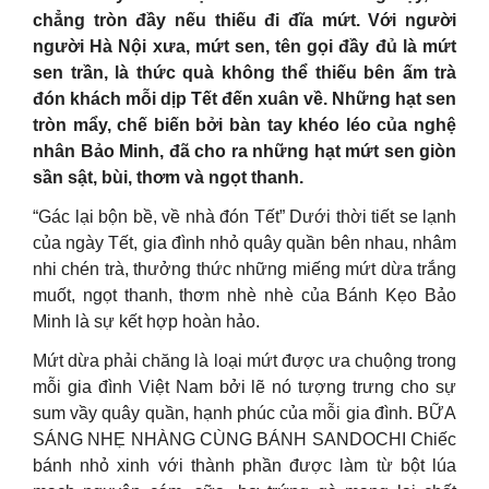
chẳng tròn đầy nếu thiếu đi đĩa mứt. Với người
người Hà Nội xưa, mứt sen, tên gọi đầy đủ là mứt
sen trần, là thức quà không thể thiếu bên ấm trà
đón khách mỗi dịp Tết đến xuân về. Những hạt sen
tròn mẩy, chế biến bởi bàn tay khéo léo của nghệ
nhân Bảo Minh, đã cho ra những hạt mứt sen giòn
sần sật, bùi, thơm và ngọt thanh.
“Gác lại bộn bề, về nhà đón Tết” Dưới thời tiết se lạnh
của ngày Tết, gia đình nhỏ quây quần bên nhau, nhâm
nhi chén trà, thưởng thức những miếng mứt dừa trắng
muốt, ngọt thanh, thơm nhè nhè của Bánh Kẹo Bảo
Minh là sự kết hợp hoàn hảo.
Mứt dừa phải chăng là loại mứt được ưa chuộng trong
mỗi gia đình Việt Nam bởi lẽ nó tượng trưng cho sự
sum vầy quây quần, hạnh phúc của mỗi gia đình. BỮA
SÁNG NHẸ NHÀNG CÙNG BÁNH SANDOCHI Chiếc
bánh nhỏ xinh với thành phần được làm từ bột lúa