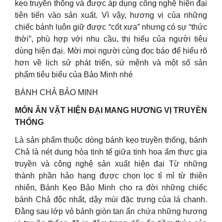
kẹo truyền thống và được áp dụng công nghệ hiện đại
tiên tiến vào sản xuất. Vì vậy, hương vị của những
chiếc bánh luôn giữ được “cốt xưa” nhưng có sự “thức
thời”, phù hợp với nhu cầu, thị hiếu của người tiêu
dùng hiện đại. Mời mọi người cùng đọc báo để hiểu rõ
hơn về lịch sử phát triển, sứ mệnh và một số sản
phẩm tiêu biểu của Bảo Minh nhé
BÁNH CHẢ BẢO MINH
MÓN ĂN VẶT HIỆN ĐẠI MANG HƯƠNG VỊ TRUYỀN
THỐNG
Là sản phẩm thuộc dòng bánh kẹo truyền thống, bánh
Chả là nét dung hòa tinh tế giữa tinh hoa ẩm thực gia
truyền và công nghệ sản xuất hiện đại Từ những
thành phần hảo hạng được chọn lọc tỉ mỉ từ thiên
nhiên, Bánh Kẹo Bảo Minh cho ra đời những chiếc
bánh Chả độc nhất, dậy mùi đặc trưng của lá chanh.
Đằng sau lớp vỏ bánh giòn tan ẩn chứa những hương