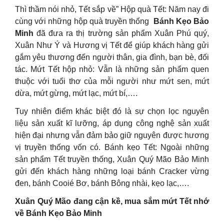
Thì thầm nói nhỏ, Tết sắp về” Hộp quà Tết: Năm nay đi
cùng với những hộp quà truyền thống
Bánh Kẹo Bảo
Minh
đã đưa ra thị trường sản phẩm Xuân Phú quý,
Xuân Như Ý và Hương vị Tết để giúp khách hàng gửi
gắm yêu thương đến người thân, gia đình, bạn bè, đối
tác. Mứt Tết hộp nhỏ: Vẫn là những sản phẩm quen
thuộc với tuổi thơ của mỗi người như mứt sen, mứt
dừa, mứt gừng, mứt lạc, mứt bí,….
Tuy nhiên điểm khác biệt đó là sự chọn lọc nguyên
liệu sản xuất kĩ lưỡng, áp dụng công nghệ sản xuất
hiện đại nhưng vẫn đảm bảo giữ nguyên được hương
vị truyền thống vốn có. Bánh kẹo Tết: Ngoài những
sản phẩm Tết truyền thống, Xuân Quý Mão Bảo Minh
gửi đến khách hàng những loại bánh Cracker vừng
đen, bánh Cooié Bơ, bánh Bông nhài, kẹo lạc,….
Xuân Quý Mão đang cận kề, mua sắm mứt Tết nhớ
về Bánh Kẹo Bảo Minh