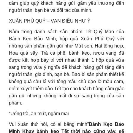
cảm giúp quý khách hàng gửi gắm yêu thương đến
người thân, bạn bè và đối tác của mình.
XUÂN PHÚ QUÝ – VẠN ĐIỀU NHƯ Ý
Nằm trong danh sách sản phẩm Tết Quý Mão của
Bánh Kẹo Bảo Minh, hộp quà Xuân Phú Quý với
những sản phẩm gần gũi như Mứt sen, Hạt tổng hợp,
Hoa quả sấy, Trà cà phê, bánh kẹo, rượu vang đã
được kết hợp bày trí với nhau thành 1 hộp quà vừa
sang trong vừa ý nghĩa để khách hàng gửi tặng đến
người thân, gia đình, bạn bè. Bao bì sản phẩm thiết kế
không quá cầu kì với tông màu chủ đạo là màu cam,
điểm xuyết thêm đào Tết tạo cho khách hàng cảm giác
gần gũi nhưng không mất đi sự sang trọng của sản
phẩm.
“Uống trà, ăn mứt, ngắm mai
Vui xuân thử hỏi, có ai bằng mình”
Bánh Kẹo Bảo
Minh Khay bánh kẹo Tết thời nào cũng vậy, sẽ