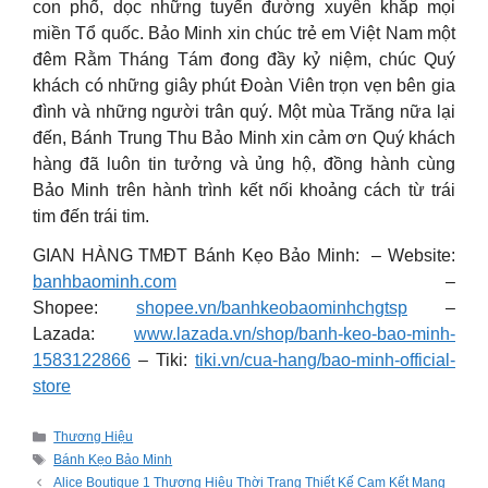
con phố, dọc những tuyến đường xuyên khắp mọi
miền Tổ quốc. Bảo Minh xin chúc trẻ em Việt Nam một
đêm Rằm Tháng Tám đong đầy kỷ niệm, chúc Quý
khách có những giây phút Đoàn Viên trọn vẹn bên gia
đình và những người trân quý. Một mùa Trăng nữa lại
đến, Bánh Trung Thu Bảo Minh xin cảm ơn Quý khách
hàng đã luôn tin tưởng và ủng hộ, đồng hành cùng
Bảo Minh trên hành trình kết nối khoảng cách từ trái
tim đến trái tim.
GIAN HÀNG TMĐT Bánh Kẹo Bảo Minh: – Website:
banhbaominh.com
–
Shopee:
shopee.vn/banhkeobaominhchgtsp
–
Lazada:
www.lazada.vn/shop/banh-keo-bao-minh-
1583122866
– Tiki:
tiki.vn/cua-hang/bao-minh-official-
store
Categories
Thương Hiệu
Tags
Bánh Kẹo Bảo Minh
Alice Boutique 1 Thương Hiệu Thời Trang Thiết Kế Cam Kết Mang