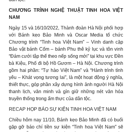
CHƯƠNG TRÌNH NGHỆ THUẬT TINH HOA VIỆT
NAM
Ngày 15 và 16/10/2022, Thành đoàn Hà Nội phối hợp
với Bánh kẹo Bảo Minh và Oscar Media tổ chức
Chương trình “Tinh hoa Việt Nam” – Vinh danh cặp
Bảo vật bánh Cốm – bánh Phu thê kỷ lục và tôn vinh
“Đám cưới tập thể theo nếp sống mới” tại khu vực Đền
bà Kiệu, Phố đi bộ Hồ Gươm – Hà Nội. Chương trình
gồm hai phần: “Tự hào Việt Nam” và “Hành trình tình
yêu – Khát vọng tương lai”, là một hoạt động ý nghĩa,
thiết thực, góp phần xây dựng hình ảnh người Hà Nội
thanh lịch, văn minh và gìn giữ những nét văn hóa
truyền thống trong ẩm thực của dân tộc.
RECAP HỌP BÁO SỰ KIỆN TINH HOA VIỆT NAM
Chiều hôm nay 11/10, Bánh kẹo Bảo Minh đã có buổi
gặp gỡ báo chí tiền sự kiện “Tinh hoa Việt Nam” sẽ