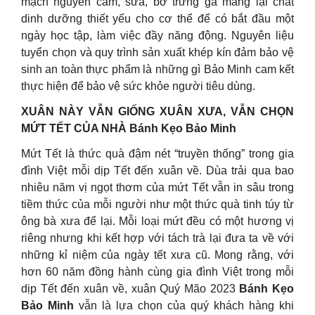
mạch nguyên cám, sữa, bơ trứng gà mang lại chất
dinh dưỡng thiết yếu cho cơ thể để có bắt đầu một
ngày học tập, làm việc đầy năng động. Nguyên liệu
tuyển chọn và quy trình sản xuất khép kín đảm bảo vệ
sinh an toàn thực phẩm là những gì Bảo Minh cam kết
thực hiện để bảo vệ sức khỏe người tiêu dùng.
XUÂN NÀY VẪN GIỐNG XUÂN XƯA, VẪN CHỌN
MỨT TẾT CỦA NHÀ Bánh Kẹo Bảo Minh
Mứt Tết là thức quà đậm nét “truyền thống” trong gia
đình Việt mỗi dịp Tết đến xuân về. Dùa trải qua bao
nhiêu năm vị ngọt thơm của mứt Tết vẫn in sâu trong
tiềm thức của mỗi người như một thức quà tinh túy từ
ông bà xưa để lại. Mỗi loại mứt đều có một hương vị
riêng nhưng khi kết hợp với tách trà lại đưa ta về với
những kỉ niệm của ngày tết xưa cũ. Mong rằng, với
hơn 60 năm đồng hành cùng gia đình Việt trong mỗi
dịp Tết đến xuân về, xuân Quý Mão 2023
Bánh Kẹo
Bảo Minh
vẫn là lựa chọn của quý khách hàng khi