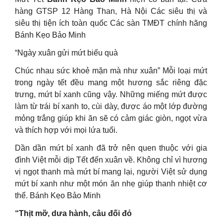
hàng GTSP 12 Hàng Than, Hà Nội Các siêu thị và
siêu thị tiện ích toàn quốc Các sàn TMĐT chính hãng
Bánh Kẹo Bảo Minh
“Ngày xuân gửi mứt biếu quà
Chúc nhau sức khoẻ mặn mà như xuân” Mỗi loại mứt
trong ngày tết đều mang một hương sắc riêng đặc
trưng, mứt bí xanh cũng vậy. Những miếng mứt được
làm từ trái bí xanh to, cùi dày, được áo một lớp đường
mỏng trắng giúp khi ăn sẽ có cảm giác giòn, ngọt vừa
và thích hợp với mọi lứa tuổi.
Dần dần mứt bí xanh đã trở nên quen thuộc với gia
đình Việt mỗi dịp Tết đến xuân về. Không chỉ vì hương
vị ngọt thanh mà mứt bí mang lại, người Việt sử dụng
mứt bí xanh như một món ăn nhẹ giúp thanh nhiệt cơ
thể. Bánh Kẹo Bảo Minh
“Thịt mỡ, dưa hành, câu đối đỏ