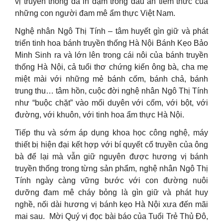
vị truyền thống đã in đậm trong dấu ấn tiềm thức của
những con người đam mê ẩm thực Việt Nam.
Nghệ nhân Ngô Thị Tính – tâm huyết gìn giữ và phát
triển tinh hoa bánh truyền thống Hà Nội Bánh Kẹo Bảo
Minh Sinh ra và lớn lên trong cái nôi của bánh truyền
thống Hà Nội, cả tuổi thơ chứng kiến ông bà, cha mẹ
miệt mài với những mẻ bánh cốm, bánh chả, bánh
trung thu… tâm hồn, cuộc đời nghệ nhân Ngô Thị Tính
như “buộc chặt” vào mối duyên với cốm, với bột, với
đường, với khuôn, với tinh hoa ẩm thực Hà Nội.
Tiếp thu và sớm áp dụng khoa học công nghệ, máy
thiết bị hiện đại kết hợp với bí quyết cổ truyền của ông
bà để lại mà vẫn giữ nguyên được hương vị bánh
truyền thống trong từng sản phẩm, nghệ nhân Ngô Thị
Tính ngày càng vững bước với con đường nuôi
dưỡng đam mê cháy bỏng là gìn giữ và phát huy
nghề, nối dài hương vị bánh kẹo Hà Nội xưa đến mãi
mai sau. Mời Quý vị đọc bài báo của Tuổi Trẻ Thủ Đô,