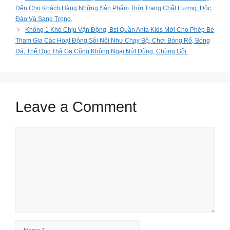
Đến Cho Khách Hàng Những Sản Phẩm Thời Trang Chất Lượng, Độc
Đáo Và Sang Trọng.
Không 1 Khó Chịu Vận Động, Bst Quần Anta Kids Mới Cho Phép Bé
Tham Gia Các Hoạt Động Sôi Nổi Như Chạy Bộ, Chơi Bóng Rổ, Bóng
Đá, Thể Dục Thả Ga Cũng Không Ngại Nứt Đũng, Chùng Gối.
Leave a Comment
Comment
Name