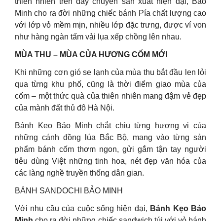
thiên nhiên trên dây chuyền sản xuất hiện đại, Bảo
Minh cho ra đời những chiếc bánh Pía chất lượng cao
với lớp vỏ mềm mịn, nhiều lớp đặc trưng, được ví von
như hàng ngàn tấm vải lụa xếp chồng lên nhau.
MÙA THU – MÙA CỦA HƯƠNG CỐM MỚI
Khi những cơn gió se lạnh của mùa thu bắt đầu len lỏi
qua từng khu phố, cũng là thời điểm giao mùa của
cốm – một thức quà của thiên nhiên mang đậm vẻ đẹp
của mành đất thủ đô Hà Nội.
Bánh Kẹo Bảo Minh chắt chiu từng hương vị của
những cánh đồng lúa Bắc Bộ, mang vào từng sản
phẩm bánh cốm thơm ngon, gửi gắm tận tay người
tiêu dùng Việt những tinh hoa, nét đẹp văn hóa của
các làng nghề truyền thống dân gian.
BÁNH SANDOCHI BẢO MINH
Với nhu cầu của cuộc sống hiện đại,
Bánh Kẹo Bảo
Minh
cho ra đời những chiếc sandwich túi với vỏ bánh