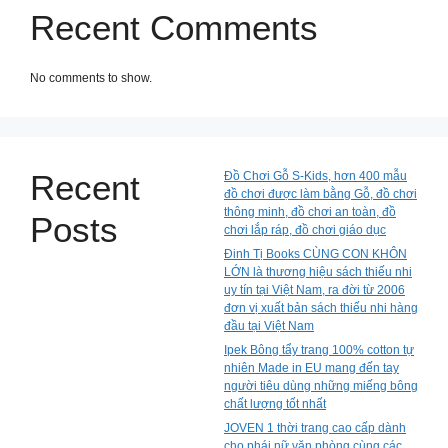
Recent Comments
No comments to show.
Recent
Đồ Chơi Gỗ S-Kids, hơn 400 mẫu
đồ chơi được làm bằng Gỗ, đồ chơi
thông minh, đồ chơi an toàn, đồ
Posts
chơi lắp ráp, đồ chơi giáo dục
Đinh Tị Books CÙNG CON KHÔN
LỚN là thương hiệu sách thiếu nhi
uy tín tại Việt Nam, ra đời từ 2006
đơn vị xuất bản sách thiếu nhi hàng
đầu tại Việt Nam
Ipek Bông tẩy trang 100% cotton tự
nhiên Made in EU mang đến tay
người tiêu dùng những miếng bông
chất lượng tốt nhất
JOVEN 1 thời trang cao cấp dành
cho phái nữ văn phòng cùng các