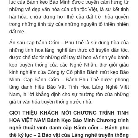
lục của Bánh kẹo Bảo Minh được truyền cảm hứng từ
những vẻ đẹp văn hóa của dân tộc Việt, là sự kết tinh
hài hòa, chứa đựng hơi thở của đất trời hòa quyện
trong những tinh túy của những nguyên tố thiên nhiên
đất mẹ.
Ẩn sau cặp bánh Cốm – Phu Thê là sự dung hòa của
những tinh hoa làng nghề ẩm thực cổ truyền dân tộc,
được chế tác từ những đôi tay tài hoa và tình yêu bánh
kẹo truyền thống của các Nghệ Nhân, thợ giỏi giàu
kinh nghiệm của Công ty Cổ phần Bánh mứt kẹo Bảo
Minh. Cặp Bánh Cốm – Bánh Phu Thê được phong
tặng danh hiệu Bảo Vật Tinh Hoa Làng Nghề Việt
Nam, là lời khẳng định cho sự trường tồn của những
giá trị văn hóa truyền thống nước nhà.
GIỚI THIỆU KHÁCH MỜI CHƯƠNG TRÌNH TINH
HOA VIỆT NAM Bánh Kẹo Bảo Minh Chương trình
nghệ thuật vinh danh cặp Bánh cốm – Bánh phu
thê kỷ lục – 2 Bảo vật của Làng nghề truyền thống