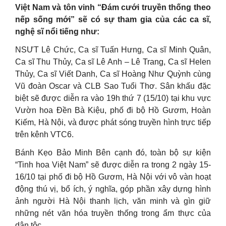
Việt Nam và tôn vinh “Đám cưới truyền thống theo
nếp sống mới” sẽ có sự tham gia của các ca sĩ,
nghệ sĩ nổi tiếng như:
NSƯT Lê Chức, Ca sĩ Tuấn Hưng, Ca sĩ Minh Quân,
Ca sĩ Thu Thủy, Ca sĩ Lê Anh – Lê Trang, Ca sĩ Helen
Thủy, Ca sĩ Viết Danh, Ca sĩ Hoàng Như Quỳnh cùng
Vũ đoàn Oscar và CLB Sao Tuổi Thơ. Sân khấu đặc
biệt sẽ được diễn ra vào 19h thứ 7 (15/10) tại khu vực
Vườn hoa Đền Bà Kiệu, phố đi bộ Hồ Gươm, Hoàn
Kiếm, Hà Nội, và được phát sóng truyền hình trực tiếp
trên kênh VTC6.
Bánh Kẹo Bảo Minh Bên cạnh đó, toàn bộ sự kiện
“Tinh hoa Việt Nam” sẽ được diễn ra trong 2 ngày 15-
16/10 tại phố đi bộ Hồ Gươm, Hà Nội với vô vàn hoạt
động thú vị, bổ ích, ý nghĩa, góp phần xây dựng hình
ảnh người Hà Nội thanh lịch, văn minh và gìn giữ
những nét văn hóa truyền thống trong ẩm thực của
dân tộc.