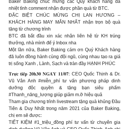
Baker Baking chúc mừng các Quý khách hàng đã
nhiệt tình comment nhận được phần quà từ BTC.
ĐẶC BIỆT CHÚC MỪNG CHỊ LAN HƯƠNG –
KHÁCH HÀNG MAY MẮN NHẤT nhận trọn bộ quà
tặng từ chương trình
BTC đã bắt đầu xin xác nhận liên hệ từ KH trúng
thưởng, nhà mình để ý Inbox nha
Một lần nữa, Baker Baking cám ơn Quý Khách hàng
đã luôn đồng hành cùng đội ngũ, cùng nhau tạo ra giá
trị sống Xanh , Lành, Sạch và tràn đầy HẠNH PHÚC
𝐓𝐫𝐮̛̣𝐜 𝐭𝐢𝐞̂́𝐩 𝟐𝟎𝐡𝟑𝟎 𝐍𝐆𝐀̀𝐘 𝟏𝟏/𝟎𝟕: CEO Quốc Thịnh & Dr.
Vũ Vân Anh #miễn_phí tư vấn phương pháp dinh
dưỡng độc quyền & tặng bạn siêu phẩm
#Thanh_năng_lượng giúp giảm m.ỡ hiệu quả
Tham gia chương trình livestream tặng quà khủng Đầu
Tiên & Duy Nhất trong năm 2021 của Baker Baking,
chị em sẽ được:
TIẾT KIỆM #1_triệu_đồng phí tư vấn từ chuyên gia