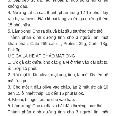
3. Sắp xếp ức gà, rau, khoai, bí ngô trong nồi chiên
không dầu,
4. Nướng tất cả các thành phần trong 12-15 phút, lấy
rau hẹ ra trước. Đảo khoai lang và ức gà nướng thêm
15 phút nữa.
5. Làm xong! Cho ra đĩa và bắt đầu thưởng thức thôi.
Thành phần dinh dưỡng tính cho 3 người ăn, một
khẩu phần: Calo 265 calo : , Protein: 35g, Carb: 18g,
Fat: 3g
ỨC GÀ LÁ HẸ ÁP CHẢO MẬT ONG
1. Ức gà cắt khứa, cho các gia vị ở trên vào cái bát to,
rồi ướp 15 phút.
2. Rải một ít dầu olive, mật ong, tiêu, lá mùi tây lên bề
mặt ức gà.
3. Cho một ít dầu olive vào chảo, áp 2 mặt ức gà 10
đến 15 ở nhiệt thấp, 10 đến 15 phút là ok.
4. Khoai, bí ngô, rau hẹ cho vào hấp.
5. Làm xong! Cho ra đĩa và bắt đầu thưởng thức thôi.
Thành phần dinh dưỡng tính cho 3 người ăn, một