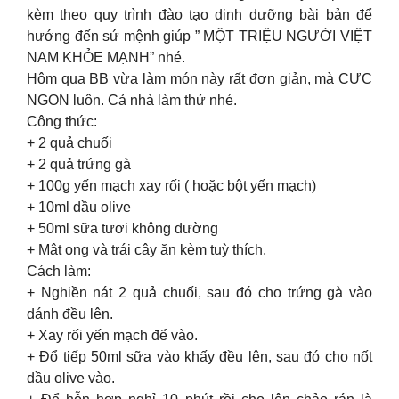
kèm theo quy trình đào tạo dinh dưỡng bài bản để
hướng đến sứ mệnh giúp ” MỘT TRIỆU NGƯỜI VIỆT
NAM KHỎE MẠNH” nhé.
Hôm qua BB vừa làm món này rất đơn giản, mà CỰC
NGON luôn. Cả nhà làm thử nhé.
Công thức:
+ 2 quả chuối
+ 2 quả trứng gà
+ 100g yến mạch xay rối ( hoặc bột yến mạch)
+ 10ml dầu olive
+ 50ml sữa tươi không đường
+ Mật ong và trái cây ăn kèm tuỳ thích.
Cách làm:
+ Nghiền nát 2 quả chuối, sau đó cho trứng gà vào
dánh đều lên.
+ Xay rối yến mạch để vào.
+ Đổ tiếp 50ml sữa vào khấy đều lên, sau đó cho nốt
dầu olive vào.