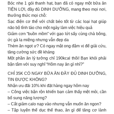
Bóc nhẹ 1 gói thanh hạt, bạn đã có ngay một bữa ăn
TIỆN LỢI, đầy đủ DINH DƯỠNG, mang theo mọi nơi,
thưởng thức mọi chỗ:
Sạc điện cơ thể với chất béo tốt từ các loại hạt giúp
não bộ tỉnh táo cho một ngày làm việc hiệu quả
Giảm cơn “buồn mồm” với gạo lứt sấy cùng chà bông,
ức gà lạ miệng nhưng vẫn đẹp da
Thèm ăn ngọt ư? Có ngay mật ong đậm vị để giải cứu,
tăng cường sức đề kháng
Một phần ăn lý tưởng chỉ 190kcal thôi! Bạn khỏi phải
bận tâm với suy nghĩ “Hôm nay ăn gì nhỉ?”
CHỈ 35K CÓ NGAY BỮA ĂN ĐẦY ĐỦ DINH DƯỠNG,
TIN ĐƯỢC KHÔNG?
Nhận ưu đãi 10% khi đặt hàng ngay hôm nay
– Công việc bận rộn khiến bạn cảm thấy mệt mỏi, cần
bổ sung năng lượng?
– Cắt giảm calo nạp vào nhưng vẫn muốn ăn ngon?
– Tập luyện thể dục thể thao, ăn gì để tăng cơ lành