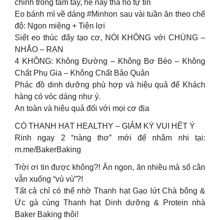
chỉnh trong tầm tay, hè này tha hồ tự tin
Eo bánh mì về dáng #Minhon sau vài tuần ăn theo chế
độ: Ngon miệng + Tiện lợi
Siết eo thúc đẩy tạo cơ, NÓI KHÔNG với CHÙNG –
NHÃO – RẠN
4 KHÔNG: Không Đường – Không Bơ Béo – Không
Chất Phụ Gia – Không Chất Bảo Quản
Phác đồ dinh dưỡng phù hợp và hiệu quả để Khách
hàng có vóc dáng như ý.
An toàn và hiệu quả đối với mọi cơ địa
CÓ THANH HẠT HEALTHY – GIẢM KÝ VUI HẾT Ý
Rinh ngay 2 “nàng thơ” mới để nhâm nhi tại:
m.me/BakerBaking
Trời ơi tin được không?! Ăn ngon, ăn nhiều mà số cân
vẫn xuống “vù vù”?!
Tất cả chỉ có thể nhờ Thanh hạt Gạo lứt Chà bông &
Ức gà cùng Thanh hạt Dinh dưỡng & Protein nhà
Baker Baking thôi!