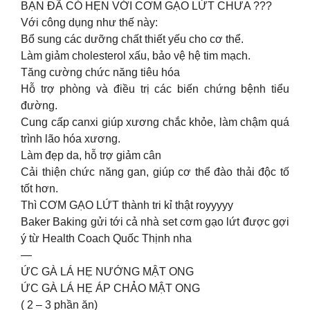
BẠN ĐÃ CÓ HẸN VỚI CƠM GẠO LỨT CHƯA ???
Với công dụng như thế này:
Bổ sung các dưỡng chất thiết yếu cho cơ thể.
Làm giảm cholesterol xấu, bảo vệ hệ tim mạch.
Tăng cường chức năng tiêu hóa
Hỗ trợ phòng và điều trị các biến chứng bệnh tiểu
đường.
Cung cấp canxi giúp xương chắc khỏe, làm chậm quá
trình lão hóa xương.
Làm đẹp da, hỗ trợ giảm cân
Cải thiện chức năng gan, giúp cơ thể đào thải độc tố
tốt hơn.
Thì CƠM GẠO LỨT thành tri kỉ thật royyyyy
Baker Baking gửi tới cả nhà set cơm gạo lứt được gợi
ý từ Health Coach Quốc Thịnh nha
—
ỨC GÀ LÁ HẸ NƯỚNG MẬT ONG
ỨC GÀ LÁ HẸ ÁP CHẢO MẬT ONG
( 2 – 3 phần ăn)