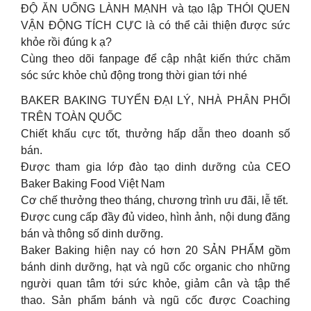
ĐỘ ĂN UỐNG LÀNH MẠNH và tạo lập THÓI QUEN
VẬN ĐỘNG TÍCH CỰC là có thể cải thiện được sức
khỏe rồi đúng k ạ?
Cùng theo dõi fanpage để cập nhật kiến thức chăm
sóc sức khỏe chủ động trong thời gian tới nhé
BAKER BAKING TUYỂN ĐẠI LÝ, NHÀ PHÂN PHỐI
TRÊN TOÀN QUỐC
Chiết khấu cực tốt, thưởng hấp dẫn theo doanh số
bán.
Được tham gia lớp đào tạo dinh dưỡng của CEO
Baker Baking Food Việt Nam
Cơ chế thưởng theo tháng, chương trình ưu đãi, lễ tết.
Được cung cấp đầy đủ video, hình ảnh, nội dung đăng
bán và thông số dinh dưỡng.
Baker Baking hiện nay có hơn 20 SẢN PHẨM gồm
bánh dinh dưỡng, hạt và ngũ cốc organic cho những
người quan tâm tới sức khỏe, giảm cân và tập thể
thao. Sản phẩm bánh và ngũ cốc được Coaching