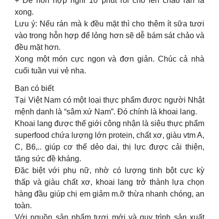
+ Để hỗn hợp nghỉ 10 phút rồi cho lên chảo rán là
xong.
Lưu ý: Nếu rán mà k đều mặt thì cho thêm ít sữa tươi
vào trong hỗn hợp để lỏng hơn sẽ dễ bám sát chảo và
đều mặt hơn.
Xong một món cực ngon và đơn giản. Chúc cả nhà
cuối tuần vui vẻ nha.
Bạn có biết
Tại Việt Nam có một loại thực phẩm được người Nhật
mệnh danh là “sâm xứ Nam”. Đó chính là khoai lang.
Khoai lang được thế giới công nhận là siêu thực phẩm
superfood chứa lượng lớn protein, chất xơ, giàu vtm A,
C, B6,.. giúp cơ thể dẻo dai, thị lực được cải thiện,
tăng sức đề kháng.
Đặc biệt với phụ nữ, nhờ có lượng tinh bột cực kỳ
thấp và giàu chất xơ, khoai lang trở thành lựa chọn
hàng đầu giúp chị em giảm m.ỡ thừa nhanh chóng, an
toàn.
Với nguồn sản phẩm tươi mới và quy trình sản xuất