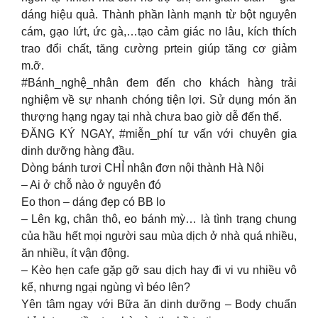
dáng hiệu quả. Thành phần lành mạnh từ bột nguyên
cám, gạo lứt, ức gà,…tạo cảm giác no lâu, kích thích
trao đổi chất, tăng cường prtein giúp tăng cơ giảm
m.ỡ.
#Bánh_nghệ_nhân đem đến cho khách hàng trải
nghiệm về sự nhanh chóng tiện lợi. Sử dụng món ăn
thượng hạng ngay tại nhà chưa bao giờ dễ đến thế.
ĐĂNG KÝ NGAY, #miễn_phí tư vấn với chuyên gia
dinh dưỡng hàng đầu.
Dòng bánh tươi CHỈ nhận đơn nội thành Hà Nội
– Ai ở chỗ nào ở nguyên đó
Eo thon – dáng đẹp có BB lo
– Lên kg, chân thô, eo bánh mỳ… là tình trạng chung
của hầu hết mọi người sau mùa dịch ở nhà quá nhiều,
ăn nhiều, ít vận động.
– Kèo hẹn cafe gặp gỡ sau dịch hay đi vi vu nhiều vô
kể, nhưng ngại ngùng vì béo lên?
Yên tâm ngay với Bữa ăn dinh dưỡng – Body chuẩn