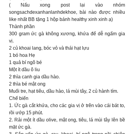
( Nấu xong post lại vào nhóm
songsachdexanhanlanhdekhoe, bài nào được nhiều
like nhất BB tặng 1 hộp bánh healthy xinh xinh ạ)
Thành phần
300 gram ức gà không xương, khứa để dễ ngấm gia
vị.
2 củ khoai lang, bóc vỏ và thái hạt lựu
1 bó hoa Hẹ
1 quả bí ngô bé
Một ít dầu ô liu
2 thìa canh gia dầu hào.
2 thìa bé mật ong
Muối tre, hạt tiêu, dầu hào, lá mùi tây, 2 củ hành tím.
Chế biến
1. Ức gà cắt khứa, cho các gia vị ở trên vào cái bát to,
rồi ướp 15 phút.
2. Rải một ít dầu olive, mật ong, tiêu, lá mùi tây lên bề
mặt ức gà.