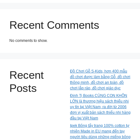
Recent Comments
No comments to show.
Recent
Đồ Chơi Gỗ S-Kids, hơn 400 mẫu
đồ chơi được làm bằng Gỗ, đồ chơi
thông minh, đồ chơi an toàn, đồ
Posts
chơi lắp ráp, đồ chơi giáo dục
Đinh Tị Books CÙNG CON KHÔN
LỚN là thương hiệu sách thiếu nhi
uy tín tại Việt Nam, ra đời từ 2006
đơn vị xuất bản sách thiếu nhi hàng
đầu tại Việt Nam
Ipek Bông tẩy trang 100% cotton tự
nhiên Made in EU mang đến tay
người tiêu dùng những miếng bông