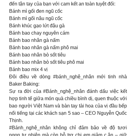
đến tận tay của bạn với cam kết an toàn tuyệt đối:
Bánh mì gối đen ngũ cốc
Bánh mì gối nâu ngũ cốc
Bánh khúc gạo lứt đậu gà
Bánh bao chay nguyên cám
Bánh bao nhân gà nấm
Bánh bao nhân gà nấm phô mai
Bánh bao nhân bò sốt tiêu
Bánh bao nhân bò sốt tiêu phô mai
Bánh bao mix 4 vị
Đôi điều về dòng #bánh_nghệ_nhân mới tinh nhà
Baker Baking:
Sự ra đời của #Bánh_nghệ_nhân đánh dấu việc kết
hợp tinh tế giữa món quà chiều bình dị, quen thuộc với
bao người Việt Nam và bàn tay tài hoa của vị đầu bếp
nổi tiếng tại các khách sạn 5 sao – CEO Nguyễn Quốc
Thịnh.
#Bánh_nghệ_nhân không chỉ đảm bảo về độ tươi
ngon tự nhiên mà còn hỗ trợ chị em giảm c.ân – giữ