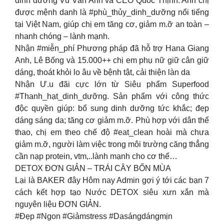
dinh dưỡng Vũ Vân Anh và CEO Quốc Thịnh. Anh chị
được mệnh danh là #phù_thủy_dinh_dưỡng nổi tiếng
tại Việt Nam, giúp chị em tăng cơ, giảm m.ỡ an toàn –
nhanh chóng – lành mạnh.
Nhận #miễn_phí Phương pháp đã hỗ trợ Hana Giang
Anh, Lê Bống và 15.000++ chị em phụ nữ giữ cân giữ
dáng, thoát khỏi lo âu về bệnh tật, cải thiện làn da
Nhận Ư.u đãi cực lớn từ Siêu phẩm Superfood
#Thanh_hạt_dinh_dưỡng. Sản phẩm với công thức
độc quyền giúp: bổ sung dinh dưỡng tức khắc; đẹp
dáng sáng da; tăng cơ giảm m.ỡ. Phù hợp với dân thể
thao, chị em theo chế độ #eat_clean hoài mà chưa
giảm m.ỡ, người làm việc trong môi trường căng thẳng
cần nạp protein, vtm,..lành mạnh cho cơ thể…
DETOX ĐƠN GIẢN – TRÁI CÂY BỐN MÙA
Lại là BAKER đây Hôm nay Admin gợi ý tới các bạn 7
cách kết hợp tạo Nước DETOX siêu xưn xắn mà
nguyên liệu ĐƠN GIẢN.
#Đẹp #Ngon #Giảmstress #Dasángdángmịn