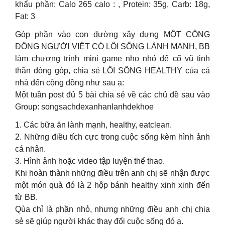
khẩu phần: Calo 265 calo : , Protein: 35g, Carb: 18g,
Fat: 3
Góp phần vào con đường xây dựng MỘT CỘNG
ĐỒNG NGƯỜI VIỆT CÓ LỐI SỐNG LÀNH MẠNH, BB
làm chương trình mini game nho nhỏ để cổ vũ tinh
thần đóng góp, chia sẻ LỐI SỐNG HEALTHY của cả
nhà đến cộng đồng như sau ạ:
Một tuần post đủ 5 bài chia sẻ về các chủ đề sau vào
Group: songsachdexanhanlanhdekhoe
1. Các bữa ăn lành mạnh, healthy, eatclean.
2. Những điều tích cực trong cuộc sống kèm hình ảnh
cá nhân.
3. Hình ảnh hoặc video tập luyện thể thao.
Khi hoàn thành những điều trên anh chị sẽ nhận được
một món quà đó là 2 hộp bánh healthy xinh xinh đến
từ BB.
Qùa chỉ là phần nhỏ, nhưng những điều anh chị chia
sẻ sẽ giúp người khác thay đổi cuộc sống đó ạ.