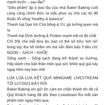
mạnh trước – sau tập?
“Siêu phẩm” ấp ủ bao lâu của nhà Baker Baking cuối
cùng cũng chính thức ra mắt, phục vụ cho các tín đồ
thuộc lối sống “healthy & balance”.
Thanh hạt Gạo lứt Chà bông & Ức gà tưởng quen mà
lạ
Thanh hạt Dinh dưỡng & Protein mạnh mẽ và đủ chất
Chỉ 35k cho mỗi bữa ăn, bạn có thể sở hữu “em nó”
trong tay, tha hồ nhâm nhi mà vẫn đảm bảo 3 tiêu chí:
NGON – SẠCH – KHỎE.
Sống xanh – Sống sạch đang trở thành xu hướng.
Hãy dành cho bản thân món quà sức khỏe quý giá này
ngay hôm nay bạn nhé
LOA LOA LOA KẾT QUẢ MINIGAME LIVESTREAM
TỐI 11/7/2021 ĐÂY RỒI
Baker Baking xin gửi lời cám ơn chân thành tới tất cả
Quý Khách hàng đã dõi theo Livestream Ra mắt sản
phẩm mới ngày hôm qua