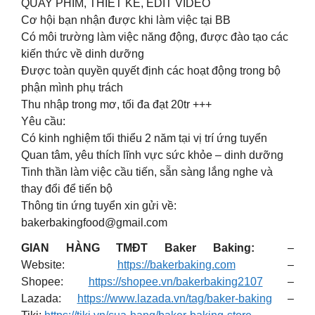
QUAY PHIM, THIẾT KẾ, EDIT VIDEO
Cơ hội bạn nhận được khi làm việc tại BB
Có môi trường làm việc năng động, được đào tạo các
kiến thức về dinh dưỡng
Được toàn quyền quyết định các hoạt động trong bộ
phận mình phụ trách
Thu nhập trong mơ, tối đa đạt 20tr +++
Yêu cầu:
Có kinh nghiệm tối thiểu 2 năm tại vị trí ứng tuyển
Quan tâm, yêu thích lĩnh vực sức khỏe – dinh dưỡng
Tinh thần làm việc cầu tiến, sẵn sàng lắng nghe và
thay đổi để tiến bộ
Thông tin ứng tuyển xin gửi về:
bakerbakingfood@gmail.com
GIAN HÀNG TMĐT Baker Baking:
–
Website:
https://bakerbaking.com
–
Shopee:
https://shopee.vn/bakerbaking2107
–
Lazada:
https://www.lazada.vn/tag/baker-baking
–