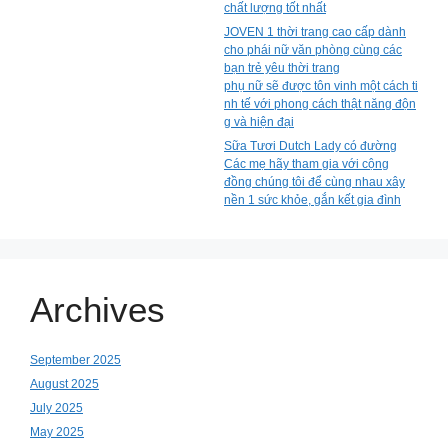
chất lượng tốt nhất
JOVEN 1 thời trang cao cấp dành
cho phái nữ văn phòng cùng các
bạn trẻ yêu thời trang
phụ nữ sẽ được tôn vinh một cách ti
nh tế với phong cách thật năng độn
g và hiện đại
Sữa Tươi Dutch Lady có đường
Các mẹ hãy tham gia với cộng
đồng chúng tôi để cùng nhau xây
nền 1 sức khỏe, gắn kết gia đình
Archives
September 2025
August 2025
July 2025
May 2025