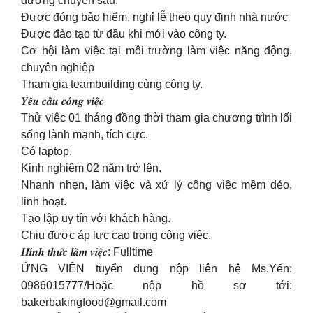
dưỡng chuyên sâu.
Được đóng bảo hiểm, nghỉ lễ theo quy định nhà nước
Được đào tạo từ đầu khi mới vào công ty.
Cơ hội làm việc tại môi trường làm việc năng động,
chuyên nghiệp
Tham gia teambuilding cùng công ty.
𝒀𝒆̂𝒖 𝒄𝒂̂̀𝒖 𝒄𝒐̂𝒏𝒈 𝒗𝒊𝒆̣̂𝒄
Thử việc 01 tháng đồng thời tham gia chương trình lối
sống lành mạnh, tích cực.
Có laptop.
Kinh nghiệm 02 năm trở lên.
Nhanh nhẹn, làm việc và xử lý công việc mềm dẻo,
linh hoạt.
Tạo lập uy tín với khách hàng.
Chịu được áp lực cao trong công việc.
𝑯𝒊̀𝒏𝒉 𝒕𝒉𝒖̛́𝒄 𝒍𝒂̀𝒎 𝒗𝒊𝒆̣̂𝒄: Fulltime
ỨNG VIÊN tuyển dụng nộp liên hệ Ms.Yến:
0986015777/Hoặc nộp hồ sơ tới:
bakerbakingfood@gmail.com