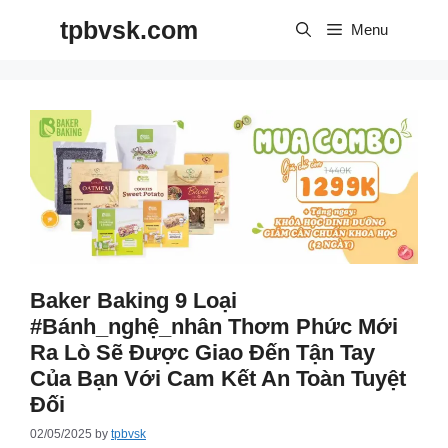
Skip
tpbvsk.com
to
Menu
content
Baker Baking 9 Loại
#bánh_nghệ_nhân Thơm Phức Mới
Ra Lò Sẽ Được Giao Đến Tận Tay
Của Bạn Với Cam Kết An Toàn Tuyệt
Đối
02/05/2025
by
tpbvsk