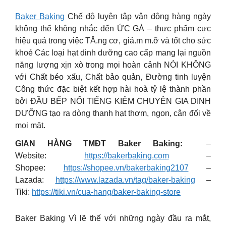
Baker Baking
Chế độ luyện tập vận động hàng ngày
không thể không nhắc đến ỨC GÀ – thực phẩm cực
hiệu quả trong việc TĂ.ng cơ, giả.m m.ỡ và tốt cho sức
khoẻ Các loại hạt dinh dưỡng cao cấp mang lại nguồn
năng lượng xịn xò trong mọi hoàn cảnh NÓI KHÔNG
với Chất béo xấu, Chất bảo quản, Đường tinh luyện
Công thức đặc biệt kết hợp hài hoà tỷ lệ thành phần
bởi ĐẦU BẾP NỔI TIẾNG KIÊM CHUYÊN GIA DINH
DƯỠNG tạo ra dòng thanh hạt thơm, ngon, cân đối về
mọi mặt.
GIAN HÀNG TMĐT Baker Baking:
–
Website:
https://bakerbaking.com
–
Shopee:
https://shopee.vn/bakerbaking2107
–
Lazada:
https://www.lazada.vn/tag/baker-baking
–
Tiki:
https://tiki.vn/cua-hang/baker-baking-store
Baker Baking Vì lẽ thế với những ngày đầu ra mắt,