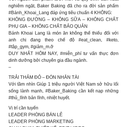
nghiêm ngặt, Baker Baking đã cho ra đời sản phẩm
#Bánh_Khoai_Lang đáp ứng tiêu chuẩn 4 KHÔNG:
KHÔNG ĐƯỜNG – KHÔNG SỮA – KHÔNG CHẤT
PHỤ GIA – KHÔNG CHẤT BẢO QUẢN
Bánh Khoai Lang là món ăn không thể thiếu đối với
anh chị đang theo chế độ #eat_clean, #keto,
#tập_gym, #giảm_m.ỡ
DUY NHẤT HÔM NAY, #miễn_phí tư vấn thực đơn
dinh dưỡng bởi chuyên gia đầu ngành.
–
TRẢI THẢM ĐỎ – ĐÓN NHÂN TÀI
Với tầm nhìn Giúp 1 triệu người Việt Nam sở hữu lối
sống lành mạnh, #Baker_Baking cần kết nạp những
#thủ_lĩnh bản lĩnh, nhiệt huyết.
Vị trí cần tuyển
LEADER PHÒNG BÁN LẺ
LEADER PHÒNG MARKETING