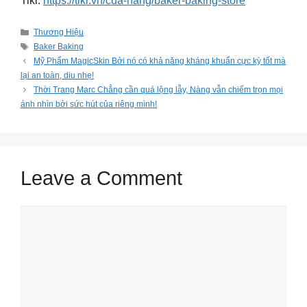
Tiki:
https://tiki.vn/cua-hang/baker-baking-store
Categories
Thương Hiệu
Tags
Baker Baking
Mỹ Phẩm MagicSkin Bởi nó có khả năng kháng khuẩn cực kỳ tốt mà
lại an toàn, diu nhẹ!
Thời Trang Marc Chẳng cần quá lộng lẫy, Nàng vẫn chiếm trọn mọi
ánh nhìn bởi sức hút của riêng mình!
Leave a Comment
Comment