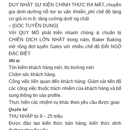
DUY NHẤT SỰ KIỆN CHÍNH THỨC RA MẮT, chuyên
gia dinh dưỡng hỗ trợ tư vấn #miễn_phí chế độ tăng
cơ giả m m ỡ, tăng cường dưỡ ng chất
– [GÓC TUYỂN DỤNG]
Với QUY MÔ phát triển nhanh chóng & chuẩn bị
CHIẾN DỊCH LỚN NHẤT trong năm, Baker Baking
mở rộng đợt tuyển Sales với nhiều chế độ ĐÃI NGỘ
ĐẶC BIỆT.
𝑴𝒐̂ 𝒕𝒂̉
Tìm kiếm khách hàng mới, thị trường mới
Chăm sóc khách hàng.
Công việc liên quan đến khách hàng: Giám sát tiến độ
các công việc thuộc trách nhiệm của khách hàng và bổ
sung thông tin vào profile.
Thực hiện các nhiệm vụ khác theo yêu cầu được giao
𝑸𝒖𝒚𝒆̂̀𝒏 𝒍𝒐̛̣𝒊
THU NHẬP từ 8 – 25 triệu
Được đào tạo kiến thức bán hàng, kiến thức dinh