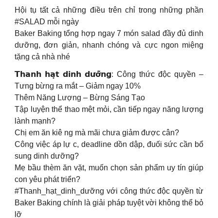
Hội tụ tất cả những điều trên chỉ trong những phần
#SALAD mỗi ngày
Baker Baking tổng hợp ngay 7 món salad đầy đủ dinh
dưỡng, đơn giản, nhanh chóng và cực ngon miệng
tặng cả nhà nhé
𝗧𝗵𝗮𝗻𝗵 𝗵𝗮̣𝘁 𝗱𝗶𝗻𝗵 𝗱𝘂̛𝗼̛̃𝗻𝗴: Công thức độc quyền –
Tưng bừng ra mắt – Giảm ngay 10%
Thêm Năng Lượng – Bừng Sáng Tạo
Tập luyện thể thao mệt mỏi, cần tiếp ngay năng lượng
lành mạnh?
Chị em ăn kiê ng mà mãi chưa giảm được cân?
Công việc áp lự c, deadline dồn dập, đuối sức cần bổ
sung dinh dưỡng?
Mẹ bầu thèm ăn vặt, muốn chọn sản phẩm uy tín giúp
con yêu phát triển?
#Thanh_hạt_dinh_dưỡng với công thức độc quyền từ
Baker Baking chính là giải pháp tuyệt vời không thể bỏ
lỡ