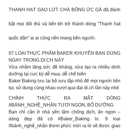
THANH HẠT GẠO LỨT CHÀ BÔNG ỨC GÀ đã đánh
bật mọi đối thủ và tiến tới trở thành dòng “Thanh hạt
quốc dân” ai ai cũng nên mang bên người.
07 LOẠI THỰC PHẨM BAKER KHUYÊN BẠN DÙNG
NGAY TRONG DI.CH NÀY
Vừa nhằm tăng sức đề kháng, vừa tạo ra nhiều dinh
dưỡng lại cực kỳ dễ mua, dễ chế biến
Baker Baking lưu lại bộ sưu tập nhỏ để mọi người liên
tục sử dụng cùng nhau vượt qua đại di.ch lần này nhé
CHÍNH THỨC RA MẮT DÒNG
#BÁNH_NGHỆ_NHÂN TƯƠI NGON, BỔ DƯỠNG
Bạn chỉ cần ở nhà yên tâm chống dịch, ăn ngon –
dáng đẹp đã có #Baker_Baking lo. 9 loại
#bánh_nghệ_nhân thơm phức mới ra lò sẽ được giao