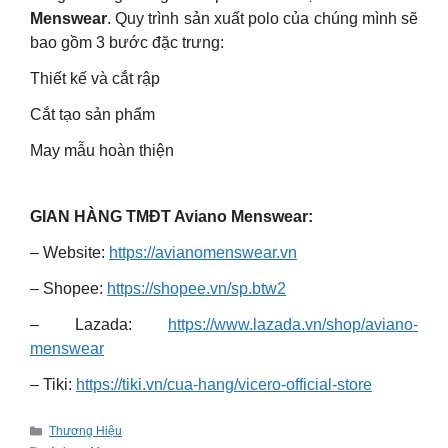
Menswear
. Quy trình sản xuất polo của chúng mình sẽ
bao gồm 3 bước đặc trưng:
Thiết kế và cắt rập
Cắt tạo sản phẩm
May mẫu hoàn thiện
GIAN HÀNG TMĐT Aviano Menswear:
– Website:
https://avianomenswear.vn
– Shopee:
https://shopee.vn/sp.btw2
– Lazada:
https://www.lazada.vn/shop/aviano-
menswear
– Tiki:
https://tiki.vn/cua-hang/vicero-official-store
Categories
Thương Hiệu