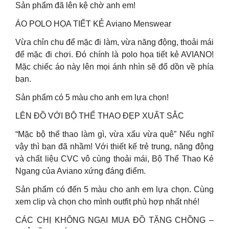
Sản phẩm đã lên kệ chờ anh em!
ÁO POLO HỌA TIẾT KẺ Aviano Menswear
Vừa chỉn chu để mặc đi làm, vừa năng động, thoải mái
để mặc đi chơi. Đó chính là polo họa tiết kẻ AVIANO!
Mặc chiếc áo này lên mọi ánh nhìn sẽ đổ dồn về phía
bạn.
Sản phẩm có 5 màu cho anh em lựa chọn!
LÊN ĐỒ VỚI BỘ THỂ THAO ĐẸP XUẤT SẮC
“Mặc bộ thể thao làm gì, vừa xấu vừa quê” Nếu nghĩ
vậy thì bạn đã nhầm! Với thiết kế trẻ trung, năng động
và chất liệu CVC vô cùng thoải mái, Bộ Thể Thao Kẻ
Ngang của Aviano xứng đáng điểm.
Sản phẩm có đến 5 màu cho anh em lựa chọn. Cùng
xem clip và chọn cho mình outfit phù hợp nhất nhé!
CÁC CHỊ KHÔNG NGẠI MUA ĐỒ TẶNG CHỒNG –