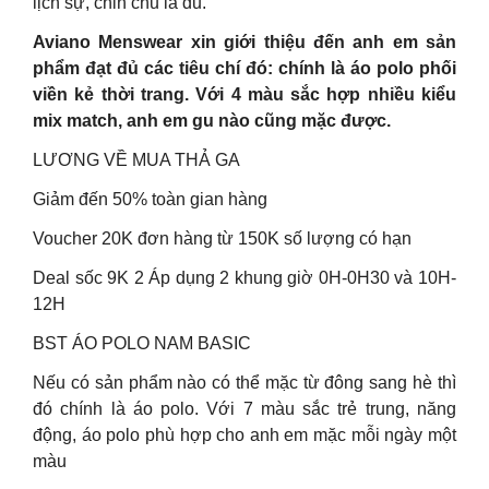
lịch sự, chỉn chu là đủ.
Aviano Menswear xin giới thiệu đến anh em sản
phẩm đạt đủ các tiêu chí đó: chính là áo polo phối
viền kẻ thời trang. Với 4 màu sắc hợp nhiều kiểu
mix match, anh em gu nào cũng mặc được.
LƯƠNG VỀ MUA THẢ GA
Giảm đến 50% toàn gian hàng
Voucher 20K đơn hàng từ 150K số lượng có hạn
Deal sốc 9K 2 Áp dụng 2 khung giờ 0H-0H30 và 10H-
12H
BST ÁO POLO NAM BASIC
Nếu có sản phẩm nào có thể mặc từ đông sang hè thì
đó chính là áo polo. Với 7 màu sắc trẻ trung, năng
động, áo polo phù hợp cho anh em mặc mỗi ngày một
màu