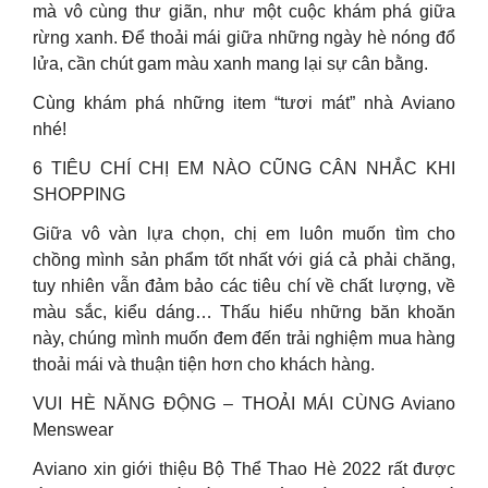
mà vô cùng thư giãn, như một cuộc khám phá giữa
rừng xanh. Để thoải mái giữa những ngày hè nóng đổ
lửa, cần chút gam màu xanh mang lại sự cân bằng.
Cùng khám phá những item “tươi mát” nhà Aviano
nhé!
6 TIÊU CHÍ CHỊ EM NÀO CŨNG CÂN NHẮC KHI
SHOPPING
Giữa vô vàn lựa chọn, chị em luôn muốn tìm cho
chồng mình sản phẩm tốt nhất với giá cả phải chăng,
tuy nhiên vẫn đảm bảo các tiêu chí về chất lượng, về
màu sắc, kiểu dáng… Thấu hiểu những băn khoăn
này, chúng mình muốn đem đến trải nghiệm mua hàng
thoải mái và thuận tiện hơn cho khách hàng.
VUI HÈ NĂNG ĐỘNG – THOẢI MÁI CÙNG Aviano
Menswear
Aviano xin giới thiệu Bộ Thể Thao Hè 2022 rất được