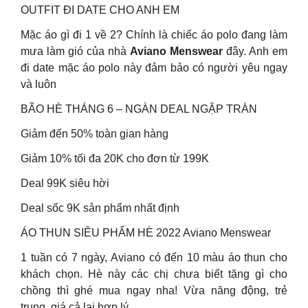
OUTFIT ĐI DATE CHO ANH EM
Mặc áo gì đi 1 về 2? Chính là chiếc áo polo đang làm
mưa làm gió của nhà
Aviano Menswear
đây. Anh em
đi date mặc áo polo này đảm bảo có người yêu ngay
và luôn
BÃO HÈ THÁNG 6 – NGÀN DEAL NGẬP TRÀN
Giảm đến 50% toàn gian hàng
Giảm 10% tối đa 20K cho đơn từ 199K
Deal 99K siêu hời
Deal sốc 9K sản phẩm nhất định
ÁO THUN SIÊU PHẨM HÈ 2022 Aviano Menswear
1 tuần có 7 ngày, Aviano có đến 10 màu áo thun cho
khách chọn. Hè này các chị chưa biết tặng gì cho
chồng thì ghé mua ngay nha! Vừa năng động, trẻ
trung, giá cả lại hợp lý