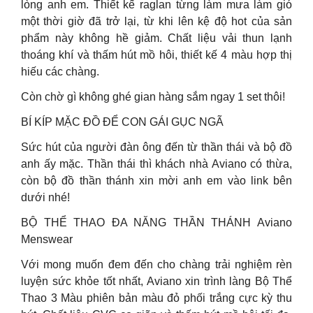
lòng anh em. Thiết kế raglan từng làm mưa làm gió
một thời giờ đã trở lại, từ khi lên kệ độ hot của sản
phẩm này không hề giảm. Chất liệu vải thun lạnh
thoáng khí và thấm hút mồ hôi, thiết kế 4 màu hợp thị
hiếu các chàng.
Còn chờ gì không ghé gian hàng sắm ngay 1 set thôi!
BÍ KÍP MẶC ĐỒ ĐỂ CON GÁI GỤC NGÃ
Sức hút của người đàn ông đến từ thần thái và bộ đồ
anh ấy mặc. Thần thái thì khách nhà Aviano có thừa,
còn bộ đồ thần thánh xin mời anh em vào link bên
dưới nhé!
BỘ THỂ THAO ĐA NĂNG THẦN THÁNH Aviano
Menswear
Với mong muốn đem đến cho chàng trải nghiệm rèn
luyện sức khỏe tốt nhất, Aviano xin trình làng Bộ Thể
Thao 3 Màu phiên bản màu đỏ phối trắng cực kỳ thu