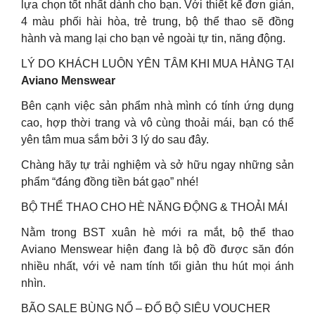
lựa chọn tốt nhất dành cho bạn. Với thiết kế đơn giản,
4 màu phối hài hòa, trẻ trung, bộ thể thao sẽ đồng
hành và mang lại cho bạn vẻ ngoài tự tin, năng động.
LÝ DO KHÁCH LUÔN YÊN TÂM KHI MUA HÀNG TẠI
Aviano Menswear
Bên cạnh việc sản phẩm nhà mình có tính ứng dụng
cao, hợp thời trang và vô cùng thoải mái, bạn có thể
yên tâm mua sắm bởi 3 lý do sau đây.
Chàng hãy tự trải nghiệm và sở hữu ngay những sản
phẩm “đáng đồng tiền bát gạo” nhé!
BỘ THỂ THAO CHO HÈ NĂNG ĐỘNG & THOẢI MÁI
Nằm trong BST xuân hè mới ra mắt, bộ thể thao
Aviano Menswear hiện đang là bộ đồ được săn đón
nhiều nhất, với vẻ nam tính tối giản thu hút mọi ánh
nhìn.
BÃO SALE BÙNG NỔ – ĐỔ BỘ SIÊU VOUCHER