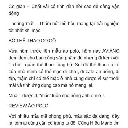
Co giãn – Chất vải có tính đàn hồi cao dễ dàng vận
động
Thoáng mát – Thấm hút mồ hôi, mang lại trải nghiệm
tốt nhất khi mặc
BỘ THỂ THAO CÓ CỔ
Vừa hôm trước lên mẫu áo polo, hôm nay AVIANO
đem đến cho bạn cũng sản phẩm đó nhưng đi kèm với
1 chiếc quần thể thao cùng bộ. Set đồ thể thao có cổ
của nhà mình có thể mặc đi chơi, đi cafe ăn uống, đi
tập, thậm chí có thể mặc ở nhà cũng được vì sự thoải
mái và tính ứng dụng cao mà nó mang lại.
Mua 1 được 3, “múc” luôn cho nóng anh em ơi!
REVIEW ÁO POLO
Với nhiều mẫu mã phong phú, màu sắc đa dạng, đây
là item ai cũng cần có trong tủ đồ. Cùng Hiếu Mario tìm