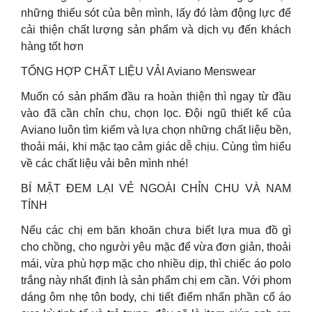
những thiếu sót của bên mình, lấy đó làm động lực để
cải thiện chất lượng sản phẩm và dịch vụ đến khách
hàng tốt hơn
TỔNG HỢP CHẤT LIỆU VẢI Aviano Menswear
Muốn có sản phẩm đầu ra hoàn thiện thì ngay từ đầu
vào đã cần chỉn chu, chọn lọc. Đội ngũ thiết kế của
Aviano luôn tìm kiếm và lựa chọn những chất liệu bền,
thoải mái, khi mặc tạo cảm giác dễ chịu. Cùng tìm hiểu
về các chất liệu vải bên mình nhé!
BÍ MẬT ĐEM LẠI VẺ NGOÀI CHỈN CHU VÀ NAM
TÍNH
Nếu các chị em băn khoăn chưa biết lựa mua đồ gì
cho chồng, cho người yêu mặc để vừa đơn giản, thoải
mái, vừa phù hợp mặc cho nhiều dịp, thì chiếc áo polo
trắng này nhất định là sản phẩm chị em cần. Với phom
dáng ôm nhẹ tôn body, chi tiết điểm nhấn phần cổ áo