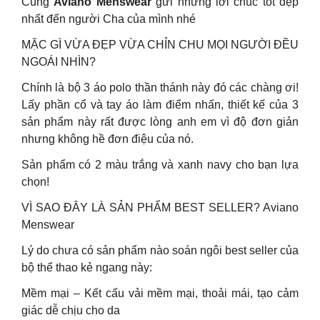
Cùng
Aviano Menswear
gửi những lời chúc tốt đẹp
nhất đến người Cha của mình nhé
MẶC GÌ VỪA ĐẸP VỪA CHỈN CHU MỌI NGƯỜI ĐỀU
NGOÁI NHÌN?
Chính là bộ 3 áo polo thần thánh này đó các chàng ơi!
Lấy phần cổ và tay áo làm điểm nhấn, thiết kế của 3
sản phẩm này rất được lòng anh em vì độ đơn giản
nhưng không hề đơn điệu của nó.
Sản phẩm có 2 màu trắng và xanh navy cho bạn lựa
chọn!
VÌ SAO ĐÂY LÀ SẢN PHẨM BEST SELLER? Aviano
Menswear
Lý do chưa có sản phẩm nào soán ngôi best seller của
bộ thể thao kẻ ngang này:
Mềm mại – Kết cấu vải mềm mại, thoải mái, tạo cảm
giác dễ chịu cho da