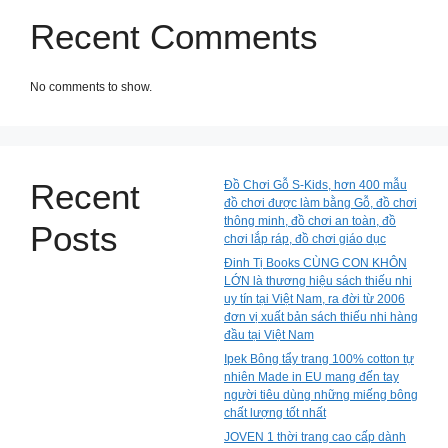
Recent Comments
No comments to show.
Recent
Đồ Chơi Gỗ S-Kids, hơn 400 mẫu
đồ chơi được làm bằng Gỗ, đồ chơi
thông minh, đồ chơi an toàn, đồ
Posts
chơi lắp ráp, đồ chơi giáo dục
Đinh Tị Books CÙNG CON KHÔN
LỚN là thương hiệu sách thiếu nhi
uy tín tại Việt Nam, ra đời từ 2006
đơn vị xuất bản sách thiếu nhi hàng
đầu tại Việt Nam
Ipek Bông tẩy trang 100% cotton tự
nhiên Made in EU mang đến tay
người tiêu dùng những miếng bông
chất lượng tốt nhất
JOVEN 1 thời trang cao cấp dành