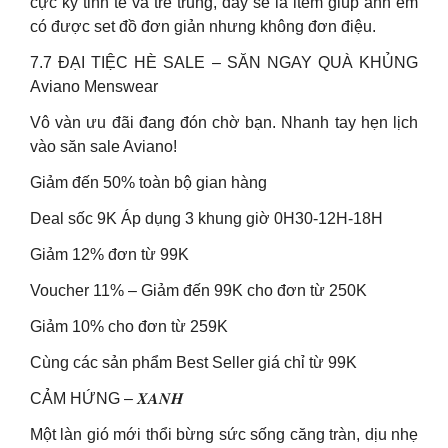
cực kỳ tinh tế và trẻ trung, đây sẽ là item giúp anh em
có được set đồ đơn giản nhưng không đơn điệu.
7.7 ĐẠI TIỆC HÈ SALE – SĂN NGAY QUÀ KHỦNG
Aviano Menswear
Vô vàn ưu đãi đang đón chờ bạn. Nhanh tay hẹn lịch
vào săn sale Aviano!
Giảm đến 50% toàn bộ gian hàng
Deal sốc 9K Áp dụng 3 khung giờ 0H30-12H-18H
Giảm 12% đơn từ 99K
Voucher 11% – Giảm đến 99K cho đơn từ 250K
Giảm 10% cho đơn từ 259K
Cùng các sản phẩm Best Seller giá chỉ từ 99K
CẢM HỨNG – 𝑿𝑨𝑵𝑯
Một làn gió mới thổi bừng sức sống căng tràn, dịu nhẹ