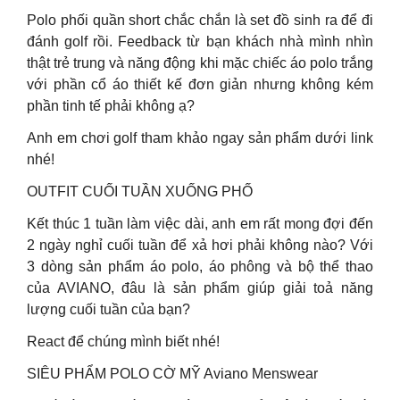
Polo phối quần short chắc chắn là set đồ sinh ra để đi
đánh golf rồi. Feedback từ bạn khách nhà mình nhìn
thật trẻ trung và năng động khi mặc chiếc áo polo trắng
với phần cổ áo thiết kế đơn giản nhưng không kém
phần tinh tế phải không ạ?
Anh em chơi golf tham khảo ngay sản phẩm dưới link
nhé!
OUTFIT CUỐI TUẦN XUỐNG PHỐ
Kết thúc 1 tuần làm việc dài, anh em rất mong đợi đến
2 ngày nghỉ cuối tuần để xả hơi phải không nào? Với
3 dòng sản phẩm áo polo, áo phông và bộ thể thao
của AVIANO, đâu là sản phẩm giúp giải toả năng
lượng cuối tuần của bạn?
React để chúng mình biết nhé!
SIÊU PHẨM POLO CỜ MỸ Aviano Menswear