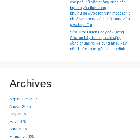
cho phái nữ văn phòng cùng các
bạn trẻ yêu thời trang
phụ nữ sẽ được tôn vinh một cách ti
nh tế với phong cách thật năng độn
g và hiện đại
Sữa Tươi Dutch Lady có đường
Các mẹ hãy tham gia với cộng
đồng chúng tôi để cùng nhau xây
nền 1 sức khỏe, gắn kết gia đình
Archives
September 2025
August 2025
July 2025
May 2025
April 2025
February 2025