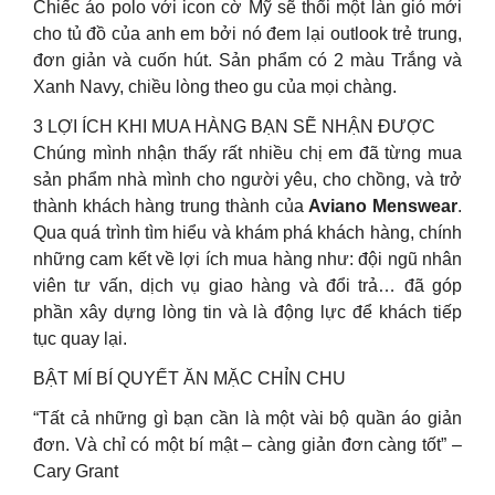
Chiếc áo polo với icon cờ Mỹ sẽ thổi một làn gió mới
cho tủ đồ của anh em bởi nó đem lại outlook trẻ trung,
đơn giản và cuốn hút. Sản phẩm có 2 màu Trắng và
Xanh Navy, chiều lòng theo gu của mọi chàng.
3 LỢI ÍCH KHI MUA HÀNG BẠN SẼ NHẬN ĐƯỢC
Chúng mình nhận thấy rất nhiều chị em đã từng mua
sản phẩm nhà mình cho người yêu, cho chồng, và trở
thành khách hàng trung thành của
Aviano Menswear
.
Qua quá trình tìm hiểu và khám phá khách hàng, chính
những cam kết về lợi ích mua hàng như: đội ngũ nhân
viên tư vấn, dịch vụ giao hàng và đổi trả… đã góp
phần xây dựng lòng tin và là động lực để khách tiếp
tục quay lại.
BẬT MÍ BÍ QUYẾT ĂN MẶC CHỈN CHU
“Tất cả những gì bạn cần là một vài bộ quần áo giản
đơn. Và chỉ có một bí mật – càng giản đơn càng tốt” –
Cary Grant