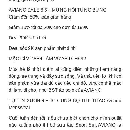
AVIANO SALE 6.6 – MỪNG HỘI TƯNG BỪNG
Giảm đến 50% toàn gian hàng
Giảm 10% tối đa 20K cho đơn từ 199K
Deal 99K siêu hời
Deal sốc 9K sản phẩm nhất định
MẶC GÌ VỪA ĐI LÀM VỪA ĐI CHƠI?
Mùa hè là thời điểm ai cũng diện những item năng
động, trẻ trung và đầy sức sống. Và thật tiện lợi khi có
sản phẩm vừa đạt đủ các tiêu chí đó, vừa có thể mặc
đi làm, đi chơi như BST áo polo của AVIANO.
TỰ TIN XUỐNG PHỐ CÙNG BỘ THỂ THAO Aviano
Menswear
Cuối tuần đến rồi, nếu chưa biết chọn cho mình outfit
nào xuống phố thì bộ sưu tập Sport Suit AVIANO là