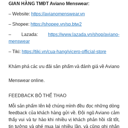
GIAN HÀNG TMĐT Aviano Menswear:
– Website:
https://avianomenswear.vn
– Shopee:
https://shopee.vn/sp.btw2
– Lazada:
https://www.lazada.vn/shop/aviano-
menswear
– Tiki:
https://tiki.vn/cua-hang/vicero-official-store
Khám phá các ưu đãi sản phẩm và đánh giá về Aviano
Menswear online.
FEEDBACK BỘ THỂ THAO
Mỗi sản phẩm lên kệ chúng mình đều đọc những dòng
feedback của khách hàng gửi về. Đội ngũ Aviano cảm
thấy vui và tự hào khi nhiều vị khách phản hồi rất tốt,
tin tưởng và ghé mua lại nhiều lần, và cũng ghi nhận