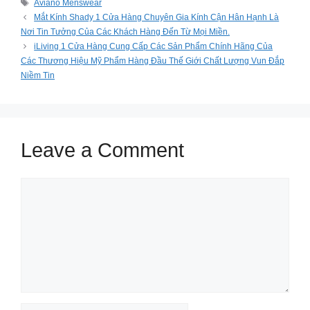
Tags
Aviano Menswear
Mắt Kính Shady 1 Cửa Hàng Chuyên Gia Kính Cận Hân Hạnh Là
Nơi Tin Tưởng Của Các Khách Hàng Đến Từ Mọi Miền.
iLiving 1 Cửa Hàng Cung Cấp Các Sản Phẩm Chính Hãng Của
Các Thương Hiệu Mỹ Phẩm Hàng Đầu Thế Giới Chất Lượng Vun Đắp
Niềm Tin
Leave a Comment
Comment
Name