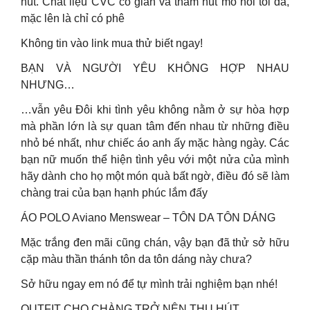
hút. Chất liệu CVC co giãn và thấm hút mồ hôi tối đa,
mặc lên là chỉ có phê
Không tin vào link mua thử biết ngay!
BẠN VÀ NGƯỜI YÊU KHÔNG HỢP NHAU
NHƯNG…
…vẫn yêu Đôi khi tình yêu không nằm ở sự hòa hợp
mà phần lớn là sự quan tâm đến nhau từ những điều
nhỏ bé nhất, như chiếc áo anh ấy mặc hàng ngày. Các
bạn nữ muốn thể hiện tình yêu với một nửa của mình
hãy dành cho họ một món quà bất ngờ, điều đó sẽ làm
chàng trai của bạn hạnh phúc lắm đấy
ÁO POLO Aviano Menswear – TÔN DA TÔN DÁNG
Mặc trắng đen mãi cũng chán, vậy bạn đã thử sở hữu
cặp màu thần thánh tôn da tôn dáng này chưa?
Sở hữu ngay em nó để tự mình trải nghiệm bạn nhé!
OUTFIT CHO CHÀNG TRỞ NÊN THU HÚT