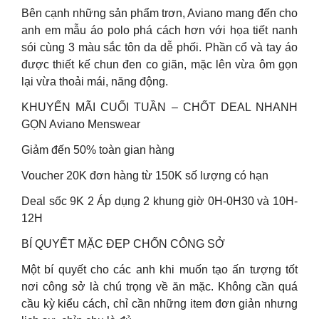
Bên cạnh những sản phẩm trơn, Aviano mang đến cho
anh em mẫu áo polo phá cách hơn với họa tiết nanh
sói cùng 3 màu sắc tôn da dễ phối. Phần cổ và tay áo
được thiết kế chun đen co giãn, mặc lên vừa ôm gọn
lại vừa thoải mái, năng động.
KHUYẾN MÃI CUỐI TUẦN – CHỐT DEAL NHANH
GỌN Aviano Menswear
Giảm đến 50% toàn gian hàng
Voucher 20K đơn hàng từ 150K số lượng có hạn
Deal sốc 9K 2 Áp dụng 2 khung giờ 0H-0H30 và 10H-
12H
BÍ QUYẾT MẶC ĐẸP CHỐN CÔNG SỞ
Một bí quyết cho các anh khi muốn tạo ấn tượng tốt
nơi công sở là chú trọng về ăn mặc. Không cần quá
cầu kỳ kiểu cách, chỉ cần những item đơn giản nhưng