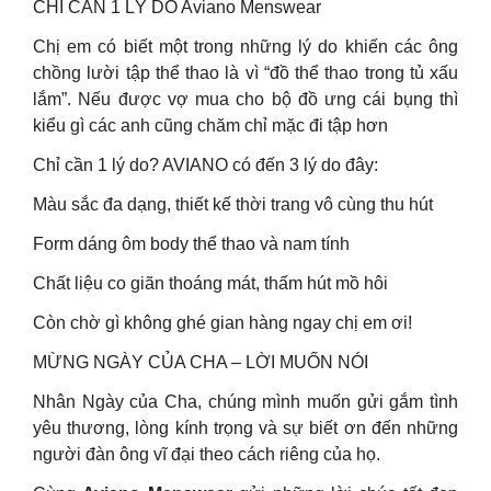
CHỈ CẦN 1 LÝ DO Aviano Menswear
Chị em có biết một trong những lý do khiến các ông
chồng lười tập thể thao là vì “đồ thể thao trong tủ xấu
lắm”. Nếu được vợ mua cho bộ đồ ưng cái bụng thì
kiểu gì các anh cũng chăm chỉ mặc đi tập hơn
Chỉ cần 1 lý do? AVIANO có đến 3 lý do đây:
Màu sắc đa dạng, thiết kế thời trang vô cùng thu hút
Form dáng ôm body thể thao và nam tính
Chất liệu co giãn thoáng mát, thấm hút mồ hôi
Còn chờ gì không ghé gian hàng ngay chị em ơi!
MỪNG NGÀY CỦA CHA – LỜI MUỐN NÓI
Nhân Ngày của Cha, chúng mình muốn gửi gắm tình
yêu thương, lòng kính trọng và sự biết ơn đến những
người đàn ông vĩ đại theo cách riêng của họ.