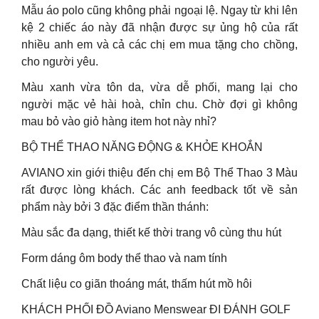
Mẫu áo polo cũng không phải ngoại lệ. Ngay từ khi lên
kệ 2 chiếc áo này đã nhận được sự ủng hộ của rất
nhiều anh em và cả các chị em mua tặng cho chồng,
cho người yêu.
Màu xanh vừa tôn da, vừa dễ phối, mang lại cho
người mặc vẻ hài hoà, chỉn chu. Chờ đợi gì không
mau bỏ vào giỏ hàng item hot này nhỉ?
BỘ THỂ THAO NĂNG ĐỘNG & KHỎE KHOẮN
AVIANO xin giới thiệu đến chị em Bộ Thể Thao 3 Màu
rất được lòng khách. Các anh feedback tốt về sản
phẩm này bởi 3 đặc điểm thần thánh:
Màu sắc đa dạng, thiết kế thời trang vô cùng thu hút
Form dáng ôm body thể thao và nam tính
Chất liệu co giãn thoáng mát, thấm hút mồ hôi
KHÁCH PHỐI ĐỒ Aviano Menswear ĐI ĐÁNH GOLF