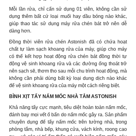
Mỗi lần rửa, chỉ cẩn sử dụng 01 viên, không cần sử
dụng thêm bất cứ loại muối hay dầu bóng nào khác,
giúp thao tác sử dụng máy rửa chén bát trở nên dễ
dàng hơn.
Đồng thời viên rửa chén Astonish đã có chứa hoạt
chất tự làm sạch khoang rửa của máy, giúp cho máy
có thể kết hợp hoạt động rửa chén bát đồng thời tự
động vệ sinh khoang rửa và các đường ống thoát trở
nên sạch sẽ, thơm tho sau mỗi chu trình hoạt động, mà
không cần phải dùng bất kỳ loại dung dịch nào khác
để vệ sinh khoang rửa của máy một cách riêng biệt.
BÌNH XỊT TẨY NẤM MỐC NHÀ TẮM ASTONISH
Khả năng tẩy cực mạnh, tiêu diệt hoàn toàn nấm mốc,
đánh bay mọi vết ố bẩn do nấm mốc gây ra. Sản phẩm
chuyên dụng để tẩy nấm mốc trên tường nhà, trong
phòng tắm, nhà bếp, khung cửa, vách kính, roong cao