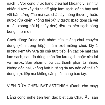
gạch… Với công thức hàng triệu hạt khoáng vi sinh tự
nhiên được xây dựng để giúp làm sạch, đánh bay mọi
vết bẩn cứng đầu mà các chất tẩy thông thường hoặc
nước rửa chén không thể xử lý được (bao gồm cả vết
rỉ sét, xoong nồi bị cháy đen) đều trở nên sạch sáng
bóng như mới .
Cách dùng: Dùng mặt nhám của miếng chùi chuyên
dụng (kèm trong hộp), thấm ướt miếng chùi, lấy 1
lượng kem tẩy vừa đủ chà trực tiếp lên các bề mặt cần
làm sạch, sau đó dùng khăn ẩm lau sạch hoặc rửa lại
với nước. Sản phẩm chứa các thành phần tự nhiên,
không độc hại, không ảnh hưởng da tay nên có thể sử
dụng trực tiếp mà không cần phải mang bao tay.
VIÊN RỬA CHÉN BÁT ASTONISH (Dành cho máy)
Bằng công nghệ tiên tiến đặc biệt của Châu Âu, sản