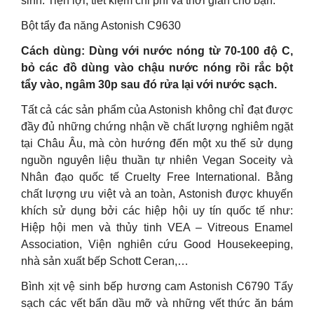
sinh. Tiện lợi, tiết kiệm chi phí và thời gian cho bạn.
Bột tẩy đa năng Astonish C9630
Cách dùng: Dùng với nước nóng từ 70-100 độ C,
bỏ các đồ dùng vào chậu nước nóng rồi rắc bột
tẩy vào, ngâm 30p sau đó rửa lại với nước sạch.
Tất cả các sản phẩm của Astonish không chỉ đạt được
đầy đủ những chứng nhận về chất lượng nghiêm ngặt
tại Châu Âu, mà còn hướng đến một xu thế sử dụng
nguồn nguyên liệu thuần tự nhiên Vegan Soceity và
Nhân đạo quốc tế Cruelty Free International. Bằng
chất lượng ưu việt và an toàn, Astonish được khuyến
khích sử dụng bởi các hiệp hội uy tín quốc tế như:
Hiệp hội men và thủy tinh VEA – Vitreous Enamel
Association, Viện nghiên cứu Good Housekeeping,
nhà sản xuất bếp Schott Ceran,…
Bình xịt vệ sinh bếp hương cam Astonish C6790 Tẩy
sạch các vết bẩn dầu mỡ và những vết thức ăn bám