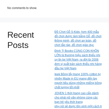
No comments to show.
Recent
Đồ Chơi Gỗ S-Kids, hơn 400 mẫu
đồ chơi được làm bằng Gỗ, đồ chơi
thông minh, đồ chơi an toàn, đồ
Posts
chơi lắp ráp, đồ chơi giáo dục
Đinh Tị Books CÙNG CON KHÔN
LỚN là thương hiệu sách thiếu nhi
uy tín tại Việt Nam, ra đời từ 2006
đơn vị xuất bản sách thiếu nhi hàng
đầu tại Việt Nam
Ipek Bông tẩy trang 100% cotton tự
nhiên Made in EU mang đến tay
người tiêu dùng những miếng bông
chất lượng tốt nhất
JOVEN 1 thời trang cao cấp dành
cho phái nữ văn phòng cùng các
bạn trẻ yêu thời trang
phụ nữ sẽ được tôn vinh một cách ti