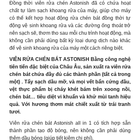
Đồng thời viên rửa chén Astonish đã có chứa hoạt
chất tự làm sạch khoang rửa của máy, giúp cho máy
có thể kết hợp hoạt động rửa chén bát đồng thời tự
động vệ sinh khoang rửa và các đường ống thoát trở
nên sạch sẽ, thơm tho sau mỗi chu trình hoạt động, mà
không cần phải dùng bất kỳ loại dung dịch nào khác
để vệ sinh khoang rửa của máy một cách riêng biệt.
VIÊN RỬA CHÉN BÁT ASTONISH Bằng công nghệ
tiên tiến đặc biệt của Châu Âu, sản xuất ra viên rửa
chén bát chứa đầy đủ các thành phần (tất cả trong
một) . Tẩy sạch dầu mỡ, và mọi vết bẩn cứng đầu,
vệt thực phẩm bị cháy khét bám trên xoong nồi,
chén bát… tiêu diệt vi khuẩn và khử mùi tanh hiệu
quả. Với hương thơm mát chiết xuất từ trái tranh
tươi.
Viên rửa chén bát Astonish all in 1 có tích hợp sẵn
thành phần tạo độ bóng, nên không cần phải dùng
thêm dầu bóng (giúp tiết kiệm chi phí).