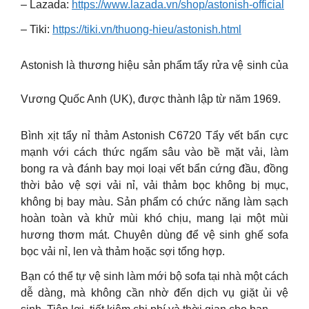
– Lazada:
https://www.lazada.vn/shop/astonish-official
– Tiki:
https://tiki.vn/thuong-hieu/astonish.html
Astonish là thương hiệu sản phẩm tẩy rửa vệ sinh của
Vương Quốc Anh (UK), được thành lập từ năm 1969.
Bình xịt tẩy nỉ thảm Astonish C6720 Tẩy vết bẩn cực
mạnh với cách thức ngấm sâu vào bề mặt vải, làm
bong ra và đánh bay mọi loại vết bẩn cứng đầu, đồng
thời bảo vệ sợi vải nỉ, vải thảm bọc không bị mục,
không bị bay màu. Sản phẩm có chức năng làm sạch
hoàn toàn và khử mùi khó chịu, mang lại một mùi
hương thơm mát. Chuyên dùng để vệ sinh ghế sofa
bọc vải nỉ, len và thảm hoặc sợi tổng hợp.
Bạn có thể tự vệ sinh làm mới bộ sofa tại nhà một cách
dễ dàng, mà không cần nhờ đến dịch vụ giặt ủi vệ