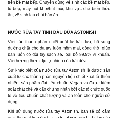
trên bề mặt bếp. Chuyên dùng vệ sinh các bề mặt bếp,
tủ bếp, máy hút khói/hút mùi, khu vực chế biến thức
ăn, vệ sinh lau chùi bàn ăn.
NƯỚC RỬA TAY TINH DẦU DỪA ASTONISH
Với các thành phần chiết xuất từ trái dừa, bổ sung
dưỡng chất cho da tay luôn mềm mại, đồng thời giúp
bạn luôn có đôi tay sạch sẽ, loại bỏ 99,9% vi khuẩn.
Với hương thơm dịu tự nhiên của trái dừa.
Sự khác biệt của nước rửa tay Astonish là được sản
xuất từ các thành phần nguyên liệu chiết xuất từ thiên
nhiên, sản phẩm đạt tiêu chuẩn Vegan và được kiểm
soát chặt chẽ và cấp chứng nhận bởi các tổ chức quốc
tế về tiêu chuẩn chất lượng và an toàn cho người sử
dụng.
Khi sử dụng nước rửa tay Astonish, bạn sẽ có cảm
giác the mát trên đôi tay, và tuyệt vời hơn là da tay của