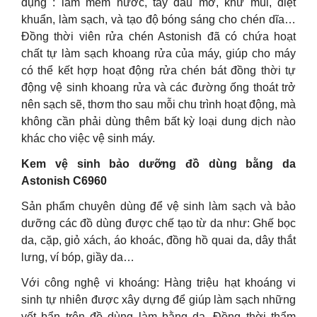
dụng : làm mềm nước, tẩy dầu mỡ, khử mùi, diệt
khuẩn, làm sạch, và tạo độ bóng sáng cho chén dĩa…
Đồng thời viên rửa chén Astonish đã có chứa hoạt
chất tự làm sạch khoang rửa của máy, giúp cho máy
có thể kết hợp hoạt động rửa chén bát đồng thời tự
động vệ sinh khoang rửa và các đường ống thoát trở
nên sạch sẽ, thơm tho sau mỗi chu trình hoạt động, mà
không cần phải dùng thêm bất kỳ loại dung dịch nào
khác cho việc vệ sinh máy.
Kem vệ sinh bảo dưỡng đồ dùng bằng da
Astonish C6960
Sản phẩm chuyên dùng để vệ sinh làm sạch và bảo
dưỡng các đồ dùng được chế tạo từ da như: Ghế bọc
da, cặp, giỏ xách, áo khoác, đồng hồ quai da, dây thắt
lưng, ví bóp, giầy da…
Với công nghệ vi khoáng: Hàng triệu hạt khoáng vi
sinh tự nhiên được xây dựng để giúp làm sạch những
vết bẩn trên đồ dùng làm bằng da. Đồng thời thẩm