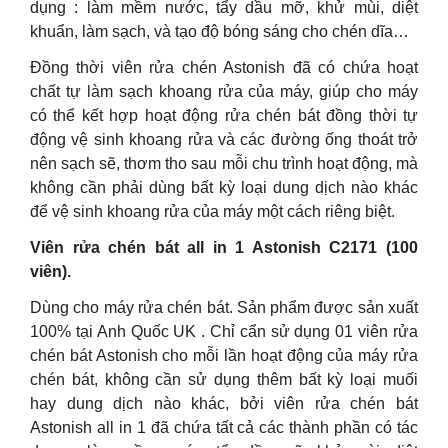
dụng : làm mềm nước, tẩy dầu mỡ, khử mùi, diệt
khuẩn, làm sạch, và tạo độ bóng sáng cho chén dĩa…
Đồng thời viên rửa chén Astonish đã có chứa hoạt
chất tự làm sạch khoang rửa của máy, giúp cho máy
có thể kết hợp hoạt động rửa chén bát đồng thời tự
động vệ sinh khoang rửa và các đường ống thoát trở
nên sạch sẽ, thơm tho sau mỗi chu trình hoạt động, mà
không cần phải dùng bất kỳ loại dung dịch nào khác
để vệ sinh khoang rửa của máy một cách riêng biệt.
Viên rửa chén bát all in 1 Astonish C2171 (100
viên).
Dùng cho máy rửa chén bát. Sản phẩm được sản xuất
100% tại Anh Quốc UK . Chỉ cẩn sử dụng 01 viên rửa
chén bát Astonish cho mỗi lần hoạt động của máy rửa
chén bát, không cần sử dụng thêm bất kỳ loại muối
hay dung dịch nào khác, bởi viên rửa chén bát
Astonish all in 1 đã chứa tất cả các thành phần có tác