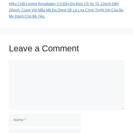
Hiệu Chất Lượng Royalbaby, Có Đầy Đủ Kích Cỡ Xe Từ 12inch Đến
20inch, Cùng Với Mẫu Mã Đa Dạng Sẽ Là Lựa Chọn Tuyệt Vời Của Ba
Mẹ Dành Cho Bé Yêu.
Leave a Comment
Comment
Name
Email