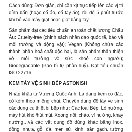
Cách dùng: Đơn giản, chỉ cần xịt trực tiếp lên các vị trí
dính bẩn (hoặc cổ áo, cổ tay áo), rồi để 5 phút trước
khi bỏ vào máy giặt hoặc giặt bằng tay
Sản phẩm đạt các tiêu chuẩn an toàn chất lượng Châu
Âu: Cruelty-free (chính sách nhân đạo quốc tế, bảo vệ
môi trường và động vật); Vegan (Không chứa các
thành phần hoá chất độc hại, là sản phẩm thân thiện
với môi trường và sức khoẻ con người);
Biodegradable (Bao bì tự phân huỷ). Đạt tiêu chuẩn
ISO 22716.
KEM TẨY VỆ SINH BẾP ASTONISH
Nhập khẩu từ Vương Quốc Anh. Là dạng kem cô đặc,
có kèm theo miếng chùi. Chuyên dùng để tẩy vệ sinh
các dụng cụ thiết bị bếp như: Các loại Bếp, Lò nướng,
máy hút khói/hút mùi, Xoong nồi, chảo, vỉ nướng, khay
nướng…và các vật dụng đồ dùng khác bằng Inox,
đồng, nhựa, gỗ, đá, men sứ, kính, sàn gạch, tường