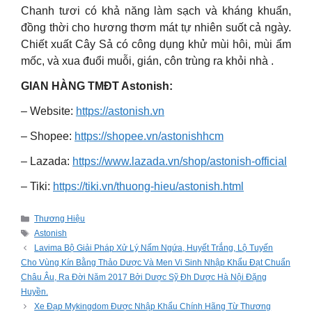
Chanh tươi có khả năng làm sạch và kháng khuẩn,
đồng thời cho hương thơm mát tự nhiên suốt cả ngày.
Chiết xuất Cây Sả có công dụng khử mùi hôi, mùi ẩm
mốc, và xua đuổi muỗi, gián, côn trùng ra khỏi nhà .
GIAN HÀNG TMĐT Astonish:
– Website:
https://astonish.vn
– Shopee:
https://shopee.vn/astonishhcm
– Lazada:
https://www.lazada.vn/shop/astonish-official
– Tiki:
https://tiki.vn/thuong-hieu/astonish.html
Categories
Thương Hiệu
Tags
Astonish
Lavima Bộ Giải Pháp Xử Lý Nấm Ngứa, Huyết Trắng, Lộ Tuyến
Cho Vùng Kín Bằng Thảo Dược Và Men Vi Sinh Nhập Khẩu Đạt Chuẩn
Châu Âu, Ra Đời Năm 2017 Bởi Dược Sỹ Đh Dược Hà Nội Đặng
Huyền.
Xe Đạp Mykingdom Được Nhập Khẩu Chính Hãng Từ Thương