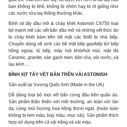
bạn không bị khô, không bị nhờn hay bị rít giống như
các nước rửa tay thông thường khác.
Bình xịt tẩy dầu mỡ & cháy khét Astonish C6750 loại
bỏ mạnh mẽ các vết bẩn dầu mỡ và những vết thức ăn
bị cháy khét bám trên bề mặt các thiết bị nhà bếp.
Chuyên dùng vệ sinh các bề mặt bếp gas/bếp từ/ bếp
hồng ngoại, tủ bếp, máy hút khói/hút mùi, mặt đá
Ceramic, granite, sàn gạch men, bồn rửa, vòi nước, và
lau kính …
BÌNH XỊT TẨY VẾT BẨN TRÊN VẢI ASTONISH
Sản xuất tại Vương Quốc Anh (Made in the UK)
Dễ dàng loại bỏ mọi vết bẩn cứng đầu trên quần áo.
Sản phẩm thân thiện với môi trường, an toàn với làn
da, cùng mùi hương hoa hồng thơm ngát. (hoàn toàn
không bị lem màu, bay màu, mục vải). Sản phẩm thích
hợp sử dụng trên cả vải trắng và vải màu.