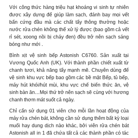
Với công thức hàng triệu hạt khoáng vi sinh tự nhiên
được xây dựng để giúp làm sạch, đánh bay mọi vết
bẩn cứng đầu mà các chất tẩy thông thường hoặc
nước rửa chén không thể xử lý được (bao gồm cả vết
rỉ sét, xoong nồi bị cháy đen) đều trở nên sạch sáng
bóng như mới .
Bình xịt vệ sinh bếp Astonish C6760. Sản xuất tại
Vương Quốc Anh (UK). Với thành phần chiết xuất từ
chanh tươi, khả năng tẩy mạnh mẽ. Chuyên dùng để
vệ sinh khu vực bếp bao gồm các bề mặt Bếp, tủ bếp,
máy hút khói/hút mùi, khu vực chế biến thức ăn, vệ
sinh bàn ăn…Mọi thứ trở nên sạch sẽ cùng với hương
chanh thơm mát suốt cả ngày.
Chỉ cẩn sử dụng 01 viên cho mỗi lần hoạt động của
máy rửa chén bát, không cần sử dụng thêm bất kỳ loại
muối hay dung dịch nào khác, bởi viên rửa chén bát
Astonish all in 1 đã chứa tất cả các thành phần có tác