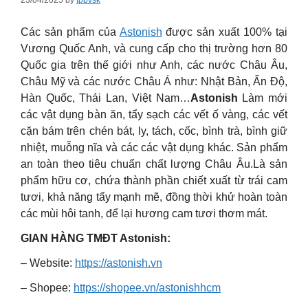
23/04/2025
by
tpbvsk
Các sản phẩm của
Astonish
được sản xuất 100% tại
Vương Quốc Anh, và cung cấp cho thị trường hơn 80
Quốc gia trên thế giới như Anh, các nước Châu Âu,
Châu Mỹ và các nước Châu Á như: Nhật Bản, Ấn Độ,
Hàn Quốc, Thái Lan, Việt Nam…
Astonish
Làm mới
các vật dụng bàn ăn, tẩy sạch các vết ố vàng, các vết
cặn bám trên chén bát, ly, tách, cốc, bình trà, bình giữ
nhiệt, muỗng nĩa và các các vật dụng khác. Sản phẩm
an toàn theo tiêu chuẩn chất lượng Châu Âu.Là sản
phẩm hữu cơ, chứa thành phần chiết xuất từ trái cam
tươi, khả năng tẩy mạnh mẽ, đồng thời khử hoàn toàn
các mùi hôi tanh, để lại hương cam tươi thơm mát.
GIAN HÀNG TMĐT Astonish:
– Website:
https://astonish.vn
– Shopee:
https://shopee.vn/astonishhcm