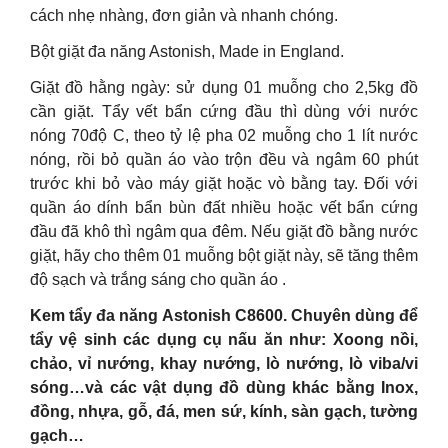
cách nhẹ nhàng, đơn giản và nhanh chóng.
Bột giặt đa năng Astonish, Made in England.
Giặt đồ hằng ngày: sử dụng 01 muỗng cho 2,5kg đồ
cần giặt. Tẩy vết bẩn cứng đầu thì dùng với nước
nóng 70độ C, theo tỷ lệ pha 02 muỗng cho 1 lít nước
nóng, rồi bỏ quần áo vào trộn đều và ngâm 60 phút
trước khi bỏ vào máy giặt hoặc vò bằng tay. Đối với
quần áo dính bẩn bùn đất nhiều hoặc vết bẩn cứng
đầu đã khô thì ngâm qua đêm. Nếu giặt đồ bằng nước
giặt, hãy cho thêm 01 muỗng bột giặt này, sẽ tăng thêm
độ sạch và trắng sáng cho quần áo .
Kem tẩy đa năng Astonish C8600. Chuyên dùng để
tẩy vệ sinh các dụng cụ nấu ăn như: Xoong nồi,
chảo, vỉ nướng, khay nướng, lò nướng, lò viba/vi
sóng…và các vật dụng đồ dùng khác bằng Inox,
đồng, nhựa, gỗ, đá, men sứ, kính, sàn gạch, tường
gạch…