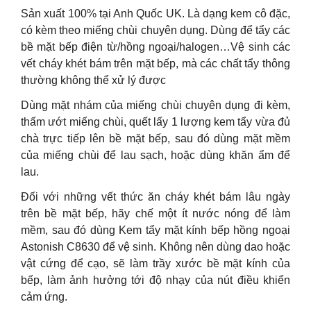
Sản xuất 100% tại Anh Quốc UK. Là dạng kem cô đặc,
có kèm theo miếng chùi chuyên dụng. Dùng để tẩy các
bề mặt bếp điện từ/hồng ngoại/halogen…Vệ sinh các
vết cháy khét bám trên mặt bếp, mà các chất tẩy thông
thường không thể xử lý được
Dùng mặt nhám của miếng chùi chuyên dụng đi kèm,
thấm ướt miếng chùi, quết lấy 1 lượng kem tẩy vừa đủ
chà trực tiếp lên bề mặt bếp, sau đó dùng mặt mềm
của miếng chùi để lau sạch, hoặc dùng khăn ẩm để
lau.
Đối với những vết thức ăn cháy khét bám lâu ngày
trên bề mặt bếp, hãy chế một ít nước nóng để làm
mềm, sau đó dùng Kem tẩy mặt kính bếp hồng ngoại
Astonish C8630 để vệ sinh. Không nên dùng dao hoặc
vật cứng để cạo, sẽ làm trầy xước bề mặt kính của
bếp, làm ảnh hưởng tới độ nhạy của nút điều khiển
cảm ứng.