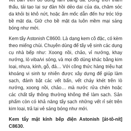
thấu, tái tạo lại sự đàn hồi dẻo dai của da, chăm sóc
da khỏi bị khô nứt, hoặc ẩm mốc dẫn đến hư tróc lớp
bề mặt da. Giữ cho bề mặt da luôn mềm mại sáng
bóng như mới.
Kem tẩy Astonish C8600. Là dạng kem cô đặc, có kèm
theo miếng chùi. Chuyên dùng để tẩy vệ sinh các dụng
cụ nhà bếp như: Xoong nồi, chảo, vỉ nướng, khay
nướng, lò viba/vi sóng, và mọi đồ dùng khác bằng kim
loại, nhựa, kính, gỗ, đá… Với công thức hàng triệu hạt
khoáng vi sinh tự nhiên được xây dựng để giúp làm
sạch, đánh bật các vết bẩn, vết cháy khét trên lò
nướng, xoong nồi, chảo… mà nước rửa chén hoặc
các chất tẩy thông thường không thể làm sạch. Sản
phẩm còn có khả năng tẩy sạch những vết rỉ sét trên
kim loại, trả lại vẻ sáng bóng như mới.
Kem tẩy mặt kính bếp điện Astonish [át-tô-nít]
C8630.