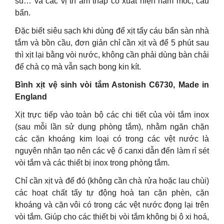
su… và các vị trí ẩm thấp có xuất hiện nấm mốc, cáu
bẩn.
Đặc biết siêu sạch khi dùng để xịt tẩy cáu bẩn sàn nhà
tắm và bồn cầu, đơn giản chỉ cần xịt và để 5 phút sau
thì xịt lại bằng vòi nước, không cần phải dùng bàn chải
để chà cọ mà vẫn sạch bong kin kít.
Bình xịt vệ sinh vòi tắm Astonish C6730, Made in
England
Xịt trực tiếp vào toàn bộ các chi tiết của vòi tắm inox
(sau mỗi lần sử dụng phòng tắm), nhằm ngăn chặn
các cặn khoáng kim loại có trong các vệt nước là
nguyên nhân tạo nên các vệ ố canxi dẫn đến làm rỉ sét
vòi tắm và các thiết bị inox trong phòng tắm.
Chỉ cần xịt và để đó (không cần chà rửa hoặc lau chùi)
các hoạt chất tẩy tự động hoà tan cặn phèn, cặn
khoáng và cặn vôi có trong các vệt nước đọng lại trên
vòi tắm. Giúp cho các thiết bị vòi tắm không bị ô xi hoá,