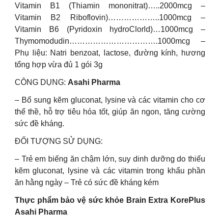
Vitamin B1 (Thiamin mononitrat)…..2000mcg –
Vitamin B2 Riboflovin)………………..1000mcg –
Vitamin B6 (Pyridoxin hydroClorld)…1000mcg –
Thymomodudin…………………………….1000mcg –
Phụ liệu: Natri benzoat, lactose, đường kính, hương
tổng hợp vừa đủ 1 gói 3g
CÔNG DỤNG:
Asahi Pharma
– Bổ sung kẽm gluconat, lysine và các vitamin cho cơ
thể thề, hỗ trợ tiêu hóa tốt, giúp ăn ngon, tăng cường
sức đề kháng.
ĐỐI TƯỢNG SỬ DỤNG:
– Trẻ em biếng ăn chậm lớn, suy dinh dưỡng do thiếu
kẽm gluconat, lysine và các vitamin trong khẩu phần
ăn hằng ngày – Trẻ có sức đề kháng kém
Thực phẩm bảo vệ sức khỏe Brain Extra KorePlus
Asahi Pharma