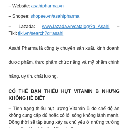
– Website:
asahipharma.vn
– Shopee:
shopee.vn/asahipharma
– Lazada:
www.lazada.vn/catalog/?q=Asahi
–
Tiki:
tiki.vn/search?q=asahi
Asahi Pharma là công ty chuyên sản xuất, kinh doanh
dược phẩm, thực phẩm chức năng và mỹ phẩm chính
hãng, uy tín, chất lượng.
CÓ THỂ BẠN THIẾU HỤT VITAMIN B NHƯNG
KHÔNG HỀ BIẾT
– Tình trạng thiếu hụt lượng Vitamin B do chế độ ăn
không cung cấp đủ hoặc có lối sống không lành mạnh.
Đồng thời sẽ tập trung xảy ra chủ yếu ở những trường