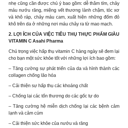
nhẹ cũng cần được chú ý bao gồm: dễ thâm tím, chảy
máu nướu răng, miệng vết thương lành chậm, tóc xơ
và khô ráp, chảy máu cam, xuất hiện những đốm đỏ
khô trên da ở những nơi máu chảy ra từ mao mạch.
2. LỢI ÍCH CỦA VIỆC TIÊU THỤ THỰC PHẨM GIÀU
VITAMIN C Asahi Pharma
Chú trọng việc hấp thụ vitamin C hàng ngày sẽ đem lại
cho bạn một sức khỏe tốt với những lợi ích bao gồm:
– Tăng cường sự phát triển của da và hình thành các
collagen chống lão hóa
– Cải thiện sự hấp thụ các khoáng chất
– Chống lại các tổn thương do các gốc tự do
– Tăng cường hệ miễn dịch chống lại các bệnh cảm
lạnh và cảm cúm
– Cải thiện sức khỏe của nướu và răng