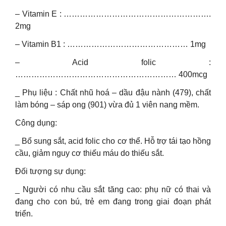
– Vitamin E : ……………………………………………….
2mg
– Vitamin B1 : ……………………………………… 1mg
– Acid folic :
…………………………………………………… 400mcg
_ Phụ liệu : Chất nhũ hoá – dầu đậu nành (479), chất
làm bóng – sáp ong (901) vừa đủ 1 viên nang mềm.
Công dụng:
_ Bổ sung sắt, acid folic cho cơ thể. Hỗ trợ tái tạo hồng
cầu, giảm nguy cơ thiếu máu do thiếu sắt.
Đối tượng sự dụng:
_ Người có nhu cầu sắt tăng cao: phụ nữ có thai và
đang cho con bú, trẻ em đang trong giai đoạn phát
triển.