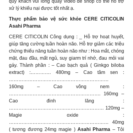
quý khách vui lòng quay video để shop có thể hỗ trợ
xử lý khiếu nại được tốt nhất ạ.
Thực phẩm bảo vệ sức khỏe CERE CITICOLIN
Asahi Pharma
CERE CITICOLIN Công dụng : _ Hỗ trợ hoạt huyết,
giúp tăng cường tuần hoàn não. Hỗ trợ giảm các triệu
chứng thiểu năng tuần hoàn não như : Hoa mắt, chóng
mặt, đau đầu, mất ngủ, suy giarm trí nhớ, đau mỏi vai
gáy. Thành phần : – Cao bạch quả ( Ginkgo biloba
extract) :…………. 480mg – Cao tâm sen :
………………………………………………………
160mg – Cao vông nem :
…………………………………………………. 160mg –
Cao đinh lăng :
…………………………………………………… 120mg –
Magie oxide :
……………………………………………………… 40mg
( tương đương 24mg magie )
Asahi Pharma
– Tỏi