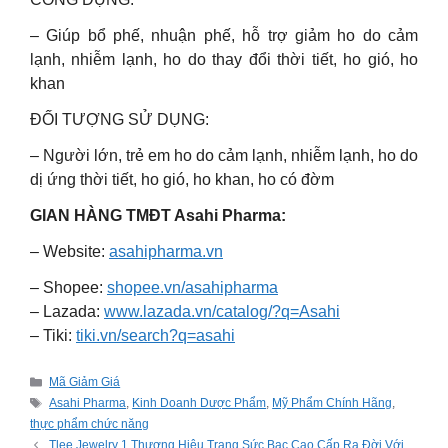
– Giúp bổ phế, nhuận phế, hỗ trợ giảm ho do cảm
lạnh, nhiễm lạnh, ho do thay đổi thời tiết, ho gió, ho
khan
ĐỐI TƯỢNG SỬ DỤNG:
– Người lớn, trẻ em ho do cảm lạnh, nhiễm lạnh, ho do
dị ứng thời tiết, ho gió, ho khan, ho có đờm
GIAN HÀNG TMĐT Asahi Pharma:
– Website:
asahipharma.vn
– Shopee:
shopee.vn/asahipharma
– Lazada:
www.lazada.vn/catalog/?q=Asahi
– Tiki:
tiki.vn/search?q=asahi
Categories
Mã Giảm Giá
Tags
Asahi Pharma
,
Kinh Doanh Dược Phẩm
,
Mỹ Phẩm Chính Hãng
,
thực phẩm chức năng
Tlee Jewelry 1 Thương Hiệu Trang Sức Bạc Cao Cấp Ra Đời Với