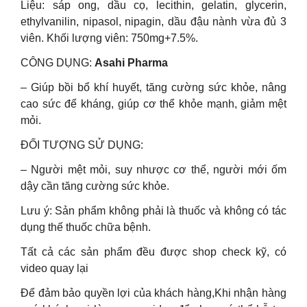
Liệu: sáp ong, dầu cọ, lecithin, gelatin, glycerin,
ethylvanilin, nipasol, nipagin, dầu đậu nành vừa đủ 3
viên. Khối lượng viên: 750mg+7.5%.
CÔNG DỤNG:
Asahi Pharma
– Giúp bồi bổ khí huyết, tăng cường sức khỏe, nâng
cao sức để kháng, giúp cơ thể khỏe mạnh, giảm mệt
mỏi.
ĐỐI TƯỢNG SỬ DỤNG:
– Người mệt mỏi, suy nhược cơ thể, người mới ốm
dậy cần tăng cường sức khỏe.
Lưu ý: Sản phẩm không phải là thuốc và không có tác
dụng thế thuốc chữa bệnh.
Tất cả các sản phẩm đều được shop check kỹ, có
video quay lại
Để đảm bảo quyền lợi của khách hàng,Khi nhận hàng