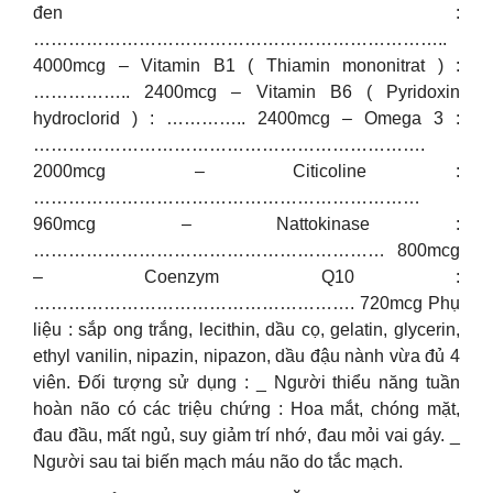
đen :
……………………………………………………………..
4000mcg – Vitamin B1 ( Thiamin mononitrat ) :
…………….. 2400mcg – Vitamin B6 ( Pyridoxin
hydroclorid ) : ………….. 2400mcg – Omega 3 :
………………………………………………………….
2000mcg – Citicoline :
…………………………………………………………
960mcg – Nattokinase :
…………………………………………………… 800mcg
– Coenzym Q10 :
………………………………………………. 720mcg Phụ
liệu : sắp ong trắng, lecithin, dầu cọ, gelatin, glycerin,
ethyl vanilin, nipazin, nipazon, dầu đậu nành vừa đủ 4
viên. Đối tượng sử dụng : _ Người thiểu năng tuần
hoàn não có các triệu chứng : Hoa mắt, chóng mặt,
đau đầu, mất ngủ, suy giảm trí nhớ, đau mỏi vai gáy. _
Người sau tai biến mạch máu não do tắc mạch.