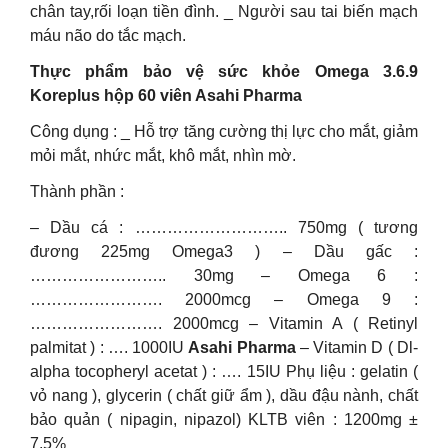
chân tay,rối loạn tiền đình. _ Người sau tai biến mạch
máu não do tắc mạch.
Thực phẩm bảo vệ sức khỏe Omega 3.6.9
Koreplus hộp 60 viên Asahi Pharma
Công dụng : _ Hỗ trợ tăng cường thị lực cho mắt, giảm
mỏi mắt, nhức mắt, khô mắt, nhìn mờ.
Thành phần :
– Dầu cá : ……………………….. 750mg ( tương
đương 225mg Omega3 ) – Dầu gấc :
…………………….. 30mg – Omega 6 :
……………………. 2000mcg – Omega 9 :
……………………. 2000mcg – Vitamin A ( Retinyl
palmitat ) : …. 1000IU
Asahi Pharma
– Vitamin D ( Dl-
alpha tocopheryl acetat ) : …. 15IU Phụ liệu : gelatin (
vỏ nang ), glycerin ( chất giữ ẩm ), dầu đậu nành, chất
bảo quản ( nipagin, nipazol) KLTB viên : 1200mg ±
7,5%