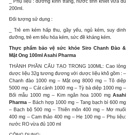
_ Phụ liệu : đường kính trăng, nước tinh khiết vừa đủ
200ml.
Đối tượng sử dụng :
_ Trẻ em kém hấp thu, gầy yếu, ngủ kém, suy dinh
dưỡng, trẻ em tiêu hóa kém, sức đề kháng kém.
Thực phẩm bảo vệ sức khỏe Siro Chanh Đào &
Mật Ong 100ml Asahi Pharma
THÀNH PHẦN CẤU TẠO TRONG 100ML: Cao lỏng
dược liệu 32g tương đương với dược liệu khô gồm : –
Chanh đào 1000 mg – Mật ong 8000 mg – Tô diệp
5000 mg – Cát cánh 1000 mg – Tỳ bà diệp 1000 mg –
Bối mẫu 1000 mg – Kim ngân hoa 1000 mg
Asahi
Pharma
– Bách hợp 1000 mg – Tang bạch bì 600 mg
– Bạch bộ 500 mg – Thiên môn 400 mg – Mơ muối
400 mg – Cam thảo 400 mg – Hẹ 100 mg – Phụ liệu:
nước RO vừa đủ 100 ml
CÔNG DỤNG: