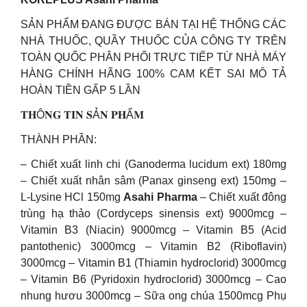
SẢN PHẨM ĐANG ĐƯỢC BÁN TẠI HỆ THỐNG CÁC
NHÀ THUỐC, QUẦY THUỐC CỦA CÔNG TY TRÊN
TOÀN QUỐC PHÂN PHỐI TRỰC TIẾP TỪ NHÀ MÁY
HÀNG CHÍNH HÃNG 100% CAM KẾT SAI MÔ TẢ
HOÀN TIỀN GẤP 5 LẦN
𝐓𝐇Ô𝐍𝐆 𝐓𝐈𝐍 𝐒Ả𝐍 𝐏𝐇Ẩ𝐌
THÀNH PHẦN:
– Chiết xuất linh chi (Ganoderma lucidum ext) 180mg
– Chiết xuất nhân sâm (Panax ginseng ext) 150mg –
L-Lysine HCl 150mg
Asahi Pharma
– Chiết xuất đông
trùng hạ thảo (Cordyceps sinensis ext) 9000mcg –
Vitamin B3 (Niacin) 9000mcg – Vitamin B5 (Acid
pantothenic) 3000mcg – Vitamin B2 (Riboflavin)
3000mcg – Vitamin B1 (Thiamin hydroclorid) 3000mcg
– Vitamin B6 (Pyridoxin hydroclorid) 3000mcg – Cao
nhung hươu 3000mcg – Sữa ong chúa 1500mcg Phụ