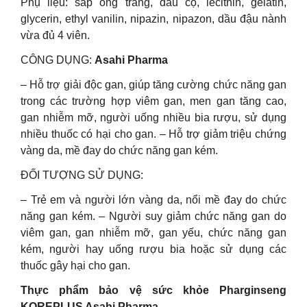
Phụ liệu: sáp ong trắng, dầu cọ, lecithin, gelatin,
glycerin, ethyl vanilin, nipazin, nipazon, dầu đậu nành
vừa đủ 4 viên.
CÔNG DỤNG:
Asahi Pharma
– Hỗ trợ giải độc gan, giúp tăng cường chức năng gan
trong các trường hợp viêm gan, men gan tăng cao,
gan nhiễm mỡ, người uống nhiều bia rượu, sử dụng
nhiều thuốc có hại cho gan. – Hỗ trợ giảm triệu chứng
vàng da, mề đay do chức năng gan kém.
ĐỐI TƯỢNG SỬ DỤNG:
– Trẻ em và người lớn vàng da, nổi mề đay do chức
năng gan kém. – Người suy giảm chức năng gan do
viêm gan, gan nhiễm mỡ, gan yếu, chức năng gan
kém, người hay uống rượu bia hoặc sử dụng các
thuốc gây hại cho gan.
Thực phẩm bảo vệ sức khỏe Pharginseng
KOREPLUS Asahi Pharma