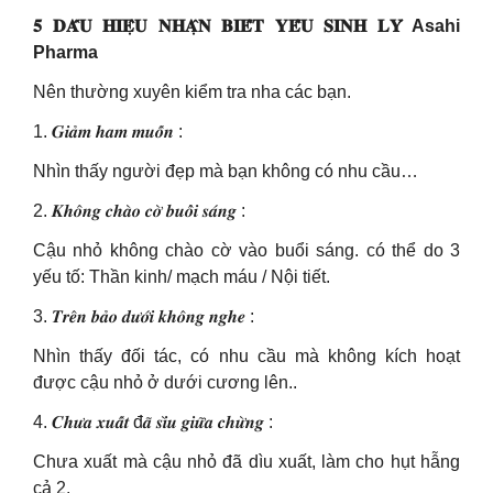
𝟓 𝐃𝐀̂́𝐔 𝐇𝐈𝐄̣̂𝐔 𝐍𝐇𝐀̣̂𝐍 𝐁𝐈𝐄̂́𝐓 𝐘𝐄̂́𝐔 𝐒𝐈𝐍𝐇 𝐋𝐘́ Asahi
Pharma
Nên thường xuyên kiểm tra nha các bạn.
1. 𝑮𝒊𝒂̉𝒎 𝒉𝒂𝒎 𝒎𝒖𝒐̂́𝒏 :
Nhìn thấy người đẹp mà bạn không có nhu cầu…
2. 𝑲𝒉𝒐̂𝒏𝒈 𝒄𝒉𝒂̀𝒐 𝒄𝒐̛̀ 𝒃𝒖𝒐̂̉𝒊 𝒔𝒂́𝒏𝒈 :
Cậu nhỏ không chào cờ vào buổi sáng. có thể do 3
yếu tố: Thần kinh/ mạch máu / Nội tiết.
3. 𝑻𝒓𝒆̂𝒏 𝒃𝒂̉𝒐 𝒅𝒖̛𝒐̛́𝒊 𝒌𝒉𝒐̂𝒏𝒈 𝒏𝒈𝒉𝒆 :
Nhìn thấy đối tác, có nhu cầu mà không kích hoạt
được cậu nhỏ ở dưới cương lên..
4. 𝑪𝒉𝒖̛𝒂 𝒙𝒖𝒂̂́𝒕 đ𝒂̃ 𝒔𝒊̀𝒖 𝒈𝒊𝒖̛̃𝒂 𝒄𝒉𝒖̛̀𝒏𝒈 :
Chưa xuất mà cậu nhỏ đã dìu xuất, làm cho hụt hẫng
cả 2.