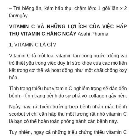
– Trẻ biếng ăn, kém hấp thụ, chậm lớn: 1 gói/ lần x 2
lần/ngày.
VITAMIN C VÀ NHỮNG LỢI ÍCH CỦA VIỆC HẤP
THỤ VITAMIN C HẰNG NGÀY
Asahi Pharma
1. VITAMIN C LÀ GÌ ?
Vitamin C là một loại vitamin tan trong nước, đóng vai
trò thiết yếu trong việc duy trì sức khỏe của các mô liên
kết trong cơ thể và hoạt động như một chất chống oxy
hóa.
Tình trạng thiếu hụt vitamin C nghiêm trọng sẽ dẫn đến
bệnh – tình trạng bệnh do sự phá vỡ collagen gây nên.
Ngày nay, rất hiếm trường hợp bệnh nhân mắc bệnh
scorbut vì chỉ cần hấp thu một lượng rất nhỏ vitamin C
là bạn có thể hoàn toàn phòng tránh căn bệnh này.
Tuy nhiên, ngay cả những triệu chứng thiếu vitamin C