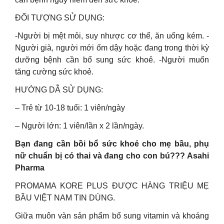
ĐỐI TƯỢNG SỬ DỤNG:
-Người bị mệt mỏi, suy nhược cơ thể, ăn uống kém. -
Người già, người mới ốm dậy hoặc đang trong thời kỳ
dưỡng bệnh cần bổ sung sức khoẻ. -Người muốn
tăng cường sức khoẻ.
HƯỚNG DẪ SỬ DỤNG:
– Trẻ từ 10-18 tuổi: 1 viên/ngày
– Người lớn: 1 viên/lần x 2 lần/ngày.
Bạn đang cần bồi bổ sức khoẻ cho mẹ bầu, phụ
nữ chuẩn bị có thai và đang cho con bú??? Asahi
Pharma
PROMAMA KORE PLUS ĐƯỢC HÀNG TRIỆU MẸ
BẦU VIỆT NAM TIN DÙNG.
Giữa muôn vàn sản phẩm bổ sung vitamin và khoáng