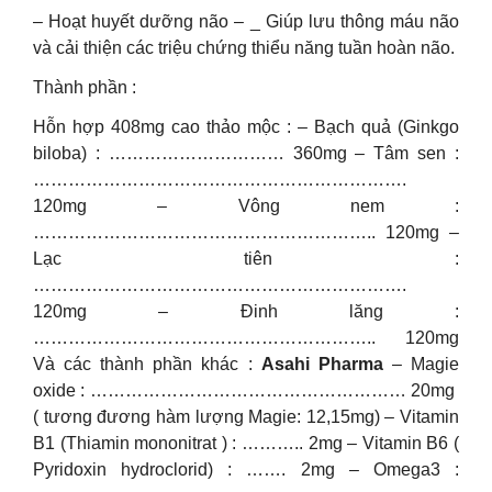
– Hoạt huyết dưỡng não – _ Giúp lưu thông máu não
và cải thiện các triệu chứng thiểu năng tuần hoàn não.
Thành phần :
Hỗn hợp 408mg cao thảo mộc : – Bạch quả (Ginkgo
biloba) : ………………………… 360mg – Tâm sen :
……………………………………………………….
120mg – Vông nem :
………………………………………………….. 120mg –
Lạc tiên :
……………………………………………………….
120mg – Đinh lăng :
………………………………………………….. 120mg
Và các thành phần khác :
Asahi Pharma
– Magie
oxide : ……………………………………………… 20mg
( tương đương hàm lượng Magie: 12,15mg) – Vitamin
B1 (Thiamin mononitrat ) : ……….. 2mg – Vitamin B6 (
Pyridoxin hydroclorid) : ……. 2mg – Omega3 :