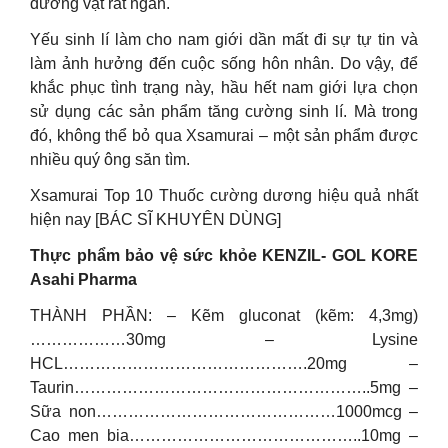
dương vật rất ngắn.
Yếu sinh lí làm cho nam giới dần mất đi sự tự tin và
làm ảnh hưởng đến cuộc sống hôn nhân. Do vậy, để
khắc phục tình trạng này, hầu hết nam giới lựa chọn
sử dụng các sản phẩm tăng cường sinh lí. Mà trong
đó, không thể bỏ qua Xsamurai – một sản phẩm được
nhiều quý ông săn tìm.
Xsamurai Top 10 Thuốc cường dương hiệu quả nhất
hiện nay [BÁC SĨ KHUYÊN DÙNG]
Thực phẩm bảo vệ sức khỏe KENZIL- GOL KORE
Asahi Pharma
THÀNH PHẦN: – Kẽm gluconat (kẽm: 4,3mg)
………………30mg – Lysine
HCL……………………………………….20mg –
Taurin………………………………………………..5mg –
Sữa non………………………………………1000mcg –
Cao men bia……………………………………..10mg –