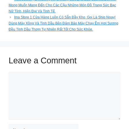
Mong Muốn Mang Đến Cho Các Cậu Những Món Đồ Trang Sức Bạc
Nữ Tính, Hiện Đại Và Tinh Tế.
Ima Store 1 Cửa Hàng Luôn Có Sẵn Đầy Kho, Gọi Là Ship Ngay!
Dùng Máy Xông Và Tinh Dầu Bên Đảm Bảo Máy Chạy Êm Hơi Sương
Đều Tinh Dầu Thơm Tự Nhiên Rất Tốt Cho Sức Khỏe.
Leave a Comment
Comment
Name