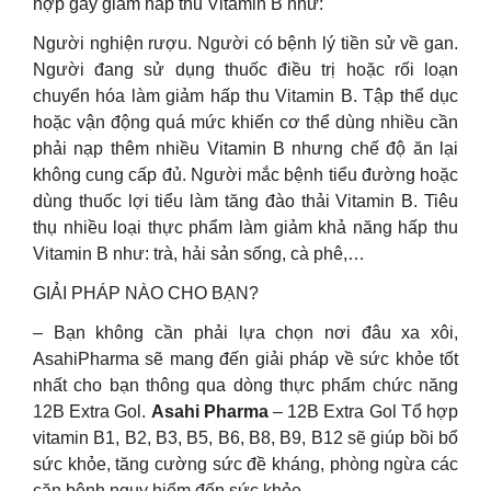
hợp gây giảm hấp thu Vitamin B như:
Người nghiện rượu. Người có bệnh lý tiền sử về gan.
Người đang sử dụng thuốc điều trị hoặc rối loạn
chuyển hóa làm giảm hấp thu Vitamin B. Tập thể dục
hoặc vận động quá mức khiến cơ thể dùng nhiều cần
phải nạp thêm nhiều Vitamin B nhưng chế độ ăn lại
không cung cấp đủ. Người mắc bệnh tiểu đường hoặc
dùng thuốc lợi tiểu làm tăng đào thải Vitamin B. Tiêu
thụ nhiều loại thực phẩm làm giảm khả năng hấp thu
Vitamin B như: trà, hải sản sống, cà phê,…
GIẢI PHÁP NÀO CHO BẠN?
– Bạn không cần phải lựa chọn nơi đâu xa xôi,
AsahiPharma sẽ mang đến giải pháp về sức khỏe tốt
nhất cho bạn thông qua dòng thực phẩm chức năng
12B Extra Gol.
Asahi Pharma
– 12B Extra Gol Tổ hợp
vitamin B1, B2, B3, B5, B6, B8, B9, B12 sẽ giúp bồi bổ
sức khỏe, tăng cường sức đề kháng, phòng ngừa các
căn bệnh nguy hiểm đến sức khỏe.