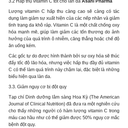
3.2 Hấp thụ vitamin C tốt cho làn da
Asahi Pharma
Lượng vitamin C hấp thu càng cao sẽ càng có tác
dụng làm giảm sự xuất hiện của các nếp nhăn và giảm
tình trạng da khô ráp. Vitamin C là một chất chống oxy
hóa mạnh mẽ, giúp làm giảm các tổn thương do ảnh
hưởng của quá trình ô nhiễm, căng thẳng hoặc chế độ
ăn uống kém.
Các gốc tự do được hình thành bởi sự oxy hóa sẽ thúc
đẩy tốc độ lão hóa, nhưng việc hấp thụ đầy đủ vitamin
C có thể làm quá trình này chậm lại, đặc biệt là những
biểu hiện qua làn da.
3.3. Giảm nguy cơ bị đột quỵ
Tạp chí Dinh dưỡng lâm sàng Hoa Kỳ (The American
Journal of Clinical Nutrition) đã đưa ra một nghiên cứu
cho thấy những người có hàm lượng vitamin C trong
máu cao hầu như có thể giảm được 50% nguy cơ mắc
bệnh đột qụy.