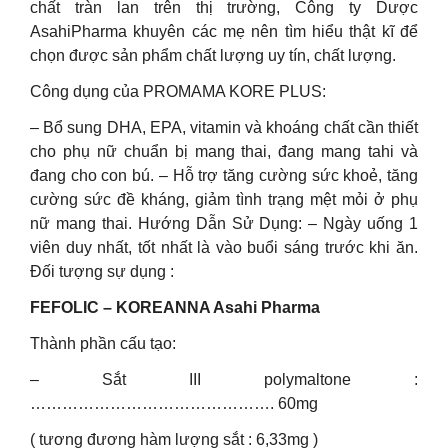
chất tràn lan trên thị trường, Công ty Dược
AsahiPharma khuyên các mẹ nên tìm hiểu thật kĩ để
chọn được sản phẩm chất lượng uy tín, chất lượng.
Công dụng của PROMAMA KORE PLUS:
– Bổ sung DHA, EPA, vitamin và khoáng chất cần thiết
cho phụ nữ chuẩn bị mang thai, đang mang tahi và
đang cho con bú. – Hỗ trợ tăng cường sức khoẻ, tăng
cường sức đề kháng, giảm tình trạng mệt mỏi ở phụ
nữ mang thai. Hướng Dẫn Sử Dụng: – Ngày uống 1
viên duy nhất, tốt nhất là vào buổi sáng trước khi ăn.
Đối tượng sự dụng :
FEFOLIC – KOREANNA Asahi Pharma
Thành phần cấu tạo:
– Sắt III polymaltone :
………………………………………. 60mg
( tương đương hàm lượng sắt : 6,33mg )