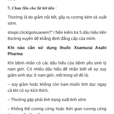
5. 𝑪𝒉𝒖̛𝒂 đ𝒆̂́𝒏 𝒄𝒉𝒐̛̣ đ𝒂̃ 𝒉𝒆̂́𝒕 𝒕𝒊𝒆̂̀𝒏 :
Thường là do giảm nội tiết, gây ra cương kém và xuất
sớm.
shopii.click/go/vuanem?” / Nên kiểm tra 5 dấu hiệu trên
thường xuyên để khẳng định đẳng cấp của mình.
Khi nào cần sử dụng thuốc Xsamurai Asahi
Pharma
Khi bệnh nhân có các dấu hiệu của bệnh yếu sinh lý
nam giới. Có nhiều dấu hiệu để nhận biết về sự suy
giảm sinh dục ở nam giới, một trong số đó là:
– suy giảm hoặc không còn ham muốn tình dục ngay
cả khi có sự kích thích.
– Thường gặp phải tình trạng xuất tinh sớm
– Không thể cương cứng hoặc thời gian cương cứng