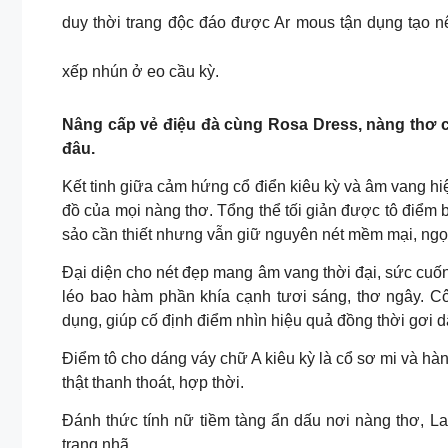
duy thời trang độc đáo được Ar mous tận dụng tạo n
xếp nhún ở eo cầu kỳ.
Nâng cấp vẻ điệu đà cùng Rosa Dress, nàng thơ củ
đâu.
Kết tinh giữa cảm hứng cổ điển kiêu kỳ và âm vang hi
đồ của mọi nàng thơ. Tổng thể tối giản được tô điểm bằ
sảo cần thiết nhưng vẫn giữ nguyên nét mềm mại, ngọ
Đại diện cho nét đẹp mang âm vang thời đại, sức cuố
léo bao hàm phần khía cạnh tươi sáng, thơ ngây. C
dụng, giúp cố định điểm nhìn hiệu quả đồng thời gơi 
Điểm tô cho dáng váy chữ A kiêu kỳ là cổ sơ mi và hàn
thật thanh thoát, hợp thời.
Đánh thức tính nữ tiềm tàng ẩn dấu nơi nàng thơ, 
trang nhã.