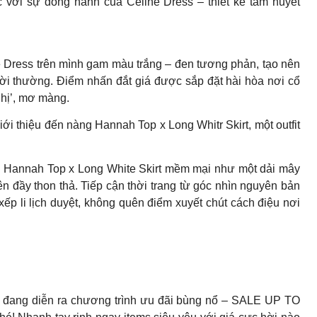
 với sự đồng hành của Celine Dress – thiết kế tâm huyết
e Dress trên mình gam màu trắng – đen tương phản, tạo nên
 đời thường. Điểm nhấn đắt giá được sắp đặt hài hòa nơi cổ
nhị’, mơ màng.
ới thiệu đến nàng Hannah Top x Long Whitr Skirt, một outfit
, Hannah Top x Long White Skirt mềm mại như một dải mây
 đầy thon thả. Tiếp cận thời trang từ góc nhìn nguyên bản
xếp li lịch duyệt, không quên điểm xuyết chút cách điệu nơi
 đang diễn ra chương trình ưu đãi bùng nổ – SALE UP TO