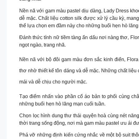
Nền nã với gam màu pastel dịu dàng, Lady Dress khoe
dễ mặc. Chất liệu cotton silk được xử lý cầu kỳ, man
thể lựa chọn em đầm này cho những buổi hẹn hò lãng
Đánh thức tính nữ tiềm tàng ẩn dấu nơi nàng thơ, Fl
ngọt ngào, trang nhã.
Nền nã với bộ đôi gam màu đơn sắc kinh điển, Flora 
thơ nhờ thiết kế tôn dáng và dễ mặc. Những chất liệu
mái và dễ chịu cho người mặc.
Tạo điểm nhấn vào phần cổ áo bản to phối cùng chân 
những buổi hẹn hò lãng mạn cuối tuần.
Chọn lọc hình dung thư thái quyện hoà cùng nét năng
thời trang sống động, nơi mà gam màu pastel ưu ái đư
Phá vỡ những định kiến cứng nhắc về một bộ suit thô