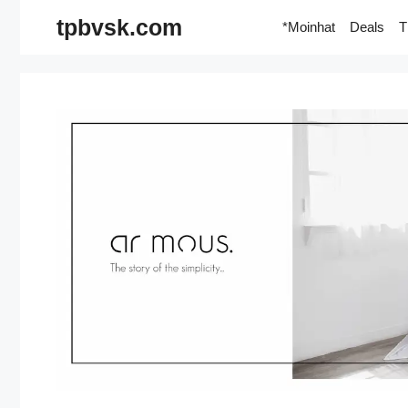
Skip
tpbvsk.com
*Moinhat
Deals
T
to
content