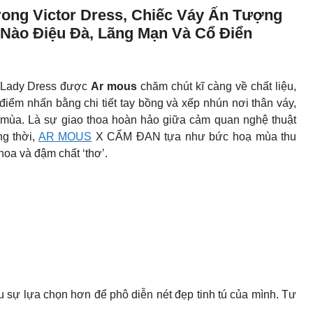
ong Victor Dress, Chiếc Váy Ấn Tượng
Nào Điệu Đà, Lãng Mạn Và Cổ Điển
h, Lady Dress được
Ar mous
chăm chút kĩ càng về chất liệu,
điểm nhấn bằng chi tiết tay bồng và xếp nhún nơi thân váy,
 mùa. Là sự giao thoa hoàn hảo giữa cảm quan nghệ thuật
ng thời,
AR MOUS
X CẨM ĐAN tựa như bức hoạ mùa thu
hoa và đậm chất ‘thơ’.
ều sự lựa chọn hơn để phô diễn nét đẹp tinh tú của mình. Tư