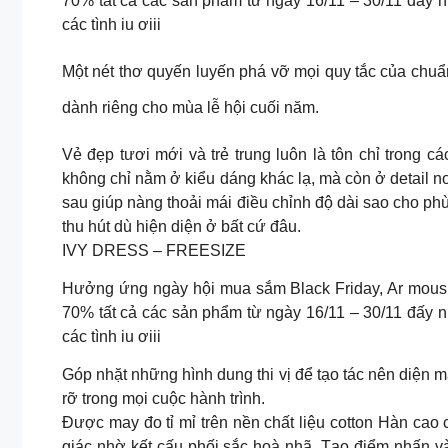
70% tất cả các sản phẩm từ ngày 16/11 – 30/11 đấy n
các tình iu ơiii
Một nét thơ quyến luyến phá vỡ mọi quy tắc của chuẩ
dành riêng cho mùa lễ hội cuối năm.
Vẻ đẹp tươi mới và trẻ trung luôn là tôn chỉ trong c
không chỉ nằm ở kiểu dáng khác lạ, mà còn ở detail n
sau giúp nàng thoải mái điều chỉnh độ dài sao cho ph
thu hút dù hiện diện ở bất cứ đâu.
IVY DRESS – FREESIZE
Hưởng ứng ngày hội mua sắm Black Friday, Ar mous
70% tất cả các sản phẩm từ ngày 16/11 – 30/11 đấy n
các tình iu ơiii
Góp nhặt những hình dung thi vị để tạo tác nên diện
rỡ trong mọi cuộc hành trình.
Được may đo tỉ mỉ trên nền chất liệu cotton Hàn cao
giác nhờ kết cấu phối sắc hoà nhã. Tạo điểm nhấn vào