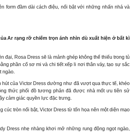
ên form đầm dài cách điệu, nổi bật với những nhấn nhá và
a Ar rạng rỡ chiếm trọn ánh nhìn dù xuất hiện ở bất kì
ện đại, Rosa Dress sẽ là mảnh ghép không thể thiếu trong tủ
ng phần cổ sơ mi và chi tiết xếp li nơi thân váy, tạo sự sắc
t ngào.
n hút của Victor Dress dường như đã vượt qua thực tế, khéo
ông thức phối đồ tương phản đã được nhà mốt ưu tiên sử
dậy cảm giác quyền lực đặc trưng.
g cúc tròn nổi bật, Victor Dress từ tốn họa nên một diện mạo
Lady Dress nhẹ nhàng khơi mở những rung động ngọt ngào,