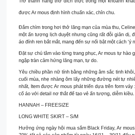
Trở thành nàng thơ đích thực trong mọi khoảnh khắc
được Ar mous định hình chuẩn xác, chỉn chu.
Đắm chìm trong hơi thở lãng mạn của mùa thu, Celin
một ấn tượng lịch duyệt nhưng cũng rất đỗi giản dị,
áo đính ren bắt mắt, mang đến sự nổi bật một cách ‘ý 
Đặt sự chú tâm vào từng trang phục, Ar mous tự hào gi
ngập tràn cảm hứng lãng mạn, tự do.
Yêu chiều phần nữ tính bằng những âm sắc tinh khôi
cuối mùa, nhẹ nhàng ôm lấy những đường nét tự nhiên
nhất, Item được Ar mous phát triển dựa trên form váy 
cổ áo với detail nơ thắt để tạo vẻ ấn tượng, diễm kiều.
HANNAH – FREESIZE
LONG WHITE SKIRT – S/M
Hưởng ứng ngày hội mua sắm Black Friday, Ar mous