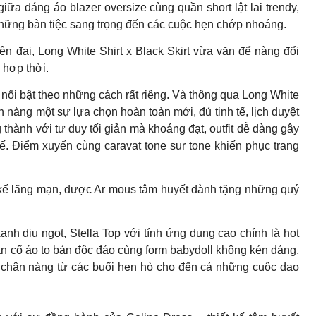
iữa dáng áo blazer oversize cùng quần short lật lai trendy,
những bàn tiệc sang trọng đến các cuộc hẹn chớp nhoáng.
n đại, Long White Shirt x Black Skirt vừa vặn để nàng đổi
 hợp thời.
nổi bật theo những cách rất riêng. Và thông qua Long White
n nàng một sự lựa chọn hoàn toàn mới, đủ tinh tế, lịch duyệt
thành với tư duy tối giản mà khoáng đạt, outfit dễ dàng gây
ế. Điểm xuyến cùng caravat tone sur tone khiến phục trang
t kế lãng mạn, được Ar mous tâm huyết dành tặng những quý
nh dịu ngọt, Stella Top với tính ứng dụng cao chính là hot
n cổ áo to bản độc đáo cùng form babydoll không kén dáng,
eo chân nàng từ các buổi hẹn hò cho đến cả những cuộc dạo