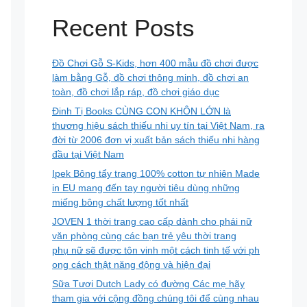
Recent Posts
Đồ Chơi Gỗ S-Kids, hơn 400 mẫu đồ chơi được
làm bằng Gỗ, đồ chơi thông minh, đồ chơi an
toàn, đồ chơi lắp ráp, đồ chơi giáo dục
Đinh Tị Books CÙNG CON KHÔN LỚN là
thương hiệu sách thiếu nhi uy tín tại Việt Nam, ra
đời từ 2006 đơn vị xuất bản sách thiếu nhi hàng
đầu tại Việt Nam
Ipek Bông tẩy trang 100% cotton tự nhiên Made
in EU mang đến tay người tiêu dùng những
miếng bông chất lượng tốt nhất
JOVEN 1 thời trang cao cấp dành cho phái nữ
văn phòng cùng các bạn trẻ yêu thời trang
phụ nữ sẽ được tôn vinh một cách tinh tế với ph
ong cách thật năng động và hiện đại
Sữa Tươi Dutch Lady có đường Các mẹ hãy
tham gia với cộng đồng chúng tôi để cùng nhau