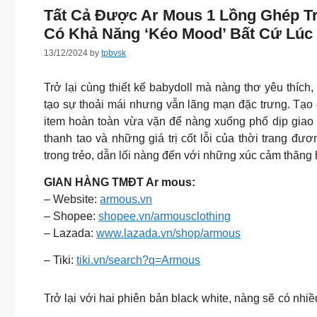
Tất Cả Được Ar Mous 1 Lồng Ghép Tr
Có Khả Năng ‘kéo Mood’ Bất Cứ Lúc 
13/12/2024
by
tpbvsk
Trở lại cùng thiết kế babydoll mà nàng thơ yêu thíc
tạo sự thoải mái nhưng vẫn lãng mạn đặc trưng. Tạo 
item hoàn toàn vừa vặn để nàng xuống phố dịp giao
thanh tao và những giá trị cốt lỗi của thời trang đươ
trong trẻo, dẫn lối nàng đến với những xúc cảm thăng 
GIAN HÀNG TMĐT Ar mous:
– Website:
armous.vn
– Shopee:
shopee.vn/armousclothing
– Lazada:
www.lazada.vn/shop/armous
– Tiki:
tiki.vn/search?q=Armous
Trở lại với hai phiên bản black white, nàng sẽ có nhi