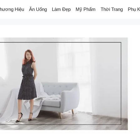
hương Hiệu
Ăn Uống
Làm Đẹp
Mỹ Phẩm
Thời Trang
Phụ K