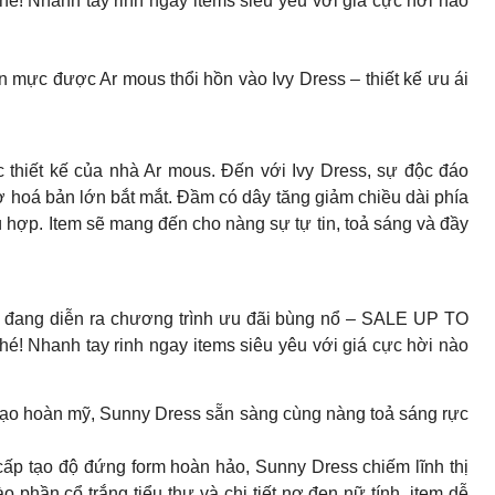
hé! Nhanh tay rinh ngay items siêu yêu với giá cực hời nào
n mực được Ar mous thổi hồn vào Ivy Dress – thiết kế ưu ái
ác thiết kế của nhà Ar mous. Đến với Ivy Dress, sự độc đáo
ơ hoá bản lớn bắt mắt. Đầm có dây tăng giảm chiều dài phía
ù hợp. Item sẽ mang đến cho nàng sự tự tin, toả sáng và đầy
 đang diễn ra chương trình ưu đãi bùng nổ – SALE UP TO
hé! Nhanh tay rinh ngay items siêu yêu với giá cực hời nào
 mạo hoàn mỹ, Sunny Dress sẵn sàng cùng nàng toả sáng rực
 cấp tạo độ đứng form hoàn hảo, Sunny Dress chiếm lĩnh thị
 phần cổ trắng tiểu thư và chi tiết nơ đen nữ tính, item dễ