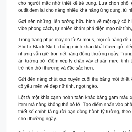
cho người mặc nhờ thiết kế trẻ trung. Lựa chọn phối g
outfit đem lại cho nàng nhiều khả năng ứng dụng, từ 
Gợi nên những liên tưởng hữu hình về một quý cô hiệ
vibe phong cách, tự nhiên khám phá diện mạo nữ tính,
Trong trang phục may đo từ Ar mous, mọi cô nàng đều 
Shirt x Black Skirt, chúng mình khao khát được gửi đế
nhưng vẫn giữ trọn nét năng động thường ngày. Trung 
ấn tưởng bởi điểm xếp ly chân váy chuẩn mực, tinh t
trở nên thời thượng và đặc sắc hơn.
Gửi đến nàng chút xao xuyến cuối thu bằng một thiế
cô yêu mến vẻ đẹp nữ tính, ngọt ngào.
Lột tả một khía cạnh hoàn toàn khác bằng gam màu xa
item mà nàng không thể bỏ lỡ. Tạo điểm nhấn vào phầ
thiết kế chính là người bạn đồng hành lý tưởng, th
chơi thường ngày.