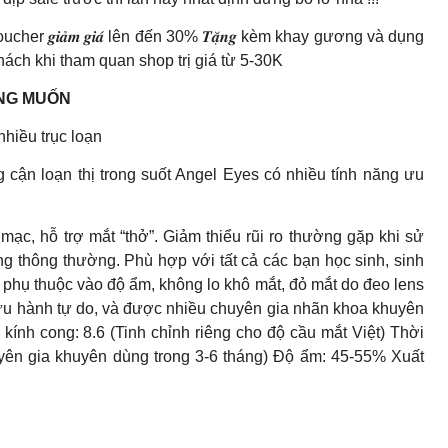
cher 𝒈𝒊𝒂̉𝒎 𝒈𝒊𝒂́ lên đến 30% 𝑻𝒂̣̆𝒏𝒈 kèm khay gương và dụng
cho khách khi tham quan shop trị giá từ 5-30K
NG MUỐN
hiều trục loạn
 cận loạn thị trong suốt Angel Eyes có nhiều tính năng ưu
 mạc, hỗ trợ mắt “thở”. Giảm thiểu rũi ro thường gặp khi sử
ng thông thường. Phù hợp với tất cả các bạn học sinh, sinh
 phụ thuộc vào độ ẩm, không lo khô mắt, đỏ mắt do đeo lens
u hành tự do, và được nhiều chuyên gia nhãn khoa khuyên
h cong: 8.6 (Tinh chỉnh riêng cho độ cầu mắt Việt) Thời
yên gia khuyên dùng trong 3-6 tháng) Độ ẩm: 45-55% Xuất