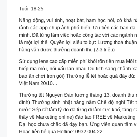
Tuổi: 18-25
Năng động, vui tính, hoạt bát, ham học hỏi, có khả nă
rành các app chụp ảnh phổ biến. Ưu tiên các bạn đã 
mình. Đã từng làm việc hoặc cộng tác với các ngành ng
là một lợi thế. Quyền lợi siêu to bự: Lương thoả thuậ
hàng vẫn được thưởng doanh thu (2-3 triệu)
Sử dụng lens cao cấp miễn phí khỏi tốn tiền mua Môi 
hiếp ma mới, nói xấu lẫn nhau Du lịch sang chảnh x
bao ăn chơi trọn gói) Thưởng lễ tết hoặc quà đầy đủ: T
Việt Nam 20/10…
Thưởng tết Nguyên Đán lương tháng 13, doanh thu nă
đình) Thưởng sinh nhật hàng năm Chế độ nghĩ Tết tâ
nước Sếp rất tâm lý do đã từng đi làm cực khổ, tăng
thầy về Marketing online) đào tạo FREE về Marketing 
Đại học chưa chắc đã dạy bạn. Ứng viên quan tâm v
Hoặc liên hệ qua Hotline: 0932 004 221