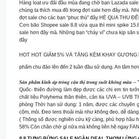
Hàng loạt ưu đãi đầu mùa đang chờ bạn Lazada sale 8
chúng ta thích mua đồ trong đợt sale hơn đây mà. Nhữ
đợt sale cho các bạn “phục thù” đây HÈ QUA THU Đ
Cơn bão Shopee sale 8.8 vừa qua thì mini spike 15.8
sale hơn đây mà. Những bạn “cháy ví” chưa kịp săn sa
đây
HOT HOT GIẢM 5% VÀ TẶNG KÈM KHAY GƯƠNG KH
phẩm chu đáo lên đến 2 tuần đầu sử dụng. An tâm hơ
𝑺𝒂̉𝒏 𝒑𝒉𝒂̂̉𝒎 𝒌𝒊́𝒏𝒉 𝒂́𝒑 𝒕𝒓𝒐̀𝒏𝒈 𝒄𝒂̣̂𝒏 𝒕𝒉𝒊̣ 𝒕𝒓𝒐𝒏𝒈 𝒔𝒖𝒐̂́𝒕 𝒌𝒉
Quốc- thiên đường làm đẹp được các chị em tin tưở
chất liệu Polyhema thân thiện, cản tia UVA – UVB T
phòng Thời hạn sử dụng: 1 năm, được các chuyên 
cộm, mỏi. Đeo lens thoải mái như không đeo, dễ dàng
( Thông số được nghiên cứu kỹ càng, phù hợp hầu hế
58% Còn chần chờ gì nữa mà không liên hệ ngay FA
8.8 TƯNG BỪNG SALE NGÀN DEAL THƠM LỪNG