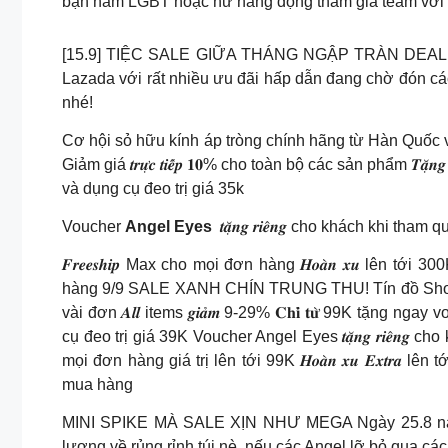
bạn nam LGBT hoặc nữ năng động tham gia team với 
[15.9] TIỆC SALE GIỮA THÁNG NGẬP TRÀN DEAL HO
Lazada với rất nhiều ưu đãi hấp dẫn đang chờ đón cá
nhé!
Cơ hội sỏ hữu kính áp tròng chính hãng từ Hàn Quốc v
Giảm giá 𝒕𝒓𝒖̛̣𝒄 𝒕𝒊𝒆̂́𝒑 𝟏𝟎% cho toàn bộ các sản phẩm 𝑻𝒂̣̆𝒏
và dụng cụ đeo trị giá 35k
Voucher
Angel Eyes
𝒕𝒂̣̆𝒏𝒈 𝒓𝒊𝒆̂𝒏𝒈 cho khách khi th
𝑭𝒓𝒆𝒆𝒔𝒉𝒊𝒑 Max cho mọi đơn hàng 𝑯𝒐𝒂̀𝒏 𝒙𝒖 lên tới 30
hàng 9/9 SALE XANH CHÍN TRUNG THU! Tín đồ Shoppi
vài đơn 𝑨𝒍𝒍 items 𝒈𝒊𝒂̉𝒎 9-29% 𝐂𝐡𝐢̉ 𝐭𝐮̛̀ 99K tặng ngay
cụ đeo trị giá 39K Voucher Angel Eyes 𝒕𝒂̣̆𝒏𝒈 𝒓𝒊𝒆̂𝒏𝒈 ch
mọi đơn hàng giá trị lên tới 99K 𝑯𝒐𝒂̀𝒏 𝒙𝒖 𝑬𝒙𝒕𝒓𝒂 lên t
mua hàng
MINI SPIKE MÀ SALE XỊN NHƯ MEGA Ngày 25.8 này, 
lương về rủng rỉnh túi nè, nếu các Angel lỡ bỏ qua các 