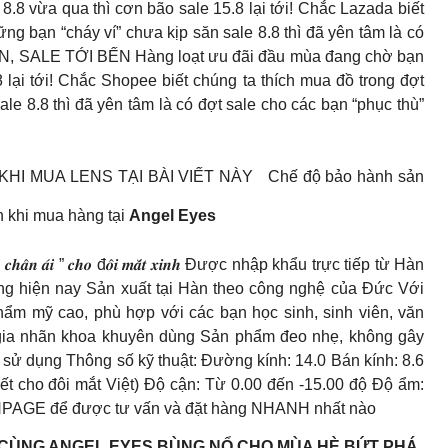
.8 vừa qua thì cơn bão sale 15.8 lại tới! Chắc Lazada biết
ng bạn “cháy ví” chưa kịp săn sale 8.8 thì đã yên tâm là có
ẾN, SALE TỚI BẾN Hàng loạt ưu đãi đầu mùa đang chờ bạn
 lại tới! Chắc Shopee biết chúng ta thích mua đồ trong đợt
le 8.8 thì đã yên tâm là có đợt sale cho các bạn “phục thù”
I MUA LENS TẠI BÀI VIẾT NÀY Chế độ bảo hành sản
n khi mua hàng tại
Angel Eyes
̂𝒏𝒈 𝒎𝒂̀𝒖 – ” 𝒄𝒉𝒂̂𝒏 𝒂́𝒊 ” 𝒄𝒉𝒐 đ𝒐̂𝒊 𝒎𝒂̆́𝒕 𝒙𝒊𝒏𝒉 Được nhập khẩu trực tiếp từ Hàn
ng hiện nay Sản xuất tại Hàn theo công nghệ của Đức Với
hẩm mỹ cao, phù hợp với các bạn học sinh, sinh viên, văn
gia nhãn khoa khuyên dùng Sản phẩm đeo nhẹ, không gây
 sử dụng Thông số kỹ thuật: Đường kính: 14.0 Bán kính: 8.6
t cho đôi mắt Việt) Độ cận: Từ 0.00 đến -15.00 độ Độ ẩm:
NPAGE để được tư vấn và đặt hàng NHANH nhất nào
 CÙNG ANGEL EYES BÙNG NỔ CHO MÙA HÈ BỨT PHÁ