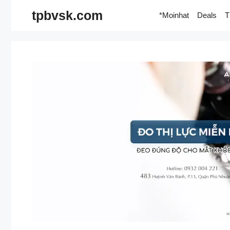
Skip
tpbvsk.com
*Moinhat
Deals
T
to
content