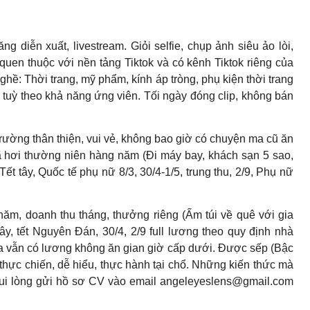
ng diễn xuất, livestream. Giỏi selfie, chụp ảnh siêu ảo lòi,
quen thuộc với nền tảng Tiktok và có kênh Tiktok riêng của
hề: Thời trang, mỹ phẩm, kính áp tròng, phụ kiện thời trang
n tuỳ theo khả năng ứng viên. Tối ngày đóng clip, không bán
trường thân thiện, vui vẻ, không bao giờ có chuyện ma cũ ăn
ã hơi thường niên hàng năm (Đi máy bay, khách sạn 5 sao,
ết tây, Quốc tế phụ nữ 8/3, 30/4-1/5, trung thu, 2/9, Phụ nữ
m, doanh thu tháng, thưởng riêng (Ấm túi về quê với gia
y, tết Nguyên Đán, 30/4, 2/9 full lương theo quy định nhà
 ca vẫn có lương không ăn gian giờ cấp dưới. Được sếp (Bậc
thực chiến, dễ hiểu, thực hành tại chổ. Những kiến thức mà
ui lòng gửi hồ sơ CV vào email
angeleyeslens@gmail.com