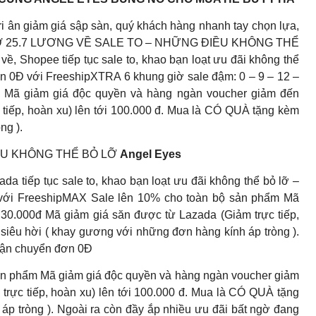
sốc, tri ân giảm giá sập sàn, quý khách hàng nhanh tay chọn lựa,
CHỜ 25.7 LƯƠNG VỀ SALE TO – NHỮNG ĐIỀU KHÔNG THỂ
về, Shopee tiếp tục sale to, khao bạn loạt ưu đãi không thể
 0Đ với FreeshipXTRA 6 khung giờ sale đậm: 0 – 9 – 12 –
 Mã giảm giá độc quyền và hàng ngàn voucher giảm đến
tiếp, hoàn xu) lên tới 100.000 đ. Mua là CÓ QUÀ tặng kèm
ng ).
ỀU KHÔNG THỂ BỎ LỠ
Angel Eyes
ada tiếp tục sale to, khao bạn loạt ưu đãi không thể bỏ lỡ –
với FreeshipMAX Sale lên 10% cho toàn bộ sản phẩm Mã
30.000đ Mã giảm giá săn được từ Lazada (Giảm trực tiếp,
siêu hời ( khay gương với những đơn hàng kính áp tròng ).
 vận chuyển đơn 0Đ
ản phẩm Mã giảm giá độc quyền và hàng ngàn voucher giảm
rực tiếp, hoàn xu) lên tới 100.000 đ. Mua là CÓ QUÀ tặng
áp tròng ). Ngoài ra còn đầy ắp nhiều ưu đãi bất ngờ đang