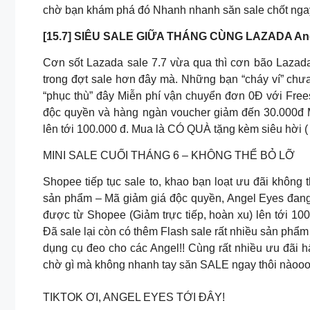
chờ bạn khám phá đó Nhanh nhanh săn sale chốt ngay
[15.7] SIÊU SALE GIỮA THÁNG CÙNG LAZADA An
Cơn sốt Lazada sale 7.7 vừa qua thì cơn bão Lazada 
trong đợt sale hơn đây mà. Những bạn “cháy ví” chưa 
“phục thù” đây Miễn phí vận chuyển đơn 0Đ với Fre
độc quyền và hàng ngàn voucher giảm đến 30.000đ M
lên tới 100.000 đ. Mua là CÓ QUÀ tặng kèm siêu hời (
MINI SALE CUỐI THÁNG 6 – KHÔNG THỂ BỎ LỠ
Shopee tiếp tục sale to, khao bạn loạt ưu đãi không
sản phẩm – Mã giảm giá độc quyền, Angel Eyes đang 
được từ Shopee (Giảm trực tiếp, hoàn xu) lên tới 10
Đã sale lại còn có thêm Flash sale rất nhiều sản ph
dụng cụ đeo cho các Angel!! Cùng rất nhiều ưu đãi
chờ gì mà không nhanh tay săn SALE ngay thôi nàooo 
TIKTOK ƠI, ANGEL EYES TỚI ĐÂY!