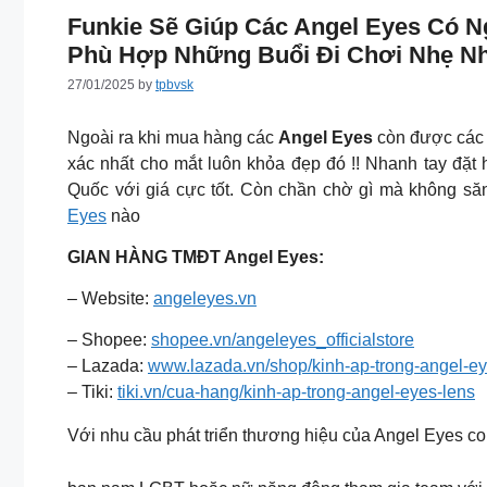
Funkie Sẽ Giúp Các Angel Eyes Có N
Phù Hợp Những Buổi Đi Chơi Nhẹ Nhà
27/01/2025
by
tpbvsk
Ngoài ra khi mua hàng các
Angel Eyes
còn được các 
xác nhất cho mắt luôn khỏa đẹp đó !! Nhanh tay đặt
Quốc với giá cực tốt. Còn chần chờ gì mà không 
Eyes
nào
GIAN HÀNG TMĐT Angel Eyes:
– Website:
angeleyes.vn
– Shopee:
shopee.vn/angeleyes_officialstore
– Lazada:
www.lazada.vn/shop/kinh-ap-trong-angel-
– Tiki:
tiki.vn/cua-hang/kinh-ap-trong-angel-eyes-lens
Với nhu cầu phát triển thương hiệu của Angel Eyes con