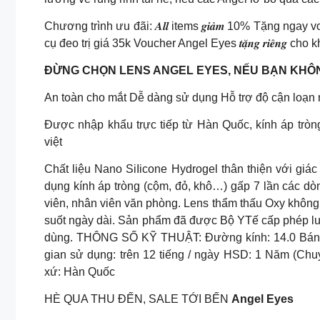
Chương trình ưu đãi: 𝑨𝒍𝒍 items 𝒈𝒊𝒂̉𝒎 10% Tặng ngay vou
cụ đeo trị giá 35k Voucher Angel Eyes 𝒕𝒂̣̆𝒏𝒈 𝒓𝒊𝒆̂𝒏𝒈 
ĐỪNG CHỌN LENS ANGEL EYES, NẾU BẠN KHÔ
An toàn cho mắt Dễ dàng sử dụng Hỗ trợ độ cận loạn n
Được nhập khẩu trực tiếp từ Hàn Quốc, kính áp tròng
việt
Chất liệu Nano SiIicone Hydrogel thân thiện với giác
dụng kính áp tròng (cộm, đỏ, khô…) gấp 7 lần các dò
viên, nhân viên văn phòng. Lens thẩm thấu Oxy không
suốt ngày dài. Sản phẩm đã được Bộ YTế cấp phép lư
dùng. THÔNG SỐ KỸ THUẬT: Đường kính: 14.0 Bán kín
gian sử dụng: trên 12 tiếng / ngày HSD: 1 Năm (Chu
xứ: Hàn Quốc
HÈ QUA THU ĐẾN, SALE TỚI BẾN
Angel Eyes