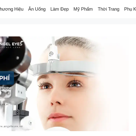
hương Hiệu
Ăn Uống
Làm Đẹp
Mỹ Phẩm
Thời Trang
Phụ K