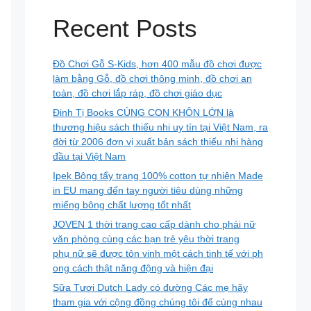
Recent Posts
Đồ Chơi Gỗ S-Kids, hơn 400 mẫu đồ chơi được
làm bằng Gỗ, đồ chơi thông minh, đồ chơi an
toàn, đồ chơi lắp ráp, đồ chơi giáo dục
Đinh Tị Books CÙNG CON KHÔN LỚN là
thương hiệu sách thiếu nhi uy tín tại Việt Nam, ra
đời từ 2006 đơn vị xuất bản sách thiếu nhi hàng
đầu tại Việt Nam
Ipek Bông tẩy trang 100% cotton tự nhiên Made
in EU mang đến tay người tiêu dùng những
miếng bông chất lượng tốt nhất
JOVEN 1 thời trang cao cấp dành cho phái nữ
văn phòng cùng các bạn trẻ yêu thời trang
phụ nữ sẽ được tôn vinh một cách tinh tế với ph
ong cách thật năng động và hiện đại
Sữa Tươi Dutch Lady có đường Các mẹ hãy
tham gia với cộng đồng chúng tôi để cùng nhau