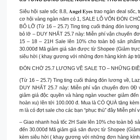
Siêu hội sale sốc 8.8, 𝐀𝐧𝐠𝐞𝐥 𝐄𝐲𝐞𝐬 trao ngàn deal 
cơ hội vàng ngàn năm có 1, SALE LỖ VỐN ĐÓN 
BỎ LỠ (Từ 16 – 25.7) Ting ting cuối tháng đón lương 
bỏ lỡ – DUY NHẤT 25.7 này: Miễn phí vận chuyển đơn
15 – 18 – 21H Sale lên 10% cho toàn bộ sản phẩm
30.000đ Mã giảm giá săn được từ Shopee (Giảm trực 
siêu hời ( khay gương với những đơn hàng kính áp trò
ĐÓN CHỜ 25.7 LƯƠNG VỀ SALE TO – NHỮNG ĐI
(Từ 16 – 25.7) Ting ting cuối tháng đón lương về, Laz
DUY NHẤT 25.7 này: Miễn phí vận chuyển đơn 0Đ 
giảm giá độc quyền và hàng ngàn voucher giảm đến 
hoàn xu) lên tới 100.000 đ. Mua là CÓ QUÀ tặng kèm 
m là có đợt sale cho các bạn “phục thù” đây Miễn phí
– Giao nhanh hoả tốc 2H Sale lên 10% cho toàn bộ s
đến 30.000đ Mã giảm giá săn được từ Shopee (Giảm t
kèm siêu hời ( khay gương với những đơn hàng kính 