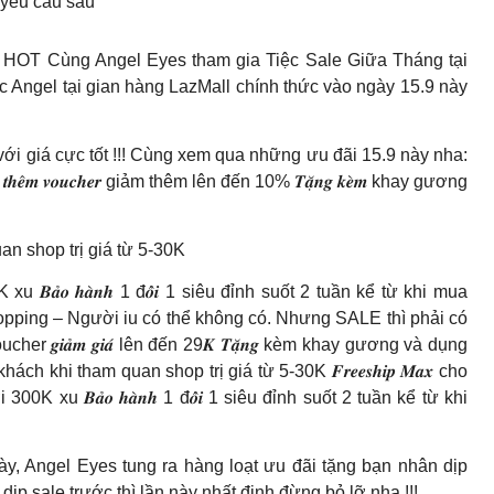
yêu cầu sau
T Cùng Angel Eyes tham gia Tiệc Sale Giữa Tháng tại
c Angel tại gian hàng LazMall chính thức vào ngày 15.9 này
ới giá cực tốt !!! Cùng xem qua những ưu đãi 15.9 này nha:
 𝒕𝒉𝒆̂𝒎 𝒗𝒐𝒖𝒄𝒉𝒆𝒓 giảm thêm lên đến 10% 𝑻𝒂̣̆𝒏𝒈 𝒌𝒆̀𝒎 khay gương
am quan shop trị giá từ 5-30K
0K xu 𝑩𝒂̉𝒐 𝒉𝒂̀𝒏𝒉 1 đ𝒐̂̉𝒊 1 siêu đỉnh suốt 2 tuần kể từ khi mua
ng – Người iu có thể không có. Nhưng SALE thì phải có
 voucher 𝒈𝒊𝒂̉𝒎 𝒈𝒊𝒂́ lên đến 29𝑲 𝑻𝒂̣̆𝒏𝒈 kèm khay gương và dụng
o khách khi tham quan shop trị giá từ 5-30K 𝑭𝒓𝒆𝒆𝒔𝒉𝒊𝒑 𝑴𝒂𝒙 cho
ới 300K xu 𝑩𝒂̉𝒐 𝒉𝒂̀𝒏𝒉 1 đ𝒐̂̉𝒊 1 siêu đỉnh suốt 2 tuần kể từ khi
Angel Eyes tung ra hàng loạt ưu đãi tặng bạn nhân dịp
dịp sale trước thì lần này nhất định đừng bỏ lỡ nha !!!