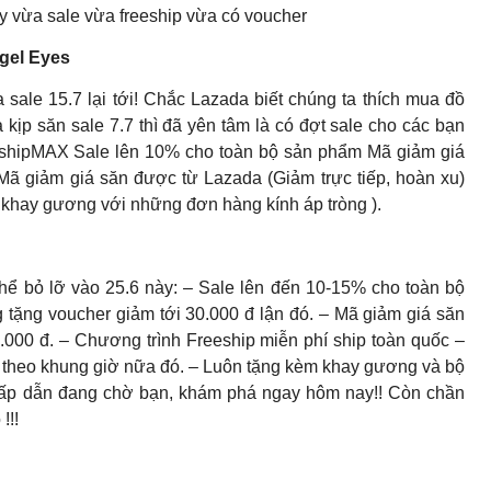
 vừa sale vừa freeship vừa có voucher
gel Eyes
sale 15.7 lại tới! Chắc Lazada biết chúng ta thích mua đồ
kịp săn sale 7.7 thì đã yên tâm là có đợt sale cho các bạn
eshipMAX Sale lên 10% cho toàn bộ sản phẩm Mã giảm giá
ã giảm giá săn được từ Lazada (Giảm trực tiếp, hoàn xu)
 khay gương với những đơn hàng kính áp tròng ).
 thể bỏ lỡ vào 25.6 này: – Sale lên đến 10-15% cho toàn bộ
tặng voucher giảm tới 30.000 đ lận đó. – Mã giảm giá săn
0.000 đ. – Chương trình Freeship miễn phí ship toàn quốc –
ẩm theo khung giờ nữa đó. – Luôn tặng kèm khay gương và bộ
 hấp dẫn đang chờ bạn, khám phá ngay hôm nay!! Còn chần
!!!