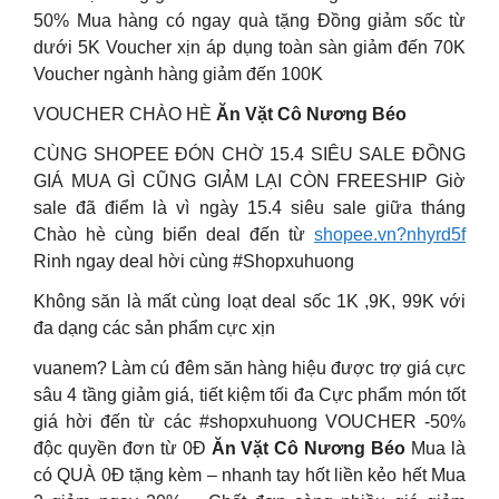
50% Mua hàng có ngay quà tặng Đồng giảm sốc từ
dưới 5K Voucher xịn áp dụng toàn sàn giảm đến 70K
Voucher ngành hàng giảm đến 100K
VOUCHER CHÀO HÈ
Ăn Vặt Cô Nương Béo
CÙNG SHOPEE ĐÓN CHỜ 15.4 SIÊU SALE ĐỒNG
GIÁ MUA GÌ CŨNG GIẢM LẠI CÒN FREESHIP ️Giờ
sale đã điểm là vì ngày 15.4 siêu sale giữa tháng
️Chào hè cùng biển deal đến từ
shopee.vn?nhyrd5f
Rinh ngay deal hời cùng #Shopxuhuong
Không săn là mất cùng loạt deal sốc 1K ,9K, 99K với
đa dạng các sản phẩm cực xịn
vuanem? Làm cú đêm săn hàng hiệu được trợ giá cực
sâu 4 tầng giảm giá, tiết kiệm tối đa Cực phẩm món tốt
giá hời đến từ các #shopxuhuong VOUCHER -50%
độc quyền đơn từ 0Đ
Ăn Vặt Cô Nương Béo
Mua là
có QUÀ 0Đ tặng kèm – nhanh tay hốt liền kẻo hết Mua