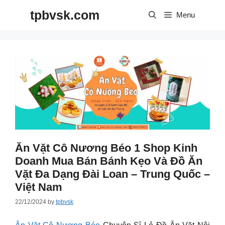
Skip
tpbvsk.com
to
Menu
content
Ăn Vặt Cô Nương Béo 1 Shop Kinh
Doanh Mua Bán Bánh Kẹo Và Đồ Ăn
Vặt Đa Dạng Đài Loan – Trung Quốc –
Việt Nam
22/12/2024
by
tpbvsk