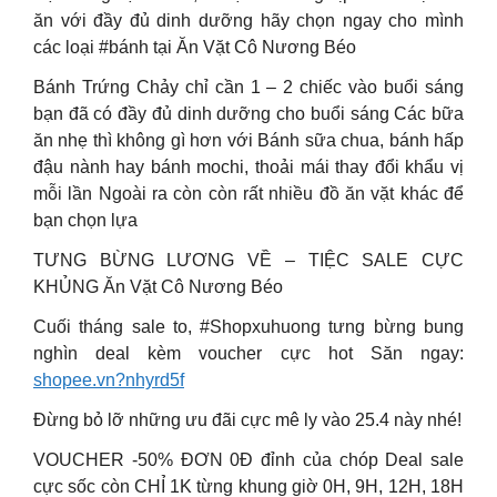
ăn với đầy đủ dinh dưỡng hãy chọn ngay cho mình
các loại #bánh tại Ăn Vặt Cô Nương Béo
Bánh Trứng Chảy chỉ cần 1 – 2 chiếc vào buổi sáng
bạn đã có đầy đủ dinh dưỡng cho buổi sáng Các bữa
ăn nhẹ thì không gì hơn với Bánh sữa chua, bánh hấp
đậu nành hay bánh mochi, thoải mái thay đổi khẩu vị
mỗi lần Ngoài ra còn còn rất nhiều đồ ăn vặt khác để
bạn chọn lựa
TƯNG BỪNG LƯƠNG VỀ – TIỆC SALE CỰC
KHỦNG Ăn Vặt Cô Nương Béo
Cuối tháng sale to, #Shopxuhuong tưng bừng bung
nghìn deal kèm voucher cực hot Săn ngay:
shopee.vn?nhyrd5f
Đừng bỏ lỡ những ưu đãi cực mê ly vào 25.4 này nhé!
VOUCHER -50% ĐƠN 0Đ đỉnh của chóp Deal sale
cực sốc còn CHỈ 1K từng khung giờ 0H, 9H, 12H, 18H