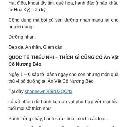
Hạt điều, khoai tây tím, quế hoa, hạnh đào (nhập khẩu
từ Hoa Kỳ), câu kỷ.
Công dụng mà bột củ sen dưỡng nhan mang lại cho
người dùng:
Dưỡng nhan.
Đẹp da. An thần. Giảm cân.
QUỐC TẾ THIẾU NHI – THÍCH GÌ CŨNG CÓ Ăn Vặt
Cô Nương Béo
Ngày 1 – 6 sắp tới dành ngay cho con nhưng món quà
thú vị bổ dưỡng tại Ăn Vặt Cô Nương Béo
Tại đây
shopee.vn?89rU2QOrtx
có rất nhiều đồ bánh kẹo ăn vặt phù hợp với mọi lứa
tuổi mọi sở thích như
Bánh trứng chảy, bánh sữa chua, mochi các loại…