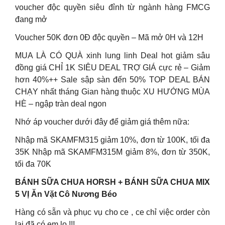
voucher độc quyền siêu đỉnh từ ngành hàng FMCG
đang mở ️
Voucher 50K đơn 0Đ độc quyền – Mã mở 0H và 12H
MUA LÀ CÓ QUÀ xinh lung linh Deal hot giảm sâu
đồng giá CHỈ 1K SIÊU DEAL TRỢ GIÁ cực rẻ – Giảm
hơn 40%++ Sale sập sàn đến 50% TOP DEAL BÁN
CHẠY nhất tháng Gian hàng thuộc XU HƯỚNG MÙA
HÈ – ngập tràn deal ngon
Nhớ áp voucher dưới đây để giảm giá thêm nữa:
Nhập mã SKAMFM315 giảm 10%, đơn từ 100K, tối đa
35K Nhập mã SKAMFM315M giảm 8%, đơn từ 350K,
tối đa 70K
BÁNH SỮA CHUA HORSH + BÁNH SỮA CHUA MIX
5 VỊ Ăn Vặt Cô Nương Béo
Hàng có sẵn và phục vụ cho ce , ce chỉ việc order còn
lại đã có em lo !!!