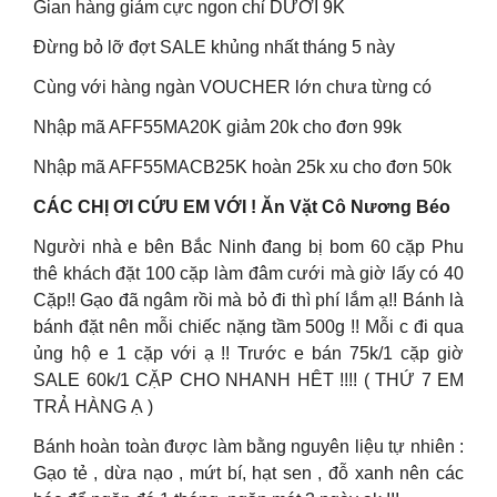
Gian hàng giảm cực ngon chỉ DƯỚI 9K
Đừng bỏ lỡ đợt SALE khủng nhất tháng 5 này
Cùng với hàng ngàn VOUCHER lớn chưa từng có
Nhập mã AFF55MA20K giảm 20k cho đơn 99k
Nhập mã AFF55MACB25K hoàn 25k xu cho đơn 50k
CÁC CHỊ ƠI CỨU EM VỚI ! Ăn Vặt Cô Nương Béo
Người nhà e bên Bắc Ninh đang bị bom 60 cặp Phu
thê khách đặt 100 cặp làm đâm cưới mà giờ lấy có 40
Cặp!! Gạo đã ngâm rồi mà bỏ đi thì phí lắm ạ!! Bánh là
bánh đặt nên mỗi chiếc nặng tầm 500g !! Mỗi c đi qua
ủng hộ e 1 cặp với ạ !! Trước e bán 75k/1 cặp giờ
SALE 60k/1 CẶP CHO NHANH HÊT !!!! ( THỨ 7 EM
TRẢ HÀNG Ạ )
Bánh hoàn toàn được làm bằng nguyên liệu tự nhiên :
Gạo tẻ , dừa nạo , mứt bí, hạt sen , đỗ xanh nên các