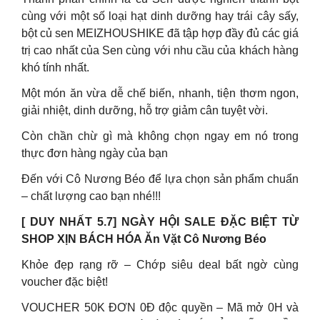
cùng với một số loại hạt dinh dưỡng hay trái cây sấy,
bột củ sen MEIZHOUSHIKE đã tập hợp đầy đủ các giá
trị cao nhất của Sen cùng với nhu cầu của khách hàng
khó tính nhất.
Một món ăn vừa dễ chế biến, nhanh, tiện thơm ngon,
giải nhiệt, dinh dưỡng, hỗ trợ giảm cân tuyệt vời.
Còn chần chừ gì mà không chọn ngay em nó trong
thực đơn hàng ngày của bạn
Đến với Cô Nương Béo để lựa chọn sản phẩm chuẩn
– chất lượng cao bạn nhé!!!
[ DUY NHẤT 5.7] NGÀY HỘI SALE ĐẶC BIỆT TỪ
SHOP XỊN BÁCH HÓA Ăn Vặt Cô Nương Béo
Khỏe đẹp rạng rỡ – Chớp siêu deal bất ngờ cùng
voucher đặc biệt!
VOUCHER 50K ĐƠN 0Đ độc quyền – Mã mở 0H và