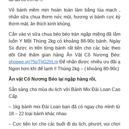
Vỏ bánh mềm mịn hoàn toàn làm bằng lúa mạch ,
nhân sữa chua thơm nức mũi, hương vị bánh cực kỳ
thơm mát, ăn thích kinh khủng.
Cắn vào vị sữa chua béo béo tràn ngập miệng đã lắm
luôn Y Một Thùng 2kg có khoảng 88-90c bánh. Ngày
Sx được in trên từng bánh rất tiện cho các bác theo
dõi Ghé thăm gian hàng Ăn Vặt Cô Nương Béo:
shopee.vn?5pThG2lrLm
Để nhận được nhiều ưu đãi ạ
Ngon hơn khi để lạnh !! Thùng 2kg – ( khoảng 80-90c)
Ăn vặt Cô Nương Béo lại ngập hàng rồi,
Sẵn sàng cho mùa du lịch với Bánh Mix Đài Loan Cao
Cấp
– 1kg bánh mix Đài Loan bạn đã có ngay cho mình từ
18 – 22 loại bánh khác nhau
– Cực tiện lợi cho các buổi đi du lịch, phượt, vui chơi