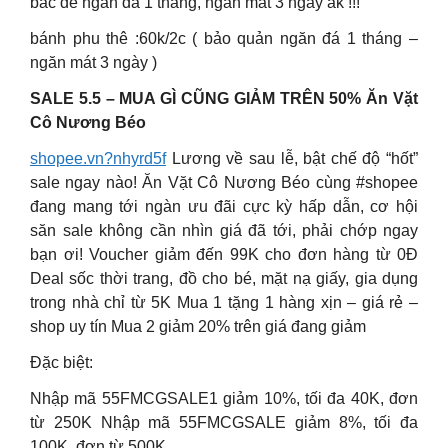
bác để ngăn đá 1 tháng, ngăn mát 3 ngày ak !!!
bánh phu thê :60k/2c ( bảo quản ngăn đá 1 tháng –
ngăn mát 3 ngày )
SALE 5.5 – MUA GÌ CŨNG GIẢM TRÊN 50% Ăn Vặt
Cô Nương Béo
shopee.vn?nhyrd5f
Lương về sau lễ, bật chế độ “hốt”
sale ngay nào! Ăn Vặt Cô Nương Béo cùng #shopee
đang mang tới ngàn ưu đãi cực kỳ hấp dẫn, cơ hội
săn sale không cần nhìn giá đã tới, phải chớp ngay
bạn ơi! Voucher giảm đến 99K cho đơn hàng từ 0Đ
Deal sốc thời trang, đồ cho bé, mặt nạ giấy, gia dụng
trong nhà chỉ từ 5K Mua 1 tặng 1 hàng xịn – giá rẻ –
shop uy tín Mua 2 giảm 20% trên giá đang giảm
Đặc biệt:
Nhập mã 55FMCGSALE1 giảm 10%, tối đa 40K, đơn
từ 250K Nhập mã 55FMCGSALE giảm 8%, tối đa
100K, đơn từ 500K