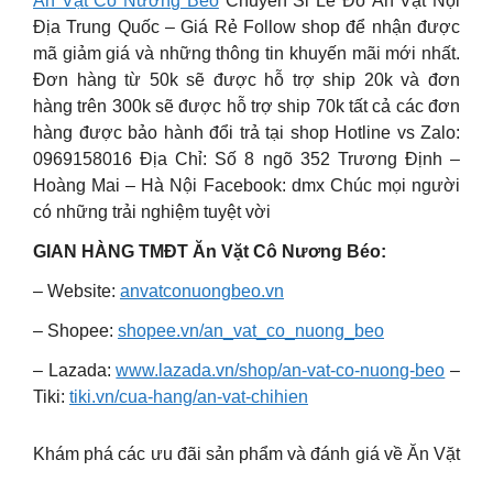
Ăn Vặt Cô Nương Béo
Chuyên Sỉ Lẻ Đồ Ăn Vặt Nội
Địa Trung Quốc – Giá Rẻ Follow shop để nhận được
mã giảm giá và những thông tin khuyến mãi mới nhất.
Đơn hàng từ 50k sẽ được hỗ trợ ship 20k và đơn
hàng trên 300k sẽ được hỗ trợ ship 70k tất cả các đơn
hàng được bảo hành đổi trả tại shop Hotline vs Zalo:
0969158016 Địa Chỉ: Số 8 ngõ 352 Trương Định –
Hoàng Mai – Hà Nội Facebook: dmx Chúc mọi người
có những trải nghiệm tuyệt vời
GIAN HÀNG TMĐT Ăn Vặt Cô Nương Béo:
– Website:
anvatconuongbeo.vn
– Shopee:
shopee.vn/an_vat_co_nuong_beo
– Lazada:
www.lazada.vn/shop/an-vat-co-nuong-beo
–
Tiki:
tiki.vn/cua-hang/an-vat-chihien
Khám phá các ưu đãi sản phẩm và đánh giá về Ăn Vặt