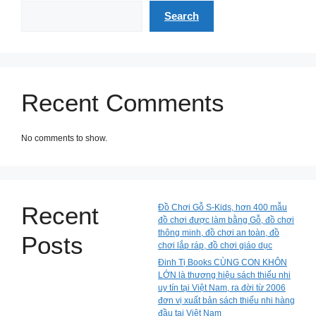
Search
Recent Comments
No comments to show.
Recent
Đồ Chơi Gỗ S-Kids, hơn 400 mẫu
đồ chơi được làm bằng Gỗ, đồ chơi
thông minh, đồ chơi an toàn, đồ
Posts
chơi lắp ráp, đồ chơi giáo dục
Đinh Tị Books CÙNG CON KHÔN
LỚN là thương hiệu sách thiếu nhi
uy tín tại Việt Nam, ra đời từ 2006
đơn vị xuất bản sách thiếu nhi hàng
đầu tại Việt Nam