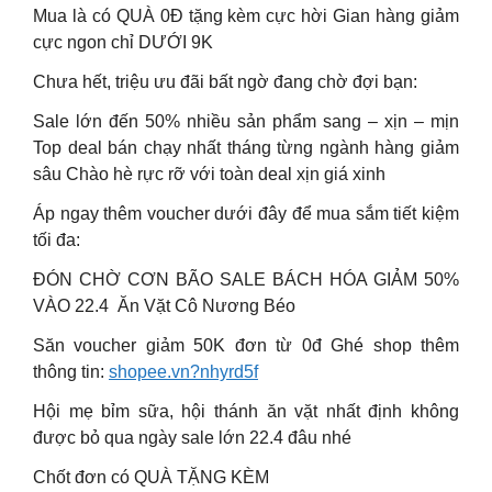
Mua là có QUÀ 0Đ tặng kèm cực hời Gian hàng giảm
cực ngon chỉ DƯỚI 9K
Chưa hết, triệu ưu đãi bất ngờ đang chờ đợi bạn:
Sale lớn đến 50% nhiều sản phẩm sang – xịn – mịn
Top deal bán chạy nhất tháng từng ngành hàng giảm
sâu Chào hè rực rỡ với toàn deal xịn giá xinh
Áp ngay thêm voucher dưới đây để mua sắm tiết kiệm
tối đa:
ĐÓN CHỜ CƠN BÃO SALE BÁCH HÓA GIẢM 50%
VÀO 22.4 ️ Ăn Vặt Cô Nương Béo
Săn voucher giảm 50K đơn từ 0đ Ghé shop thêm
thông tin:
shopee.vn?nhyrd5f
Hội mẹ bỉm sữa, hội thánh ăn vặt nhất định không
được bỏ qua ngày sale lớn 22.4 đâu nhé
Chốt đơn có QUÀ TẶNG KÈM