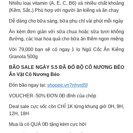
Nhiều loại vitamin (A, E, C, B6) và nhiều chất khoảng
(Kẽm, Sắt..) Phù hợp với người ăn kiêng và ăn chay
Dễ dàng cho bữa sáng, bữa phụ chỉ vài phút mỗi ngày
Ăn kèm đơn giản với sữa chua hoặc sữa tươi không
đường, các loại hoa quả cho bữa ăn thêm ngon miệng
Với 79,000 bạn sẽ có ngay 1 lọ Ngũ Cốc Ăn Kiêng
Granola 500g
BÃO SALE NGÀY 5.5 ĐÃ ĐỔ BỘ CÔ NƯƠNG BÉO
Ăn Vặt Cô Nương Béo
Đón bão ngay tại:
shopee.vn?nhyrd5f
VOUCHER -50% ĐƠN 0Đ đỉnh của chóp
Deal sale cực sốc còn CHỈ 1K từng khung giờ 0H, 9H,
12H, 18H
Mua là có QUÀ 0Đ tặng kèm cực hời