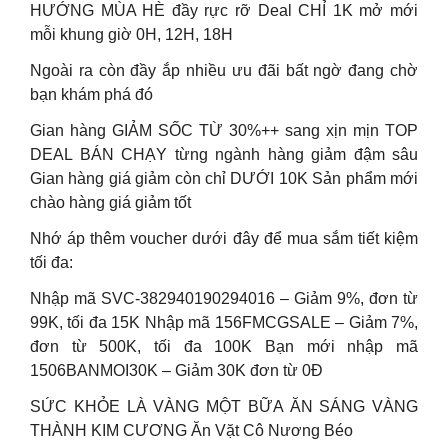
HƯỚNG MÙA HÈ đầy rực rỡ Deal CHỈ 1K mở mới
mỗi khung giờ 0H, 12H, 18H
Ngoài ra còn đầy ắp nhiều ưu đãi bất ngờ đang chờ
bạn khám phá đó
Gian hàng GIẢM SỐC TỪ 30%++ sang xịn mịn TOP
DEAL BÁN CHẠY từng ngành hàng giảm đậm sâu
Gian hàng giá giảm còn chỉ DƯỚI 10K Sản phẩm mới
chào hàng giá giảm tốt
Nhớ áp thêm voucher dưới đây để mua sắm tiết kiệm
tối đa:
Nhập mã SVC-382940190294016 – Giảm 9%, đơn từ
99K, tối đa 15K Nhập mã 156FMCGSALE – Giảm 7%,
đơn từ 500K, tối đa 100K Bạn mới nhập mã
1506BANMOI30K – Giảm 30K đơn từ 0Đ
SỨC KHỎE LÀ VÀNG MỘT BỮA ĂN SÁNG VÀNG
THÀNH KIM CƯƠNG Ăn Vặt Cô Nương Béo