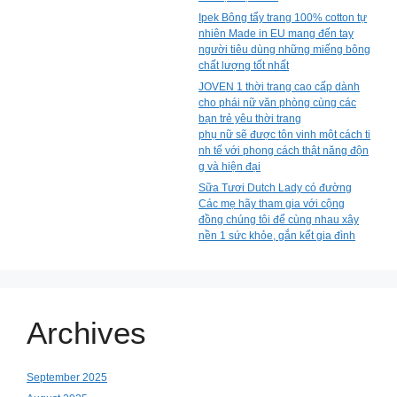
Ipek Bông tẩy trang 100% cotton tự
nhiên Made in EU mang đến tay
người tiêu dùng những miếng bông
chất lượng tốt nhất
JOVEN 1 thời trang cao cấp dành
cho phái nữ văn phòng cùng các
bạn trẻ yêu thời trang
phụ nữ sẽ được tôn vinh một cách ti
nh tế với phong cách thật năng độn
g và hiện đại
Sữa Tươi Dutch Lady có đường
Các mẹ hãy tham gia với cộng
đồng chúng tôi để cùng nhau xây
nền 1 sức khỏe, gắn kết gia đình
Archives
September 2025