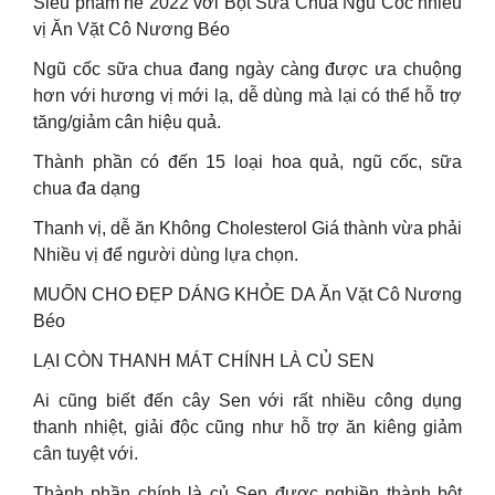
Siêu phẩm hè 2022 với Bột Sữa Chua Ngũ Cốc nhiều
vị Ăn Vặt Cô Nương Béo
Ngũ cốc sữa chua đang ngày càng được ưa chuộng
hơn với hương vị mới lạ, dễ dùng mà lại có thể hỗ trợ
tăng/giảm cân hiệu quả.
Thành phần có đến 15 loại hoa quả, ngũ cốc, sữa
chua đa dạng
Thanh vị, dễ ăn Không Cholesterol Giá thành vừa phải
Nhiều vị để người dùng lựa chọn.
MUỐN CHO ĐẸP DÁNG KHỎE DA Ăn Vặt Cô Nương
Béo
LẠI CÒN THANH MÁT CHÍNH LÀ CỦ SEN
Ai cũng biết đến cây Sen với rất nhiều công dụng
thanh nhiệt, giải độc cũng như hỗ trợ ăn kiêng giảm
cân tuyệt với.
Thành phần chính là củ Sen được nghiền thành bột