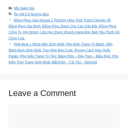
Categories
Mã Giảm Giá
Tags
Ăn Vặt Cô Nương Béo
Đồng Phục Gạo House 1 Thương Hiệu Thời Trang Chuyên Về
Đồng Phục Gia Đình, Đồng Phục Dành Cho Các Cặp Đôi, Đồng Phục
Công Ty, Hội Nhóm, Lớp Học Được Khách Hàng Đặc Biệt Yêu Thích Và
Chọn Lựa.
Pink Bow 1 Shop Nến Sinh Nhật, Phụ Kiện Trang Trí Bánh, Nến
Bánh Kem Sinh Nhật, Tạo Hình Đẹp Cute, Phong Cách Hàn Quốc
Pastel, Phụ Kiện Trang Trí Tiệc: Băng Rôn – Dây Treo – Biểu Ngữ. Phụ
Kiện Thời Trang Sinh Nhật: Mắt Kính – Cài Tóc – Nón/mũ
Leave a Comment
Comment