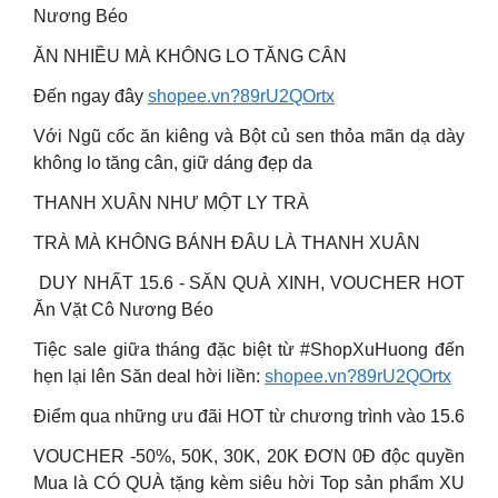
Nương Béo
ĂN NHIỀU MÀ KHÔNG LO TĂNG CÂN
Đến ngay đây
shopee.vn?89rU2QOrtx
Với Ngũ cốc ăn kiêng và Bột củ sen thỏa mãn dạ dày
không lo tăng cân, giữ dáng đẹp da
THANH XUÂN NHƯ MỘT LY TRÀ
TRÀ MÀ KHÔNG BÁNH ĐÂU LÀ THANH XUÂN
DUY NHẤT 15.6 ️- SĂN QUÀ XINH, VOUCHER HOT
Ăn Vặt Cô Nương Béo
Tiệc sale giữa tháng đặc biệt từ #ShopXuHuong đến
hẹn lại lên Săn deal hời liền:
shopee.vn?89rU2QOrtx
Điểm qua những ưu đãi HOT từ chương trình vào 15.6
VOUCHER -50%, 50K, 30K, 20K ĐƠN 0Đ độc quyền
Mua là CÓ QUÀ tặng kèm siêu hời Top sản phẩm XU