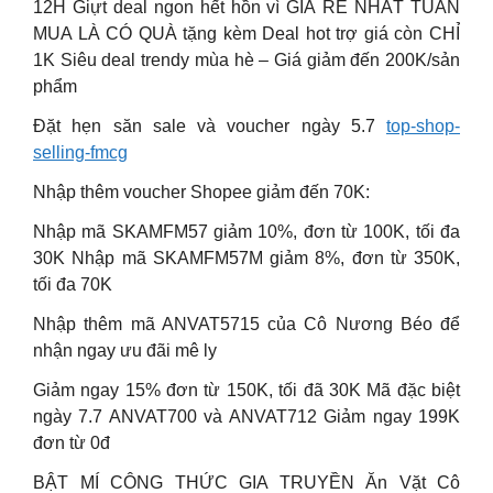
12H Giựt deal ngon hết hồn vì GIÁ RẺ NHẤT TUẦN
MUA LÀ CÓ QUÀ tặng kèm Deal hot trợ giá còn CHỈ
1K Siêu deal trendy mùa hè – Giá giảm đến 200K/sản
phẩm
Đặt hẹn săn sale và voucher ngày 5.7
top-shop-
selling-fmcg
Nhập thêm voucher Shopee giảm đến 70K:
Nhập mã SKAMFM57 giảm 10%, đơn từ 100K, tối đa
30K Nhập mã SKAMFM57M giảm 8%, đơn từ 350K,
tối đa 70K
Nhập thêm mã ANVAT5715 của Cô Nương Béo để
nhận ngay ưu đãi mê ly
Giảm ngay 15% đơn từ 150K, tối đã 30K Mã đặc biệt
ngày 7.7 ANVAT700 và ANVAT712 Giảm ngay 199K
đơn từ 0đ
BẬT MÍ CÔNG THỨC GIA TRUYỀN Ăn Vặt Cô