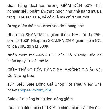
Gian hàng deal xu hướng GIẢM ĐẾN 50% Trải
nghiệm siêu phẩm ẩm thực ngon như nhà hàng mua 1
tặng 1 Mẹ săn sale, bé có quà mà chỉ từ 9K thôi
Đừng quên thêm voucher vào đơn hàng nhé
Nhập mã SKAMFM224 giảm thêm 10%, tối đa 25K,
đơn từ 150K Nhập mã SKAMFM224M giảm thêm 8%,
tối đa 70K, đơn từ 500K
Nhập thêm mã ANVAT6FS của Cô Nương Béo để
nhận ngay ưu đãi mê ly
GIỮA THÁNG RỘN RÀNG SALE ĐỒNG GIÁ️ Ăn Vặt
Cô Nương Béo
15.4 Siêu Sale Đồng Giá Shop Hot Triệu View Ghé
ngay:
shopee.vn?nhyrd5f
Sale giữa tháng bung deal đồng giảm
️ Deal xịn đồng giá chỉ 1K Mua nhiều giảm sâu lên đến