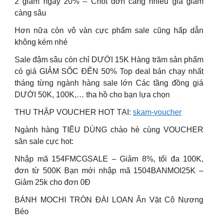
2 giảm ngay 20% – Chốt đơn càng nhiều giá giảm
càng sâu
️Hơn nữa còn vô vàn cực phẩm sale cũng hấp dẫn
không kém nhé
Sale đậm sâu còn chỉ DƯỚI 15K Hàng trăm sản phẩm
có giá GIẢM SỐC ĐẾN 50% Top deal bán chạy nhất
tháng từng ngành hàng sale lớn Các tầng đồng giá
DƯỚI 50K, 100K,… tha hồ cho bạn lựa chọn
THU THẬP VOUCHER HOT TẠI:
skam-voucher
Ngành hàng TIÊU DÙNG chào hè cùng VOUCHER
săn sale cực hot:
Nhập mã 154FMCGSALE – Giảm 8%, tối đa 100K,
đơn từ 500K Bạn mới nhập mã 1504BANMOI25K –
Giảm 25k cho đơn 0Đ
BÁNH MOCHI TRÒN ĐÀI LOAN Ăn Vặt Cô Nương
Béo