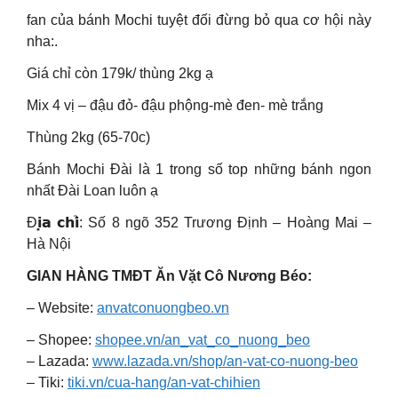
fan của bánh Mochi tuyệt đối đừng bỏ qua cơ hội này
nha:.
Giá chỉ còn 179k/ thùng 2kg ạ
Mix 4 vị – đậu đỏ- đậu phộng-mè đen- mè trắng
Thùng 2kg (65-70c)
Bánh Mochi Đài là 1 trong số top những bánh ngon
nhất Đài Loan luôn ạ
Đ𝗶̣𝗮 𝗰𝗵𝗶̉: Số 8 ngõ 352 Trương Định – Hoàng Mai –
Hà Nội
GIAN HÀNG TMĐT Ăn Vặt Cô Nương Béo:
– Website:
anvatconuongbeo.vn
– Shopee:
shopee.vn/an_vat_co_nuong_beo
– Lazada:
www.lazada.vn/shop/an-vat-co-nuong-beo
– Tiki:
tiki.vn/cua-hang/an-vat-chihien