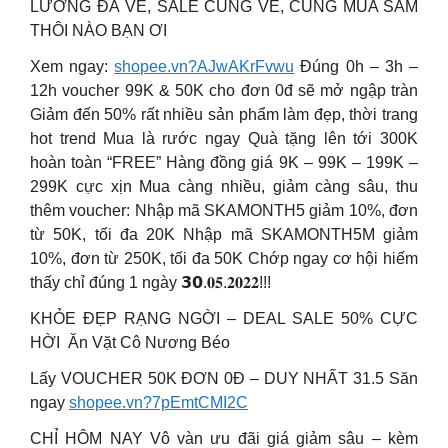
LƯƠNG ĐÃ VỀ, SALE CŨNG VỀ, CÙNG MUA SẮM
THÔI NÀO BẠN ƠI
Xem ngay:
shopee.vn?AJwAKrFvwu
Đúng 0h – 3h –
12h voucher 99K & 50K cho đơn 0đ sẽ mở ngập tràn
Giảm đến 50% rất nhiều sản phẩm làm đẹp, thời trang
hot trend Mua là rước ngay Quà tặng lên tới 300K
hoàn toàn “FREE” Hàng đồng giá 9K – 99K – 199K –
299K cực xịn Mua càng nhiều, giảm càng sâu, thu
thêm voucher: Nhập mã SKAMONTH5 giảm 10%, đơn
từ 50K, tối đa 20K Nhập mã SKAMONTH5M giảm
10%, đơn từ 250K, tối đa 50K Chớp ngay cơ hội hiếm
thấy chỉ đúng 1 ngày 𝟯𝟬.𝟎𝟓.𝟐𝟎𝟐𝟐!!!
️KHỎE ĐẸP RẠNG NGỜI – DEAL SALE 50% CỰC
HỜI ️️️ Ăn Vặt Cô Nương Béo
Lấy VOUCHER 50K ĐƠN 0Đ – DUY NHẤT 31.5 Săn
ngay
shopee.vn?7pEmtCMI2C
CHỈ HÔM NAY Vô vàn ưu đãi giá giảm sâu – kèm