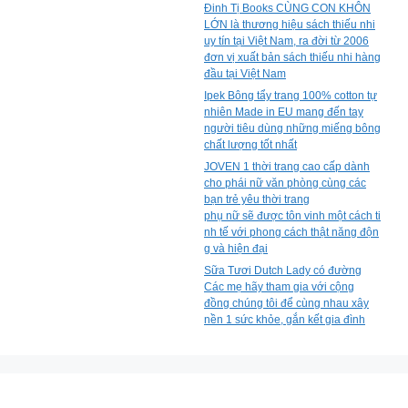
Đinh Tị Books CÙNG CON KHÔN
LỚN là thương hiệu sách thiếu nhi
uy tín tại Việt Nam, ra đời từ 2006
đơn vị xuất bản sách thiếu nhi hàng
đầu tại Việt Nam
Ipek Bông tẩy trang 100% cotton tự
nhiên Made in EU mang đến tay
người tiêu dùng những miếng bông
chất lượng tốt nhất
JOVEN 1 thời trang cao cấp dành
cho phái nữ văn phòng cùng các
bạn trẻ yêu thời trang
phụ nữ sẽ được tôn vinh một cách ti
nh tế với phong cách thật năng độn
g và hiện đại
Sữa Tươi Dutch Lady có đường
Các mẹ hãy tham gia với cộng
đồng chúng tôi để cùng nhau xây
nền 1 sức khỏe, gắn kết gia đình