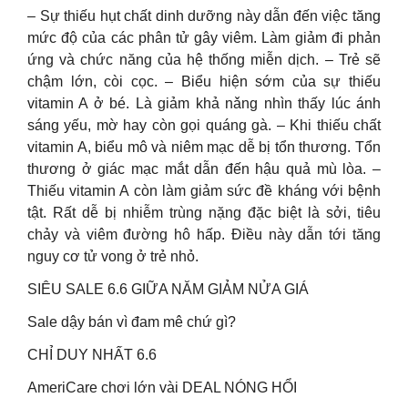
– Sự thiếu hụt chất dinh dưỡng này dẫn đến việc tăng
mức độ của các phân tử gây viêm. Làm giảm đi phản
ứng và chức năng của hệ thống miễn dịch. – Trẻ sẽ
chậm lớn, còi cọc. – Biểu hiện sớm của sự thiếu
vitamin A ở bé. Là giảm khả nǎng nhìn thấy lúc ánh
sáng yếu, mờ hay còn gọi quáng gà. – Khi thiếu chất
vitamin A, biểu mô và niêm mạc dễ bị tổn thương. Tổn
thương ở giác mạc mắt dẫn đến hậu quả mù lòa. –
Thiếu vitamin A còn làm giảm sức đề kháng với bệnh
tật. Rất dễ bị nhiễm trùng nặng đặc biệt là sởi, tiêu
chảy và viêm đường hô hấp. Điều này dẫn tới tăng
nguy cơ tử vong ở trẻ nhỏ.
SIÊU SALE 6.6 GIỮA NĂM GIẢM NỬA GIÁ
Sale dậy bán vì đam mê chứ gì?
CHỈ DUY NHẤT 6.6
AmeriCare chơi lớn vài DEAL NÓNG HỔI