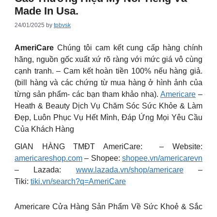
Made In Usa.
24/01/2025
by
tpbvsk
AmeriCare
Chúng tôi cam kết cung cấp hàng chính
hãng, nguồn gốc xuất xứ rõ ràng với mức giá vô cùng
cạnh tranh. – Cam kết hoàn tiền 100% nếu hàng giả.
(bill hàng và các chứng từ mua hàng ở hình ảnh của
từng sản phẩm- các bạn tham khảo nha).
Americare
–
Heath & Beauty Dịch Vụ Chăm Sóc Sức Khỏe & Làm
Đẹp, Luôn Phục Vụ Hết Mình, Đáp Ứng Mọi Yêu Cầu
Của Khách Hàng
GIAN HÀNG TMĐT AmeriCare: – Website:
americareshop.com
– Shopee:
shopee.vn/americarevn
– Lazada:
www.lazada.vn/shop/americare
–
Tiki:
tiki.vn/search?q=AmeriCare
Americare Cửa Hàng Sản Phẩm Về Sức Khoẻ & Sắc