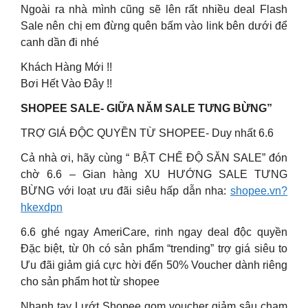
Ngoài ra nhà mình cũng sẽ lên rất nhiều deal Flash
Sale nên chị em đừng quên bấm vào link bên dưới để
canh dần đi nhé
Khách Hàng Mới !!
Bơi Hết Vào Đây !!
SHOPEE SALE- GIỮA NĂM SALE TƯNG BỪNG”
TRỢ GIÁ ĐỘC QUYỀN TỪ SHOPEE- Duy nhất 6.6
Cả nhà ơi, hãy cùng “ BẬT CHẾ ĐỘ SĂN SALE” đón
chờ 6.6 – Gian hàng XU HƯỚNG SALE TƯNG
BỪNG với loạt ưu đãi siêu hấp dẫn nha:
shopee.vn?
hkexdpn
6.6 ghé ngay AmeriCare, rinh ngay deal độc quyền
Đặc biệt, từ 0h có sản phẩm “trending” trợ giá siêu to
Ưu đãi giảm giá cực hời đến 50% Voucher dành riêng
cho sản phẩm hot từ shopee
Nhanh tay Lướt Shopee gom voucher giảm sâu chạm