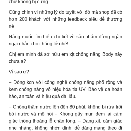
chứ không bị cứng
Cũng chính vì những lý do tuyệt vời đó mà shop đã có
hơn 200 khách với những feedback siêu dễ thương
nè
Nàng muốn tìm hiểu chi tiết về sản phẩm đừng ngần
ngại nhắn cho chúng tớ nhé!
Chị em mình đã sở hữu em xịt chống nắng Body này
chưa ạ?
Vì sao ư?
– Dòng kcn với công nghệ chống nắng phổ rộng và
kem chống nắng vô hiệu hóa tia UV. Bảo vệ da hoàn
hảo, an toàn và hiệu quả dài lâu.
– Chống thấm nước lên đến 80 phút, không bị rửa trôi
bởi nước và mồ hôi – Không gây mụn đem lại cảm
giác thông thoáng lỗ chân lông. – Dạng xịt, cảm giác
nhẹ nhàng, không nhờn dính, dễ dàng mang theo đi