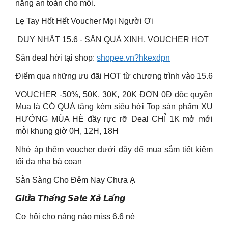
nắng an toàn cho môi.
Lẹ Tay Hốt Hết Voucher Mọi Người Ơi
️ DUY NHẤT 15.6 ️- SĂN QUÀ XINH, VOUCHER HOT
Săn deal hời tại shop:
shopee.vn?hkexdpn
Điểm qua những ưu đãi HOT từ chương trình vào 15.6
VOUCHER -50%, 50K, 30K, 20K ĐƠN 0Đ độc quyền
Mua là CÓ QUÀ tặng kèm siêu hời Top sản phẩm XU
HƯỚNG MÙA HÈ đầy rực rỡ Deal CHỈ 1K mở mới
mỗi khung giờ 0H, 12H, 18H
Nhớ áp thêm voucher dưới đây để mua sắm tiết kiệm
tối đa nha bà coan
Sẵn Sàng Cho Đêm Nay Chưa Ạ
𝙂𝙞𝙪̛̃𝙖 𝙏𝙝𝙖́𝙣𝙜 𝙎𝙖𝙡𝙚 𝙓𝙖̉ 𝙇𝙖́𝙣𝙜
Cơ hội cho nàng nào miss 6.6 nè