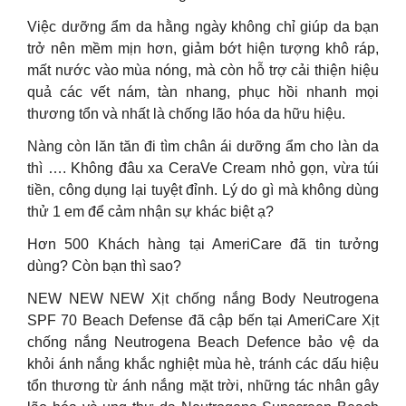
Việc dưỡng ẩm da hằng ngày không chỉ giúp da bạn
trở nên mềm mịn hơn, giảm bớt hiện tượng khô ráp,
mất nước vào mùa nóng, mà còn hỗ trợ cải thiện hiệu
quả các vết nám, tàn nhang, phục hồi nhanh mọi
thương tổn và nhất là chống lão hóa da hữu hiệu.
Nàng còn lăn tăn đi tìm chân ái dưỡng ẩm cho làn da
thì …. Không đâu xa CeraVe Cream nhỏ gọn, vừa túi
tiền, công dụng lại tuyệt đỉnh. Lý do gì mà không dùng
thử 1 em để cảm nhận sự khác biệt ạ?
Hơn 500 Khách hàng tại AmeriCare đã tin tưởng
dùng? Còn bạn thì sao?
NEW NEW NEW Xịt chống nắng Body Neutrogena
SPF 70 Beach Defense đã cập bến tại AmeriCare Xịt
chống nắng Neutrogena Beach Defence bảo vệ da
khỏi ánh nắng khắc nghiệt mùa hè, tránh các dấu hiệu
tổn thương từ ánh nắng mặt trời, những tác nhân gây