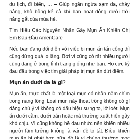
du lịch, đi biển, … – Giúp ngăn ngừa sạm da, cháy
nắng, khô bỏng kể cả khi bạn hoạt động dưới trời
nắng gắt của mùa hè.
Tìm Hiểu Các Nguyên Nhân Gây Mụn Ẩn Khiến Chị
Em Đau Đầu AmeriCare
Nếu bạn đang đối diện với việc bị mụn ẩn tấn công thì
cũng đừng quá lo lắng. Bởi vì cũng có rất nhiều người
cũng đang ở trong tình trạng giống như bạn. Họ cực kỳ
đau đầu trong việc tìm giải pháp trị mụn ẩn dứt điểm.
𝗠𝘂̣𝗻 𝗮̂̉𝗻 𝗱𝘂̛𝗼̛́𝗶 𝗱𝗮 𝗹𝗮̀ 𝗴𝗶̀?
Mụn ẩn, thực chất là một loại mụn có nhân nằm chìm
trong nang lông. Loại mụn này thoạt trông không có gì
đáng chú ý vì không có dấu hiệu sưng to, lở loét. Mụn
ẩn dưới cằm, dưới trán hoặc má thường xuất hiện gây
khó chịu. Vì cũng không hề đau nhức nên khiến nhiều
người lầm tưởng không là vấn đề to tát. Điều khiến
mụn ẩn bị ghét hơn nữa đó là vì chúng thường mọc