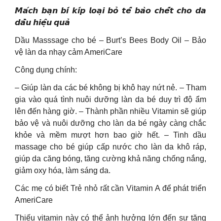
𝙈𝙖́𝙘𝙝 𝙗𝙖̣𝙣 𝙗𝙞́ 𝙠𝙞́𝙥 𝙡𝙤𝙖̣𝙞 𝙗𝙤̉ 𝙩𝙚̂́ 𝙗𝙖̀𝙤 𝙘𝙝𝙚̂́𝙩 𝙘𝙝𝙤 𝙙𝙖
𝙙𝙖̂̀𝙪 𝙝𝙞𝙚̣̂𝙪 𝙦𝙪𝙖̉
Dầu Masssage cho bé – Burt’s Bees Body Oil – Bảo
vệ làn da nhạy cảm AmeriCare
Công dụng chính:
– Giúp làn da các bé không bị khô hay nứt nẻ. – Tham
gia vào quá tình nuôi dưỡng làn da bé duy trì độ ẩm
lên đến hàng giờ. – Thành phần nhiều Vitamin sẽ giúp
bảo vệ và nuôi dưỡng cho làn da bé ngày càng chắc
khỏe và mềm mượt hơn bao giờ hết. – Tinh dầu
massage cho bé giúp cấp nước cho làn da khô ráp,
giúp da căng bóng, tăng cường khả năng chống nắng,
giảm oxy hóa, làm sáng da.
Các mẹ có biết Trẻ nhỏ rất cần Vitamin A để phát triển
AmeriCare
Thiếu vitamin này có thể ảnh hưởng lớn đến sự tăng