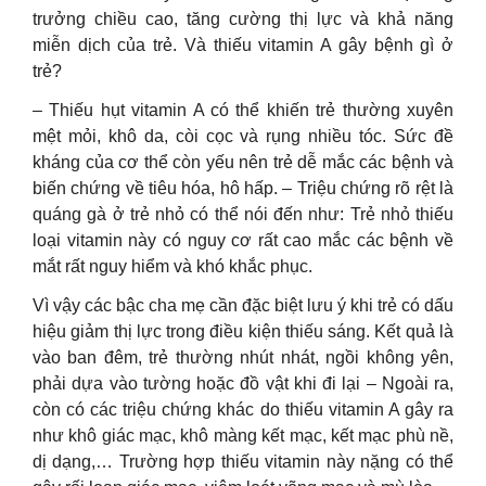
trưởng chiều cao, tăng cường thị lực và khả năng
miễn dịch của trẻ. Và thiếu vitamin A gây bệnh gì ở
trẻ?
– Thiếu hụt vitamin A có thể khiến trẻ thường xuyên
mệt mỏi, khô da, còi cọc và rụng nhiều tóc. Sức đề
kháng của cơ thể còn yếu nên trẻ dễ mắc các bệnh và
biến chứng về tiêu hóa, hô hấp. – Triệu chứng rõ rệt là
quáng gà ở trẻ nhỏ có thể nói đến như: Trẻ nhỏ thiếu
loại vitamin này có nguy cơ rất cao mắc các bệnh về
mắt rất nguy hiểm và khó khắc phục.
Vì vậy các bậc cha mẹ cần đặc biệt lưu ý khi trẻ có dấu
hiệu giảm thị lực trong điều kiện thiếu sáng. Kết quả là
vào ban đêm, trẻ thường nhút nhát, ngồi không yên,
phải dựa vào tường hoặc đồ vật khi đi lại – Ngoài ra,
còn có các triệu chứng khác do thiếu vitamin A gây ra
như khô giác mạc, khô màng kết mạc, kết mạc phù nề,
dị dạng,… Trường hợp thiếu vitamin này nặng có thể