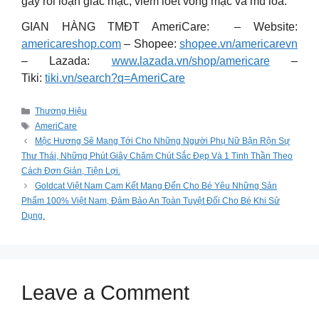
gây rối loạn giác mạc, viêm loét võng mạc và mù lòa.
GIAN HÀNG TMĐT AmeriCare: – Website:
americareshop.com
– Shopee:
shopee.vn/americarevn
– Lazada:
www.lazada.vn/shop/americare
–
Tiki:
tiki.vn/search?q=AmeriCare
Categories
Thương Hiệu
Tags
AmeriCare
Mộc Hương Sẽ Mang Tới Cho Những Người Phụ Nữ Bận Rộn Sự
Thư Thái, Những Phút Giây Chăm Chút Sắc Đẹp Và 1 Tinh Thần Theo
Cách Đơn Giản, Tiện Lợi.
Goldcat Việt Nam Cam Kết Mang Đến Cho Bé Yêu Những Sản
Phẩm 100% Việt Nam, Đảm Bảo An Toàn Tuyệt Đối Cho Bé Khi Sử
Dụng.
Leave a Comment