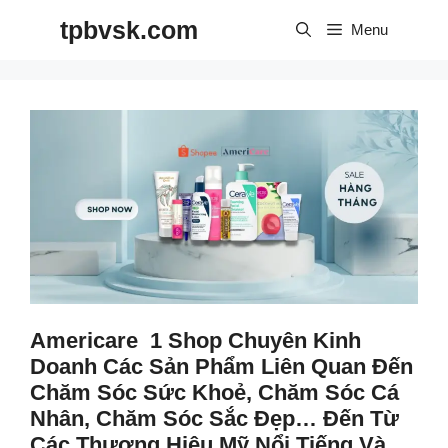
Skip
tpbvsk.com
to
Menu
content
Americare 1 Shop Chuyên Kinh
Doanh Các Sản Phẩm Liên Quan Đến
Chăm Sóc Sức Khoẻ, Chăm Sóc Cá
Nhân, Chăm Sóc Sắc Đẹp… Đến Từ
Các Thương Hiệu Mỹ Nổi Tiếng Và