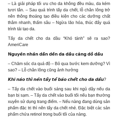
– Là giải pháp tối ưu cho da không đều màu, da kém
tươi tắn. – Sau quá trình tẩy da chết, lỗ chân lông trở
nên thông thoáng tạo điều kiện cho các dưỡng chất
thâm nhanh, thấm sâu – Ngừa lão hóa, thúc đẩy quá
trình tái tạo da.
Tẩy da chết cho da dầu “Khó tánh” sẽ ra sao?
AmeriCare
𝗡𝗴𝘂𝘆𝗲̂𝗻 𝗻𝗵𝗮̂𝗻 𝗱𝗮̂̃𝗻 𝗱𝗲̂́𝗻 𝗱𝗮 𝗱𝗮̂̀𝘂 𝗰𝗮̀𝗻𝗴 𝗱𝗼̂̉ 𝗱𝗮̂̀𝘂
– Chăm sóc da quá độ – Bỏ qua bước kem dưỡng? Vì
sao? – Lỗ chân lông cũng ảnh hưởng
𝙆𝙝𝙞 𝙣𝙖̀𝙤 𝙩𝙝𝙞̀ 𝙣𝙚̂𝙣 𝙩𝙖̂̉𝙮 𝙩𝙚̂́ 𝙗𝙖̀𝙤 𝙘𝙝𝙚̂́𝙩 𝙘𝙝𝙤 𝙙𝙖 𝙙𝙖̂̀𝙪?
– Tẩy da chết vào buổi sáng sau khi ngủ dậy nếu da
bạn bị sạm. – Tẩy da chết vào buổi tối nếu bạn thường
xuyên sử dụng trang điểm. – Nếu nàng đang dùng sản
phẩm đặc trị thì nên tẩy da chết nhé. Đặc biệt các sản
phẩm chứa retinol trong buổi tối của nàng.