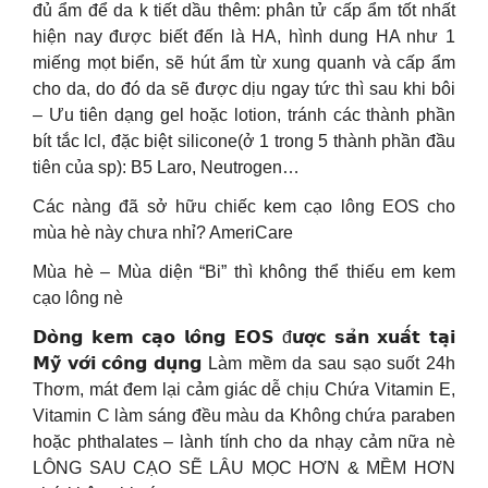
đủ ẩm để da k tiết dầu thêm: phân tử cấp ẩm tốt nhất
hiện nay được biết đến là HA, hình dung HA như 1
miếng mọt biển, sẽ hút ẩm từ xung quanh và cấp ẩm
cho da, do đó da sẽ được dịu ngay tức thì sau khi bôi
– Ưu tiên dạng gel hoặc lotion, tránh các thành phần
bít tắc lcl, đặc biệt silicone(ở 1 trong 5 thành phần đầu
tiên của sp): B5 Laro, Neutrogen…
Các nàng đã sở hữu chiếc kem cạo lông EOS cho
mùa hè này chưa nhỉ? AmeriCare
Mùa hè – Mùa diện “Bi” thì không thể thiếu em kem
cạo lông nè
𝗗𝗼̀𝗻𝗴 𝗸𝗲𝗺 𝗰𝗮̣𝗼 𝗹𝗼̂𝗻𝗴 𝗘𝗢𝗦 đ𝘂̛𝗼̛̣𝗰 𝘀𝗮̉𝗻 𝘅𝘂𝗮̂́𝘁 𝘁𝗮̣𝗶
𝗠𝘆̃ 𝘃𝗼̛́𝗶 𝗰𝗼̂𝗻𝗴 𝗱𝘂̣𝗻𝗴 Làm mềm da sau sạo suốt 24h
Thơm, mát đem lại cảm giác dễ chịu Chứa Vitamin E,
Vitamin C làm sáng đều màu da Không chứa paraben
hoặc phthalates – lành tính cho da nhạy cảm nữa nè
LÔNG SAU CẠO SẼ LÂU MỌC HƠN & MỀM HƠN