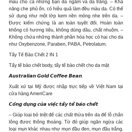
màu cho cả những bạn da ngăm và da trắng. – Khả
năng che phủ ổn, có hiệu quả làm đều màu da. Có thể
sử dụng như một lớp kem nền mỏng nhẹ trên da. –
Được kiểm chứng là an toàn tuyệt đối. Hoàn toàn
không có hương liệu, không dùng dầu, chất nhuộm. –
Không chứa những thành phần hóa học có hại cho da
như Oxybenzone, Paraben, PABA, Petrolatum.
Tẩy Tế Bào Chết 2 IN 1
Tẩy tế bào chết body, tẩy tế bào chết cho da mặt
𝘼𝙪𝙨𝙩𝙧𝙖𝙡𝙞𝙖𝙣 𝙂𝙤𝙡𝙙 𝘾𝙤𝙛𝙛𝙚𝙚 𝘽𝙚𝙖𝙣
Xuất xứ tại Mỹ được nhập trực tiếp về Việt Nam tại
cửa hàng AmeriCare
𝘾𝙤̂𝙣𝙜 𝙙𝙪̣𝙣𝙜 𝙘𝙪̉𝙖 𝙫𝙞𝙚̣̂𝙘 𝙩𝙖̂̉𝙮 𝙩𝙚̂́ 𝙗𝙖̀𝙤 𝙘𝙝𝙚̂́𝙩
– Giúp loại bỏ triệt để các chất thừa trên da để lỗ chân
lông được thông thoáng. Từ đó giúp ngăn ngừa các
loại mụn khác nhau như mụn đầu đen, mụn đầu trắng.