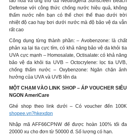
lão hóa và ung thư da Neutrogena Sunscreen Beach
Defense với công thức chống nước hiệu quả, không
thấm nước nên bạn có thể chơi thể thao dưới trời
nhiệt độ cao hay bơi dưới nước mà độ bảo vệ da vẫn
rất cao
Công dụng từng thành phần: – Avobenzone: là chất
phản xạ lại tia cực tím, có khả năng bảo vệ da khỏi tia
UVA cực mạnh – Homosalate, Octisalate: có khả năng
bảo vệ da khỏi tia UVB – Octocrylene: lọc tia UVB,
chống thấm nước – Oxybenzone: Ngăn chặn ảnh
hưởng của UVA và UVB lên da
MỘT CHẠM VÀO LINK SHOP – ÁP VOUCHER SIÊU
NGON AmeriCare
Ghé shop theo link dưới – Có voucher đến 100K
shopee.vn?hkexdpn
Nhập mã AFF66CPNW để được hoàn 100% tối đa
20000 xu cho đơn từ 50000 đ. Số lượng có hạn.