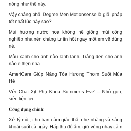
nóng như thế này.
Vậy chẳng phải Degree Men Motionsense là giải pháp
tốt nhất lúc này sao?
Mùi hương nước hoa không hề giống mùi công
nghiệp nha nên chàng tự tin hốt ngay một em về dùng
nè.
Màu xanh cho anh nào lanh lanh. Trắng đen cho anh
nào e thẹn nha
AmeriCare Giúp Nàng Tỏa Hương Thơm Suốt Mùa
Hè
Với Chai Xịt Phụ Khoa Summer’s Eve’ – Nhỏ gọn,
siêu tiện lợi
𝐂𝐨̂𝐧𝐠 𝐝𝐮̣𝐧𝐠 𝐜𝐡𝐢́𝐧𝐡:
Xử lý mùi, cho bạn cảm giác thật nhẹ nhàng và sảng
khoái suốt cả ngày. Hấp thụ độ ẩm, giữ vùng nhạy cảm