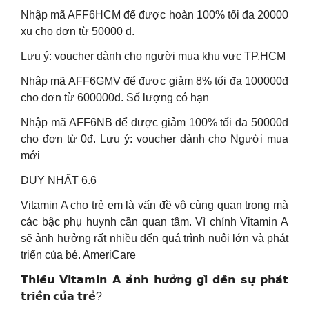
Nhập mã AFF6HCM để được hoàn 100% tối đa 20000
xu cho đơn từ 50000 đ.
Lưu ý: voucher dành cho người mua khu vực TP.HCM
Nhập mã AFF6GMV để được giảm 8% tối đa 100000đ
cho đơn từ 600000đ. Số lượng có hạn
Nhập mã AFF6NB để được giảm 100% tối đa 50000đ
cho đơn từ 0đ. Lưu ý: voucher dành cho Người mua
mới
DUY NHẤT 6.6
Vitamin A cho trẻ em là vấn đề vô cùng quan trọng mà
các bậc phụ huynh cần quan tâm. Vì chính Vitamin A
sẽ ảnh hưởng rất nhiều đến quá trình nuôi lớn và phát
triển của bé. AmeriCare
𝗧𝗵𝗶𝗲̂́𝘂 𝗩𝗶𝘁𝗮𝗺𝗶𝗻 𝗔 𝗮̉𝗻𝗵 𝗵𝘂̛𝗼̛̉𝗻𝗴 𝗴𝗶̀ 𝗱𝗲̂́𝗻 𝘀𝘂̛̣ 𝗽𝗵𝗮́𝘁
𝘁𝗿𝗶𝗲̂̉𝗻 𝗰𝘂̉𝗮 𝘁𝗿𝗲̉?