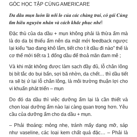
GÓC HỌC TẬP CÙNG AMERICARE
𝑫𝒂 𝒅𝒂̂̀𝒖 𝒎𝒖̣𝒏 𝒍𝒖𝒐̂𝒏 𝒍𝒂̀ 𝒏𝒐̂̃𝒊 𝒍𝒐 𝒄𝒖̉𝒂 𝒄𝒂́𝒄 𝒄𝒉𝒂̀𝒏𝒈 𝒕𝒓𝒂𝒊, 𝒄𝒐̂ 𝒈𝒂́𝒊 𝑪𝒖̀𝒏𝒈
𝒕𝒊̀𝒎 𝒉𝒊𝒆̂̉𝒖 𝒏𝒈𝒖𝒚𝒆̂𝒏 𝒏𝒉𝒂̂𝒏 𝒗𝒂̀ 𝒄𝒂́𝒄𝒉 𝒌𝒉𝒂̆́𝒄 𝒑𝒉𝒖̣𝒄 𝒏𝒉𝒆́!
Đặc thù của da dầu + mụn không phải là thừa ẩm mà
là do da bị thiếu ẩm nên da mặt mới feedback ngược
lại kiểu “tao đang khô lắm, tiết cho t ít dầu đi nào” thế là
cơ thể mới tiết ra 1 đống dầu để thoả mãn đam mê ;
Và khi mặt không được làm sạch đầy đủ, lỗ chân lông
bị bít tắc do bụi bẩn, sợi bã nhờn, da chết… thì dầu tiết
ra sẽ bị ứ lại lỗ chân lông, là môi trường thuận lợi cho
vi khuẩn phát triển – mụn
Do đó da dầu thì việc dưỡng ẩm lại là cần thiết và
chọn loại dưỡng ẩm nào lại càng quan trọng hơn. Yêu
cầu của dưỡng ẩm cho da dầu + mụn.
– Phải thoáng: mỏng nhẹ, tránh mấy dạng mỡ, sáp
như vaseline, các loại kem chất quá đặc… – Phải là