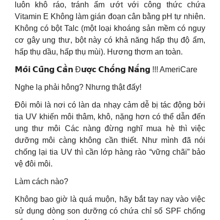
luôn khô ráo, tránh ẩm ướt với công thức chứa
Vitamin E Không làm gián đoạn cân bằng pH tự nhiên.
Không có bột Talc (một loại khoáng sản mềm có nguy
cơ gây ung thư, bột này có khả năng hấp thụ độ ẩm,
hấp thụ dầu, hấp thụ mùi). Hương thơm an toàn.
𝗠𝗼̂𝗶 𝗖𝘂̃𝗻𝗴 𝗖𝗮̂̀𝗻 Đ𝘂̛𝗼̛̣𝗰 𝗖𝗵𝗼̂́𝗻𝗴 𝗡𝗮̆́𝗻𝗴 !!! AmeriCare
Nghe lạ phải hông? Nhưng thật đấy!
Đôi môi là nơi có làn da nhạy cảm dễ bị tác động bởi
tia UV khiến môi thâm, khô, nặng hơn có thể dẫn đến
ung thư môi Các nàng đừng nghĩ mua hè thì việc
dưỡng môi càng không cần thiết. Như mình đã nói
chống lại tia UV thì cần lớp hàng rào “vững chãi” bảo
vệ đôi môi.
Làm cách nào?
Không bao giờ là quá muộn, hãy bắt tay nay vào việc
sử dụng dòng son dưỡng có chứa chỉ số SPF chống