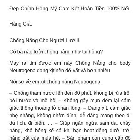
Đẹp Chính Hãng Mỹ Cam Kết Hoàn Tiền 100% Nếu
Hàng Giả.
Chống Nắng Cho Người Lườiii
Có bà nào lười chống nắng như tui hông?
May ra tìm được em này Chống Nắng cho body
Neutrogena dạng xịt nên đỡ vất vả hơn nhiều
Nói sơ về em xịt chống nắng Neutrogena:
– Chống thấm nước lên đến 80 phút, không bị rửa trôi
bởi nước và mồ hôi – Không gây mụn đem lại cảm
giác thông thoáng lỗ chân lông. – Dạng xịt, cảm giác
nhẹ nhàng, không nhờn dính, dễ dàng mang theo đi
du lịch, đi biển, … – Giúp ngăn ngừa sạm da, cháy
nắng, khô bỏng kể cả khi bạn hoạt động dưới trời
nắng gắt của mùa hè. – Sản phẩm còn cung cấp độ