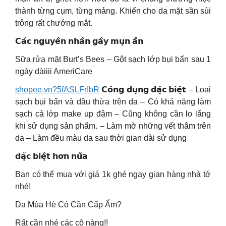
thành từng cụm, từng mảng. Khiến cho da mặt sần sùi
trông rất chướng mắt.
𝗖𝗮́𝗰 𝗻𝗴𝘂𝘆𝗲̂𝗻 𝗻𝗵𝗮̂𝗻 𝗴𝗮̂𝘆 𝗺𝘂̣𝗻 𝗮̂̉𝗻
Sữa rửa mặt Burt’s Bees – Gột sạch lớp bụi bẩn sau 1
ngày dàiiii AmeriCare
shopee.vn?5fASLFrIbR
𝗖𝗼̂𝗻𝗴 𝗱𝘂̣𝗻𝗴 𝗱𝗮̣̆𝗰 𝗯𝗶𝗲̣̂𝘁 – Loại
sạch bụi bẩn và dầu thừa trên da – Có khả năng làm
sạch cả lớp make up đậm – Cũng không cần lo lắng
khi sử dụng sản phẩm. – Làm mờ những vết thâm trên
da – Làm đều màu da sau thời gian dài sử dụng
𝗱𝗮̣̆𝗰 𝗯𝗶𝗲̣̂𝘁 𝗵𝗼̛𝗻 𝗻𝘂̛̃𝗮
Bạn có thể mua với giá 1k ghé ngay gian hàng nhà tớ
nhé!
Da Mùa Hè Có Cần Cấp Ẩm?
Rất cần nhé các cô nàng!!