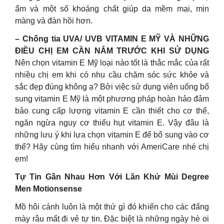
ẩm và một số khoáng chất giúp da mềm mại, mịn
màng và đàn hồi hơn.
– Chống tia UVA/ UVB VITAMIN E MỸ VÀ NHỮNG
ĐIỀU CHỊ EM CẦN NẮM TRƯỚC KHI SỬ DỤNG
Nên chọn vitamin E Mỹ loại nào tốt là thắc mắc của rất
nhiều chị em khi có nhu cầu chăm sóc sức khỏe và
sắc đẹp đúng không ạ? Bởi việc sử dụng viên uống bổ
sung vitamin E Mỹ là một phương pháp hoàn hảo đảm
bảo cung cấp lượng vitamin E cần thiết cho cơ thể,
ngăn ngừa nguy cơ thiếu hụt vitamin E. Vậy đâu là
những lưu ý khi lựa chọn vitamin E để bổ sung vào cơ
thể? Hãy cùng tìm hiểu nhanh với AmeriCare nhé chị
em!
Tự Tin Gần Nhau Hơn Với Lăn Khử Mùi Degree
Men Motionsense
Mồ hôi cánh luôn là một thứ gì đó khiến cho các đấng
mày râu mất đi vẻ tự tin. Đặc biệt là những ngày hè oi