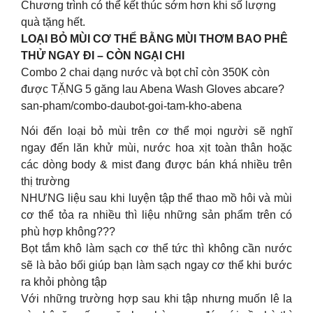
Chương trình có thể kết thúc sớm hơn khi số lượng
quà tặng hết.
LOẠI BỎ MÙI CƠ THỂ BẰNG MÙI THƠM BAO PHÊ
THỬ NGAY ĐI – CÒN NGẠI CHI
Combo 2 chai dạng nước và bọt chỉ còn 350K còn
được TẶNG 5 găng lau Abena Wash Gloves abcare?
san-pham/combo-daubot-goi-tam-kho-abena
Nói đến loại bỏ mùi trên cơ thể mọi người sẽ nghĩ
ngay đến lăn khử mùi, nước hoa xịt toàn thân hoặc
các dòng body & mist đang được bán khá nhiều trên
thị trường
NHƯNG liệu sau khi luyện tập thể thao mồ hôi và mùi
cơ thể tỏa ra nhiều thì liệu những sản phẩm trên có
phù hợp không???
Bọt tắm khô làm sạch cơ thể tức thì không cần nước
sẽ là bảo bối giúp bạn làm sạch ngay cơ thể khi bước
ra khỏi phòng tập
Với những trường hợp sau khi tập nhưng muốn lê la