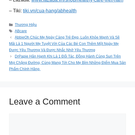
– Tiki:
tiki.vn/cua-hang/abhealth
Categories
Thương Hiệu
Tags
ABcare
AbbieOh Chúc Mẹ Ngày Càng Trẻ Đẹp, Luôn Khỏe Mạnh Và Sẽ
Mãi Là 1 Người Mẹ Tuyệt Vời Của Các Bé Con Thêm Một Ngày Mẹ
Được Yêu Thương Và Được Nhắc Nhở Yêu Thương
DrPapie Hân Hạnh Khi Là 1 Đối Tác, Đồng Hành Cùng Suri Trên
Mọi Chặng Đường, Cùng Mang Tới Cho Mẹ Bỉm Những Điểm Mua Sản
Phẩm Chính Hãng.
Leave a Comment
Comment