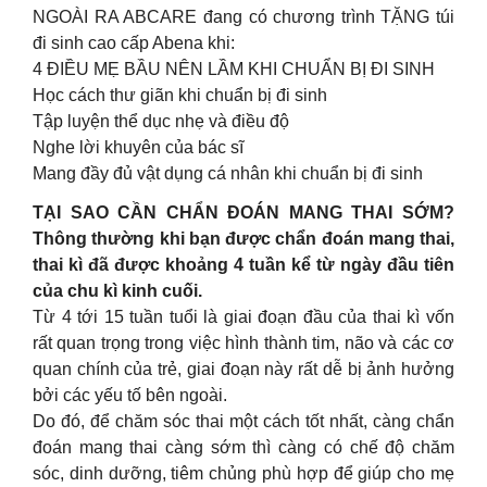
NGOÀI RA ABCARE đang có chương trình TẶNG túi
đi sinh cao cấp Abena khi:
4 ĐIỀU MẸ BẦU NÊN LẦM KHI CHUẨN BỊ ĐI SINH
Học cách thư giãn khi chuẩn bị đi sinh
Tập luyện thể dục nhẹ và điều độ
Nghe lời khuyên của bác sĩ
Mang đầy đủ vật dụng cá nhân khi chuẩn bị đi sinh
TẠI SAO CẦN CHẨN ĐOÁN MANG THAI SỚM?
Thông thường khi bạn được chẩn đoán mang thai,
thai kì đã được khoảng 4 tuần kể từ ngày đầu tiên
của chu kì kinh cuối.
Từ 4 tới 15 tuần tuổi là giai đoạn đầu của thai kì vốn
rất quan trọng trong việc hình thành tim, não và các cơ
quan chính của trẻ, giai đoạn này rất dễ bị ảnh hưởng
bởi các yếu tố bên ngoài.
Do đó, để chăm sóc thai một cách tốt nhất, càng chẩn
đoán mang thai càng sớm thì càng có chế độ chăm
sóc, dinh dưỡng, tiêm chủng phù hợp để giúp cho mẹ