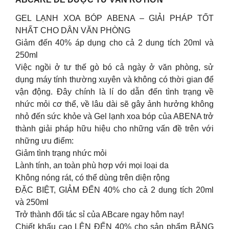
GEL LẠNH XOA BÓP ABENA – GIẢI PHÁP TỐT
NHẤT CHO DÂN VĂN PHÒNG
Giảm đến 40% áp dụng cho cả 2 dung tích 20ml và
250ml
Việc ngồi ở tư thế gò bó cả ngày ở văn phòng, sử
dụng máy tính thường xuyên và không có thời gian để
vận động. Đây chính là lí do dẫn đến tình trạng về
nhức mỏi cơ thể, về lâu dài sẽ gây ảnh hưởng không
nhỏ đến sức khỏe và Gel lạnh xoa bóp của ABENA trở
thành giải pháp hữu hiệu cho những vấn đề trên với
những ưu điểm:
Giảm tình trạng nhức mỏi
Lành tính, an toàn phù hợp với mọi loại da
Không nóng rát, có thể dùng trên diện rộng
ĐẶC BIỆT, GIẢM ĐẾN 40% cho cả 2 dung tích 20ml
và 250ml
Trở thành đối tác sỉ của ABcare ngay hôm nay!
Chiết khấu cao LÊN ĐẾN 40% cho sản phẩm BĂNG