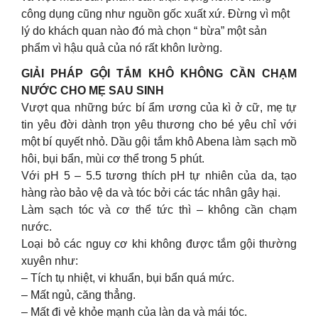
công dụng cũng như nguồn gốc xuất xứ. Đừng vì một
lý do khách quan nào đó mà chọn “ bừa” một sản
phẩm vì hậu quả của nó rất khôn lường.
GIẢI PHÁP GỘI TẮM KHÔ KHÔNG CẦN CHẠM
NƯỚC CHO MẸ SAU SINH
Vượt qua những bức bí ẩm ương của kì ở cữ, mẹ tự
tin yêu đời dành trọn yêu thương cho bé yêu chỉ với
một bí quyết nhỏ. Dầu gội tắm khô Abena làm sạch mồ
hôi, bụi bẩn, mùi cơ thể trong 5 phút.
Với pH 5 – 5.5 tương thích pH tự nhiên của da, tạo
hàng rào bảo vệ da và tóc bởi các tác nhân gây hại.
Làm sạch tóc và cơ thể tức thì – không cần chạm
nước.
Loại bỏ các nguy cơ khi không được tắm gội thường
xuyên như:
– Tích tụ nhiệt, vi khuẩn, bụi bẩn quá mức.
– Mất ngủ, căng thẳng.
– Mất đi vẻ khỏe mạnh của làn da và mái tóc.