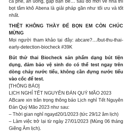
cà phê, ăn uống, gặp bạn bè… sau đó mới về nhà thì
bọt tắm khô Abena là giải pháp gần như tối ưu và tốt
nhất.
THIỆT KHÔNG THẦY ĐỂ BỌN EM CÒN CHÚC
MỪNG
Mọi người tham khảo tại đây: abcare?…/but-thu-thai-
early-detection-biocheck #39K
Bút thử thai Biocheck sản phẩm dạng bút tiện
dụng, đảm bảo vệ sinh do có thể test ngay trên
dòng chảy nước tiểu, không cần đựng nước tiểu
vào cốc để test.
[THÔNG BÁO]
LỊCH NGHỈ TẾT NGUYÊN ĐÁN QUÝ MÃO 2023
ABcare xin trân trọng thông báo Lịch nghỉ Tết Nguyên
Đán Quý Mão 2023 như sau:
– Thời gian nghỉ ngayd20/1/2023 (tức 29/12 âm lịch)
– Làm việc trở lại từ ngày 27/01/2023 (Mùng 06 tháng
Giêng Âm lịch).