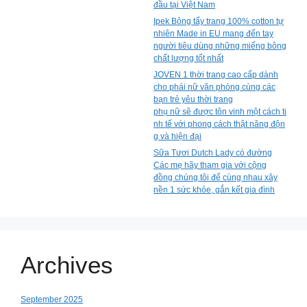
đầu tại Việt Nam
Ipek Bông tẩy trang 100% cotton tự
nhiên Made in EU mang đến tay
người tiêu dùng những miếng bông
chất lượng tốt nhất
JOVEN 1 thời trang cao cấp dành
cho phái nữ văn phòng cùng các
bạn trẻ yêu thời trang
phụ nữ sẽ được tôn vinh một cách ti
nh tế với phong cách thật năng độn
g và hiện đại
Sữa Tươi Dutch Lady có đường
Các mẹ hãy tham gia với cộng
đồng chúng tôi để cùng nhau xây
nền 1 sức khỏe, gắn kết gia đình
Archives
September 2025