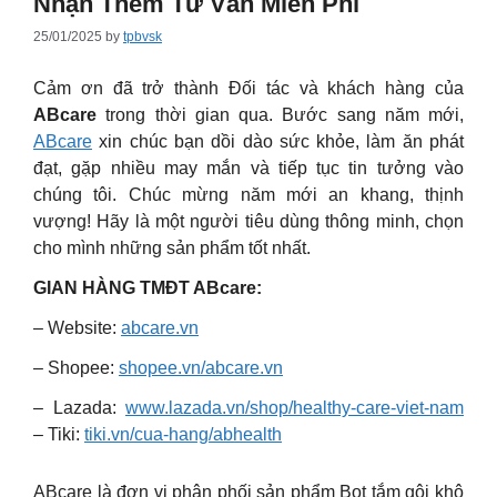
Nhận Thêm Tư Vấn Miễn Phí
25/01/2025
by
tpbvsk
Cảm ơn đã trở thành Đối tác và khách hàng của
ABcare
trong thời gian qua. Bước sang năm mới,
ABcare
xin chúc bạn dồi dào sức khỏe, làm ăn phát
đạt, gặp nhiều may mắn và tiếp tục tin tưởng vào
chúng tôi. Chúc mừng năm mới an khang, thịnh
vượng! Hãy là một người tiêu dùng thông minh, chọn
cho mình những sản phẩm tốt nhất.
GIAN HÀNG TMĐT ABcare:
– Website:
abcare.vn
– Shopee:
shopee.vn/abcare.vn
– Lazada:
www.lazada.vn/shop/healthy-care-viet-nam
– Tiki:
tiki.vn/cua-hang/abhealth
ABcare là đơn vị phân phối sản phẩm Bọt tắm gội khô