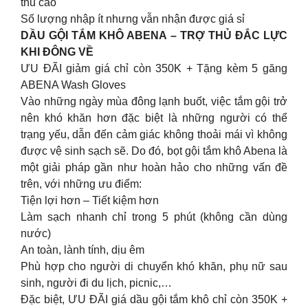
thu cao
Số lượng nhập ít nhưng vẫn nhận được giá sỉ
DẦU GỘI TẮM KHÔ ABENA – TRỢ THỦ ĐẮC LỰC
KHI ĐÔNG VỀ
ƯU ĐÃI giảm giá chỉ còn 350K + Tặng kèm 5 găng
ABENA Wash Gloves
Vào những ngày mùa đông lạnh buốt, việc tắm gội trở
nên khó khăn hơn đặc biệt là những người có thể
trạng yếu, dẫn đến cảm giác không thoải mái vì không
được vệ sinh sạch sẽ. Do đó, bọt gội tắm khô Abena là
một giải pháp gần như hoàn hảo cho những vấn đề
trên, với những ưu điểm:
Tiện lợi hơn – Tiết kiệm hơn
Làm sạch nhanh chỉ trong 5 phút (không cần dùng
nước)
An toàn, lành tính, dịu êm
Phù hợp cho người di chuyển khó khăn, phụ nữ sau
sinh, người đi du lịch, picnic,…
Đặc biệt, ƯU ĐÃI giá dầu gội tắm khô chỉ còn 350K +