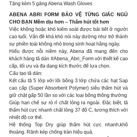
Tặng kèm 5 găng Abena Wash Gloves
ABENA ABRI FORM BẢO VỆ TỪNG GIẤC NGỦ
CHO BẠN Mềm dịu hơn – Thấm hút tốt hơn
Việc không hoặc khó kiểm soát được bài tiết ở người
cao tuổi. Vấn đề khá khó nói này dường như trở thành
sự phiền toái không nhỏ trong sinh hoạt hằng ngày.
Hiểu được nỗi niềm này, Abena đã mang đến cho
khách hàng tã dán #Abena_Abri_Form với thiết kế cao
cấp, tối ưu và đa dạng kích thước để lựa chọn.
Cấu tạo tã dán:
Kết cấu tã 5 lớp với lõi bông 3 lớp chứa các hạt Sap
cao cấp (Super Absorbent Polymer) siêu thấm hút và
giữ chặt gấp 50 lần so với các loại bông thông thường
Giúp hạn chế sự rò rỉ chất lỏng ra ngoài. Đặc biệt, tã
thấm hút cực nhanh chất lỏng 37 độ C, tương thích với
nhiệt độ cơ thể.
Hệ thống Top Dry giúp thấm hút cực nhanh,khô
thoáng. Rãnh kép chống tràn hiệu quả.