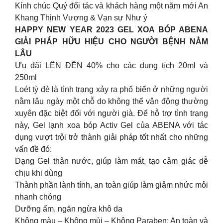
Kính chúc Quý đối tác và khách hàng một năm mới An
Khang Thịnh Vượng & Vạn sự Như ý
HAPPY NEW YEAR 2023 GEL XOA BÓP ABENA
GIẢI PHÁP HỮU HIỆU CHO NGƯỜI BỆNH NẰM
LÂU
Ưu đãi LÊN ĐẾN 40% cho các dung tích 20ml và
250ml
Loét tỳ đè là tình trạng xảy ra phổ biến ở những người
nằm lâu ngày một chỗ do không thể vận động thường
xuyên đặc biệt đối với người già. Để hỗ trợ tình trạng
này, Gel lạnh xoa bóp Activ Gel của ABENA với tác
dụng vượt trội trở thành giải pháp tốt nhất cho những
vấn đề đó:
Dạng Gel thân nước, giúp làm mát, tạo cảm giác dễ
chịu khi dùng
Thành phần lành tính, an toàn giúp làm giảm nhức mỏi
nhanh chóng
Dưỡng ẩm, ngăn ngừa khô da
Không màu – Không mùi – Không Paraben: An toàn và