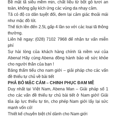
Bề mặt tã siêu mềm mịn, chất liệu từ bột gỗ tươi an
toàn, không gây kích ứng các vùng da nhạy cảm.
Tã có độ co dãn tuyệt đối, đem lại cảm giác thoải mái
như mặc đồ lót.
Thể tích lên đến 2.5L gấp 4 lần so với các loại tã thông
thường.
Liên hệ ngay: (028) 7102 7968 để nhận tư vấn miễn
phí
Sự hài lòng của khách hàng chính là niềm vui của
Abena! Hãy cùng Abena đồng hành bảo vệ sức khỏe
cho người thân của bạn !
Băng thấm tiểu cho nam giới – giải pháp cho các vấn
đề thiếu tự chủ về bài tiết
PHÁ BỎ MẶC CẢM – CHINH PHỤC ĐAM MÊ
Duy nhất tại Việt Nam, Abena Man – Giải pháp số 1
cho các vấn đề thiếu tự chủ bài tiết ở Nam giới! Giải
tỏa áp lực thiếu tự tin, cho phép Nam giới lấy lại sức
mạnh vốn có!
Thiết kế chuyên biệt chỉ dành cho Nam giới