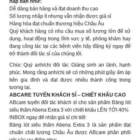
hấp dẫn như:
Dễ dàng bán hàng và đạt doanh thu cao
Số lượng nhập ít nhưng vẫn nhận được giá sỉ
Hàng hóa đạt chuẩn thương hiệu Châu Âu
Quý khách hàng có nhu cầu mua số lượng lớn để sử
dụng, hoạt động trong lĩnh vực y tế, phòng khám hay
đang công tác tại các bệnh viện hãy đăng ký ngay để
trở thành đối tác sỉ của chúng tôi.
Chúc Quý anh/chị đối tác Giáng sinh an lành, hạnh
phúc. Mong rằng anh/chị sẽ có những phút giây ấm áp
bên gia đình và đạt được nhiều thành công trong
tương lai.
ABCARE TUYỂN KHÁCH SỈ – CHIẾT KHẤU CAO
ABcare tuyển đối tác khách sỉ cho sản phẩm Băng lót
siêu thấm Abena Extra 3 với chiết khấu LÊN TỚI 40%
INBOX ngay để nhận giá sỉ chi tiết
Băng lót siêu thấm Abena Extra 3 là sản phẩm đạt
chuẩn chất lượng Châu Âu được ABcare phân phối
với các ưu điểm như: