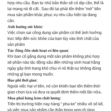
hợp nhu cầu. Bạn tự nhủ bản thân sẽ có dịp cần, thể là
lại mang nó đi cất . Sau đó lại phải tốn thêm “mớ” tiền
mua sản phẩm khác phục vụ nhu cầu hiện tại đang
cần.
𝐀̉𝐧𝐡 𝐡𝐮̛𝐨̛̉𝐧𝐠 𝐬𝐮̛́𝐜 𝐤𝐡𝐨̉𝐞:
Việc chọn sai công dụng sản phẩm có thể ảnh hưởng
trực tiếp đến sức khỏe của bạn tùy vào tính chất của
sản phẩm
𝐓𝐚́𝐜 đ𝐨̣̂𝐧𝐠 đ𝐞̂́𝐧 𝐬𝐢𝐧𝐡 𝐡𝐨𝐚̣𝐭 𝐜𝐨́ 𝐥𝐢𝐞̂𝐧 𝐪𝐮𝐚𝐧:
Khi bạn cố gắng dụng một sản phẩm không phù hợp
sẽ phần nào tác động xấu đến những sinh hoạt hằng
ngày gây tình trạng khó chịu vì nó thật sự không đúng
những gì bạn mong muốn.
𝐇𝐚𝐨 𝐩𝐡𝐢́ 𝐭𝐡𝐨̛̀𝐢 𝐠𝐢𝐚𝐧:
Ngoài việc hại ví tiền, nó còn khiến bạn tốn thêm thời
gian chọn lựa và đưa ra quyết định thêm một lần nữa.
𝐌𝐮𝐚 𝐩𝐡𝐚̉𝐢 𝐡𝐚̀𝐧𝐠 𝐤𝐞́𝐦 𝐜𝐡𝐚̂́𝐭 𝐥𝐮̛𝐨̛̣𝐧𝐠:
Trên thị trường hiện nay hàng “ pha ke” nhiều vô số kể,
và việc mua sản phẩm cần thận trọng xem rõ ràng