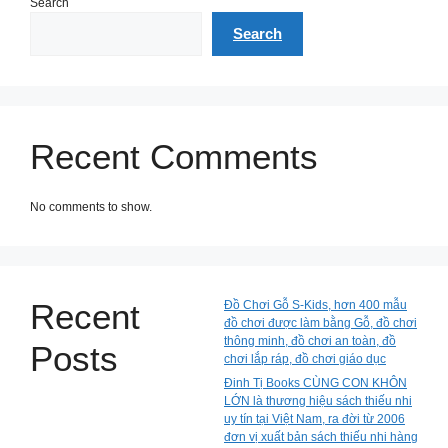
Search
Search
Recent Comments
No comments to show.
Recent
Đồ Chơi Gỗ S-Kids, hơn 400 mẫu
đồ chơi được làm bằng Gỗ, đồ chơi
thông minh, đồ chơi an toàn, đồ
Posts
chơi lắp ráp, đồ chơi giáo dục
Đinh Tị Books CÙNG CON KHÔN
LỚN là thương hiệu sách thiếu nhi
uy tín tại Việt Nam, ra đời từ 2006
đơn vị xuất bản sách thiếu nhi hàng