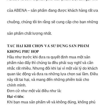
của ABENA – sản phẩm đang được khách hàng rất ưa
chuộng, chúng tôi tin rằng sẽ cung cấp cho bạn những
sản phẩm chất lượng nhất.
𝐓𝐀́𝐂 𝐇𝐀̣𝐈 𝐊𝐇𝐈 𝐂𝐇𝐎̣𝐍 𝐕𝐀̀ 𝐒𝐔̛̃ 𝐃𝐔̣𝐍𝐆 𝐒𝐀̉𝐍 𝐏𝐇𝐀̂̉𝐌
𝐊𝐇𝐎̂𝐍𝐆 𝐏𝐇𝐔̀ 𝐇𝐎̛̣𝐏
Hầu như trước khi đưa ra quyết định mua một sản
phẩm nào đấy thì chúng ta đều phải suy nghĩ và cân
nhắc rất nhiều. Nhưng đôi khi lại vì một vài lý do khách
quan tác động và đưa ra những lựa chọn sai lầm. Điều
này rất tai hại, và mang đến những phiền toái cho
chính mình.
Đơn cử như một vài điều như là:
𝐇𝐚̣𝐢 𝐯𝐢́ 𝐭𝐢𝐞̂̀𝐧:
Khi bạn mua sản phẩm về và không đúng, không phù