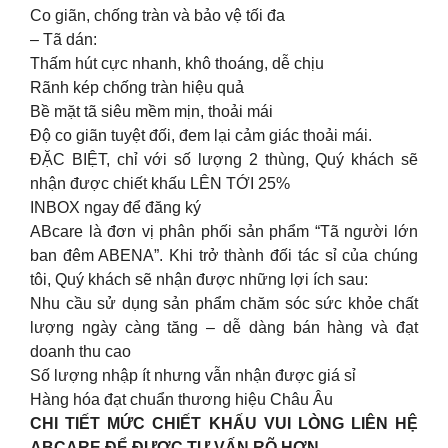
Co giãn, chống tràn và bảo vệ tối đa
– Tã dán:
Thấm hút cực nhanh, khô thoáng, dễ chịu
Rãnh kép chống tràn hiệu quả
Bề mặt tã siêu mềm mịn, thoải mái
Độ co giãn tuyệt đối, đem lại cảm giác thoải mái.
ĐẶC BIỆT, chỉ với số lượng 2 thùng, Quý khách sẽ
nhận được chiết khấu LÊN TỚI 25%
INBOX ngay để đăng ký
ABcare là đơn vị phân phối sản phẩm “Tã người lớn
ban đêm ABENA”. Khi trở thành đối tác sỉ của chúng
tôi, Quý khách sẽ nhận được những lợi ích sau:
Nhu cầu sử dụng sản phẩm chăm sóc sức khỏe chất
lượng ngày càng tăng – dễ dàng bán hàng và đạt
doanh thu cao
Số lượng nhập ít nhưng vẫn nhận được giá sỉ
Hàng hóa đạt chuẩn thương hiệu Châu Âu
CHI TIẾT MỨC CHIẾT KHẤU VUI LÒNG LIÊN HỆ
ABCARE ĐỂ ĐƯỢC TƯ VẤN RÕ HƠN