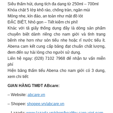
Siêu thấm hút, dung tích đa dạng từ 250ml – 700ml
Khóa chặt 5 lớp khô ráo, chống tràn, ngăn mùi
Mỏng nhẹ, kín đáo, an toàn như mặt đồ lót
ĐẶC BIỆT, Nhỏ gọn – Tiết kiệm chi phí!
Khác với tã giấy thông dụng đây là dòng sản phẩm
chuyên biệt dành riêng cho nam giới và tình trạng
bệnh nhẹ hơn như són tiểu nhẹ hoặc rỉ nước tiểu ít.
Abena cam kết cung cấp băng đạt chuẩn chất lượng,
đem đến sự hài lòng cho người sử dụng.
Liên hệ ngay: (028) 7102 7968 để nhận tư vấn miễn
phí
Hiện băng thấm tiểu Abena cho nam giới có 3 dung,
xem chi tiết:
GIAN HÀNG TMĐT ABcare:
– Website:
abcare.vn
– Shopee:
shopee.vn/abcare.vn
– Lazada:
www.lazada.vn/shop/healthy-care-viet-nam