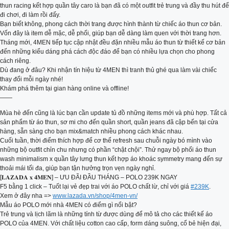
thun racing kết hợp quần tây caro là bạn đã có một outfit trẻ trung và đầy thu hút để
đi chơi, đi làm rồi đấy.
Bạn biết không, phong cách thời trang được hình thành từ chiếc áo thun cơ bản.
Vốn đây là item dễ mặc, dễ phối, giúp bạn dễ dàng làm quen với thời trang hơn.
Tháng mới, 4MEN tiếp tục cập nhật đều đặn nhiều mẫu áo thun từ thiết kế cơ bản
đến những kiểu dáng phá cách độc đáo để bạn có nhiều lựa chọn cho phong
cách riêng.
Dù đang ở đâu? Khi nhận tín hiệu từ 4MEN thì tranh thủ ghé qua làm vài chiếc
thay đổi mỗi ngày nhé!
Khám phá thêm tại gian hàng online và offline!
——
Mùa hè đến cũng là lúc bạn cần update tủ đồ những items mới và phù hợp. Tất cả
sản phẩm từ áo thun, sơ mi cho đến quần short, quần jeans đã cập bến tại cửa
hàng, sẵn sàng cho bạn mix&match nhiều phong cách khác nhau.
Cuối tuần, thời điểm thích hợp để cơ thể refresh sau chuỗi ngày bó mình vào
những bộ outfit chỉn chu nhưng có phần “chật chội”. Thử ngay bộ phối áo thun
wash minimalism x quần tây lưng thun kết hợp áo khoác symmetry mang đến sự
thoải mái tối đa, giúp bạn tận hưởng trọn vẹn ngày nghỉ.
[𝐋𝐀𝐙𝐀𝐃𝐀 𝐱 𝟒𝐌𝐄𝐍] – ƯU ĐÃI ĐẦU THÁNG – POLO 239K NGAY
F5 bằng 1 click – Tuốt lại vẻ đẹp trai với áo POLO chất lừ, chỉ với giá
#239K
.
Xem ở đây nha =>
www.lazada.vn/shop/4men-vn/
Mẫu áo POLO mới nhà 4MEN có điểm gì nổi bật?
Trẻ trung và lịch lãm là những tính từ được dùng để mô tả cho các thiết kế áo
POLO của 4MEN. Với chất liệu cotton cao cấp, form dáng suông, cổ bẻ hiện đại,