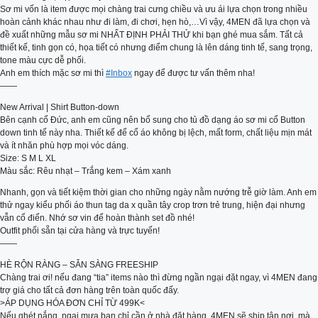
Sơ mi vốn là item được mọi chàng trai cưng chiều và ưu ái lựa chọn trong nhiều
hoàn cảnh khác nhau như đi làm, đi chơi, hẹn hò,…Vì vậy, 4MEN đã lựa chọn và
đề xuất những mẫu sơ mi NHẤT ĐỊNH PHẢI THỬ khi bạn ghé mua sắm. Tất cả
thiết kế, tinh gọn có, họa tiết có nhưng điểm chung là lên dáng tinh tế, sang trọng,
tone màu cực dễ phối.
Anh em thích mặc sơ mi thì
#Inbox
ngay để được tư vấn thêm nha!
——
New Arrival | Shirt Button-down
Bên cạnh cổ Đức, anh em cũng nên bổ sung cho tủ đồ dạng áo sơ mi cổ Button
down tinh tế này nha. Thiết kế để cổ áo không bị lệch, mất form, chất liệu mịn mát
và ít nhăn phù hợp mọi vóc dáng.
Size: S M L XL
Màu sắc: Rêu nhạt – Trắng kem – Xám xanh
Nhanh, gọn và tiết kiệm thời gian cho những ngày nằm nướng trễ giờ làm. Anh em
thử ngay kiểu phối áo thun tag da x quần tây crop trơn trẻ trung, hiện đại nhưng
vẫn cổ điển. Nhớ sơ vin để hoàn thành set đồ nhé!
Outfit phối sẵn tại cửa hàng và trực tuyến!
——
HÈ RỘN RÀNG – SẴN SÀNG FREESHIP
Chàng trai ơi! nếu đang “tia” items nào thì đừng ngần ngại đặt ngay, vì 4MEN đang
trợ giá cho tất cả đơn hàng trên toàn quốc đấy.
>ÁP DỤNG HÓA ĐƠN CHỈ TỪ 499K<
Nếu ghét nắng, ngại mưa bạn chỉ cần ở nhà đặt hàng, 4MEN sẽ ship tận nơi, mà