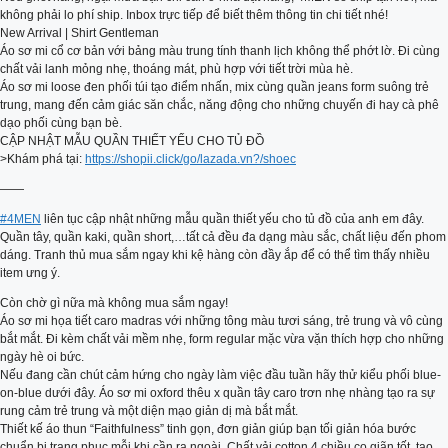
không phải lo phí ship. Inbox trực tiếp để biết thêm thông tin chi tiết nhé!
New Arrival | Shirt Gentleman
Áo sơ mi cổ cơ bản với bảng màu trung tính thanh lịch không thể phớt lờ. Đi cùng
chất vải lanh mỏng nhẹ, thoáng mát, phù hợp với tiết trời mùa hè.
Áo sơ mi loose đen phối túi tạo điểm nhấn, mix cùng quần jeans form suông trẻ
trung, mang đến cảm giác săn chắc, năng động cho những chuyến đi hay cà phê
dạo phối cùng bạn bè.
CẬP NHẬT MẪU QUẦN THIẾT YẾU CHO TỦ ĐỒ
>Khám phá tại:
https://shopii.click/go/lazada.vn?/shoec
——
#4MEN
liên tục cập nhật những mẫu quần thiết yếu cho tủ đồ của anh em đây.
Quần tây, quần kaki, quần short,…tất cả đều đa dạng màu sắc, chất liệu đến phom
dáng. Tranh thủ mua sắm ngay khi kệ hàng còn đầy ắp để có thể tìm thấy nhiều
item ưng ý.
Còn chờ gì nữa mà không mua sắm ngay!
Áo sơ mi họa tiết caro madras với những tông màu tươi sáng, trẻ trung và vô cùng
bắt mắt. Đi kèm chất vải mềm nhẹ, form regular mặc vừa vặn thích hợp cho những
ngày hè oi bức.
Nếu đang cần chút cảm hứng cho ngày làm việc đầu tuần hãy thử kiểu phối blue-
on-blue dưới đây. Áo sơ mi oxford thêu x quần tây caro trơn nhẹ nhàng tạo ra sự
rung cảm trẻ trung và một diện mạo giản dị mà bắt mắt.
Thiết kế áo thun “Faithfulness” tinh gọn, đơn giản giúp bạn tối giản hóa bước
chuẩn bị trang phục mỗi khi cần ra ngoài. Chất vải cotton 4 chiều co giãn tốt, tạo