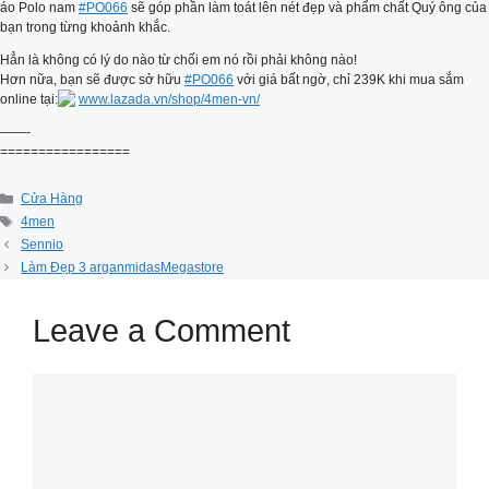
áo Polo nam
#PO066
sẽ góp phần làm toát lên nét đẹp và phẩm chất Quý ông của
bạn trong từng khoảnh khắc.
Hẳn là không có lý do nào từ chối em nó rồi phải không nào!
Hơn nữa, bạn sẽ được sở hữu
#PO066
với giá bất ngờ, chỉ 239K khi mua sắm
online tại:
www.lazada.vn/shop/4men-vn/
——-
=================
Categories
Cửa Hàng
Tags
4men
Sennio
Làm Đẹp 3 arganmidasMegastore
Leave a Comment
Comment