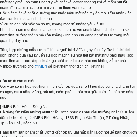
nhật ngay mẫu áo thun Friendly với chất vải cotton thoáng khí và thấm hút tốt
mang đến cảm giác thoải mái và thân thiện với mùa hè.
Đặc biệt thiết kế phối 2 đường line khác màu một bên tay áo tạo điểm nhấn độc
đáo, tôn lên nét cá tính cho bạn.
Vì crush anh bắt mặc áo sơ mi, không mặc thì không yêu đâu!!!
Phải thú nhận một điều, mặc áo sơ khi hẹn hò với crush không chỉ thể hiện sự
nam tính, trưởng thành mà còn khẳng định anh em đang nghiêm túc trong mối
quan hệ đấy nhé.
Tổng hợp những mẫu sơ mi “siêu target” tại 4MEN ngay lúc này. Từ thiết kế tinh
gọn, không quá cầu kỳ đến sự góp mặt nhiều họa tiết bắt mắt như phối màu, sọc
caro, line art,…cực đẹp, chuẩn gu soái ca thì crush nào mà không đỗ cơ chứ.
> Inbox trực tiếp cho
#4MEN
để biết thêm thông tin chi tiết nhé!
——
Còn hè là còn đi biển,
Gợi ý áo sơ mi họa tiết thiên nhiên kết hợp quần short thêu dấu cộng là chàng trai
có ngay outfit năng động, nổi bật, thêm phần thoải mái giữa thời tiết mùa hè nóng
nực.
[ 4MEN Biên Hòa – Đồng Nai ]
Dễ dàng tìm kiếm những outfit chất lượng phục vụ nhu cầu thường nhật từ đi làm
đến đi chơi khi ghé 4MEN Biên Hòa tại 1333 Phạm Văn Thuận, P.Thống Nhất,
Tp.Biên Hoà, Đồng Nai.
Hàng trăm sản phẩm chất lượng kết hợp ưu đãi hấp dẫn là cơ hội để bạn chốt đơn