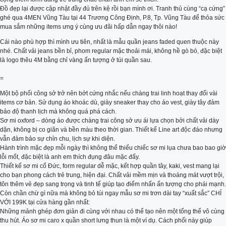
Đồ đẹp lại được cập nhật đầy đủ trên kệ rồi bạn mình ơi. Tranh thủ cùng “cạ cứng”
ghé qua 4MEN Vũng Tàu tại 44 Trương Công Định, P.8, Tp. Vũng Tàu để thỏa sức
mua sắm những items ưng ý cùng ưu đãi hấp dẫn ngay thôi nào!
Cái nào phù hợp thì mình ưu tiên, nhất là mẫu quần jeans faded quen thuộc này
nhé. Chất vải jeans bền bỉ, phom regular mặc thoải mái, không hề gò bó, đặc biệt
là logo thêu 4M bằng chỉ vàng ấn tượng ở túi quần sau.
=
Một bộ phối công sở trở nên bớt cứng nhắc nếu chàng trai linh hoạt thay đổi vài
items cơ bản. Sử dụng áo khoác dù, giày sneaker thay cho áo vest, giày tây đảm
bảo độ thanh lịch mà không quá phá cách.
Sơ mi oxford – dòng áo được chàng trai công sở ưu ái lựa chọn bởi chất vải dày
dặn, không bị co giãn và bền màu theo thời gian. Thiết kế Line art độc đáo nhưng
vẫn đảm bảo sự chỉn chu, lịch sự khi diện.
Hành trình mặc đẹp mỗi ngày thì không thể thiếu chiếc sơ mi lụa chưa bao bao giờ
lỗi mốt, đặc biệt là anh em thích đụng đâu mặc đấy.
Thiết kế sơ mi cổ Đức, form regular dễ mặc, kết hợp quần tây, kaki, vest mang lại
cho bạn phong cách trẻ trung, hiện đại. Chất vải mềm mịn và thoáng mát vượt trội,
tôn thêm vẻ đẹp sang trọng và tinh tế giúp tạo điểm nhấn ấn tượng cho phái mạnh.
Còn chần chừ gì nữa mà không bỏ túi ngay mẫu sơ mi trơn dài tay “xuất sắc” CHỈ
VỚI 199K tại cửa hàng gần nhất:
Những mảnh ghép đơn giản đi cùng với nhau có thể tạo nên một tổng thể vô cùng
thu hút. Áo sơ mi caro x quần short lưng thun là một ví dụ. Cách phối này giúp