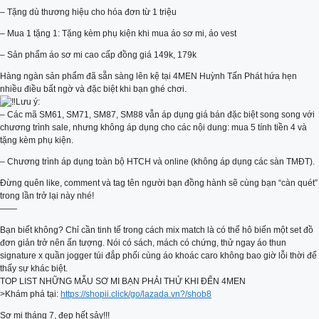
– Tặng dù thương hiệu cho hóa đơn từ 1 triệu
– Mua 1 tặng 1: Tặng kèm phụ kiện khi mua áo sơ mi, áo vest
– Sản phẩm áo sơ mi cao cấp đồng giá 149k, 179k
Hàng ngàn sản phẩm đã sẵn sàng lên kệ tại 4MEN Huỳnh Tấn Phát hứa hẹn
nhiều điều bất ngờ và đặc biệt khi bạn ghé chơi.
Lưu ý:
– Các mã SM61, SM71, SM87, SM88 vẫn áp dụng giá bán đặc biệt song song với
chương trình sale, nhưng không áp dụng cho các nội dung: mua 5 tính tiền 4 và
tặng kèm phụ kiện.
– Chương trình áp dụng toàn bộ HTCH và online (không áp dụng các sàn TMĐT).
Đừng quên like, comment và tag tên người bạn đồng hành sẽ cùng bạn “càn quét”
trong lần trở lại này nhé!
——
Bạn biết không? Chỉ cần tinh tế trong cách mix match là có thể hô biến một set đồ
đơn giản trở nên ấn tượng. Nói có sách, mách có chứng, thử ngay áo thun
signature x quần jogger túi đắp phối cùng áo khoác caro không bao giờ lỗi thời để
thấy sự khác biệt.
TOP LIST NHỮNG MẪU SƠ MI BẠN PHẢI THỬ KHI ĐẾN 4MEN
>Khám phá tại:
https://shopii.click/go/lazada.vn?/shob8
Sơ mi tháng 7, đẹp hết sảy!!!