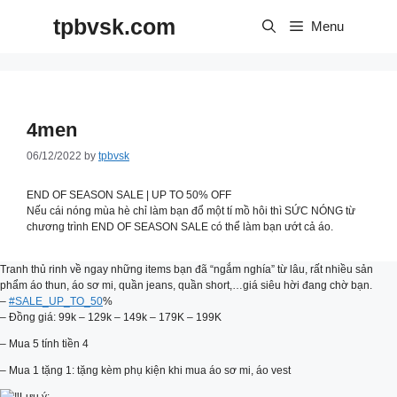
Skip
tpbvsk.com
to
Menu
content
4men
06/12/2022
by
tpbvsk
END OF SEASON SALE | UP TO 50% OFF
Nếu cái nóng mùa hè chỉ làm bạn đổ một tí mồ hôi thì SỨC NÓNG từ
chương trình END OF SEASON SALE có thể làm bạn ướt cả áo.
Tranh thủ rinh về ngay những items bạn đã “ngắm nghía” từ lâu, rất nhiều sản
phẩm áo thun, áo sơ mi, quần jeans, quần short,…giá siêu hời đang chờ bạn.
–
#SALE_UP_TO_50
%
– Đồng giá: 99k – 129k – 149k – 179K – 199K
– Mua 5 tính tiền 4
– Mua 1 tặng 1: tặng kèm phụ kiện khi mua áo sơ mi, áo vest