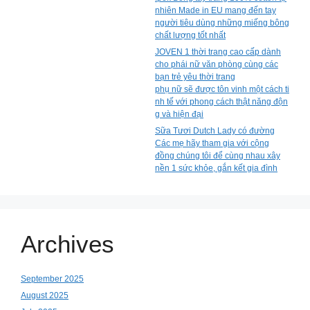
nhiên Made in EU mang đến tay
người tiêu dùng những miếng bông
chất lượng tốt nhất
JOVEN 1 thời trang cao cấp dành
cho phái nữ văn phòng cùng các
bạn trẻ yêu thời trang
phụ nữ sẽ được tôn vinh một cách ti
nh tế với phong cách thật năng độn
g và hiện đại
Sữa Tươi Dutch Lady có đường
Các mẹ hãy tham gia với cộng
đồng chúng tôi để cùng nhau xây
nền 1 sức khỏe, gắn kết gia đình
Archives
September 2025
August 2025