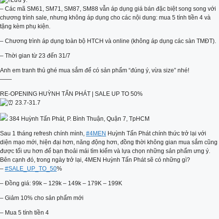
Lưu ý:
– Các mã SM61, SM71, SM87, SM88 vẫn áp dụng giá bán đặc biệt song song với
chương trình sale, nhưng không áp dụng cho các nội dung: mua 5 tính tiền 4 và
tặng kèm phụ kiện.
– Chương trình áp dụng toàn bộ HTCH và online (không áp dụng các sàn TMĐT).
– Thời gian từ 23 đến 31/7
Anh em tranh thủ ghé mua sắm để có sản phẩm “đúng ý, vừa size” nhé!
——
RE-OPENING HUỲNH TẤN PHÁT | SALE UP TO 50%
23.7-31.7
384 Huỳnh Tấn Phát, P. Bình Thuận, Quận 7, TpHCM
Sau 1 tháng refresh chính mình,
#4MEN
Huỳnh Tấn Phát chính thức trở lại với
diện mạo mới, hiện đại hơn, năng động hơn, đồng thời không gian mua sắm cũng
được tối ưu hơn để bạn thoải mái tìm kiếm và lựa chọn những sản phẩm ưng ý.
Bên cạnh đó, trong ngày trở lại, 4MEN Huỳnh Tấn Phát sẽ có những gì?
–
#SALE_UP_TO_50
%
– Đồng giá: 99k – 129k – 149k – 179K – 199K
– Giảm 10% cho sản phẩm mới
– Mua 5 tính tiền 4