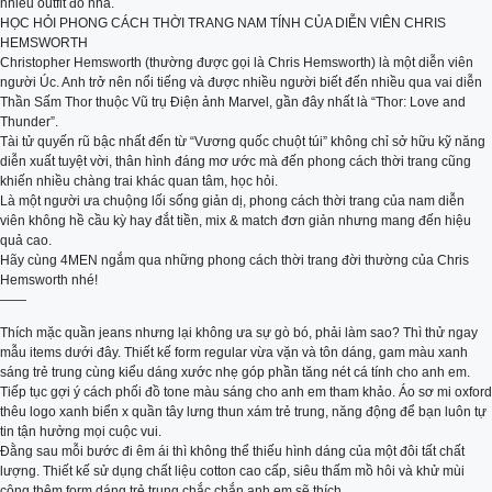
nhiều outfit đó nha.
HỌC HỎI PHONG CÁCH THỜI TRANG NAM TÍNH CỦA DIỄN VIÊN CHRIS
HEMSWORTH
Christopher Hemsworth (thường được gọi là Chris Hemsworth) là một diễn viên
người Úc. Anh trở nên nổi tiếng và được nhiều người biết đến nhiều qua vai diễn
Thần Sấm Thor thuộc Vũ trụ Điện ảnh Marvel, gần đây nhất là “Thor: Love and
Thunder”.
Tài tử quyến rũ bậc nhất đến từ “Vương quốc chuột túi” không chỉ sở hữu kỹ năng
diễn xuất tuyệt vời, thân hình đáng mơ ước mà đến phong cách thời trang cũng
khiến nhiều chàng trai khác quan tâm, học hỏi.
Là một người ưa chuộng lối sống giản dị, phong cách thời trang của nam diễn
viên không hề cầu kỳ hay đắt tiền, mix & match đơn giản nhưng mang đến hiệu
quả cao.
Hãy cùng 4MEN ngắm qua những phong cách thời trang đời thường của Chris
Hemsworth nhé!
——
Thích mặc quần jeans nhưng lại không ưa sự gò bó, phải làm sao? Thì thử ngay
mẫu items dưới đây. Thiết kế form regular vừa vặn và tôn dáng, gam màu xanh
sáng trẻ trung cùng kiểu dáng xước nhẹ góp phần tăng nét cá tính cho anh em.
Tiếp tục gợi ý cách phối đồ tone màu sáng cho anh em tham khảo. Áo sơ mi oxford
thêu logo xanh biển x quần tây lưng thun xám trẻ trung, năng động để bạn luôn tự
tin tận hưởng mọi cuộc vui.
Đằng sau mỗi bước đi êm ái thì không thể thiếu hình dáng của một đôi tất chất
lượng. Thiết kế sử dụng chất liệu cotton cao cấp, siêu thấm mồ hôi và khử mùi
cộng thêm form dáng trẻ trung chắc chắn anh em sẽ thích.