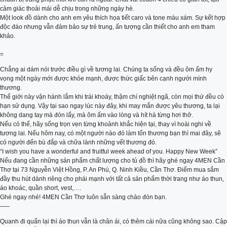
cảm giác thoải mái dễ chịu trong những ngày hè.
Một look đồ dành cho anh em yêu thích họa tiết caro và tone màu xám. Sự kết hợp
độc đáo nhưng vẫn đảm bảo sự trẻ trung, ấn tượng cần thiết cho anh em tham
khảo.
=
Chẳng ai dám nói trước điều gì về tương lai. Chúng ta sống và đều ôm ấm hy
vọng một ngày mới được khỏe mạnh, được thức giấc bên cạnh người mình
thương.
Thế giới này vận hành lắm khi trái khoáy, thậm chí nghiệt ngã, còn mọi thứ đều có
hạn sử dụng. Vậy tại sao ngay lúc này đây, khi may mắn được yêu thương, ta lại
không dang tay mà đón lấy, mà ôm ấm vào lòng và hít hà từng hơi thở.
Nếu có thể, hãy sống trọn vẹn từng khoảnh khắc hiện tại, thay vì hoài nghi về
tương lai. Nếu hôm nay, có một người nào đó làm tổn thương bạn thì mai đây, sẽ
có người đến bù đắp và chữa lành những vết thương đó.
“I wish you have a wonderful and fruitful week ahead of you. Happy New Week”
Nếu đang cần những sản phẩm chất lượng cho tủ đồ thì hãy ghé ngay 4MEN Cần
Thơ tại 73 Nguyễn Việt Hồng, P. An Phú, Q. Ninh Kiều, Cần Thơ. Điểm mua sắm
đầy thu hút dành riêng cho phái mạnh với tất cả sản phẩm thời trang như áo thun,
áo khoác, quần short, vest,….
Ghé ngay nhé! 4MEN Cần Thơ luôn sẵn sàng chào đón bạn.
—–
Quanh đi quẩn lại thì áo thun vẫn là chân ái, có thêm cái nữa cũng không sao. Cập