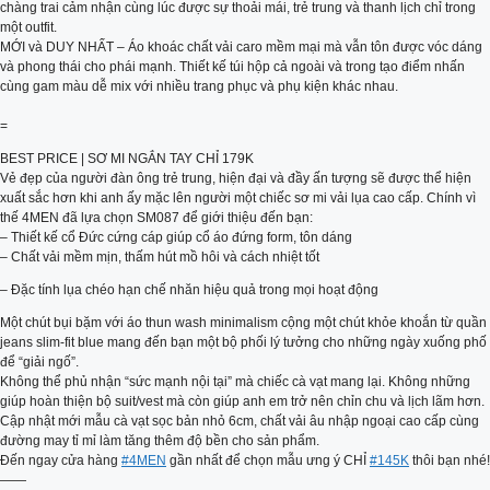
chàng trai cảm nhận cùng lúc được sự thoải mái, trẻ trung và thanh lịch chỉ trong
một outfit.
MỚI và DUY NHẤT – Áo khoác chất vải caro mềm mại mà vẫn tôn được vóc dáng
và phong thái cho phái mạnh. Thiết kế túi hộp cả ngoài và trong tạo điểm nhấn
cùng gam màu dễ mix với nhiều trang phục và phụ kiện khác nhau.
=
BEST PRICE | SƠ MI NGẮN TAY CHỈ 179K
Vẻ đẹp của người đàn ông trẻ trung, hiện đại và đầy ấn tượng sẽ được thể hiện
xuất sắc hơn khi anh ấy mặc lên người một chiếc sơ mi vải lụa cao cấp. Chính vì
thế 4MEN đã lựa chọn SM087 để giới thiệu đến bạn:
– Thiết kế cổ Đức cứng cáp giúp cổ áo đứng form, tôn dáng
– Chất vải mềm mịn, thấm hút mồ hôi và cách nhiệt tốt
– Đặc tính lụa chéo hạn chế nhăn hiệu quả trong mọi hoạt động
Một chút bụi bặm với áo thun wash minimalism cộng một chút khỏe khoắn từ quần
jeans slim-fit blue mang đến bạn một bộ phối lý tưởng cho những ngày xuống phố
để “giải ngố”.
Không thể phủ nhận “sức mạnh nội tại” mà chiếc cà vạt mang lại. Không những
giúp hoàn thiện bộ suit/vest mà còn giúp anh em trở nên chỉn chu và lịch lãm hơn.
Cập nhật mới mẫu cà vạt sọc bản nhỏ 6cm, chất vải âu nhập ngoại cao cấp cùng
đường may tỉ mỉ làm tăng thêm độ bền cho sản phẩm.
Đến ngay cửa hàng
#4MEN
gần nhất để chọn mẫu ưng ý CHỈ
#145K
thôi bạn nhé!
——