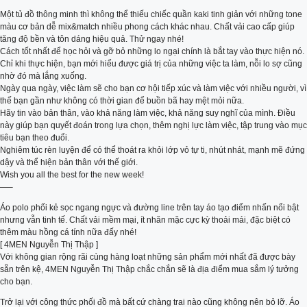
Một tủ đồ thông minh thì không thể thiếu chiếc quần kaki tinh giản với những tone
màu cơ bản dễ mix&match nhiều phong cách khác nhau. Chất vải cao cấp giúp
tăng độ bền và tôn dáng hiệu quả. Thử ngay nhé!
Cách tốt nhất để học hỏi và gỡ bỏ những lo ngại chính là bắt tay vào thực hiện nó.
Chỉ khi thực hiện, bạn mới hiểu được giá trị của những việc ta làm, nỗi lo sợ cũng
nhờ đó mà lắng xuống.
Ngày qua ngày, việc làm sẽ cho bạn cơ hội tiếp xúc và làm việc với nhiều người, vì
thế bạn gần như không có thời gian để buồn bã hay mệt mỏi nữa.
Hãy tin vào bản thân, vào khả năng làm việc, khả năng suy nghĩ của mình. Điều
này giúp bạn quyết đoán trong lựa chọn, thêm nghị lực làm việc, tập trung vào mục
tiêu bạn theo đuổi.
Nghiêm túc rèn luyện để có thể thoát ra khỏi lớp vỏ tự ti, nhút nhát, mạnh mẽ đứng
dậy và thể hiện bản thân với thế giới.
Wish you all the best for the new week!
—–
Áo polo phối kẻ sọc ngang ngực và đường line trên tay áo tạo điểm nhấn nổi bật
nhưng vẫn tinh tế. Chất vải mềm mại, ít nhăn mặc cực kỳ thoải mái, đặc biệt có
thêm màu hồng cá tính nữa đấy nhé!
[ 4MEN Nguyễn Thị Thập ]
Với không gian rộng rãi cùng hàng loạt những sản phẩm mới nhất đã được bày
sẵn trên kệ, 4MEN Nguyễn Thị Thập chắc chắn sẽ là địa điểm mua sắm lý tưởng
cho bạn.
Trở lại với công thức phối đồ mà bất cứ chàng trai nào cũng không nên bỏ lỡ. Áo