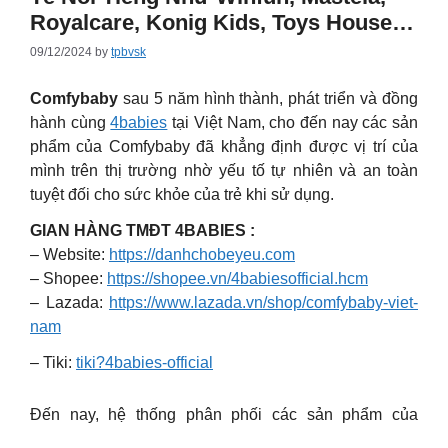
Royalcare, Konig Kids, Toys House…
09/12/2024
by
tpbvsk
Comfybaby
sau 5 năm hình thành, phát triển và đồng
hành cùng
4babies
tại Việt Nam, cho đến nay các sản
phẩm của Comfybaby đã khẳng định được vị trí của
mình trên thị trường nhờ yếu tố tự nhiên và an toàn
tuyệt đối cho sức khỏe của trẻ khi sử dụng.
GIAN HÀNG TMĐT 4BABIES :
– Website:
https://danhchobeyeu.com
– Shopee:
https://shopee.vn/4babiesofficial.hcm
– Lazada:
https://www.lazada.vn/shop/comfybaby-viet-
nam
– Tiki:
tiki?4babies-official
Đến nay, hệ thống phân phối các sản phẩm của