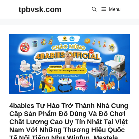
Skip
tpbvsk.com
to
Menu
content
4babies Tự Hào Trở Thành Nhà Cung
Cấp Sản Phẩm Đồ Dùng Và Đồ Chơi
Chất Lượng Cao Uy Tín Nhất Tại Việt
Nam Với Những Thương Hiệu Quốc
Tế Nổi Tiếng Như Winfun, Mastela,