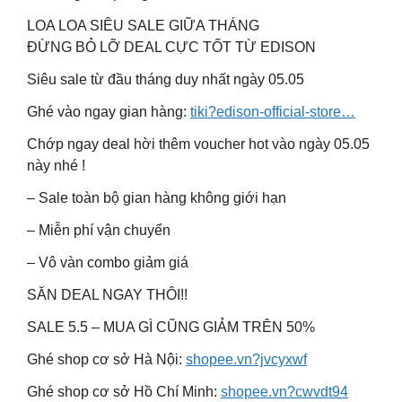
LOA LOA SIÊU SALE GIỮA THÁNG
ĐỪNG BỎ LỠ DEAL CỰC TỐT TỪ EDISON
Siêu sale từ đầu tháng duy nhất ngày 05.05
Ghé vào ngay gian hàng:
tiki?edison-official-store…
Chớp ngay deal hời thêm voucher hot vào ngày 05.05
này nhé !
– Sale toàn bộ gian hàng không giới hạn
– Miễn phí vận chuyển
– Vô vàn combo giảm giá
SĂN DEAL NGAY THÔI!!
SALE 5.5 – MUA GÌ CŨNG GIẢM TRÊN 50%
Ghé shop cơ sở Hà Nội:
shopee.vn?jvcyxwf
Ghé shop cơ sở Hồ Chí Minh:
shopee.vn?cwvdt94