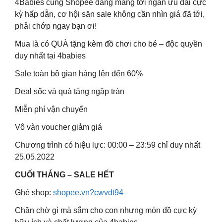
4Babies cùng Shopee đang mang tới ngàn ưu đãi cực
kỳ hấp dẫn, cơ hội săn sale không cần nhìn giá đã tới,
phải chớp ngay bạn ơi!
Mua là có QUÀ tặng kèm đồ chơi cho bé – độc quyền
duy nhất tại 4babies
Sale toàn bộ gian hàng lên đến 60%
Deal sốc và quà tặng ngập tràn
Miễn phí vận chuyển
Vô vàn voucher giảm giá
Chương trình có hiệu lực: 00:00 – 23:59 chỉ duy nhất
25.05.2022
CUỐI THÁNG – SALE HẾT
Ghé shop:
shopee.vn?cwvdt94
Chần chờ gì mà sắm cho con nhưng món đồ cực kỳ