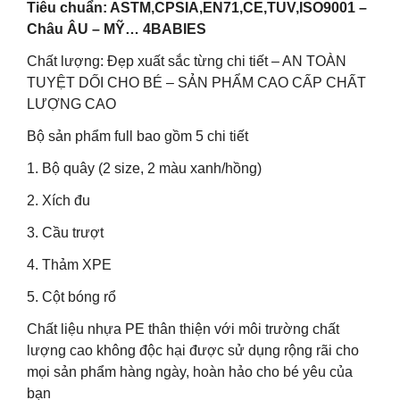
Tiêu chuẩn: ASTM,CPSIA,EN71,CE,TUV,ISO9001 –
Châu ÂU – MỸ… 4BABIES
Chất lượng: Đẹp xuất sắc từng chi tiết – AN TOÀN
TUYỆT DỐI CHO BÉ – SẢN PHẨM CAO CẤP CHẤT
LƯỢNG CAO
Bộ sản phẩm full bao gồm 5 chi tiết
1. Bộ quây (2 size, 2 màu xanh/hồng)
2. Xích đu
3. Cầu trượt
4. Thảm XPE
5. Cột bóng rổ
Chất liệu nhựa PE thân thiện với môi trường chất
lượng cao không độc hại được sử dụng rộng rãi cho
mọi sản phẩm hàng ngày, hoàn hảo cho bé yêu của
bạn