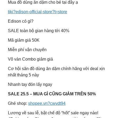
Mua đồ dùng ăn dặm cho bé tại đây ạ
tiki?edison-official-store?t=store
Edison có gì?
SALE toàn bộ gian hàng tới 40%
Mã giảm giá 50K
Miễn phí vận chuyển
Vô vàn Combo giảm giá
Cơ hội săn đồ dùng ăn dặm chính hãng với deal xịn
nhất tháng 5 này
Nhanh tay đón lấy ngay
SALE 25.5 – MUA GÌ CŨNG GIẢM TRÊN 50%
Ghé shop:
shopee.vn?cwvdt94
Lương về sau lễ, bật chế độ “hốt” sale ngay nào!