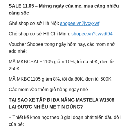
SALE 11.05 – Mừng ngày của mẹ, mua càng nhiều
càng sốc
Ghé shop cơ sở Hà Nội:
shopee.vn?jvcyxwf
Ghé shop cơ sở Hồ Chí Minh:
shopee.vn?cwvdt94
Voucher Shopee trong ngày hôm nay, các mom nhớ
add nhé:
MÃ MKBCSALE1105 giảm 10%, tối đa 50K, đơn từ
250K
MÃ MKBC1105 giảm 8%, tối đa 80K, đơn từ 500K
Các mom vào thêm giỏ hàng ngay nhé
TẠI SAO XE TẬP ĐI ĐA NĂNG MASTELA W1508
LẠI ĐƯỢC NHIỀU MẸ TIN DÙNG?
– Thiết kế khoa học theo 3 giai đoạn phát triển đầu đời
của bé: