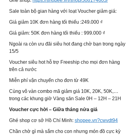
Ghé shop:
https://shopee.vn/shop/308174603/
Sale toàn bộ gian hàng với loạt Voucher giảm giá:
Giá giảm 10K đơn hàng tối thiểu :249.000 ₫
Giá giảm: 50K đơn hàng tối thiểu : 999.000 ₫
Ngoài ra còn ưu đãi siêu hot đang chờ bạn trong ngày
15/5
Voucher siêu hot hỗ trợ Freeship cho mọi đơn hàng
trên cả nước
Miễn phí vận chuyển cho đơn từ 49K
Cùng vô vàn combo mã giảm giá 10K, 20K, 50K,…
trong các khung giờ Vàng săn Sale 0H – 12H – 21H
Voucher cực hời – Giữa tháng nửa giá
Ghé shop cơ sở Hồ Chí Minh:
shopee.vn?cwvdt94
Chần chờ gì mà sắm cho con nhưng món đồ cực kỳ