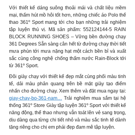
Với thiết kế dáng suông thoải mái và chất liệu mềm
mại, thấm hút mồ hôi tốt hơn, những chiếc áo Polo thể
thao 361º Sport mang tới cho bạn những trải nghiệm
tập luyện thú vị. Mã sản phẩm: 552124144-5 RAIN
BLOCK RUNNING SHOES – Vững bền đường chạy
361 Degrees Sẵn sàng cân hết từ đường chạy thời tiết
mưa phùn tới mưa nặng hạt một cách bền bỉ và xuất
sắc cùng công nghệ chống thấm nước Rain-Block tới
từ 361º Sport.
Đôi giày chạy với thiết kế đẹp mắt cùng phối màu tinh
tế, dải màu phản quang trên bề mặt giày tạo điểm
nhấn cho đường chạy. Xem thêm và đặt mua ngay tại:
giay-chay-bo-361-nam…
Trải nghiệm mua sắm tại hệ
thống 361º Store Giày tập luyện 361º Sport với thiết kế
năng động, thể thao nhưng vẫn toát lên vẻ sang trọng,
dịu dàng qua từng chi tiết nhỏ và màu sắc tinh tế dành
tặng riêng cho chị em phái đẹp đam mê tập luyện.