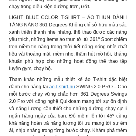
chạy trong điều kiện đường trơn, ướt.
LIGHT BLUE COLOR T-SHIRT – ÁO THUN DÀNH
TẶNG NÀNG 361 Degrees Không chỉ sở hữu màu sắc
xanh thiên thanh nhẹ nhàng, thể thao được các nàng
yêu thích, những items áo thun tới từ 361º Sport chiếm
trọn niềm tin nàng trong thời tiết nắng nóng nhờ chất
liệu vải thoáng mát, mềm nhẹ, thấm hút mồ hôi, kháng
khuẩn phù hợp cho những hoạt động thể thao tập
luyện gym, chạy bộ.
Tham khảo những mẫu thiết kế áo T-shirt đặc biệt
dành cho nàng tại
ao-t-shirt-nu
SWING 2.0 PRO – Cho
mỗi bước chạy vững chắc hơn 361 Degrees Swings
2.0 Pro với công nghệ Qu!kfoam mang tới sự ổn định
và năng lượng cần thiết cho những đường chạy cự li
ngắn hàng ngày của bạn. Độ mềm lên tới 45º cùng
khả năng hoàn trả năng lượng tối ưu mang tới sự êm
ái, nhịp nhàng trong từng bước chạy. Khám phá thêm