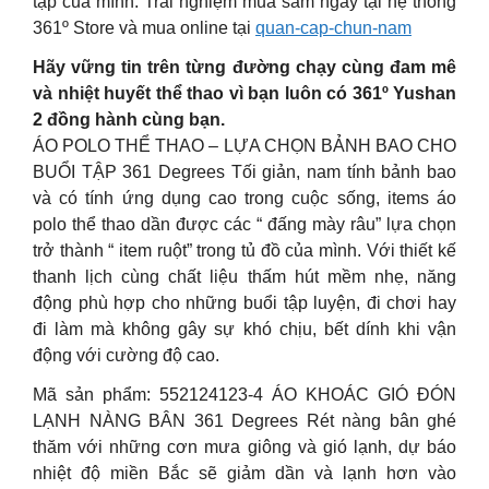
tập của mình. Trải nghiệm mua sắm ngay tại hệ thống
361º Store và mua online tại
quan-cap-chun-nam
Hãy vững tin trên từng đường chạy cùng đam mê
và nhiệt huyết thể thao vì bạn luôn có 361º Yushan
2 đồng hành cùng bạn.
ÁO POLO THỂ THAO – LỰA CHỌN BẢNH BAO CHO
BUỔI TẬP 361 Degrees Tối giản, nam tính bảnh bao
và có tính ứng dụng cao trong cuộc sống, items áo
polo thể thao dần được các “ đấng mày râu” lựa chọn
trở thành “ item ruột” trong tủ đồ của mình. Với thiết kế
thanh lịch cùng chất liệu thấm hút mềm nhẹ, năng
động phù hợp cho những buổi tập luyện, đi chơi hay
đi làm mà không gây sự khó chịu, bết dính khi vận
động với cường độ cao.
Mã sản phẩm: 552124123-4 ÁO KHOÁC GIÓ ĐÓN
LẠNH NÀNG BÂN 361 Degrees Rét nàng bân ghé
thăm với những cơn mưa giông và gió lạnh, dự báo
nhiệt độ miền Bắc sẽ giảm dần và lạnh hơn vào