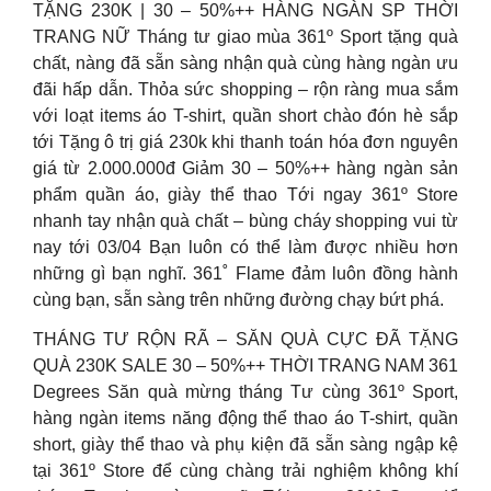
TẶNG 230K | 30 – 50%++ HÀNG NGÀN SP THỜI
TRANG NỮ Tháng tư giao mùa 361º Sport tặng quà
chất, nàng đã sẵn sàng nhận quà cùng hàng ngàn ưu
đãi hấp dẫn. Thỏa sức shopping – rộn ràng mua sắm
với loạt items áo T-shirt, quần short chào đón hè sắp
tới Tặng ô trị giá 230k khi thanh toán hóa đơn nguyên
giá từ 2.000.000đ Giảm 30 – 50%++ hàng ngàn sản
phẩm quần áo, giày thể thao Tới ngay 361º Store
nhanh tay nhận quà chất – bùng cháy shopping vui từ
nay tới 03/04 Bạn luôn có thể làm được nhiều hơn
những gì bạn nghĩ. 361˚ Flame đảm luôn đồng hành
cùng bạn, sẵn sàng trên những đường chạy bứt phá. ️
THÁNG TƯ RỘN RÃ – SĂN QUÀ CỰC ĐÃ TẶNG
QUÀ 230K SALE 30 – 50%++ THỜI TRANG NAM 361
Degrees Săn quà mừng tháng Tư cùng 361º Sport,
hàng ngàn items năng động thể thao áo T-shirt, quần
short, giày thể thao và phụ kiện đã sẵn sàng ngập kệ
tại 361º Store để cùng chàng trải nghiệm không khí