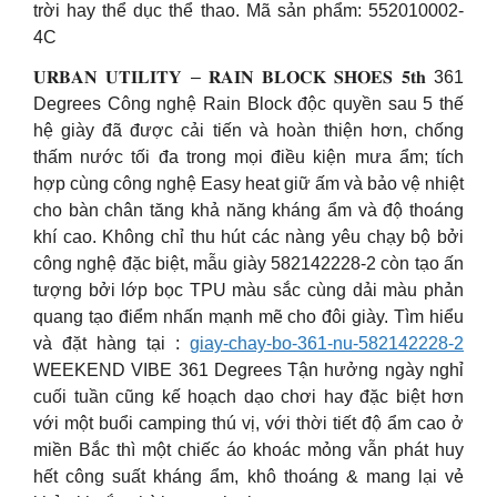
trời hay thể dục thể thao. Mã sản phẩm: 552010002-
4C
𝐔𝐑𝐁𝐀𝐍 𝐔𝐓𝐈𝐋𝐈𝐓𝐘 – 𝐑𝐀𝐈𝐍 𝐁𝐋𝐎𝐂𝐊 𝐒𝐇𝐎𝐄𝐒 𝟓𝐭𝐡 361
Degrees Công nghệ Rain Block độc quyền sau 5 thế
hệ giày đã được cải tiến và hoàn thiện hơn, chống
thấm nước tối đa trong mọi điều kiện mưa ẩm; tích
hợp cùng công nghệ Easy heat giữ ấm và bảo vệ nhiệt
cho bàn chân tăng khả năng kháng ẩm và độ thoáng
khí cao. Không chỉ thu hút các nàng yêu chạy bộ bởi
công nghệ đặc biệt, mẫu giày 582142228-2 còn tạo ấn
tượng bởi lớp bọc TPU màu sắc cùng dải màu phản
quang tạo điểm nhấn mạnh mẽ cho đôi giày. Tìm hiểu
và đặt hàng tại :
giay-chay-bo-361-nu-582142228-2
WEEKEND VIBE 361 Degrees Tận hưởng ngày nghỉ
cuối tuần cũng kế hoạch dạo chơi hay đặc biệt hơn
với một buổi camping thú vị, với thời tiết độ ẩm cao ở
miền Bắc thì một chiếc áo khoác mỏng vẫn phát huy
hết công suất kháng ẩm, khô thoáng & mang lại vẻ