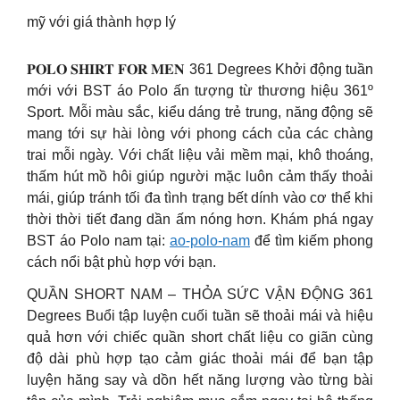
mỹ với giá thành hợp lý
𝐏𝐎𝐋𝐎 𝐒𝐇𝐈𝐑𝐓 𝐅𝐎𝐑 𝐌𝐄𝐍 361 Degrees Khởi động tuần
mới với BST áo Polo ấn tượng từ thương hiệu 361º
Sport. Mỗi màu sắc, kiểu dáng trẻ trung, năng động sẽ
mang tới sự hài lòng với phong cách của các chàng
trai mỗi ngày. Với chất liệu vải mềm mại, khô thoáng,
thấm hút mồ hôi giúp người mặc luôn cảm thấy thoải
mái, giúp tránh tối đa tình trạng bết dính vào cơ thể khi
thời thời tiết đang dần ấm nóng hơn. Khám phá ngay
BST áo Polo nam tại:
ao-polo-nam
để tìm kiếm phong
cách nổi bật phù hợp với bạn.
QUẦN SHORT NAM – THỎA SỨC VẬN ĐỘNG 361
Degrees Buổi tập luyện cuối tuần sẽ thoải mái và hiệu
quả hơn với chiếc quần short chất liệu co giãn cùng
độ dài phù hợp tạo cảm giác thoải mái để bạn tập
luyện hăng say và dồn hết năng lượng vào từng bài