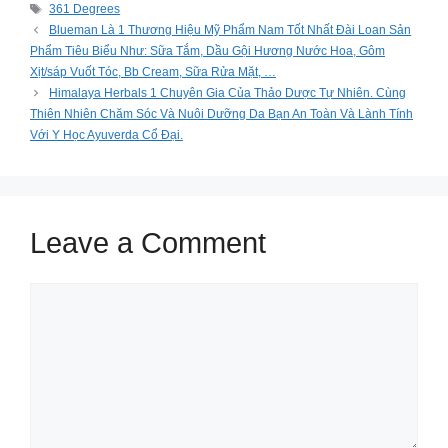
Tags
361 Degrees
Blueman Là 1 Thương Hiệu Mỹ Phẩm Nam Tốt Nhất Đài Loan Sản
Phẩm Tiêu Biểu Như: Sữa Tắm, Dầu Gội Hương Nước Hoa, Gôm
Xịt/sáp Vuốt Tóc, Bb Cream, Sữa Rửa Mặt, …
Himalaya Herbals 1 Chuyên Gia Của Thảo Dược Tự Nhiên. Cùng
Thiên Nhiên Chăm Sóc Và Nuôi Dưỡng Da Bạn An Toàn Và Lành Tính
Với Y Học Ayuverda Cổ Đại.
Leave a Comment
Comment