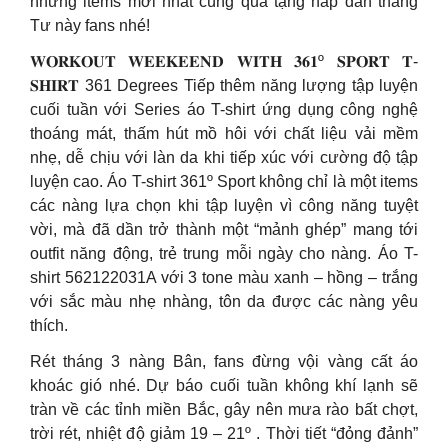
những items mới nhất cùng quà tặng hấp dẫn tháng
Tư này fans nhé!
𝐖𝐎𝐑𝐊𝐎𝐔𝐓 𝐖𝐄𝐄𝐊𝐄𝐄𝐍𝐃 𝐖𝐈𝐓𝐇 𝟑𝟔𝟏º 𝐒𝐏𝐎𝐑𝐓 𝐓-
𝐒𝐇𝐈𝐑𝐓 361 Degrees Tiếp thêm năng lượng tập luyện
cuối tuần với Series áo T-shirt ứng dụng công nghệ
thoáng mát, thấm hút mồ hôi với chất liệu vải mềm
nhẹ, dễ chịu với làn da khi tiếp xúc với cường độ tập
luyện cao. Áo T-shirt 361º Sport không chỉ là một items
các nàng lựa chọn khi tập luyện vì công năng tuyệt
vời, mà đã dần trở thành một “mảnh ghép” mang tới
outfit năng động, trẻ trung mỗi ngày cho nàng. Áo T-
shirt 562122031A với 3 tone màu xanh – hồng – trắng
với sắc màu nhẹ nhàng, tôn da được các nàng yêu
thích.
Rét tháng 3 nàng Bân, fans đừng vội vàng cất áo
khoác gió nhé. Dự báo cuối tuần không khí lạnh sẽ
tràn về các tỉnh miền Bắc, gây nên mưa rào bất chợt,
trời rét, nhiệt độ giảm 19 – 21º . Thời tiết “đỏng đảnh”