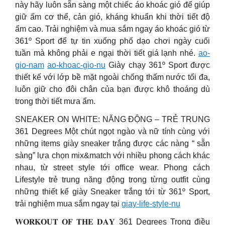
này hãy luôn sẵn sàng một chiếc áo khoác gió để giúp
giữ ấm cơ thể, cản gió, kháng khuẩn khi thời tiết độ
ẩm cao. Trải nghiệm và mua sắm ngay áo khoác gió từ
361º Sport để tự tin xuống phố dạo chơi ngày cuối
tuần mà không phải e ngại thời tiết giá lạnh nhé.
ao-
gio-nam
ao-khoac-gio-nu
Giày chạy 361º Sport được
thiết kế với lớp bề mặt ngoài chống thấm nước tối đa,
luôn giữ cho đôi chân của bạn được khô thoáng dù
trong thời tiết mưa ẩm.
SNEAKER ON WHITE: NĂNG ĐỘNG – TRẺ TRUNG
361 Degrees Một chút ngọt ngào và nữ tính cùng với
những items giày sneaker trắng được các nàng “ sẵn
sàng” lựa chọn mix&match với nhiều phong cách khác
nhau, từ street style tới office wear. Phong cách
Lifestyle trẻ trung năng động trong từng outfit cùng
những thiết kế giày Sneaker trắng tới từ 361º Sport,
trải nghiệm mua sắm ngay tại
giay-life-style-nu
𝐖𝐎𝐑𝐊𝐎𝐔𝐓 𝐎𝐅 𝐓𝐇𝐄 𝐃𝐀𝐘 361 Degrees Trong điều