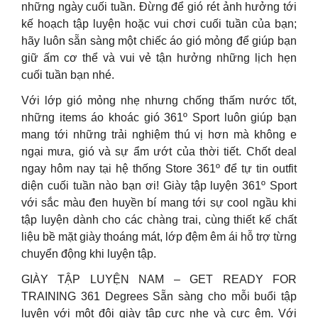
những ngày cuối tuần. Đừng để gió rét ảnh hưởng tới
kế hoạch tập luyện hoặc vui chơi cuối tuần của bạn;
hãy luôn sẵn sàng một chiếc áo gió mỏng để giúp bạn
giữ ấm cơ thể và vui vẻ tận hưởng những lịch hẹn
cuối tuần bạn nhé.
Với lớp gió mỏng nhẹ nhưng chống thấm nước tốt,
những items áo khoác gió 361º Sport luôn giúp bạn
mang tới những trải nghiệm thú vị hơn mà không e
ngại mưa, gió và sự ẩm ướt của thời tiết. Chốt deal
ngay hôm nay tại hệ thống Store 361º để tự tin outfit
diện cuối tuần nào bạn ơi! Giày tập luyện 361º Sport
với sắc màu đen huyền bí mang tới sự cool ngầu khi
tập luyện dành cho các chàng trai, cùng thiết kế chất
liệu bề mặt giày thoáng mát, lớp đệm êm ái hỗ trợ từng
chuyển động khi luyện tập.
GIÀY TẬP LUYỆN NAM – GET READY FOR
TRAINING 361 Degrees Sẵn sàng cho mỗi buổi tập
luyện với một đôi giày tập cực nhẹ và cực êm. Với