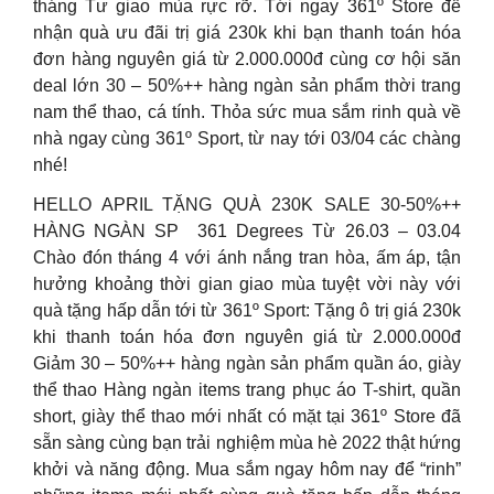
tháng Tư giao mùa rực rỡ. Tới ngay 361º Store để
nhận quà ưu đãi trị giá 230k khi bạn thanh toán hóa
đơn hàng nguyên giá từ 2.000.000đ cùng cơ hội săn
deal lớn 30 – 50%++ hàng ngàn sản phẩm thời trang
nam thể thao, cá tính. Thỏa sức mua sắm rinh quà về
nhà ngay cùng 361º Sport, từ nay tới 03/04 các chàng
nhé!
HELLO APRIL TẶNG QUÀ 230K SALE 30-50%++
HÀNG NGÀN SP 361 Degrees Từ 26.03 – 03.04
Chào đón tháng 4 với ánh nắng tran hòa, ấm áp, tận
hưởng khoảng thời gian giao mùa tuyệt vời này với
quà tặng hấp dẫn tới từ 361º Sport: Tặng ô trị giá 230k
khi thanh toán hóa đơn nguyên giá từ 2.000.000đ
Giảm 30 – 50%++ hàng ngàn sản phẩm quần áo, giày
thể thao Hàng ngàn items trang phục áo T-shirt, quần
short, giày thể thao mới nhất có mặt tại 361º Store đã
sẵn sàng cùng bạn trải nghiệm mùa hè 2022 thật hứng
khởi và năng động. Mua sắm ngay hôm nay để “rinh”