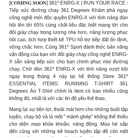
[𝐂𝐎𝐌𝐈𝐍𝐆 𝐒𝐎𝐎𝐍] 361º ENRG-X | RUN YOUR RACE :
Tiếp sức đường chạy 361 Degrees Khám phá ngay
công nghệ mới độc quyền ENRG-X với tính năng đàn
hồi lên tới 65% cùng chất liệu đặc biệt mang tới cho
đôi giày chạy trọng lượng nhẹ hơn, năng lượng phục
hồi cao, tích hợp thiết kế TPU hỗ trợ tiếp đất ổn định,
vững chắc hơn. Cùng 361º Sport đánh thức bản năng
vận động của bạn với đôi giày chạy công nghệ ENRG-
X sẵn sàng tiếp sức cho bạn chinh phục mọi đường
chạy. Chờ đón 361º ENRG-X với tính năng vượt trội
ngay trong tháng 4 này tại hệ thống Store 361º
ESSENTIAL ITEMS: RUNNING T-SHIRT 361
Degrees Áo T-Shirt chính là item có bao nhiêu cũng
không đủ, nhất là với các tín đồ yêu thể thao.
Mang lại sự tiện lợi, thoải mái hơn cho những buổi tập
luyện, chạy bộ và là một ” mảnh ghép” không thể thiếu
cho diện mạo khỏe khoắn, năng động. Mùa hè sắp
đến cùng với những kế hoạch luyện tập để còn một