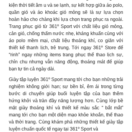
kiện thời tiết âm u và se lạnh, sự kết hợp giữa áo polo,
quần gió và áo khoác gió mỏng sẽ là sự lựa chọn
hoàn hảo cho chàng khi lựa chọn trang phục ra ngoài.
Trang phục gió từ 361º Sport với chất liệu gió mỏng,
cản gió, chống thấm nước nhẹ, kháng khuẩn cùng với
áo polo mềm mại, chất liệu thoáng khí, co giãn với
thiết kế thanh lịch, trẻ trung. Tới ngay 361º Store để
“rinh” ngay những items trang phục thể thao lịch sự,
chỉn chu nhưng vẫn năng động, thoáng mát để giúp
bạn tự tin cả ngày dài.
Giày tập luyện 361º Sport mang tới cho bạn những trải
nghiệm không giới hạn; sự bền bỉ, êm ái trong từng
bước di chuyển giúp buổi luyện tập của bạn thêm
hứng khởi và tràn đầy năng lượng hơn. Cùng lớp bề
mặt giày thoáng khí và thiết kế màu sắc “ bắt mắt”
mang tới cho bạn một diện mạo khỏe khoắn, thể thao
và thời trang. Cùng khám phá những thiết kế giày tập
luyện chuẩn quốc tế ngay tại 361º Sport và