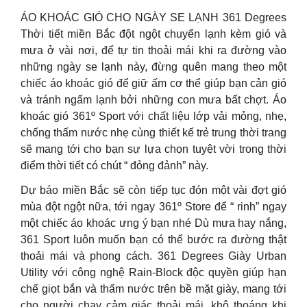
ÁO KHOÁC GIÓ CHO NGÀY SE LẠNH 361 Degrees
Thời tiết miền Bắc đột ngột chuyển lạnh kèm gió và
mưa ở vài nơi, để tự tin thoải mái khi ra đường vào
những ngày se lạnh này, đừng quên mang theo một
chiếc áo khoác gió để giữ ấm cơ thể giúp bạn cản gió
và tránh ngấm lạnh bởi những con mưa bất chợt. Áo
khoác gió 361º Sport với chất liệu lớp vải mỏng, nhẹ,
chống thấm nước nhẹ cùng thiết kế trẻ trung thời trang
sẽ mang tới cho bạn sự lựa chọn tuyệt vời trong thời
điểm thời tiết có chút “ đỏng đảnh” này.
Dự báo miền Bắc sẽ còn tiếp tục đón một vài đợt gió
mùa đột ngột nữa, tới ngay 361º Store để “ rinh” ngay
một chiếc áo khoác ưng ý bạn nhé Dù mưa hay nắng,
361 Sport luôn muốn bạn có thể bước ra đường thật
thoải mái và phong cách. 361 Degrees Giày Urban
Utility với công nghệ Rain-Block độc quyền giúp hạn
chế giọt bắn và thấm nước trên bề mặt giày, mang tới
cho người chạy cảm giác thoải mái, khô thoáng khi