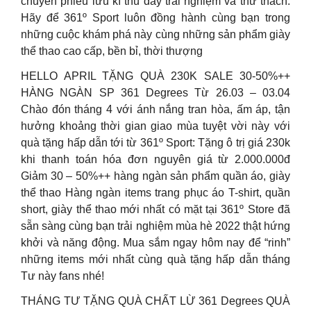
chuyến phiêu lưu kì thú đầy trải nghiệm và thử thách.
Hãy để 361º Sport luôn đồng hành cùng bạn trong
những cuộc khám phá này cùng những sản phẩm giày
thể thao cao cấp, bền bỉ, thời thượng
HELLO APRIL TẶNG QUÀ 230K SALE 30-50%++
HÀNG NGÀN SP 361 Degrees Từ 26.03 – 03.04
Chào đón tháng 4 với ánh nắng tran hòa, ấm áp, tận
hưởng khoảng thời gian giao mùa tuyệt vời này với
quà tặng hấp dẫn tới từ 361º Sport: Tặng ô trị giá 230k
khi thanh toán hóa đơn nguyên giá từ 2.000.000đ
Giảm 30 – 50%++ hàng ngàn sản phẩm quần áo, giày
thể thao Hàng ngàn items trang phục áo T-shirt, quần
short, giày thể thao mới nhất có mặt tại 361º Store đã
sẵn sàng cùng bạn trải nghiệm mùa hè 2022 thật hứng
khởi và năng động. Mua sắm ngay hôm nay để “rinh”
những items mới nhất cùng quà tặng hấp dẫn tháng
Tư này fans nhé!
THÁNG TƯ TẶNG QUÀ CHẤT LỪ 361 Degrees QUÀ