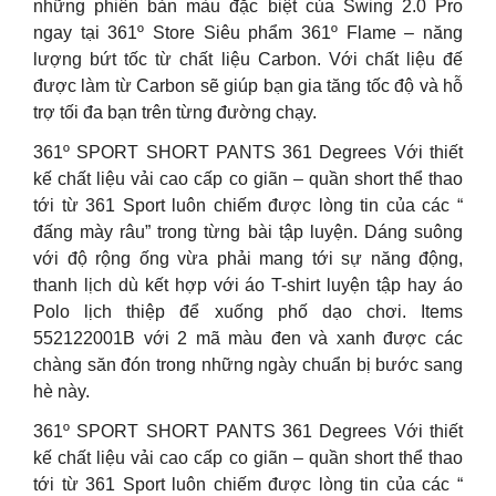
những phiên bản màu đặc biệt của Swing 2.0 Pro
ngay tại 361º Store Siêu phẩm 361º Flame – năng
lượng bứt tốc từ chất liệu Carbon. Với chất liệu đế
được làm từ Carbon sẽ giúp bạn gia tăng tốc độ và hỗ
trợ tối đa bạn trên từng đường chạy.
361º SPORT SHORT PANTS 361 Degrees Với thiết
kế chất liệu vải cao cấp co giãn – quần short thể thao
tới từ 361 Sport luôn chiếm được lòng tin của các “
đấng mày râu” trong từng bài tập luyện. Dáng suông
với độ rộng ống vừa phải mang tới sự năng động,
thanh lịch dù kết hợp với áo T-shirt luyện tập hay áo
Polo lịch thiệp để xuống phố dạo chơi. Items
552122001B với 2 mã màu đen và xanh được các
chàng săn đón trong những ngày chuẩn bị bước sang
hè này.
361º SPORT SHORT PANTS 361 Degrees Với thiết
kế chất liệu vải cao cấp co giãn – quần short thể thao
tới từ 361 Sport luôn chiếm được lòng tin của các “