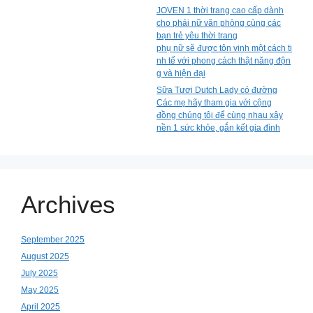
JOVEN 1 thời trang cao cấp dành
cho phái nữ văn phòng cùng các
bạn trẻ yêu thời trang
phụ nữ sẽ được tôn vinh một cách ti
nh tế với phong cách thật năng độn
g và hiện đại
Sữa Tươi Dutch Lady có đường
Các mẹ hãy tham gia với cộng
đồng chúng tôi để cùng nhau xây
nền 1 sức khỏe, gắn kết gia đình
Archives
September 2025
August 2025
July 2025
May 2025
April 2025