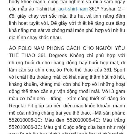
body khỏe mạnh, cùng trải nghiệm và mua sắm ngay
các mẫu áo T-shirt tại:
ao-t-shirt-nam
361º Yushan 2 –
đôi giày chạy với sắc màu thu hút và tính năng đệm
linh hoạt tuyệt vời. Đế giày với thiết kế răng cưa tăng
khả năng ma sát và chống mài mòn phù hợp với nhiều
địa hình chạy khác nhau.
ÁO POLO NAM PHONG CÁCH CHO NGƯỜI YÊU
THỂ THAO 361 Degrees Không chỉ phù hợp với
những buổi đi chơi năng động hay buổi họp mặt, đi
làm cần sự chỉn chu, áo Polo thể thao của 361 Sport
với chất liệu thoáng mát, có khả nang thấm hút mồ hôi,
kháng khuẩn, kháng mùi còn phù hợp với những hoạt
động thể thao cần sự vận động thoải mái. Với 3 gam
màu cơ bản đen – trắng – xám cùng thiết kế dáng áo
Regular Fit giúp tạo nên diện mạo khỏe khoắn, mạnh
mẽ của những chàng trai yêu thể thao.
–Mã sản phẩm:
552010006-1C: Màu đen 552010006-4C: Màu trắng
552010006-3C: Màu ghi Cuộc sống của bạn như một