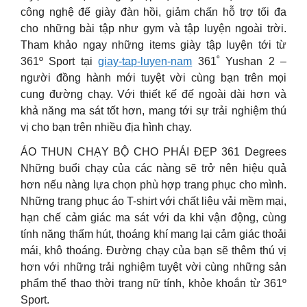
công nghệ đế giày đàn hồi, giảm chấn hỗ trợ tối đa
cho những bài tập như gym và tập luyện ngoài trời.
Tham khảo ngay những items giày tập luyện tới từ
361º Sport tại
giay-tap-luyen-nam
361˚ Yushan 2 –
người đồng hành mới tuyệt vời cùng bạn trên mọi
cung đường chạy. Với thiết kế đế ngoài dài hơn và
khả năng ma sát tốt hơn, mang tới sự trải nghiệm thú
vị cho bạn trên nhiều địa hình chạy.
ÁO THUN CHẠY BỘ CHO PHÁI ĐẸP 361 Degrees
Những buổi chạy của các nàng sẽ trở nên hiệu quả
hơn nếu nàng lựa chọn phù hợp trang phục cho mình.
Những trang phục áo T-shirt với chất liệu vải mềm mại,
hạn chế cảm giác ma sát với da khi vận động, cùng
tính năng thấm hút, thoáng khí mang lại cảm giác thoải
mái, khô thoáng. Đường chạy của bạn sẽ thêm thú vị
hơn với những trải nghiệm tuyệt vời cùng những sản
phẩm thể thao thời trang nữ tính, khỏe khoắn từ 361º
Sport.