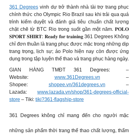
361 Degrees
vinh dự trở thành nhà tài trợ trang phục
chính thức cho Olympic Rio Brazil sau khi trải qua quá
trình kiểm duyệt và đánh giá tiêu chuẩn chất lượng
chặt chẽ từ BTC Rio trong suốt gần một năm. 𝐏𝐎𝐋𝐎
𝐒𝐏𝐎𝐑𝐓 𝐒𝐇𝐈𝐑𝐓: 𝐑𝐞𝐚𝐝𝐲 𝐟𝐨𝐫 𝐭𝐫𝐚𝐢𝐧𝐢𝐧𝐠 361 Degrees Không
chỉ đơn thuần là trang phục được mặc trong những dịp
trang trọng, lịch sự; áo Polo hiện nay còn được ứng
dụng trong tập luyện thể thao và trang phục hàng ngày.
GIAN HÀNG TMĐT 361 Degrees: –
Website:
www.361Degrees.vn
–
Shopee:
shopee.vn/361degrees.vn
–
Lazada:
www.lazada.vn/shop/361-degrees-official-
store
– Tiki:
tiki?361-flagship-store
361 Degrees không chỉ mang đến cho người mặc
những sản phẩm thời trang thể thao chất lượng, thẩm