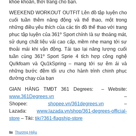
khỏe khoắn, thời trang cho bạn.
WEEKEND WORKOUT OUTFIT Lên đồ tập luyện cho
cuối tuần thêm năng động và thể thao, một trong
những điều yêu thích của các tín đồ thể thao với trang
phục tập luyện của 361º Sport chính là sự thoáng mát,
sử dụng chất liệu vải cao cấp, mềm nhẹ mang tới sự
thoải mái khi vận động. Tái tạo lại năng lượng cuối
tuần cùng 361º Sport Sprie 4 tích hợp công nghệ
Qu!kfoam và Qu1kSpring – mang tới sự êm ái và
những bước đệm tối ưu cho hành trình chinh phục
đường chạy của bạn
GIAN HÀNG TMĐT 361 Degrees: – Website:
www.361Degrees.vn
–
Shopee:
shopee.vn/361degrees.vn
–
Lazada:
www.lazada.vn/shop/361-degrees-official-
store
– Tiki:
tiki?361-flagship-store
Categories
Thương Hiệu