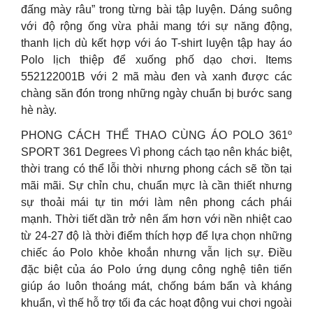
đấng mày râu” trong từng bài tập luyện. Dáng suông
với độ rộng ống vừa phải mang tới sự năng động,
thanh lịch dù kết hợp với áo T-shirt luyện tập hay áo
Polo lịch thiệp để xuống phố dạo chơi. Items
552122001B với 2 mã màu đen và xanh được các
chàng săn đón trong những ngày chuẩn bị bước sang
hè này.
PHONG CÁCH THỂ THAO CÙNG ÁO POLO 361º
SPORT 361 Degrees Vì phong cách tạo nên khác biệt,
thời trang có thể lỗi thời nhưng phong cách sẽ tồn tại
mãi mãi. Sự chỉn chu, chuẩn mực là cần thiết nhưng
sự thoải mái tự tin mới làm nên phong cách phái
mạnh. Thời tiết dần trở nên ấm hơn với nền nhiệt cao
từ 24-27 độ là thời điểm thích hợp để lựa chọn những
chiếc áo Polo khỏe khoắn nhưng vẫn lịch sự. Điều
đặc biệt của áo Polo ứng dụng công nghệ tiên tiến
giúp áo luôn thoáng mát, chống bám bẩn và kháng
khuẩn, vì thế hỗ trợ tối đa các hoạt động vui chơi ngoài