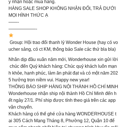
y nhận hoặc mua hàng.
HÀNG SALE SHOP KHÔNG NHẬN ĐỔI, TRẢ DƯỚI
MỌI HÌNH THỨC Ạ
——-
——————-
Group: Hội trao đổi thanh lý Wonder House (hay có vo
ucher sảng, có ct KM, thông báo Sale các thứ bla bla)
Nhân dịp đầu xuân năm mới, Wonderhouse xin gửi lời
chúc đến Quý khách hàng: Chúc quý khách luôn mạn
h khỏe, hạnh phúc, làm ăn phát đạt và có một năm 202
5 hưởng trọn niềm vui. Happy new year!
THÔNG BÁO SHIP HÀNG NỘI THÀNH HỒ CHÍ MINH
Wonderhouse nhận ship nội thành Hồ Chí Minh đến h
ết ngày 27/1. Phí ship được tính theo giá trên các app
vận chuyển.
Khách hàng có thể ghé cửa hàng WONDERHOUSE t
ại 305 Cách Mạng Tháng 8, Phường 12, Quận 10 để