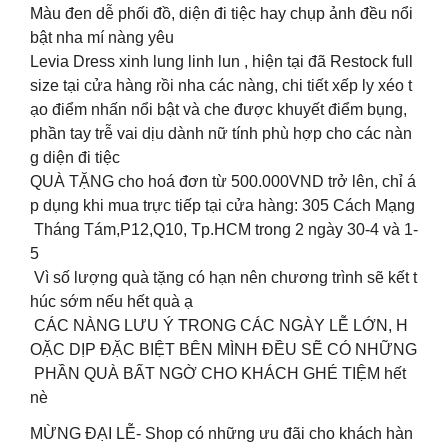
Màu đen dễ phối đồ, diện đi tiệc hay chụp ảnh đều nổi
bật nha mí nàng yêu ️
Levia Dress xinh lung linh lun , hiện tại đã Restock full
size tại cửa hàng rồi nha các nàng, chi tiết xếp ly xéo t
ạo điểm nhấn nổi bật và che được khuyết điểm bụng,
phần tay trễ vai dịu dành nữ tính phù hợp cho các nàn
g diện đi tiệc ️️
QUÀ TẶNG cho hoá đơn từ 500.000VND trở lên, chỉ á
p dụng khi mua trực tiếp tại cửa hàng: 305 Cách Mạng
Tháng Tám,P12,Q10, Tp.HCM trong 2 ngày 30-4 và 1-
5 ️
Vì số lượng quà tặng có hạn nên chương trình sẽ kết t
húc sớm nếu hết quà ạ ️
CÁC NÀNG LƯU Ý TRONG CÁC NGÀY LỄ LỚN, H
OẶC DỊP ĐẶC BIỆT BÊN MÌNH ĐỀU SẼ CÓ NHỮNG
PHẦN QUÀ BẤT NGỜ CHO KHÁCH GHÉ TIỆM hết
nè
MỪNG ĐẠI LỄ- Shop có những ưu đãi cho khách hàn