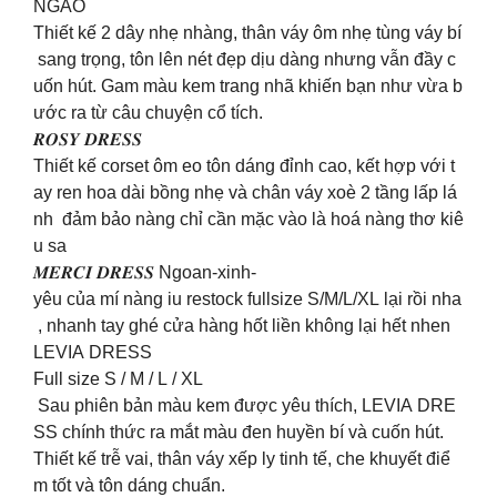
NGÀO
Thiết kế 2 dây nhẹ nhàng, thân váy ôm nhẹ tùng váy bí
sang trọng, tôn lên nét đẹp dịu dàng nhưng vẫn đầy c
uốn hút. Gam màu kem trang nhã khiến bạn như vừa b
ước ra từ câu chuyện cổ tích.
𝑹𝑶𝑺𝒀 𝑫𝑹𝑬𝑺𝑺
Thiết kế corset ôm eo tôn dáng đỉnh cao, kết hợp với t
ay ren hoa dài bồng nhẹ và chân váy xoè 2 tầng lấp lá
nh đảm bảo nàng chỉ cần mặc vào là hoá nàng thơ kiê
u sa
𝑴𝑬𝑹𝑪𝑰 𝑫𝑹𝑬𝑺𝑺 Ngoan-xinh-
yêu của mí nàng iu restock fullsize S/M/L/XL lại rồi nha
, nhanh tay ghé cửa hàng hốt liền không lại hết nhen
LEVIA DRESS
Full size S / M / L / XL
Sau phiên bản màu kem được yêu thích, LEVIA DRE
SS chính thức ra mắt màu đen huyền bí và cuốn hút.
Thiết kế trễ vai, thân váy xếp ly tinh tế, che khuyết điể
m tốt và tôn dáng chuẩn.