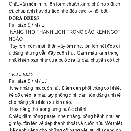
Chất vải mềm mịn, lên form chuẩn xinh, phù hợp đi ch
ơi, chụp ảnh hay dự tiệc nhẹ đều cực kỳ nổi bật.
𝐃𝐎𝐑𝐀 𝐃𝐑𝐄𝐒𝐒
Full size S / M / L
NÀNG THƠ THANH LỊCH TRONG SẮC KEM NGỌT
NGÀO
Tay ren mềm mại, thân váy ôm nhẹ, tôn lên nét đẹp dị
u dàng nhưng vẫn đầy cuốn hút. Gam màu kem trang
nhã khiến bạn như vừa bước ra từ câu chuyện cổ tích.
𝑉𝐼𝐶𝐼 𝐷𝑅𝐸𝑆𝑆
Full size S / M / L /
Nhẹ nhàng mà cuốn hút Đầm đen phối trắng với thiết
kế cổ chéo lạ mắt, tay phồng xinh xắn, tôn dáng tinh tế
cho nàng yêu thích sự kín đáo.
Hóa nàng thơ trong từng bước chân!
Chiếc đầm hồng pastel nhẹ nhàng, bồng bềnh như án
g mây, tôn lên vẻ đẹp thanh thoát và cuốn hút. Một thiết
kế dành riêng cho những cô nàng yêu sự dịu dàng nh