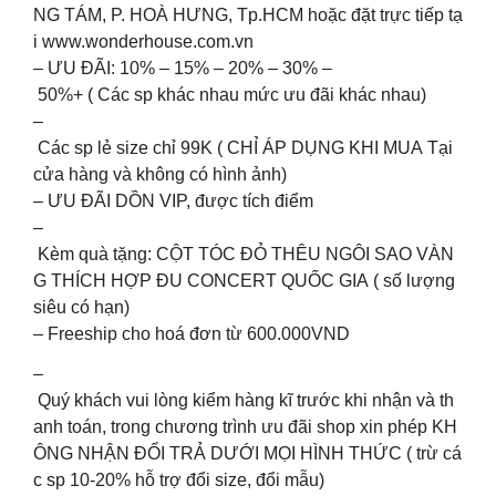
NG TÁM, P. HOÀ HƯNG, Tp.HCM hoặc đặt trực tiếp tạ
i www.wonderhouse.com.vn ️
– ƯU ĐÃI: 10% – 15% – 20% – 30% –
50%+ ( Các sp khác nhau mức ưu đãi khác nhau)
–
Các sp lẻ size chỉ 99K ( CHỈ ÁP DỤNG KHI MUA Tại
cửa hàng và không có hình ảnh)
– ƯU ĐÃI DỒN VIP, được tích điểm
–
Kèm quà tặng: CỘT TÓC ĐỎ THÊU NGÔI SAO VÀN
G THÍCH HỢP ĐU CONCERT QUỐC GIA ( số lượng
siêu có hạn)
– Freeship cho hoá đơn từ 600.000VND
–
Quý khách vui lòng kiểm hàng kĩ trước khi nhận và th
anh toán, trong chương trình ưu đãi shop xin phép KH
ÔNG NHẬN ĐỔI TRẢ DƯỚI MỌI HÌNH THỨC ( trừ cá
c sp 10-20% hỗ trợ đổi size, đổi mẫu)