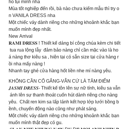
ho tụi mình nha
Mùa tốt nghiệp đến rồi, bà nào chưa kiếm mẫu thì try o
n VANILA DRESS nha
Một chiếc váy dành riêng cho những khoảnh khắc bạn
muốn mình đẹp nhất.
New Arrival
𝐑𝐀𝐌𝐈 𝐃𝐑𝐄𝐒𝐒 ! Thiết kế dáng bí công chúa kèm chi tiết
tua rua lộng lẫy đảm bảo nàng chỉ cần mặc vào là ho
á nàng thơ kiêu sa , hiện tại có sẵn size tại cửa hàng r
ồi nha mấy nàng !
Nhanh tay ghé cửa hàng hốt liền nhe mí nàng yêu.
KHÔNG CẦN CỐ GẮNG-VẪN CỨ LÀ TÂM ĐIỂM
𝑱𝑨𝑺𝑴𝑰 𝑫𝑹𝑬𝑺𝑺- Thiết kế tôn lên sự nữ tính, kiêu sa vẫn
ánh lên sự thanh thoát cuốn hút dành riêng cho nàng
yêu. Chất ren kim sa lấp lánh kết hợp lớp lưới bồng b
ềnh, chuyển động nào cũng như phát sáng.
Một chiếc váy dành riêng cho những khoảnh khắc bạn
muốn mình thật đẹp có gu.