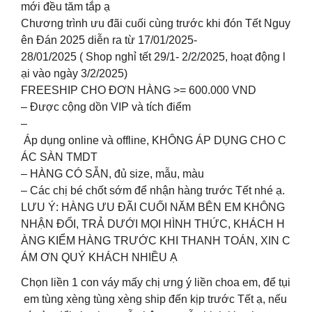
mới đều tăm tắp ạ
Chương trình ưu đãi cuối cùng trước khi đón Tết Nguy
ên Đán 2025 diễn ra từ 17/01/2025-
28/01/2025 ( Shop nghỉ tết 29/1- 2/2/2025, hoạt động l
ại vào ngày 3/2/2025)
FREESHIP CHO ĐƠN HÀNG >= 600.000 VND
– Được cộng dồn VIP và tích điểm
–
Áp dụng online và offline, KHÔNG ÁP DỤNG CHO C
ÁC SÀN TMDT
– HÀNG CÓ SẴN, đủ size, mẫu, màu
– Các chị bé chốt sớm để nhận hàng trước Tết nhé ạ.
LƯU Ý: HÀNG ƯU ĐÃI CUỐI NĂM BÊN EM KHÔNG
NHẬN ĐỔI, TRẢ DƯỚI MỌI HÌNH THỨC, KHÁCH H
ÀNG KIỂM HÀNG TRƯỚC KHI THANH TOÁN, XIN C
ÁM ƠN QUÝ KHÁCH NHIỀU Ạ ️
Chọn liền 1 con váy mấy chị ưng ý liền choa em, để tụi
em tùng xèng tùng xèng ship đến kịp trước Tết ạ, nếu