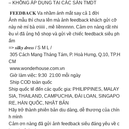
– KHÔNG ÁP DỤNG TẠI CÁC SÀN TMDT
𝐅𝐄𝐄𝐃𝐁𝐀𝐂𝐊 Va nhầm ánh mắt say cả 1 đời
Ảnh mẫu thì chưa lên mà ảnh feedback khách gửi cỡ
này nè mí bà ơiiiii , mê liềnnnnn. Cảm ơn nàng rất nhi
ều vì đã ủng hộ shop và gửi về chiếc feedback siêu ph
ẩm
=> 𝒔𝒊𝒍𝒌𝒚 𝒅𝒓𝒆𝒔𝒔 / S M L /
305 Cách Mạng Tháng Tám, P. Hoà Hưng, Q.10, TP.H
CM
www.wonderhouse.com.vn
Giờ làm việc: 9:30 21:00 mỗi ngày
Ship COD toàn quốc
Ship quốc tế đến các quốc gia: PHILIPPINES, MALAY
SIA, THAILAND, CAMPUCHIA, ĐÀI LOAN, SINGAPO
RE, HÀN QUỐC, NHẬT BẢN
Hãy trở thành phiên bản dịu dàng, dễ thương của chín
h mình
Cảm ơn nàng đã gửi ảnh feedback siêu đáng yêu về c