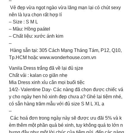
–
Vẻ đẹp vừa ngọt ngào vừa lãng mạn lại có chút sexy
nên là lựa chọn rất hợp lí
– Size : S M L
– Màu: Hồng paátel
– Chất liệu: xước ánh kim
–
Hàng sẵn tại: 305 Cách Mạng Tháng Tám, P12, Q10,
Tp.HCM hoặc www.wonderhouse.com.vn
Vanila Dress trắng đã về lại đủ sjze
Chất vải : kalan co giãn nhẹ
Mia Dress xinh xỉu cân mọi buổi tiệc
14/2- Valentine Day- Các nàng đã chọn được chiếc vá
y cho ngày hẹn hò xinh đẹp chưa ạ? Ghé lại tiệm nhé,
có sẵn hàng trăm mẫu với đủ size S M L XL ạ ️
–
Các hoá đơn trong ngày này sẽ được ưu đãi 5% và k
èm thêm một phần quà bé xinh, tuy không quá to lớn n
hưng đây như một lời chúc của tiệm gửi đến các nàng