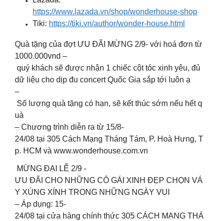
https://www.lazada.vn/shop/wonderhouse-shop
Tiki:
https://tiki.vn/author/wonder-house.html
Quà tặng của đợt ƯU ĐÃI MỪNG 2/9- với hoá đơn từ
1000.000vnd –
quý khách sẽ được nhận 1 chiếc cột tóc xinh yêu, đủ
dữ liệu cho dịp đu concert Quốc Gia sắp tới luôn ạ
–
Số lượng quà tặng có hạn, sẽ kết thúc sớm nếu hết q
uà ️
– Chương trình diễn ra từ 15/8-
24/08 tại 305 Cách Mạng Tháng Tám, P. Hoà Hưng, T
p. HCM và www.wonderhouse.com.vn
MỪNG ĐẠI LỄ 2/9 -
ƯU ĐÃI CHO NHỮNG CÔ GÁI XINH ĐẸP CHỌN VÁ
Y XÚNG XÍNH TRONG NHỮNG NGÀY VUI
– Áp dụng: 15-
24/08 tại cửa hàng chính thức 305 CÁCH MẠNG THÁ