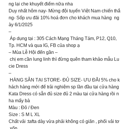
ng lại che khuyết điểm nữa nha ️️
Duy nhất hôm nay- Mừng đội tuyển Việt Nam chiến thắ
ng- Sốp ưu đãi 10% hoá đơn cho khách mua hàng ️ ng
ày 6/1/2025
–
Áp dụng tại : 305 Cách Mạng Tháng Tám, P12, Q10,
Tp. HCM và qua IG, FB của shop ạ ️
– Mùa Lễ Hội đến gần –
chị em cần lung linh thì đừng quên tham khảo mẫu Lu
cie Dress
–
HÀNG SẴN TẠI STORE- ĐỦ SIZE- ƯU ĐÃI 5% cho k
hách hàng mới để trải nghiệm sp lần đầu tại cửa hàng
Kata Dress có sẵn đủ size đủ 2 màu tại cửa hàng rồi n
ha mấy bà
Màu : Đỏ / Đen
Size : S M L XL
Chất vải :tafta dày vừa phải không có giãn , phối vải tơ
xốp