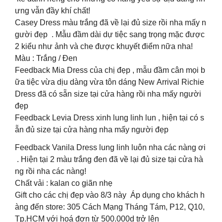
ưng vẫn đầy khí chất!
Casey Dress màu trắng đã về lại đủ size rồi nha mấy n
gười đẹp . Mẫu đầm dài dự tiệc sang trọng mặc được
2 kiểu như ảnh và che được khuyết điểm nữa nha!
Màu : Trắng / Đen
Feedback Mia Dress của chị đẹp , mẫu đầm cân mọi b
ữa tiệc vừa dịu dàng vừa tôn dáng New Arrival Richie
Dress đã có sẵn size tại cửa hàng rồi nha mấy người
đẹp
Feedback Levia Dress xinh lung linh lun , hiện tại có s
ẵn đủ size tại cửa hàng nha mấy người đẹp
Feedback Vanila Dress lung linh luôn nha các nàng ơi
️️. Hiện tại 2 màu trắng đen đã về lại đủ size tại cửa hà
ng rồi nha các nàng!
Chất vải : kalan co giãn nhẹ
Gift cho các chị đẹp vào 8/3 này ️ Áp dụng cho khách h
àng đến store: 305 Cách Mạng Tháng Tám, P12, Q10,
Tp.HCM với hoá đơn từ 500.000d trở lên