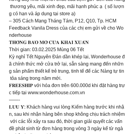
thương yêu, mãi xinh đẹp, mãi hạnh phúc ạ ️ ( số lượn
g có hạn và áp dụng tại store ạ)
– 305 Cách Mạng Tháng Tám, P12, Q10, Tp. HCM
Feedback Vanila Dress của các chị em gửi về cho Wo
nderhouse
𝐓𝐇𝐎̂𝐍𝐆 𝐁𝐀́𝐎 𝐌𝐎̛̉ 𝐂𝐔̛̉𝐀 𝐊𝐇𝐀𝐈 𝐗𝐔𝐀̂𝐍
Thời gian: 03.02.2025 Mùng 06 Tết
Kỳ nghỉ Tết Nguyên Đán dần khép lại, Wonderhouse đ
ã chính thức mở cửa trở lại, sẵn sàng mang đến nhữn
g sản phẩm thiết kế trẻ trung, tinh tế để các Nàng tự tin
tỏa sáng trong năm mới.
𝐅𝐑𝐄𝐄𝐒𝐇𝐈𝐏 với hóa đơn trên 600.000d khi đặt hàng trự
c tiếp tại www.wonderhouse.com.vn
——-
𝐋𝐔̛𝐔 𝐘́: Khách hàng vui lòng Kiểm hàng trước khi nhậ
n, sau khi nhận hàng bên shop không chịu trách nhiệm
với các lỗi xảy ra sau đó, thời gian giải quyết các vấn
đề phát sinh từ đơn hàng trong vòng 3 ngày kể từ ngà