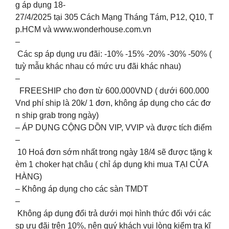
g áp dụng 18-
27/4/2025 tại 305 Cách Mạng Tháng Tám, P12, Q10, T
p.HCM và www.wonderhouse.com.vn
–
Các sp áp dụng ưu đãi: -10% -15% -20% -30% -50% (
tuỳ mẫu khác nhau có mức ưu đãi khác nhau)
–
FREESHIP cho đơn từ 600.000VND ( dưới 600.000
Vnd phí ship là 20k/ 1 đơn, không áp dụng cho các đơ
n ship grab trong ngày)
– ÁP DỤNG CỘNG DỒN VIP, VVIP và được tích điểm
–
10 Hoá đơn sớm nhất trong ngày 18/4 sẽ được tặng k
èm 1 choker hạt châu ( chỉ áp dụng khi mua TẠI CỬA
HÀNG)
– Không áp dụng cho các sàn TMDT
–
Không áp dụng đổi trả dưới mọi hình thức đối với các
sp ưu đãi trên 10%, nên quý khách vui lòng kiểm tra kĩ