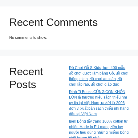
Recent Comments
No comments to show.
Recent
Đồ Chơi Gỗ S-Kids, hơn 400 mẫu
đồ chơi được làm bằng Gỗ, đồ chơi
thông minh, đồ chơi an toàn, đồ
Posts
chơi lắp ráp, đồ chơi giáo dục
Đinh Tị Books CÙNG CON KHÔN
LỚN là thương hiệu sách thiếu nhi
uy tín tại Việt Nam, ra đời từ 2006
đơn vị xuất bản sách thiếu nhi hàng
đầu tại Việt Nam
Ipek Bông tẩy trang 100% cotton tự
nhiên Made in EU mang đến tay
người tiêu dùng những miếng bông
chất lượng tốt nhất