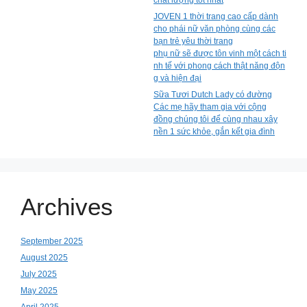
JOVEN 1 thời trang cao cấp dành
cho phái nữ văn phòng cùng các
bạn trẻ yêu thời trang
phụ nữ sẽ được tôn vinh một cách ti
nh tế với phong cách thật năng độn
g và hiện đại
Sữa Tươi Dutch Lady có đường
Các mẹ hãy tham gia với cộng
đồng chúng tôi để cùng nhau xây
nền 1 sức khỏe, gắn kết gia đình
Archives
September 2025
August 2025
July 2025
May 2025
April 2025