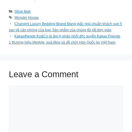
Categories
Shop Mall
Tags
Wonder House
Changmi Luxury Bedding Brand Mang giấc ngủ chuẩn khách sạn 5
sao về căn phòng của bạn Sản phẩm của chúng tôi rất đơn giản
Kakaofriends Ko&Co là đại lý phân phối độc quyền Kakao Friends
1 thương hiệu lifestyle, quà tặng và đồ chơi Hàn Quốc tại Việt Nam
Leave a Comment
Comment