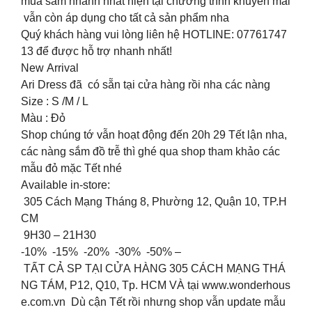
mua sắm nhanh nhất hiện tại chương trình khuyến mãi
vẫn còn áp dụng cho tất cả sản phẩm nha
Quý khách hàng vui lòng liên hệ HOTLINE: 07761747
13 để được hỗ trợ nhanh nhất!
New Arrival
Ari Dress đã có sẵn tại cửa hàng rồi nha các nàng
Size : S /M / L
Màu : Đỏ
Shop chúng tớ vẫn hoạt động đến 20h 29 Tết lận nha,
các nàng sắm đồ trễ thì ghé qua shop tham khảo các
mẫu đỏ mặc Tết nhé
Available in-store:
305 Cách Mạng Tháng 8, Phường 12, Quận 10, TP.H
CM
9H30 – 21H30
-10% -15% -20% -30% -50% –
TẤT CẢ SP TẠI CỬA HÀNG 305 CÁCH MẠNG THÁ
NG TÁM, P12, Q10, Tp. HCM VÀ tại www.wonderhous
e.com.vn Dù cận Tết rồi nhưng shop vẫn update mẫu