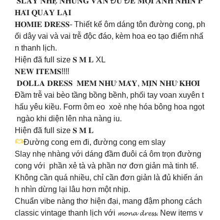
𝐒𝐋𝐀𝐘 𝐍𝐇𝐄̣ 𝐍𝐇𝐔̛𝐍𝐆 𝐕𝐀̂̃𝐍 Đ𝐔̉ Đ𝐄̂̉ 𝐌𝐎̣𝐈 𝐀́𝐍𝐇 𝐍𝐇𝐈̀𝐍 𝐏
𝐇𝐀̉𝐈 𝐐𝐔𝐀𝐘 𝐋𝐀̣𝐈
𝐇𝐎𝐌𝐈𝐄 𝐃𝐑𝐄𝐒𝐒- Thiết kế ôm dáng tôn đường cong, ph
ối dây vai và vai trễ độc đáo, kèm hoa eo tạo điểm nhấ
n thanh lịch.
Hiện đã full size 𝐒 𝐌 𝐋 XL
𝐍𝐄𝐖 𝐈𝐓𝐄𝐌𝐒!!!!
𝐃𝐎𝐋𝐋𝐀 𝐃𝐑𝐄𝐒𝐒 𝐌𝐄̂̀𝐌 𝐍𝐇𝐔̛ 𝐌𝐀̂𝐘, 𝐌𝐈̣𝐍 𝐍𝐇𝐔̛ 𝐊𝐇𝐎́𝐈
Đầm trễ vai bèo tầng bồng bềnh, phối tay voan xuyên t
hấu yêu kiều. Form ôm eo xoè nhẹ hóa bông hoa ngọt
ngào khi diện lên nha nàng iu.
Hiện đã full size 𝐒 𝐌 𝐋
Đường cong em đi, đường cong em slay
Slay nhẹ nhàng với dáng đầm đuôi cá ôm trọn đường
cong với phần xẻ tà và phần nơ đơn giản mà tinh tế.
Không cần quá nhiều, chỉ cần đơn giản là đủ khiến án
h nhìn dừng lại lâu hơn một nhịp.
Chuẩn vibe nàng thơ hiện đại, mang đậm phong cách
classic vintage thanh lịch với 𝓶𝓸𝓷𝓪 𝓭𝓻𝓮𝓼𝓼. New items v