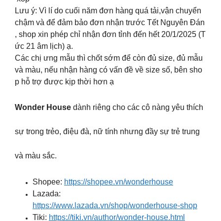
Lưu ý: Vì lí do cuối năm đơn hàng quá tải,vận chuyển
chậm và để đảm bảo đơn nhận trước Tết Nguyên Đán
, shop xin phép chỉ nhận đơn tỉnh đến hết 20/1/2025 (T
ức 21 âm lịch) ạ.
Các chị ưng mẫu thì chốt sớm để còn đủ size, đủ mẫu
và màu, nếu nhận hàng có vấn đề về size số, bên sho
p hỗ trợ được kịp thời hơn ạ
Wonder House
dành riêng cho các cô nàng yêu thích
sự trong trẻo, điệu đà, nữ tính nhưng đầy sự trẻ trung
và màu sắc.
Shopee:
https://shopee.vn/wonderhouse
Lazada:
https://www.lazada.vn/shop/wonderhouse-shop
Tiki:
https://tiki.vn/author/wonder-house.html