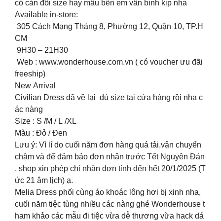
có càn đổi size hay mẫu bên em vẫn binh kịp nha
Available in-store:
305 Cách Mạng Tháng 8, Phường 12, Quận 10, TP.H
CM
9H30 – 21H30
Web : www.wonderhouse.com.vn ( có voucher ưu đãi
freeship)
New Arrival
Civilian Dress đã về lại đủ size tại cửa hàng rồi nha c
ác nàng
Size : S /M / L /XL
Màu : Đỏ / Đen
Lưu ý: Vì lí do cuối năm đơn hàng quá tải,vận chuyển
chậm và để đảm bảo đơn nhận trước Tết Nguyên Đán
, shop xin phép chỉ nhận đơn tỉnh đến hết 20/1/2025 (T
ức 21 âm lịch) ạ.
Melia Dress phối cùng áo khoác lông hơi bị xinh nha,
cuối năm tiệc tùng nhiều các nàng ghé Wonderhouse t
ham khảo các mẫu đi tiệc vừa dễ thương vừa hack dá