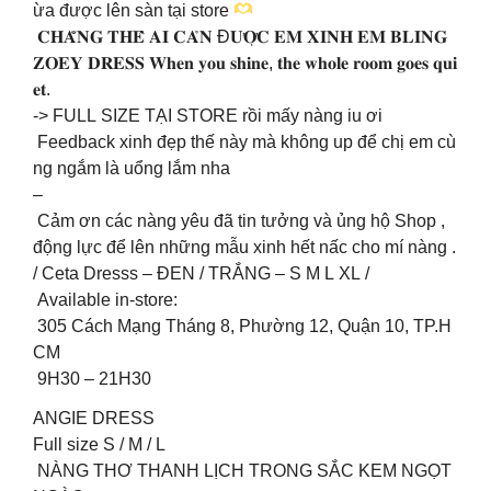
ừa được lên sàn tại store
𝐂𝐇𝐀̆̉𝐍𝐆 𝐓𝐇𝐄̂̉ 𝐀𝐈 𝐂𝐀̉𝐍 Đ𝐔̛𝐎̛̣𝐂 𝐄𝐌 𝐗𝐈𝐍𝐇 𝐄𝐌 𝐁𝐋𝐈𝐍𝐆
𝐙𝐎𝐄𝐘 𝐃𝐑𝐄𝐒𝐒 𝐖𝐡𝐞𝐧 𝐲𝐨𝐮 𝐬𝐡𝐢𝐧𝐞, 𝐭𝐡𝐞 𝐰𝐡𝐨𝐥𝐞 𝐫𝐨𝐨𝐦 𝐠𝐨𝐞𝐬 𝐪𝐮𝐢
𝐞𝐭.
-> FULL SIZE TẠI STORE rồi mấy nàng iu ơi
Feedback xinh đẹp thế này mà không up để chị em cù
ng ngắm là uổng lắm nha
–
Cảm ơn các nàng yêu đã tin tưởng và ủng hộ Shop ,
động lực để lên những mẫu xinh hết nấc cho mí nàng .
/ Ceta Dresss – ĐEN / TRẮNG – S M L XL /
Available in-store:
305 Cách Mạng Tháng 8, Phường 12, Quận 10, TP.H
CM
9H30 – 21H30
ANGIE DRESS
Full size S / M / L
NÀNG THƠ THANH LỊCH TRONG SẮC KEM NGỌT