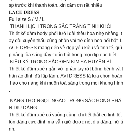
sp trước khi thanh toán, xin cám ơn rất nhiều ️
𝐋𝐀𝐂𝐄 𝐃𝐑𝐄𝐒𝐒
Full size S / M / L
THANH LỊCH TRONG SẮC TRẮNG TINH KHÔI
Thiết kế đầm body phối lưới dài thêu hoa nhẹ nhàng, t
ay dài xuyên thấu cùng phần vai trễ đính hoa nổi bật L
ACE DRESS mang đến vẻ đẹp yêu kiều và tinh tế, giú
p nàng tỏa sáng đầy cuốn hút trong mọi dịp đặc biệt.
KIÊU KỲ TRONG SẮC ĐEN KIM SA HUYỀN BÍ
Thiết kế đầm xoè ngắn với phần tay rớt bồng bềnh và t
hân áo đính đá lấp lánh, AVI DRESS là lựa chọn hoàn
hảo cho nàng khi muốn toả sáng trong mọi khung hình
.
NÀNG THƠ NGỌT NGÀO TRONG SẮC HỒNG PHẤ
N DỊU DÀNG
Thiết kế đầm xoè cổ vuông cùng chi tiết thắt eo tinh tế,
tôn dáng cực đỉnh mà vẫn giữ được nét dịu dàng, nữ tí
nh.