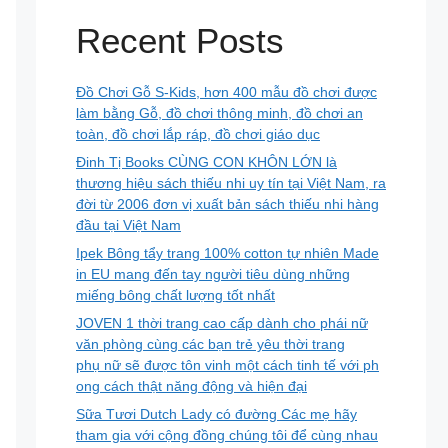
Recent Posts
Đồ Chơi Gỗ S-Kids, hơn 400 mẫu đồ chơi được
làm bằng Gỗ, đồ chơi thông minh, đồ chơi an
toàn, đồ chơi lắp ráp, đồ chơi giáo dục
Đinh Tị Books CÙNG CON KHÔN LỚN là
thương hiệu sách thiếu nhi uy tín tại Việt Nam, ra
đời từ 2006 đơn vị xuất bản sách thiếu nhi hàng
đầu tại Việt Nam
Ipek Bông tẩy trang 100% cotton tự nhiên Made
in EU mang đến tay người tiêu dùng những
miếng bông chất lượng tốt nhất
JOVEN 1 thời trang cao cấp dành cho phái nữ
văn phòng cùng các bạn trẻ yêu thời trang
phụ nữ sẽ được tôn vinh một cách tinh tế với ph
ong cách thật năng động và hiện đại
Sữa Tươi Dutch Lady có đường Các mẹ hãy
tham gia với cộng đồng chúng tôi để cùng nhau