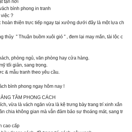
t tận nơi
 vách bình phong in tranh
việc ?
hoàn thiện trực tiếp ngay tại xưởng dưới đây là một lựa ch
g thủy ” Thuận buồm xuôi gió ” , đem lại may mắn, tài lộc c
khách, phòng ngủ, văn phòng hay cửa hàng.
ỹ tối giản, sang trọng.
ớc & mẫu tranh theo yêu cầu.
vách bình phong ngay hôm nay !
, NÂNG TẦM PHONG CÁCH
ch, vừa là vách ngăn vừa là kệ trưng bày trang trí xinh xắn
hân chia không gian mà vẫn đảm bảo sự thoáng mát, sang tr
n cao cấp