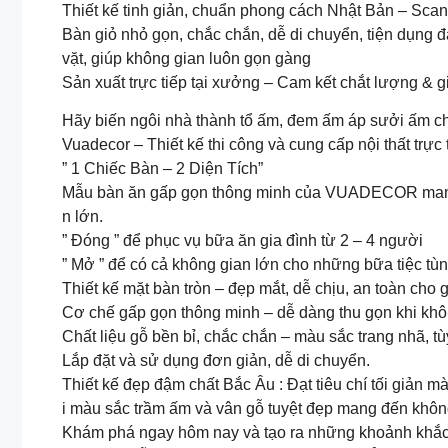
Thiết kế tinh giản, chuẩn phong cách Nhật Bản – Scan
Bàn giỏ nhỏ gọn, chắc chắn, dễ di chuyển, tiện dụng 
vặt, giúp không gian luôn gọn gàng
Sản xuất trực tiếp tại xưởng – Cam kết chắt lượng & gi
Hãy biến ngôi nhà thành tổ ấm, đem ấm áp sưởi ấm 
Vuadecor – Thiết kế thi công và cung cấp nội thất trực
️” 1 Chiếc Bàn – 2 Diện Tích”️
Mẫu bàn ăn gấp gọn thông minh của VUADECOR mang 
n lớn.
️” Đóng ” để phục vụ bữa ăn gia đình từ 2 – 4 người
️” Mở ” để có cả không gian lớn cho những bữa tiệc tùn
Thiết kế mặt bàn tròn – đẹp mắt, dễ chịu, an toàn cho g
Cơ chế gấp gọn thông minh – dễ dàng thu gọn khi không 
Chất liệu gỗ bền bỉ, chắc chắn – màu sắc trang nhã, tù
Lắp đặt và sử dụng đơn giản, dễ di chuyển.
Thiết kế đẹp đậm chất Bắc Âu : Đạt tiêu chí tối giản m
i màu sắc trầm ấm và vân gỗ tuyệt đẹp mang đến khôn
Khám phá ngay hôm nay và tạo ra những khoảnh khắc 