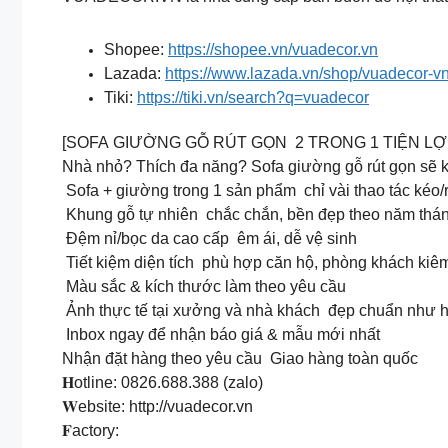
Shopee:
https://shopee.vn/vuadecor.vn
Lazada:
https://www.lazada.vn/shop/vuadecor-vn-n
Tiki:
https://tiki.vn/search?q=vuadecor
[SOFA GIƯỜNG GỖ RÚT GỌN 2 TRONG 1 TIỆN LỢ
Nhà nhỏ? Thích đa năng? Sofa giường gỗ rút gọn sẽ kh
Sofa + giường trong 1 sản phẩm chỉ vài thao tác kéo/r
Khung gỗ tự nhiên chắc chắn, bền đẹp theo năm thá
Đệm nỉ/bọc da cao cấp êm ái, dễ vệ sinh
Tiết kiệm diện tích phù hợp căn hộ, phòng khách kiê
Màu sắc & kích thước làm theo yêu cầu
Ảnh thực tế tại xưởng và nhà khách đẹp chuẩn như h
Inbox ngay để nhận báo giá & mẫu mới nhất
Nhận đặt hàng theo yêu cầu Giao hàng toàn quốc
𝐇otline: 0826.688.388 (zalo)
𝐖ebsite: http://vuadecor.vn
𝐅actory: