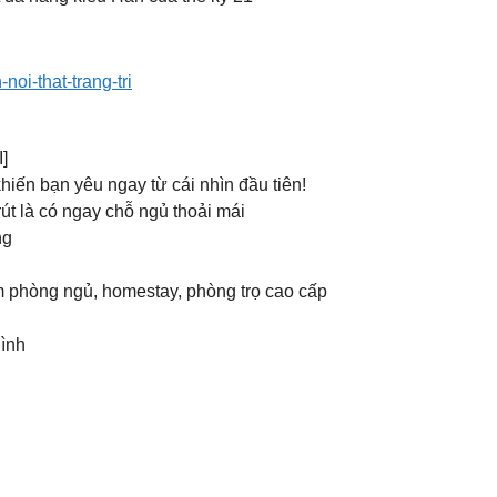
oi-that-trang-tri
I]
iến bạn yêu ngay từ cái nhìn đầu tiên!
út là có ngay chỗ ngủ thoải mái
ng
m phòng ngủ, homestay, phòng trọ cao cấp
ình