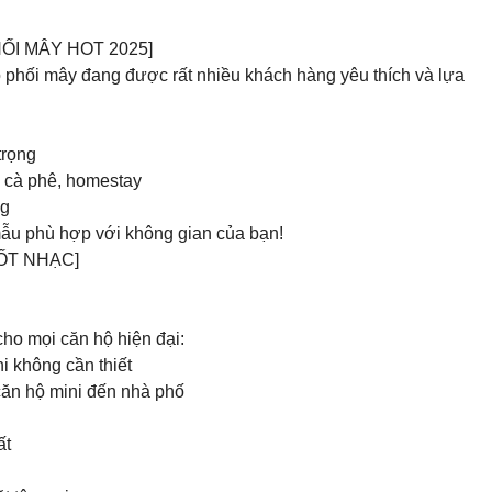
ỐI MÂY HOT 2025]
ỗ phối mây đang được rất nhiều khách hàng yêu thích và lựa
trọng
 cà phê, homestay
ng
mẫu phù hợp với không gian của bạn!
ỐT NHẠC]
cho mọi căn hộ hiện đại:
i không cần thiết
 căn hộ mini đến nhà phố
ất