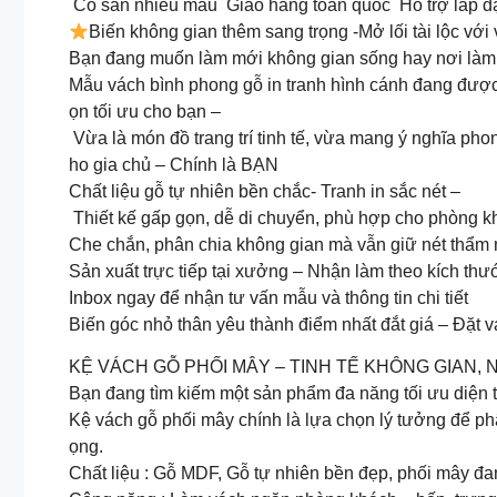
Có sẵn nhiều mẫu Giao hàng toàn quốc Hỗ trợ lắp đặ
Biến không gian thêm sang trọng -Mở lối tài lộc với
Bạn đang muốn làm mới không gian sống hay nơi làm 
️Mẫu vách bình phong gỗ in tranh hình cánh đang được 
ọn tối ưu cho bạn –
Vừa là món đồ trang trí tinh tế, vừa mang ý nghĩa phon
ho gia chủ – Chính là BẠN
Chất liệu gỗ tự nhiên bền chắc- Tranh in sắc nét –
Thiết kế gấp gọn, dễ di chuyển, phù hợp cho phòng 
Che chắn, phân chia không gian mà vẫn giữ nét thẩm m
Sản xuất trực tiếp tại xưởng – Nhận làm theo kích thư
Inbox ngay để nhận tư vấn mẫu và thông tin chi tiết
Biến góc nhỏ thân yêu thành điểm nhất đắt giá – Đặt 
KỆ VÁCH GỖ PHỐI MÂY – TINH TẾ KHÔNG GIAN
Bạn đang tìm kiếm một sản phẩm đa năng tối ưu diện tí
Kệ vách gỗ phối mây chính là lựa chọn lý tưởng để p
ọng.
Chất liệu : Gỗ MDF, Gỗ tự nhiên bền đẹp, phối mây đa