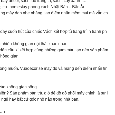
ày decor, sách, đồ trang trí, sách, cây xanh ….
ung cư, homestay phong cách Nhật Bản – Bắc Âu
ờng mây đan nhẹ nhàng, tạo điểm nhấn mềm mại mà vẫn ch
đầy cuốn hút của chiếc Vách kết hợp tủ trang trí in tranh ph
o nhiều không gian nội thất khác nhau️
n đến cầu kì kết hợp cùng những gam màu tạo nên sản phẩm
không gian.
 mong muốn, Vuadecor sẽ may đo và mang đến điểm nhấn tin
 vào không gian sống
hiên? Sản phẩm bàn trà, giỏ để đồ gỗ phối mây chính là sự l
ngủ hay bất cứ góc nhỏ nào trong nhà bạn.
ian