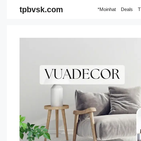
Skip
tpbvsk.com
*Moinhat
Deals
T
to
content