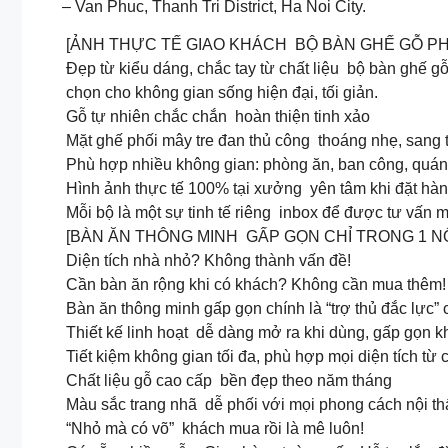
– Van Phuc, Thanh Tri District, Ha Noi City.
[ẢNH THỰC TẾ GIAO KHÁCH BỘ BÀN GHẾ GỖ PH
Đẹp từ kiểu dáng, chắc tay từ chất liệu bộ bàn ghế g
chọn cho không gian sống hiện đại, tối giản.
Gỗ tự nhiên chắc chắn hoàn thiện tinh xảo
Mặt ghế phối mây tre đan thủ công thoáng nhẹ, sang 
Phù hợp nhiều không gian: phòng ăn, ban công, quán
Hình ảnh thực tế 100% tại xưởng yên tâm khi đặt hà
Mỗi bộ là một sự tinh tế riêng inbox để được tư vấn 
[BÀN ĂN THÔNG MINH GẤP GỌN CHỈ TRONG 1 N
Diện tích nhà nhỏ? Không thành vấn đề!
Cần bàn ăn rộng khi có khách? Không cần mua thêm!
Bàn ăn thông minh gấp gọn chính là “trợ thủ đắc lực” 
Thiết kế linh hoạt dễ dàng mở ra khi dùng, gấp gọn kh
Tiết kiệm không gian tối đa, phù hợp mọi diện tích từ
Chất liệu gỗ cao cấp bền đẹp theo năm tháng
Màu sắc trang nhã dễ phối với mọi phong cách nội th
“Nhỏ mà có võ” khách mua rồi là mê luôn!