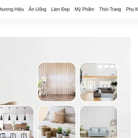
hương Hiệu
Ăn Uống
Làm Đẹp
Mỹ Phẩm
Thời Trang
Phụ K