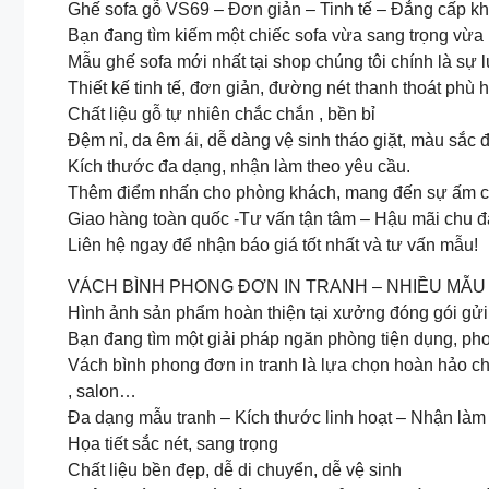
Ghế sofa gỗ VS69 – Đơn giản – Tinh tế – Đẳng cấp k
Bạn đang tìm kiếm một chiếc sofa vừa sang trọng vừa 
Mẫu ghế sofa mới nhất tại shop chúng tôi chính là sự 
Thiết kế tinh tế, đơn giản, đường nét thanh thoát phù 
Chất liệu gỗ tự nhiên chắc chắn , bền bỉ
Đệm nỉ, da êm ái, dễ dàng vệ sinh tháo giặt, màu sắc 
️Kích thước đa dạng, nhận làm theo yêu cầu.
Thêm điểm nhấn cho phòng khách, mang đến sự ấm cú
Giao hàng toàn quốc -Tư vấn tận tâm – Hậu mãi chu đ
Liên hệ ngay để nhận báo giá tốt nhất và tư vấn mẫu!
VÁCH BÌNH PHONG ĐƠN IN TRANH – NHIỀU MẪU
Hình ảnh sản phẩm hoàn thiện tại xưởng đóng gói gử
Bạn đang tìm một giải pháp ngăn phòng tiện dụng, phon
Vách bình phong đơn in tranh là lựa chọn hoàn hảo ch
, salon…
Đa dạng mẫu tranh – Kích thước linh hoạt – Nhận làm
️Họa tiết sắc nét, sang trọng
️Chất liệu bền đẹp, dễ di chuyển, dễ vệ sinh