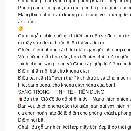
Công năng : Làm vách ngăn phòng khách – bếp, trưng b
Phong cách : tối giản, gần gũi, phù hợp nhà phố, ch
Mang thiên nhiên vào không gian sống với những đư
ắc chắn
Cùng ngắm nhìn những chi tiết làm nên vẻ đẹp tinh tế, 
ối mây vừa được hoàn thiện tại Vuadecor.
️Chiếc tủ với phong cách tối giản, gần gũi, phù hợp ch
Với những mẫu hoa văn, họa tiết hiện đại từ đơn giả
bình phong sang trọng và đẳng cấp giúp tô điểm cho 
Điểm nhấn nổi bật cho không gian
Điều bạn cần là ” ướm thử ” kích thước và tông màu
h tế, sang trọng, cho không gian riêng của bạn!
SANG TRỌNG – TINH TẾ – TIỆN DỤNG
Bàn trà, Giỏ để đồ gỗ phối mây – Mang thiên nhiên
Bạn yêu thích phong cách tối giản, gần gũi với thiên n
ựa chọn hoàn hảo để tô điểm cho phòng khách, phòng 
Điểm nổi bật:
Chất liệu gỗ tự nhiên kết hợp mây bền đẹp theo thời g