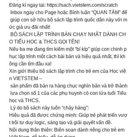
Đăng kí ngay tại: https://sach.vietstem.com/scratch
Inbox ngay cho Page hoặc Bình luận “QUAN TÂM” để
giúp con sở hữu bộ sách lập trình quốc dân này với m
ức giá ưu đãi nhất!
BỘ SÁCH LẬP TRÌNH BÁN CHẠY NHẤT DÀNH CH
O TIỂU HỌC & THCS GỌI TÊN!
Nếu ba mẹ đang tìm kiếm một “bí kíp” giúp con chinh p
hục lập trình một cách bài bản và hiệu quả nhất, thì kh
ông cần tìm đâu xa!
Xin giới thiệu bộ sách lập trình cho trẻ em của Học việ
n VIETSTEM –
sản phẩm đã bán ra hàng chục nghìn bản và trở thành
lựa chọn số 1 của các phụ huynh có con lứa tuổi Tiểu
học và THCS.
Lý do bộ sách này luôn “cháy hàng”:
Hiệu quả đã được chứng minh: Giúp trẻ phát triển vượ
t trội tư duy logic, sáng tạo và giải quyết vấn đề.
Nội dung thân thiện: Biên soạn dành riêng cho trẻ em