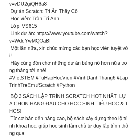
v=vDU2giQH6a8
Dự án Scratch: Tri Ân Thầy Cô
Học viên: Trần Trí Anh
Lớp: VS615
Link dự án: https://www.youtube.com/watch?
v=WddYwMQOaBI
Một lần nữa, xin chúc mừng các bạn học viên tuyệt vờ
i!
Hãy cùng đón chờ những dự án bùng nổ hơn nữa tro
ng tháng tới nhé!
#VietSTEM #TuHaoHocVien #VinhDanhThang6 #Lap
TrinhTreEm #Scratch #Python
BỘ 3 SÁCH LẬP TRÌNH SCRATCH HOT NHẤT LỰ
A CHỌN HÀNG ĐẦU CHO HỌC SINH TIỂU HỌC & T
HCS!
Từ cơ bản đến nâng cao, bộ sách xây dựng theo lộ trì
nh khoa học, giúp học sinh làm chủ tư duy lập trình thô
ng qua: