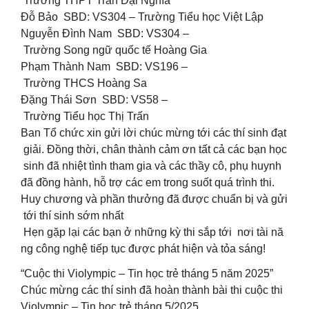
Trường THPT Trần Đại Nghĩa
Đỗ Bảo SBD: VS304 – Trường Tiểu học Việt Lập
Nguyễn Đình Nam SBD: VS304 –
Trường Song ngữ quốc tế Hoàng Gia
Phạm Thành Nam SBD: VS196 –
Trường THCS Hoàng Sa
Đặng Thái Sơn SBD: VS58 –
Trường Tiểu học Thị Trấn
Ban Tổ chức xin gửi lời chúc mừng tới các thí sinh đạt
giải. Đồng thời, chân thành cảm ơn tất cả các bạn học
sinh đã nhiệt tình tham gia và các thầy cô, phụ huynh
đã đồng hành, hỗ trợ các em trong suốt quá trình thi.
Huy chương và phần thưởng đã được chuẩn bị và gửi
tới thí sinh sớm nhất
Hẹn gặp lại các bạn ở những kỳ thi sắp tới nơi tài nă
ng công nghệ tiếp tục được phát hiện và tỏa sáng!
“Cuộc thi Violympic – Tin học trẻ tháng 5 năm 2025”
Chúc mừng các thí sinh đã hoàn thành bài thi cuộc thi
Violympic – Tin học trẻ tháng 5/2025