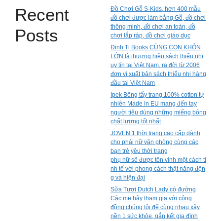
Recent
Đồ Chơi Gỗ S-Kids, hơn 400 mẫu
đồ chơi được làm bằng Gỗ, đồ chơi
thông minh, đồ chơi an toàn, đồ
Posts
chơi lắp ráp, đồ chơi giáo dục
Đinh Tị Books CÙNG CON KHÔN
LỚN là thương hiệu sách thiếu nhi
uy tín tại Việt Nam, ra đời từ 2006
đơn vị xuất bản sách thiếu nhi hàng
đầu tại Việt Nam
Ipek Bông tẩy trang 100% cotton tự
nhiên Made in EU mang đến tay
người tiêu dùng những miếng bông
chất lượng tốt nhất
JOVEN 1 thời trang cao cấp dành
cho phái nữ văn phòng cùng các
bạn trẻ yêu thời trang
phụ nữ sẽ được tôn vinh một cách ti
nh tế với phong cách thật năng độn
g và hiện đại
Sữa Tươi Dutch Lady có đường
Các mẹ hãy tham gia với cộng
đồng chúng tôi để cùng nhau xây
nền 1 sức khỏe, gắn kết gia đình