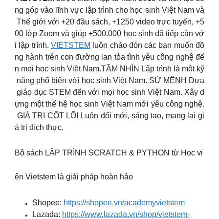
ng góp vào lĩnh vực lập trình cho học sinh Việt Nam và
Thế giới với +20 đầu sách, +1250 video trực tuyến, +5
00 lớp Zoom và giúp +500.000 học sinh đã tiếp cận vớ
i lập trình.
VIETSTEM
luôn chào đón các bạn muốn đồ
ng hành trên con đường lan tỏa tình yêu công nghệ đế
n mọi học sinh Việt Nam.TẦM NHÌN Lập trình là một kỹ
năng phổ biến với học sinh Việt Nam. SỨ MỆNH Đưa
giáo dục STEM đến với mọi học sinh Việt Nam. Xây d
ựng một thế hệ học sinh Việt Nam mới yêu công nghệ.
GIÁ TRỊ CỐT LÕI Luôn đổi mới, sáng tạo, mang lại gi
á trị đích thực.
Bộ sách LẬP TRÌNH SCRATCH & PYTHON từ Học vi
ện Vietstem là giải pháp hoàn hảo
Shopee:
https://shopee.vn/academyvietstem
Lazada:
https://www.lazada.vn/shop/vietstem-