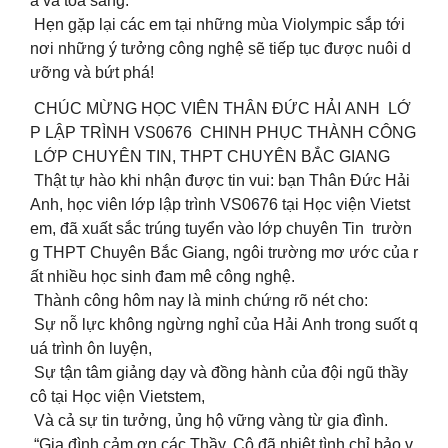
a và tỏa sáng.
Hẹn gặp lại các em tại những mùa Violympic sắp tới
nơi những ý tưởng công nghệ sẽ tiếp tục được nuôi d
ưỡng và bứt phá!
CHÚC MỪNG HỌC VIÊN THÂN ĐỨC HẢI ANH LỚ
P LẬP TRÌNH VS0676 CHINH PHỤC THÀNH CÔNG
LỚP CHUYÊN TIN, THPT CHUYÊN BẮC GIANG
Thật tự hào khi nhận được tin vui: bạn Thân Đức Hải
Anh, học viên lớp lập trình VS0676 tại Học viện Vietst
em, đã xuất sắc trúng tuyển vào lớp chuyên Tin trườn
g THPT Chuyên Bắc Giang, ngôi trường mơ ước của r
ất nhiều học sinh đam mê công nghệ.
Thành công hôm nay là minh chứng rõ nét cho:
Sự nỗ lực không ngừng nghỉ của Hải Anh trong suốt q
uá trình ôn luyện,
Sự tận tâm giảng dạy và đồng hành của đội ngũ thầy
cô tại Học viện Vietstem,
Và cả sự tin tưởng, ủng hộ vững vàng từ gia đình.
“Gia đình cảm ơn các Thầy, Cô đã nhiệt tình chỉ bảo v