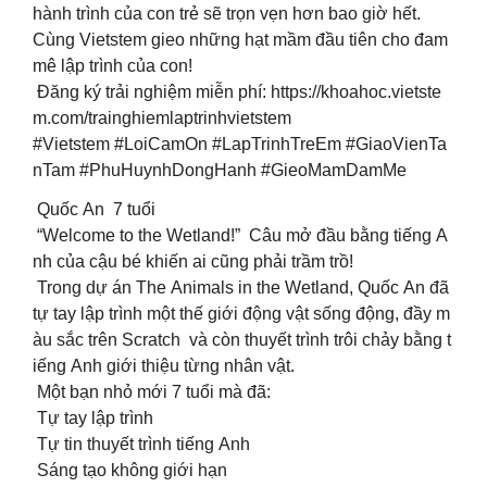
hành trình của con trẻ sẽ trọn vẹn hơn bao giờ hết.
Cùng Vietstem gieo những hạt mầm đầu tiên cho đam
mê lập trình của con!
Đăng ký trải nghiệm miễn phí: https://khoahoc.vietste
m.com/trainghiemlaptrinhvietstem
#Vietstem #LoiCamOn #LapTrinhTreEm #GiaoVienTa
nTam #PhuHuynhDongHanh #GieoMamDamMe
Quốc An 7 tuổi
“Welcome to the Wetland!” Câu mở đầu bằng tiếng A
nh của cậu bé khiến ai cũng phải trầm trồ!
Trong dự án The Animals in the Wetland, Quốc An đã
tự tay lập trình một thế giới động vật sống động, đầy m
àu sắc trên Scratch và còn thuyết trình trôi chảy bằng t
iếng Anh giới thiệu từng nhân vật.
Một bạn nhỏ mới 7 tuổi mà đã:
Tự tay lập trình
Tự tin thuyết trình tiếng Anh
Sáng tạo không giới hạn