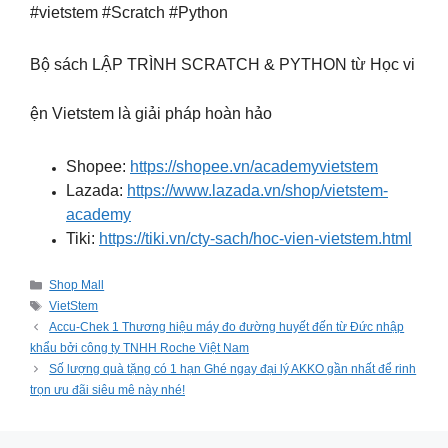
#vietstem #Scratch #Python
Bộ sách LẬP TRÌNH SCRATCH & PYTHON từ Học vi
ện Vietstem là giải pháp hoàn hảo
Shopee:
https://shopee.vn/academyvietstem
Lazada:
https://www.lazada.vn/shop/vietstem-
academy
Tiki:
https://tiki.vn/cty-sach/hoc-vien-vietstem.html
Categories
Shop Mall
Tags
VietStem
Accu-Chek 1 Thương hiệu máy đo đường huyết đến từ Đức nhập
khẩu bởi công ty TNHH Roche Việt Nam
Số lượng quà tặng có 1 hạn Ghé ngay đại lý AKKO gần nhất để rinh
trọn ưu đãi siêu mê này nhé!