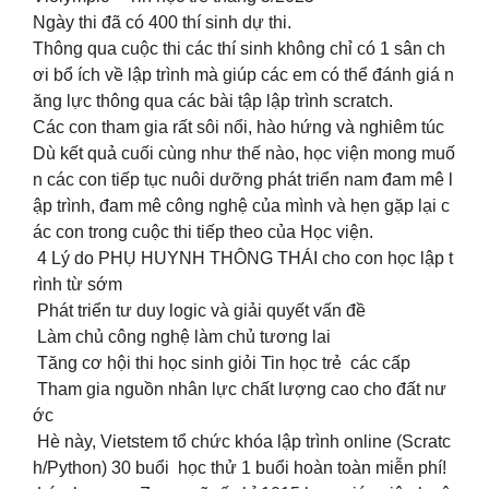
Ngày thi đã có 400 thí sinh dự thi.
Thông qua cuộc thi các thí sinh không chỉ có 1 sân ch
ơi bổ ích về lập trình mà giúp các em có thể đánh giá n
ăng lực thông qua các bài tập lập trình scratch.
Các con tham gia rất sôi nổi, hào hứng và nghiêm túc
️Dù kết quả cuối cùng như thế nào, học viện mong muố
n các con tiếp tục nuôi dưỡng phát triển nam đam mê l
ập trình, đam mê công nghệ của mình và hẹn gặp lại c
ác con trong cuộc thi tiếp theo của Học viện.
4 Lý do PHỤ HUYNH THÔNG THÁI cho con học lập t
rình từ sớm
Phát triển tư duy logic và giải quyết vấn đề
Làm chủ công nghệ làm chủ tương lai
Tăng cơ hội thi học sinh giỏi Tin học trẻ các cấp
Tham gia nguồn nhân lực chất lượng cao cho đất nư
ớc
Hè này, Vietstem tổ chức khóa lập trình online (Scratc
h/Python) 30 buổi học thử 1 buổi hoàn toàn miễn phí!