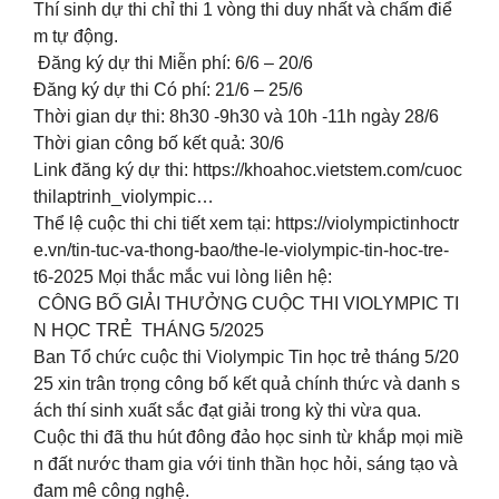
Thí sinh dự thi chỉ thi 1 vòng thi duy nhất và chấm điể
m tự động.
Đăng ký dự thi Miễn phí: 6/6 – 20/6
Đăng ký dự thi Có phí: 21/6 – 25/6
Thời gian dự thi: 8h30 -9h30 và 10h -11h ngày 28/6
Thời gian công bố kết quả: 30/6
Link đăng ký dự thi: https://khoahoc.vietstem.com/cuoc
thilaptrinh_violympic…
Thể lệ cuộc thi chi tiết xem tại: https://violympictinhoctr
e.vn/tin-tuc-va-thong-bao/the-le-violympic-tin-hoc-tre-
t6-2025 Mọi thắc mắc vui lòng liên hệ:
CÔNG BỐ GIẢI THƯỞNG CUỘC THI VIOLYMPIC TI
N HỌC TRẺ THÁNG 5/2025
Ban Tổ chức cuộc thi Violympic Tin học trẻ tháng 5/20
25 xin trân trọng công bố kết quả chính thức và danh s
ách thí sinh xuất sắc đạt giải trong kỳ thi vừa qua.
Cuộc thi đã thu hút đông đảo học sinh từ khắp mọi miề
n đất nước tham gia với tinh thần học hỏi, sáng tạo và
đam mê công nghệ.