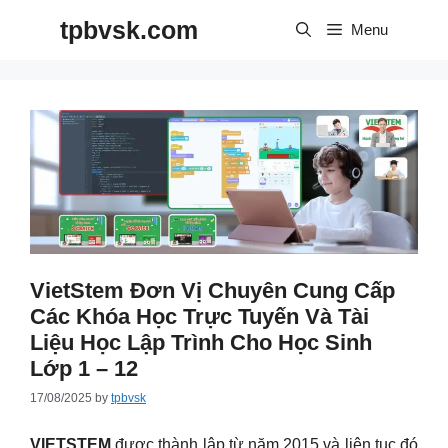
Skip
tpbvsk.com
to
Menu
content
VietStem Đơn Vị Chuyên Cung Cấp
Các Khóa Học Trực Tuyến Và Tài
Liệu Học Lập Trình Cho Học Sinh
Lớp 1 – 12
17/08/2025
by
tpbvsk
VIETSTEM
được thành lập từ năm 2015 và liên tục đó