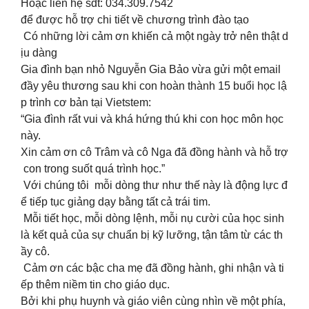
Hoặc liên hệ sđt: 034.309.7542
để được hỗ trợ chi tiết về chương trình đào tạo
Có những lời cảm ơn khiến cả một ngày trở nên thật d
ịu dàng
Gia đình bạn nhỏ Nguyễn Gia Bảo vừa gửi một email
đầy yêu thương sau khi con hoàn thành 15 buổi học lậ
p trình cơ bản tại Vietstem:
“Gia đình rất vui và khá hứng thú khi con học môn học
này.
Xin cảm ơn cô Trâm và cô Nga đã đồng hành và hỗ trợ
con trong suốt quá trình học.”
Với chúng tôi mỗi dòng thư như thế này là động lực đ
ể tiếp tục giảng dạy bằng tất cả trái tim.
Mỗi tiết học, mỗi dòng lệnh, mỗi nụ cười của học sinh
là kết quả của sự chuẩn bị kỹ lưỡng, tận tâm từ các th
ầy cô.
Cảm ơn các bậc cha mẹ đã đồng hành, ghi nhận và ti
ếp thêm niềm tin cho giáo dục.
Bởi khi phụ huynh và giáo viên cùng nhìn về một phía,