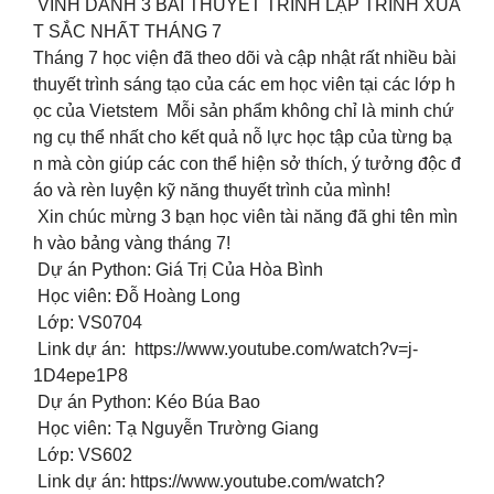
VINH DANH 3 BÀI THUYẾT TRÌNH LẬP TRÌNH XUẤ
T SẮC NHẤT THÁNG 7
Tháng 7 học viện đã theo dõi và cập nhật rất nhiều bài
thuyết trình sáng tạo của các em học viên tại các lớp h
ọc của Vietstem Mỗi sản phẩm không chỉ là minh chứ
ng cụ thể nhất cho kết quả nỗ lực học tập của từng bạ
n mà còn giúp các con thể hiện sở thích, ý tưởng độc đ
áo và rèn luyện kỹ năng thuyết trình của mình!
Xin chúc mừng 3 bạn học viên tài năng đã ghi tên mìn
h vào bảng vàng tháng 7!
Dự án Python: Giá Trị Của Hòa Bình
‍ Học viên: Đỗ Hoàng Long
Lớp: VS0704
Link dự án: https://www.youtube.com/watch?v=j-
1D4epe1P8
Dự án Python: Kéo Búa Bao
Học viên: Tạ Nguyễn Trường Giang
Lớp: VS602
Link dự án: https://www.youtube.com/watch?