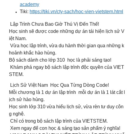
academy
Tiki:
https://tiki.vn/cty-sach/hoc-vien-vietstem.html
Lập Trình Chưa Bao Giờ Thú Vị Đến Thế!
Học sinh sẽ được code những dự án tái hiện lịch sử V
iệt Nam.
Vừa học lập trình, vừa du hành thời gian qua những k
hoảnh khắc hào hùng.
Bộ sách dành cho lớp 310 học là phải sáng tạo!
Khám phá ngay bộ sách lập trình độc quyền của VIET
STEM.
Lịch Sử Việt Nam Học Qua Từng Dòng Code!
Mỗi chương là 1 dự án lập trình mỗi dự án là 1 lát cắt l
ịch sử hào hùng.
Học sinh lớp 310 vừa hiểu lịch sử, vừa rèn tư duy côn
g nghệ.
Chỉ có trong bộ sách lập trình của VIETSTEM.
Xem ngay để con học & sáng tạo sản phẩm ý nghĩa!