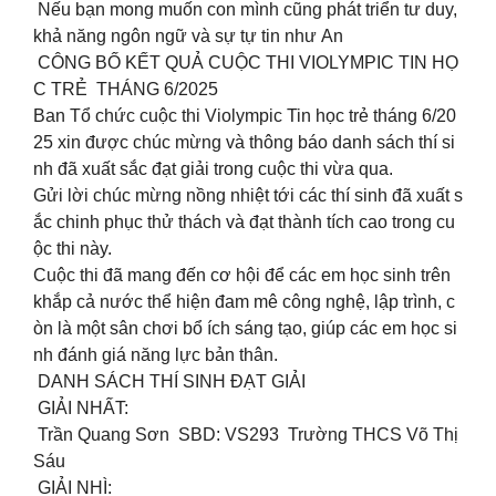
‍‍‍ Nếu bạn mong muốn con mình cũng phát triển tư duy,
khả năng ngôn ngữ và sự tự tin như An
CÔNG BỐ KẾT QUẢ CUỘC THI VIOLYMPIC TIN HỌ
C TRẺ THÁNG 6/2025
Ban Tổ chức cuộc thi Violympic Tin học trẻ tháng 6/20
25 xin được chúc mừng và thông báo danh sách thí si
nh đã xuất sắc đạt giải trong cuộc thi vừa qua.
Gửi lời chúc mừng nồng nhiệt tới các thí sinh đã xuất s
ắc chinh phục thử thách và đạt thành tích cao trong cu
ộc thi này.
Cuộc thi đã mang đến cơ hội để các em học sinh trên
khắp cả nước thể hiện đam mê công nghệ, lập trình, c
òn là một sân chơi bổ ích sáng tạo, giúp các em học si
nh đánh giá năng lực bản thân.
DANH SÁCH THÍ SINH ĐẠT GIẢI
GIẢI NHẤT:
Trần Quang Sơn SBD: VS293 Trường THCS Võ Thị
Sáu
GIẢI NHÌ: