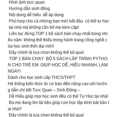
Hình ảnh trực quan
Hướng dẫn sinh động
Nội dung dễ hiểu dễ áp dụng
Phù hợp cho cả những bạn mới bắt đầu có thể tự học
tại nhà mà không cần bố mẹ kèm cặp!
Liên tục đứng TOP 1 bộ sách bán chạy nhất trong nhi
ều năm không thể thiếu trong hành trang công nghệ c
ủa học sinh thời đại mới!
Đây chính là lựa chọn không thể bỏ qua!
TOP 1 BÁN CHẠY BỘ 5 SÁCH LẬP TRÌNH PYTHO
N CHO TRẺ EM GIÚP HỌC DỄ, HIỂU NHANH, LÀM
NGAY!
Dành cho học sinh cấp THCS/THPT
Hệ thống kiến thức từ cơ bản đến nâng cao với hướn
g dẫn chi tiết Trực Quan – Sinh Động –
Dễ Hiểu giúp mọi học sinh đều có thể Tự Học tại nhà!
‍‍‍ Ba mẹ đang tìm tài liệu giúp con học lập trình bài bản t
ại nhà?
Đây chính là lựa chọn không thể bỏ qua!