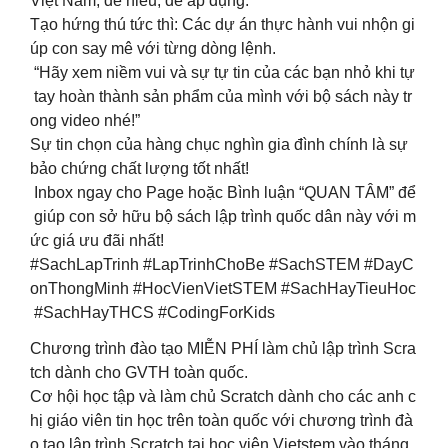
Việt Nam, dễ hiểu, dễ áp dụng.
Tạo hứng thú tức thì: Các dự án thực hành vui nhộn gi
úp con say mê với từng dòng lệnh.
️ “Hãy xem niềm vui và sự tự tin của các bạn nhỏ khi tự
tay hoàn thành sản phẩm của mình với bộ sách này tr
ong video nhé!”
Sự tin chọn của hàng chục nghìn gia đình chính là sự
bảo chứng chất lượng tốt nhất!
Inbox ngay cho Page hoặc Bình luận “QUAN TÂM” để
giúp con sở hữu bộ sách lập trình quốc dân này với m
ức giá ưu đãi nhất!
#SachLapTrinh #LapTrinhChoBe #SachSTEM #DayC
onThongMinh #HocVienVietSTEM #SachHayTieuHoc
#SachHayTHCS #CodingForKids
Chương trình đào tạo MIỄN PHÍ làm chủ lập trình Scra
tch dành cho GVTH toàn quốc.
Cơ hội học tập và làm chủ Scratch dành cho các anh c
hị giáo viên tin học trên toàn quốc với chương trình đà
o tạo lập trình Scratch tại học viện Vietstem vào tháng