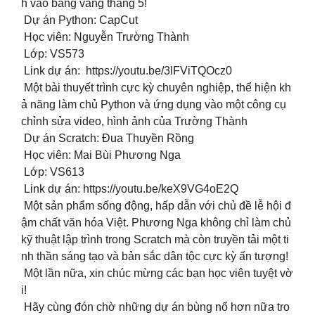
h vào bảng vàng tháng 5!
Dự án Python: CapCut
‍ Học viên: Nguyễn Trường Thành
Lớp: VS573
Link dự án: https://youtu.be/3lFViTQOcz0
Một bài thuyết trình cực kỳ chuyên nghiệp, thể hiện kh
ả năng làm chủ Python và ứng dụng vào một công cụ
chỉnh sửa video, hình ảnh của Trường Thành
Dự án Scratch: Đua Thuyền Rồng
Học viên: Mai Bùi Phương Nga
Lớp: VS613
Link dự án: https://youtu.be/keX9VG4oE2Q
Một sản phẩm sống động, hấp dẫn với chủ đề lễ hội đ
ậm chất văn hóa Việt. Phương Nga không chỉ làm chủ
kỹ thuật lập trình trong Scratch mà còn truyền tải một ti
nh thần sáng tạo và bản sắc dân tộc cực kỳ ấn tượng!
Một lần nữa, xin chúc mừng các bạn học viên tuyệt vờ
i!
Hãy cùng đón chờ những dự án bùng nổ hơn nữa tro