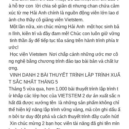
à hỗ trợ con lời chia sẻ giản dị nhưng chan chứa cảm
xúc từ mẹ Hải Anh chính là nguồn động viên lớn lao d
ành cho thầy cô giảng viên Vietstem.
Một lần nữa, xin chúc mừng Hải Anh một học sinh bả
n lĩnh, kiên trì và đầy đam mê! Chúc con luôn giữ vững
tinh thần ấy để tiếp tục tỏa sáng trên hành trình phía tr
ước!
Học viện Vietstem Nơi chắp cánh những ước mơ cô
ng nghệ bằng chương trình đào tạo bài bản và chất lư
ợng.
VINH DANH 2 BÀI THUYẾT TRÌNH LẬP TRÌNH XUẤ
T SẮC NHẤT THÁNG 5
Tháng 5 vừa qua, hơn 1.000 bài thuyết trình lập trình t
ừ khắp các lớp học của VIETSTEM 2 dự án xuất sắc n
hất đã được xướng tên là những sản phẩm không chỉ
thể hiện kỹ năng lập trình vững vàng, mà còn ghi dấu ấ
n bởi tư duy đột phá và cách thuyết trình đầy cuốn hút!
Xin chúc mừng 2 bạn học viên tài năng đã ghi tên mìn