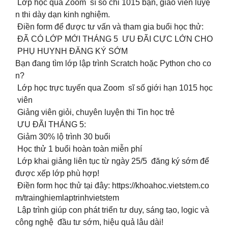
‍ Lớp học qua Zoom sĩ số chỉ 1015 bạn, giáo viên luyệ
n thi dày dạn kinh nghiệm.
Điền form để được tư vấn và tham gia buổi học thử:
ĐÃ CÓ LỚP MỚI THÁNG 5 ƯU ĐÃI CỰC LỚN CHO
PHỤ HUYNH ĐĂNG KÝ SỚM
Bạn đang tìm lớp lập trình Scratch hoặc Python cho co
n?
Lớp học trực tuyến qua Zoom sĩ số giới hạn 1015 học
viên
Giảng viên giỏi, chuyên luyện thi Tin học trẻ
ƯU ĐÃI THÁNG 5:
Giảm 30% lộ trình 30 buổi
Học thử 1 buổi hoàn toàn miễn phí
Lớp khai giảng liên tục từ ngày 25/5 đăng ký sớm để
được xếp lớp phù hợp!
Điền form học thử tại đây: https://khoahoc.vietstem.co
m/trainghiemlaptrinhvietstem
Lập trình giúp con phát triển tư duy, sáng tạo, logic và
công nghệ đầu tư sớm, hiệu quả lâu dài!