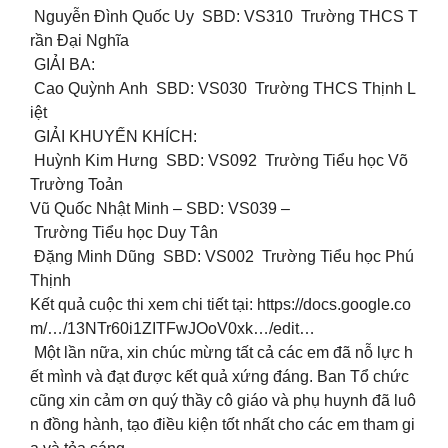
Nguyễn Đình Quốc Uy SBD: VS310 Trường THCS T
rần Đại Nghĩa
GIẢI BA:
Cao Quỳnh Anh SBD: VS030 Trường THCS Thịnh L
iệt
GIẢI KHUYẾN KHÍCH:
Huỳnh Kim Hưng SBD: VS092 Trường Tiểu học Võ
Trường Toản
Vũ Quốc Nhật Minh – SBD: VS039 –
Trường Tiểu học Duy Tân
Đặng Minh Dũng SBD: VS002 Trường Tiểu học Phú
Thịnh
Kết quả cuộc thi xem chi tiết tại: https://docs.google.co
m/…/13NTr60i1ZITFwJOoV0xk…/edit…
Một lần nữa, xin chúc mừng tất cả các em đã nỗ lực h
ết mình và đạt được kết quả xứng đáng. Ban Tổ chức
cũng xin cảm ơn quý thầy cô giáo và phụ huynh đã luô
n đồng hành, tạo điều kiện tốt nhất cho các em tham gi