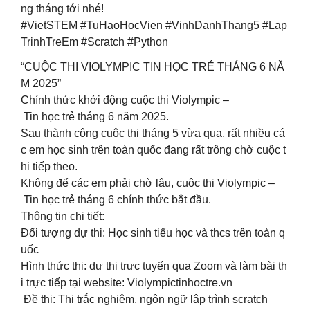
ng tháng tới nhé!
#VietSTEM #TuHaoHocVien #VinhDanhThang5 #Lap
TrinhTreEm #Scratch #Python
“CUỘC THI VIOLYMPIC TIN HỌC TRẺ THÁNG 6 NĂ
M 2025”
Chính thức khởi động cuộc thi Violympic –
Tin học trẻ tháng 6 năm 2025.
Sau thành công cuộc thi tháng 5 vừa qua, rất nhiều cá
c em học sinh trên toàn quốc đang rất trông chờ cuộc t
hi tiếp theo.
Không để các em phải chờ lâu, cuộc thi Violympic –
Tin học trẻ tháng 6 chính thức bắt đầu.
Thông tin chi tiết:
Đối tượng dự thi: Học sinh tiểu học và thcs trên toàn q
uốc
️Hình thức thi: dự thi trực tuyến qua Zoom và làm bài th
i trực tiếp tại website: Violympictinhoctre.vn
Đề thi: Thi trắc nghiệm, ngôn ngữ lập trình scratch