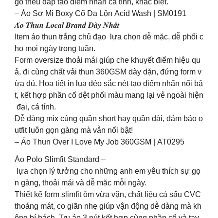
go thêu đắp tạo điểm nhấn cá tính, khác biệt.
– Áo Sơ Mi Boxy Cổ Da Lộn Acid Wash | SM0191
𝑨́𝒐 𝑻𝒉𝒖𝒏 𝑳𝒐𝒄𝒂𝒍 𝑩𝒓𝒂𝒏𝒅 𝑫𝒂̀𝒚 𝑵𝒉𝒂̂́𝒕
Item áo thun trắng chủ đạo lựa chọn dễ mặc, dễ phối c
ho mọi ngày trong tuần.
Form oversize thoải mái giúp che khuyết điểm hiệu qu
ả, đi cùng chất vải thun 360GSM dày dặn, đứng form v
ừa đủ. Họa tiết in lụa dẻo sắc nét tạo điểm nhấn nổi bậ
t, kết hợp phần cổ dệt phối màu mang lại vẻ ngoài hiện
đại, cá tính.
Dễ dàng mix cùng quần short hay quần dài, đảm bảo o
utfit luôn gọn gàng mà vẫn nổi bật!
– Áo Thun Over I Love My Job 360GSM | AT0295
Áo Polo Slimfit Standard –
lựa chọn lý tưởng cho những anh em yêu thích sự gọ
n gàng, thoải mái và dễ mặc mỗi ngày.
Thiết kế form slimfit ôm vừa vặn, chất liệu cá sấu CVC
thoáng mát, co giãn nhẹ giúp vận động dễ dàng mà kh
ông bí bách. Trụ áo 3 nút kết hợp cùng phần cổ và tay