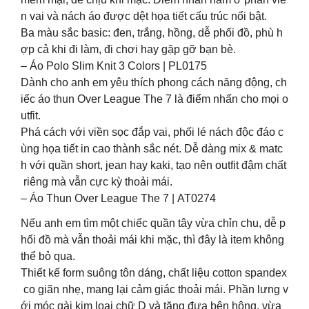
n vai và nách áo được dệt họa tiết cấu trúc nổi bật.
Ba màu sắc basic: đen, trắng, hồng, dễ phối đồ, phù h
ợp cả khi đi làm, đi chơi hay gặp gỡ bạn bè.
– Áo Polo Slim Knit 3 Colors | PL0175
Dành cho anh em yêu thích phong cách năng động, ch
iếc áo thun Over League The 7 là điểm nhấn cho mọi o
utfit.
Phá cách với viền sọc đắp vai, phối lé nách độc đáo c
ùng họa tiết in cao thành sắc nét. Dễ dàng mix & matc
h với quần short, jean hay kaki, tạo nên outfit đậm chất
riêng mà vẫn cực kỳ thoải mái.
– Áo Thun Over League The 7 | AT0274
Nếu anh em tìm một chiếc quần tây vừa chỉn chu, dễ p
hối đồ mà vẫn thoải mái khi mặc, thì đây là item không
thể bỏ qua.
Thiết kế form suông tôn dáng, chất liệu cotton spandex
co giãn nhẹ, mang lại cảm giác thoải mái. Phần lưng v
ới móc gài kim loại chữ D và tăng đưa bên hông, vừa