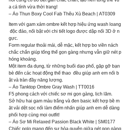
a cá tính vừa thời trang!
– Áo Thun Boxy Cool Fab Thêu Xù Beach | AT0309
Item với gam xám ombre kết hợp hiệu ứng wash loang
độc đáo, nổi bật với chi tiết logo được dập nổi 3D ở n
gực.
Form regular thoải mái, dễ mặc, kết hợp bo viền nách
chắc chắn giúp tổng thể gọn gàng nhưng vẫn giữ nét p
hóng khoáng.
Một item đa dụng, từ những buổi dạo phố, gặp gỡ bạn
bè đến các hoạt động thể thao đều giúp anh em nổi b
ật và tràn đầy năng lượng.
– Áo Tanktop Ombre Gray Wash | TT0016
F5 phong cách với chiếc sơ mi gọn gàng, lịch lãm.
Sở hữu hai gam màu trắng và đen basic kết hợp bề m
ặt vải dệt sọc nổi làm điểm nhấn giúp anh em dễ dàng
phối hợp cùng mọi outfit!
– Áo Sơ Mi Relaxed Passion Black White | SM0177
Chiếc polo mang đến sự hòa quyện giữa nét gọn gàng