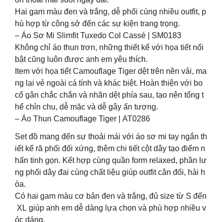
Hai gam màu đen và trắng, dễ phối cùng nhiều outfit, p
hù hợp từ công sở đến các sự kiện trang trọng.
– Áo Sơ Mi Slimfit Tuxedo Col Cassé | SM0183
Không chỉ áo thun trơn, những thiết kế với họa tiết nổi
bật cũng luôn được anh em yêu thích.
Item với họa tiết Camouflage Tiger dệt trên nền vải, ma
ng lại vẻ ngoài cá tính và khác biệt. Hoàn thiện với bo
cổ gân chắc chắn và nhãn dệt phía sau, tạo nên tổng t
hể chỉn chu, dễ mặc và dễ gây ấn tượng.
– Áo Thun Camouflage Tiger | AT0286
Set đồ mang đến sự thoải mái với áo sơ mi tay ngắn th
iết kế rã phối đối xứng, thêm chi tiết cột dây tạo điểm n
hấn tinh gọn. Kết hợp cùng quần form relaxed, phần lư
ng phối dây đai cùng chất liệu giúp outfit cân đối, hài h
òa.
Có hai gam màu cơ bản đen và trắng, đủ size từ S đến
XL giúp anh em dễ dàng lựa chọn và phù hợp nhiều v
óc dáng.