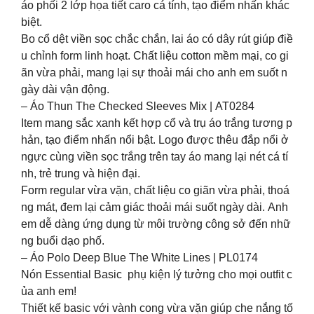
áo phối 2 lớp họa tiết caro cá tính, tạo điểm nhấn khác
biệt.
Bo cổ dệt viền sọc chắc chắn, lai áo có dây rút giúp điề
u chỉnh form linh hoạt. Chất liệu cotton mềm mại, co gi
ãn vừa phải, mang lại sự thoải mái cho anh em suốt n
gày dài vận động.
– Áo Thun The Checked Sleeves Mix | AT0284
Item mang sắc xanh kết hợp cổ và trụ áo trắng tương p
hản, tạo điểm nhấn nổi bật. Logo được thêu đắp nổi ở
ngực cùng viền sọc trắng trên tay áo mang lại nét cá tí
nh, trẻ trung và hiện đại.
Form regular vừa vặn, chất liệu co giãn vừa phải, thoá
ng mát, đem lại cảm giác thoải mái suốt ngày dài. Anh
em dễ dàng ứng dụng từ môi trường công sở đến nhữ
ng buổi dạo phố.
– Áo Polo Deep Blue The White Lines | PL0174
Nón Essential Basic phụ kiện lý tưởng cho mọi outfit c
ủa anh em!
Thiết kế basic với vành cong vừa vặn giúp che nắng tố