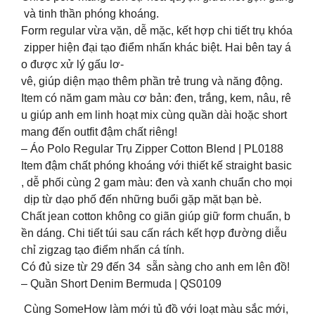
và tinh thần phóng khoáng.
Form regular vừa vặn, dễ mặc, kết hợp chi tiết trụ khóa
zipper hiện đại tạo điểm nhấn khác biệt. Hai bên tay á
o được xử lý gấu lơ-
vê, giúp diện mạo thêm phần trẻ trung và năng động.
Item có năm gam màu cơ bản: đen, trắng, kem, nâu, rê
u giúp anh em linh hoạt mix cùng quần dài hoặc short
mang đến outfit đậm chất riêng!
– Áo Polo Regular Trụ Zipper Cotton Blend | PL0188
Item đậm chất phóng khoáng với thiết kế straight basic
, dễ phối cùng 2 gam màu: đen và xanh chuẩn cho mọi
dịp từ dạo phố đến những buổi gặp mặt bạn bè.
Chất jean cotton không co giãn giúp giữ form chuẩn, b
ền dáng. Chi tiết túi sau cấn rách kết hợp đường diễu
chỉ zigzag tạo điểm nhấn cá tính.
Có đủ size từ 29 đến 34 sẵn sàng cho anh em lên đồ!
– Quần Short Denim Bermuda | QS0109
Cùng SomeHow làm mới tủ đồ với loạt màu sắc mới,