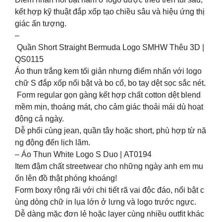
kết hợp kỹ thuật đắp xốp tạo chiều sâu và hiệu ứng thị
giác ấn tượng.
–
Quần Short Straight Bermuda Logo SMHW Thêu 3D |
QS0115
Áo thun trắng kem tối giản nhưng điểm nhấn với logo
chữ S đắp xốp nổi bật và bo cổ, bo tay dệt sọc sắc nét.
Form regular gọn gàng kết hợp chất cotton dệt blend
mềm mịn, thoáng mát, cho cảm giác thoải mái dù hoạt
động cả ngày.
Dễ phối cùng jean, quần tây hoặc short, phù hợp từ nă
ng động đến lịch lãm.
– Áo Thun White Logo S Duo | AT0194
Item đậm chất streetwear cho những ngày anh em mu
ốn lên đồ thật phóng khoáng!
Form boxy rộng rãi với chi tiết rã vai độc đáo, nổi bật c
ùng dòng chữ in lụa lớn ở lưng và logo trước ngực.
Dễ dàng mặc đơn lẻ hoặc layer cùng nhiều outfit khác