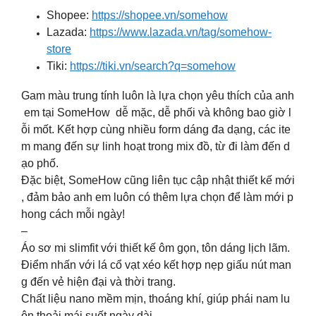
Shopee:
https://shopee.vn/somehow
Lazada:
https://www.lazada.vn/tag/somehow-
store
Tiki:
https://tiki.vn/search?q=somehow
Gam màu trung tính luôn là lựa chọn yêu thích của anh
em tại SomeHow dễ mặc, dễ phối và không bao giờ l
ỗi mốt. Kết hợp cùng nhiều form dáng đa dạng, các ite
m mang đến sự linh hoạt trong mix đồ, từ đi làm đến d
ạo phố.
Đặc biệt, SomeHow cũng liên tục cập nhật thiết kế mới
, đảm bảo anh em luôn có thêm lựa chọn để làm mới p
hong cách mỗi ngày!
–
Áo sơ mi slimfit với thiết kế ôm gọn, tôn dáng lịch lãm.
Điểm nhấn với lá cổ vạt xéo kết hợp nẹp giấu nút man
g đến vẻ hiện đại và thời trang.
Chất liệu nano mềm mịn, thoáng khí, giúp phái nam lu
ôn thoải mái suốt ngày dài.