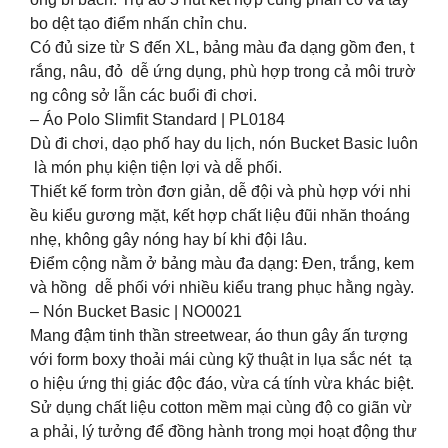
bo dệt tạo điểm nhấn chỉn chu.
Có đủ size từ S đến XL, bảng màu đa dạng gồm đen, t
rắng, nâu, đỏ dễ ứng dụng, phù hợp trong cả môi trườ
ng công sở lẫn các buổi đi chơi.
– Áo Polo Slimfit Standard | PL0184
Dù đi chơi, dạo phố hay du lịch, nón Bucket Basic luôn
là món phụ kiện tiện lợi và dễ phối.
Thiết kế form tròn đơn giản, dễ đội và phù hợp với nhi
ều kiểu gương mặt, kết hợp chất liệu đũi nhăn thoáng
nhẹ, không gây nóng hay bí khi đội lâu.
Điểm cộng nằm ở bảng màu đa dạng: Đen, trắng, kem
và hồng dễ phối với nhiều kiểu trang phục hằng ngày.
– Nón Bucket Basic | NO0021
Mang đậm tinh thần streetwear, áo thun gây ấn tượng
với form boxy thoải mái cùng kỹ thuật in lụa sắc nét tạ
o hiệu ứng thị giác độc đáo, vừa cá tính vừa khác biệt.
Sử dụng chất liệu cotton mềm mại cùng độ co giãn vừ
a phải, lý tưởng để đồng hành trong mọi hoạt động thư