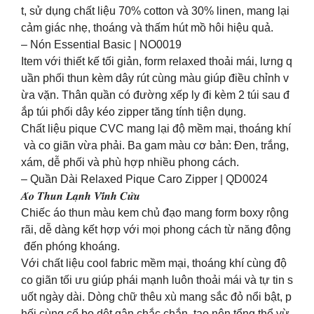
t, sử dụng chất liệu 70% cotton và 30% linen, mang lại
cảm giác nhẹ, thoáng và thấm hút mồ hôi hiệu quả.
– Nón Essential Basic | NO0019
Item với thiết kế tối giản, form relaxed thoải mái, lưng q
uần phối thun kèm dây rút cùng màu giúp điều chỉnh v
ừa vặn. Thân quần có đường xếp ly đi kèm 2 túi sau đ
ắp túi phối dây kéo zipper tăng tính tiện dụng.
Chất liệu pique CVC mang lại độ mềm mại, thoáng khí
và co giãn vừa phải. Ba gam màu cơ bản: Đen, trắng,
xám, dễ phối và phù hợp nhiều phong cách.
– Quần Dài Relaxed Pique Caro Zipper | QD0024
𝑨́𝒐 𝑻𝒉𝒖𝒏 𝑳𝒂̣𝒏𝒉 𝑽𝒊̃𝒏𝒉 𝑪𝒖̛̉𝒖
Chiếc áo thun màu kem chủ đạo mang form boxy rộng
rãi, dễ dàng kết hợp với mọi phong cách từ năng động
đến phóng khoáng.
Với chất liệu cool fabric mềm mại, thoáng khí cùng độ
co giãn tối ưu giúp phái mạnh luôn thoải mái và tự tin s
uốt ngày dài. Dòng chữ thêu xù mang sắc đỏ nổi bật, p
hối cùng cổ bo dệt gân chắc chắn, tạo nên tổng thể vừ