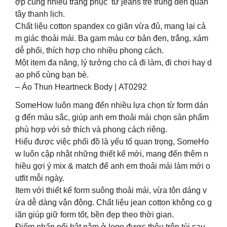
ợp cùng nhiều trang phục từ jeans trẻ trung đến quần
tây thanh lịch.
Chất liệu cotton spandex co giãn vừa đủ, mang lại cả
m giác thoải mái. Ba gam màu cơ bản đen, trắng, xám
dễ phối, thích hợp cho nhiều phong cách.
Một item đa năng, lý tưởng cho cả đi làm, đi chơi hay d
ạo phố cùng bạn bè.
– Áo Thun Heartneck Body | AT0292
SomeHow luôn mang đến nhiều lựa chọn từ form dán
g đến màu sắc, giúp anh em thoải mái chọn sản phẩm
phù hợp với sở thích và phong cách riêng.
Hiểu được việc phối đồ là yếu tố quan trọng, SomeHo
w luôn cập nhật những thiết kế mới, mang đến thêm n
hiều gợi ý mix & match để anh em thoải mái làm mới o
utfit mỗi ngày.
Item với thiết kế form suông thoải mái, vừa tôn dáng v
ừa dễ dàng vận động. Chất liệu jean cotton không co g
iãn giúp giữ form tốt, bền đẹp theo thời gian.
Điểm nhấn nổi bật nằm ở logo được thêu trên túi sau,