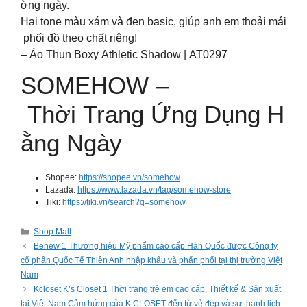
ờng ngày.
Hai tone màu xám và đen basic, giúp anh em thoải mái
phối đồ theo chất riêng!
– Áo Thun Boxy Athletic Shadow | AT0297
SOMEHOW –
Thời Trang Ứng Dụng H
ằng Ngày
Shopee:
https://shopee.vn/somehow
Lazada:
https://www.lazada.vn/tag/somehow-store
Tiki:
https://tiki.vn/search?q=somehow
Categories
Shop Mall
Benew 1 Thương hiệu Mỹ phẩm cao cấp Hàn Quốc được Công ty
cổ phần Quốc Tế Thiên Anh nhập khẩu và phấn phối tại thị trường Việt
Nam
Kcloset K’s Closet 1 Thời trang trẻ em cao cấp, Thiết kế & Sản xuất
tại Việt Nam Cảm hứng của K CLOSET đến từ vẻ đẹp và sự thanh lịch