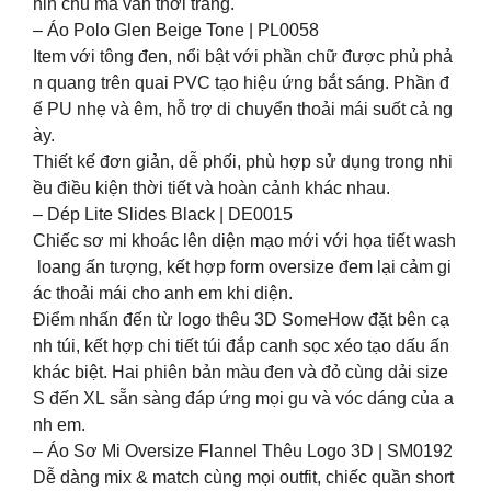
hỉn chu mà vẫn thời trang.
– Áo Polo Glen Beige Tone | PL0058
Item với tông đen, nổi bật với phần chữ được phủ phả
n quang trên quai PVC tạo hiệu ứng bắt sáng. Phần đ
ế PU nhẹ và êm, hỗ trợ di chuyển thoải mái suốt cả ng
ày.
Thiết kế đơn giản, dễ phối, phù hợp sử dụng trong nhi
ều điều kiện thời tiết và hoàn cảnh khác nhau.
– Dép Lite Slides Black | DE0015
Chiếc sơ mi khoác lên diện mạo mới với họa tiết wash
loang ấn tượng, kết hợp form oversize đem lại cảm gi
ác thoải mái cho anh em khi diện.
Điểm nhấn đến từ logo thêu 3D SomeHow đặt bên cạ
nh túi, kết hợp chi tiết túi đắp canh sọc xéo tạo dấu ấn
khác biệt. Hai phiên bản màu đen và đỏ cùng dải size
S đến XL sẵn sàng đáp ứng mọi gu và vóc dáng của a
nh em.
– Áo Sơ Mi Oversize Flannel Thêu Logo 3D | SM0192
Dễ dàng mix & match cùng mọi outfit, chiếc quần short