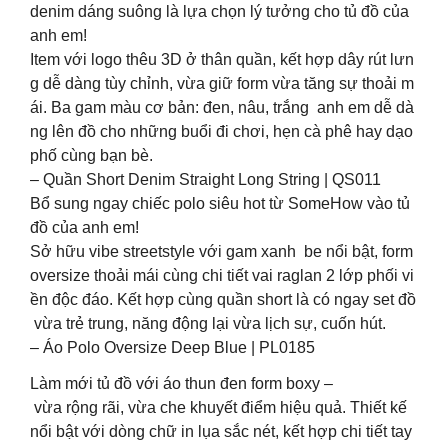
denim dáng suông là lựa chọn lý tưởng cho tủ đồ của
anh em!
Item với logo thêu 3D ở thân quần, kết hợp dây rút lưn
g dễ dàng tùy chỉnh, vừa giữ form vừa tăng sự thoải m
ái. Ba gam màu cơ bản: đen, nâu, trắng anh em dễ dà
ng lên đồ cho những buổi đi chơi, hẹn cà phê hay dạo
phố cùng bạn bè.
– Quần Short Denim Straight Long String | QS011
Bổ sung ngay chiếc polo siêu hot từ SomeHow vào tủ
đồ của anh em!
Sở hữu vibe streetstyle với gam xanh be nổi bật, form
oversize thoải mái cùng chi tiết vai raglan 2 lớp phối vi
ền độc đáo. Kết hợp cùng quần short là có ngay set đồ
vừa trẻ trung, năng động lại vừa lịch sự, cuốn hút.
– Áo Polo Oversize Deep Blue | PL0185
Làm mới tủ đồ với áo thun đen form boxy –
vừa rộng rãi, vừa che khuyết điểm hiệu quả. Thiết kế
nổi bật với dòng chữ in lụa sắc nét, kết hợp chi tiết tay