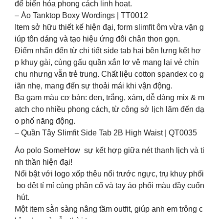
để biến hóa phong cách linh hoạt.
– Áo Tanktop Boxy Wordings | TT0012
Item sở hữu thiết kế hiện đại, form slimfit ôm vừa vặn g
iúp tôn dáng và tạo hiệu ứng đôi chân thon gọn.
Điểm nhấn đến từ chi tiết side tab hai bên lưng kết hợ
p khuy gài, cùng gấu quần xắn lơ vê mang lại vẻ chỉn
chu nhưng vẫn trẻ trung. Chất liệu cotton spandex co g
iãn nhẹ, mang đến sự thoải mái khi vận động.
Ba gam màu cơ bản: đen, trắng, xám, dễ dàng mix & m
atch cho nhiều phong cách, từ công sở lịch lãm đến dạ
o phố năng động.
– Quần Tây Slimfit Side Tab 2B High Waist | QT0035
Áo polo SomeHow sự kết hợp giữa nét thanh lịch và ti
nh thần hiện đại!
Nổi bật với logo xốp thêu nổi trước ngực, trụ khuy phối
bo dệt tỉ mỉ cùng phần cổ và tay áo phối màu đầy cuốn
hút.
Một item sẵn sàng nâng tầm outfit, giúp anh em trông c