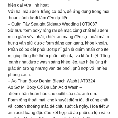
hiện đại vừa linh hoạt.
Với hai màu đen trắng cơ bản, dễ ứng dụng trong mọi
hoàn cảnh từ đi làm đến dự tiệc.
– Quần Tây Straight Sidetab Wedding | QT0037
Sở hữu form boxy rộng rãi dễ mặc cùng chất liệu deni
m co giãn vừa phải, chiếc áo mang đến sự thoải mái n
hưng vẫn giữ được form dáng gọn gàng, khỏe khoắn.
Phần cổ bo dệt phối Bozip nỉ gân là điểm nhấn cho ite
m, giúp tổng thể thêm phần hiện đại và khác biệt. Tông
xanh nhạt được wash sáng khéo léo, tạo hiệu ứng thị
giác ấn tượng nhưng vẫn dễ phối, phù hợp với nhiều
phong cách.
– Áo Thun Boxy Denim Bleach Wash | AT0324
Áo Sơ Mi Boxy Cổ Da Lộn Acid Wash –
điểm nhấn hoàn hảo cho outfit của các anh em.
Form rộng thoải mái, che khuyết điểm tốt, đi cùng chất
vải cotton thoáng mát, dễ chịu suốt cả ngày. Họa tiết w
ash acid loang độc đáo kết hợp cổ áo phối da lộn và lo