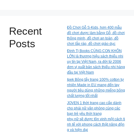
Recent
Đồ Chơi Gỗ S-Kids, hơn 400 mẫu
đồ chơi được làm bằng Gỗ, đồ chơi
thông minh, đồ chơi an toàn, đồ
Posts
chơi lắp ráp, đồ chơi giáo dục
Đinh Tị Books CÙNG CON KHÔN
LỚN là thương hiệu sách thiếu nhi
uy tín tại Việt Nam, ra đời từ 2006
đơn vị xuất bản sách thiếu nhi hàng
đầu tại Việt Nam
Ipek Bông tẩy trang 100% cotton tự
nhiên Made in EU mang đến tay
người tiêu dùng những miếng bông
chất lượng tốt nhất
JOVEN 1 thời trang cao cấp dành
cho phái nữ văn phòng cùng các
bạn trẻ yêu thời trang
phụ nữ sẽ được tôn vinh một cách ti
nh tế với phong cách thật năng độn
g và hiện đại