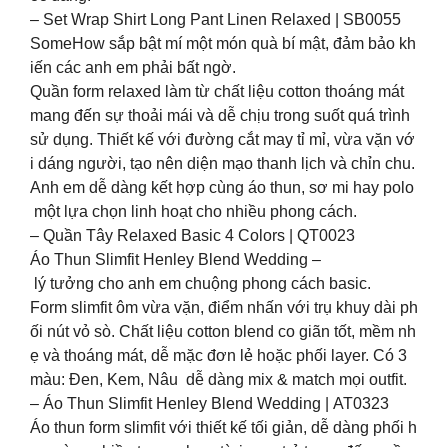
– Set Wrap Shirt Long Pant Linen Relaxed | SB0055
SomeHow sắp bật mí một món quà bí mật, đảm bảo kh
iến các anh em phải bất ngờ.
Quần form relaxed làm từ chất liệu cotton thoáng mát
mang đến sự thoải mái và dễ chịu trong suốt quá trình
sử dụng. Thiết kế với đường cắt may tỉ mỉ, vừa vặn vớ
i dáng người, tạo nên diện mạo thanh lịch và chỉn chu.
Anh em dễ dàng kết hợp cùng áo thun, sơ mi hay polo
một lựa chọn linh hoạt cho nhiều phong cách.
– Quần Tây Relaxed Basic 4 Colors | QT0023
Áo Thun Slimfit Henley Blend Wedding –
lý tưởng cho anh em chuộng phong cách basic.
Form slimfit ôm vừa vặn, điểm nhấn với trụ khuy dài ph
ối nút vỏ sò. Chất liệu cotton blend co giãn tốt, mềm nh
ẹ và thoáng mát, dễ mặc đơn lẻ hoặc phối layer. Có 3
màu: Đen, Kem, Nâu dễ dàng mix & match mọi outfit.
– Áo Thun Slimfit Henley Blend Wedding | AT0323
Áo thun form slimfit với thiết kế tối giản, dễ dàng phối h