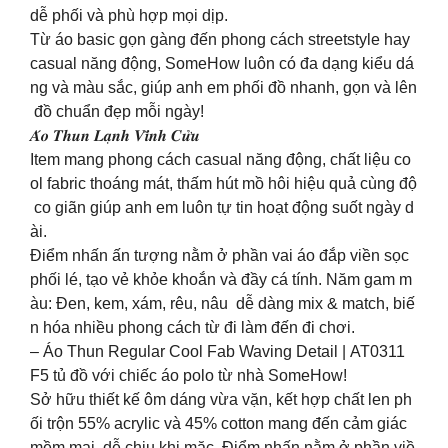
dễ phối và phù hợp mọi dịp.
Từ áo basic gọn gàng đến phong cách streetstyle hay
casual năng động, SomeHow luôn có đa dạng kiểu dá
ng và màu sắc, giúp anh em phối đồ nhanh, gọn và lên
đồ chuẩn đẹp mỗi ngày!
𝑨́𝒐 𝑻𝒉𝒖𝒏 𝑳𝒂̣𝒏𝒉 𝑽𝒊̃𝒏𝒉 𝑪𝒖̛̉𝒖
Item mang phong cách casual năng động, chất liệu co
ol fabric thoáng mát, thấm hút mồ hôi hiệu quả cùng độ
co giãn giúp anh em luôn tự tin hoạt động suốt ngày d
ài.
Điểm nhấn ấn tượng nằm ở phần vai áo đắp viền sọc
phối lé, tạo vẻ khỏe khoắn và đầy cá tính. Năm gam m
àu: Đen, kem, xám, rêu, nâu dễ dàng mix & match, biế
n hóa nhiều phong cách từ đi làm đến đi chơi.
– Áo Thun Regular Cool Fab Waving Detail | AT0311
F5 tủ đồ với chiếc áo polo từ nhà SomeHow!
Sở hữu thiết kế ôm dáng vừa vặn, kết hợp chất len ph
ối trộn 55% acrylic và 45% cotton mang đến cảm giác
mềm mại, dễ chịu khi mặc. Điểm nhấn nằm ở phần viề