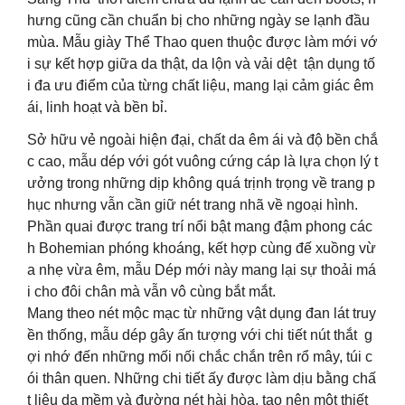
hưng cũng cần chuẩn bị cho những ngày se lạnh đầu
mùa. Mẫu giày Thể Thao quen thuộc được làm mới vớ
i sự kết hợp giữa da thật, da lộn và vải dệt tận dụng tố
i đa ưu điểm của từng chất liệu, mang lại cảm giác êm
ái, linh hoạt và bền bỉ.
Sở hữu vẻ ngoài hiện đại, chất da êm ái và độ bền chắ
c cao, mẫu dép với gót vuông cứng cáp là lựa chọn lý t
ưởng trong những dịp không quá trịnh trọng về trang p
hục nhưng vẫn cần giữ nét trang nhã về ngoại hình.
Phần quai được trang trí nổi bật mang đậm phong các
h Bohemian phóng khoáng, kết hợp cùng đế xuồng vừ
a nhẹ vừa êm, mẫu Dép mới này mang lại sự thoải má
i cho đôi chân mà vẫn vô cùng bắt mắt.
Mang theo nét mộc mạc từ những vật dụng đan lát truy
ền thống, mẫu dép gây ấn tượng với chi tiết nút thắt g
ợi nhớ đến những mối nối chắc chắn trên rổ mây, túi c
ói thân quen. Những chi tiết ấy được làm dịu bằng chấ
t liệu da mềm và đường nét hài hòa, tạo nên một thiết