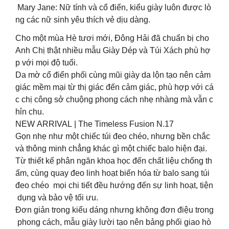
Mary Jane: Nữ tính và cổ điển, kiểu giày luôn được lò
ng các nữ sinh yêu thích vẻ dịu dàng.
Cho một mùa Hè tươi mới, Đông Hải đã chuẩn bị cho
Anh Chị thật nhiều mẫu Giày Dép và Túi Xách phù hợ
p với mọi độ tuổi.
Da mờ cổ điển phối cùng mũi giày da lộn tạo nên cảm
giác mềm mại từ thị giác đến cảm giác, phù hợp với cá
c chị công sở chuộng phong cách nhẹ nhàng mà vẫn c
hỉn chu.
NEW ARRIVAL | The Timeless Fusion N.17
Gọn nhẹ như một chiếc túi đeo chéo, nhưng bền chắc
và thông minh chẳng khác gì một chiếc balo hiện đại.
Từ thiết kế phân ngăn khoa học đến chất liệu chống th
ấm, cùng quay đeo linh hoạt biến hóa từ balo sang túi
đeo chéo mọi chi tiết đều hướng đến sự linh hoạt, tiện
dụng và bảo vệ tối ưu.
Đơn giản trong kiểu dáng nhưng không đơn điệu trong
phong cách, mẫu giày lười tạo nên bảng phối giao hò