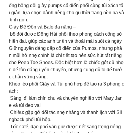
ống bằng đôi giày pumps cổ điển phối cùng túi xách tố
i giản lựa chọn dành riêng cho gu thời trang nền nã và
tinh gọn.
Giày Đế Độn và Balo đa năng –
bộ đôi được Đông Hải phối theo phong cách công sở
hiện đại, giúp các anh tự tin và thoải mái suốt cả ngày
Giữ nguyên dáng dấp cổ điển của Pumps, nhưng phầ
n mũi hở nhẹ chính là chi tiết tạo nên sức hút rất riêng
cho Peep Toe Shoes. Đặc biệt hơn là chiếc gót đủ nhọ
n để tôn dáng uyển chuyển, nhưng cũng đủ to để bướ
c chân vững vàng.
Khéo léo phối Giày và Túi phù hợp để tạo ra 3 phong c
ách:
Sáng: đi làm chỉn chu và chuyên nghiệp với Mary Jan
e và túi đeo vai
Chiều: gặp gỡ đối tác nhẹ nhàng và thanh lịch với Sli
ngback phối túi hộp.
Tối: café, dạo phố vẫn giữ được nét sang trọng riêng