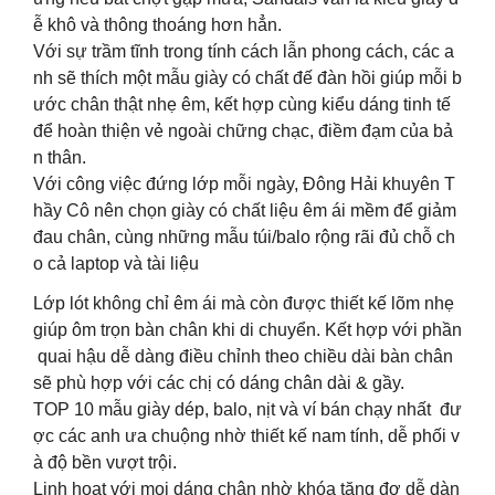
ễ khô và thông thoáng hơn hẳn.
Với sự trầm tĩnh trong tính cách lẫn phong cách, các a
nh sẽ thích một mẫu giày có chất đế đàn hồi giúp mỗi b
ước chân thật nhẹ êm, kết hợp cùng kiểu dáng tinh tế
để hoàn thiện vẻ ngoài chững chạc, điềm đạm của bả
n thân.
Với công việc đứng lớp mỗi ngày, Đông Hải khuyên T
hầy Cô nên chọn giày có chất liệu êm ái mềm để giảm
đau chân, cùng những mẫu túi/balo rộng rãi đủ chỗ ch
o cả laptop và tài liệu
Lớp lót không chỉ êm ái mà còn được thiết kế lõm nhẹ
giúp ôm trọn bàn chân khi di chuyển. Kết hợp với phần
quai hậu dễ dàng điều chỉnh theo chiều dài bàn chân
sẽ phù hợp với các chị có dáng chân dài & gầy.
TOP 10 mẫu giày dép, balo, nịt và ví bán chạy nhất đư
ợc các anh ưa chuộng nhờ thiết kế nam tính, dễ phối v
à độ bền vượt trội.
Linh hoạt với mọi dáng chân nhờ khóa tăng đơ dễ dàn