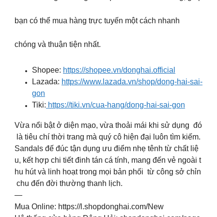
bạn có thể mua hàng trực tuyến một cách nhanh
chóng và thuận tiện nhất.
Shopee:
https://shopee.vn/donghai.official
Lazada:
https://www.lazada.vn/shop/dong-hai-sai-
gon
Tiki:
https://tiki.vn/cua-hang/dong-hai-sai-gon
Vừa nổi bật ở diện mạo, vừa thoải mái khi sử dụng đó
là tiêu chí thời trang mà quý cô hiện đại luôn tìm kiếm.
Sandals đế đúc tận dụng ưu điểm nhẹ tênh từ chất liệ
u, kết hợp chi tiết đinh tán cá tính, mang đến vẻ ngoài t
hu hút và linh hoạt trong mọi bản phối từ công sở chỉn
chu đến đời thường thanh lịch.
—
Mua Online: https://l.shopdonghai.com/New