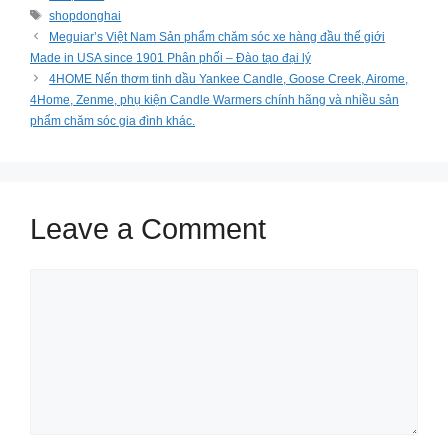
Tags
shopdonghai
Meguiar’s Việt Nam Sản phẩm chăm sóc xe hàng đầu thế giới
Made in USA since 1901 Phân phối – Đào tạo đại lý
4HOME Nến thơm tinh dầu Yankee Candle, Goose Creek, Airome,
4Home, Zenme, phụ kiện Candle Warmers chính hãng và nhiều sản
phẩm chăm sóc gia đình khác.
Leave a Comment
Comment