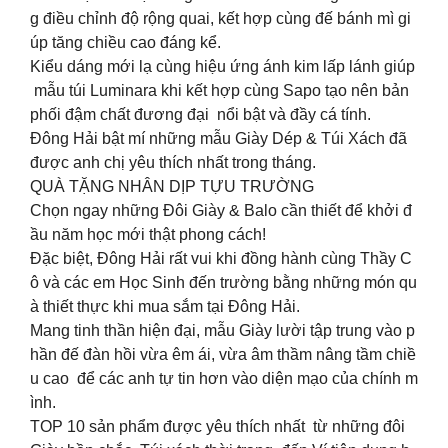
g điều chỉnh độ rộng quai, kết hợp cùng đế bánh mì gi
úp tăng chiều cao đáng kể.
Kiểu dáng mới lạ cùng hiệu ứng ánh kim lấp lánh giúp
mẫu túi Luminara khi kết hợp cùng Sapo tạo nên bản
phối đậm chất đương đại nổi bật và đầy cá tính.
Đông Hải bật mí những mẫu Giày Dép & Túi Xách đã
được anh chị yêu thích nhất trong tháng.
QUÀ TẶNG NHÂN DỊP TỰU TRƯỜNG
Chọn ngay những Đôi Giày & Balo cần thiết để khởi đ
ầu năm học mới thật phong cách!
Đặc biệt, Đông Hải rất vui khi đồng hành cùng Thầy C
ô và các em Học Sinh đến trường bằng những món qu
à thiết thực khi mua sắm tại Đông Hải.
Mang tinh thần hiện đại, mẫu Giày lười tập trung vào p
hần đế đàn hồi vừa êm ái, vừa âm thầm nâng tầm chiề
u cao để các anh tự tin hơn vào diện mạo của chính m
ình.
TOP 10 sản phẩm được yêu thích nhất từ những đôi