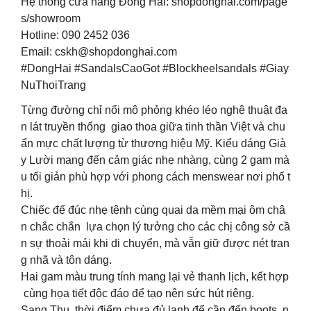
Hệ thống cửa hàng Đông Hải: shopdonghai.com/page
s/showroom
Hotline: 090 2452 036
Email:
cskh@shopdonghai.com
#DongHai #SandalsCaoGot #Blockheelsandals #Giay
NuThoiTrang
Từng đường chỉ nổi mô phỏng khéo léo nghệ thuật đa
n lát truyền thống giao thoa giữa tinh thần Việt và chu
ẩn mực chất lượng từ thương hiệu Mỹ. Kiểu dáng Già
y Lười mang đến cảm giác nhẹ nhàng, cùng 2 gam mà
u tối giản phù hợp với phong cách menswear nơi phố t
hị.
Chiếc đế đúc nhẹ tênh cùng quai da mềm mại ôm châ
n chắc chắn lựa chọn lý tưởng cho các chị công sở cầ
n sự thoải mái khi di chuyển, mà vẫn giữ được nét tran
g nhã và tôn dáng.
Hai gam màu trung tính mang lại vẻ thanh lịch, kết hợp
cùng họa tiết độc đáo để tạo nên sức hút riêng.
Sang Thu thời điểm chưa đủ lạnh để cần đến boots, n