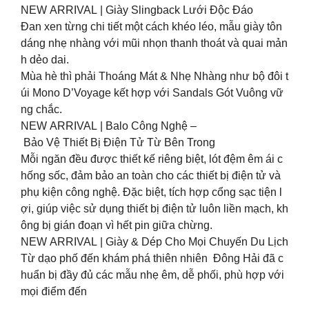
NEW ARRIVAL | Giày Slingback Lưới Độc Đáo
Đan xen từng chi tiết một cách khéo léo, mẫu giày tôn
dáng nhẹ nhàng với mũi nhọn thanh thoát và quai mản
h dẻo dai.
Mùa hè thì phải Thoáng Mát & Nhẹ Nhàng như bộ đôi t
úi Mono D’Voyage kết hợp với Sandals Gót Vuông vữ
ng chắc.
NEW ARRIVAL | Balo Công Nghệ –
Bảo Vệ Thiết Bị Điện Tử Từ Bên Trong
Mỗi ngăn đều được thiết kế riêng biệt, lót đệm êm ái c
hống sốc, đảm bảo an toàn cho các thiết bị điện tử và
phụ kiện công nghệ. Đặc biệt, tích hợp cổng sạc tiện l
ợi, giúp việc sử dụng thiết bị điện tử luôn liền mạch, kh
ông bị gián đoạn vì hết pin giữa chừng.
NEW ARRIVAL | Giày & Dép Cho Mọi Chuyến Du Lịch
Từ dạo phố đến khám phá thiên nhiên Đông Hải đã c
huẩn bị đầy đủ các mẫu nhẹ êm, dễ phối, phù hợp với
mọi điểm đến