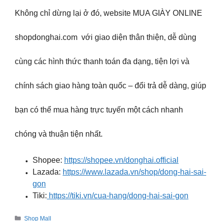
Không chỉ dừng lại ở đó, website MUA GIÀY ONLINE
shopdonghai.com với giao diện thân thiện, dễ dùng
cùng các hình thức thanh toán đa dạng, tiện lợi và
chính sách giao hàng toàn quốc – đổi trả dễ dàng, giúp
bạn có thể mua hàng trực tuyến một cách nhanh
chóng và thuận tiện nhất.
Shopee:
https://shopee.vn/donghai.official
Lazada:
https://www.lazada.vn/shop/dong-hai-sai-
gon
Tiki:
https://tiki.vn/cua-hang/dong-hai-sai-gon
Categories
Shop Mall