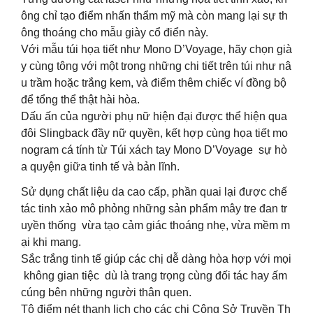
ông chỉ tạo điểm nhấn thẩm mỹ mà còn mang lại sự th
ông thoáng cho mẫu giày cổ điển này.
Với mẫu túi họa tiết như Mono D’Voyage, hãy chọn già
y cùng tông với một trong những chi tiết trên túi như nâ
u trầm hoặc trắng kem, và điểm thêm chiếc ví đồng bộ
để tổng thể thật hài hòa.
Dấu ấn của người phụ nữ hiện đại được thể hiện qua
đôi Slingback đầy nữ quyền, kết hợp cùng họa tiết mo
nogram cá tính từ Túi xách tay Mono D’Voyage sự hò
a quyện giữa tinh tế và bản lĩnh.
Sử dụng chất liệu da cao cấp, phần quai lại được chế
tác tinh xảo mô phỏng những sản phẩm mây tre đan tr
uyền thống vừa tạo cảm giác thoáng nhẹ, vừa mềm m
ại khi mang.
Sắc trắng tinh tế giúp các chị dễ dàng hòa hợp với mọi
không gian tiệc dù là trang trọng cùng đối tác hay ấm
cúng bên những người thân quen.
Tô điểm nét thanh lịch cho các chị Công Sở Truyền Th