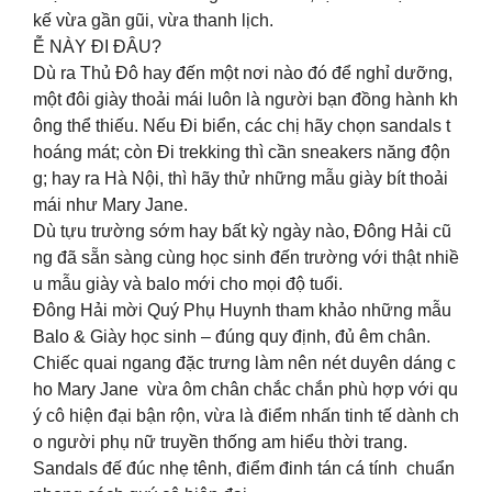
kế vừa gần gũi, vừa thanh lịch.
Ễ NÀY ĐI ĐÂU?
Dù ra Thủ Đô hay đến một nơi nào đó để nghỉ dưỡng,
một đôi giày thoải mái luôn là người bạn đồng hành kh
ông thể thiếu. Nếu Đi biển, các chị hãy chọn sandals t
hoáng mát; còn Đi trekking thì cần sneakers năng độn
g; hay ra Hà Nội, thì hãy thử những mẫu giày bít thoải
mái như Mary Jane.
Dù tựu trường sớm hay bất kỳ ngày nào, Đông Hải cũ
ng đã sẵn sàng cùng học sinh đến trường với thật nhiề
u mẫu giày và balo mới cho mọi độ tuổi.
Đông Hải mời Quý Phụ Huynh tham khảo những mẫu
Balo & Giày học sinh – đúng quy định, đủ êm chân.
Chiếc quai ngang đặc trưng làm nên nét duyên dáng c
ho Mary Jane vừa ôm chân chắc chắn phù hợp với qu
ý cô hiện đại bận rộn, vừa là điểm nhấn tinh tế dành ch
o người phụ nữ truyền thống am hiểu thời trang.
Sandals đế đúc nhẹ tênh, điểm đinh tán cá tính chuẩn