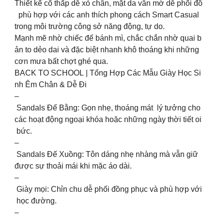
Thiết kế cổ thấp dễ xỏ chân, mặt da vân mờ dễ phối đồ
phù hợp với các anh thích phong cách Smart Casual
trong môi trường công sở năng động, tự do.
Mạnh mẽ nhờ chiếc đế bánh mì, chắc chắn nhờ quai b
ản to dẻo dai và đặc biệt nhanh khô thoáng khi những
cơn mưa bất chợt ghé qua.
BACK TO SCHOOL | Tổng Hợp Các Mẫu Giày Học Si
nh Êm Chân & Dễ Đi
–
Sandals Đế Bằng: Gọn nhẹ, thoáng mát lý tưởng cho
các hoạt động ngoại khóa hoặc những ngày thời tiết oi
bức.
–
Sandals Đế Xuồng: Tôn dáng nhẹ nhàng mà vẫn giữ
được sự thoải mái khi mặc áo dài.
–
Giày mọi: Chỉn chu dễ phối đồng phục và phù hợp với
học đường.
–