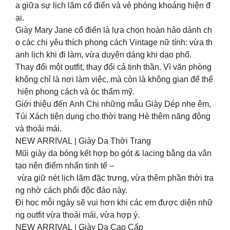
a giữa sự lịch lãm cổ điển và vẻ phóng khoáng hiện đ
ại.
Giày Mary Jane cổ điển là lựa chọn hoàn hảo dành ch
o các chị yêu thích phong cách Vintage nữ tính: vừa th
anh lịch khi đi làm, vừa duyên dáng khi dạo phố.
Thay đổi một outfit, thay đổi cả tinh thần. Vì văn phòng
không chỉ là nơi làm việc, mà còn là không gian để thể
hiện phong cách và óc thẩm mỹ.
Giới thiệu đến Anh Chị những mẫu Giày Dép nhẹ êm,
Túi Xách tiện dụng cho thời trang Hè thêm năng động
và thoải mái.
NEW ARRIVAL | Giày Da Thời Trang
Mũi giày da bóng kết hợp bo gót & lacing bằng da vân
tạo nên điểm nhấn tinh tế –
vừa giữ nét lịch lãm đặc trưng, vừa thêm phần thời tra
ng nhờ cách phối độc đáo này.
Đi học mỗi ngày sẽ vui hơn khi các em được diện nhữ
ng outfit vừa thoải mái, vừa hợp ý.
NEW ARRIVAL | Giày Da Cao Cấp