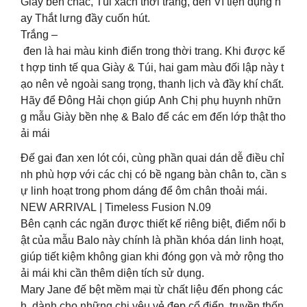
Giày bền chắc, Túi xách thời trang, đến Ví tiện dụng h
ay Thắt lưng đầy cuốn hút.
Trắng –
đen là hai màu kinh điển trong thời trang. Khi được kế
t hợp tinh tế qua Giày & Túi, hai gam màu đối lập này t
ạo nên vẻ ngoài sang trọng, thanh lịch và đầy khí chất.
Hãy để Đông Hải chọn giúp Anh Chị phụ huynh nhữn
g mẫu Giày bền nhẹ & Balo để các em đến lớp thật tho
ải mái
Đế gai đan xen lót cói, cùng phần quai dán dễ điều chỉ
nh phù hợp với các chị có bề ngang bàn chân to, cần s
ự linh hoạt trong phom dáng để ôm chân thoải mái.
NEW ARRIVAL | Timeless Fusion N.09
Bên cạnh các ngăn được thiết kế riêng biệt, điểm nổi b
ật của mẫu Balo này chính là phần khóa dán linh hoạt,
giúp tiết kiệm không gian khi đóng gọn và mở rộng tho
ải mái khi cần thêm diện tích sử dụng.
Mary Jane đế bệt mềm mại từ chất liệu đến phong các
h dành cho những chị yêu vẻ đẹp cổ điển, truyền thốn