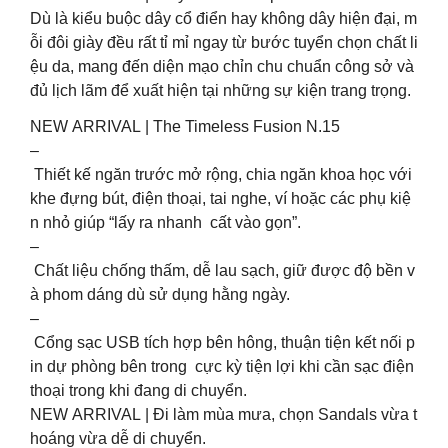
Dù là kiểu buộc dây cổ điển hay không dây hiện đại, m
ỗi đôi giày đều rất tỉ mỉ ngay từ bước tuyển chọn chất li
ệu da, mang đến diện mạo chỉn chu chuẩn công sở và
đủ lịch lãm để xuất hiện tại những sự kiện trang trọng.
NEW ARRIVAL | The Timeless Fusion N.15
–
Thiết kế ngăn trước mở rộng, chia ngăn khoa học với
khe đựng bút, điện thoại, tai nghe, ví hoặc các phụ kiệ
n nhỏ giúp “lấy ra nhanh cất vào gọn”.
–
Chất liệu chống thấm, dễ lau sạch, giữ được độ bền v
à phom dáng dù sử dụng hằng ngày.
–
Cổng sạc USB tích hợp bên hông, thuận tiện kết nối p
in dự phòng bên trong cực kỳ tiện lợi khi cần sạc điện
thoại trong khi đang di chuyển.
NEW ARRIVAL | Đi làm mùa mưa, chọn Sandals vừa t
hoáng vừa dễ di chuyển.