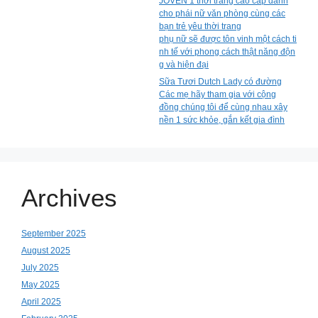
JOVEN 1 thời trang cao cấp dành
cho phái nữ văn phòng cùng các
bạn trẻ yêu thời trang
phụ nữ sẽ được tôn vinh một cách ti
nh tế với phong cách thật năng độn
g và hiện đại
Sữa Tươi Dutch Lady có đường
Các mẹ hãy tham gia với cộng
đồng chúng tôi để cùng nhau xây
nền 1 sức khỏe, gắn kết gia đình
Archives
September 2025
August 2025
July 2025
May 2025
April 2025