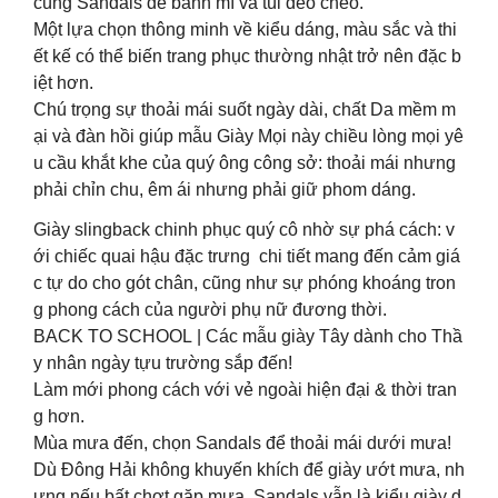
cùng Sandals đế bánh mì và túi đeo chéo.
Một lựa chọn thông minh về kiểu dáng, màu sắc và thi
ết kế có thể biến trang phục thường nhật trở nên đặc b
iệt hơn.
Chú trọng sự thoải mái suốt ngày dài, chất Da mềm m
ại và đàn hồi giúp mẫu Giày Mọi này chiều lòng mọi yê
u cầu khắt khe của quý ông công sở: thoải mái nhưng
phải chỉn chu, êm ái nhưng phải giữ phom dáng.
Giày slingback chinh phục quý cô nhờ sự phá cách: v
ới chiếc quai hậu đặc trưng chi tiết mang đến cảm giá
c tự do cho gót chân, cũng như sự phóng khoáng tron
g phong cách của người phụ nữ đương thời.
BACK TO SCHOOL | Các mẫu giày Tây dành cho Thầ
y nhân ngày tựu trường sắp đến!
Làm mới phong cách với vẻ ngoài hiện đại & thời tran
g hơn.
Mùa mưa đến, chọn Sandals để thoải mái dưới mưa!
Dù Đông Hải không khuyến khích để giày ướt mưa, nh
ưng nếu bất chợt gặp mưa, Sandals vẫn là kiểu giày d