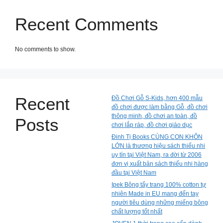
Recent Comments
No comments to show.
Recent
Đồ Chơi Gỗ S-Kids, hơn 400 mẫu
đồ chơi được làm bằng Gỗ, đồ chơi
thông minh, đồ chơi an toàn, đồ
Posts
chơi lắp ráp, đồ chơi giáo dục
Đinh Tị Books CÙNG CON KHÔN
LỚN là thương hiệu sách thiếu nhi
uy tín tại Việt Nam, ra đời từ 2006
đơn vị xuất bản sách thiếu nhi hàng
đầu tại Việt Nam
Ipek Bông tẩy trang 100% cotton tự
nhiên Made in EU mang đến tay
người tiêu dùng những miếng bông
chất lượng tốt nhất