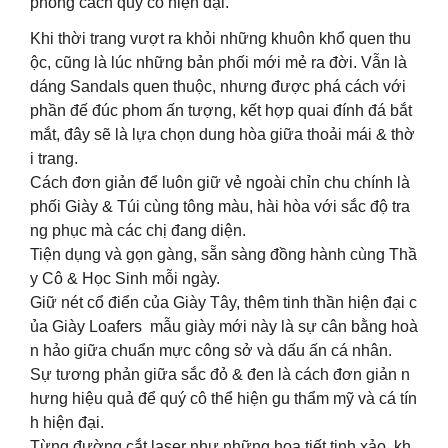
phong cách quý cô hiện đại.
Khi thời trang vượt ra khỏi những khuôn khổ quen thu
ộc, cũng là lúc những bản phối mới mẻ ra đời. Vẫn là
dáng Sandals quen thuộc, nhưng được phá cách với
phần đế đúc phom ấn tượng, kết hợp quai đính đá bắt
mắt, đây sẽ là lựa chọn dung hòa giữa thoải mái & thờ
i trang.
Cách đơn giản để luôn giữ vẻ ngoài chỉn chu chính là
phối Giày & Túi cùng tông màu, hài hòa với sắc độ tra
ng phục mà các chị đang diện.
Tiện dụng và gọn gàng, sẵn sàng đồng hành cùng Thầ
y Cô & Học Sinh mỗi ngày.
Giữ nét cổ điển của Giày Tây, thêm tinh thần hiện đại c
ủa Giày Loafers mẫu giày mới này là sự cân bằng hoà
n hảo giữa chuẩn mực công sở và dấu ấn cá nhân.
Sự tương phản giữa sắc đỏ & đen là cách đơn giản n
hưng hiệu quả để quý cô thể hiện gu thẩm mỹ và cá tín
h hiện đại.
Từng đường cắt laser như những họa tiết tinh xảo, kh