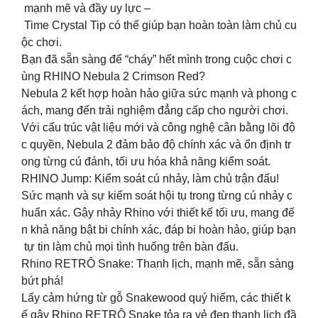
mạnh mẽ và đầy uy lực –
Time Crystal Tip có thể giúp bạn hoàn toàn làm chủ cu
ộc chơi.
Bạn đã sẵn sàng để “cháy” hết mình trong cuộc chơi c
ùng RHINO Nebula 2 Crimson Red?
Nebula 2 kết hợp hoàn hảo giữa sức mạnh và phong c
ách, mang đến trải nghiệm đẳng cấp cho người chơi.
Với cấu trúc vật liệu mới và công nghệ cân bằng lõi độ
c quyền, Nebula 2 đảm bảo độ chính xác và ổn định tr
ong từng cú đánh, tối ưu hóa khả năng kiểm soát.
RHINO Jump: Kiểm soát cú nhảy, làm chủ trận đấu!
Sức mạnh và sự kiểm soát hội tụ trong từng cú nhảy c
huẩn xác. Gậy nhảy Rhino với thiết kế tối ưu, mang đế
n khả năng bật bi chính xác, đáp bi hoàn hảo, giúp bạn
tự tin làm chủ mọi tình huống trên bàn đấu.
Rhino RETRÔ Snake: Thanh lịch, mạnh mẽ, sẵn sàng
bứt phá!
Lấy cảm hứng từ gỗ Snakewood quý hiếm, các thiết k
ế gậy Rhino RETRÔ Snake tỏa ra vẻ đẹp thanh lịch đầ