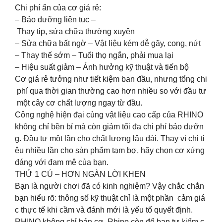
Chi phí ẩn của cơ giá rẻ:
– Bảo dưỡng liên tục –
Thay tip, sửa chữa thường xuyên
– Sửa chữa bất ngờ – Vật liệu kém dễ gãy, cong, nứt
– Thay thế sớm – Tuổi thọ ngắn, phải mua lại
– Hiệu suất giảm – Ảnh hưởng kỹ thuật và tiến bộ
Cơ giá rẻ tưởng như tiết kiệm ban đầu, nhưng tổng chi
phí qua thời gian thường cao hơn nhiều so với đầu tư
một cây cơ chất lượng ngay từ đầu.
Công nghệ hiện đại cùng vật liệu cao cấp của RHINO
không chỉ bền bỉ mà còn giảm tối đa chi phí bảo dưỡn
g. Đầu tư một lần cho chất lượng lâu dài. Thay vì chi ti
êu nhiều lần cho sản phẩm tạm bợ, hãy chọn cơ xứng
đáng với đam mê của bạn.
THỬ 1 CÚ – HƠN NGÀN LỜI KHEN
Bạn là người chơi đã có kinh nghiệm? Vậy chắc chắn
bạn hiểu rõ: thông số kỹ thuật chỉ là một phần cảm giá
c thực tế khi cầm và đánh mới là yếu tố quyết định.
RHINO không chỉ bán cơ Rhino còn để bạn tự kiểm c