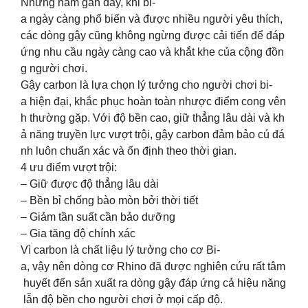
Những năm gần đây, khi bi-
a ngày càng phổ biến và được nhiều người yêu thích,
các dòng gậy cũng không ngừng được cải tiến để đáp
ứng nhu cầu ngày càng cao và khắt khe của cộng đồn
g người chơi.
Gậy carbon là lựa chọn lý tưởng cho người chơi bi-
a hiện đại, khắc phục hoàn toàn nhược điểm cong vên
h thường gặp. Với độ bền cao, giữ thẳng lâu dài và kh
ả năng truyền lực vượt trội, gậy carbon đảm bảo cú đá
nh luôn chuẩn xác và ổn định theo thời gian.
4 ưu điểm vượt trội:
– Giữ được độ thẳng lâu dài
– Bền bỉ chống bào mòn bởi thời tiết
– Giảm tần suất cần bảo dưỡng
– Gia tăng độ chính xác
Vì carbon là chất liệu lý tưởng cho cơ Bi-
a, vậy nên dòng cơ Rhino đã được nghiên cứu rất tâm
huyết đển sản xuất ra dòng gậy đáp ứng cả hiệu năng
lẫn độ bền cho người chơi ở mọi cấp độ.