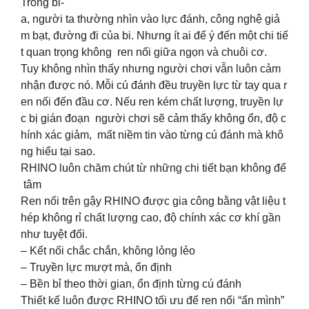
Trong bi-
a, người ta thường nhìn vào lực đánh, công nghệ giả
m bạt, đường đi của bi. Nhưng ít ai để ý đến một chi tiế
t quan trọng không ren nối giữa ngọn và chuôi cơ.
Tuy không nhìn thấy nhưng người chơi vẫn luôn cảm
nhận được nó. Mỗi cú đánh đều truyền lực từ tay qua r
en nối đến đầu cơ. Nếu ren kém chất lượng, truyền lự
c bị gián đoạn người chơi sẽ cảm thấy không ổn, độ c
hính xác giảm, mất niềm tin vào từng cú đánh mà khô
ng hiểu tại sao.
RHINO luôn chăm chút từ những chi tiết bạn không để
tâm
Ren nối trên gậy RHINO được gia công bằng vật liệu t
hép không rỉ chất lượng cao, độ chính xác cơ khí gần
như tuyệt đối.
– Kết nối chắc chắn, không lỏng lẻo
– Truyền lực mượt mà, ổn định
– Bền bỉ theo thời gian, ổn định từng cú đánh
Thiết kế luôn được RHINO tối ưu để ren nối “ẩn mình”