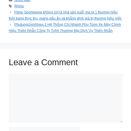
Shop Mall
Tags
Rhino
Fitme Sportswear không chỉ là nhà sản xuất, mà là 1 thương hiệu
thời trang thực thụ, mang dấu ấn và khẳng định giá trị thương hiệu Việt.
Phutungchinhhieu 1 Hệ Thống Chi Nhánh Phụ Tùng Xe Máy Chính
Hiệu Thiên Nhẫn Công Ty Tnhh Thương Mại Dịch Vụ Thiên Nhẫn
Leave a Comment
Comment
Name