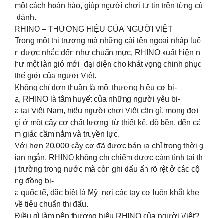
một cách hoàn hảo, giúp người chơi tự tin trên từng cú
đánh.
RHINO – THƯƠNG HIỆU CỦA NGƯỜI VIỆT
Trong một thị trường mà những cái tên ngoại nhập luô
n được nhắc đến như chuẩn mực, RHINO xuất hiện n
hư một làn gió mới đại diện cho khát vọng chinh phục
thế giới của người Việt.
Không chỉ đơn thuần là một thương hiệu cơ bi-
a, RHINO là tâm huyết của những người yêu bi-
a tại Việt Nam, hiểu người chơi Việt cần gì, mong đợi
gì ở một cây cơ chất lượng từ thiết kế, độ bền, đến cả
m giác cầm nắm và truyền lực.
Với hơn 20.000 cây cơ đã được bán ra chỉ trong thời g
ian ngắn, RHINO không chỉ chiếm được cảm tình tại th
ị trường trong nước mà còn ghi dấu ấn rõ rệt ở các cộ
ng đồng bi-
a quốc tế, đặc biệt là Mỹ nơi các tay cơ luôn khắt khe
về tiêu chuẩn thi đấu.
Điều gì làm nên thương hiệu RHINO của người Việt?