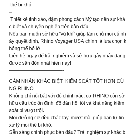
thế bi khó
–
Thiết kế tinh xảo, đậm phong cách Mỹ tạo nên sự khá
c biệt và chuyên nghiệp trên bàn đấu
Nếu bạn muốn sở hữu “vũ khí” giúp làm chủ mọi cú nh
ảy quyết định, Rhino Voyager USA chính là lựa chọn k
hông thể bỏ lỡ.
Liên hệ ngay để trải nghiệm và sở hữu gậy nhảy đang
được săn đón nhất hiện nay!
———————————-
CẢM NHẬN KHÁC BIỆT KIỂM SOÁT TỐT HƠN CÙ
NG RHINO
Không chỉ nổi bật với độ chính xác, cơ RHINO còn sở
hữu cấu trúc ổn định, độ đàn hồi tốt và khả năng kiểm
soát bi vượt trội.
Mỗi đường cơ đều chắc tay, mượt mà giúp bạn tự tin
xử lý mọi thế bi khó.
Sẵn sàng chinh phục bàn đấu? Trải nghiệm sự khác bi