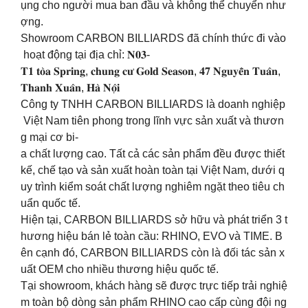
ụng cho người mua ban đầu và không thể chuyển như
ợng.
Showroom CARBON BILLIARDS đã chính thức đi vào
hoạt động tại địa chỉ: 𝐍𝟎𝟑-
𝐓𝟏 𝐭𝐨̀𝐚 𝐒𝐩𝐫𝐢𝐧𝐠, 𝐜𝐡𝐮𝐧𝐠 𝐜𝐮̛ 𝐆𝐨𝐥𝐝 𝐒𝐞𝐚𝐬𝐨𝐧, 𝟒𝟕 𝐍𝐠𝐮𝐲𝐞̂̃𝐧 𝐓𝐮𝐚̂𝐧,
𝐓𝐡𝐚𝐧𝐡 𝐗𝐮𝐚̂𝐧, 𝐇𝐚̀ 𝐍𝐨̣̂𝐢
Công ty TNHH CARBON BILLIARDS là doanh nghiệp
Việt Nam tiên phong trong lĩnh vực sản xuất và thươn
g mại cơ bi-
a chất lượng cao. Tất cả các sản phẩm đều được thiết
kế, chế tạo và sản xuất hoàn toàn tại Việt Nam, dưới q
uy trình kiểm soát chất lượng nghiêm ngặt theo tiêu ch
uẩn quốc tế.
Hiện tại, CARBON BILLIARDS sở hữu và phát triển 3 t
hương hiệu bán lẻ toàn cầu: RHINO, EVO và TIME. B
ên cạnh đó, CARBON BILLIARDS còn là đối tác sản x
uất OEM cho nhiều thương hiệu quốc tế.
Tại showroom, khách hàng sẽ được trực tiếp trải nghiệ
m toàn bộ dòng sản phẩm RHINO cao cấp cùng đội ng