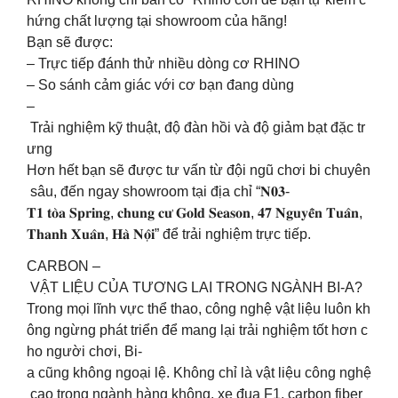
hứng chất lượng tại showroom của hãng!
Bạn sẽ được:
– Trực tiếp đánh thử nhiều dòng cơ RHINO
– So sánh cảm giác với cơ bạn đang dùng
–
Trải nghiệm kỹ thuật, độ đàn hồi và độ giảm bạt đặc tr
ưng
Hơn hết bạn sẽ được tư vấn từ đội ngũ chơi bi chuyên
sâu, đến ngay showroom tại địa chỉ “𝐍𝟎𝟑-
𝐓𝟏 𝐭𝐨̀𝐚 𝐒𝐩𝐫𝐢𝐧𝐠, 𝐜𝐡𝐮𝐧𝐠 𝐜𝐮̛ 𝐆𝐨𝐥𝐝 𝐒𝐞𝐚𝐬𝐨𝐧, 𝟒𝟕 𝐍𝐠𝐮𝐲𝐞̂̃𝐧 𝐓𝐮𝐚̂𝐧,
𝐓𝐡𝐚𝐧𝐡 𝐗𝐮𝐚̂𝐧, 𝐇𝐚̀ 𝐍𝐨̣̂𝐢” để trải nghiệm trực tiếp.
CARBON –
VẬT LIỆU CỦA TƯƠNG LAI TRONG NGÀNH BI-A?
Trong mọi lĩnh vực thể thao, công nghệ vật liệu luôn kh
ông ngừng phát triển để mang lại trải nghiệm tốt hơn c
ho người chơi, Bi-
a cũng không ngoại lệ. Không chỉ là vật liệu công nghệ
cao trong ngành hàng không, xe đua F1, carbon fiber