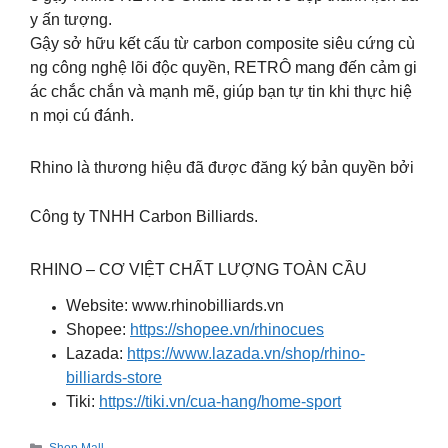
y ấn tượng.
Gậy sở hữu kết cấu từ carbon composite siêu cứng cù
ng công nghệ lõi độc quyền, RETRÔ mang đến cảm gi
ác chắc chắn và mạnh mẽ, giúp bạn tự tin khi thực hiệ
n mọi cú đánh.
Rhino là thương hiệu đã được đăng ký bản quyền bởi
Công ty TNHH Carbon Billiards.
RHINO – CƠ VIỆT CHẤT LƯỢNG TOÀN CẦU
Website: www.rhinobilliards.vn
Shopee:
https://shopee.vn/rhinocues
Lazada:
https://www.lazada.vn/shop/rhino-
billiards-store
Tiki:
https://tiki.vn/cua-hang/home-sport
Categories