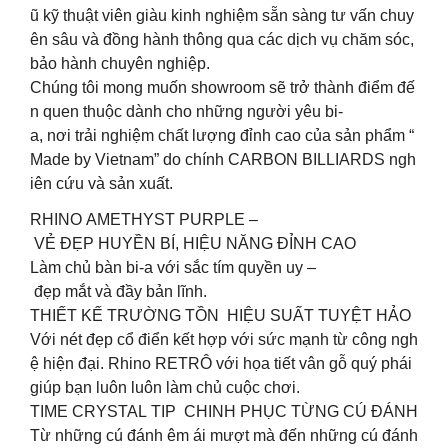
ũ kỹ thuật viên giàu kinh nghiệm sẵn sàng tư vấn chuy
ên sâu và đồng hành thông qua các dịch vụ chăm sóc,
bảo hành chuyên nghiệp.
Chúng tôi mong muốn showroom sẽ trở thành điểm đế
n quen thuộc dành cho những người yêu bi-
a, nơi trải nghiệm chất lượng đỉnh cao của sản phẩm “
Made by Vietnam” do chính CARBON BILLIARDS ngh
iên cứu và sản xuất.
RHINO AMETHYST PURPLE –
VẺ ĐẸP HUYỀN BÍ, HIỆU NĂNG ĐỈNH CAO
Làm chủ bàn bi-a với sắc tím quyền uy –
đẹp mắt và đầy bản lĩnh.
THIẾT KẾ TRƯỜNG TỒN HIỆU SUẤT TUYỆT HẢO
Với nét đẹp cổ điển kết hợp với sức mạnh từ công ngh
ệ hiện đại. Rhino RETRÔ với họa tiết vân gỗ quý phái
giúp bạn luôn luôn làm chủ cuộc chơi.
TIME CRYSTAL TIP CHINH PHỤC TỪNG CÚ ĐÁNH
Từ những cú đánh êm ái mượt mà đến những cú đánh