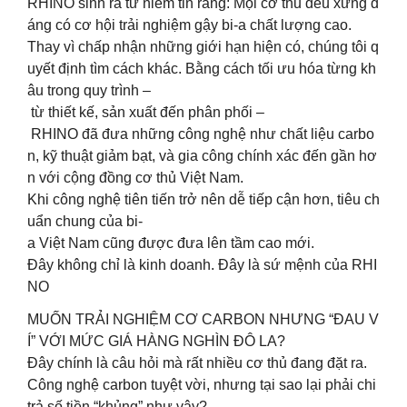
RHINO sinh ra từ niềm tin rằng: Mọi cơ thủ đều xứng đ
áng có cơ hội trải nghiệm gậy bi-a chất lượng cao.
Thay vì chấp nhận những giới hạn hiện có, chúng tôi q
uyết định tìm cách khác. Bằng cách tối ưu hóa từng kh
âu trong quy trình –
từ thiết kế, sản xuất đến phân phối –
RHINO đã đưa những công nghệ như chất liệu carbo
n, kỹ thuật giảm bạt, và gia công chính xác đến gần hơ
n với cộng đồng cơ thủ Việt Nam.
Khi công nghệ tiên tiến trở nên dễ tiếp cận hơn, tiêu ch
uẩn chung của bi-
a Việt Nam cũng được đưa lên tầm cao mới.
Đây không chỉ là kinh doanh. Đây là sứ mệnh của RHI
NO
MUỐN TRẢI NGHIỆM CƠ CARBON NHƯNG “ĐAU V
Í” VỚI MỨC GIÁ HÀNG NGHÌN ĐÔ LA?
Đây chính là câu hỏi mà rất nhiều cơ thủ đang đặt ra.
Công nghệ carbon tuyệt vời, nhưng tại sao lại phải chi
trả số tiền “khủng” như vậy?