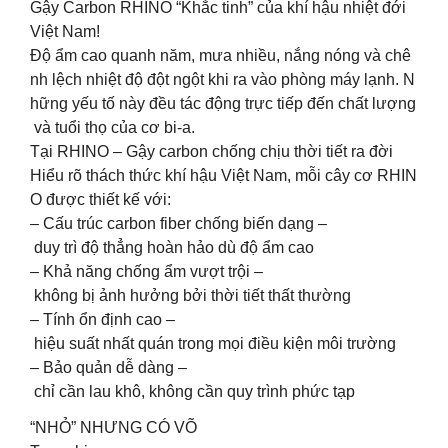
Gậy Carbon RHINO “Khắc tinh” của khí hậu nhiệt đới
Việt Nam!
Độ ẩm cao quanh năm, mưa nhiều, nắng nóng và chê
nh lệch nhiệt độ đột ngột khi ra vào phòng máy lạnh. N
hững yếu tố này đều tác động trực tiếp đến chất lượng
và tuổi thọ của cơ bi-a.
Tại RHINO – Gậy carbon chống chịu thời tiết ra đời
Hiểu rõ thách thức khí hậu Việt Nam, mỗi cây cơ RHIN
O được thiết kế với:
– Cấu trúc carbon fiber chống biến dạng –
duy trì độ thẳng hoàn hảo dù độ ẩm cao
– Khả năng chống ẩm vượt trội –
không bị ảnh hưởng bởi thời tiết thất thường
– Tính ổn định cao –
hiệu suất nhất quán trong mọi điều kiện môi trường
– Bảo quản dễ dàng –
chỉ cần lau khô, không cần quy trình phức tạp
“NHỎ” NHƯNG CÓ VÕ