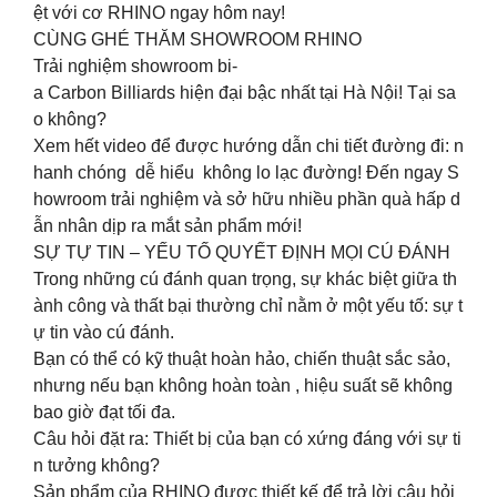
ệt với cơ RHINO ngay hôm nay!
CÙNG GHÉ THĂM SHOWROOM RHINO
Trải nghiệm showroom bi-
a Carbon Billiards hiện đại bậc nhất tại Hà Nội! Tại sa
o không?
Xem hết video để được hướng dẫn chi tiết đường đi: n
hanh chóng dễ hiểu không lo lạc đường! Đến ngay S
howroom trải nghiệm và sở hữu nhiều phần quà hấp d
ẫn nhân dịp ra mắt sản phẩm mới!
SỰ TỰ TIN – YẾU TỐ QUYẾT ĐỊNH MỌI CÚ ĐÁNH
Trong những cú đánh quan trọng, sự khác biệt giữa th
ành công và thất bại thường chỉ nằm ở một yếu tố: sự t
ự tin vào cú đánh.
Bạn có thể có kỹ thuật hoàn hảo, chiến thuật sắc sảo,
nhưng nếu bạn không hoàn toàn , hiệu suất sẽ không
bao giờ đạt tối đa.
Câu hỏi đặt ra: Thiết bị của bạn có xứng đáng với sự ti
n tưởng không?
Sản phẩm của RHINO được thiết kế để trả lời câu hỏi