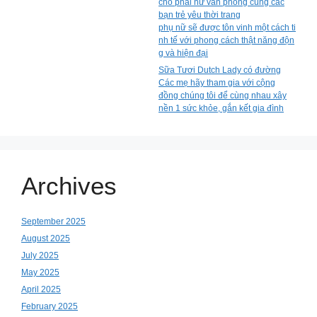
cho phái nữ văn phòng cùng các
bạn trẻ yêu thời trang
phụ nữ sẽ được tôn vinh một cách ti
nh tế với phong cách thật năng độn
g và hiện đại
Sữa Tươi Dutch Lady có đường
Các mẹ hãy tham gia với cộng
đồng chúng tôi để cùng nhau xây
nền 1 sức khỏe, gắn kết gia đình
Archives
September 2025
August 2025
July 2025
May 2025
April 2025
February 2025