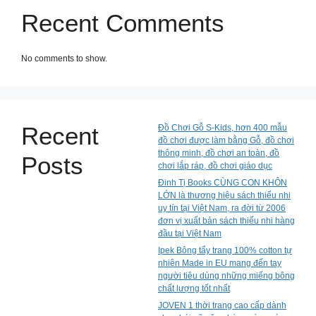
Recent Comments
No comments to show.
Recent
Đồ Chơi Gỗ S-Kids, hơn 400 mẫu
đồ chơi được làm bằng Gỗ, đồ chơi
thông minh, đồ chơi an toàn, đồ
Posts
chơi lắp ráp, đồ chơi giáo dục
Đinh Tị Books CÙNG CON KHÔN
LỚN là thương hiệu sách thiếu nhi
uy tín tại Việt Nam, ra đời từ 2006
đơn vị xuất bản sách thiếu nhi hàng
đầu tại Việt Nam
Ipek Bông tẩy trang 100% cotton tự
nhiên Made in EU mang đến tay
người tiêu dùng những miếng bông
chất lượng tốt nhất
JOVEN 1 thời trang cao cấp dành