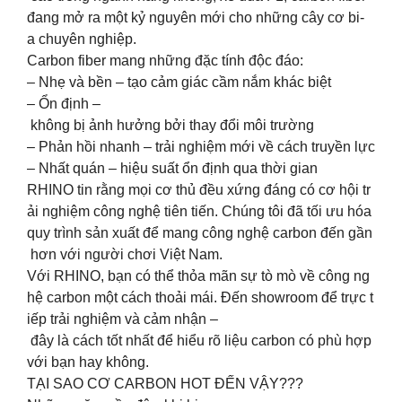
đang mở ra một kỷ nguyên mới cho những cây cơ bi-
a chuyên nghiệp.
Carbon fiber mang những đặc tính độc đáo:
– Nhẹ và bền – tạo cảm giác cầm nắm khác biệt
– Ổn định –
không bị ảnh hưởng bởi thay đổi môi trường
– Phản hồi nhanh – trải nghiệm mới về cách truyền lực
– Nhất quán – hiệu suất ổn định qua thời gian
RHINO tin rằng mọi cơ thủ đều xứng đáng có cơ hội tr
ải nghiệm công nghệ tiên tiến. Chúng tôi đã tối ưu hóa
quy trình sản xuất để mang công nghệ carbon đến gần
hơn với người chơi Việt Nam.
Với RHINO, bạn có thể thỏa mãn sự tò mò về công ng
hệ carbon một cách thoải mái. Đến showroom để trực t
iếp trải nghiệm và cảm nhận –
đây là cách tốt nhất để hiểu rõ liệu carbon có phù hợp
với bạn hay không.
TẠI SAO CƠ CARBON HOT ĐẾN VẬY???