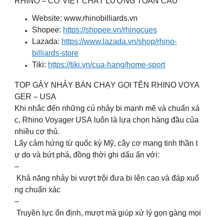
RHINO – CƠ VIỆT CHẤT LƯỢNG TOÀN CẦU
Website: www.rhinobilliards.vn
Shopee:
https://shopee.vn/rhinocues
Lazada:
https://www.lazada.vn/shop/rhino-
billiards-store
Tiki:
https://tiki.vn/cua-hang/home-sport
TOP GẬY NHẢY BÁN CHẠY GỌI TÊN RHINO VOYA
GER – USA
Khi nhắc đến những cú nhảy bi mạnh mẽ và chuẩn xá
c, Rhino Voyager USA luôn là lựa chọn hàng đầu của
nhiều cơ thủ.
Lấy cảm hứng từ quốc kỳ Mỹ, cây cơ mang tinh thần t
ự do và bứt phá, đồng thời ghi dấu ấn với:
–
Khả năng nhảy bi vượt trội đưa bi lên cao và đáp xuố
ng chuẩn xác
–
Truyền lực ổn định, mượt mà giúp xử lý gọn gàng mọi