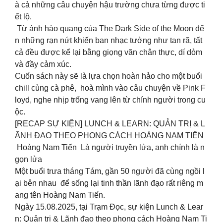
à cả những câu chuyện hậu trường chưa từng được ti
ết lộ.
Từ ánh hào quang của The Dark Side of the Moon đế
n những rạn nứt khiến ban nhạc tưởng như tan rã, tất
cả đều được kể lại bằng giọng văn chân thực, dí dỏm
và đầy cảm xúc.
Cuốn sách này sẽ là lựa chọn hoàn hảo cho một buổi
chill cùng cà phê, hoà mình vào câu chuyện về Pink F
loyd, nghe nhịp trống vang lên từ chính người trong cu
ộc.
[RECAP SỰ KIỆN] LUNCH & LEARN: QUẢN TRỊ & L
ÃNH ĐẠO THEO PHONG CÁCH HOÀNG NAM TIẾN
Hoàng Nam Tiến Là người truyền lửa, anh chính là n
gọn lửa
Một buổi trưa tháng Tám, gần 50 người đã cùng ngồi l
ại bên nhau để sống lại tinh thần lãnh đạo rất riêng m
ang tên Hoàng Nam Tiến.
Ngày 15.08.2025, tại Trạm Đọc, sự kiện Lunch & Lear
n: Quản trị & Lãnh đạo theo phong cách Hoàng Nam Ti