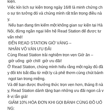
kiện.
Việc kín lịch sự kiện trong ngày 16/8 là minh chứng ch
o sự tin tưởng đó và chúng mình rất trân trọng điều nà
y.
Nếu bạn đang tìm kiếm một không gian sự kiện tại Hà
Nội, đừng ngần ngại liên hệ Read Station để được tư
vấn nhé!
ĐẾN READ STATION GIỜ VÀNG –
NHẬN VÔ VÀN ƯU ĐÃI
Cùng Read Station trải nghiệm trọn vẹn Giờ ăn –
giờ uống giờ chill giờ ưu đãi!
Ở Read Station, chúng mình hiểu rằng một ngày đủ đầ
y đôi khi bắt đầu từ một ly cà phê thơm cùng chút bánh
ngọt tan trong miệng.
Và để bạn được thưởng thức trọn vẹn hơn, tháng 8 nà
y, Read Station dành tặng bạn những ưu đãi ngon cả v
ề vị lẫn giá!
GIẢM 10% HÓA ĐƠN KHI GỌI BÁNH CÙNG ĐỒ UỐ
NG: