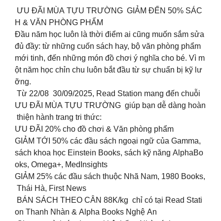
ƯU ĐÃI MÙA TỰU TRƯỜNG GIẢM ĐẾN 50% SÁC
H & VĂN PHÒNG PHẨM
Đầu năm học luôn là thời điểm ai cũng muốn sắm sửa
đủ đầy: từ những cuốn sách hay, bộ văn phòng phẩm
mới tinh, đến những món đồ chơi ý nghĩa cho bé. Vì m
ột năm học chỉn chu luôn bắt đầu từ sự chuẩn bị kỹ lư
ỡng.
Từ 22/08 30/09/2025, Read Station mang đến chuỗi
ƯU ĐÃI MÙA TỰU TRƯỜNG giúp bạn dễ dàng hoàn
thiện hành trang tri thức:
ƯU ĐÃI 20% cho đồ chơi & Văn phòng phẩm
GIẢM TỚI 50% các đầu sách ngoại ngữ của Gamma,
sách khoa học Einstein Books, sách kỹ năng AlphaBo
oks, Omega+, MedInsights
GIẢM 25% các đầu sách thuộc Nhã Nam, 1980 Books,
Thái Hà, First News
BÁN SÁCH THEO CÂN 88K/kg chỉ có tại Read Stati
on Thanh Nhàn & Alpha Books Nghệ An