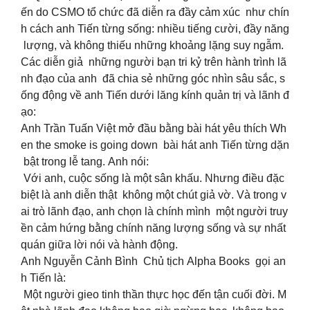
ến do CSMO tổ chức đã diễn ra đầy cảm xúc như chín
h cách anh Tiến từng sống: nhiều tiếng cười, đầy năng
lượng, và không thiếu những khoảng lặng suy ngẫm.
Các diễn giả những người bạn tri kỷ trên hành trình lã
nh đạo của anh đã chia sẻ những góc nhìn sâu sắc, s
ống động về anh Tiến dưới lăng kính quản trị và lãnh đ
ạo:
Anh Trần Tuấn Việt mở đầu bằng bài hát yêu thích Wh
en the smoke is going down bài hát anh Tiến từng dặn
bật trong lễ tang. Anh nói:
Với anh, cuộc sống là một sân khấu. Nhưng điều đặc
biệt là anh diễn thật không một chút giả vờ. Và trong v
ai trò lãnh đạo, anh chọn là chính mình một người truy
ền cảm hứng bằng chính năng lượng sống và sự nhất
quán giữa lời nói và hành động.
Anh Nguyễn Cảnh Bình Chủ tịch Alpha Books gọi an
h Tiến là:
Một người gieo tinh thần thực học đến tận cuối đời. M