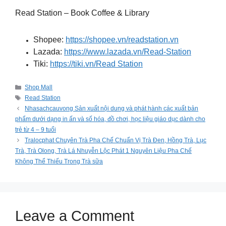
Read Station – Book Coffee & Library
Shopee:
https://shopee.vn/readstation.vn
Lazada:
https://www.lazada.vn/Read-Station
Tiki:
https://tiki.vn/Read Station
Categories
Shop Mall
Tags
Read Station
Nhasachcauvong Sản xuất nội dung và phát hành các xuất bản
phẩm dưới dạng in ấn và số hóa, đồ chơi, học liệu giáo dục dành cho
trẻ từ 4 – 9 tuổi
Tralocphat Chuyên Trà Pha Chế Chuẩn Vị Trà Đen, Hồng Trà, Lục
Trà, Trà Olong, Trà Lá Nhuyễn Lộc Phát 1 Nguyên Liệu Pha Chế
Không Thể Thiếu Trong Trà sữa
Leave a Comment