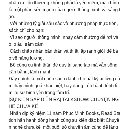
nhận ra: tổn thương không phải là yếu mềm, mà chính
là một phần sức mạnh của người thông minh và sáng t
ạo.
Với những lý giải sâu sắc và phương pháp thực tiễn,
sách chỉ cho bạn:
Vì sao người thông minh, nhạy cảm thường dễ rơi và
o lo âu, trầm cảm.
Cách chấp nhận bản thân và thiết lập ranh giới để bả
o vệ năng lượng.
Bộ công cụ tinh thần để duy trì sáng tạo mà vẫn sống
cân bằng, lành mạnh.
Đây chính là một cuốn sách dành cho bất kỳ ai từng cả
m thấy mình quá khác biệt, hay đang trên hành trình tì
m lại sự bình yên trong tâm trí.
[SỰ KIỆN SẮP DIỄN RA] TALKSHOW: CHUYỆN NG
HỀ CHƯA KỂ
Nhân dịp kỷ niệm 11 năm Phuc Minh Books, Read Sta
tion hân hạnh đồng hành cùng sự kiện đặc biệt Chuyệ
n nghề chưa kể một buổi trò chuyện ấm cúng để lắng