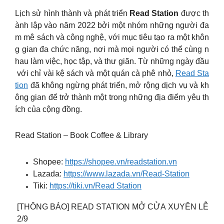
Lịch sử hình thành và phát triển
Read Station
được th
ành lập vào năm 2022 bởi một nhóm những người đa
m mê sách và công nghệ, với mục tiêu tạo ra một khôn
g gian đa chức năng, nơi mà mọi người có thể cùng n
hau làm việc, học tập, và thư giãn. Từ những ngày đầu
với chỉ vài kệ sách và một quán cà phê nhỏ,
Read Sta
tion
đã không ngừng phát triển, mở rộng dịch vụ và kh
ông gian để trở thành một trong những địa điểm yêu th
ích của cộng đồng.
Read Station – Book Coffee & Library
Shopee:
https://shopee.vn/readstation.vn
Lazada:
https://www.lazada.vn/Read-Station
Tiki:
https://tiki.vn/Read Station
[THÔNG BÁO] READ STATION MỞ CỬA XUYÊN LỄ
2/9