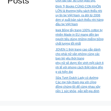
Posts
chơi lắp ráp, đồ chơi giáo dục
Đinh Tị Books CÙNG CON KHÔN
LỚN là thương hiệu sách thiếu nhi
uy tín tại Việt Nam, ra đời từ 2006
đơn vị xuất bản sách thiếu nhi hàng
đầu tại Việt Nam
Ipek Bông tẩy trang 100% cotton tự
nhiên Made in EU mang đến tay
người tiêu dùng những miếng bông
chất lượng tốt nhất
JOVEN 1 thời trang cao cấp dành
cho phái nữ văn phòng cùng các
bạn trẻ yêu thời trang
phụ nữ sẽ được tôn vinh một cách ti
nh tế với phong cách thật năng độn
g và hiện đại
Sữa Tươi Dutch Lady có đường
Các mẹ hãy tham gia với cộng
đồng chúng tôi để cùng nhau xây
nền 1 sức khỏe, gắn kết gia đình