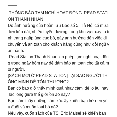
____
THÔNG BÁO TẠM NGHỈ HOẠT ĐỘNG READ STATI
ON THANH NHÀN
Do ảnh hưởng của hoàn lưu Bão số 5, Hà Nội có mưa
lớn kéo dài, nhiều tuyến đường trong khu vực xảy ra tì
nh trạng ngập úng cục bộ, gây ảnh hưởng đến việc di
chuyển và an toàn cho khách hàng cũng như đội ngũ v
ận hành.
Read Station Thanh Nhàn xin phép tạm nghỉ hoạt độn
g trong ngày hôm nay để đảm bảo an toàn cho tất cả m
ọi người.
[SÁCH MỚI Ở READ STATION] TẠI SAO NGƯỜI TH
ÔNG MINH DỄ TỔN THƯƠNG?
Bạn có bao giờ thấy mình quá nhạy cảm, dễ lo âu, hay
lạc lõng giữa thế giới ồn ào này?
Bạn cảm thấy những cảm xúc ấy khiến bạn trở nên yế
u đuối và muốn loại bỏ nó?
Nếu vậy, cuốn sách của TS. Eric Maisel sẽ khiến bạn