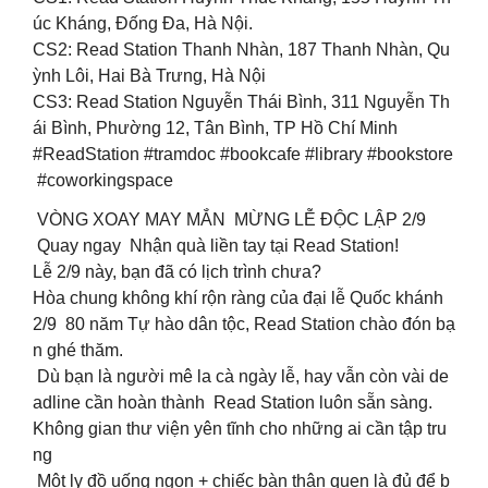
úc Kháng, Đống Đa, Hà Nội.
CS2: Read Station Thanh Nhàn, 187 Thanh Nhàn, Qu
ỳnh Lôi, Hai Bà Trưng, Hà Nội
CS3: Read Station Nguyễn Thái Bình, 311 Nguyễn Th
ái Bình, Phường 12, Tân Bình, TP Hồ Chí Minh
#ReadStation #tramdoc #bookcafe #library #bookstore
#coworkingspace
VÒNG XOAY MAY MẮN MỪNG LỄ ĐỘC LẬP 2/9
Quay ngay Nhận quà liền tay tại Read Station!
Lễ 2/9 này, bạn đã có lịch trình chưa?
Hòa chung không khí rộn ràng của đại lễ Quốc khánh
2/9 80 năm Tự hào dân tộc, Read Station chào đón bạ
n ghé thăm.
Dù bạn là người mê la cà ngày lễ, hay vẫn còn vài de
adline cần hoàn thành Read Station luôn sẵn sàng.
Không gian thư viện yên tĩnh cho những ai cần tập tru
ng
Một ly đồ uống ngon + chiếc bàn thân quen là đủ để b