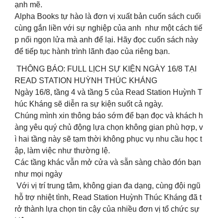
ạnh mẽ.
Alpha Books tự hào là đơn vị xuất bản cuốn sách cuối
cùng gắn liền với sự nghiệp của anh như một cách tiế
p nối ngọn lửa mà anh để lại. Hãy đọc cuốn sách này
để tiếp tục hành trình lãnh đạo của riêng bạn.
THÔNG BÁO: FULL LỊCH SỰ KIỆN NGÀY 16/8 TẠI
READ STATION HUỲNH THÚC KHÁNG
Ngày 16/8, tầng 4 và tầng 5 của Read Station Huỳnh T
húc Kháng sẽ diễn ra sự kiện suốt cả ngày.
Chúng mình xin thông báo sớm để bạn đọc và khách h
àng yêu quý chủ động lựa chọn không gian phù hợp, v
ì hai tầng này sẽ tạm thời không phục vụ nhu cầu học t
ập, làm việc như thường lệ.
Các tầng khác vẫn mở cửa và sẵn sàng chào đón bạn
như mọi ngày
Với vị trí trung tâm, không gian đa dạng, cùng đội ngũ
hỗ trợ nhiệt tình, Read Station Huỳnh Thúc Kháng đã t
rở thành lựa chọn tin cậy của nhiều đơn vị tổ chức sự