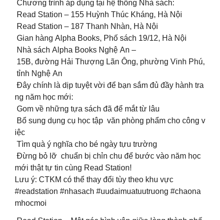
Chương trình áp dụng tại hệ thống Nhà sách:
Read Station – 155 Huỳnh Thúc Kháng, Hà Nội
Read Station – 187 Thanh Nhàn, Hà Nội
Gian hàng Alpha Books, Phố sách 19/12, Hà Nội
Nhà sách Alpha Books Nghệ An –
15B, đường Hải Thượng Lãn Ông, phường Vinh Phú,
tỉnh Nghệ An
Đây chính là dịp tuyệt vời để bạn sắm đủ đầy hành tra
ng năm học mới:
Gom về những tựa sách đã để mắt từ lâu
Bổ sung dụng cụ học tập văn phòng phẩm cho công v
iệc
Tìm quà ý nghĩa cho bé ngày tựu trường
Đừng bỏ lỡ chuẩn bị chỉn chu để bước vào năm học
mới thật tự tin cùng Read Station!
Lưu ý: CTKM có thể thay đổi tùy theo khu vực
#readstation #nhasach #uudaimuatuutruong #chaona
mhocmoi