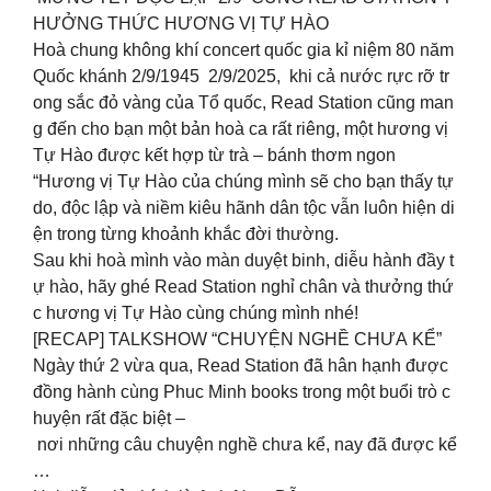
HƯỞNG THỨC HƯƠNG VỊ TỰ HÀO
Hoà chung không khí concert quốc gia kỉ niệm 80 năm
Quốc khánh 2/9/1945 2/9/2025, khi cả nước rực rỡ tr
ong sắc đỏ vàng của Tổ quốc, Read Station cũng man
g đến cho bạn một bản hoà ca rất riêng, một hương vị
Tự Hào được kết hợp từ trà – bánh thơm ngon
“Hương vị Tự Hào của chúng mình sẽ cho bạn thấy tự
do, độc lập và niềm kiêu hãnh dân tộc vẫn luôn hiện di
ện trong từng khoảnh khắc đời thường.
Sau khi hoà mình vào màn duyệt binh, diễu hành đầy t
ự hào, hãy ghé Read Station nghỉ chân và thưởng thứ
c hương vị Tự Hào cùng chúng mình nhé!
[RECAP] TALKSHOW “CHUYỆN NGHỀ CHƯA KỂ”
Ngày thứ 2 vừa qua, Read Station đã hân hạnh được
đồng hành cùng Phuc Minh books trong một buổi trò c
huyện rất đặc biệt –
nơi những câu chuyện nghề chưa kể, nay đã được kể
…