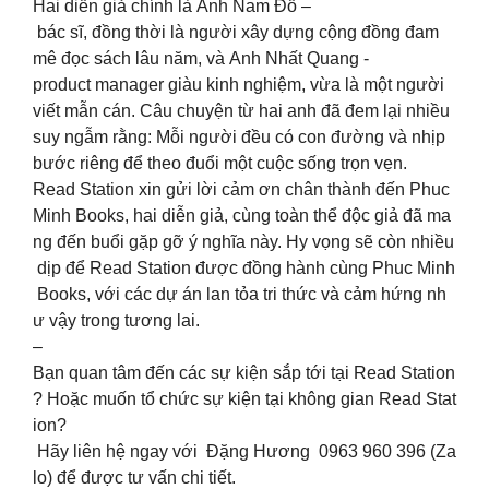
Hai diễn giả chính là Anh Nam Đỗ –
bác sĩ, đồng thời là người xây dựng cộng đồng đam
mê đọc sách lâu năm, và Anh Nhất Quang -
product manager giàu kinh nghiệm, vừa là một người
viết mẫn cán. Câu chuyện từ hai anh đã đem lại nhiều
suy ngẫm rằng: Mỗi người đều có con đường và nhịp
bước riêng để theo đuổi một cuộc sống trọn vẹn.
Read Station xin gửi lời cảm ơn chân thành đến Phuc
Minh Books, hai diễn giả, cùng toàn thể độc giả đã ma
ng đến buổi gặp gỡ ý nghĩa này. Hy vọng sẽ còn nhiều
dịp để Read Station được đồng hành cùng Phuc Minh
Books, với các dự án lan tỏa tri thức và cảm hứng nh
ư vậy trong tương lai.
–
Bạn quan tâm đến các sự kiện sắp tới tại Read Station
? Hoặc muốn tổ chức sự kiện tại không gian Read Stat
ion?
Hãy liên hệ ngay với Đặng Hương 0963 960 396 (Za
lo) để được tư vấn chi tiết.