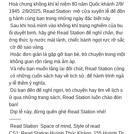
Hoà chung không khí kỉ niệm 80 năm Quốc khánh 2/9/
1945 2/9/2025, Read Station mở cửa xuyên lễ để đồn
g hành cùng bạn trong những ngày đặc biệt này
Sau khi hoà mình vào không khí trang nghiêm của bu
ổi duyệt binh, hãy ghé Read Station để nghỉ chân, thư
ởng thức ly nước mát lành, chiếc bánh ngọt rực rỡ sắc
cờ đỏ sao vàng.
Hoặc đơn giản là gặp gỡ bạn bè, trò chuyện trong một
không gian rộn ràng mà ấm áp.
Và nếu bạn muốn lắng lại đôi chút, Read Station cũng
có những cuốn sách hay về lịch sử, để hành trình ngà
y lễ thêm ý nghĩa.
Dù bạn đến để nghỉ ngơi, trò chuyện hay tìm về lịch s
ử qua những trang sách, Read Station luôn chào đón
bạn!
Dịp lễ này, đừng quên ghé Read Station nhé!
——–
Read Station Space of mind, Style of read
CS1: Read Station Huỳnh Thúc Kháng, 155 Huỳnh Th