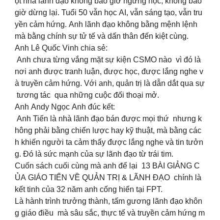
ột nhà lãnh đạo không bao giờ ngừng học, không bao
giờ dừng lại. Tuổi 50 vẫn học AI, vẫn sáng tạo, vẫn tru
yền cảm hứng. Anh lãnh đạo không bằng mệnh lệnh
mà bằng chính sự tử tế và dấn thân đến kiệt cùng.
Anh Lê Quốc Vinh chia sẻ:
Anh chưa từng vắng mặt sự kiện CSMO nào vì đó là
nơi anh được tranh luận, được học, được lắng nghe v
à truyền cảm hứng. Với anh, quản trị là dẫn dắt qua sự
tương tác qua những cuộc đối thoại mở.
Anh Andy Ngọc Anh đúc kết:
Anh Tiến là nhà lãnh đạo bán được mọi thứ nhưng k
hông phải bằng chiến lược hay kỹ thuật, mà bằng các
h khiến người ta cảm thấy được lắng nghe và tin tưởn
g. Đó là sức mạnh của sự lãnh đạo từ trái tim.
Cuốn sách cuối cùng mà anh để lại 13 BÀI GIẢNG C
ỦA GIÁO TIẾN VỀ QUẢN TRỊ & LÃNH ĐẠO chính là
kết tinh của 32 năm anh cống hiến tại FPT.
Là hành trình trưởng thành, tấm gương lãnh đạo khôn
g giáo điều mà sâu sắc, thực tế và truyền cảm hứng m