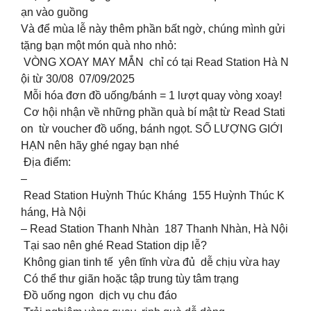
ạn vào guồng
Và để mùa lễ này thêm phần bất ngờ, chúng mình gửi
tặng bạn một món quà nho nhỏ:
VÒNG XOAY MAY MẮN chỉ có tại Read Station Hà N
ội từ 30/08 07/09/2025
Mỗi hóa đơn đồ uống/bánh = 1 lượt quay vòng xoay!
Cơ hội nhận về những phần quà bí mật từ Read Stati
on từ voucher đồ uống, bánh ngọt. SỐ LƯỢNG GIỚI
HẠN nên hãy ghé ngay bạn nhé
Địa điểm:
–
Read Station Huỳnh Thúc Kháng 155 Huỳnh Thúc K
háng, Hà Nội
– Read Station Thanh Nhàn 187 Thanh Nhàn, Hà Nội
Tại sao nên ghé Read Station dịp lễ?
Không gian tinh tế yên tĩnh vừa đủ dễ chịu vừa hay
Có thể thư giãn hoặc tập trung tùy tâm trạng
Đồ uống ngon dịch vụ chu đáo