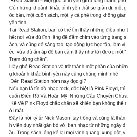
Read Station – Một góc bình yên giữa lòng thành phố
Có những khoảnh khắc bình yên thật sự giản dị: một g
óc bàn, một cuốn sách, một ly cà phê trong không gian
yên tĩnh.
Tại Read Station, bạn có thể tìm thấy những điều như t
hế: nơi vừa đủ tĩnh lặng để đắm chìm vào từng trang s
ách, và cũng để sáng tạo, tạo động lực học tập, làm vi
ệc, vừa đủ ấm áp để bạn cảm thấy như tới được một “
Trạm dừng chân”.
Hãy ghé Read Station và trở thành một phần của nhữn
g khoảnh khắc bình yên này cùng chúng mình nhé
Đến Read Station hôm nay đọc gì?
Nếu bạn là tín đồ nhạc rock, đặc biệt là Pink Floyd, thì
cuốn Điên Rồ Và Hoàn Mỹ Những Câu Chuyện Chưa
Kể Về Pink Floyd chắc chắn sẽ khiến bạn không thể r
ời mắt.
Đây là hồi ký từ Nick Mason tay trống và cũng là thàn
h viên duy nhất gắn bó với ban nhạc từ những ngày đ
ầu. Trong sách, ông kể lại mọi vinh quang, xung đột, v