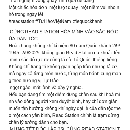
Trải nghiệm vòng quay rinh quà dễ dàng
Một chiếc hóa đơn một lượt quay một niềm vui nho n
hỏ trong ngày lễ!
#readstation #TựHàoViệtNam #lequockhanh
CÙNG READ STATION HÒA MÌNH VÀO SẮC ĐỎ C
ỦA DÂN TỘC
Hoà chung không khí kỉ niệm 80 năm Quốc khánh 2/9/
1945 2/9/2025, không gian Read Station đã khoác lên
mình sắc đỏ rực rỡ cùng lá cờ Tổ Quốc thiêng liêng.
Không chỉ trang trí không gian ngập tràn những lá cờ,
mà ngay cả từng món nước, từng món bánh cũng man
g theo hương vị Tự Hào –
ngọt ngào, mát lành và đầy ý nghĩa.
Nếu bạn đang tìm một điểm dừng chân sau khi hoà mì
nh vào dòng người xem duyệt binh, hay chỉ đơn giản
muốn tận hưởng không khí ngày đại lễ của dân tộc the
o một cách yên bình, Read Station chính là trạm dừng
chân lý tưởng dành cho bạn.
MỪNG TẾT ĐỘC LẬP 2/9 CÙNG READ STATION T