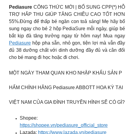
Pediasure
CÔNG THỨC MỚI | BỔ SUNG CPP(*) HỖ
TRỢ HẤP THU GIÚP TĂNG CHIỀU CAO TỐT HƠN
55%.Đừng để thấp bé ngăn con toả sáng! Mẹ hãy bổ
sung ngay cho bé 2 hộp PediaSure mỗi ngày, giúp bé
bắt kịp đà tăng trưởng ngay từ hôm nay! Mua ngay
Pediasure
hộp pha sẵn, nhỏ gọn, tiện lợi mà vẫn đầy
đủ 38 dưỡng chất với dinh dưỡng đầy đủ và cân đối
cho bé mang đi học hoặc đi chơi.
MỘT NGÀY THAM QUAN KHO NHẬP KHẨU SẢN P
HẨM CHÍNH HÃNG Pediasure ABBOTT HOA KỲ TẠI
VIỆT NAM CỦA GIA ĐÌNH TRUYỀN HÌNH SẼ CÓ GÌ?
Shopee:
https://shopee.vn/pediasure_official_store
Lazada:
https://www.lazada.vn/pediasure