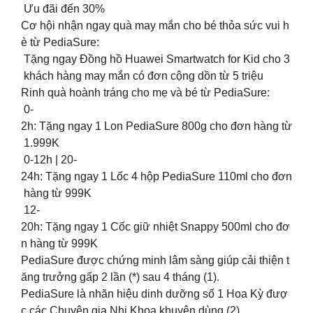
Ưu đãi đến 30%
Cơ hội nhận ngay quà may mắn cho bé thỏa sức vui h
è từ PediaSure:
Tặng ngay Đồng hồ Huawei Smartwatch for Kid cho 3
khách hàng may mắn có đơn cộng dồn từ 5 triệu
Rinh quà hoành tráng cho mẹ và bé từ PediaSure:
0-
2h: Tặng ngay 1 Lon PediaSure 800g cho đơn hàng từ
1.999K
0-12h | 20-
24h: Tặng ngay 1 Lốc 4 hộp PediaSure 110ml cho đơn
hàng từ 999K
12-
20h: Tặng ngay 1 Cốc giữ nhiệt Snappy 500ml cho đơ
n hàng từ 999K
PediaSure được chứng minh lâm sàng giúp cải thiện t
ăng trưởng gấp 2 lần (*) sau 4 tháng (1).
PediaSure là nhãn hiệu dinh dưỡng số 1 Hoa Kỳ đượ
c các Chuyên gia Nhi Khoa khuyên dùng (2).