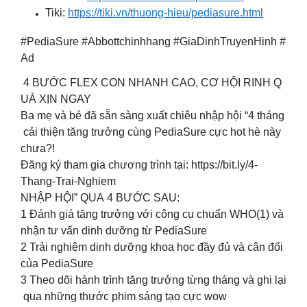
Tiki:
https://tiki.vn/thuong-hieu/pediasure.html
#PediaSure #Abbottchinhhang #GiaDinhTruyenHinh #
Ad
4 BƯỚC FLEX CON NHANH CAO, CƠ HỘI RINH Q
UÀ XỊN NGAY ​
Ba mẹ và bé đã sẵn sàng xuất chiêu nhập hội “4 tháng
cải thiện tăng trưởng cùng PediaSure cực hot hè này
chưa?!​
Đăng ký tham gia chương trình tại: https://bit.ly/4-
Thang-Trai-Nghiem ​
NHẬP HỘI” QUA 4 BƯỚC SAU:​
1️ Đánh giá tăng trưởng với công cụ chuẩn WHO(1) và
nhận tư vấn dinh dưỡng từ PediaSure ​
2️ Trải nghiệm dinh dưỡng khoa học đầy đủ và cân đối
của PediaSure ​
3️ Theo dõi hành trình tăng trưởng từng tháng và ghi lại
qua những thước phim sáng tạo cực wow ​