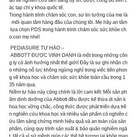
áo về nghiên cứu lâm sàng uy tín, được công bố trên c
ác tạp chí y khoa quốc tế.​
Trong hành trình chăm sóc con, sự tin tưởng của mẹ là
mối quan tâm hàng đầu của chúng tôi. Mẹ hãy an tâm
lựa chọn PDS trong hành trình chăm sóc sức khỏe ch
o con mẹ nhé!​
PEDIASURE TỰ HÀO –
ABBOTT ĐƯỢC VINH DANH là một trong những côn
g ty có ảnh hưởng nhất thế giới! Đây là sự ghi nhận ch
o những nỗ lực không ngừng nghỉ trong việc tiên phon
g về khoa học và chăm sóc sức khỏe toàn cầu trong 1
35 năm qua.​
Niềm tự hào này cũng chính là lời cam kết: Mỗi sản ph
ẩm dinh dưỡng của Abbott đều được kế thừa di sản k
hoa học vững chắc, công thức được phát triển dựa trê
n nghiên cứu khoa học và nhiều sản phẩm có nghiên c
ứu lâm sàng chứng minh hiệu quả và an toàn của sản
phẩm, cùng quy trình sản xuất & bảo quản nghiêm ngặ
t, tất cả vì sứ mệnh giúp các thế hệ tương lai khỏe mạn