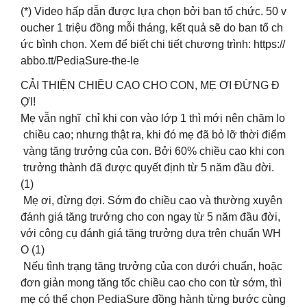
(*) Video hấp dẫn được lựa chọn bởi ban tổ chức. 50 v
oucher 1 triệu đồng mỗi tháng, kết quả sẽ do ban tổ ch
ức bình chọn. Xem để biết chi tiết chương trình: https://
abbo.tt/PediaSure-the-le
CẢI THIỆN CHIỀU CAO CHO CON, MẸ ƠI ĐỪNG Đ
ỢI!​
Mẹ vẫn nghĩ chỉ khi con vào lớp 1 thì mới nên chăm lo
chiều cao; nhưng thật ra, khi đó mẹ đã bỏ lỡ thời điểm
vàng tăng trưởng của con. Bởi 60% chiều cao khi con
trưởng thành đã được quyết định từ 5 năm đầu đời.
(1) ​
Mẹ ơi, đừng đợi. Sớm đo chiều cao và thường xuyên
đánh giá tăng trưởng cho con ngay từ 5 năm đầu đời,
với công cụ đánh giá tăng trưởng dựa trên chuẩn WH
O (1)​
Nếu tình trạng tăng trưởng của con dưới chuẩn, hoặc
đơn giản mong tăng tốc chiều cao cho con từ sớm, thì
mẹ có thể chọn PediaSure đồng hành từng bước cùng