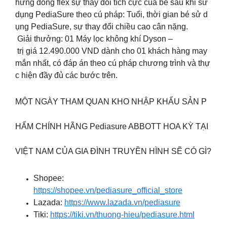
hững dòng flex sự thay đổi tích cực của bé sau khi sử
dụng PediaSure theo cú pháp: Tuổi, thời gian bé sử d
ụng PediaSure, sự thay đổi chiều cao cân nặng.
Giải thưởng: 01 Máy lọc không khí Dyson –
trị giá 12.490.000 VND dành cho 01 khách hàng may
mắn nhất, có đáp án theo cú pháp chương trình và thự
c hiện đầy đủ các bước trên.
MỘT NGÀY THAM QUAN KHO NHẬP KHẨU SẢN P
HẨM CHÍNH HÃNG Pediasure ABBOTT HOA KỲ TẠI
VIỆT NAM CỦA GIA ĐÌNH TRUYỀN HÌNH SẼ CÓ GÌ?
Shopee:
https://shopee.vn/pediasure_official_store
Lazada:
https://www.lazada.vn/pediasure
Tiki:
https://tiki.vn/thuong-hieu/pediasure.html