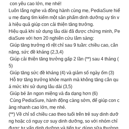
con yêu cao lớn, mẹ nhé!​
Luôn lắng nghe và đồng hành cùng mẹ, PediaSure hiể
u mẹ đang tìm kiếm một sản phẩm dinh dưỡng uy tín v
à hiệu quả giúp con cải thiện tăng trưởng.​
Hiệu quả khi sử dụng lâu dài đã được chứng minh, Pe
diaSure với hơn 20 nghiên cứu lâm sàng: ​
Giúp tăng trưởng rõ rệt chỉ sau 9 tuần: chiều cao, cân
nặng, sức đề kháng (2,3,4) ​
Giúp cải thiện tăng trưởng gấp 2 lần (**) sau 4 tháng (
5) ​
Giúp tăng sức đề kháng (4) và giảm số ngày ốm (3) ​
Hỗ trợ tăng trưởng khỏe mạnh mà không tăng cân qu
á mức khi sử dụng lâu dài (3,5) ​
Giúp bé ăn ngon miệng và đa dạng hơn (6)​
Cùng PediaSure, hành động càng sớm, để giúp con c
àng nhanh cao lớn, mẹ nhé.​
(**) Về chỉ số chiều cao theo tuổi trên trẻ suy dinh dưỡ
ng hoặc có nguy cơ suy dinh dưỡng, so với nhóm chỉ
được tư vấn dinh dưỡng và tiếp tục dùng sữa thường