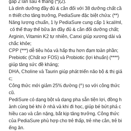
gấp 2 lần sau 4 tháng (*)(2).
Là dinh dưỡng đầy đủ & cân đối với 38 dưỡng chất cầ
n thiết cho tăng trưởng, PediaSure đặc biệt chứa: (**)
Năng lượng chuẩn, 1 ly PediaSure cung cấp 1 kcal/ml,
có thể thay thế bữa ăn đầy đủ & cân đối dưỡng chất;
Arginin, Vitamin K2 tự nhiên, Canxi giúp xương dài và
chắc khỏe;
CPP (***) dễ tiêu hóa và hấp thu hơn đạm toàn phần;
Prebiotic (Chất xơ FOS) và Probiotic (lợi khuẩn) (****)
giúp tăng sức đề kháng;
DHA, Choline và Taurin giúp phát triển não bộ & thị giá
c;
Công thức mới giảm 25% đường (^) so với công thức
cũ.
PediSure có dạng bột và dạng pha sẵn tiện lợi, đồng h
ành cùng bé khi ở nhà và khi đi học, giúp bé bứt phá c
hiều cao và cân nặng, bắt kịp tăng trưởng. Công thức
của PediaSure phù hợp cho trẻ thấp, trẻ nhẹ cân, trẻ bi
ếng ăn.