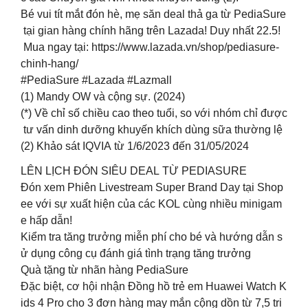
Bé vui tít mắt đón hè, mẹ săn deal thả ga từ PediaSure
tại gian hàng chính hãng trên Lazada! Duy nhất 22.5!
Mua ngay tại: https://www.lazada.vn/shop/pediasure-
chinh-hang/
#PediaSure #Lazada #Lazmall
(1) Mandy OW và cộng sự. (2024)
(*) Về chỉ số chiều cao theo tuổi, so với nhóm chỉ được
tư vấn dinh dưỡng khuyến khích dùng sữa thường lệ
(2) Khảo sát IQVIA từ 1/6/2023 đến 31/05/2024
LÊN LỊCH ĐÓN SIÊU DEAL TỪ PEDIASURE
Đón xem Phiên Livestream Super Brand Day tại Shop
ee với sự xuất hiện của các KOL cùng nhiều minigam
e hấp dẫn!
Kiểm tra tăng trưởng miễn phí cho bé và hướng dẫn s
ử dụng công cụ đánh giá tình trạng tăng trưởng
Quà tặng từ nhãn hàng PediaSure
Đặc biệt, cơ hội nhận Đồng hồ trẻ em Huawei Watch K
ids 4 Pro cho 3 đơn hàng may mắn cộng dồn từ 7,5 tri