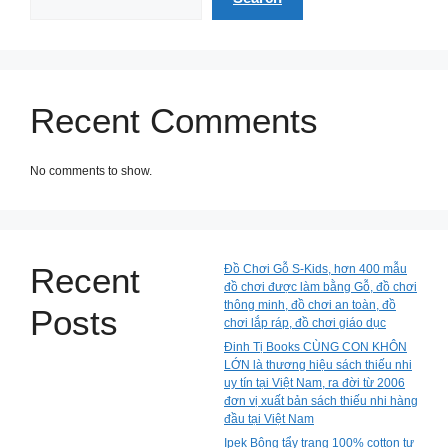
Recent Comments
No comments to show.
Recent
Đồ Chơi Gỗ S-Kids, hơn 400 mẫu
đồ chơi được làm bằng Gỗ, đồ chơi
thông minh, đồ chơi an toàn, đồ
Posts
chơi lắp ráp, đồ chơi giáo dục
Đinh Tị Books CÙNG CON KHÔN
LỚN là thương hiệu sách thiếu nhi
uy tín tại Việt Nam, ra đời từ 2006
đơn vị xuất bản sách thiếu nhi hàng
đầu tại Việt Nam
Ipek Bông tẩy trang 100% cotton tự