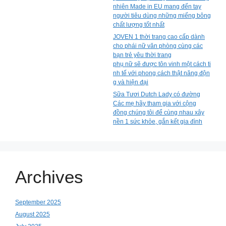
nhiên Made in EU mang đến tay
người tiêu dùng những miếng bông
chất lượng tốt nhất
JOVEN 1 thời trang cao cấp dành
cho phái nữ văn phòng cùng các
bạn trẻ yêu thời trang
phụ nữ sẽ được tôn vinh một cách ti
nh tế với phong cách thật năng độn
g và hiện đại
Sữa Tươi Dutch Lady có đường
Các mẹ hãy tham gia với cộng
đồng chúng tôi để cùng nhau xây
nền 1 sức khỏe, gắn kết gia đình
Archives
September 2025
August 2025