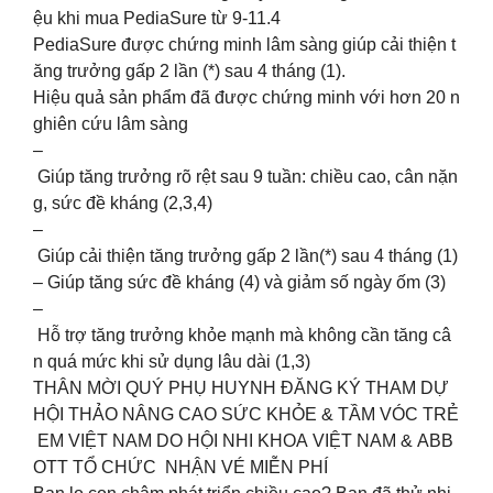
ệu khi mua PediaSure từ 9-11.4
PediaSure được chứng minh lâm sàng giúp cải thiện t
ăng trưởng gấp 2 lần (*) sau 4 tháng (1).
Hiệu quả sản phẩm đã được chứng minh với hơn 20 n
ghiên cứu lâm sàng
–
Giúp tăng trưởng rõ rệt sau 9 tuần: chiều cao, cân nặn
g, sức đề kháng (2,3,4)
–
Giúp cải thiện tăng trưởng gấp 2 lần(*) sau 4 tháng (1)
– Giúp tăng sức đề kháng (4) và giảm số ngày ốm (3)
–
Hỗ trợ tăng trưởng khỏe mạnh mà không cần tăng câ
n quá mức khi sử dụng lâu dài (1,3)
THÂN MỜI QUÝ PHỤ HUYNH ĐĂNG KÝ THAM DỰ
HỘI THẢO NÂNG CAO SỨC KHỎE & TẦM VÓC TRẺ
EM VIỆT NAM DO HỘI NHI KHOA VIỆT NAM & ABB
OTT TỔ CHỨC NHẬN VÉ MIỄN PHÍ