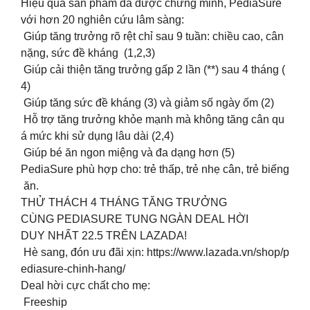
Hiệu quả sản phẩm đã được chứng minh, PediaSure
với hơn 20 nghiên cứu lâm sàng:
Giúp tăng trưởng rõ rệt chỉ sau 9 tuần: chiều cao, cân
nặng, sức đề kháng (1,2,3)
Giúp cải thiện tăng trưởng gấp 2 lần (**) sau 4 tháng (
4)
Giúp tăng sức đề kháng (3) và giảm số ngày ốm (2)
Hỗ trợ tăng trưởng khỏe mạnh mà không tăng cân qu
á mức khi sử dụng lâu dài (2,4)
Giúp bé ăn ngon miệng và đa dạng hơn (5)
PediaSure phù hợp cho: trẻ thấp, trẻ nhẹ cân, trẻ biếng
ăn.
THỬ THÁCH 4 THÁNG TĂNG TRƯỞNG
CÙNG PEDIASURE TUNG NGÀN DEAL HỜI
DUY NHẤT 22.5 TRÊN LAZADA!
Hè sang, đón ưu đãi xịn: https://www.lazada.vn/shop/p
ediasure-chinh-hang/
Deal hời cực chất cho mẹ:
Freeship