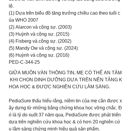
lệ.​
(1) Dựa trên biểu đồ tăng trưởng chiều cao theo tuổi c
ủa WHO 2007​
(2) Alarcon và cộng sự. (2003)​
(3) Huỳnh và cộng sự. (2015)​
(4) Fisberg và cộng sự. (2002)​
(5) Mandy Ow và cộng sự. (2024)​
(6) Huỳnh và cộng sự. (2016)​
PED-C-344-25
GIỮA MUÔN VÀN THÔNG TIN, MẸ CÓ THỂ AN TÂM
KHI CHỌN DINH DƯỠNG DỰA TRÊN NỀN TẢNG K
HOA HỌC & ĐƯỢC NGHIÊN CỨU LÂM SÀNG.
PediaSure thấu hiểu rằng, niềm tin của mẹ cần được x
ây dựng từ những bằng chứng khoa học vững chắc. Đ
ó là lý do suốt 37 năm qua, PediaSure được phát triển
dựa trên nghiên cứu khoa học & có hơn 20 nghiên cứ
u lâm sàng chứng minh hiệu quả sản phẩm. ​