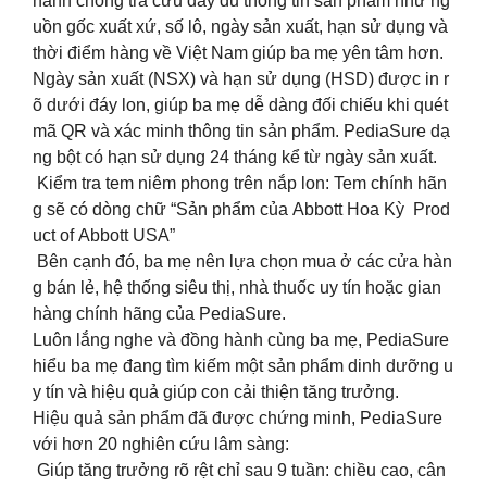
hanh chóng tra cứu đầy đủ thông tin sản phẩm như ng
uồn gốc xuất xứ, số lô, ngày sản xuất, hạn sử dụng và
thời điểm hàng về Việt Nam giúp ba mẹ yên tâm hơn.
Ngày sản xuất (NSX) và hạn sử dụng (HSD) được in r
õ dưới đáy lon, giúp ba mẹ dễ dàng đối chiếu khi quét
mã QR và xác minh thông tin sản phẩm. PediaSure dạ
ng bột có hạn sử dụng 24 tháng kể từ ngày sản xuất.​
Kiểm tra tem niêm phong trên nắp lon: Tem chính hãn
g sẽ có dòng chữ “Sản phẩm của Abbott Hoa Kỳ Prod
uct of Abbott USA”​
Bên cạnh đó, ba mẹ nên lựa chọn mua ở các cửa hàn
g bán lẻ, hệ thống siêu thị, nhà thuốc uy tín hoặc gian
hàng chính hãng của PediaSure.​
Luôn lắng nghe và đồng hành cùng ba mẹ, PediaSure
hiểu ba mẹ đang tìm kiếm một sản phẩm dinh dưỡng u
y tín và hiệu quả giúp con cải thiện tăng trưởng.​
Hiệu quả sản phẩm đã được chứng minh, PediaSure
với hơn 20 nghiên cứu lâm sàng: ​
Giúp tăng trưởng rõ rệt chỉ sau 9 tuần: chiều cao, cân