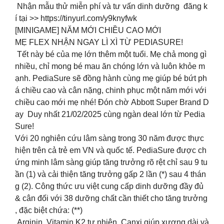
Nhận mẫu thử miễn phí và tư vấn dinh dưỡng đăng k
í tại >> https://tinyurl.com/y9knyfwk
[MINIGAME] NĂM MỚI CHIỀU CAO MỚI
MẸ FLEX NHẬN NGAY LÌ XÌ TỪ PEDIASURE!
Tết này bé của mẹ lớn thêm một tuổi. Mẹ chả mong gì
nhiều, chỉ mong bé mau ăn chóng lớn và luôn khỏe m
ạnh. PediaSure sẽ đồng hành cùng mẹ giúp bé bứt ph
á chiều cao và cân nặng, chinh phục một năm mới với
chiều cao mới mẹ nhé! Đón chờ Abbott Super Brand D
ay Duy nhất 21/02/2025 cùng ngàn deal lớn từ Pedia
Sure!
Với 20 nghiên cứu lâm sàng trong 30 năm được thực
hiện trên cả trẻ em VN và quốc tế. PediaSure được ch
ứng minh lâm sàng giúp tăng trưởng rõ rệt chỉ sau 9 tu
ần (1) và cải thiện tăng trưởng gấp 2 lần (*) sau 4 thán
g (2). Công thức ưu việt cung cấp dinh dưỡng đầy đủ
& cân đối với 38 dưỡng chất cần thiết cho tăng trưởng
, đặc biệt chứa: (**)
️ Arginin, Vitamin K2 tự nhiên, Canxi giúp xương dài và