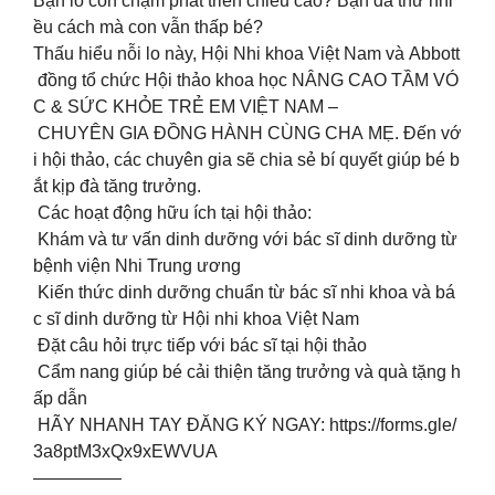
Bạn lo con chậm phát triển chiều cao? Bạn đã thử nhi
ều cách mà con vẫn thấp bé?
Thấu hiểu nỗi lo này, Hội Nhi khoa Việt Nam và Abbott
đồng tổ chức Hội thảo khoa học NÂNG CAO TẦM VÓ
C & SỨC KHỎE TRẺ EM VIỆT NAM –
CHUYÊN GIA ĐỒNG HÀNH CÙNG CHA MẸ. Đến vớ
i hội thảo, các chuyên gia sẽ chia sẻ bí quyết giúp bé b
ắt kịp đà tăng trưởng.
Các hoạt động hữu ích tại hội thảo:
️ Khám và tư vấn dinh dưỡng với bác sĩ dinh dưỡng từ
bệnh viện Nhi Trung ương
️ Kiến thức dinh dưỡng chuẩn từ bác sĩ nhi khoa và bá
c sĩ dinh dưỡng từ Hội nhi khoa Việt Nam
️ Đặt câu hỏi trực tiếp với bác sĩ tại hội thảo
️ Cẩm nang giúp bé cải thiện tăng trưởng và quà tặng h
ấp dẫn
HÃY NHANH TAY ĐĂNG KÝ NGAY: https://forms.gle/
3a8ptM3xQx9xEWVUA
—————