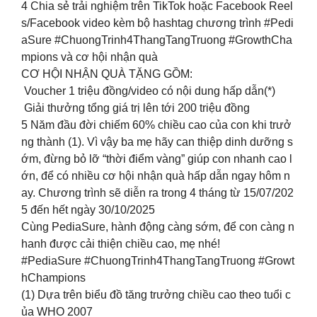
4️ Chia sẻ trải nghiệm trên TikTok hoặc Facebook Reel
s/Facebook video kèm bộ hashtag chương trình #Pedi
aSure #ChuongTrinh4ThangTangTruong #GrowthCha
mpions và cơ hội nhận quà ​
CƠ HỘI NHẬN QUÀ TẶNG GỒM:​
Voucher 1 triệu đồng/video có nội dung hấp dẫn(*)​
Giải thưởng tổng giá trị lên tới 200 triệu đồng​
5 Năm đầu đời chiếm 60% chiều cao của con khi trưở
ng thành (1). Vì vậy ba mẹ hãy can thiệp dinh dưỡng s
ớm, đừng bỏ lỡ “thời điểm vàng” giúp con nhanh cao l
ớn, để có nhiều cơ hội nhận quà hấp dẫn ngay hôm n
ay. Chương trình sẽ diễn ra trong 4 tháng từ 15/07/202
5 đến hết ngày 30/10/2025​
Cùng PediaSure, hành động càng sớm, để con càng n
hanh được cải thiện chiều cao, mẹ nhé! ​
#PediaSure #ChuongTrinh4ThangTangTruong #Growt
hChampions​
(1) Dựa trên biểu đồ tăng trưởng chiều cao theo tuổi c
ủa WHO 2007​