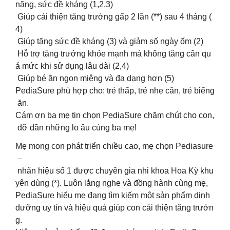
nặng, sức đề kháng (1,2,3) ​
Giúp cải thiện tăng trưởng gấp 2 lần (**) sau 4 tháng (
4) ​
Giúp tăng sức đề kháng (3) và giảm số ngày ốm (2) ​
Hỗ trợ tăng trưởng khỏe mạnh mà không tăng cân qu
á mức khi sử dụng lâu dài (2,4) ​
Giúp bé ăn ngon miệng và đa dạng hơn (5)​
PediaSure phù hợp cho: trẻ thấp, trẻ nhẹ cân, trẻ biếng
ăn.​
Cám ơn ba mẹ tin chọn PediaSure chăm chút cho con,
đỡ đần những lo âu cùng ba mẹ!​
Mẹ mong con phát triển chiều cao, mẹ chọn Pediasure
–
nhãn hiệu số 1 được chuyên gia nhi khoa Hoa Kỳ khu
yên dùng (*). Luôn lắng nghe và đồng hành cùng mẹ,
PediaSure hiểu mẹ đang tìm kiếm một sản phẩm dinh
dưỡng uy tín và hiệu quả giúp con cải thiện tăng trưởn
g.