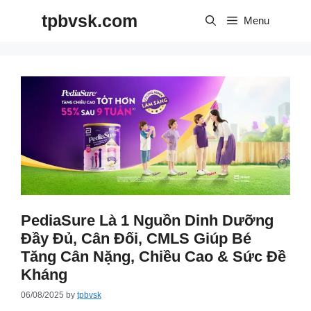
Skip
tpbvsk.com
to
Menu
content
PediaSure Là 1 Nguồn Dinh Dưỡng
Đầy Đủ, Cân Đối, CMLS Giúp Bé
Tăng Cân Nặng, Chiều Cao & Sức Đề
Kháng
06/08/2025
by
tpbvsk