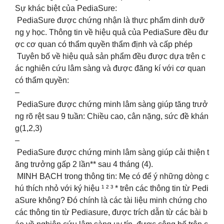
Sự khác biệt của PediaSure: ​
PediaSure được chứng nhận là thực phẩm dinh dưỡ
ng y học. Thông tin về hiệu quả của PediaSure đều đư
ợc cơ quan có thẩm quyền thẩm định và cấp phép​
Tuyên bố về hiệu quả sản phẩm đều được dựa trên c
ác nghiên cứu lâm sàng và được đăng kí với cơ quan
có thẩm quyền:​
–
PediaSure được chứng minh lâm sàng giúp tăng trưở
ng rõ rệt sau 9 tuần: Chiều cao, cân nặng, sức đề khán
g(1,2,3) ​
–
PediaSure được chứng minh lâm sàng giúp cải thiện t
ăng trưởng gấp 2 lần** sau 4 tháng (4).​
MINH BẠCH trong thông tin: Mẹ có để ý những dòng c
hú thích nhỏ với ký hiệu ¹ ² ³ * trên các thông tin từ Pedi
aSure không? Đó chính là các tài liệu minh chứng cho
các thông tin từ Pediasure, được trích dẫn từ các bài b