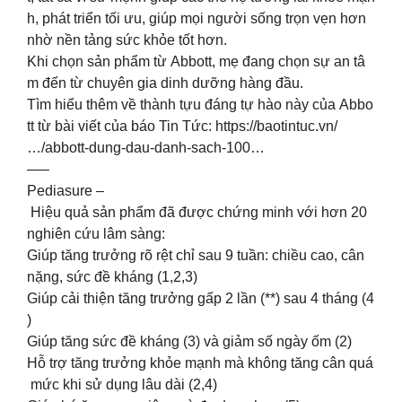
h, phát triển tối ưu, giúp mọi người sống trọn vẹn hơn
nhờ nền tảng sức khỏe tốt hơn. ​
Khi chọn sản phẩm từ Abbott, mẹ đang chọn sự an tâ
m đến từ chuyên gia dinh dưỡng hàng đầu.​
Tìm hiểu thêm về thành tựu đáng tự hào này của Abbo
tt từ bài viết của báo Tin Tức: https://baotintuc.vn/
…/abbott-dung-dau-danh-sach-100…
—–​
Pediasure –
Hiệu quả sản phẩm đã được chứng minh với hơn 20
nghiên cứu lâm sàng:
Giúp tăng trưởng rõ rệt chỉ sau 9 tuần: chiều cao, cân
nặng, sức đề kháng (1,2,3) ​
Giúp cải thiện tăng trưởng gấp 2 lần (**) sau 4 tháng (4
) ​
Giúp tăng sức đề kháng (3) và giảm số ngày ốm (2) ​
Hỗ trợ tăng trưởng khỏe mạnh mà không tăng cân quá
mức khi sử dụng lâu dài (2,4)