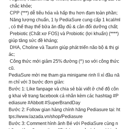
chắc khỏe;
️ CPP (***) dễ tiêu hóa và hấp thu hơn đạm toàn phần;
️ Năng lượng chuẩn, 1 ly PediaSure cung cấp 1 kcal/ml
, có thể thay thế bữa ăn đầy đủ & cân đối dưỡng chất;
️ Prebiotic (Chất xơ FOS) và Probiotic (lợi khuẩn) (****)
giúp tăng sức đề kháng;
️ DHA, Choline và Taurin giúp phát triển não bộ & thị gi
ác;
️ Công thức mới giảm 25% đường (^) so với công thức
cũ.
PediaSure mời mẹ tham gia minigame rinh lì xì đầu nă
m chỉ với 3 bước đơn giản:
Bước 1️: Like fanpage và chia sẻ bài viết ở chế độ côn
g khai về trang facebook cá nhân kèm các hashtag #P
ediasure #Abbott #SuperBrandDay
Bước 2️: Follow gian hàng chính hãng Pediasure tại: ht
tps://www.lazada.vn/shop/Pediasure
Bước 3️: Comment hình ảnh Bé với PediaSure cùng n