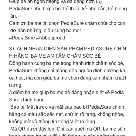
Giúp bé ăn ngon miệng và đa dạng hơn (5)​
PediaSure phù hợp cho: trẻ thấp, trẻ nhẹ cân, trẻ biếng
ăn.​
Cám ơn ba mẹ tin chọn PediaSure chăm chút cho con,
đỡ đần những lo âu cùng ba mẹ!​
#PediaSure #Abbottproud​
3 CÁCH NHẬN DIỆN SẢN PHẨM PEDIASURE CHÍN
H HÃNG, BA MẸ AN TÂM CHĂM SÓC BÉ​
Đồng hành cùng ba mẹ trong hành trình chăm sóc bé,
PediaSure không chỉ mang đến nguồn dinh dưỡng kh
oa học, mà còn giúp ba mẹ chọn đúng sản phẩm chất l
ượng.​
3 điểm ba mẹ giúp ba mẹ dễ dàng nhận biết về Pedia
Sure chính hãng:​
Bao bì: Mặt trước và mặt sau bao bì PediaSure chính
hãng có màu sắc sắc nét, chữ in rõ ràng, không nhòe,
không mờ và thông tin tiếng Việt rõ ràng.​
Mã QR dưới đáy lon: Chỉ cần quét mã QR, ba mẹ sẽ n