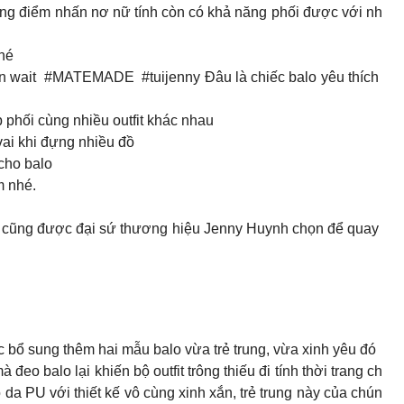
ng điểm nhấn nơ nữ tính còn có khả năng phối được với nh
nhé
 can wait #MATEMADE #tuijenny Đâu là chiếc balo yêu thích
phối cùng nhiều outfit khác nhau
vai khi đựng nhiều đồ
 cho balo
 nhé.
l cũng được đại sứ thương hiệu Jenny Huynh chọn để quay
bổ sung thêm hai mẫu balo vừa trẻ trung, vừa xinh yêu đó
o balo lại khiến bộ outfit trông thiếu đi tính thời trang ch
o da PU với thiết kế vô cùng xinh xắn, trẻ trung này của chún