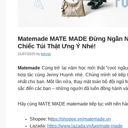
Matemade MATE MADE Đừng Ngần Ng
Chiếc Túi Thật Ưng Ý Nhé!
31/07/2025
by
tpbvsk
Matemade
Cùng trở lại năm học mới thật “cool ngầ
hợp tác cùng Jenny Huynh nhé.
Chúng mình sẽ tiếp t
nhất cho bạn. Một lần nữa, thay mặt toàn bộ đội ng
sắc đến các bạn – những người đã luôn đồng hành và
Hãy cùng MATE MADE matemade tiếp tục viết nên hành
Shopee: h
ttps://shopee.vn/matemade.vn
Lazada:
https://www.lazada.vn/tag/mate-made