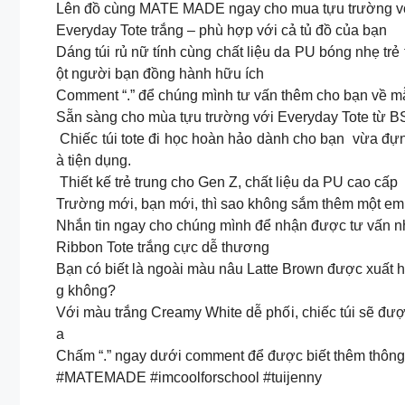
Lên đồ cùng MATE MADE ngay cho mua tựu trường vớ
Everyday Tote trắng – phù hợp với cả tủ đồ của bạn
Dáng túi rủ nữ tính cùng chất liệu da PU bóng nhẹ trẻ
ột người bạn đồng hành hữu ích
Comment “.” để chúng mình tư vấn thêm cho bạn về m
Sẵn sàng cho mùa tựu trường với Everyday Tote từ
Chiếc túi tote đi học hoàn hảo dành cho bạn vừa đựn
à tiện dụng.
Thiết kế trẻ trung cho Gen Z, chất liệu da PU cao cấ
Trường mới, bạn mới, thì sao không sắm thêm một em
Nhắn tin ngay cho chúng mình để nhận được tư vấn 
Ribbon Tote trắng cực dễ thương
Bạn có biết là ngoài màu nâu Latte Brown được xuất
g không?
Với màu trắng Creamy White dễ phối, chiếc túi sẽ đượ
a
Chấm “.” ngay dưới comment để được biết thêm thông 
#MATEMADE #imcoolforschool #tuijenny