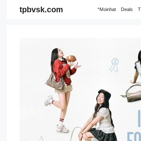
Skip
tpbvsk.com
*Moinhat
Deals
T
to
content