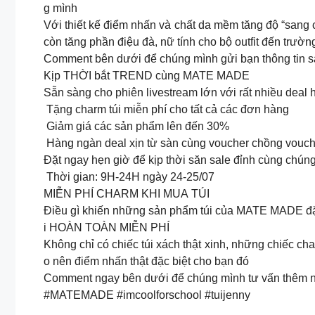
g mình
Với thiết kế điểm nhấn và chất da mềm tăng độ “san
còn tăng phần điệu đà, nữ tính cho bộ outfit đến trườ
Comment bên dưới để chúng mình gửi bạn thông tin
Kịp THỜI bắt TREND cùng MATE MADE
Sẵn sàng cho phiên livestream lớn với rất nhiều dea
Tặng charm túi miễn phí cho tất cả các đơn hàng
Giảm giá các sản phẩm lên đến 30%
Hàng ngàn deal xịn từ sàn cùng voucher chồng vouch
Đặt ngay hẹn giờ để kịp thời săn sale đỉnh cùng chún
Thời gian: 9H-24H ngày 24-25/07
MIỄN PHÍ CHARM KHI MUA TÚI
Điều gì khiến những sản phẩm túi của MATE MADE đặc
i HOÀN TOÀN MIỄN PHÍ
Không chỉ có chiếc túi xách thật xinh, những chiếc c
o nên điểm nhấn thật đặc biệt cho bạn đó
Comment ngay bên dưới để chúng mình tư vấn thêm 
#MATEMADE #imcoolforschool #tuijenny