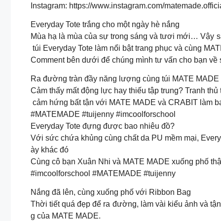
Instagram: https://www.instagram.com/matemade.officia
Everyday Tote trắng cho một ngày hè nắng
Mùa hạ là mùa của sự trong sáng và tươi mới… Vậy sa
túi Everyday Tote làm nổi bật trang phục và cùng M
Comment bên dưới để chúng mình tư vấn cho bạn về
Ra đường tràn đầy năng lượng cùng túi MATE MADE v
Cảm thấy mất động lực hay thiếu tập trung? Tranh th
cảm hứng bất tận với MATE MADE và CRABIT làm bạn
#MATEMADE #tuijenny #imcoolforschool
Everyday Tote đựng được bao nhiêu đồ?
Với sức chứa khủng cùng chất da PU mềm mại, Everyd
ày khác đó
Cùng cô bạn Xuân Nhi và MATE MADE xuống phố thật
#imcoolforschool #MATEMADE #tuijenny
Nắng đã lên, cùng xuống phố với Ribbon Bag ️
Thời tiết quá đẹp để ra đường, làm vài kiểu ảnh và t
g của MATE MADE.