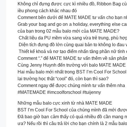
Không chỉ đựng được cực kì nhiều đồ, Ribbon Bag cù
iều phong cách khác nhau đó
Comment bên dưới để MATE MADE tư vấn cho bạn 
Grab your bag and go on a holiday, everything else
của bạn trong 02 mẫu balo mới của MATE MADE?
Chất liệu da PU mềm vừa sang vừa trẻ trung, phù hợp 
Diện tích đựng đồ lớn cùng quai bản to không lo đau 
Thiết kế khoá và nơ tạo điểm nhấn tăng phần nữ tính
Comment “.” để MATE MADE tư vấn thêm về sản phẩm
Cùng Jenny Huynh đến trường với balo MATE MADE
Hai mẫu balo mới nhất trong BST I’m Cool For Schoo
lại trường học thật “cool” đó, còn bạn thì sao?
Comment ngay để được chúng mình tư vấn thêm nha
#MATEMADE #imcoolforschool #tuijenny
Những mẫu balo cực xinh từ nhà MATE MADE
BST I’m Cool For School của chúng mình đã mới được 
Đã bao giờ bạn cảm thấy có quá nhiều đồ cần mang mà đe
ưa? Nếu rồi thì câu trả lời cho bạn chính là 2 mẫu bal