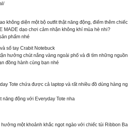
l/
o không diện một bộ outfit thật năng động, điểm thêm chiếc
ATE MADE dạo chơi cảm nhận không khí mùa hè nhi?
 sản phẩm nhé
à sổ tay Crabit Notebuck
ủ tận hưởng chút nắng vàng ngoài phố và đi tìm những nguồn
 đồng hành cùng bạn nhé ️
ay Tote chứa được cả laptop và rất nhiều đồ dùng hàng ng
 năng động với Everyday Tote nha
ận hưởng một khoảnh khắc ngọt ngào với chiếc túi Ribbon Ba