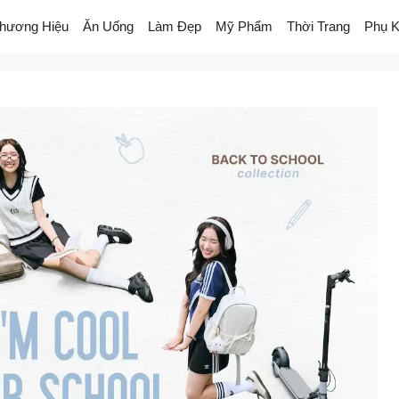
hương Hiệu
Ăn Uống
Làm Đẹp
Mỹ Phẩm
Thời Trang
Phụ K