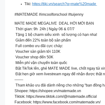
Tiki:
https://tiki.vn/search?q=mate%20made
#MATEMADE #imcoolforschool #tuijenny
MATE MADE MEGALIVE DEAL HỜI MỜI BẠN
Thời gian: 9h 24h | Ngày 06 & 07/7
Tặng 1 bộ charm siêu xinh số lượng có hạn nha!
Giảm đến 22% toàn bộ sản phẩm
Full combo ưu đãi cực cháy:
️ Voucher sàn giảm tới 110K
️ Voucher shop đến 50K
Miễn phí vận chuyển toàn quốc
Bật TikTok lên, ghé MATE MADE live, chốt ngay túi xi
Đặt hẹn giờ xem livestream ngay để nhận được thật 
——-
️ Tham khảo ưu đãi dành riêng cho những “bạn đồng hà
Shopee: https://shopee.vn/matemade.vn
Tiktok: https://www.tiktok.com/@matemade.official
Facebook: https://www.facebook.com/matemade.vn/