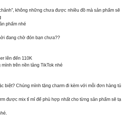
g chảnh”, không những chưa được nhiều đồ mà sản phẩm sẽ
ng
 sản phẩm nhé
l hời đang chờ đón bạn chưa??
er lên đến 110K
g mình trên nền tảng TikTok nhé
 biệt? Chúng mình tặng charm đi kèm với mỗi đơn hàng tú
harm được mix tỉ mỉ để phù hợp nhất cho từng sản phẩm sẽ tạ
nhé.