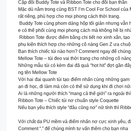
Cặp đôi Buddy Tote và Ribbon Tote cho đôi bạn thân
Mặc dù nằm trong cùng BST I’m Cool For School của 
rất riêng, phù hợp cho mọi phong cách thời trang.
Buddy Tote cùng phom dáng hộp tối giản nhưng vẫn hi
e có thể phối cùng mọi phong cách mà không hề bị n
Ribbon Tote được điểm bằng chi tiết nơ xinh xắn, tạo
phụ kiện thích hợp cho những cô nàng Gen Z ưa chuộ
Bạn thích chiếc túi nào hơn? Comment ngay để chúng
Mellow Tote – túi đeo vai thời trang cho những cô nàng
Những mẫu túi có kèm đai đã quá “hot hit” đợt gần 
ng tên Mellow Tote
Với hai đai quanh túi tạo điểm nhấn cùng những gam 
ạn đi học, đi làm mà còn có thể sử dụng khi đi chơi n
Ai là những người thích “mang cả thế giới” ra ngoài thì g
Ribbon Tote – Chiếc túi nơ chuẩn style Coquette
Nếu bạn yêu thích style “đâu cũng nơ” nữ tính thì Rib
Với chất da PU mềm và điểm nhấn nơ cực xinh yêu, đâ
Comment “.” để chúng mình tư vấn thêm cho bạn nha