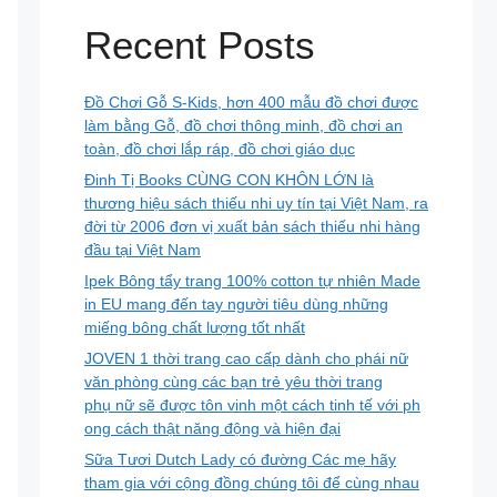
Recent Posts
Đồ Chơi Gỗ S-Kids, hơn 400 mẫu đồ chơi được
làm bằng Gỗ, đồ chơi thông minh, đồ chơi an
toàn, đồ chơi lắp ráp, đồ chơi giáo dục
Đinh Tị Books CÙNG CON KHÔN LỚN là
thương hiệu sách thiếu nhi uy tín tại Việt Nam, ra
đời từ 2006 đơn vị xuất bản sách thiếu nhi hàng
đầu tại Việt Nam
Ipek Bông tẩy trang 100% cotton tự nhiên Made
in EU mang đến tay người tiêu dùng những
miếng bông chất lượng tốt nhất
JOVEN 1 thời trang cao cấp dành cho phái nữ
văn phòng cùng các bạn trẻ yêu thời trang
phụ nữ sẽ được tôn vinh một cách tinh tế với ph
ong cách thật năng động và hiện đại
Sữa Tươi Dutch Lady có đường Các mẹ hãy
tham gia với cộng đồng chúng tôi để cùng nhau