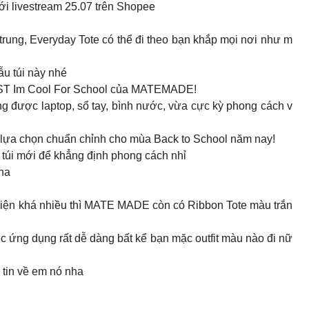
i livestream 25.07 trên Shopee
 trung, Everyday Tote có thể đi theo bạn khắp mọi nơi như m
ẫu túi này nhé
 BST Im Cool For School của MATEMADE!
g được laptop, sổ tay, bình nước, vừa cực kỳ phong cách v
p lựa chọn chuẩn chỉnh cho mùa Back to School năm nay!
 túi mới để khẳng định phong cách nhỉ
nha
 hiện khá nhiều thì MATE MADE còn có Ribbon Tote màu trắn
c ứng dụng rất dễ dàng bất kể bạn mặc outfit màu nào đi nữ
tin về em nó nha