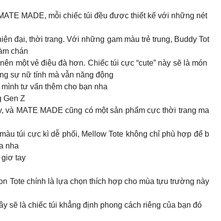
MATE MADE, mỗi chiếc túi đều được thiết kế với những nét
ện đại, thời trang. Với những gam màu trẻ trung, Buddy Tot
hàm chán
 nên một vẻ điệu đà hơn. Chiếc túi cực “cute” này sẽ là món
ng sự nữ tính mà vẫn năng động
 mình tư vấn thêm cho bạn nha
 Gen Z ‍
đây, và MATE MADE cũng có một sản phẩm cực thời trang ma
màu túi cực kì dễ phối, Mellow Tote không chỉ phù hợp để b
ữa nha
iơ tay ‍️
bon Tote chính là lựa chọn thích hợp cho mùa tựu trường này
y sẽ là chiếc túi khẳng định phong cách riêng của bạn đó