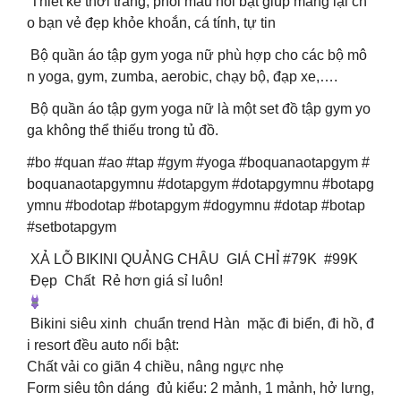
Thiết kế thời trang, phối màu nổi bật giúp mang lại ch
o bạn vẻ đẹp khỏe khoắn, cá tính, tự tin
Bộ quần áo tập gym yoga nữ phù hợp cho các bộ mô
n yoga, gym, zumba, aerobic, chạy bộ, đạp xe,….
Bộ quần áo tập gym yoga nữ là một set đồ tập gym yo
ga không thể thiếu trong tủ đồ.
#bo #quan #ao #tap #gym #yoga #boquanaotapgym #
boquanaotapgymnu #dotapgym #dotapgymnu #botapg
ymnu #bodotap #botapgym #dogymnu #dotap #botap
#setbotapgym
XẢ LỖ BIKINI QUẢNG CHÂU GIÁ CHỈ #79K #99K
Đẹp Chất Rẻ hơn giá sỉ luôn!
Bikini siêu xinh chuẩn trend Hàn mặc đi biển, đi hồ, đ
i resort đều auto nổi bật:
Chất vải co giãn 4 chiều, nâng ngực nhẹ
Form siêu tôn dáng đủ kiểu: 2 mảnh, 1 mảnh, hở lưng,