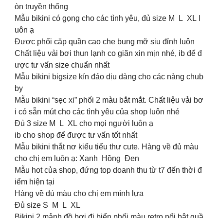
òn truyền thống
Mẫu bikini có gọng cho các tình yêu, đủ size M L XL l
uôn ạ
Được phối cặp quần cao che bụng mỡ siu đỉnh luôn
Chất liệu vải bơi thun lạnh co giãn xin mịn nhé, ib để đ
ược tư vấn size chuẩn nhất
Mẫu bikini bigsize kín đáo dịu dàng cho các nàng chub
by
Mẫu bikini “sẹc xi” phối 2 màu bắt mắt. Chất liệu vải bơ
i có sẵn mút cho các tình yêu của shop luôn nhé
Đủ 3 size M L XL cho mọi người luôn ạ
ib cho shop để được tư vấn tốt nhất
Mẫu bikini thắt nơ kiểu tiểu thư cute. Hàng về đủ màu
cho chị em luôn ạ: Xanh Hồng Đen
Mẫu hot của shop, đứng top doanh thu từ t7 đến thời đ
iểm hiện tại
Hàng về đủ màu cho chị em mình lựa
Đủ size S M L XL
Bikini 2 mảnh đồ bơi đi biển phối màu retro nổi bật quầ