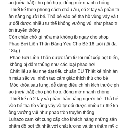
ao (nới/ thắt) cho phù hợp, đóng mở nhanh chóng.
Thiết kế theo phong cách châu Âu, có 2 tay và phần th
ân nâng người bé. Thả bé vào bể tha hồ vùng vẫy và t
ự đổi được nhiều tư thế không vướng vúi như phao tr
òn truyền thống
Còn chần chờ gì nữa mà không ib ngay cho shop
Phao Bơi Liền Thân Đáng Yêu Cho Bé 16 tuổi (tối đa
18kg)
Phao Bơi Liền Thân được làm từ lõi mút xốp bọt biển,
không bị đâm thủng như các loại phao hơi
Chất liệu siêu nhẹ đạt tiểu chuẩn EU Thiết kế hình ản
h màu sắc vui nhộn tạo cảm giác thích thú cho bé
Móc khóa sau lưng, dễ dàng điều chỉnh kích thước ph
ao (nới/ thắt) cho phù hợp, đóng mở nhanh chóng
Thiết kế có 2 tay và phần thân nâng người bé. Thả bé
vào bể tha hồ vùng vẫy và tự đổi được nhiều tư thế kh
ông vướng vúi như phao tròn truyền thống
Luhazo cam kết cung cấp cho khách hàng những sản
phẩm đồ bơi tốt nhất với chất lượng và tính thẩm mỹ c