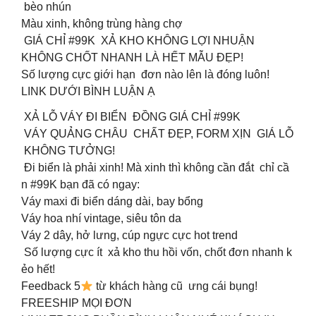
bèo nhún
Màu xinh, không trùng hàng chợ
GIÁ CHỈ #99K XẢ KHO KHÔNG LỢI NHUẬN
KHÔNG CHỐT NHANH LÀ HẾT MẪU ĐẸP!
Số lượng cực giới hạn đơn nào lên là đóng luôn!
LINK DƯỚI BÌNH LUẬN Ạ
XẢ LỖ VÁY ĐI BIỂN ĐỒNG GIÁ CHỈ #99K
VÁY QUẢNG CHÂU CHẤT ĐẸP, FORM XỊN GIÁ LỖ
KHÔNG TƯỞNG!
Đi biển là phải xinh! Mà xinh thì không cần đắt chỉ cầ
n #99K bạn đã có ngay:
Váy maxi đi biển dáng dài, bay bổng
Váy hoa nhí vintage, siêu tôn da
Váy 2 dây, hở lưng, cúp ngực cực hot trend
Số lượng cực ít xả kho thu hồi vốn, chốt đơn nhanh k
ẻo hết!
Feedback 5
từ khách hàng cũ ưng cái bụng!
FREESHIP MỌI ĐƠN