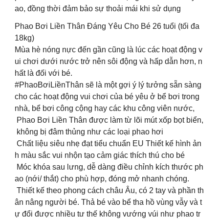
ao, đồng thời đảm bảo sự thoải mái khi sử dụng
Phao Bơi Liền Thân Đáng Yêu Cho Bé 26 tuổi (tối đa
18kg)
Mùa hè nóng nực đến gần cũng là lúc các hoạt động v
ui chơi dưới nước trở nên sôi động và hấp dẫn hơn, n
hất là đối với bé.
#PhaoBơiLiềnThân sẽ là một gợi ý lý tưởng sẵn sàng
cho các hoạt động vui chơi của bé yêu ở bể bơi trong
nhà, bể bơi công cộng hay các khu công viên nước,
Phao Bơi Liền Thân được làm từ lõi mút xốp bọt biển,
không bị đâm thủng như các loại phao hơi
Chất liệu siêu nhẹ đạt tiểu chuẩn EU Thiết kế hình ản
h màu sắc vui nhộn tạo cảm giác thích thú cho bé
Móc khóa sau lưng, dễ dàng điều chỉnh kích thước ph
ao (nới/ thắt) cho phù hợp, đóng mở nhanh chóng.
Thiết kế theo phong cách châu Âu, có 2 tay và phần th
ân nâng người bé. Thả bé vào bể tha hồ vùng vẫy và t
ự đổi được nhiều tư thế không vướng vúi như phao tr