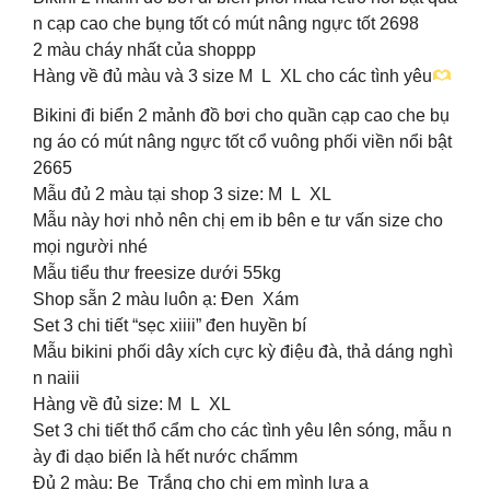
n cạp cao che bụng tốt có mút nâng ngực tốt 2698
2 màu cháy nhất của shoppp
Hàng về đủ màu và 3 size M L XL cho các tình yêu
Bikini đi biển 2 mảnh đồ bơi cho quần cạp cao che bụ
ng áo có mút nâng ngực tốt cổ vuông phối viền nổi bật
2665
Mẫu đủ 2 màu tại shop 3 size: M L XL
Mẫu này hơi nhỏ nên chị em ib bên e tư vấn size cho
mọi người nhé
Mẫu tiểu thư freesize dưới 55kg
Shop sẵn 2 màu luôn ạ: Đen Xám
Set 3 chi tiết “sẹc xiiii” đen huyền bí
Mẫu bikini phối dây xích cực kỳ điệu đà, thả dáng nghì
n naiii
Hàng về đủ size: M L XL
Set 3 chi tiết thổ cẩm cho các tình yêu lên sóng, mẫu n
ày đi dạo biển là hết nước chấmm
Đủ 2 màu: Be Trắng cho chị em mình lựa ạ