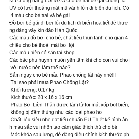
Mũ chống nắng LUHAZO cho bé trai bé gái chống tia
UV có lưới thoáng mát mũ vành lớn đi biển du lịch. Có
4 màu cho bé trai và bé gái
Đồ bơi bé gái đi bơi lội du lịch đi biển hoạ tiết dễ thươ
ng dáng váy kín đáo Hàn Quốc
Các mẫu đồ bơi cho bé, chất liệu thun lạnh cho giãn 4
chiều cho bé thoải mái bơi lội
Các mẫu hiện có sẵn tại shop
Các bậc phụ huynh muốn yên tâm khi cho con vui chơi
với nước nên làm thế nào?
Sắm ngay cho bé mẫu Phao chống lật này nhé!!!
Tại sao phải mua Phao Chống Lật?
Khối lượng: 0.17 kg
Kích thước: 28 x 16 x 16 cm
Phao Bơi Liền Thân được làm từ lõi mút xốp bọt biển,
không bị đâm thủng như các loại phao hơi
Chất liệu siêu nhẹ đạt tiểu chuẩn EU Thiết kế hình ản
h màu sắc vui nhộn tạo cảm giác thích thú cho bé
Móc khóa sau lưng, dễ dàng điều chỉnh kích thước ph