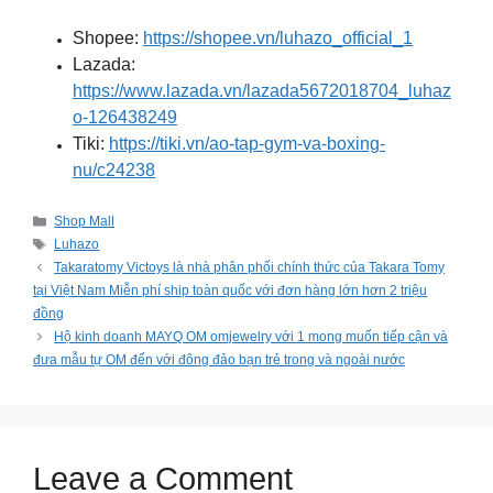
Shopee:
https://shopee.vn/luhazo_official_1
Lazada:
https://www.lazada.vn/lazada5672018704_luhaz
o-126438249
Tiki:
https://tiki.vn/ao-tap-gym-va-boxing-
nu/c24238
Categories
Shop Mall
Tags
Luhazo
Takaratomy ️Victoys là nhà phân phối chính thức của Takara Tomy
tại Việt Nam Miễn phí ship toàn quốc với đơn hàng lớn hơn 2 triệu
đồng
Hộ kinh doanh MAYQ OM omjewelry với 1 mong muốn tiếp cận và
đưa mẫu tự OM đến với đông đảo bạn trẻ trong và ngoài nước
Leave a Comment