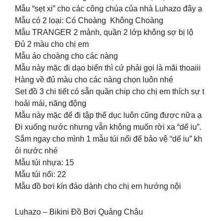
Mẫu “sẹt xi” cho các công chúa của nhà Luhazo đây ạ
Mẫu có 2 loại: Có Choàng Không Choàng
Mẫu TRANGER 2 mảnh, quần 2 lớp không sợ bị lộ
Đủ 2 màu cho chị em
Mẫu áo choàng cho các nàng
Mẫu này mặc đi dạo biển thì cứ phải gọi là mãi thoaiii
Hàng về đủ màu cho các nàng chọn luôn nhé
Set đồ 3 chi tiết có sẵn quần chip cho chị em thích sự t
hoải mái, năng động
Mẫu này mặc để đi tập thể dục luôn cũng được nữa ạ
Đi xuống nước nhưng vẫn không muốn rời xa “dế iu”.
Sắm ngay cho mình 1 mẫu túi nổi để bảo vệ “dế iu” kh
ỏi nước nhé
Mẫu túi nhựa: 15
Mẫu túi nổi: 22
Mẫu đồ bơi kín đáo dành cho chị em hướng nội
Luhazo – Bikini Đồ Bơi Quảng Châu