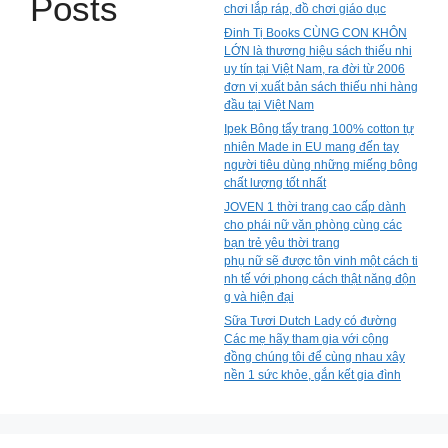
Posts
chơi lắp ráp, đồ chơi giáo dục
Đinh Tị Books CÙNG CON KHÔN
LỚN là thương hiệu sách thiếu nhi
uy tín tại Việt Nam, ra đời từ 2006
đơn vị xuất bản sách thiếu nhi hàng
đầu tại Việt Nam
Ipek Bông tẩy trang 100% cotton tự
nhiên Made in EU mang đến tay
người tiêu dùng những miếng bông
chất lượng tốt nhất
JOVEN 1 thời trang cao cấp dành
cho phái nữ văn phòng cùng các
bạn trẻ yêu thời trang
phụ nữ sẽ được tôn vinh một cách ti
nh tế với phong cách thật năng độn
g và hiện đại
Sữa Tươi Dutch Lady có đường
Các mẹ hãy tham gia với cộng
đồng chúng tôi để cùng nhau xây
nền 1 sức khỏe, gắn kết gia đình