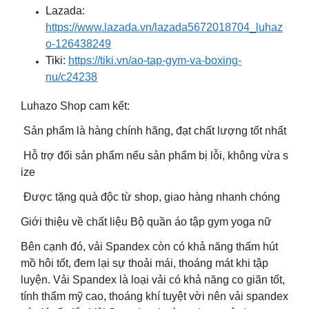
Lazada:
https://www.lazada.vn/lazada5672018704_luhaz
o-126438249
Tiki:
https://tiki.vn/ao-tap-gym-va-boxing-
nu/c24238
Luhazo Shop cam kết:
Sản phẩm là hàng chính hãng, đạt chất lượng tốt nhất
Hỗ trợ đổi sản phẩm nếu sản phẩm bị lỗi, không vừa s
ize
Được tặng quà độc từ shop, giao hàng nhanh chóng
Giới thiệu về chất liệu Bộ quần áo tập gym yoga nữ
Bên cạnh đó, vải Spandex còn có khả năng thấm hút
mồ hôi tốt, đem lại sự thoải mái, thoáng mát khi tập
luyện. Vải Spandex là loại vải có khả năng co giãn tốt,
tính thẩm mỹ cao, thoáng khí tuyệt vời nên vải spandex