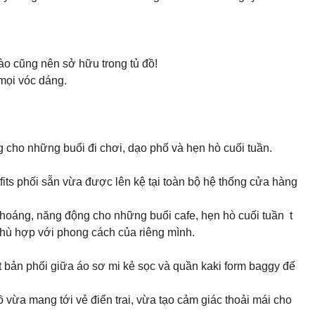
ào cũng nên sở hữu trong tủ đồ!
 mọi vóc dáng.
g cho những buổi đi chơi, dạo phố và hẹn hò cuối tuần.
its phối sẵn vừa được lên kệ tại toàn bộ hệ thống cửa hàng
khoáng, năng động cho những buổi cafe, hẹn hò cuối tuần t
phù hợp với phong cách của riêng mình.
t bản phối giữa áo sơ mi kẻ sọc và quần kaki form baggy đế
 đồ vừa mang tới vẻ điển trai, vừa tạo cảm giác thoải mái cho