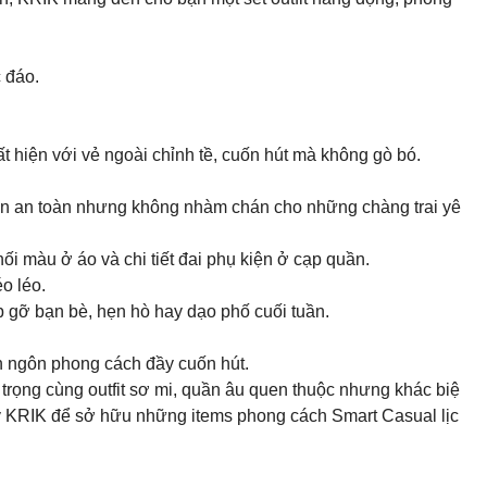
c đáo.
ất hiện với vẻ ngoài chỉnh tề, cuốn hút mà không gò bó.
 chọn an toàn nhưng không nhàm chán cho những chàng trai yê
ối màu ở áo và chi tiết đai phụ kiện ở cạp quần.
o léo.
ặp gỡ bạn bè, hẹn hò hay dạo phố cuối tuần.
ên ngôn phong cách đầy cuốn hút.
 trọng cùng outfit sơ mi, quần âu quen thuộc nhưng khác biệ
gay KRIK để sở hữu những items phong cách Smart Casual lịc