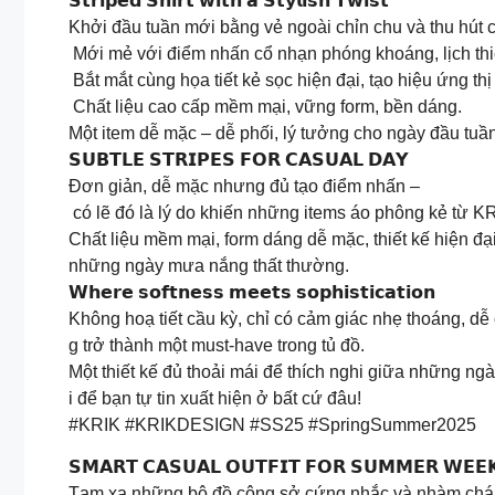
𝗦𝘁𝗿𝗶𝗽𝗲𝗱 𝗦𝗵𝗶𝗿𝘁 𝘄𝗶𝘁𝗵 𝗮 𝗦𝘁𝘆𝗹𝗶𝘀𝗵 𝗧𝘄𝗶𝘀𝘁
Khởi đầu tuần mới bằng vẻ ngoài chỉn chu và thu hút c
️ Mới mẻ với điểm nhấn cổ nhạn phóng khoáng, lịch thi
️ Bắt mắt cùng họa tiết kẻ sọc hiện đại, tạo hiệu ứng t
️ Chất liệu cao cấp mềm mại, vững form, bền dáng.
Một item dễ mặc – dễ phối, lý tưởng cho ngày đầu tuầ
𝗦𝗨𝗕𝗧𝗟𝗘 𝗦𝗧𝗥𝗜𝗣𝗘𝗦 𝗙𝗢𝗥 𝗖𝗔𝗦𝗨𝗔𝗟 𝗗𝗔𝗬
Đơn giản, dễ mặc nhưng đủ tạo điểm nhấn –
có lẽ đó là lý do khiến những items áo phông kẻ từ K
Chất liệu mềm mại, form dáng dễ mặc, thiết kế hiện đạ
những ngày mưa nắng thất thường.
𝗪𝗵𝗲𝗿𝗲 𝘀𝗼𝗳𝘁𝗻𝗲𝘀𝘀 𝗺𝗲𝗲𝘁𝘀 𝘀𝗼𝗽𝗵𝗶𝘀𝘁𝗶𝗰𝗮𝘁𝗶𝗼𝗻
Không hoạ tiết cầu kỳ, chỉ có cảm giác nhẹ thoáng, dễ
g trở thành một must-have trong tủ đồ.
Một thiết kế đủ thoải mái để thích nghi giữa những ng
i để bạn tự tin xuất hiện ở bất cứ đâu!
#KRIK #KRIKDESIGN #SS25 #SpringSummer2025
𝗦𝗠𝗔𝗥𝗧 𝗖𝗔𝗦𝗨𝗔𝗟 𝗢𝗨𝗧𝗙𝗜𝗧 𝗙𝗢𝗥 𝗦𝗨𝗠𝗠𝗘𝗥 𝗪𝗘𝗘
Tạm xa những bộ đồ công sở cứng nhắc và nhàm chán