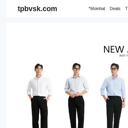
Skip
tpbvsk.com
*Moinhat
Deals
T
to
content