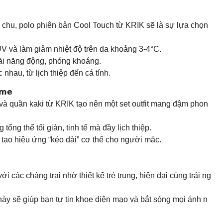
chu, polo phiên bản Cool Touch từ KRIK sẽ là sự lựa chọn
UV và làm giảm nhiệt độ trên da khoảng 3-4°C.
ài năng động, phóng khoáng.
nhau, từ lịch thiệp đến cá tính.
𝗺𝗲
 và quần kaki từ KRIK tạo nên một set outfit mang đậm phon
ng thể tối giản, tinh tế mà đầy lịch thiệp.
 tạo hiệu ứng “kéo dài” cơ thể cho người mặc.
i các chàng trai nhờ thiết kế trẻ trung, hiện đại cùng trải ng
này sẽ giúp bạn tự tin khoe diện mạo và bắt sóng mọi ánh n