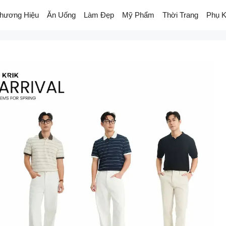
hương Hiệu
Ăn Uống
Làm Đẹp
Mỹ Phẩm
Thời Trang
Phụ K