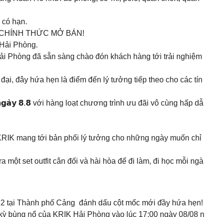
 có hạn.
NO.2 CHÍNH THỨC MỞ BÁN!
Hải Phòng.
ải Phòng đã sẵn sàng chào đón khách hàng tới trải nghiệm
ện đại, đây hứa hẹn là điểm đến lý tưởng tiếp theo cho các tín
𝗴𝗮̀𝘆 𝟴.𝟴 với hàng loạt chương trình ưu đãi vô cùng hấp dẫ
KRIK mang tới bản phối lý tưởng cho những ngày muốn chỉ
một set outfit cân đối và hài hòa để đi làm, đi học mỗi ngà
 2 tại Thành phố Cảng đánh dấu cột mốc mới đầy hứa hẹn!
 kỳ bùng nổ của KRIK Hải Phòng vào lúc 17:00 ngày 08/08 n