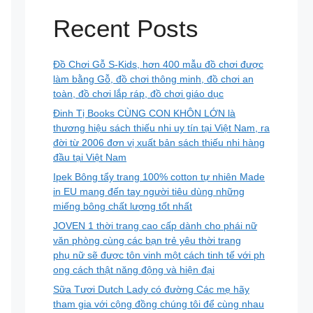
Recent Posts
Đồ Chơi Gỗ S-Kids, hơn 400 mẫu đồ chơi được
làm bằng Gỗ, đồ chơi thông minh, đồ chơi an
toàn, đồ chơi lắp ráp, đồ chơi giáo dục
Đinh Tị Books CÙNG CON KHÔN LỚN là
thương hiệu sách thiếu nhi uy tín tại Việt Nam, ra
đời từ 2006 đơn vị xuất bản sách thiếu nhi hàng
đầu tại Việt Nam
Ipek Bông tẩy trang 100% cotton tự nhiên Made
in EU mang đến tay người tiêu dùng những
miếng bông chất lượng tốt nhất
JOVEN 1 thời trang cao cấp dành cho phái nữ
văn phòng cùng các bạn trẻ yêu thời trang
phụ nữ sẽ được tôn vinh một cách tinh tế với ph
ong cách thật năng động và hiện đại
Sữa Tươi Dutch Lady có đường Các mẹ hãy
tham gia với cộng đồng chúng tôi để cùng nhau