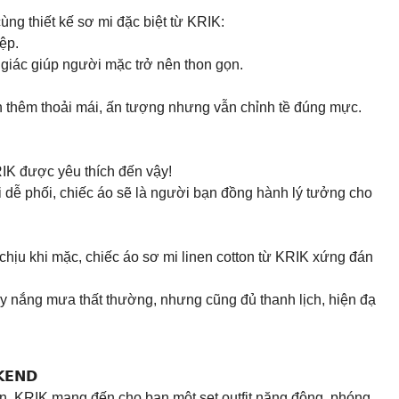
ùng thiết kế sơ mi đặc biệt từ KRIK:
ệp.
hị giác giúp người mặc trở nên thon gọn.
n thêm thoải mái, ấn tượng nhưng vẫn chỉnh tề đúng mực.
RIK được yêu thích đến vậy!
i dễ phối, chiếc áo sẽ là người bạn đồng hành lý tưởng cho
 chịu khi mặc, chiếc áo sơ mi linen cotton từ KRIK xứng đán
ày nắng mưa thất thường, nhưng cũng đủ thanh lịch, hiện đạ
𝗘𝗡𝗗
, KRIK mang đến cho bạn một set outfit năng động, phóng