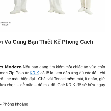
ời Và Cùng Bạn Thiết Kế Phong Cách
 𝗠𝗲𝗲𝘁𝘀 𝗠𝗼𝗱𝗲𝗿𝗻 Nếu bạn đang tìm kiếm một chiếc áo vừa chỉn
Smart Zip Polo từ
KRIK
có lẽ là item đáp ứng đủ các tiêu chí
cổ line màu hiện đại. ️ Chất vải Tencel mềm mát, ít nhăn, giữ
, dễ lựa chọn – dễ mặc – dễ mix đồ. Ghé KRIK để sở hữu ngay
p – Phóng khoáng