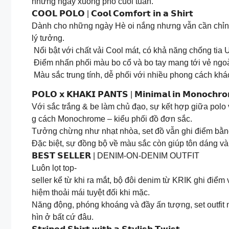
những ngày xuống phố cuối tuần.
𝗖𝗢𝗢𝗟 𝗣𝗢𝗟𝗢 | 𝗖𝗼𝗼𝗹 𝗖𝗼𝗺𝗳𝗼𝗿𝘁 𝗶𝗻 𝗮 𝗦𝗵𝗶𝗿𝘁
Dành cho những ngày Hè oi nắng nhưng vẫn cần chỉn 
lý tưởng.
Nổi bật với chất vải Cool mát, có khả năng chống tia 
Điểm nhấn phối màu bo cổ và bo tay mang tới vẻ ngo
Màu sắc trung tính, dễ phối với nhiều phong cách khác 
𝗣𝗢𝗟𝗢 𝘅 𝗞𝗛𝗔𝗞𝗜 𝗣𝗔𝗡𝗧𝗦 | 𝗠𝗶𝗻𝗶𝗺𝗮𝗹 𝗶𝗻 𝗠𝗼𝗻𝗼𝗰𝗵𝗿
Với sắc trắng & be làm chủ đạo, sự kết hợp giữa polo
g cách Monochrome – kiểu phối đồ đơn sắc.
Tưởng chừng như nhạt nhòa, set đồ vẫn ghi điểm bằng tổ
Đặc biệt, sự đồng bộ về màu sắc còn giúp tôn dáng và
𝗕𝗘𝗦𝗧 𝗦𝗘𝗟𝗟𝗘𝗥 | DENIM-ON-DENIM OUTFIT
Luôn lọt top-
seller kể từ khi ra mắt, bộ đôi denim từ KRIK ghi điểm vớ
hiệm thoải mái tuyệt đối khi mặc.
Năng động, phóng khoáng và đầy ấn tượng, set outfit 
hìn ở bất cứ đâu.