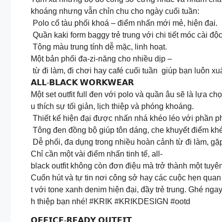
khoáng nhưng vẫn chỉn chu cho ngày cuối tuần:
️ Polo cổ tàu phối khoá – điểm nhấn mới mẻ, hiện đại.
️ Quần kaki form baggy trẻ trung với chi tiết móc cài độ
️ Tông màu trung tính dễ mặc, linh hoạt.
Một bản phối đa-zi-năng cho nhiều dịp –
từ đi làm, đi chơi hay café cuối tuần giúp bạn luôn xu
𝗔𝗟𝗟-𝗕𝗟𝗔𝗖𝗞 𝗪𝗢𝗥𝗞𝗪𝗘𝗔𝗥
Một set outfit full đen với polo và quần âu sẽ là lựa
u thích sự tối giản, lịch thiệp và phóng khoáng.
️ Thiết kế hiện đại được nhấn nhá khéo léo với phần ph
️ Tông đen đồng bộ giúp tôn dáng, che khuyết điểm khé
️ Dễ phối, đa dụng trong nhiều hoàn cảnh từ đi làm, g
Chỉ cần một vài điểm nhấn tinh tế, all-
black outfit không còn đơn điệu mà trở thành một tuy
Cuốn hút và tự tin nơi công sở hay các cuộc hẹn quan
t với tone xanh denim hiện đại, đầy trẻ trung. Ghé n
h thiệp bạn nhé! #KRIK #KRIKDESIGN #ootd
𝗢𝗙𝗙𝗜𝗖𝗘-𝗥𝗘𝗔𝗗𝗬 𝗢𝗨𝗧𝗙𝗜𝗧