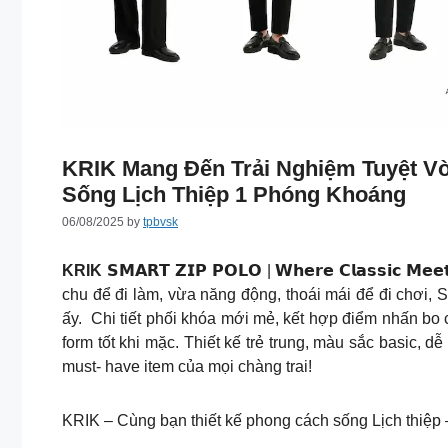
KRIK Mang Đến Trải Nghiệm Tuyệt V
Sống Lịch Thiệp 1 Phóng Khoáng
06/08/2025
by
tpbvsk
KRIK
𝗦𝗠𝗔𝗥𝗧 𝗭𝗜𝗣 𝗣𝗢𝗟𝗢 | 𝗪𝗵𝗲𝗿𝗲 𝗖𝗹𝗮𝘀𝘀𝗶𝗰
chu để đi làm, vừa năng động, thoái mái để đi chơi, 
ấy. ️ Chi tiết phối khóa mới mẻ, kết hợp điểm nhấn bo 
form tốt khi mặc.️ Thiết kế trẻ trung, màu sắc basic
must- have item của mọi chàng trai!
KRIK – Cùng bạn thiết kế phong cách sống Lịch thiệ