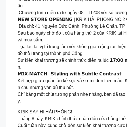
âu
Chương trình diễn ra từ ngày 08 – 10/08 với số lượng
𝗡𝗘𝗪 𝗦𝗧𝗢𝗥𝗘 𝗢𝗣𝗘𝗡𝗜𝗡𝗚 | KRIK HẢI PHÒNG 
Địa chỉ: 41 Nguyễn Đức Cảnh, Phường Lê Chân, TP 
Sau bao ngày chờ đợi, cửa hàng thứ 2 của KRIK tại H
và mua sắm.
Tọa lạc tại vị trí trung tâm với không gian rộng rãi, hi
đồ thời trang tại thành phố Cảng.
Sự kiện khai trương sẽ chính thức diễn ra lúc 𝟭𝟳:𝟬𝟬 
n.
𝗠𝗜𝗫-𝗠𝗔𝗧𝗖𝗛 | 𝗦𝘁𝘆𝗹𝗶𝗻𝗴 𝘄𝗶𝘁𝗵 𝗦𝘂𝗯𝘁𝗹𝗲 𝗖𝗼𝗻𝘁𝗿𝗮𝘀𝘁
Kết hợp giữa quần âu kẻ sọc và sơ mi đen trơn màu, 
n chu nhưng vẫn đủ thu hút.
Chỉ bằng một chút tương phản nhẹ nhàng, bạn đã tạo ra 
y.
KRIK SAY HI HẢI PHÒNG!
Tháng 8 này, KRIK chính thức chào đón cửa hàng thứ
Cuối tuần này, cùng chờ đón sự kiện khai trương cực