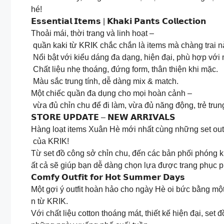
hé!
𝗘𝘀𝘀𝗲𝗻𝘁𝗶𝗮𝗹 𝗜𝘁𝗲𝗺𝘀 | 𝗞𝗵𝗮𝗸𝗶 𝗣𝗮𝗻𝘁𝘀 𝗖𝗼𝗹𝗹𝗲𝗰𝘁𝗶𝗼𝗻
Thoải mái, thời trang và linh hoạt –
quần kaki từ KRIK chắc chắn là items mà chàng trai n
Nổi bật với kiểu dáng đa dạng, hiện đại, phù hợp với
Chất liệu nhẹ thoáng, đứng form, thân thiện khi mặc.
Màu sắc trung tính, dễ dàng mix & match.
Một chiếc quần đa dụng cho mọi hoàn cảnh –
vừa đủ chỉn chu để đi làm, vừa đủ năng động, trẻ trun
𝗦𝗧𝗢𝗥𝗘 𝗨𝗣𝗗𝗔𝗧𝗘 – 𝗡𝗘𝗪 𝗔𝗥𝗥𝗜𝗩𝗔𝗟𝗦
Hàng loạt items Xuân Hè mới nhất cùng những set outf
của KRIK!
Từ set đồ công sở chỉn chu, đến các bản phối phóng 
ất cả sẽ giúp bạn dễ dàng chọn lựa được trang phục 
𝗖𝗼𝗺𝗳𝘆 𝗢𝘂𝘁𝗳𝗶𝘁 𝗳𝗼𝗿 𝗛𝗼𝘁 𝗦𝘂𝗺𝗺𝗲𝗿 𝗗𝗮𝘆𝘀
Một gợi ý outfit hoàn hảo cho ngày Hè oi bức bằng mộ
n từ KRIK.
Với chất liệu cotton thoáng mát, thiết kế hiện đại, set