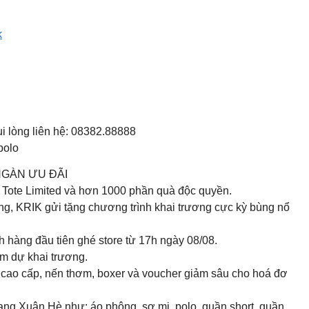
k
ui lòng liên hệ: 08382.88888
polo
O NGÀN ƯU ĐÃI
 Tote Limited và hơn 1000 phần quà độc quyền.
ng, KRIK gửi tặng chương trình khai trương cực kỳ bùng nổ
ng đầu tiên ghé store từ 17h ngày 08/08.
m dự khai trương.
 cao cấp, nến thơm, boxer và voucher giảm sâu cho hoá đơ
g Xuân Hè như: áo phông, sơ mi, polo, quần short, quần