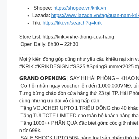
Shopee:
https://shopee.vn/krik.vn
Lazada:
https://www.lazada.vn/tag/quan-nam-kri
Tiki:
https://tiki.vn/search?q=krik
Store List: https://krik.vn/he-thong-cua-hang
Open Daily: 8h30 – 22h30
________
Mọi ý kiến đóng góp cũng như yêu cầu khiếu nại xin v
#KRIK #KRIKDESIGN #SS25 #SpringSummer2025 #
𝗚𝗥𝗔𝗡𝗗 𝗢𝗣𝗘𝗡𝗜𝗡𝗚 | SAY HI HẢI PHÒNG – KHA
Cơ hội nhận ngay voucher lên đến 1.000.000VNĐ, túi
Tưng bừng chào đón cửa hàng thứ 23 tại TP. Hải Phò
cùng những ưu đãi vô cùng hấp dẫn:
️ Tặng VOUCHER UPTO 1 TRIỆU ĐỒNG cho 40 khách hà
️ Tặng TÚI TOTE LIMITED cho toàn bộ khách hàng tha
️ Tặng 1000++ PHẦN QUÀ đặc biệt gồm: cốc giữ nhiệt
n từ 699k.
️ SALE SHOCK UPTO 50% hàng loạt sản phẩm thời tran