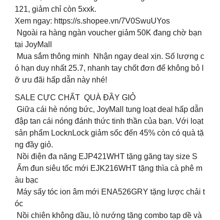
121, giảm chỉ còn 5xxk.
Xem ngay: https://s.shopee.vn/7V0SwuUYos
Ngoài ra hàng ngàn voucher giảm 50K đang chờ bạn
tại JoyMall
Mua sắm thông minh Nhận ngay deal xịn. Số lượng c
ó hạn duy nhất 25.7, nhanh tay chốt đơn để không bỏ l
ỡ ưu đãi hấp dẫn này nhé!
SALE CỰC CHẤT QUÀ ĐẦY GIỎ
Giữa cái hè nóng bức, JoyMall tung loạt deal hấp dẫn
đập tan cái nóng đánh thức tinh thần của bạn. Với loạt
sản phẩm LocknLock giảm sốc đến 45% còn có quà tặ
ng đầy giỏ.
Nồi điện đa năng EJP421WHT tặng găng tay size S
Ấm đun siêu tốc mới EJK216WHT tặng thìa cà phê m
àu bạc
Máy sấy tóc ion âm mới ENA526GRY tặng lược chải t
óc
Nồi chiên không dầu, lò nướng tặng combo tạp dề và