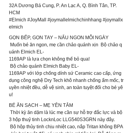
32A Dương Bá Cung, P. An Lạc A, Q. Bình Tân, TP.
HCM
#Elmich #JoyMall #joymallelmichchinhhang #joymallx
elmich
GỌN BẾP, GỌN TAY – NẤU NGON MỖI NGÀY
Muốn bé ăn ngon, mẹ cần chảo quánh xịn Bộ chảo q
uánh Elmich EL-
1169AP là lựa chọn không thể bỏ qua!
Bộ chảo quánh Elmich Baby EL-
1169AP với lớp chống dính sứ Ceramic cao cấp, ứng
dụng công nghệ Dry Tech khô nhanh chống ẩm mốc, tr
uyền nhiệt đều, dễ vệ sinh, an toàn tuyệt đối cho bé yê
u!
BÉ ĂN SẠCH – MẸ YÊN TÂM
Thời kỳ ăn dặm là lúc mẹ cần sự hỗ trợ đắc lực và bộ
3 hộp thuỷ tinh LocknLoc LLG540S3GRN này đây.
Bộ hộp thủy tinh chịu nhiệt cao, nắp Tritan không BPA