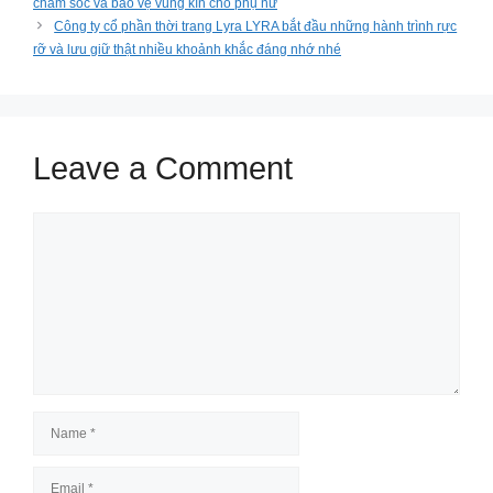
chăm sóc và bảo vệ vùng kín cho phụ nữ
Công ty cổ phần thời trang Lyra LYRA bắt đầu những hành trình rực
rỡ và lưu giữ thật nhiều khoảnh khắc đáng nhớ nhé
Leave a Comment
Comment
Name
Email