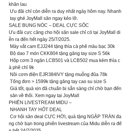
khăn lau
Ưu đãi chỉ còn diễn ra duy nhất ngày hôm nay. Nhanh
tay ghé JoyMall săn ngay kẻo lỡ.
SALE BUNG NÓC – DEAL CỰC SỐC
️Ưu đãi cực căng cho hội săn sale chỉ có tại JoyMall di
ễn ra đến hết ngày 25/7/2025.
Máy vắt cam EJJ244 tặng thìa cà phê màu bạc 30k
Bộ dao 7 món CKK804 tặng găng tay size S 56k
Hộp cơm 3 ngăn LCB501 và LCB502 mua kèm thìa c
à phê chỉ 9k
Nồi cơm điện EJR384IVY tặng muỗng đũa 78k
Tổng đơn > 1599k tặng găng tay cao su size S
Giá tốt, quà xịn đã chuẩn bị sẵn sàng chỉ chờ bạn đến
săn về thôi. Xem ngay tại JoyMall
PHIÊN LIVESTREAM MIDU –
NHANH TAY HỐT DEAL
Cơ hội săn deal CỰC HỜI, quà tặng NGẬP TRÀN đa
ng chờ bạn trong phiên livestream của Midu diễn ra đế
n hết 24/7/2025.