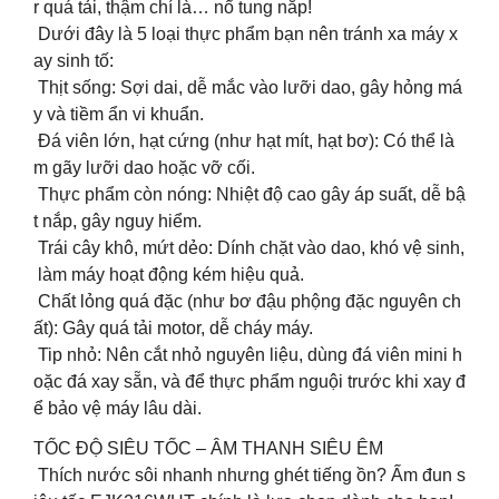
r quá tải, thậm chí là… nổ tung nắp!
Dưới đây là 5 loại thực phẩm bạn nên tránh xa máy x
ay sinh tố:
Thịt sống: Sợi dai, dễ mắc vào lưỡi dao, gây hỏng má
y và tiềm ẩn vi khuẩn.
Đá viên lớn, hạt cứng (như hạt mít, hạt bơ): Có thể là
m gãy lưỡi dao hoặc vỡ cối.
Thực phẩm còn nóng: Nhiệt độ cao gây áp suất, dễ bậ
t nắp, gây nguy hiểm.
Trái cây khô, mứt dẻo: Dính chặt vào dao, khó vệ sinh,
làm máy hoạt động kém hiệu quả.
Chất lỏng quá đặc (như bơ đậu phộng đặc nguyên ch
ất): Gây quá tải motor, dễ cháy máy.
Tip nhỏ: Nên cắt nhỏ nguyên liệu, dùng đá viên mini h
oặc đá xay sẵn, và để thực phẩm nguội trước khi xay đ
ể bảo vệ máy lâu dài.
TỐC ĐỘ SIÊU TỐC – ÂM THANH SIÊU ÊM
Thích nước sôi nhanh nhưng ghét tiếng ồn? Ấm đun s