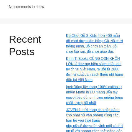
No comments to show.
Recent
Đồ Chơi Gỗ S-Kids, hơn 400 mẫu
đồ chơi được làm bằng Gỗ, đồ chơi
thông minh, đồ chơi an toàn, đồ
Posts
chơi lắp ráp, đồ chơi giáo dục
Đinh Tị Books CÙNG CON KHÔN
LỚN là thương hiệu sách thiếu nhi
uy tín tại Việt Nam, ra đời từ 2006
đơn vị xuất bản sách thiếu nhi hàng
đầu tại Việt Nam
Ipek Bông tẩy trang 100% cotton tự
nhiên Made in EU mang đến tay
người tiêu dùng những miếng bông
chất lượng tốt nhất
JOVEN 1 thời trang cao cấp dành
cho phái nữ văn phòng cùng các
bạn trẻ yêu thời trang
phụ nữ sẽ được tôn vinh một cách ti
nh tế với phong cách thật năng độn