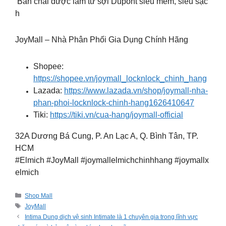
Bàn chải được làm từ sợi Dupont siêu mềm, siêu sạc
h
JoyMall – Nhà Phân Phối Gia Dụng Chính Hãng
Shopee:
https://shopee.vn/joymall_locknlock_chinh_hang
Lazada:
https://www.lazada.vn/shop/joymall-nha-
phan-phoi-locknlock-chinh-hang1626410647
Tiki:
https://tiki.vn/cua-hang/joymall-official
32A Dương Bá Cung, P. An Lạc A, Q. Bình Tân, TP.
HCM
#Elmich #JoyMall #joymallelmichchinhhang #joymallx
elmich
Categories
Shop Mall
Tags
JoyMall
Intima Dung dịch vệ sinh Intimate là 1 chuyên gia trong lĩnh vực