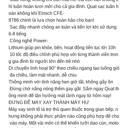
hí tuần hoàn tươi mới cho cả gia đình. Quạt sạc tuần h
oàn không khí Elmich CFE-
8786 chính là lựa chọn hoàn hảo cho bạn!
Sạc đầy nhanh chóng an toàn và tiện lợi khi sử dụng
6-8 tiếng
Công nghệ Power-
Lithium giúp pin khỏe, bền, hoạt động liên tục tới 10h
10 tốc độ điều chỉnh phù hợp với từng thành viên tron
g gia đình từ người lớn đến trẻ nhỏ
Di chuyển linh hoạt 90° theo chiều ngang tạo luồng gió
đa chiều, làm mát nhanh, dễ chịu
Thông minh với tính năng hẹn giờ tắt, không gây ồn
Đừng chờ nắng nóng thêm gay gắt Sắm ngay Quạt th
ông minh để tận hưởng mát lành ngay từ hôm nay!
ĐỪNG ĐỂ MÁY XAY THÀNH MÁY HƯ
Máy xay sinh tố là trợ thủ quen thuộc trong gian bếp, n
hưng không phải thực phẩm nào cũng phù hợp để cho
vào máy. Một vài món có thể khiến lưỡi dao cùn, moto