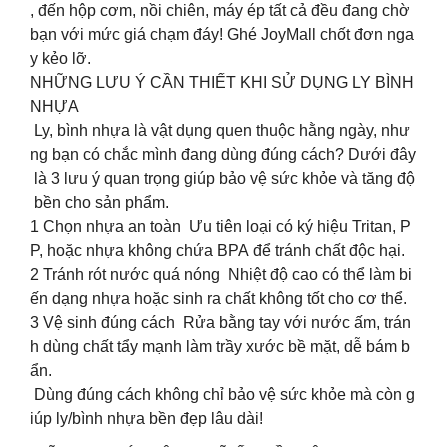
, đến hộp cơm, nồi chiên, máy ép tất cả đều đang chờ
bạn với mức giá chạm đáy! Ghé JoyMall chốt đơn nga
y kẻo lỡ.
NHỮNG LƯU Ý CẦN THIẾT KHI SỬ DỤNG LY BÌNH
NHỰA
Ly, bình nhựa là vật dụng quen thuộc hằng ngày, như
ng bạn có chắc mình đang dùng đúng cách? Dưới đây
là 3 lưu ý quan trọng giúp bảo vệ sức khỏe và tăng độ
bền cho sản phẩm.
1️ Chọn nhựa an toàn Ưu tiên loại có ký hiệu Tritan, P
P, hoặc nhựa không chứa BPA để tránh chất độc hại.
2️ Tránh rót nước quá nóng Nhiệt độ cao có thể làm bi
ến dạng nhựa hoặc sinh ra chất không tốt cho cơ thể.
3️ Vệ sinh đúng cách Rửa bằng tay với nước ấm, trán
h dùng chất tẩy mạnh làm trầy xước bề mặt, dễ bám b
ẩn.
Dùng đúng cách không chỉ bảo vệ sức khỏe mà còn g
iúp ly/bình nhựa bền đẹp lâu dài!