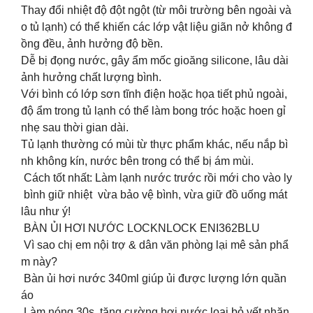
Thay đổi nhiệt độ đột ngột (từ môi trường bên ngoài và
o tủ lạnh) có thể khiến các lớp vật liệu giãn nở không đ
ồng đều, ảnh hưởng độ bền.
Dễ bị đọng nước, gây ẩm mốc gioăng silicone, lâu dài
ảnh hưởng chất lượng bình.
Với bình có lớp sơn tĩnh điện hoặc họa tiết phủ ngoài,
độ ẩm trong tủ lạnh có thể làm bong tróc hoặc hoen gỉ
nhẹ sau thời gian dài.
Tủ lạnh thường có mùi từ thực phẩm khác, nếu nắp bì
nh không kín, nước bên trong có thể bị ám mùi.
Cách tốt nhất: Làm lạnh nước trước rồi mới cho vào ly
bình giữ nhiệt vừa bảo vệ bình, vừa giữ đồ uống mát
lâu như ý!
BÀN ỦI HƠI NƯỚC LOCKNLOCK ENI362BLU
Vì sao chị em nội trợ & dân văn phòng lại mê sản phẩ
m này?
Bàn ủi hơi nước 340ml giúp ủi được lượng lớn quần
áo
Làm nóng 30s, tăng cường hơi nước loại bỏ vết nhăn