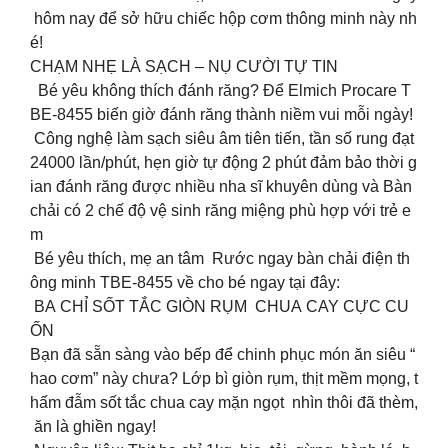
hôm nay để sở hữu chiếc hộp cơm thông minh này nh
é!
CHẠM NHẸ LÀ SẠCH – NỤ CƯỜI TỰ TIN
Bé yêu không thích đánh răng? Để Elmich Procare T
BE-8455 biến giờ đánh răng thành niềm vui mỗi ngày!
Công nghệ làm sạch siêu âm tiên tiến, tần số rung đạt
24000 lần/phút, hẹn giờ tự động 2 phút đảm bảo thời g
ian đánh răng được nhiều nha sĩ khuyên dùng và Bàn
chải có 2 chế độ vệ sinh răng miệng phù hợp với trẻ e
m
Bé yêu thích, mẹ an tâm Rước ngay bàn chải điện th
ông minh TBE-8455 về cho bé ngay tại đây:
BA CHỈ SỐT TẮC GIÒN RỤM CHUA CAY CỰC CU
ỐN
Bạn đã sẵn sàng vào bếp để chinh phục món ăn siêu “
hao cơm” này chưa? Lớp bì giòn rụm, thịt mềm mọng, t
hấm đẫm sốt tắc chua cay mặn ngọt nhìn thôi đã thèm,
ăn là ghiền ngay!