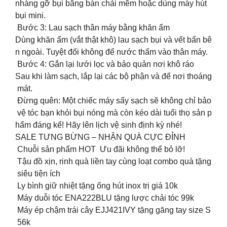
nhàng gỡ bụi bằng bàn chải mềm hoặc dùng máy hút
bụi mini.
Bước 3: Lau sạch thân máy bằng khăn ẩm
Dùng khăn ẩm (vắt thật khô) lau sạch bụi và vết bẩn bê
n ngoài. Tuyệt đối không để nước thấm vào thân máy.
Bước 4: Gắn lại lưới lọc và bảo quản nơi khô ráo
Sau khi làm sạch, lắp lại các bộ phận và để nơi thoáng
mát.
Đừng quên: Một chiếc máy sấy sạch sẽ không chỉ bảo
vệ tóc bạn khỏi bụi nóng mà còn kéo dài tuổi thọ sản p
hẩm đáng kể! Hãy lên lịch vệ sinh định kỳ nhé!
SALE TƯNG BỪNG – NHẬN QUÀ CỰC ĐỈNH
Chuỗi sản phẩm HOT Ưu đãi không thể bỏ lỡ!
Tậu đồ xịn, rinh quà liền tay cùng loạt combo quà tặng
siêu tiện ích
Ly bình giữ nhiệt tặng ống hút inox trị giá 10k
Máy duỗi tóc ENA222BLU tặng lược chải tóc 99k
Máy ép chậm trái cây EJJ421IVY tặng găng tay size S
56k