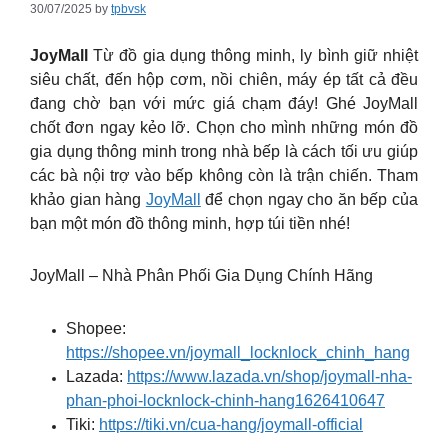
30/07/2025
by
tpbvsk
JoyMall
Từ đồ gia dụng thông minh, ly bình giữ nhiệt
siêu chất, đến hộp cơm, nồi chiên, máy ép tất cả đều
đang chờ bạn với mức giá chạm đáy! Ghé JoyMall
chốt đơn ngay kẻo lỡ. Chọn cho mình những món đồ
gia dụng thông minh trong nhà bếp là cách tối ưu giúp
các bà nội trợ vào bếp không còn là trận chiến. Tham
khảo gian hàng
JoyMall
để chọn ngay cho ăn bếp của
bạn một món đồ thông minh, hợp túi tiền nhé!
JoyMall – Nhà Phân Phối Gia Dụng Chính Hãng
Shopee:
https://shopee.vn/joymall_locknlock_chinh_hang
Lazada:
https://www.lazada.vn/shop/joymall-nha-
phan-phoi-locknlock-chinh-hang1626410647
Tiki:
https://tiki.vn/cua-hang/joymall-official