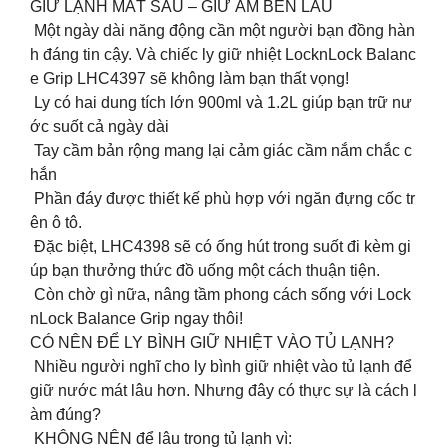
GIỮ LẠNH MÁT SÂU – GIỮ ẤM BỀN LÂU
Một ngày dài năng động cần một người bạn đồng hàn
h đáng tin cậy. Và chiếc ly giữ nhiệt LocknLock Balanc
e Grip LHC4397 sẽ không làm bạn thất vọng!
Ly có hai dung tích lớn 900ml và 1.2L giúp bạn trữ nư
ớc suốt cả ngày dài
Tay cầm bản rộng mang lại cảm giác cầm nắm chắc c
hắn
Phần đáy được thiết kế phù hợp với ngăn đựng cốc tr
ên ô tô.
Đặc biệt, LHC4398 sẽ có ống hút trong suốt đi kèm gi
úp bạn thưởng thức đồ uống một cách thuận tiện.
Còn chờ gì nữa, nâng tầm phong cách sống với Lock
nLock Balance Grip ngay thôi!
CÓ NÊN ĐỂ LY BÌNH GIỮ NHIỆT VÀO TỦ LẠNH?
Nhiều người nghĩ cho ly bình giữ nhiệt vào tủ lạnh để
giữ nước mát lâu hơn. Nhưng đây có thực sự là cách l
àm đúng?
KHÔNG NÊN để lâu trong tủ lạnh vì: