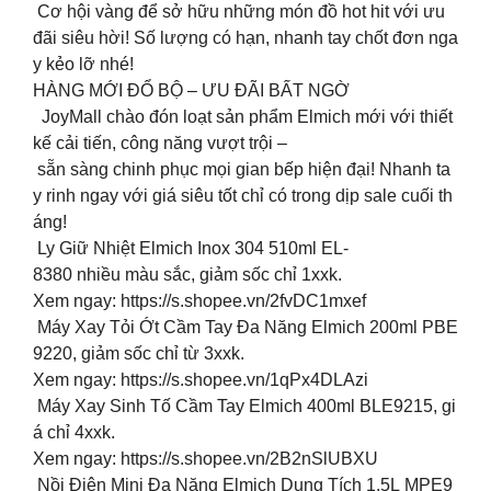
Cơ hội vàng để sở hữu những món đồ hot hit với ưu
đãi siêu hời! Số lượng có hạn, nhanh tay chốt đơn nga
y kẻo lỡ nhé!
HÀNG MỚI ĐỔ BỘ – ƯU ĐÃI BẤT NGỜ
JoyMall chào đón loạt sản phẩm Elmich mới với thiết
kế cải tiến, công năng vượt trội –
sẵn sàng chinh phục mọi gian bếp hiện đại! Nhanh ta
y rinh ngay với giá siêu tốt chỉ có trong dịp sale cuối th
áng!
Ly Giữ Nhiệt Elmich Inox 304 510ml EL-
8380 nhiều màu sắc, giảm sốc chỉ 1xxk.
Xem ngay: https://s.shopee.vn/2fvDC1mxef
Máy Xay Tỏi Ớt Cầm Tay Đa Năng Elmich 200ml PBE
9220, giảm sốc chỉ từ 3xxk.
Xem ngay: https://s.shopee.vn/1qPx4DLAzi
Máy Xay Sinh Tố Cầm Tay Elmich 400ml BLE9215, gi
á chỉ 4xxk.
Xem ngay: https://s.shopee.vn/2B2nSlUBXU
Nồi Điện Mini Đa Năng Elmich Dung Tích 1.5L MPE9