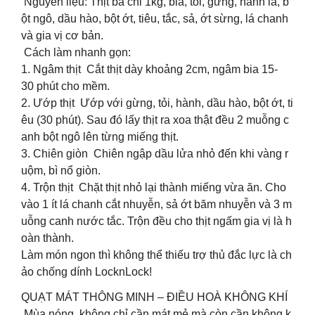
Nguyên liệu: Thịt ba chỉ 1kg, bia, tỏi, gừng, hành lá, b
ột ngô, dầu hào, bột ớt, tiêu, tắc, sả, ớt sừng, lá chanh
và gia vị cơ bản.
‍ Cách làm nhanh gọn:
1. Ngâm thịt Cắt thịt dày khoảng 2cm, ngâm bia 15-
30 phút cho mềm.
2. Ướp thịt Ướp với gừng, tỏi, hành, dầu hào, bột ớt, ti
êu (30 phút). Sau đó lấy thịt ra xoa thật đều 2 muỗng c
anh bột ngô lên từng miếng thịt.
3. Chiên giòn Chiên ngập dầu lửa nhỏ đến khi vàng r
uộm, bì nổ giòn.
4. Trộn thịt Chặt thịt nhỏ lại thành miếng vừa ăn. Cho
vào 1 ít lá chanh cắt nhuyễn, sả ớt băm nhuyễn và 3 m
uỗng canh nước tắc. Trộn đều cho thịt ngấm gia vị là h
oàn thành.
Làm món ngon thì không thể thiếu trợ thủ đắc lực là ch
ảo chống dính LocknLock!
QUẠT MÁT THÔNG MINH – ĐIỀU HOÀ KHÔNG KHÍ
Mùa nóng, không chỉ cần mát mẻ mà còn cần không k