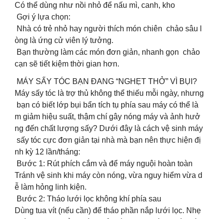
Có thể dùng như nồi nhỏ để nấu mì, canh, kho
Gợi ý lựa chọn:
Nhà có trẻ nhỏ hay người thích món chiên chảo sâu l
òng là ứng cử viên lý tưởng.
Bạn thường làm các món đơn giản, nhanh gọn chảo
cạn sẽ tiết kiệm thời gian hơn.
️ MÁY SẤY TÓC BẠN ĐANG “NGHẸT THỞ” VÌ BỤI?
Máy sấy tóc là trợ thủ không thể thiếu mỗi ngày, nhưng
bạn có biết lớp bụi bẩn tích tụ phía sau máy có thể là
m giảm hiệu suất, thậm chí gây nóng máy và ảnh hưở
ng đến chất lượng sấy? Dưới đây là cách vệ sinh máy
sấy tóc cực đơn giản tại nhà mà bạn nên thực hiện đị
nh kỳ 12 lần/tháng:
Bước 1: Rút phích cắm và để máy nguội hoàn toàn
Tránh vệ sinh khi máy còn nóng, vừa nguy hiểm vừa d
ễ làm hỏng linh kiện.
Bước 2: Tháo lưới lọc không khí phía sau
Dùng tua vít (nếu cần) để tháo phần nắp lưới lọc. Nhẹ