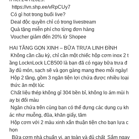
https://vn.shp.ee/vRpCUy7
Có gì hot trong buổi live?
Deal độc quyền chỉ có trong livestream
Quà tặng miễn phí cho từng đơn hàng
Voucher giảm đến 20% từ Shopee
HAI TẦNG GỌN XINH – BỮA TRƯA LINH ĐÌNH
Không cần cầu kỳ, chỉ cần một chiếc hộp cơm inox 2 t
ầng LocknLock LCB500 là bạn đã có ngay bữa trưa đ
ầy đủ món, sạch sẽ và gọn gàng mang theo mỗi ngày!
Hộp 2 tầng, gồm 3 ngăn tiện lợi chứa được nhiều loại
thức ăn một lúc
Chất liệu thép không gỉ 304 bền bỉ, không lo ám mùi h
ay bị đổi màu
Ngăn chứa trên cùng bạn có thể đựng các dụng cụ kh
ác như muỗng, đũa, khăn giấy, tăm
Hộp cơm với 2 màu xinh xắn thuận tiện cho bạn lựa c
họn
Bữa cơm nhà chuẩn vị, an toàn và đủ chất Sắm ngay