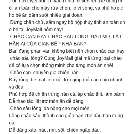
, kín hơi tuyệt đối, có vạch chia ml tiện lợi. Dễ đóng m
ở, an toàn cho máy rửa chén, lò vi sóng, và phù hợp c
ho bé ăn dặm suốt nhiều giai đoạn.
Đừng chần chừ, sắm ngay bộ hộp thủy tinh an toàn ch
o bé tại JoyMall hôm nay!
CHẢO CẠN HAY CHẢO SÂU LÒNG ĐÂU MỚI LÀ C
HÂN ÁI CỦA GIAN BẾP NHÀ BẠN?
Bạn đang phân vân không biết nên chọn chảo cạn hay
chảo sâu lòng? Cùng JoyMall giải mã từng loại chảo
để có lựa chọn thông minh cho từng món ăn nhé!
Chảo cạn chuyên gia chiên, rán
Đáy rộng, bề mặt tiếp xúc lớn giúp món ăn chín nhanh
và đều.
Phù hợp để chiên trứng, rán cá, áp chảo thịt, làm bánh
Dễ thao tác, lật trở món ăn dễ dàng.
Chảo sâu lòng đa năng cho mọi món
Lòng chảo sâu, thành cao giúp hạn chế dầu bắn ra ng
oài.
Dễ dàng xào, nấu, rim, sốt, chiên ngập dầu.