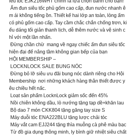
iêu tốc EJK216WHT chính là lựa chọn dành cho bạn!
Ấm đun siêu tốc phủ gốm cao cấp, đun nước nhanh ê
m ái không tiếng ồn. Thiết kế hai lớp an toàn, lòng ấm
có phủ gốm cao cấp. Tay cầm chắc chắn chống trơn, ki
ểu dáng tối giản thanh lịch, dễ thêm nước và vệ sinh c
hỉ với một lần nhấn.
Đừng chần chừ mang về ngay chiếc ấm đun siêu tốc
hiện đại để nâng tầm không gian bếp của bạn
HỘI MEMBERSHIP –
LOCKNLOCK SALE BUNG NÓC
Đừng bỏ lỡ siêu ưu đãi bung nóc dành riêng cho Hội
Membership nơi những khách hàng thân thiết được y
êu chiều hết nấc.
Loạt sản phẩm LocknLock giảm sốc đến 45%
Nồi chiên không dầu, lò nướng tặng tạp dề+khăn lau
Bộ dao 7 món CKK804 tặng găng tay size S
Máy duỗi tóc ENA222BLU tặng lược chải tóc
Máy vắt cam EJJ244 tặng thìa muỗng cà phê màu bạc
Từ đồ gia dụng thông minh, ly bình giữ nhiệt siêu chất