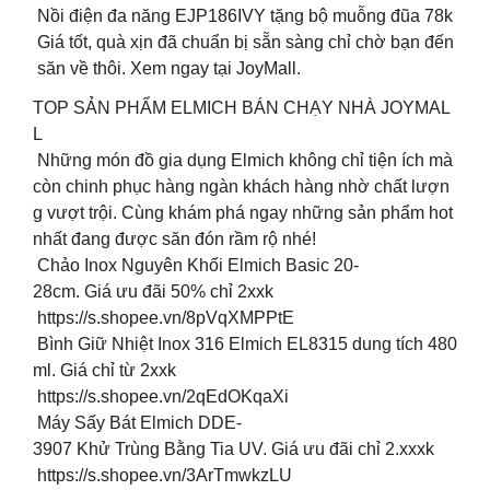
Nồi điện đa năng EJP186IVY tặng bộ muỗng đũa 78k
Giá tốt, quà xịn đã chuẩn bị sẵn sàng chỉ chờ bạn đến
săn về thôi. Xem ngay tại JoyMall.
TOP SẢN PHẨM ELMICH BÁN CHẠY NHÀ JOYMAL
L
Những món đồ gia dụng Elmich không chỉ tiện ích mà
còn chinh phục hàng ngàn khách hàng nhờ chất lượn
g vượt trội. Cùng khám phá ngay những sản phẩm hot
nhất đang được săn đón rầm rộ nhé!
Chảo Inox Nguyên Khối Elmich Basic 20-
28cm. Giá ưu đãi 50% chỉ 2xxk
️ https://s.shopee.vn/8pVqXMPPtE
Bình Giữ Nhiệt Inox 316 Elmich EL8315 dung tích 480
ml. Giá chỉ từ 2xxk
️ https://s.shopee.vn/2qEdOKqaXi
Máy Sấy Bát Elmich DDE-
3907 Khử Trùng Bằng Tia UV. Giá ưu đãi chỉ 2.xxxk
️ https://s.shopee.vn/3ArTmwkzLU