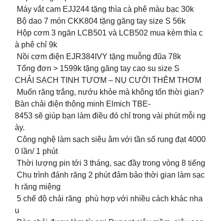
Máy vắt cam EJJ244 tặng thìa cà phê màu bạc 30k
Bộ dao 7 món CKK804 tặng găng tay size S 56k
Hộp cơm 3 ngăn LCB501 và LCB502 mua kèm thìa c
à phê chỉ 9k
Nồi cơm điện EJR384IVY tặng muỗng đũa 78k
Tổng đơn > 1599k tặng găng tay cao su size S
CHẢI SẠCH TINH TƯƠM – NỤ CƯỜI THÊM THƠM
Muốn răng trắng, nướu khỏe mà không tốn thời gian?
Bàn chải điện thông minh Elmich TBE-
8453 sẽ giúp bạn làm điều đó chỉ trong vài phút mỗi ng
ày.
Công nghệ làm sạch siêu âm với tần số rung đạt 4000
0 lần/ 1 phút
Thời lượng pin tới 3 tháng, sạc đầy trong vòng 8 tiếng
Chu trình đánh răng 2 phút đảm bảo thời gian làm sạc
h răng miệng
5 chế độ chải răng phù hợp với nhiều cách khác nha
u