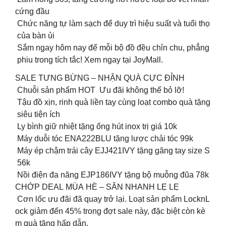
cứng đầu
Chức năng tự làm sạch để duy trì hiệu suất và tuổi thọ
của bàn ủi
Sắm ngay hôm nay để mỗi bộ đồ đều chỉn chu, phẳng
phiu trong tích tắc! Xem ngay tại JoyMall.
SALE TƯNG BỪNG – NHẬN QUÀ CỰC ĐỈNH
Chuỗi sản phẩm HOT Ưu đãi không thể bỏ lỡ!
Tậu đồ xịn, rinh quà liền tay cùng loạt combo quà tặng
siêu tiện ích
Ly bình giữ nhiệt tặng ống hút inox trị giá 10k
Máy duỗi tóc ENA222BLU tặng lược chải tóc 99k
Máy ép chậm trái cây EJJ421IVY tặng găng tay size S
56k
Nồi điện đa năng EJP186IVY tặng bộ muỗng đũa 78k
CHỚP DEAL MÙA HÈ – SĂN NHANH LẸ LẸ
️ Cơn lốc ưu đãi đã quay trở lại. Loạt sản phẩm LocknL
ock giảm đến 45% trong đợt sale này, đặc biệt còn kè
m quà tặng hấp dẫn.