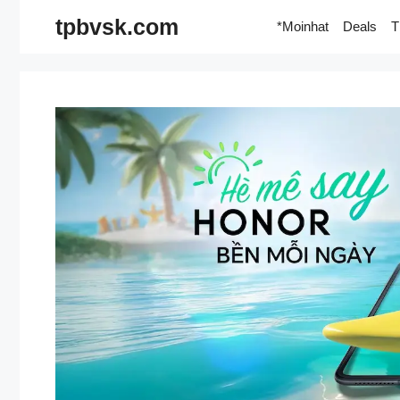
Skip
tpbvsk.com
*Moinhat
Deals
T
to
content