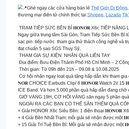
Ghé ngay các cửa hàng bán lẻ
Thế Giới Di Động
thương mại điện tử chính thức tại
Shopee
,
Lazada
Ti
TRẠM TIẾP SỨC BỀN BỈ 𝐇𝐎𝐍𝐎𝐑 X6c TIẾP NĂ
Ngay giữa trung tâm Sài Gòn, Trạm Tiếp Sức Bền Bỉ từ
sạc pin tiếp nước tham gia thử thách công nghệ và trự
đạt chuẩn 5 sao SGS Thuỵ Sỹ.
THAM GIA SỰ KIỆN NHẬN QUÀ LIỀN TAY
Địa điểm: Bưu Điện Thành Phố Hồ Chí Minh – 2 Công
Thời gian: Từ 09h đến 21h – 09.08 & 10.08.2025
Cơ hội nhận ngay loạt quà tặng hấp dẫn khi tham gia cá
𝐍𝐎𝐑 CHOICE Earbuds Clip/ 8 𝐇𝐎𝐍𝐎𝐑 Watch 2i/ 15
ICE Band. Và hơn 5.000 phần quà hấp dẫn đang chờ cá
GIỜ VÀNG 19H, CƠ HỘI VÀNG săn ngay 5 phần quà đặc 
NGOÀI RA CÁC BẠN CÓ THỂ SĂN THÊM QUÀ CÔN
+ Giải HONOR X6c Siêu Bền: 1 điện thoại 𝐇𝐎𝐍𝐎𝐑 X
+ 4 Giải Bền Nhất Trạm: mỗi giải sẽ nhận được một 𝐇
+ 15 Giải Trí Tuệ Bền Bỉ: Mỗi giải sẽ nhận được một 𝐇