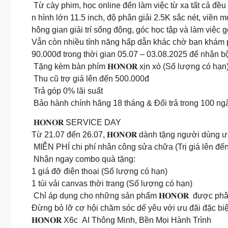
Từ cày phim, học online đến làm việc từ xa tất cả đề
n hình lớn 11.5 inch, độ phân giải 2.5K sắc nét, viền
hông gian giải trí sống động, góc học tập và làm việc 
Vẫn còn nhiều tính năng hấp dẫn khác chờ bạn khám ph
90.000đ trong thời gian 05.07 – 03.08.2025 để nhậ
Tặng kèm bàn phím 𝐇𝐎𝐍𝐎𝐑 xịn xò (Số lượng có hạn
️ Thu cũ trợ giá lên đến 500.000đ
Trả góp 0% lãi suất
️ Bảo hành chính hãng 18 tháng & Đổi trả trong 100 ng
𝐇𝐎𝐍𝐎𝐑 SERVICE DAY
Từ 21.07 đến 26.07, 𝐇𝐎𝐍𝐎𝐑 dành tặng người dùng ư
MIỄN PHÍ chi phí nhân công sửa chữa (Trị giá lên đ
Nhận ngay combo quà tặng:
1 giá đỡ điện thoại (Số lượng có hạn)
1 túi vải canvas thời trang (Số lượng có hạn)
Chỉ áp dụng cho những sản phẩm 𝐇𝐎𝐍𝐎𝐑 được phân
Đừng bỏ lỡ cơ hội chăm sóc dế yêu với ưu đãi đặc biệt 
𝐇𝐎𝐍𝐎𝐑 X6c AI Thông Minh, Bền Mọi Hành Trình