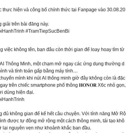
 thực hiện và công bố chính thức tại Fanpage vào 30.08.20
giải trên bài đăng này.
HanhTrinh #TramTiepSucBenBi
 việc không tên, bạn đâu còn thời gian để loay hoay tìm từ
út AI Thông Minh, một chạm mở ngay các ứng dụng thường d
hình và tính toán gấp bằng máy tính…
chuyển mình khi nút AI thông minh giờ đây không còn là đặc
y trên chiếc smartphone phổ thông 𝐇𝐎𝐍𝐎𝐑 X6c nhỏ gọn,
i dùng hiện đại.
HanhTrinh
g đủ không gian để kể hết câu chuyện. Với tính năng Mở Rộ
 hình được tự động mở rộng một cách thông minh, tái tạo khô
ữ lại nguyên vẹn như khoảnh khắc ban đầu.