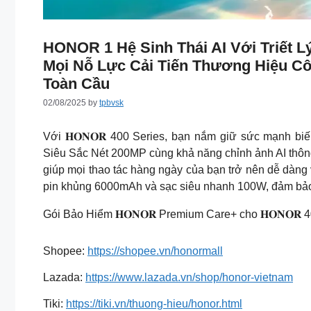
HONOR 1 Hệ Sinh Thái AI Với Triết 
Mọi Nỗ Lực Cải Tiến Thương Hiệu C
Toàn Cầu
02/08/2025
by
tpbvsk
Với 𝐇𝐎𝐍𝐎𝐑 400 Series, bạn nắm giữ sức mạnh bi
Siêu Sắc Nét 200MP cùng khả năng chỉnh ảnh AI thông
giúp mọi thao tác hàng ngày của bạn trở nên dễ dàng v
pin khủng 6000mAh và sạc siêu nhanh 100W, đảm bảo 
Gói Bảo Hiểm 𝐇𝐎𝐍𝐎𝐑 Premium Care+ cho 𝐇𝐎𝐍𝐎𝐑 4
Shopee:
https://shopee.vn/honormall
Lazada:
https://www.lazada.vn/shop/honor-vietnam
Tiki:
https://tiki.vn/thuong-hieu/honor.html