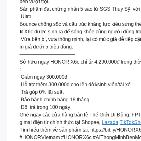
bền vượt trội.
Sản phẩm đạt chứng nhận 5 sao từ SGS Thụy Sỹ, với kh
Ultra-
Bounce chống sốc và cấu trúc kháng lực kiểu sừng thế h
𝐑 X6c được sinh ra để sống khỏe cùng người dùng tr
Vừa bền bỉ, vừa thông minh, lại có mức giá dễ tiếp cận
m giá dưới 5 triệu đồng.
———————————
Sở hữu ngay HONOR X6c chỉ từ 4.290.000đ trong thời
:
Giảm ngay 300.000đ
Hỗ trợ thêm 300.000đ cho lên đời/sinh viên/tài xế
Trả góp 0% lãi suất
️ Bảo hành chính hãng 18 tháng
Đổi trả trong 100 ngày
Ghé ngay các cửa hàng bán lẻ Thế Giới Di Động, FPT
g mại điện tử chính thức tại Shopee,
Lazada
TikTokSh
Tìm hiểu thêm về sản phẩm tại: https://bit.ly/HONORX
#HONORVietnam #HONORX6c #AIThongMinhBenMoi