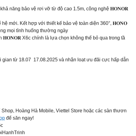
ả năng bảo vệ rơi vỡ từ độ cao 1.5m, công nghệ 𝐇𝐎𝐍𝐎𝐑
ệ mới. Kết hợp với thiết kế bảo vệ toàn diện 360°, 𝐇𝐎𝐍𝐎
ong mọi tình huống thường ngày
 𝐇𝐎𝐍𝐎𝐑 X6c chính là lựa chọn không thể bỏ qua trong tầ
 gian từ 18.07 17.08.2025 và nhận loạt ưu đãi cực hấp dẫn
 Shop, Hoàng Hà Mobile, Viettel Store hoặc các sàn thươn
op
để săn ngay!
6c
HanhTrinh