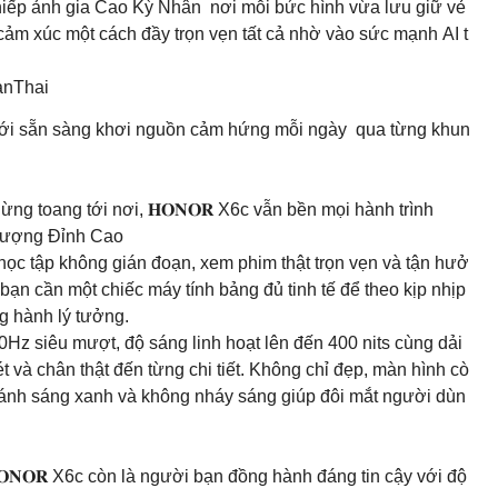
nhiếp ảnh gia Cao Kỳ Nhân nơi mỗi bức hình vừa lưu giữ vẻ
ảm xúc một cách đầy trọn vẹn tất cả nhờ vào sức mạnh AI t
nThai
 mới sẵn sàng khơi nguồn cảm hứng mỗi ngày qua từng khun
ng toang tới nơi, 𝐇𝐎𝐍𝐎𝐑 X6c vẫn bền mọi hành trình
 Lượng Đỉnh Cao
ọc tập không gián đoạn, xem phim thật trọn vẹn và tận hưở
 bạn cần một chiếc máy tính bảng đủ tinh tế để theo kịp nhịp
g hành lý tưởng.
0Hz siêu mượt, độ sáng linh hoạt lên đến 400 nits cùng dải
à chân thật đến từng chi tiết. Không chỉ đẹp, màn hình cò
ánh sáng xanh và không nháy sáng giúp đôi mắt người dùn
𝐎𝐍𝐎𝐑 X6c còn là người bạn đồng hành đáng tin cậy với độ