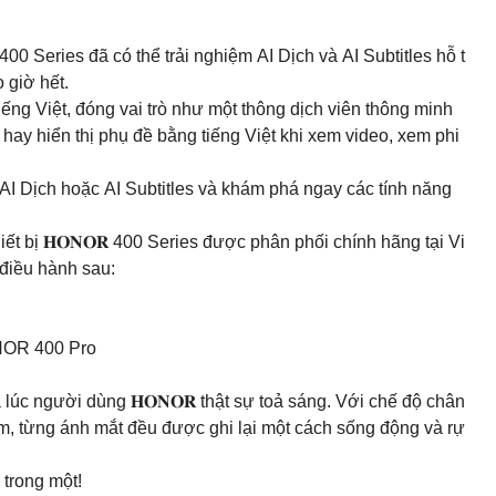
0 Series đã có thể trải nghiệm AI Dịch và AI Subtitles hỗ t
o giờ hết.
iếng Việt, đóng vai trò như một thông dịch viên thông minh
 hay hiển thị phụ đề bằng tiếng Việt khi xem video, xem phi
AI Dịch hoặc AI Subtitles và khám phá ngay các tính năng
iết bị 𝐇𝐎𝐍𝐎𝐑 400 Series được phân phối chính hãng tại Vi
 điều hành sau:
NOR 400 Pro
lúc người dùng 𝐇𝐎𝐍𝐎𝐑 thật sự toả sáng. Với chế độ chân
ảm, từng ánh mắt đều được ghi lại một cách sống động và rự
 trong một!