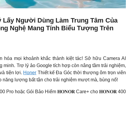
Lý Lấy Người Dùng Làm Trung Tâm Của
ông Nghệ Mang Tính Biểu Tượng Trên
ến hóa mọi khoảnh khắc thành kiệt tác! Sở hữu Camera AI
 minh. Trợ lý ảo Google tích hợp còn nâng tầm trải nghiệm,
à tiện lợi.
Honer
Thiết kế Đa Góc thời thượng ôm trọn viên
năng lượng bất tận cho trải nghiệm mượt mà, bùng nổ!
00 Pro hoặc Gói Bảo Hiểm 𝐇𝐎𝐍𝐎𝐑 Care+ cho 𝐇𝐎𝐍𝐎𝐑 400