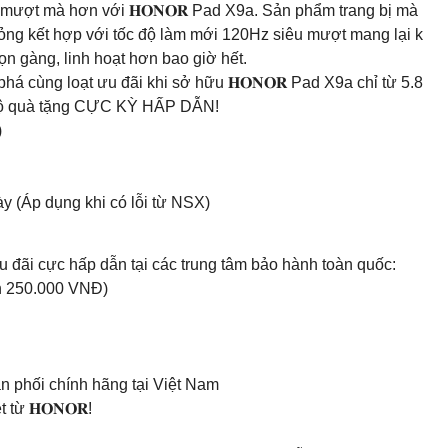
u mượt mà hơn với 𝐇𝐎𝐍𝐎𝐑 Pad X9a. Sản phẩm trang bị mà
 mỏng kết hợp với tốc độ làm mới 120Hz siêu mượt mang lại k
gọn gàng, linh hoạt hơn bao giờ hết.
á cùng loạt ưu đãi khi sở hữu 𝐇𝐎𝐍𝐎𝐑 Pad X9a chỉ từ 5.8
n bộ quà tặng CỰC KỲ HẤP DẪN!
)
ày (Áp dụng khi có lỗi từ NSX)
u đãi cực hấp dẫn tại các trung tâm bảo hành toàn quốc:
ến 250.000 VNĐ)
 phối chính hãng tại Việt Nam
từ 𝐇𝐎𝐍𝐎𝐑!