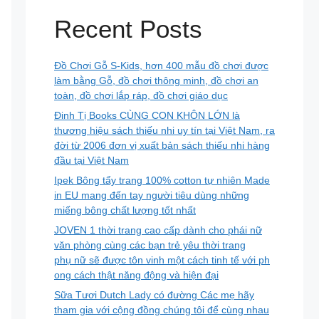
Recent Posts
Đồ Chơi Gỗ S-Kids, hơn 400 mẫu đồ chơi được
làm bằng Gỗ, đồ chơi thông minh, đồ chơi an
toàn, đồ chơi lắp ráp, đồ chơi giáo dục
Đinh Tị Books CÙNG CON KHÔN LỚN là
thương hiệu sách thiếu nhi uy tín tại Việt Nam, ra
đời từ 2006 đơn vị xuất bản sách thiếu nhi hàng
đầu tại Việt Nam
Ipek Bông tẩy trang 100% cotton tự nhiên Made
in EU mang đến tay người tiêu dùng những
miếng bông chất lượng tốt nhất
JOVEN 1 thời trang cao cấp dành cho phái nữ
văn phòng cùng các bạn trẻ yêu thời trang
phụ nữ sẽ được tôn vinh một cách tinh tế với ph
ong cách thật năng động và hiện đại
Sữa Tươi Dutch Lady có đường Các mẹ hãy
tham gia với cộng đồng chúng tôi để cùng nhau