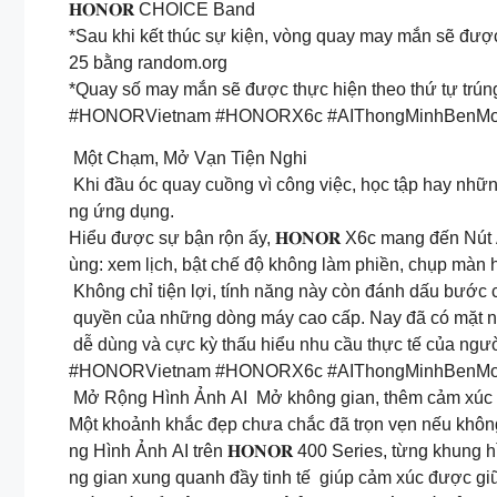
𝐇𝐎𝐍𝐎𝐑 CHOICE Band
*Sau khi kết thúc sự kiện, vòng quay may mắn sẽ được
25 bằng random.org
*Quay số may mắn sẽ được thực hiện theo thứ tự trúng 
#HONORVietnam #HONORX6c #AIThongMinhBenMoi
Một Chạm, Mở Vạn Tiện Nghi
Khi đầu óc quay cuồng vì công việc, học tập hay những
ng ứng dụng.
Hiểu được sự bận rộn ấy, 𝐇𝐎𝐍𝐎𝐑 X6c mang đến N
ùng: xem lịch, bật chế độ không làm phiền, chụp màn 
Không chỉ tiện lợi, tính năng này còn đánh dấu bước 
quyền của những dòng máy cao cấp. Nay đã có mặt nga
dễ dùng và cực kỳ thấu hiểu nhu cầu thực tế của ngườ
#HONORVietnam #HONORX6c #AIThongMinhBenMoi
Mở Rộng Hình Ảnh AI Mở không gian, thêm cảm xúc
Một khoảnh khắc đẹp chưa chắc đã trọn vẹn nếu khôn
ng Hình Ảnh AI trên 𝐇𝐎𝐍𝐎𝐑 400 Series, từng khung
ng gian xung quanh đầy tinh tế giúp cảm xúc được gi