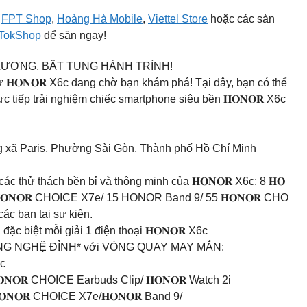
,
FPT Shop
,
Hoàng Hà Mobile
,
Viettel Store
hoặc các sàn
kTokShop
để săn ngay!
NG LƯỢNG, BẬT TUNG HÀNH TRÌNH!
 𝐇𝐎𝐍𝐎𝐑 X6c đang chờ bạn khám phá! Tại đây, bạn có thể
c tiếp trải nghiệm chiếc smartphone siêu bền 𝐇𝐎𝐍𝐎𝐑 X6c
 xã Paris, Phường Sài Gòn, Thành phố Hồ Chí Minh
c thử thách bền bỉ và thông minh của 𝐇𝐎𝐍𝐎𝐑 X6c: 8 𝐇𝐎
 𝐇𝐎𝐍𝐎𝐑 CHOICE X7e/ 15 HONOR Band 9/ 55 𝐇𝐎𝐍𝐎𝐑 CHO
c bạn tại sự kiện.
biệt mỗi giải 1 điện thoại 𝐇𝐎𝐍𝐎𝐑 X6c
G NGHỆ ĐỈNH* với VÒNG QUAY MAY MẮN:
6c
𝐍𝐎𝐑 CHOICE Earbuds Clip/ 𝐇𝐎𝐍𝐎𝐑 Watch 2i
𝐎𝐍𝐎𝐑 CHOICE X7e/𝐇𝐎𝐍𝐎𝐑 Band 9/