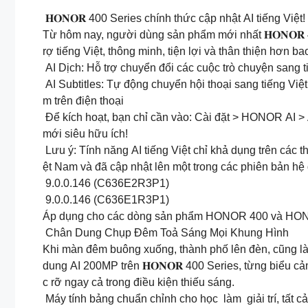
𝐇𝐎𝐍𝐎𝐑 400 Series chính thức cập nhật AI tiếng Việt!
Từ hôm nay, người dùng sản phẩm mới nhất 𝐇𝐎𝐍𝐎𝐑 40
rợ tiếng Việt, thông minh, tiện lợi và thân thiện hơn ba
AI Dịch: Hỗ trợ chuyển đổi các cuộc trò chuyện sang t
AI Subtitles: Tự động chuyển hội thoại sang tiếng Việt
m trên điện thoại
Để kích hoạt, bạn chỉ cần vào: Cài đặt > HONOR AI > 
mới siêu hữu ích!
Lưu ý: Tính năng AI tiếng Việt chỉ khả dụng trên các th
ệt Nam và đã cập nhật lên một trong các phiên bản hệ
9.0.0.146 (C636E2R3P1)
9.0.0.146 (C636E1R3P1)
Áp dụng cho các dòng sản phẩm HONOR 400 và HO
Chân Dung Chụp Đêm Toả Sáng Mọi Khung Hình
Khi màn đêm buông xuống, thành phố lên đèn, cũng là 
dung AI 200MP trên 𝐇𝐎𝐍𝐎𝐑 400 Series, từng biểu c
c rỡ ngay cả trong điều kiện thiếu sáng.
Máy tính bảng chuẩn chỉnh cho học làm giải trí, tất cả