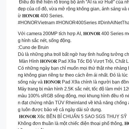
Điều đó thể hiện rõ trong bộ ảnh “AI ra xứ Huế” của 
đẹp của cố đô, vừa mở rộng không gian, ánh sáng và c
ừ 𝐇𝐎𝐍𝐎𝐑 400 Series.
#HONORVietnam #HONOR400Series #DinhAINetTha
Với camera 200MP tích hợp AI, 𝐇𝐎𝐍𝐎𝐑 400 Series
g hình sắc nét, sống động.
:Cuno de Bruin
Dù là những pha troll bất ngờ hay tình huống tưởng chừ
Màn Hình 𝐇𝐎𝐍𝐎𝐑 Pad X9a Tốc Độ Vượt Trội, Chất
Có những ngày bạn chỉ muốn mọi thứ thật nhẹ nhàng h
ng không gian riêng tư theo cách êm ái nhất. Đó là lúc
sống này và 𝐇𝐎𝐍𝐎𝐑 Pad X9a chính là người bạn đồn
Máy trang bị màn hình 2.5K sắc nét, tốc độ làm mới 12
màu 100% sRGB sống động, mọi khung hình đều rõ nét v
n đạt chứng nhận TÜV Rheinland về khả năng chống 
g luôn được bảo vệ cả ngày dài sử dụng.
𝐇𝐎𝐍𝐎𝐑 X6c BỀN BỈ CHUẨN 5 SAO SGS THUỴ SỸ
Không đơn thuần là một chiếc điện thoại phổ thông, 𝐇