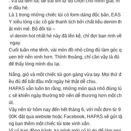
. Và đã đến lúc để trái tim tự do chọn cho mình giấc m
ơ đầu hè.
Là 1 trong những chiếc túi có form dáng độc bản, EAS
Y xiêu lòng các cô gái thanh lịch bởi chất liệu denim th
ật mới mẻ. Bộ đôi túi –
ví denim hot nhất hè này đã lên kệ, chỉ đợi bạn rinh về
ngay
Cuối tuần nhẹ tênh, vài món đồ nhỏ cũng đủ làm góc q
uen trở nên xinh hơn. Thỉnh thoảng, chỉ cần vậy là đủ
để thấy lòng mình dịu lại.
Nắng, gió và một chiếc túi gọn gàng vừa tay. Mọi thứ đ
ều đủ để bắt đầu một ngày hè thật dễ chịu.
HAPAS vẫn luôn tin rằng, những món quà nhỏ đúng lú
c sẽ khiến ngày thường trở nên dễ thương hơn một ch
út.
Vậy nên từ hôm nay đến hết tháng 6, với mỗi đơn từ 9
00K đặt qua website hoặc Facebook, HAPAS sẽ gửi tặ
ng bạn thêm một chiếc túi tote xinh xắn.
Vì có bạn đồng hành, tụi mình mới có lý do để làm mọi