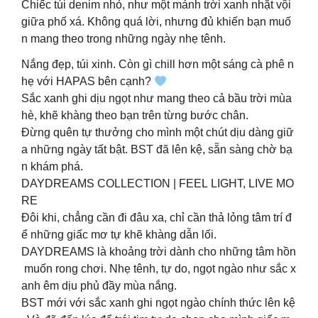
Chiếc túi denim nhỏ, như một mảnh trời xanh nhặt vội
giữa phố xá. Không quá lời, nhưng đủ khiến bạn muố
n mang theo trong những ngày nhẹ tênh.
Nắng đẹp, túi xinh. Còn gì chill hơn một sáng cà phê n
hẹ với HAPAS bên cạnh?
Sắc xanh ghi dịu ngọt như mang theo cả bầu trời mùa
hè, khẽ khàng theo bạn trên từng bước chân.
Đừng quên tự thưởng cho mình một chút dịu dàng giữ
a những ngày tất bật. BST đã lên kệ, sẵn sàng chờ bạ
n khám phá.
DAYDREAMS COLLECTION | FEEL LIGHT, LIVE MO
RE
Đôi khi, chẳng cần đi đâu xa, chỉ cần thả lỏng tâm trí đ
ể những giấc mơ tự khẽ khàng dẫn lối.
DAYDREAMS là khoảng trời dành cho những tâm hồn
muốn rong chơi. Nhẹ tênh, tự do, ngọt ngào như sắc x
anh êm dịu phủ đầy mùa nắng.
BST mới với sắc xanh ghi ngọt ngào chính thức lên kệ