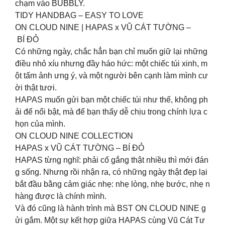
chạm vào BUBBLY.
TIDY HANDBAG – EASY TO LOVE
ON CLOUD NINE | HAPAS x VŨ CÁT TƯỜNG –
BÍ ĐỎ
Có những ngày, chắc hẳn bạn chỉ muốn giữ lại những
điều nhỏ xíu nhưng đầy háo hức: một chiếc túi xinh, m
ột tấm ảnh ưng ý, và một người bên cạnh làm mình cư
ời thật tươi.
HAPAS muốn gửi bạn một chiếc túi như thế, không ph
ải để nổi bật, mà để bạn thấy dễ chịu trong chính lựa c
họn của mình.
ON CLOUD NINE COLLECTION
HAPAS x VŨ CÁT TƯỜNG – BÍ ĐỎ
HAPAS từng nghĩ: phải cố gắng thật nhiều thì mới đán
g sống. Nhưng rồi nhận ra, có những ngày thật đẹp lại
bắt đầu bằng cảm giác nhẹ: nhẹ lòng, nhẹ bước, nhẹ n
hàng được là chính mình.
Và đó cũng là hành trình mà BST ON CLOUD NINE g
ửi gắm. Một sự kết hợp giữa HAPAS cùng Vũ Cát Tư