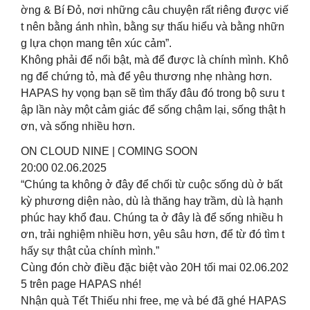
ờng & Bí Đỏ, nơi những câu chuyện rất riêng được viế
t nên bằng ánh nhìn, bằng sự thấu hiểu và bằng nhữn
g lựa chọn mang tên xúc cảm”.
Không phải để nổi bật, mà để được là chính mình. Khô
ng để chứng tỏ, mà để yêu thương nhẹ nhàng hơn.
HAPAS hy vọng bạn sẽ tìm thấy đâu đó trong bộ sưu t
ập lần này một cảm giác để sống chậm lại, sống thật h
ơn, và sống nhiều hơn.
ON CLOUD NINE | COMING SOON
20:00 02.06.2025
“Chúng ta không ở đây để chối từ cuộc sống dù ở bất
kỳ phương diện nào, dù là thăng hay trầm, dù là hạnh
phúc hay khổ đau. Chúng ta ở đây là để sống nhiều h
ơn, trải nghiệm nhiều hơn, yêu sâu hơn, để từ đó tìm t
hấy sự thật của chính mình.”
Cùng đón chờ điều đặc biệt vào 20H tối mai 02.06.202
5 trên page HAPAS nhé!
Nhận quà Tết Thiếu nhi free, mẹ và bé đã ghé HAPAS