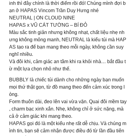
inh thì đây chính là thời điểm rồi đó! Chúng mình đợi b
ạn ở HAPAS Vincom Trần Duy Hưng nhé
NEUTRAL | ON CLOUD NINE
HAPAS x VŨ CÁT TƯỜNG – BÍ ĐỎ
Màu sắc tinh giản nhưng không nhạt, chất liệu nhẹ nh
ưng không mỏng manh, NEUTRAL là kiểu túi mà HAP
AS tạo ra để bạn mang theo mỗi ngày, không cần suy
nghĩ nhiều.
Và đôi khi, cảm giác an tâm khi ra khỏi nhà… bắt đầu t
ừ một lựa chọn nhỏ như thế.
BUBBLY là chiếc túi dành cho những ngày bạn muốn
mọi thứ thật gọn, từ đồ mang theo đến cảm xúc trong l
òng.
Form thuôn dài, đeo lên vai vừa vặn. Quai đôi mềm tay
, charm bạc xinh xắn. Nhẹ, không chỉ ở sức nặng, mà
cả ở cảm giác khi mang theo.
HAPAS gọi đó là một kiểu nhẹ rất dễ chịu. Và chúng m
ình tin, bạn sẽ cảm nhận được điều đó từ lần đầu tiên