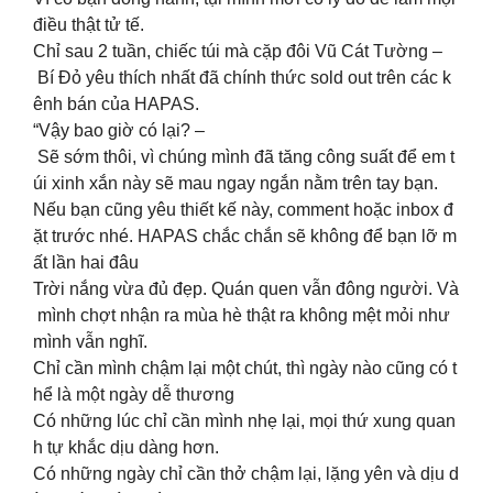
điều thật tử tế.
Chỉ sau 2 tuần, chiếc túi mà cặp đôi Vũ Cát Tường –
Bí Đỏ yêu thích nhất đã chính thức sold out trên các k
ênh bán của HAPAS.
“Vậy bao giờ có lại? –
Sẽ sớm thôi, vì chúng mình đã tăng công suất để em t
úi xinh xắn này sẽ mau ngay ngắn nằm trên tay bạn.
Nếu bạn cũng yêu thiết kế này, comment hoặc inbox đ
ặt trước nhé. HAPAS chắc chắn sẽ không để bạn lỡ m
ất lần hai đâu
Trời nắng vừa đủ đẹp. Quán quen vẫn đông người. Và
mình chợt nhận ra mùa hè thật ra không mệt mỏi như
mình vẫn nghĩ.
Chỉ cần mình chậm lại một chút, thì ngày nào cũng có t
hể là một ngày dễ thương
Có những lúc chỉ cần mình nhẹ lại, mọi thứ xung quan
h tự khắc dịu dàng hơn.
Có những ngày chỉ cần thở chậm lại, lặng yên và dịu d