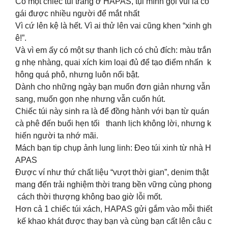
Có một chiếc túi trắng ở HAPAS, tụi mình gọi vui là cô
gái được nhiều người để mắt nhất
Vì cứ lên kệ là hết. Vì ai thử lên vai cũng khen “xinh gh
ê!”.
Và vì em ấy có một sự thanh lịch có chủ đích: màu trắn
g nhẹ nhàng, quai xích kim loại đủ để tạo điểm nhấn k
hông quá phô, nhưng luôn nổi bật.
Dành cho những ngày bạn muốn đơn giản nhưng vẫn
sang, muốn gọn nhẹ nhưng vẫn cuốn hút.
Chiếc túi này sinh ra là để đồng hành với bạn từ quán
cà phê đến buổi hẹn tối thanh lịch không lời, nhưng k
hiến người ta nhớ mãi.
Mách bạn tip chụp ảnh lung linh: Đeo túi xinh từ nhà H
APAS
Được ví như thứ chất liệu “vượt thời gian”, denim thật
mang đến trải nghiệm thời trang bền vững cùng phong
cách thời thượng không bao giờ lỗi mốt.
Hơn cả 1 chiếc túi xách, HAPAS gửi gắm vào mỗi thiết
kế khao khát được thay bạn và cùng bạn cất lên câu c