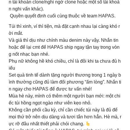
n tài khoản clone/nghi ngờ clone hoặc một số tài khoả
n nghi vấn khác).
️ Quyền quyết định cuối cùng thuộc về team HAPAS.
Túi thì xinh, ví thì tiện, mà đặt cạnh nhau lại càng khó r
ời mắt.
Và giá thì dịu như chính màu denim này vậy. Nhắn tin
hoặc để lại cmt để HAPAS ship ngay tận tay trong vòn
g nốt nhạc bạn nhé.
Phụ nữ không hề khó chiều, chỉ là đôi khi ta chưa đủ h
iểu
Set quà tinh tế dành tặng người thương trong 1 ngày b
ình thường cũng đủ làm đối phương “ấm lòng”. Nhắn ti
n ngay cho HAPAS để được tư vấn nhé!
Mùa hè này, mình có thêm một người bạn mới: một chi
ếc túi hồng ngọt ngào như viên kẹo nhỏ.
Không cần phối cầu kỳ, chỉ cần chiếc túi này là đủ để
mọi thứ trở nên dịu dàng và tươi tắn hơn hẳn. Hè mà, r
ực rỡ đâu nhất thiết phải chói chang.