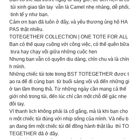
túi xinh giao tận tay vẫn là Camel nhẹ nhàng, dễ phối,
tinh tế y như bạn.
Cảm ơn bạn đã luôn ở đây, và yêu thương ủng hộ HA
PAS thật nhiều.
TOTEGETHER COLLECTION | ONE TOTE FOR ALL
Bạn có thể quay cuồng với công việc, có thể quên bữa
trưa hay chạy vội giữa những cuộc hẹn
Nhưng bạn vẫn có quyền dịu dàng, chỉn chu và là chín
h mình.
Những chiếc túi tote trong BST TOTEGETHER được t
ạo ra để đi cùng bạn từ buổi sáng vội vã đến những gi
ờ tan tầm thong thả. Từ những ngày cần mang cả thế
giới nhỏ trong túi, đến lúc chỉ cần một chỗ để gác nhẹ
đôi tay.
Vì thanh lịch không phải là cố gắng, mà là khi bạn chọ
n một chiếc túi đúng với nhịp sống của mình. Và nếu b
ạn đang tìm một chiếc túi để đồng hành thật lâu thì TO
TEGETHER đã ở đây.