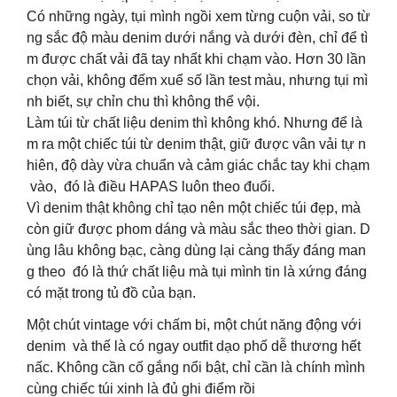
Có những ngày, tụi mình ngồi xem từng cuộn vải, so từ
ng sắc độ màu denim dưới nắng và dưới đèn, chỉ để tì
m được chất vải đã tay nhất khi chạm vào. Hơn 30 lần
chọn vải, không đếm xuể số lần test màu, nhưng tụi mì
nh biết, sự chỉn chu thì không thể vội.
Làm túi từ chất liệu denim thì không khó. Nhưng để là
m ra một chiếc túi từ denim thật, giữ được vân vải tự n
hiên, độ dày vừa chuẩn và cảm giác chắc tay khi chạm
vào, đó là điều HAPAS luôn theo đuổi.
Vì denim thật không chỉ tạo nên một chiếc túi đẹp, mà
còn giữ được phom dáng và màu sắc theo thời gian. D
ùng lâu không bạc, càng dùng lại càng thấy đáng man
g theo đó là thứ chất liệu mà tụi mình tin là xứng đáng
có mặt trong tủ đồ của bạn.
Một chút vintage với chấm bi, một chút năng động với
denim và thế là có ngay outfit dạo phố dễ thương hết
nấc. Không cần cố gắng nổi bật, chỉ cần là chính mình
cùng chiếc túi xinh là đủ ghi điểm rồi