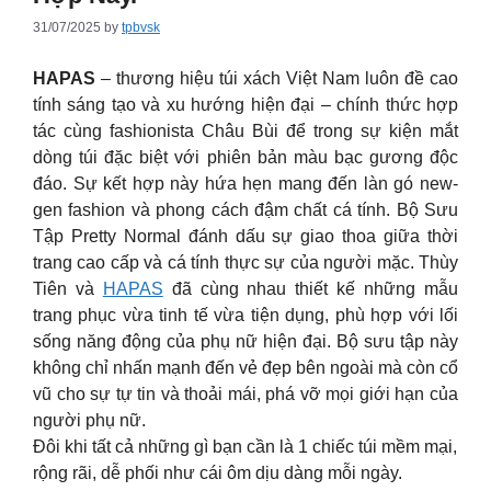
31/07/2025
by
tpbvsk
HAPAS
– thương hiệu túi xách Việt Nam luôn đề cao
tính sáng tạo và xu hướng hiện đại – chính thức hợp
tác cùng fashionista Châu Bùi để trong sự kiện mắt
dòng túi đặc biệt với phiên bản màu bạc gương độc
đáo. Sự kết hợp này hứa hẹn mang đến làn gó new-
gen fashion và phong cách đậm chất cá tính. Bộ Sưu
Tập Pretty Normal đánh dấu sự giao thoa giữa thời
trang cao cấp và cá tính thực sự của người mặc. Thùy
Tiên và
HAPAS
đã cùng nhau thiết kế những mẫu
trang phục vừa tinh tế vừa tiện dụng, phù hợp với lối
sống năng động của phụ nữ hiện đại. Bộ sưu tập này
không chỉ nhấn mạnh đến vẻ đẹp bên ngoài mà còn cổ
vũ cho sự tự tin và thoải mái, phá vỡ mọi giới hạn của
người phụ nữ.
Đôi khi tất cả những gì bạn cần là 1 chiếc túi mềm mại,
rộng rãi, dễ phối như cái ôm dịu dàng mỗi ngày.