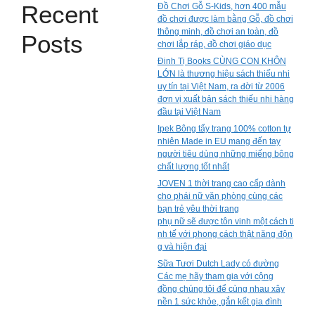
Recent
Đồ Chơi Gỗ S-Kids, hơn 400 mẫu
đồ chơi được làm bằng Gỗ, đồ chơi
thông minh, đồ chơi an toàn, đồ
Posts
chơi lắp ráp, đồ chơi giáo dục
Đinh Tị Books CÙNG CON KHÔN
LỚN là thương hiệu sách thiếu nhi
uy tín tại Việt Nam, ra đời từ 2006
đơn vị xuất bản sách thiếu nhi hàng
đầu tại Việt Nam
Ipek Bông tẩy trang 100% cotton tự
nhiên Made in EU mang đến tay
người tiêu dùng những miếng bông
chất lượng tốt nhất
JOVEN 1 thời trang cao cấp dành
cho phái nữ văn phòng cùng các
bạn trẻ yêu thời trang
phụ nữ sẽ được tôn vinh một cách ti
nh tế với phong cách thật năng độn
g và hiện đại
Sữa Tươi Dutch Lady có đường
Các mẹ hãy tham gia với cộng
đồng chúng tôi để cùng nhau xây
nền 1 sức khỏe, gắn kết gia đình