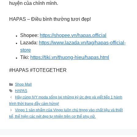
huyện của chính mình.
HAPAS – Điều bình thường tươi đẹp!
Shopee:
https://shopee.vn/hapas.official
Lazada:
https://www.lazada.vn/tag/hapas-official-
store
Tiki:
https://tiki.vn/thuong-hieu/hapas.html
#HAPAS #TOTEGETHER
Categories
Shop Mall
Tags
HAPAS
Hãy cùng IVY moda sống lại những ký ức đẹp và viết tiếp 1 hành
trình thời trang đầy cảm hứng!
Vingo 1 sản phẩm của Vingo luôn chú trọng vào chất liệu và thiết
kế, thể hiện các nét đẹp tự nhiên trên cơ thể phụ nữ.