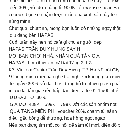
như một lời cảm ơn nho nhỏ cho mùa hè này. Từ 10/6
đến 30/6, với đơn hàng từ 900K trên website hoặc Fa
cebook, bạn sẽ nhận được món quà xinh xắn này từ c
húng mình.
Chút quà, chút tình, mong bạn luôn có những ngày thật
dịu dàng bên HAPAS
Cuối tuần này hẹn hò cafe gì chưa người đẹp
HAPAS TRẦN DUY HƯNG SAY HI
MỜI BẠN CHƠI NHÀ, NHẬN QUÀ TÂN GIA
HAPAS chính thức có mặt tại Tầng 2, L2-
K3 Vincom Center Trần Duy Hưng, TP. Hà Nội rồi đây
! Chúng mình mời bạn ghé trải nghiệm không gian mới
từ ngày 05/06, và đặc biệt đừng bỏ lỡ những siêu phẩ
m ưu đãi tân gia siêu hấp dẫn diễn ra từ 05-15/06 nhé!
ƯU ĐÃI TỚI 30%
GIÁ MỚI 438K – 699K – 799K với các sản phẩm hot
QUÀ TẶNG MIỄN PHÍ: voucher 20%, charm túi sành
điệu, gấu bông dễ thương, hoa hồng ngọt ngào
Nếu bạn đang tìm một cơ hội để sắm túi mới, diện đồ x