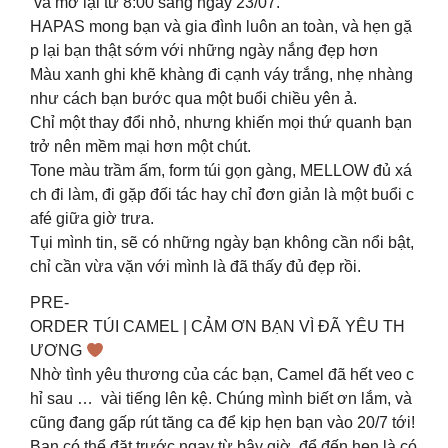
và mở lại từ 8:00 sáng ngày 23/07.
HAPAS mong bạn và gia đình luôn an toàn, và hẹn gặ
p lại bạn thật sớm với những ngày nắng đẹp hơn
Màu xanh ghi khẽ khàng đi cạnh váy trắng, nhẹ nhàng
như cách bạn bước qua một buổi chiều yên ả.
Chỉ một thay đổi nhỏ, nhưng khiến mọi thứ quanh bạn
trở nên mềm mại hơn một chút.
Tone màu trầm ấm, form túi gọn gàng, MELLOW đủ xá
ch đi làm, đi gặp đối tác hay chỉ đơn giản là một buổi c
afé giữa giờ trưa.
Tụi mình tin, sẽ có những ngày bạn không cần nổi bật,
chỉ cần vừa vặn với mình là đã thấy đủ đẹp rồi.
PRE-
ORDER TÚI CAMEL | CẢM ƠN BẠN VÌ ĐÃ YÊU TH
ƯƠNG
Nhờ tình yêu thương của các bạn, Camel đã hết veo c
hỉ sau … vài tiếng lên kệ. Chúng mình biết ơn lắm, và
cũng đang gấp rút tăng ca để kịp hẹn bạn vào 20/7 tới!
Bạn có thể đặt trước ngay từ bây giờ, để đến hẹn là có