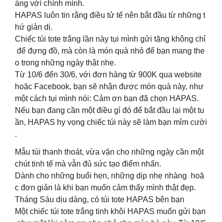
àng với chính mình.
HAPAS luôn tin rằng điều tử tế nên bắt đầu từ những t
hứ giản dị.
Chiếc túi tote trắng lần này tụi mình gửi tặng không chỉ
để đựng đồ, mà còn là món quà nhỏ để bạn mang the
o trong những ngày thật nhẹ.
Từ 10/6 đến 30/6, với đơn hàng từ 900K qua website
hoặc Facebook, bạn sẽ nhận được món quà này, như
một cách tụi mình nói: Cảm ơn bạn đã chọn HAPAS.
Nếu bạn đang cần một điều gì đó để bắt đầu lại một tu
ần, HAPAS hy vọng chiếc túi này sẽ làm bạn mỉm cười
.
Mẫu túi thanh thoát, vừa vặn cho những ngày cần một
chút tinh tế mà vẫn đủ sức tạo điểm nhấn.
Dành cho những buổi hẹn, những dịp nhẹ nhàng hoặ
c đơn giản là khi bạn muốn cảm thấy mình thật đẹp.
Tháng Sáu dịu dàng, có túi tote HAPAS bên bạn
Một chiếc túi tote trắng tinh khôi HAPAS muốn gửi bạn