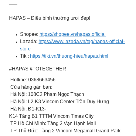
___
HAPAS – Điều bình thường tươi đẹp!
Shopee:
https://shopee.vn/hapas.official
Lazada:
https://www.lazada.vn/tag/hapas-official-
store
Tiki:
https://tiki.vn/thuong-hieu/hapas.html
#HAPAS #TOTEGETHER
Hotline: 0368663456
Cửa hàng gần bạn:
Hà Nội: 108C2 Phạm Ngọc Thạch
Hà Nội: L2-K3 Vincom Center Trần Duy Hưng
Hà Nội: Đ1-K13-
K14 Tầng B1 TTTM Vincom Times City
TP Hồ Chí Minh: Tầng 2 Vạn Hạnh Mall
TP Thủ Đức: Tầng 2 Vincom Megamall Grand Park