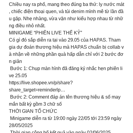
Chiều nay ra phố, mang theo đúng ba thứ: ly nước mát
, chiếc điện thoại quen, và túi denim mình mê từ lần đầ
u gặp. Nhẹ nhàng, vừa vặn như kiểu hợp nhau từ nhữ
ng điều nhỏ nhất.
MINIGAME “PHIÊN LIVE THẾ KỶ”
Có gì đó sắp diễn ra tại vào 29.05 của HAPAS. Tham
gia dự đoán thương hiệu mà HAPAS chuẩn bị collab v
à nhận về những phần quà hấp dẫn chỉ với 2 bước đơ
n giản
️ Bước 1: Chụp màn hình đã đăng ký nhắc hẹn phiên li
ve 25.05
https://live.shopee.vn/p/share?
share_target=reminderlp…
️ Bước 2: Comment đáp án tên thương hiệu & số may
mắn bất kỳ gồm 3 chữ số
THỜI GIAN TỔ CHỨC
️ Minigame diễn ra từ 19:00 ngày 22/05 tới 23:59 ngày
28/05/2025
️ Thời gian công bố kết quả vào ngày 02/06/2025