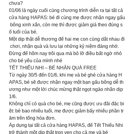
chưa?
01/06 là ngày cuối cùng chương trình diễn ra tại tất cả
cửa hàng HAPAS: bé đi cùng mẹ được nhận ngay gấu
bông xinh xắn, còn mẹ thì được giảm giá theo đúng s
ố tuổi của bé.
Một dịp thật dễ thương để hai mẹ con cùng dắt nhau đi
chơi, nhận quà và lưu lại những kỷ niệm đáng nhớ.
Đừng để hôm nay trôi qua mà bỏ lỡ điều bất ngờ nhỏ
cho bé yêu của mình nhé
TẾT THIẾU NHI – BÉ NHẬN QUÀ FREE
Từ ngày 30/5 đến 01/6, khi mẹ và bé ghé cửa hàng H
APAS, bé sẽ được nhận ngay một bạn gấu bông dễ th
ương như một lời chúc mừng thật ngọt ngào nhân dịp
1/6.
Không chỉ có quà cho bé, mẹ cũng được ưu đãi đặc bi
ệt: bé bao nhiêu tuổi, mẹ được giảm bấy nhiêu phần tr
ăm trên tổng hóa đơn.
Áp dụng tại tất cả cửa hàng HAPAS, để Tết Thiếu Nhi
trở thành một dịp thật trọn vẹn cho cả mẹ và bé