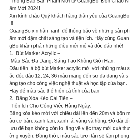
Thông Báo Sản Phẩm Mới từ GuangBo Đón Chào N
ăm Mới 2024!
Xin kính chào Quý khách hàng thân yêu của GuangBo
!!!
GuangBo xin hân hạnh để thông báo về những sản ph
ẩm mới đậm chất sáng tạo và tiện ích. Hãy cùng Guan
gBo khám phá những điều mới mẻ và độc đáo nhé!
1. ️ Bút Marker Acrylic –
Màu Sắc Đa Dạng, Sáng Tạo Không Giới Hạn:
Đầu tiên là bộ bút Marker acrylic mới với những màu s
ắc độc đáo 12, 24, 36 màu mang đến sự đa dạng và s
áng tạo cho công việc nghệ thuật và học tập của bạn.
Hãy để màu sắc thể hiện cá tính của bạn!
2. Băng Xóa Kéo Cải Tiến –
Tiện Ích Cho Công Việc Hàng Ngày:
Băng xóa kéo mới với chiều dài lên đến 20m và bốn m
àu cơ bản: xanh lam, xanh lá, vàng và hồng. Độ dài tối
ưu để bạn không còn lo lắng về việc thay mới quá thư
ờng xuyên. Đồng thời, màu sắc tươi tắn sẽ làm phong