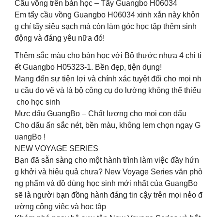
Cầu vồng trên bàn học – Tẩy Guangbo H06034
Em tẩy cầu vồng Guangbo H06034 xinh xắn này khôn
g chỉ tẩy siêu sạch mà còn làm góc học tập thêm sinh
động và đáng yêu nữa đó!
Thêm sắc màu cho bàn học với Bộ thước nhựa 4 chi ti
ết Guangbo H05323-1. Bền đẹp, tiện dụng!
Mang đến sự tiện lợi và chính xác tuyệt đối cho mọi nh
u cầu đo vẽ và là bộ công cụ đo lường không thể thiếu
cho học sinh
Mực dấu GuangBo – Chất lượng cho mọi con dấu
Cho dấu ấn sắc nét, bền màu, không lem chọn ngay G
uangBo !
NEW VOYAGE SERIES
Bạn đã sẵn sàng cho một hành trình làm việc đầy hứn
g khởi và hiệu quả chưa? New Voyage Series văn phò
ng phẩm và đồ dùng học sinh mới nhất của GuangBo
sẽ là người bạn đồng hành đáng tin cậy trên mọi nẻo đ
ường công việc và học tập