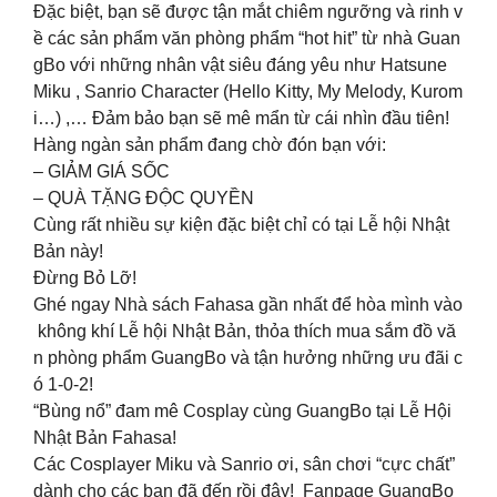
Đặc biệt, bạn sẽ được tận mắt chiêm ngưỡng và rinh v
ề các sản phẩm văn phòng phẩm “hot hit” từ nhà Guan
gBo với những nhân vật siêu đáng yêu như Hatsune
Miku , Sanrio Character (Hello Kitty, My Melody, Kurom
i…) ,… Đảm bảo bạn sẽ mê mẩn từ cái nhìn đầu tiên!
Hàng ngàn sản phẩm đang chờ đón bạn với:
– GIẢM GIÁ SỐC ️
– QUÀ TẶNG ĐỘC QUYỀN
Cùng rất nhiều sự kiện đặc biệt chỉ có tại Lễ hội Nhật
Bản này!
Đừng Bỏ Lỡ!
Ghé ngay Nhà sách Fahasa gần nhất để hòa mình vào
không khí Lễ hội Nhật Bản, thỏa thích mua sắm đồ vă
n phòng phẩm GuangBo và tận hưởng những ưu đãi c
ó 1-0-2!
“Bùng nổ” đam mê Cosplay cùng GuangBo tại Lễ Hội
Nhật Bản Fahasa!
Các Cosplayer Miku và Sanrio ơi, sân chơi “cực chất”
dành cho các bạn đã đến rồi đây! Fanpage GuangBo