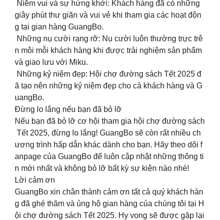
Niềm vui và sự hứng khởi: Khách hàng đã có những
giây phút thư giãn và vui vẻ khi tham gia các hoạt độn
g tại gian hàng GuangBo.
Những nụ cười rạng rỡ: Nụ cười luôn thường trực trê
n môi mỗi khách hàng khi được trải nghiệm sản phẩm
và giao lưu với Miku.
Những kỷ niệm đẹp: Hội chợ đường sách Tết 2025 đ
ã tạo nên những kỷ niệm đẹp cho cả khách hàng và G
uangBo.
Đừng lo lắng nếu bạn đã bỏ lỡ
Nếu bạn đã bỏ lỡ cơ hội tham gia hội chợ đường sách
Tết 2025, đừng lo lắng! GuangBo sẽ còn rất nhiều ch
ương trình hấp dẫn khác dành cho bạn. Hãy theo dõi f
anpage của GuangBo để luôn cập nhật những thông ti
n mới nhất và không bỏ lỡ bất kỳ sự kiện nào nhé!
Lời cảm ơn
GuangBo xin chân thành cảm ơn tất cả quý khách hàn
g đã ghé thăm và ủng hộ gian hàng của chúng tôi tại H
ội chợ đường sách Tết 2025. Hy vọng sẽ được gặp lại