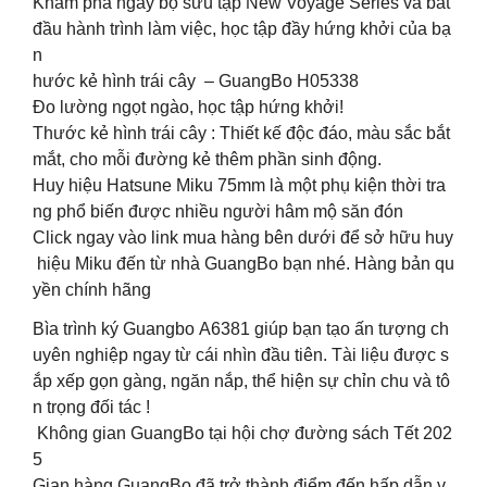
Khám phá ngay bộ sưu tập New Voyage Series và bắt
đầu hành trình làm việc, học tập đầy hứng khởi của bạ
n
hước kẻ hình trái cây – GuangBo H05338
Đo lường ngọt ngào, học tập hứng khởi!
Thước kẻ hình trái cây : Thiết kế độc đáo, màu sắc bắt
mắt, cho mỗi đường kẻ thêm phần sinh động.
Huy hiệu Hatsune Miku 75mm là một phụ kiện thời tra
ng phổ biến được nhiều người hâm mộ săn đón
Click ngay vào link mua hàng bên dưới để sở hữu huy
hiệu Miku đến từ nhà GuangBo bạn nhé. Hàng bản qu
yền chính hãng
Bìa trình ký Guangbo A6381 giúp bạn tạo ấn tượng ch
uyên nghiệp ngay từ cái nhìn đầu tiên. Tài liệu được s
ắp xếp gọn gàng, ngăn nắp, thể hiện sự chỉn chu và tô
n trọng đối tác !
Không gian GuangBo tại hội chợ đường sách Tết 202
5
Gian hàng GuangBo đã trở thành điểm đến hấp dẫn v