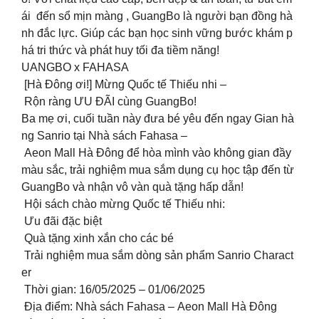
ái ️ đến sổ mịn màng , GuangBo là người bạn đồng hà
nh đắc lực. Giúp các bạn học sinh vững bước khám p
há tri thức và phát huy tối đa tiềm năng!
UANGBO x FAHASA
[Hà Đông ơi!] Mừng Quốc tế Thiếu nhi –
Rộn ràng ƯU ĐÃI cùng GuangBo!
Ba mẹ ơi, cuối tuần này đưa bé yêu đến ngay Gian hà
ng Sanrio tại Nhà sách Fahasa –
Aeon Mall Hà Đông để hòa mình vào không gian đầy
màu sắc, trải nghiệm mua sắm dụng cụ học tập đến từ
GuangBo và nhận vô vàn quà tặng hấp dẫn!
Hội sách chào mừng Quốc tế Thiếu nhi:
Ưu đãi đặc biệt
Quà tặng xinh xắn cho các bé
Trải nghiệm mua sắm dòng sản phẩm Sanrio Charact
er
️ Thời gian: 16/05/2025 – 01/06/2025
Địa điểm: Nhà sách Fahasa – Aeon Mall Hà Đông