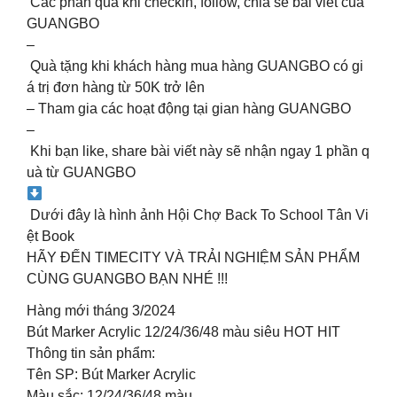
Các phần quà khi checkin, follow, chia sẻ bài viết của
GUANGBO
–
Quà tặng khi khách hàng mua hàng GUANGBO có gi
á trị đơn hàng từ 50K trở lên
– Tham gia các hoạt động tại gian hàng GUANGBO
–
Khi bạn like, share bài viết này sẽ nhận ngay 1 phần q
uà từ GUANGBO
Dưới đây là hình ảnh Hội Chợ Back To School Tân Vi
ệt Book
HÃY ĐẾN TIMECITY VÀ TRẢI NGHIỆM SẢN PHẨM
CÙNG GUANGBO BẠN NHÉ !!!
Hàng mới tháng 3/2024
Bút Marker Acrylic 12/24/36/48 màu siêu HOT HIT
Thông tin sản phẩm:
Tên SP: Bút Marker Acrylic
Màu sắc: 12/24/36/48 màu