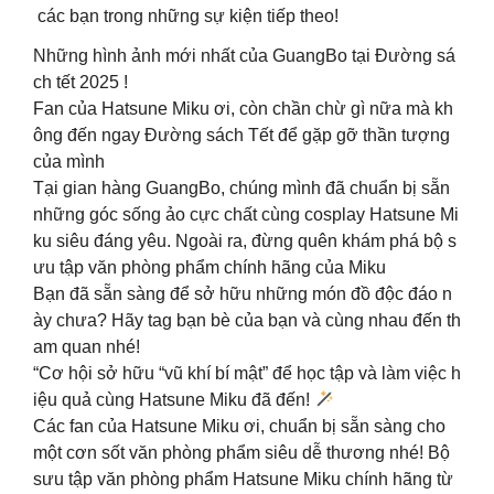
các bạn trong những sự kiện tiếp theo!
Những hình ảnh mới nhất của GuangBo tại Đường sá
ch tết 2025 !
Fan của Hatsune Miku ơi, còn chần chừ gì nữa mà kh
ông đến ngay Đường sách Tết để gặp gỡ thần tượng
của mình
Tại gian hàng GuangBo, chúng mình đã chuẩn bị sẵn
những góc sống ảo cực chất cùng cosplay Hatsune Mi
ku siêu đáng yêu. Ngoài ra, đừng quên khám phá bộ s
ưu tập văn phòng phẩm chính hãng của Miku
Bạn đã sẵn sàng để sở hữu những món đồ độc đáo n
ày chưa? Hãy tag bạn bè của bạn và cùng nhau đến th
am quan nhé!
“Cơ hội sở hữu “vũ khí bí mật” để học tập và làm việc h
iệu quả cùng Hatsune Miku đã đến!
Các fan của Hatsune Miku ơi, chuẩn bị sẵn sàng cho
một cơn sốt văn phòng phẩm siêu dễ thương nhé! Bộ
sưu tập văn phòng phẩm Hatsune Miku chính hãng từ