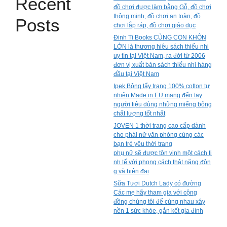
Recent
đồ chơi được làm bằng Gỗ, đồ chơi
thông minh, đồ chơi an toàn, đồ
Posts
chơi lắp ráp, đồ chơi giáo dục
Đinh Tị Books CÙNG CON KHÔN
LỚN là thương hiệu sách thiếu nhi
uy tín tại Việt Nam, ra đời từ 2006
đơn vị xuất bản sách thiếu nhi hàng
đầu tại Việt Nam
Ipek Bông tẩy trang 100% cotton tự
nhiên Made in EU mang đến tay
người tiêu dùng những miếng bông
chất lượng tốt nhất
JOVEN 1 thời trang cao cấp dành
cho phái nữ văn phòng cùng các
bạn trẻ yêu thời trang
phụ nữ sẽ được tôn vinh một cách ti
nh tế với phong cách thật năng độn
g và hiện đại
Sữa Tươi Dutch Lady có đường
Các mẹ hãy tham gia với cộng
đồng chúng tôi để cùng nhau xây
nền 1 sức khỏe, gắn kết gia đình