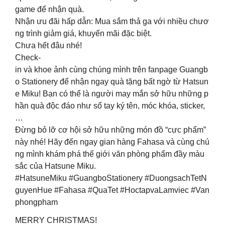
game để nhận quà.
Nhận ưu đãi hấp dẫn: Mua sắm thả ga với nhiều chươ
ng trình giảm giá, khuyến mãi đặc biệt.
Chưa hết đâu nhé!
Check-
in và khoe ảnh cùng chúng mình trên fanpage Guangb
o Stationery để nhận ngay quà tặng bất ngờ từ Hatsun
e Miku! Bạn có thể là người may mắn sở hữu những p
hần quà độc đáo như sổ tay ký tên, móc khóa, sticker,
…
Đừng bỏ lỡ cơ hội sở hữu những món đồ “cực phẩm”
này nhé! Hãy đến ngay gian hàng Fahasa và cùng chú
ng mình khám phá thế giới văn phòng phẩm đầy màu
sắc của Hatsune Miku.
#HatsuneMiku #GuangboStationery #DuongsachTetN
guyenHue #Fahasa #QuaTet #HoctapvaLamviec #Van
phongpham
MERRY CHRISTMAS!