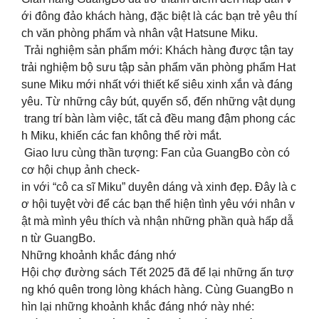
ới đông đảo khách hàng, đặc biệt là các bạn trẻ yêu thí
ch văn phòng phẩm và nhân vật Hatsune Miku.
Trải nghiệm sản phẩm mới: Khách hàng được tận tay
trải nghiệm bộ sưu tập sản phẩm văn phòng phẩm Hat
sune Miku mới nhất với thiết kế siêu xinh xắn và đáng
yêu. Từ những cây bút, quyển sổ, đến những vật dụng
trang trí bàn làm việc, tất cả đều mang đậm phong các
h Miku, khiến các fan không thể rời mắt.
Giao lưu cùng thần tượng: Fan của GuangBo còn có
cơ hội chụp ảnh check-
in với “cô ca sĩ Miku” duyên dáng và xinh đẹp. Đây là c
ơ hội tuyệt vời để các bạn thể hiện tình yêu với nhân v
ật mà mình yêu thích và nhận những phần quà hấp dẫ
n từ GuangBo.
Những khoảnh khắc đáng nhớ
Hội chợ đường sách Tết 2025 đã để lại những ấn tượ
ng khó quên trong lòng khách hàng. Cùng GuangBo n
hìn lại những khoảnh khắc đáng nhớ này nhé: