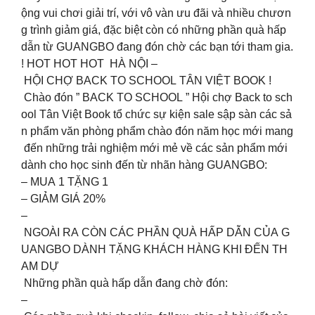
ộng vui chơi giải trí, với vô vàn ưu đãi và nhiều chươn
g trình giảm giá, đặc biệt còn có những phần quà hấp
dẫn từ GUANGBO đang đón chờ các bạn tới tham gia.️
️! HOT HOT HOT HÀ NỘI –
HỘI CHỢ BACK TO SCHOOL TÂN VIỆT BOOK ️!
Chào đón ” BACK TO SCHOOL ” Hội chợ Back to sch
ool Tân Việt Book tổ chức sự kiện sale sập sàn các sả
n phẩm văn phòng phẩm chào đón năm học mới mang
đến những trải nghiệm mới mẻ về các sản phẩm mới
dành cho học sinh đến từ nhãn hàng GUANGBO:
– MUA 1 TẶNG 1
– GIẢM GIÁ 20%
–
NGOÀI RA CÒN CÁC PHẦN QUÀ HẤP DẪN CỦA G
UANGBO DÀNH TẶNG KHÁCH HÀNG KHI ĐẾN TH
AM DỰ
Những phần quà hấp dẫn đang chờ đón:
–