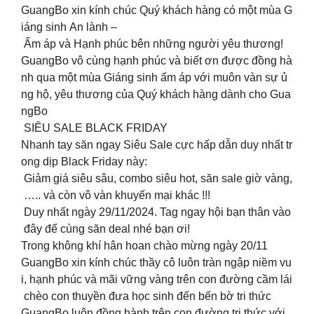
GuangBo xin kính chúc Quý khách hàng có một mùa G
iáng sinh An lành –
Ấm áp và Hạnh phúc bên những người yêu thương!
GuangBo vô cùng hạnh phúc và biết ơn được đồng hà
nh qua một mùa Giáng sinh ấm áp với muôn vàn sự ủ
ng hộ, yêu thương của Quý khách hàng dành cho Gua
ngBo
SIÊU SALE BLACK FRIDAY
Nhanh tay săn ngay Siêu Sale cực hấp dẫn duy nhất tr
ong dịp Black Friday này:
Giảm giá siêu sâu, combo siêu hot, săn sale giờ vàng,
….. và còn vô vàn khuyến mại khác !!!
Duy nhất ngày 29/11/2024. Tag ngay hội bạn thân vào
đây để cùng săn deal nhé bạn ơi!
Trong không khí hân hoan chào mừng ngày 20/11
GuangBo xin kính chúc thầy cô luôn tràn ngập niềm vu
i, hạnh phúc và mãi vững vàng trên con đường cầm lái
chèo con thuyền đưa học sinh đến bến bờ tri thức
GuangBo luôn đồng hành trên con đường tri thức với