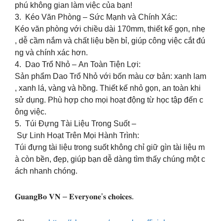
phú không gian làm việc của bạn!
3. ️ Kéo Văn Phòng – Sức Mạnh và Chính Xác:
Kéo văn phòng với chiều dài 170mm, thiết kế gọn, nhẹ
, dễ cầm nắm và chất liệu bền bỉ, giúp công việc cắt đú
ng và chính xác hơn.
4. Dao Trổ Nhỏ – An Toàn Tiện Lợi:
Sản phẩm Dao Trổ Nhỏ với bốn màu cơ bản: xanh lam
, xanh lá, vàng và hồng. Thiết kế nhỏ gọn, an toàn khi
sử dụng. Phù hợp cho mọi hoạt động từ học tập đến c
ông việc.
5. Túi Đựng Tài Liệu Trong Suốt –
Sự Linh Hoạt Trên Mọi Hành Trình:
Túi đựng tài liệu trong suốt không chỉ giữ gìn tài liệu m
à còn bền, đẹp, giúp bạn dễ dàng tìm thấy chúng một c
ách nhanh chóng.
𝐆𝐮𝐚𝐧𝐠𝐁𝐨 𝐕𝐍 – 𝐄𝐯𝐞𝐫𝐲𝐨𝐧𝐞’𝐬 𝐜𝐡𝐨𝐢𝐜𝐞𝐬.