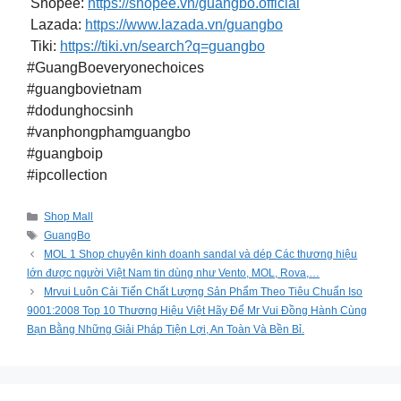
Shopee:
https://shopee.vn/guangbo.official
Lazada:
https://www.lazada.vn/guangbo
Tiki:
https://tiki.vn/search?q=guangbo
#GuangBoeveryonechoices
#guangbovietnam
#dodunghocsinh
#vanphongphamguangbo
#guangboip
#ipcollection
Categories
Shop Mall
Tags
GuangBo
MOL 1 Shop chuyên kinh doanh sandal và dép Các thương hiệu
lớn được người Việt Nam tin dùng như Vento, MOL, Rova,…
Mrvui Luôn Cải Tiến Chất Lượng Sản Phẩm Theo Tiêu Chuẩn Iso
9001:2008 Top 10 Thương Hiệu Việt Hãy Để Mr Vui Đồng Hành Cùng
Bạn Bằng Những Giải Pháp Tiện Lợi, An Toàn Và Bền Bỉ.