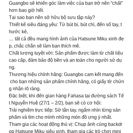
Guangbo sẽ khiến góc làm việc của bạn trở nên “chất”
hơn bao giờ hết.
Tại sao bạn nên sở hữu bộ sưu tập này?
Thiết kế siêu đáng yêu: Từ bút bi, bút chì, đến sổ tay, t
hước kẻ,
… tất cả đều mang hình ảnh của Hatsune Miku xinh đẹ
p, chắc chắn sẽ làm bạn thích mê.
Chất lượng tuyệt vời: Sản phẩm được làm từ chất liệu
cao cấp, đảm bảo độ bền và an toàn cho người sử dụ
ng.
Thương hiệu chính hãng: Guangbo cam kết mang đến
cho bạn những sản phẩm chính hãng, có giấy tờ chứn
g nhận rõ ràng.
Đặc biệt, khi đến gian hàng Fahasa tại đường sách Tế
t Nguyễn Huệ (27/1 – 2/2), bạn sẽ có cơ hội:
Trải nghiệm trực tiếp: Sờ tận tay, ngắm nhìn từng sản
phẩm và tìm cho mình những món đồ ưng ý nhất.
Tham gia các hoạt động thú vị: Chụp ảnh cùng backdr
op Hatsune Miku siêu xinh, tham gia các trò chơi mini