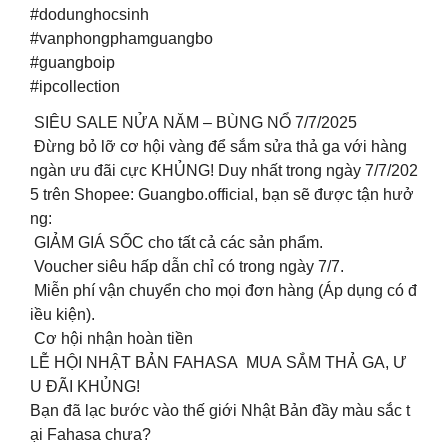
#dodunghocsinh
#vanphongphamguangbo
#guangboip
#ipcollection
SIÊU SALE NỬA NĂM – BÙNG NỔ 7/7/2025
Đừng bỏ lỡ cơ hội vàng để sắm sửa thả ga với hàng
ngàn ưu đãi cực KHỦNG! Duy nhất trong ngày 7/7/202
5 trên Shopee: Guangbo.official, bạn sẽ được tận hưở
ng:
GIẢM GIÁ SỐC cho tất cả các sản phẩm.
Voucher siêu hấp dẫn chỉ có trong ngày 7/7.
Miễn phí vận chuyển cho mọi đơn hàng (Áp dụng có đ
iều kiện).
Cơ hội nhận hoàn tiền
LỄ HỘI NHẬT BẢN FAHASA MUA SẮM THẢ GA, Ư
U ĐÃI KHỦNG! ️
Bạn đã lạc bước vào thế giới Nhật Bản đầy màu sắc t
ại Fahasa chưa?