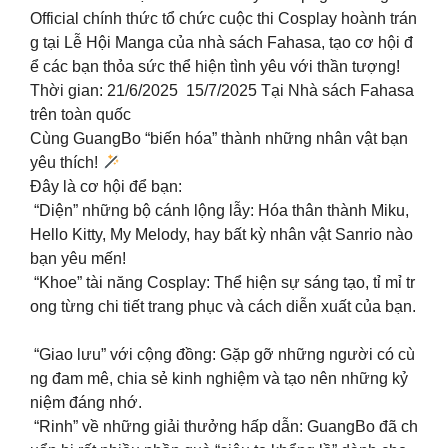
Official chính thức tổ chức cuộc thi Cosplay hoành trán
g tại Lễ Hội Manga của nhà sách Fahasa, tạo cơ hội đ
ể các bạn thỏa sức thể hiện tình yêu với thần tượng!
Thời gian: 21/6/2025 15/7/2025 Tại Nhà sách Fahasa
trên toàn quốc
Cùng GuangBo “biến hóa” thành những nhân vật bạn
yêu thích!
Đây là cơ hội để bạn:
“Diện” những bộ cánh lộng lẫy: Hóa thân thành Miku,
Hello Kitty, My Melody, hay bất kỳ nhân vật Sanrio nào
bạn yêu mến!
“Khoe” tài năng Cosplay: Thể hiện sự sáng tạo, tỉ mỉ tr
ong từng chi tiết trang phục và cách diễn xuất của bạn.
“Giao lưu” với cộng đồng: Gặp gỡ những người có cù
ng đam mê, chia sẻ kinh nghiệm và tạo nên những kỷ
niệm đáng nhớ.
“Rinh” về những giải thưởng hấp dẫn: GuangBo đã ch