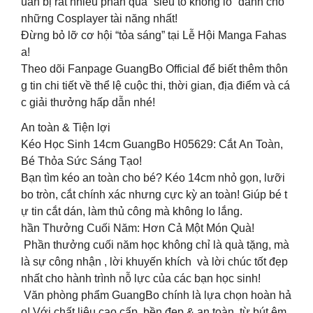
uẩn bị rất nhiều phần quà “siêu to khổng lồ” dành cho
những Cosplayer tài năng nhất!
Đừng bỏ lỡ cơ hội “tỏa sáng” tại Lễ Hội Manga Fahas
a! ‍️
Theo dõi Fanpage GuangBo Official để biết thêm thôn
g tin chi tiết về thể lệ cuộc thi, thời gian, địa điểm và cá
c giải thưởng hấp dẫn nhé!
An toàn & Tiện lợi
Kéo Học Sinh 14cm GuangBo H05629: Cắt An Toàn,
Bé Thỏa Sức Sáng Tạo! ️
Bạn tìm kéo an toàn cho bé? Kéo 14cm nhỏ gọn, lưỡi
bo tròn, cắt chính xác nhưng cực kỳ an toàn! Giúp bé t
ự tin cắt dán, làm thủ công mà không lo lắng.
hần Thưởng Cuối Năm: Hơn Cả Một Món Quà!
Phần thưởng cuối năm học không chỉ là quà tặng, mà
là sự công nhận , lời khuyến khích và lời chúc tốt đẹp
nhất cho hành trình nỗ lực của các bạn học sinh!
Văn phòng phẩm GuangBo chính là lựa chọn hoàn hả
o! Với chất liệu cao cấp, bền đẹp & an toàn, từ bút êm