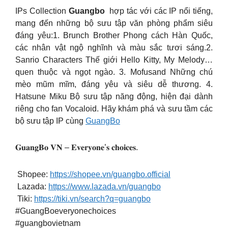
IPs Collection
Guangbo
hợp tác với các IP nổi tiếng,
mang đến những bộ sưu tập văn phòng phẩm siêu
đáng yêu:1. Brunch Brother Phong cách Hàn Quốc,
các nhân vật ngộ nghĩnh và màu sắc tươi sáng.2.
Sanrio Characters Thế giới Hello Kitty, My Melody…
quen thuộc và ngọt ngào. 3. Mofusand Những chú
mèo mũm mĩm, đáng yêu và siêu dễ thương. 4.
Hatsune Miku Bộ sưu tập năng động, hiện đại dành
riêng cho fan Vocaloid. Hãy khám phá và sưu tầm các
bộ sưu tập IP cùng
GuangBo
𝐆𝐮𝐚𝐧𝐠𝐁𝐨 𝐕𝐍 – 𝐄𝐯𝐞𝐫𝐲𝐨𝐧𝐞’𝐬 𝐜𝐡𝐨𝐢𝐜𝐞𝐬.
Shopee:
https://shopee.vn/guangbo.official
Lazada:
https://www.lazada.vn/guangbo
Tiki:
https://tiki.vn/search?q=guangbo
#GuangBoeveryonechoices
#guangbovietnam