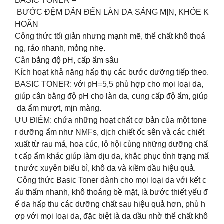
BASIC TONER –
BƯỚC ĐỆM DẪN ĐẾN LÀN DA SÁNG MỊN, KHỎE K
HOẮN
Công thức tối giản nhưng mạnh mẽ, thể chất khô thoá
ng, ráo nhanh, mỏng nhẹ.
Cân bằng độ pH, cấp ẩm sâu
Kích hoạt khả năng hấp thụ các bước dưỡng tiếp theo.
BASIC TONER: với pH=5,5 phù hợp cho mọi loại da,
giúp cân bằng độ pH cho làn da, cung cấp độ ẩm, giúp
da ẩm mượt, mịn màng.
ƯU ĐIỂM: chứa những hoạt chất cơ bản của một tone
r dưỡng ẩm như NMFs, dịch chiết ốc sên và các chiết
xuất từ rau má, hoa cúc, lô hội cùng những dưỡng chấ
t cấp ẩm khác giúp làm dịu da, khắc phục tình trạng mấ
t nước xuyên biểu bì, khô da và kiềm dầu hiệu quả.
️ Công thức Basic Toner dành cho mọi loại da với kết c
ấu thấm nhanh, khô thoáng bề mặt, là bước thiết yếu đ
ể da hấp thu các dưỡng chất sau hiệu quả hơn, phù h
ợp với mọi loại da, đặc biệt là da dầu nhờ thể chất khô