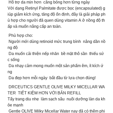
Hỗ trợ da mịn hơn căng bóng hơn từng ngày
Với dạng Retinyl Palmitate được bọc (encapsulated) g
iúp giảm kích ứng, tăng độ ổn định, đây là giải pháp ph
ù hợp cho người đã quen dùng vitamin A ở nồng độ th
ấp và muốn nâng cấp an toàn.
Phù hợp cho:
Người mới dùng retinoid mức trung bình nâng dần nồ
ng độ
Da muốn cải thiện nếp nhăn bề mặt thô sần thiếu sứ
c sống
Da nhạy cảm mong muốn một sản phẩm êm, ít kích ứ
ng
Da đẹp hơn mỗi ngày bắt đầu từ lựa chọn đúng!
DRCEUTICS GENTLE OLIVE MILKY MICELLAR WA
TER TIẾT KIỆM HƠN VỚI BẢN REFILL
Tẩy trang dịu nhẹ làm sạch sâu nuôi dưỡng làn da kh
ỏe mạnh
Gentle OLIVE Milky Micellar Water nay đã có thêm phi