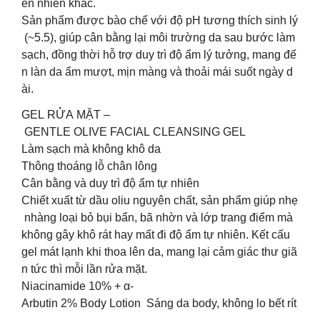
ên nhiên khác.
Sản phẩm được bào chế với độ pH tương thích sinh lý
(~5.5), giúp cân bằng lại môi trường da sau bước làm
sạch, đồng thời hỗ trợ duy trì độ ẩm lý tưởng, mang đế
n làn da ẩm mượt, mịn màng và thoải mái suốt ngày d
ài.
GEL RỬA MẶT –
GENTLE OLIVE FACIAL CLEANSING GEL
️Làm sạch mà không khô da
️Thông thoáng lỗ chân lông
️Cân bằng và duy trì độ ẩm tự nhiên
Chiết xuất từ dầu oliu nguyên chất, sản phẩm giúp nhẹ
nhàng loại bỏ bụi bẩn, bã nhờn và lớp trang điểm mà
không gây khô rát hay mất đi độ ẩm tự nhiên. Kết cấu
gel mát lạnh khi thoa lên da, mang lại cảm giác thư giã
n tức thì mỗi lần rửa mặt.
Niacinamide 10% + α-
Arbutin 2% Body Lotion Sáng da body, không lo bết rít