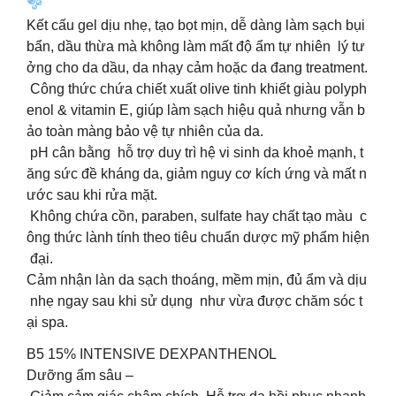
Kết cấu gel dịu nhẹ, tạo bọt mịn, dễ dàng làm sạch bụi
bẩn, dầu thừa mà không làm mất độ ẩm tự nhiên lý tư
ởng cho da dầu, da nhạy cảm hoặc da đang treatment.
Công thức chứa chiết xuất olive tinh khiết giàu polyph
enol & vitamin E, giúp làm sạch hiệu quả nhưng vẫn b
ảo toàn màng bảo vệ tự nhiên của da.
pH cân bằng hỗ trợ duy trì hệ vi sinh da khoẻ mạnh, t
ăng sức đề kháng da, giảm nguy cơ kích ứng và mất n
ước sau khi rửa mặt.
Không chứa cồn, paraben, sulfate hay chất tạo màu c
ông thức lành tính theo tiêu chuẩn dược mỹ phẩm hiện
đại.
‍️Cảm nhận làn da sạch thoáng, mềm mịn, đủ ẩm và dịu
nhẹ ngay sau khi sử dụng như vừa được chăm sóc t
ại spa.
B5 15% INTENSIVE DEXPANTHENOL
Dưỡng ẩm sâu –