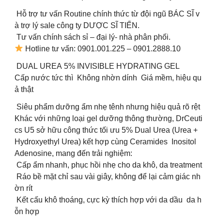
Hỗ trợ tư vấn Routine chính thức từ đội ngũ BÁC SĨ v
à trợ lý sale công ty DƯỢC SĨ TIẾN.
Tư vấn chính sách sỉ – đại lý- nhà phân phối.
Hotline tư vấn: 0901.001.225 – 0901.2888.10
DUAL UREA 5% INVISIBLE HYDRATING GEL
Cấp nước tức thì Không nhờn dính Giá mềm, hiệu qu
ả thật
Siêu phẩm dưỡng ẩm nhẹ tênh nhưng hiệu quả rõ rệt
Khác với những loại gel dưỡng thông thường, DrCeuti
cs U5 sở hữu công thức tối ưu 5% Dual Urea (Urea +
Hydroxyethyl Urea) kết hợp cùng Ceramides Inositol
Adenosine, mang đến trải nghiệm:
Cấp ẩm nhanh, phục hồi nhẹ cho da khô, da treatment
Ráo bề mặt chỉ sau vài giây, không để lại cảm giác nh
ờn rít
Kết cấu khô thoáng, cực kỳ thích hợp với da dầu da h
ỗn hợp