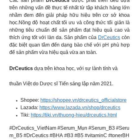
Các sản phẩm
DrCeutics
được phát triển đều dựa
trên những vấn đề thực tế nhất từ tập khách hàng lớn
nhằm đem đến giải pháp hữu hiệu trên cơ sở khoa
học.Nồng độ hoạt chất tối ưu và công thức tối giản là
những tiêu chuẩn để sản phẩm đạt hiệu quả cao và
thích ứng tốt với làn da. Sản phẩm của
DrCeutics
còn
đặc biệt quan tâm đển dạng bào chế với pH phù hợp
để sản phẩm vừa hiệu quả vừa an toàn.
DrCeutics
dựa trên khoa học, với sự lành tính và
thuần Việt do Dược sĩ Tiến sáng lập năm 2021.
Shopee:
https://shopee.vn/drceutics_officialstore
Lazada:
https://www.lazada.vn/shop/drceutics
Tiki:
https://tiki.vn/thuong-hieu/drceutics.html
#DrCeutics_VietNam #Serum_Mụn #Serum_B3 #Seru
m_B5 #DrCeutics #BHA #B3 #B5 #vitaminC #tonerBH