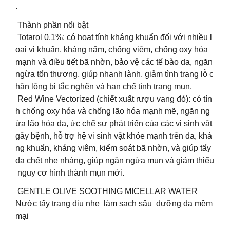
.
Thành phần nổi bật
Totarol 0.1%: có hoạt tính kháng khuẩn đối với nhiều l
oại vi khuẩn, kháng nấm, chống viêm, chống oxy hóa
mạnh và điều tiết bã nhờn, bảo vệ các tế bào da, ngăn
ngừa tổn thương, giúp nhanh lành, giảm tình trạng lỗ c
hân lông bị tắc nghẽn và hạn chế tình trạng mụn.
Red Wine Vectorized (chiết xuất rượu vang đỏ): có tín
h chống oxy hóa và chống lão hóa mạnh mẽ, ngăn ng
ừa lão hóa da, ức chế sự phát triển của các vi sinh vật
gây bệnh, hỗ trợ hệ vi sinh vật khỏe mạnh trên da, khá
ng khuẩn, kháng viêm, kiểm soát bã nhờn, và giúp tẩy
da chết nhẹ nhàng, giúp ngăn ngừa mụn và giảm thiểu
nguy cơ hình thành mụn mới.
GENTLE OLIVE SOOTHING MICELLAR WATER
Nước tẩy trang dịu nhẹ làm sạch sâu dưỡng da mềm
mại