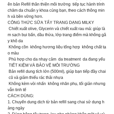
ên bản Refill thân thiện môi trường tiếp tục hành trình
chăm da chuẩn y khoa cùng bạn, theo cách thông min
h và bền vững hơn.
CÔNG THỨC SỮA TẨY TRANG DẠNG MILKY
Chiết xuất olive, Glycerin và chiết xuất rau má: giúp là
m sạch bụi bẩn, dầu thừa, lớp trang điểm mà không gâ
y khô da
Không cồn không hương liệu tổng hợp không chất tạ
o màu
Phù hợp cho da nhạy cảm da treatment da đang yếu
TIẾT KIỆM VÀ BẢO VỆ MÔI TRƯỜNG
Bản refill dung tích lớn (500ml), giúp bạn tiếp đầy chai
cũ và giảm thiểu rác thải nhựa
Không kèm vòi nhấn không nhãn phụ, tối giản nhưng
vẫn tinh tế
CÁCH DÙNG:
1. Chuyển dung dịch từ bản refill sang chai sử dụng h
àng ngày