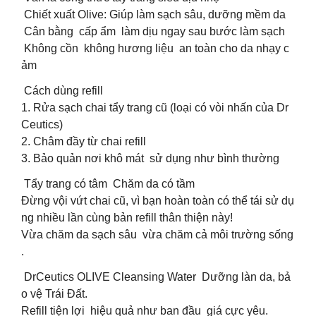
Chiết xuất Olive: Giúp làm sạch sâu, dưỡng mềm da
Cân bằng cấp ẩm làm dịu ngay sau bước làm sạch
Không cồn không hương liệu an toàn cho da nhạy c
ảm
Cách dùng refill
1. Rửa sạch chai tẩy trang cũ (loại có vòi nhấn của Dr
Ceutics)
2. Châm đầy từ chai refill
3. Bảo quản nơi khô mát sử dụng như bình thường
Tẩy trang có tâm Chăm da có tầm
Đừng vội vứt chai cũ, vì bạn hoàn toàn có thể tái sử dụ
ng nhiều lần cùng bản refill thân thiện này!
Vừa chăm da sạch sâu vừa chăm cả môi trường sống
.
DrCeutics OLIVE Cleansing Water Dưỡng làn da, bả
o vệ Trái Đất.
Refill tiện lợi hiệu quả như ban đầu giá cực yêu.