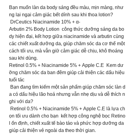
Bạn muốn làn da body sáng đều màu, mịn màng, như
ng lại ngại cảm giác bết dính sau khi thoa lotion?
️ DrCeutics Niacinamide 10% + α-
Arbutin 2% Body Lotion công thức dưỡng sáng da bo
dy hiện đại, kết hợp giữa niacinamide và arbutin cùng
các chiết xuất dưỡng da, giúp chăm sóc da cơ thể một
cách tối ưu, mà vẫn giữ cảm giác dễ chịu, khô thoáng
sau khi dùng.
Retinol 0.5% + Niacinamide 5% + Apple C.E Kem dư
ỡng chăm sóc da ban đêm giúp cải thiện các dấu hiệu
tuổi tác
️ Bạn đang tìm kiếm một sản phẩm giúp chăm sóc làn d
a có dấu hiệu lão hoá nhưng vẫn nhẹ dịu và dễ thích n
ghi với da?
Retinol 0.5% + Niacinamide 5% + Apple C.E là lựa ch
ọn tối ưu dành cho bạn kết hợp công nghệ bọc Retino
l ổn định, chiết xuất tế bào táo và phức hợp dưỡng da
giúp cải thiện vẻ ngoài da theo thời gian.