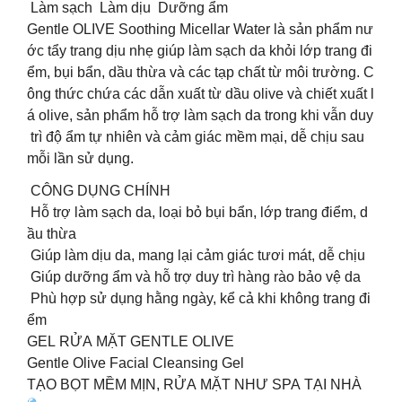
Làm sạch Làm dịu Dưỡng ẩm
Gentle OLIVE Soothing Micellar Water là sản phẩm nư
ớc tẩy trang dịu nhẹ giúp làm sạch da khỏi lớp trang đi
ểm, bụi bẩn, dầu thừa và các tạp chất từ môi trường. C
ông thức chứa các dẫn xuất từ dầu olive và chiết xuất l
á olive, sản phẩm hỗ trợ làm sạch da trong khi vẫn duy
trì độ ẩm tự nhiên và cảm giác mềm mại, dễ chịu sau
mỗi lần sử dụng.
CÔNG DỤNG CHÍNH
Hỗ trợ làm sạch da, loại bỏ bụi bẩn, lớp trang điểm, d
ầu thừa
Giúp làm dịu da, mang lại cảm giác tươi mát, dễ chịu
Giúp dưỡng ẩm và hỗ trợ duy trì hàng rào bảo vệ da
Phù hợp sử dụng hằng ngày, kể cả khi không trang đi
ểm
GEL RỬA MẶT GENTLE OLIVE
Gentle Olive Facial Cleansing Gel
TẠO BỌT MỀM MỊN, RỬA MẶT NHƯ SPA TẠI NHÀ