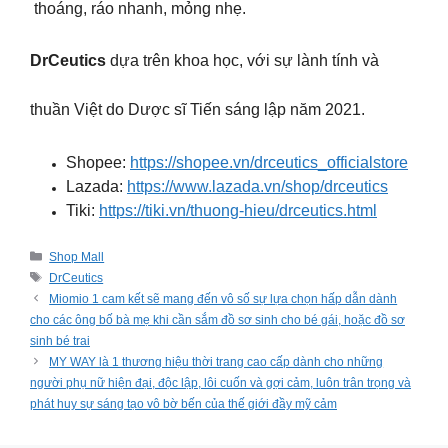
thoáng, ráo nhanh, mỏng nhẹ.
DrCeutics
dựa trên khoa học, với sự lành tính và
thuần Việt do Dược sĩ Tiến sáng lập năm 2021.
Shopee:
https://shopee.vn/drceutics_officialstore
Lazada:
https://www.lazada.vn/shop/drceutics
Tiki:
https://tiki.vn/thuong-hieu/drceutics.html
Categories
Shop Mall
Tags
DrCeutics
Miomio 1 cam kết sẽ mang đến vô số sự lựa chọn hấp dẫn dành
cho các ông bố bà mẹ khi cần sắm đồ sơ sinh cho bé gái, hoặc đồ sơ
sinh bé trai
MY WAY là 1 thương hiệu thời trang cao cấp dành cho những
người phụ nữ hiện đại, độc lập, lôi cuốn và gợi cảm, luôn trân trọng và
phát huy sự sáng tạo vô bờ bến của thế giới đầy mỹ cảm