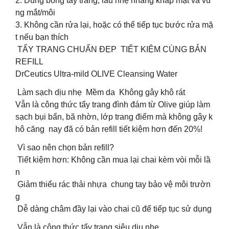
2. Dùng bông tẩy trang, lau nhẹ nhàng khắp mặt và vù
ng mắt/môi
3. Không cần rửa lại, hoặc có thể tiếp tục bước rửa mặ
t nếu bạn thích
️ TẨY TRANG CHUẨN ĐẸP TIẾT KIỆM CÙNG BẢN
REFILL
DrCeutics Ultra-mild OLIVE Cleansing Water
Làm sạch dịu nhẹ Mềm da Không gây khô rát
Vẫn là công thức tẩy trang đình đám từ Olive giúp làm
sạch bụi bẩn, bã nhờn, lớp trang điểm mà không gây k
hô căng nay đã có bản refill tiết kiệm hơn đến 20%!
Vì sao nên chọn bản refill?
Tiết kiệm hơn: Không cần mua lại chai kèm vòi mỗi lầ
n
Giảm thiểu rác thải nhựa chung tay bảo vệ môi trườn
g
Dễ dàng châm đầy lại vào chai cũ để tiếp tục sử dụng
Vẫn là công thức tẩy trang siêu dịu nhẹ