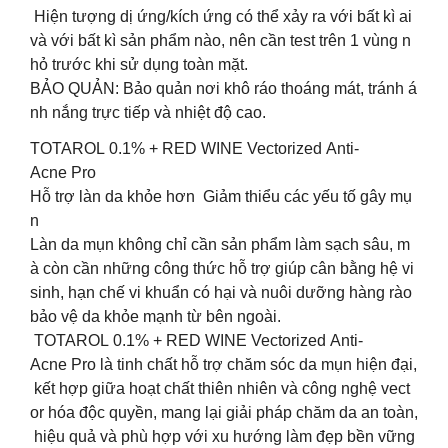
Hiện tượng dị ứng/kích ứng có thể xảy ra với bất kì ai
và với bất kì sản phẩm nào, nên cần test trên 1 vùng n
hỏ trước khi sử dụng toàn mặt.
️BẢO QUẢN: Bảo quản nơi khô ráo thoáng mát, tránh á
nh nắng trực tiếp và nhiệt độ cao.
TOTAROL 0.1% + RED WINE Vectorized Anti-
Acne Pro
Hỗ trợ làn da khỏe hơn Giảm thiểu các yếu tố gây mụ
n
Làn da mụn không chỉ cần sản phẩm làm sạch sâu, m
à còn cần những công thức hỗ trợ giúp cân bằng hệ vi
sinh, hạn chế vi khuẩn có hại và nuôi dưỡng hàng rào
bảo vệ da khỏe mạnh từ bên ngoài.
️ TOTAROL 0.1% + RED WINE Vectorized Anti-
Acne Pro là tinh chất hỗ trợ chăm sóc da mụn hiện đại,
kết hợp giữa hoạt chất thiên nhiên và công nghệ vect
or hóa độc quyền, mang lại giải pháp chăm da an toàn,
hiệu quả và phù hợp với xu hướng làm đẹp bền vững