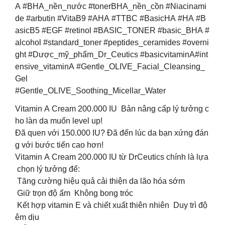
A #BHA_nền_nước #tonerBHA_nền_cồn #Niacinami
de #arbutin #VitaB9 #AHA #TTBC #BasicHA #HA #B
asicB5 #EGF #retinol #BASIC_TONER #basic_BHA #
alcohol #standard_toner #peptides_ceramides #overni
ght #Dược_mỹ_phẩm_Dr_Ceutics #basicvitaminA#int
ensive_vitaminA #Gentle_OLIVE_Facial_Cleansing_
Gel
#Gentle_OLIVE_Soothing_Micellar_Water
Vitamin A Cream 200.000 IU Bản nâng cấp lý tưởng c
ho làn da muốn level up!
Đã quen với 150.000 IU? Đã đến lúc da bạn xứng đán
g với bước tiến cao hơn!
Vitamin A Cream 200.000 IU từ DrCeutics chính là lựa
chọn lý tưởng để:
Tăng cường hiệu quả cải thiện da lão hóa sớm
Giữ trọn độ ẩm Không bong tróc
Kết hợp vitamin E và chiết xuất thiên nhiên Duy trì độ
êm dịu