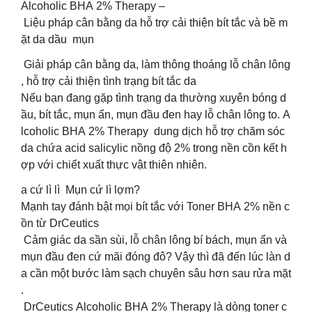
Alcoholic BHA 2% Therapy –
Liệu pháp cân bằng da hỗ trợ cải thiện bít tắc và bề m
ặt da dầu mụn
Giải pháp cân bằng da, làm thông thoáng lỗ chân lông
, hỗ trợ cải thiện tình trạng bít tắc da
Nếu bạn đang gặp tình trạng da thường xuyên bóng d
ầu, bít tắc, mụn ẩn, mụn đầu đen hay lỗ chân lông to. A
lcoholic BHA 2% Therapy dung dịch hỗ trợ chăm sóc
da chứa acid salicylic nồng độ 2% trong nền cồn kết h
ợp với chiết xuất thực vật thiên nhiên.
a cứ lì lì Mụn cứ lì lợm?
Mạnh tay đánh bật mọi bít tắc với Toner BHA 2% nền c
ồn từ DrCeutics
Cảm giác da sần sùi, lỗ chân lông bí bách, mụn ẩn và
mụn đầu đen cứ mãi đóng đô? Vậy thì đã đến lúc làn d
a cần một bước làm sạch chuyên sâu hơn sau rửa mặt
.
️ DrCeutics Alcoholic BHA 2% Therapy là dòng toner c