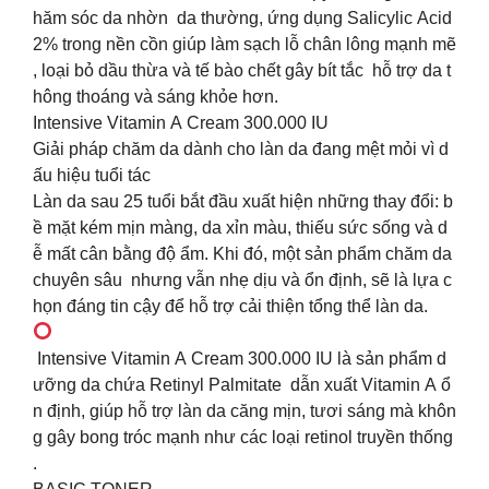
hăm sóc da nhờn da thường, ứng dụng Salicylic Acid
2% trong nền cồn giúp làm sạch lỗ chân lông mạnh mẽ
, loại bỏ dầu thừa và tế bào chết gây bít tắc hỗ trợ da t
hông thoáng và sáng khỏe hơn.
Intensive Vitamin A Cream 300.000 IU
Giải pháp chăm da dành cho làn da đang mệt mỏi vì d
ấu hiệu tuổi tác
️️Làn da sau 25 tuổi bắt đầu xuất hiện những thay đổi: b
ề mặt kém mịn màng, da xỉn màu, thiếu sức sống và d
ễ mất cân bằng độ ẩm. Khi đó, một sản phẩm chăm da
chuyên sâu nhưng vẫn nhẹ dịu và ổn định, sẽ là lựa c
họn đáng tin cậy để hỗ trợ cải thiện tổng thể làn da.
Intensive Vitamin A Cream 300.000 IU là sản phẩm d
ưỡng da chứa Retinyl Palmitate dẫn xuất Vitamin A ổ
n định, giúp hỗ trợ làn da căng mịn, tươi sáng mà khôn
g gây bong tróc mạnh như các loại retinol truyền thống
.