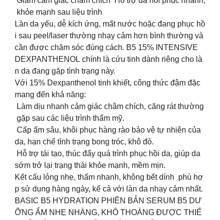
Giảm cảm giác châm chích Hỗ trợ da hồi phục nhanh,
khỏe mạnh sau liệu trình
Làn da yếu, dễ kích ứng, mất nước hoặc đang phục hồ
i sau peel/laser thường nhạy cảm hơn bình thường và
cần được chăm sóc đúng cách. B5 15% INTENSIVE
DEXPANTHENOL chính là cứu tinh dành riêng cho là
n da đang gặp tình trạng này.
️Với 15% Dexpanthenol tinh khiết, công thức đậm đặc
mang đến khả năng:
Làm dịu nhanh cảm giác châm chích, căng rát thường
gặp sau các liệu trình thẩm mỹ.
Cấp ẩm sâu, khôi phục hàng rào bảo vệ tự nhiên của
da, hạn chế tình trạng bong tróc, khô đỏ.
Hỗ trợ tái tạo, thúc đẩy quá trình phục hồi da, giúp da
sớm trở lại trạng thái khỏe mạnh, mềm mịn.
️Kết cấu lỏng nhẹ, thấm nhanh, không bết dính phù hợ
p sử dụng hàng ngày, kể cả với làn da nhạy cảm nhất.
BASIC B5 HYDRATION PHIÊN BẢN SERUM B5 DƯ
ỠNG ẨM NHẸ NHÀNG, KHÔ THOÁNG ĐƯỢC THIẾ