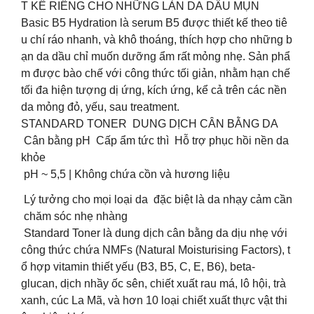
T KẾ RIÊNG CHO NHỮNG LÀN DA DẦU MỤN
Basic B5 Hydration là serum B5 được thiết kế theo tiê
u chí ráo nhanh, và khô thoáng, thích hợp cho những b
ạn da dầu chỉ muốn dưỡng ẩm rất mỏng nhẹ. Sản phẩ
m được bào chế với công thức tối giản, nhằm hạn chế
tối đa hiện tượng dị ứng, kích ứng, kể cả trên các nền
da mỏng đỏ, yếu, sau treatment.
STANDARD TONER DUNG DỊCH CÂN BẰNG DA
Cân bằng pH Cấp ẩm tức thì Hỗ trợ phục hồi nền da
khỏe
pH ~ 5,5 | Không chứa cồn và hương liệu
Lý tưởng cho mọi loại da đặc biệt là da nhạy cảm cần
chăm sóc nhẹ nhàng
Standard Toner là dung dịch cân bằng da dịu nhẹ với
công thức chứa NMFs (Natural Moisturising Factors), t
ổ hợp vitamin thiết yếu (B3, B5, C, E, B6), beta-
glucan, dịch nhầy ốc sên, chiết xuất rau má, lô hội, trà
xanh, cúc La Mã, và hơn 10 loại chiết xuất thực vật thi