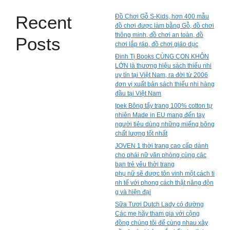
Recent
Đồ Chơi Gỗ S-Kids, hơn 400 mẫu
đồ chơi được làm bằng Gỗ, đồ chơi
thông minh, đồ chơi an toàn, đồ
Posts
chơi lắp ráp, đồ chơi giáo dục
Đinh Tị Books CÙNG CON KHÔN
LỚN là thương hiệu sách thiếu nhi
uy tín tại Việt Nam, ra đời từ 2006
đơn vị xuất bản sách thiếu nhi hàng
đầu tại Việt Nam
Ipek Bông tẩy trang 100% cotton tự
nhiên Made in EU mang đến tay
người tiêu dùng những miếng bông
chất lượng tốt nhất
JOVEN 1 thời trang cao cấp dành
cho phái nữ văn phòng cùng các
bạn trẻ yêu thời trang
phụ nữ sẽ được tôn vinh một cách ti
nh tế với phong cách thật năng độn
g và hiện đại
Sữa Tươi Dutch Lady có đường
Các mẹ hãy tham gia với cộng
đồng chúng tôi để cùng nhau xây