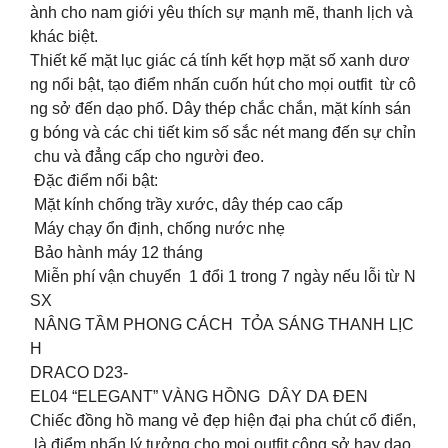
ành cho nam giới yêu thích sự mạnh mẽ, thanh lịch và
khác biệt.
Thiết kế mặt lục giác cá tính kết hợp mặt số xanh dươ
ng nổi bật, tạo điểm nhấn cuốn hút cho mọi outfit từ cô
ng sở đến dạo phố. Dây thép chắc chắn, mặt kính sán
g bóng và các chi tiết kim số sắc nét mang đến sự chỉn
chu và đẳng cấp cho người đeo.
Đặc điểm nổi bật:
Mặt kính chống trầy xước, dây thép cao cấp
Máy chạy ổn định, chống nước nhẹ
Bảo hành máy 12 tháng
Miễn phí vận chuyển 1 đổi 1 trong 7 ngày nếu lỗi từ N
SX
NÂNG TẦM PHONG CÁCH TỎA SÁNG THANH LỊC
H
DRACO D23-
EL04 “ELEGANT” VÀNG HỒNG DÂY DA ĐEN
Chiếc đồng hồ mang vẻ đẹp hiện đại pha chút cổ điển,
là điểm nhấn lý tưởng cho mọi outfit công sở hay dạo