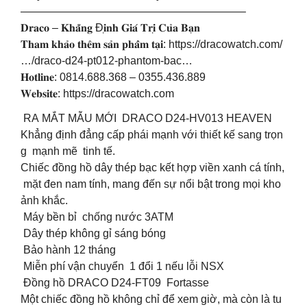
————————————————————–
𝐃𝐫𝐚𝐜𝐨 – 𝐊𝐡𝐚̆̉𝐧𝐠 Đ𝐢̣𝐧𝐡 𝐆𝐢𝐚́ 𝐓𝐫𝐢̣ 𝐂𝐮̉𝐚 𝐁𝐚̣𝐧
𝐓𝐡𝐚𝐦 𝐤𝐡𝐚̉𝐨 𝐭𝐡𝐞̂𝐦 𝐬𝐚̉𝐧 𝐩𝐡𝐚̂̉𝐦 𝐭𝐚̣𝐢: https://dracowatch.com/
…/draco-d24-pt012-phantom-bac…
𝐇𝐨𝐭𝐥𝐢𝐧𝐞: 0814.688.368 – 0355.436.889
𝐖𝐞𝐛𝐬𝐢𝐭𝐞: https://dracowatch.com
RA MẮT MẪU MỚI DRACO D24-HV013 HEAVEN
Khẳng định đẳng cấp phái mạnh với thiết kế sang trọn
g mạnh mẽ tinh tế.
Chiếc đồng hồ dây thép bạc kết hợp viền xanh cá tính,
mặt đen nam tính, mang đến sự nổi bật trong mọi kho
ảnh khắc.
️ Máy bền bỉ chống nước 3ATM
️ Dây thép không gỉ sáng bóng
️ Bảo hành 12 tháng
️ Miễn phí vận chuyển 1 đổi 1 nếu lỗi NSX
Đồng hồ DRACO D24-FT09 Fortasse
Một chiếc đồng hồ không chỉ để xem giờ, mà còn là tu