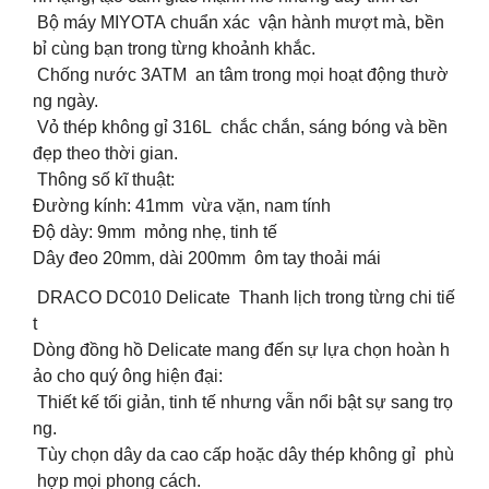
️ Bộ máy MIYOTA chuẩn xác vận hành mượt mà, bền
bỉ cùng bạn trong từng khoảnh khắc.
Chống nước 3ATM an tâm trong mọi hoạt động thườ
ng ngày.
️ Vỏ thép không gỉ 316L chắc chắn, sáng bóng và bền
đẹp theo thời gian.
Thông số kĩ thuật:
Đường kính: 41mm vừa vặn, nam tính
Độ dày: 9mm mỏng nhẹ, tinh tế
Dây đeo 20mm, dài 200mm ôm tay thoải mái
DRACO DC010 Delicate Thanh lịch trong từng chi tiế
t
Dòng đồng hồ Delicate mang đến sự lựa chọn hoàn h
ảo cho quý ông hiện đại:
Thiết kế tối giản, tinh tế nhưng vẫn nổi bật sự sang trọ
ng.
Tùy chọn dây da cao cấp hoặc dây thép không gỉ phù
hợp mọi phong cách.