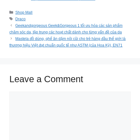
Categories
Shop Mall
Tags
Draco
Geekandgorgeous Geek&Gorgeous 1 tối ưu hóa các sản phẩm
chăm sóc da, tập trung các hoạt chất dành cho từng vấn đề của da
Mastela đồ dùng, ghế ăn dặm nôi cũi cho trẻ hàng đầu thế giới là
thương hiệu Việt đạt chuẩn quốc tế như ASTM (của Hoa Kỳ), EN71
Leave a Comment
Comment