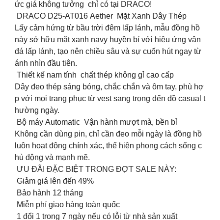
ức giá không tưởng chỉ có tại DRACO!
DRACO D25-AT016 Aether Mặt Xanh Dây Thép
Lấy cảm hứng từ bầu trời đêm lấp lánh, mẫu đồng hồ
này sở hữu mặt xanh navy huyền bí với hiệu ứng vân
đá lấp lánh, tạo nên chiều sâu và sự cuốn hút ngay từ
ánh nhìn đầu tiên.
Thiết kế nam tính chất thép không gỉ cao cấp
Dây đeo thép sáng bóng, chắc chắn và ôm tay, phù hợ
p với mọi trang phục từ vest sang trọng đến đồ casual t
hường ngày.
️ Bộ máy Automatic Vận hành mượt mà, bền bỉ
Không cần dùng pin, chỉ cần đeo mỗi ngày là đồng hồ
luôn hoạt động chính xác, thể hiện phong cách sống c
hủ động và mạnh mẽ.
ƯU ĐÃI ĐẶC BIỆT TRONG ĐỢT SALE NÀY:
Giảm giá lên đến 49%
Bảo hành 12 tháng
Miễn phí giao hàng toàn quốc
1 đổi 1 trong 7 ngày nếu có lỗi từ nhà sản xuất