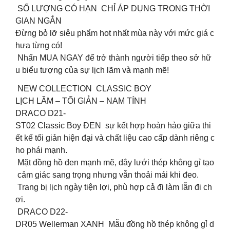
SỐ LƯỢNG CÓ HẠN CHỈ ÁP DỤNG TRONG THỜI
GIAN NGẮN
Đừng bỏ lỡ siêu phẩm hot nhất mùa này với mức giá c
hưa từng có!
Nhấn MUA NGAY để trở thành người tiếp theo sở hữ
u biểu tượng của sự lịch lãm và mạnh mẽ!
NEW COLLECTION CLASSIC BOY
LỊCH LÃM – TỐI GIẢN – NAM TÍNH
DRACO D21-
ST02 Classic Boy ĐEN sự kết hợp hoàn hảo giữa thi
ết kế tối giản hiện đại và chất liệu cao cấp dành riêng c
ho phái mạnh.
Mặt đồng hồ đen mạnh mẽ, dây lưới thép không gỉ tạo
cảm giác sang trọng nhưng vẫn thoải mái khi đeo.
️ Trang bị lịch ngày tiện lợi, phù hợp cả đi làm lẫn đi ch
ơi.
️ DRACO D22-
DR05 Wellerman XANH Mẫu đồng hồ thép không gỉ d