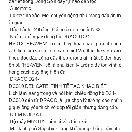
ọa tiết trống Đông Sơn đầy tự hào dân tộc.
Automatic
Lộ cơ tinh xảo Mỗi chuyển động đều mang dấu ấn th
ời gian
Bảo hành 12 tháng Đổi mới nếu lỗi từ NSX
Khám phá ngay đồng hồ DRACO D24-
HV013 “HEAVEN” sự kết hợp hoàn hảo giữa phong c
ách lịch lãm và cá tính mạnh mẽ! Với thiết kế viền xan
h rêu độc đáo cùng dây thép không gỉ, mặt số đen huy
ền bí, “HEAVEN” sẽ là phụ kiện lý tưởng để tôn vinh p
hong cách quý ông hiện đại.
DRACO D24-
DC010 DELICATE TINH TẾ TẠO KHÁC BIỆT
Lịch lãm, sang trọng và nổi bật chiếc đồng hồ D24-
DC010 đến từ DRACO là lựa chọn lý tưởng cho nhữn
g quý ông yêu thích vẻ đẹp tối giản nhưng đẳng cấp.
ĐIỂM NỔI BẬT:
Bộ máy MIYOTA bền bỉ và chính xác
Mặt kính phủ Sapphire tăng khả năng chống trầy nhẹ,