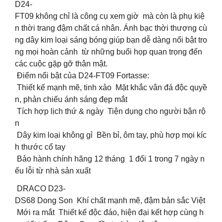
D24-
FT09 không chỉ là công cụ xem giờ mà còn là phụ kiệ
n thời trang đậm chất cá nhân. Ánh bạc thời thượng cù
ng dây kim loại sáng bóng giúp bạn dễ dàng nổi bật tro
ng mọi hoàn cảnh từ những buổi họp quan trọng đến
các cuộc gặp gỡ thân mật.
Điểm nổi bật của D24-FT09 Fortasse:
Thiết kế mạnh mẽ, tinh xảo Mặt khắc vân đá độc quyề
n, phản chiếu ánh sáng đẹp mắt
Tích hợp lịch thứ & ngày Tiện dụng cho người bận rộ
n
Dây kim loại không gỉ Bền bỉ, ôm tay, phù hợp mọi kíc
h thước cổ tay
️ Bảo hành chính hãng 12 tháng 1 đổi 1 trong 7 ngày n
ếu lỗi từ nhà sản xuất
️ DRACO D23-
DS68 Dong Son Khí chất mạnh mẽ, đậm bản sắc Việt
Mới ra mắt Thiết kế độc đáo, hiện đại kết hợp cùng h