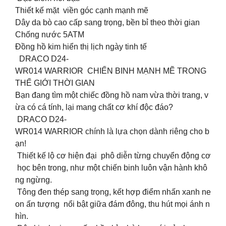
Thiết kế mặt viền góc cạnh mạnh mẽ
Dây da bò cao cấp sang trọng, bền bỉ theo thời gian
Chống nước 5ATM
Đồng hồ kim hiển thị lịch ngày tinh tế
DRACO D24-
WR014 WARRIOR CHIẾN BINH MẠNH MẼ TRONG
THẾ GIỚI THỜI GIAN
Bạn đang tìm một chiếc đồng hồ nam vừa thời trang, v
ừa có cá tính, lại mang chất cơ khí độc đáo?
DRACO D24-
WR014 WARRIOR chính là lựa chọn dành riêng cho b
ạn!
Thiết kế lộ cơ hiện đại phô diễn từng chuyển động cơ
học bên trong, như một chiến binh luôn vận hành khô
ng ngừng.
Tông đen thép sang trọng, kết hợp điểm nhấn xanh ne
on ấn tượng nổi bật giữa đám đông, thu hút mọi ánh n
hìn.