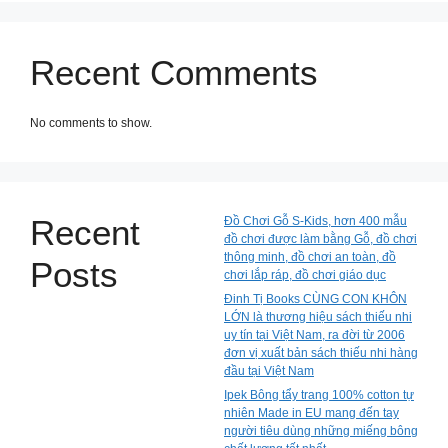
Recent Comments
No comments to show.
Recent
Đồ Chơi Gỗ S-Kids, hơn 400 mẫu
đồ chơi được làm bằng Gỗ, đồ chơi
thông minh, đồ chơi an toàn, đồ
Posts
chơi lắp ráp, đồ chơi giáo dục
Đinh Tị Books CÙNG CON KHÔN
LỚN là thương hiệu sách thiếu nhi
uy tín tại Việt Nam, ra đời từ 2006
đơn vị xuất bản sách thiếu nhi hàng
đầu tại Việt Nam
Ipek Bông tẩy trang 100% cotton tự
nhiên Made in EU mang đến tay
người tiêu dùng những miếng bông