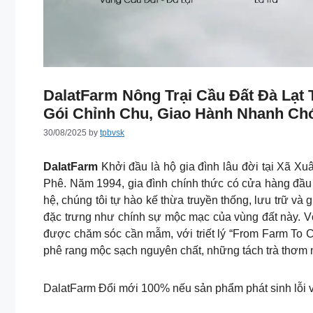
DalatFarm Nông Trại Cầu Đất Đà Lạt
Gói Chỉnh Chu, Giao Hành Nhanh Ch
30/08/2025
by
tpbvsk
DalatFarm
Khởi đầu là hộ gia đình lâu đời tại Xã X
Phê. Năm 1994, gia đình chính thức có cửa hàng đầu t
hệ, chúng tôi tự hào kế thừa truyền thống, lưu trữ v
đặc trưng như chính sự mộc mạc của vùng đất này. V
được chăm sóc cần mẫm, với triết lý “From Farm To 
phê rang mộc sạch nguyên chất, những tách trà thơm
DalatFarm Đổi mới 100% nếu sản phẩm phát sinh lỗi v