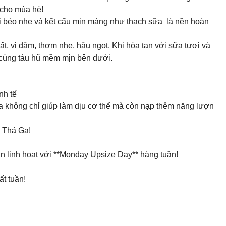
 cho mùa hè!
ị béo nhẹ và kết cấu mịn màng như thạch sữa là nền hoàn
, vị đậm, thơm nhẹ, hậu ngọt. Khi hòa tan với sữa tươi và
n cùng tàu hũ mềm mịn bên dưới.
nh tế
a không chỉ giúp làm dịu cơ thể mà còn nạp thêm năng lượn
 Thả Ga!
án linh hoạt với **Monday Upsize Day** hàng tuần!
t tuần!