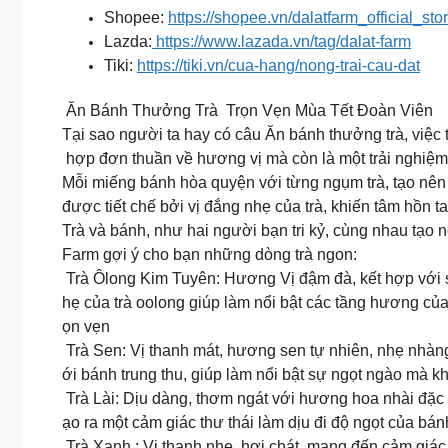
Shopee:
https://shopee.vn/dalatfarm_official_sto
Lazda:
https://www.lazada.vn/tag/dalat-farm
Tiki:
https://tiki.vn/cua-hang/nong-trai-cau-dat
Ăn Bánh Thưởng Trà Trọn Vẹn Mùa Tết Đoàn Viên
Tại sao người ta hay có câu Ăn bánh thưởng trà, việc 
hợp đơn thuần về hương vị mà còn là một trải nghiệm
Mỗi miếng bánh hòa quyện với từng ngụm trà, tạo nê
được tiết chế bởi vị đắng nhẹ của trà, khiến tâm hồn ta
Trà và bánh, như hai người bạn tri kỷ, cùng nhau tạo
Farm gợi ý cho bạn những dòng trà ngon:
Trà Ôlong Kim Tuyên: Hương Vị đậm đà, kết hợp với 
hẹ của trà oolong giúp làm nổi bật các tầng hương của
ọn vẹn
Trà Sen: Vị thanh mát, hương sen tự nhiên, nhẹ nhàng
ới bánh trung thu, giúp làm nổi bật sự ngọt ngào mà k
Trà Lài: Dịu dàng, thơm ngát với hương hoa nhài đặc
ạo ra một cảm giác thư thái làm dịu đi độ ngọt của bánh
Trà Xanh : Vị thanh nhẹ, hơi chát, mang đến cảm giác 