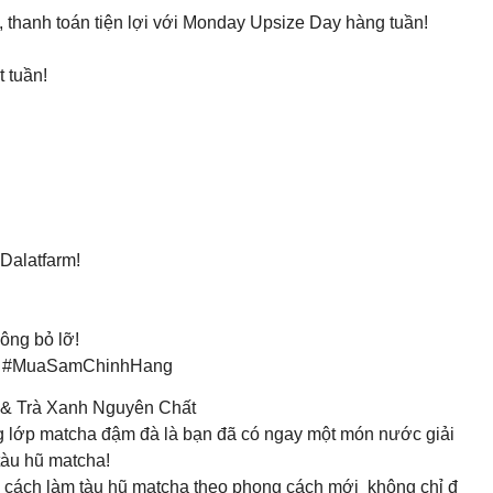
 thanh toán tiện lợi với Monday Upsize Day hàng tuần!
 tuần!
Dalatfarm!
ông bỏ lỡ!
er #MuaSamChinhHang
 & Trà Xanh Nguyên Chất
ng lớp matcha đậm đà là bạn đã có ngay một món nước giải
tàu hũ matcha!
cách làm tàu hũ matcha theo phong cách mới không chỉ đ