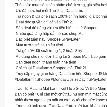
Thỏa sức mua sắm sản phẩm chất lượng, giá siêu hời,
Ưu đãi cực hot mỗi Thứ 2 tại Dalatfarm:
Trà ngon & Cà phê sạch 100% chính hãng, giá tốt nhất
Deal độc quyền chỉ có vào Thứ 2.
Săn deal dễ dàng với ưu tiên hiển thị từ Shopee.
Nhiều quà tặng hấp dẫn từ các shop Mall.
Đặc biệt tuần này: Shopee SPayLater
Mua trước, trả sau siêu tiện!
Trả góp 0% lãi suất trong 1, 2 hoặc 3 kỳ.
Áp dụng cho mọi đơn hàng tại Shopee Mall, bao gồm 
Săn deal ngon, thanh toán nhẹ tênh
Chỉ có tại Dalatfarm x Shopee mỗi Thứ 2!
Truy cập ngay gian hàng Dalatfarm trên Shopee để kh
#Dalatfarm #Shopee #MondayUpsizeDay #SPayLat
Tàu Hũ Matcha Mát Lạnh Kết Hợp Giữa Vị Béo Mềm
Bạn có biết? Chỉ cần một chút tàu hũ non mịn mát cù
nhiệt thơm ngon, đẹp mắt và cực kỳ tốt cho sức khỏe: 
Trong bộ ảnh dưới đây, DalatFarm mời bạn khám phá 