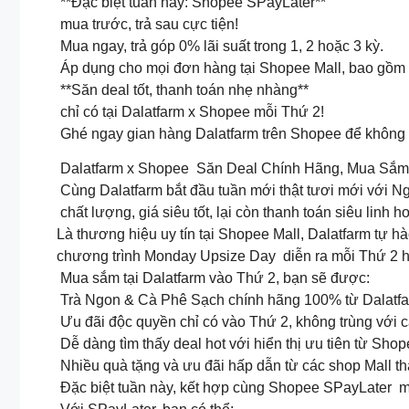
**Đặc biệt tuần này: Shopee SPayLater**
mua trước, trả sau cực tiện!
Mua ngay, trả góp 0% lãi suất trong 1, 2 hoặc 3 kỳ.
Áp dụng cho mọi đơn hàng tại Shopee Mall, bao gồm 
**Săn deal tốt, thanh toán nhẹ nhàng**
chỉ có tại Dalatfarm x Shopee mỗi Thứ 2!
Ghé ngay gian hàng Dalatfarm trên Shopee để không 
Dalatfarm x Shopee Săn Deal Chính Hãng, Mua Sắm
Cùng Dalatfarm bắt đầu tuần mới thật tươi mới với 
chất lượng, giá siêu tốt, lại còn thanh toán siêu linh ho
Là thương hiệu uy tín tại Shopee Mall, Dalatfarm t
chương trình Monday Upsize Day diễn ra mỗi Thứ 2 
Mua sắm tại Dalatfarm vào Thứ 2, bạn sẽ được:
Trà Ngon & Cà Phê Sạch chính hãng 100% từ Dalatfarm,
Ưu đãi độc quyền chỉ có vào Thứ 2, không trùng với c
Dễ dàng tìm thấy deal hot với hiển thị ưu tiên từ Shop
Nhiều quà tặng và ưu đãi hấp dẫn từ các shop Mall th
Đặc biệt tuần này, kết hợp cùng Shopee SPayLater mua