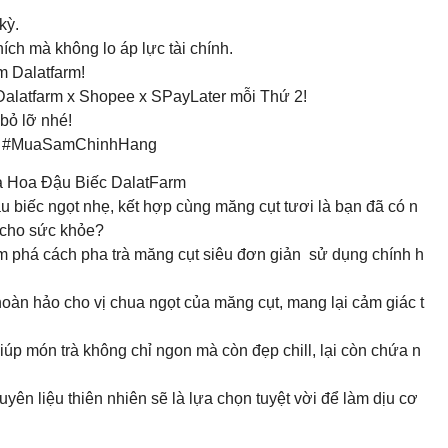
kỳ.
ích mà không lo áp lực tài chính.
m Dalatfarm!
 Dalatfarm x Shopee x SPayLater mỗi Thứ 2!
bỏ lỡ nhé!
er #MuaSamChinhHang
à Hoa Đậu Biếc DalatFarm
 đậu biếc ngọt nhẹ, kết hợp cùng măng cụt tươi là bạn đã có n
t cho sức khỏe?
 phá cách pha trà măng cụt siêu đơn giản sử dụng chính h
àn hảo cho vị chua ngọt của măng cụt, mang lại cảm giác t
p món trà không chỉ ngon mà còn đẹp chill, lại còn chứa n
uyên liệu thiên nhiên sẽ là lựa chọn tuyệt vời để làm dịu cơ