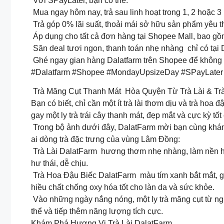
Với SPayLater, bạn có thể:
Mua ngay hôm nay, trả sau linh hoạt trong 1, 2 hoặc 3 
Trả góp 0% lãi suất, thoải mái sở hữu sản phẩm yêu th
Áp dụng cho tất cả đơn hàng tại Shopee Mall, bao gồ
Săn deal tươi ngon, thanh toán nhẹ nhàng chỉ có tại
Ghé ngay gian hàng Dalatfarm trên Shopee để không 
#Dalatfarm #Shopee #MondayUpsizeDay #SPayLat
Trà Măng Cụt Thanh Mát Hòa Quyện Từ Trà Lài & Tr
Bạn có biết, chỉ cần một ít trà lài thơm dịu và trà hoa
gay một ly trà trái cây thanh mát, đẹp mắt và cực kỳ tố
Trong bộ ảnh dưới đây, DalatFarm mời bạn cùng khám
ai dòng trà đặc trưng của vùng Lâm Đồng:
Trà Lài DalatFarm hương thơm nhẹ nhàng, làm nền ho
hư thái, dễ chịu.
Trà Hoa Đậu Biếc DalatFarm màu tím xanh bắt mắt, giú
hiều chất chống oxy hóa tốt cho làn da và sức khỏe.
️ Vào những ngày nắng nóng, một ly trà măng cụt từ ng
thể và tiếp thêm năng lượng tích cực.
Khám Phá Hương Vị Trà Lài DalatFarm