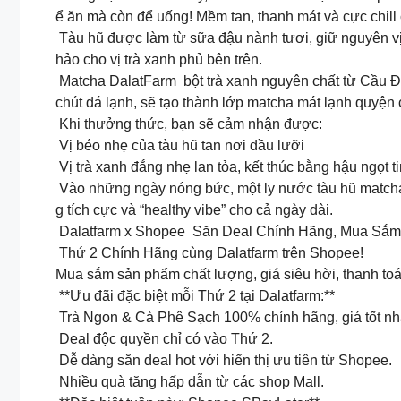
ể ăn mà còn để uống! Mềm tan, thanh mát và cực chill
Tàu hũ được làm từ sữa đậu nành tươi, giữ nguyên v
hảo cho vị trà xanh phủ bên trên.
Matcha DalatFarm bột trà xanh nguyên chất từ Cầu Đất
chút đá lạnh, sẽ tạo thành lớp matcha mát lạnh quyệ
Khi thưởng thức, bạn sẽ cảm nhận được:
Vị béo nhẹ của tàu hũ tan nơi đầu lưỡi
Vị trà xanh đắng nhẹ lan tỏa, kết thúc bằng hậu ngọt ti
️ Vào những ngày nóng bức, một ly nước tàu hũ match
g tích cực và “healthy vibe” cho cả ngày dài.
Dalatfarm x Shopee Săn Deal Chính Hãng, Mua Sắm
Thứ 2 Chính Hãng cùng Dalatfarm trên Shopee!
Mua sắm sản phẩm chất lượng, giá siêu hời, thanh to
**Ưu đãi đặc biệt mỗi Thứ 2 tại Dalatfarm:**
Trà Ngon & Cà Phê Sạch 100% chính hãng, giá tốt nhấ
Deal độc quyền chỉ có vào Thứ 2.
Dễ dàng săn deal hot với hiển thị ưu tiên từ Shopee.
Nhiều quà tặng hấp dẫn từ các shop Mall.