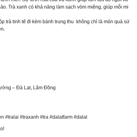
hảo. Trà xanh có khả năng làm sạch vòm miệng, giúp mỗi mi
p trà tinh tế đi kèm bánh trung thu không chỉ là món quà sứ
ẹn.
4
rường – Đà Lạt, Lâm Đồng
n #tralai #traxanh #tra #dalatfarm #dalat
ao!