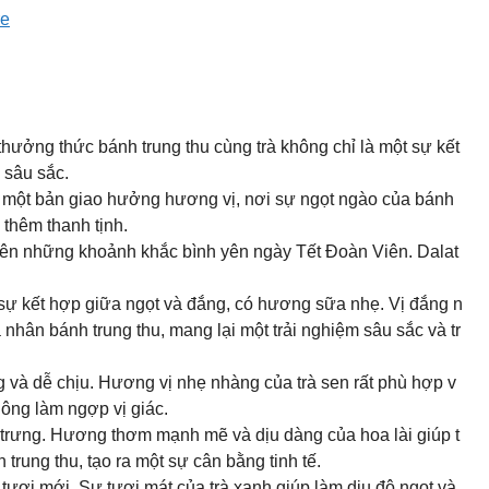
re
thưởng thức bánh trung thu cùng trà không chỉ là một sự kết
 sâu sắc.
n một bản giao hưởng hương vị, nơi sự ngọt ngào của bánh
 thêm thanh tịnh.
 nên những khoảnh khắc bình yên ngày Tết Đoàn Viên. Dalat
sự kết hợp giữa ngọt và đắng, có hương sữa nhẹ. Vị đắng n
 nhân bánh trung thu, mang lại một trải nghiệm sâu sắc và tr
 và dễ chịu. Hương vị nhẹ nhàng của trà sen rất phù hợp v
hông làm ngợp vị giác.
 trưng. Hương thơm mạnh mẽ và dịu dàng của hoa lài giúp t
 trung thu, tạo ra một sự cân bằng tinh tế.
tươi mới. Sự tươi mát của trà xanh giúp làm dịu độ ngọt và