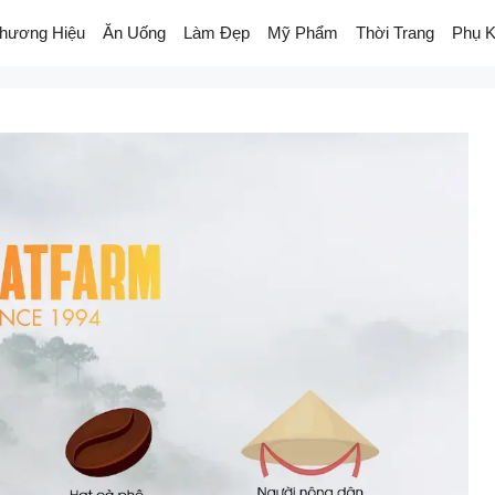
hương Hiệu
Ăn Uống
Làm Đẹp
Mỹ Phẩm
Thời Trang
Phụ K