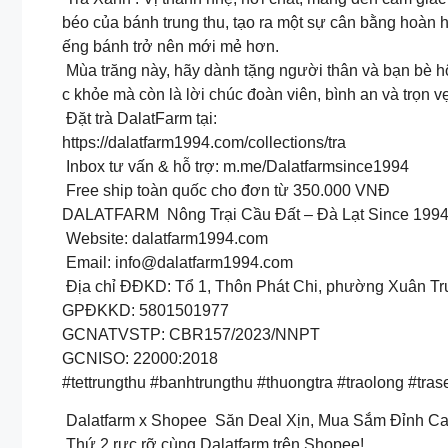
béo của bánh trung thu, tạo ra một sự cân bằng hoàn 
ếng bánh trở nên mới mẻ hơn.
Mùa trăng này, hãy dành tặng người thân và bạn bè hộ
c khỏe mà còn là lời chúc đoàn viên, bình an và trọn v
Đặt trà DalatFarm tại:
https://dalatfarm1994.com/collections/tra
Inbox tư vấn & hỗ trợ: m.me/Dalatfarmsince1994
Free ship toàn quốc cho đơn từ 350.000 VNĐ
DALATFARM Nông Trại Cầu Đất – Đà Lạt Since 199
Website: dalatfarm1994.com
Email:
info@dalatfarm1994.com
Địa chỉ ĐĐKD: Tổ 1, Thôn Phát Chi, phường Xuân T
GPĐKKD: 5801501977
GCNATVSTP: CBR157/2023/NNPT
GCNISO: 22000:2018
#tettrungthu #banhtrungthu #thuongtra #traolong #trase
Dalatfarm x Shopee Săn Deal Xịn, Mua Sắm Đỉnh C
Thứ 2 rực rỡ cùng Dalatfarm trên Shopee!