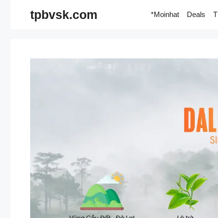
Skip
tpbvsk.com
*Moinhat
Deals
T
to
content