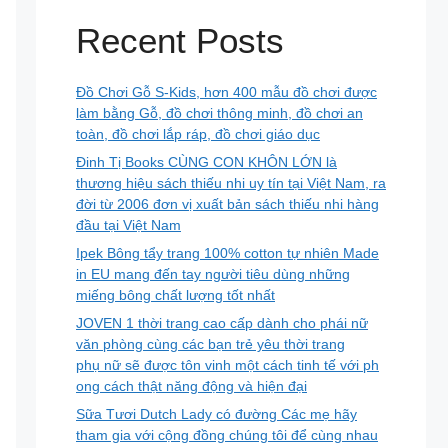
Recent Posts
Đồ Chơi Gỗ S-Kids, hơn 400 mẫu đồ chơi được
làm bằng Gỗ, đồ chơi thông minh, đồ chơi an
toàn, đồ chơi lắp ráp, đồ chơi giáo dục
Đinh Tị Books CÙNG CON KHÔN LỚN là
thương hiệu sách thiếu nhi uy tín tại Việt Nam, ra
đời từ 2006 đơn vị xuất bản sách thiếu nhi hàng
đầu tại Việt Nam
Ipek Bông tẩy trang 100% cotton tự nhiên Made
in EU mang đến tay người tiêu dùng những
miếng bông chất lượng tốt nhất
JOVEN 1 thời trang cao cấp dành cho phái nữ
văn phòng cùng các bạn trẻ yêu thời trang
phụ nữ sẽ được tôn vinh một cách tinh tế với ph
ong cách thật năng động và hiện đại
Sữa Tươi Dutch Lady có đường Các mẹ hãy
tham gia với cộng đồng chúng tôi để cùng nhau