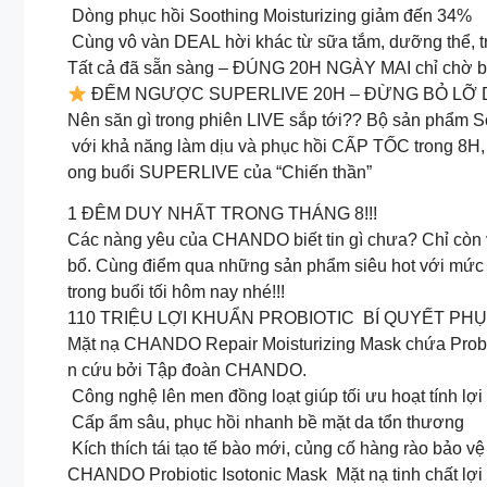
Dòng phục hồi Soothing Moisturizing giảm đến 34%
Cùng vô vàn DEAL hời khác từ sữa tắm, dưỡng thể, 
Tất cả đã sẵn sàng – ĐÚNG 20H NGÀY MAI chỉ chờ 
ĐẾM NGƯỢC SUPERLIVE 20H – ĐỪNG BỎ LỠ 
Nên săn gì trong phiên LIVE sắp tới?? Bộ sản phẩm So
với khả năng làm dịu và phục hồi CẤP TỐC trong 8H, 
ong buổi SUPERLIVE của “Chiến thần”
1 ĐÊM DUY NHẤT TRONG THÁNG 8!!!
Các nàng yêu của CHANDO biết tin gì chưa? Chỉ còn và
bổ. Cùng điểm qua những sản phẩm siêu hot với mức
trong buổi tối hôm nay nhé!!!
110 TRIỆU LỢI KHUẨN PROBIOTIC BÍ QUYẾT PH
Mặt nạ CHANDO Repair Moisturizing Mask chứa Probi
n cứu bởi Tập đoàn CHANDO.
Công nghệ lên men đồng loạt giúp tối ưu hoạt tính lợ
Cấp ẩm sâu, phục hồi nhanh bề mặt da tổn thương
Kích thích tái tạo tế bào mới, củng cố hàng rào bảo vệ
CHANDO Probiotic Isotonic Mask Mặt nạ tinh chất lợ