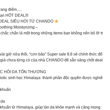
trang điểm….
bạn HỐT DEAL!!!
DEAL SIÊU HỜI TỪ CHANDO
othing Moisturizing –
chắc chắn là một trong những items bạn không nên bỏ lỡ tr
i giờ nữa thôi, “cơn bão” Super sale 8.8 sẽ chính thức đổ
 giá chưa từng có của nhà CHANDO để sẵn sàng chốt deal
ỤC HỒI DA TỔN THƯƠNG
otic sinh học Himalaya thành phần độc quyền được nghiê
i khuẩn
 da
i khuẩn từ Himalaya, giúp làn da khỏe mạnh và căng mọng