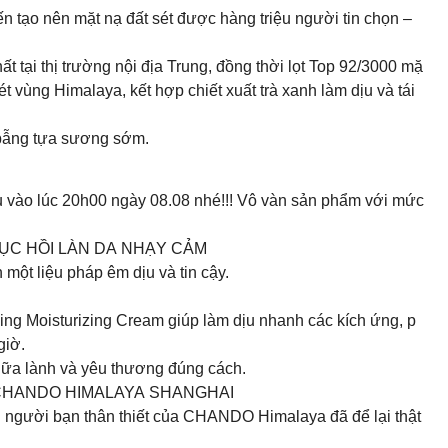
 tạo nên mặt nạ đất sét được hàng triệu người tin chọn –
ất tại thị trường nội địa Trung, đồng thời lọt Top 92/3000 mặ
t vùng Himalaya, kết hợp chiết xuất trà xanh làm dịu và tái
ẹ bẫng tựa sương sớm.
u vào lúc 20h00 ngày 08.08 nhé!!! Vô vàn sản phẩm với mức
ỤC HỒI LÀN DA NHẠY CẢM
ột liệu pháp êm dịu và tin cậy.
ing Moisturizing Cream giúp làm dịu nhanh các kích ứng, p
giờ.
ữa lành và yêu thương đúng cách.
 CHANDO HIMALAYA SHANGHAI
người bạn thân thiết của CHANDO Himalaya đã để lại thật