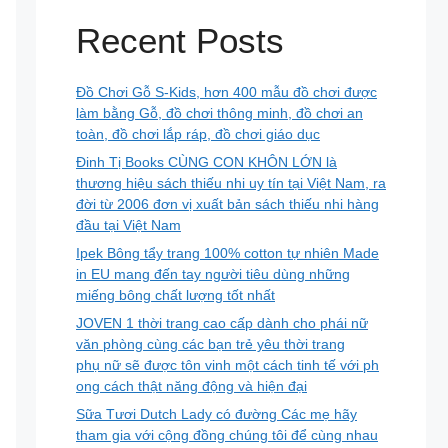
Recent Posts
Đồ Chơi Gỗ S-Kids, hơn 400 mẫu đồ chơi được
làm bằng Gỗ, đồ chơi thông minh, đồ chơi an
toàn, đồ chơi lắp ráp, đồ chơi giáo dục
Đinh Tị Books CÙNG CON KHÔN LỚN là
thương hiệu sách thiếu nhi uy tín tại Việt Nam, ra
đời từ 2006 đơn vị xuất bản sách thiếu nhi hàng
đầu tại Việt Nam
Ipek Bông tẩy trang 100% cotton tự nhiên Made
in EU mang đến tay người tiêu dùng những
miếng bông chất lượng tốt nhất
JOVEN 1 thời trang cao cấp dành cho phái nữ
văn phòng cùng các bạn trẻ yêu thời trang
phụ nữ sẽ được tôn vinh một cách tinh tế với ph
ong cách thật năng động và hiện đại
Sữa Tươi Dutch Lady có đường Các mẹ hãy
tham gia với cộng đồng chúng tôi để cùng nhau