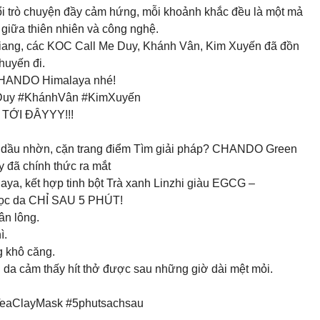
ổi trò chuyện đầy cảm hứng, mỗi khoảnh khắc đều là một mả
giữa thiên nhiên và công nghệ.
iang, các KOC Call Me Duy, Khánh Vân, Kim Xuyến đã đồn
huyến đi.
ừ CHANDO Himalaya nhé!
uy #KhánhVân #KimXuyến
TỚI ĐÂYYY!!!
n, dầu nhờn, cặn trang điểm Tìm giải pháp? CHANDO Green
y đã chính thức ra mắt
ya, kết hợp tinh bột Trà xanh Linzhi giàu EGCG –
lọc da CHỈ SAU 5 PHÚT!
ân lông.
ì.
g khô căng.
a cảm thấy hít thở được sau những giờ dài mệt mỏi.
ClayMask #5phutsachsau