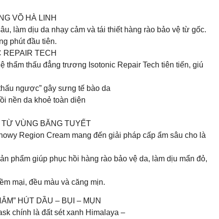
NG VÕ HÀ LINH
âu, làm dịu da nhạy cảm và tái thiết hàng rào bảo vệ từ gốc.
g phút đầu tiên.
C REPAIR TECH
thẩm thấu đẳng trương Isotonic Repair Tech tiên tiến, giú
m thấu ngược” gây sưng tế bào da
ồi nền da khoẻ toàn diện
 TỪ VÙNG BĂNG TUYẾT
Snowy Region Cream mang đến giải pháp cấp ẩm sâu cho là
sản phẩm giúp phục hồi hàng rào bảo vệ da, làm dịu mẩn đỏ,
ềm mại, đều màu và căng mịn.
ÂM” HÚT DẦU – BỤI – MỤN
k chính là đất sét xanh Himalaya –