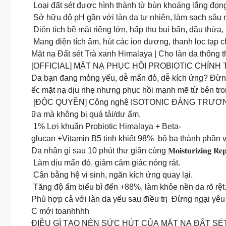
Loại đất sét được hình thành từ bùn khoáng lắng đọng
Sở hữu độ pH gần với làn da tự nhiên, làm sạch sâu 
Diện tích bề mặt riêng lớn, hấp thu bụi bẩn, dầu thừa
Mang điện tích âm, hút các ion dương, thanh lọc tạp ch
Mặt nạ Đất sét Trà xanh Himalaya | Cho làn da thông
[OFFICIAL] MẶT NẠ PHỤC HỒI PROBIOTIC CHÍN
Da bạn đang mỏng yếu, dễ mẩn đỏ, dễ kích ứng? Đừng
ếc mặt nạ dịu nhẹ nhưng phục hồi mạnh mẽ từ bên trong: 𝐌𝐨𝐢
[ĐỘC QUYỀN] Công nghệ ISOTONIC ĐẲNG TRƯƠNG Cấ
ữa mà không bị quá tải/dư ẩm.
1% Lợi khuẩn Probiotic Himalaya + Beta-
glucan +Vitamin B5 tinh khiết 98% bộ ba thành phần v
Da nhận gì sau 10 phút thư giãn cùng 𝐌𝐨𝐢𝐬𝐭𝐮𝐫𝐢𝐳𝐢𝐧𝐠 𝐑𝐞𝐩𝐚
Làm dịu mẩn đỏ, giảm cảm giác nóng rát.
Cân bằng hệ vi sinh, ngăn kích ứng quay lại.
Tăng độ ẩm biểu bì đến +88%, làm khỏe nền da rõ rệt
Phù hợp cả với làn da yếu sau điều trị Đừng ngại 
C mới toanhhhh
ĐIỀU GÌ TẠO NÊN SỨC HÚT CỦA MẶT NẠ ĐẤT SÉ