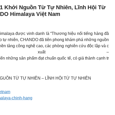
 Khởi Nguồn Từ Tự Nhiên, Lĩnh Hội Từ
DO Himalaya Việt Nam
malaya được vinh danh là “Thương hiệu nổi tiếng hàng đầ
 cho tự nhiên, CHANDO đã tiên phong khám phá những nguồn
 nền tảng công nghệ cao, các phòng nghiên cứu độc lập và c
n xuất –
ến những sản phẩm đạt chuẩn quốc tế, có giá thành cạnh tr
UỒN TỪ TỰ NHIÊN – LĨNH HỘI TỪ TỰ NHIÊN
ietnam
malaya-chinh-hang