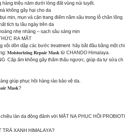
 hàng triệu năm dưới lòng đất vùng núi tuyết.
mà không gây hại cho da
, bụi mịn, mụn và cặn trang điểm nằm sâu trong lỗ chân lông
ất tích tụ lâu ngày trên da
 thoáng nhẹ nhàng – sạch sâu sáng mịn
H THỨC RA MẮT
 vội dồn dập các bước treatment hãy bắt đầu bằng một chi
𝐬𝐭𝐮𝐫𝐢𝐳𝐢𝐧𝐠 𝐑𝐞𝐩𝐚𝐢𝐫 𝐌𝐚𝐬𝐤 từ CHANDO Himalaya.
p ẩm không gây thẩm thấu ngược, giúp da tự sửa ch
àng giúp phục hồi hàng rào bảo vệ da.
𝐢𝐫 𝐌𝐚𝐬𝐤?
.
yêu chiều làn da đỏng đảnh với MẶT NẠ PHỤC HỒI PROBIOTI
T TRÀ XANH HIMALAYA?