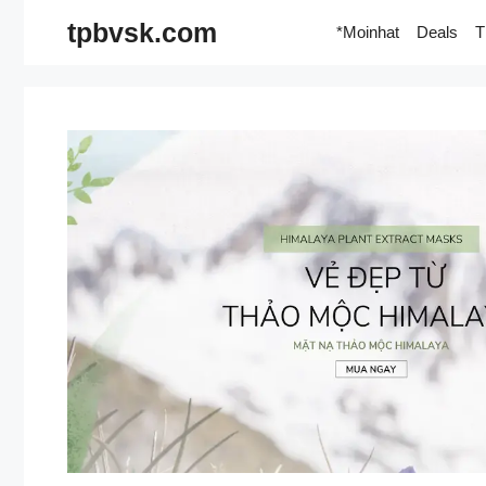
Skip
tpbvsk.com
*Moinhat
Deals
T
to
content