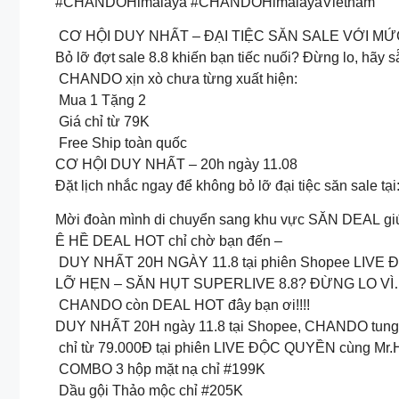
#CHANDOHimalaya #CHANDOHimalayaVietnam
CƠ HỘI DUY NHẤT – ĐẠI TIỆC SĂN SALE VỚI M
Bỏ lỡ đợt sale 8.8 khiến bạn tiếc nuối? Đừng lo, hãy
CHANDO xịn xò chưa từng xuất hiện:
Mua 1 Tặng 2
Giá chỉ từ 79K
Free Ship toàn quốc
CƠ HỘI DUY NHẤT – 20h ngày 11.08
Đặt lịch nhắc ngay để không bỏ lỡ đại tiệc săn sale tạ
Mời đoàn mình di chuyển sang khu vực SĂN DEAL g
Ê HỀ DEAL HOT chỉ chờ bạn đến –
DUY NHẤT 20H NGÀY 11.8 tại phiên Shopee LIVE
LỠ HẸN – SĂN HỤT SUPERLIVE 8.8? ĐỪNG LO V
CHANDO còn DEAL HOT đây bạn ơi!!!!
DUY NHẤT 20H ngày 11.8 tại Shopee, CHANDO tung 
chỉ từ 79.000Đ tại phiên LIVE ĐỘC QUYỀN cùng Mr
COMBO 3 hộp mặt nạ chỉ #199K
Dầu gội Thảo mộc chỉ #205K