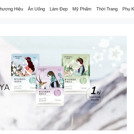
hương Hiệu
Ăn Uống
Làm Đẹp
Mỹ Phẩm
Thời Trang
Phụ K