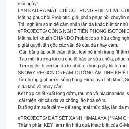
mỗi ngày!
LẦN ĐẦU RA MẮT CHỈ CÓ TRONG PHIÊN LIVE CÙ
Mặt nạ phục hồi Probiotic giải pháp phục hồi chuyên s
Trải nghiệm sớm để cảm nhận làn da khác biệt từ nhữn
#PROJECTG/ CÔNG NGHỆ TIÊN PHONG ISOTONI
Mặt nạ lợi khuẩn CHANDO Probiotic sở hữu công nghệ 
p giải quyết tận gốc các vấn đề của da nhạy cảm.
Cân bằng áp suất thẩm thấu, loại bỏ trình trạng “thẩ
Tạo môi trường tối ưu cho tế bào tự sửa chữa, phục h
Tương thích với làn da tự nhiên, không gây kích ứng
SNOWY REGION CREAM DƯỠNG ẨM TINH KHIẾT
Từ những giọt nước sông băng Himalaya tinh khiết, 
n da khô và nhạy cảm.
Kết hợp chiết xuất long đởm, rau má và niacinamide, 
cải thiện kết cấu da và chống lão hóa sớm.
Dưỡng ẩm suốt đêm – để sáng mai thức dậy, làn da m
#PROJECTG/ ĐẤT SÉT XANH HIMALAYA | “NAM CH
Thành phần KEY làm nên hiệu quả khác biệt của G-Mas