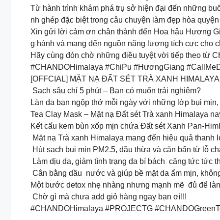
Từ hành trình khám phá trụ sở hiện đại đến những bu
nh ghép đặc biệt trong câu chuyện làm đẹp hòa quyện 
Xin gửi lời cảm ơn chân thành đến Hoa hậu Hương G
g hành và mang đến nguồn năng lượng tích cực cho c
Hãy cùng đón chờ những điều tuyệt vời tiếp theo t
#CHANDOHimalaya #ChiPu #HươngGiang #CallMeD
[OFFCIAL] MẶT NẠ ĐẤT SÉT TRÀ XANH HIMALAYA 
Sạch sâu chỉ 5 phút – Bạn có muốn trải nghiệm?
Làn da bạn ngộp thở mỗi ngày với những lớp bụi mị
Tea Clay Mask – Mặt nạ Đất sét Trà xanh Himalaya na
Kết cấu kem bùn xốp mịn chứa Đất sét Xanh Pan-Himla
Mặt nạ Trà xanh Himalaya mang đến hiệu quả thanh 
️ Hút sạch bụi mịn PM2.5, dầu thừa và cặn bẩn từ lỗ ch
️ Làm dịu da, giảm tình trạng da bí bách căng tức tức th
️ Cân bằng dầu nước và giúp bề mặt da ẩm mịn, khôn
Một bước detox nhẹ nhàng nhưng mạnh mẽ đủ để làn d
️ Chờ gì mà chưa add giỏ hàng ngay bạn ơi!!!
#CHANDOHimalaya #PROJECTG #CHANDOGreenTea