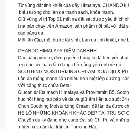
Từ vùng đất tinh khiết của dãy Himalaya, CHANDO kiến
biểu tượng cho làn da thanh sạch, khỏe mạnh.
Giữ vững vị trí Top 01 mặt nạ đất sét được yêu thích nh
t nạ bán chạy trên Amazon, sản phẩm nổi bật với đất sé
cân bằng da.
Một lần đắp, một bước tái sinh. Làn da tinh khiết, nh
CHANDO HIMALAYA ĐIỂM DANHHH
Các nàng yêu ơi, đừng quên chúng ta đã hẹn với nha
ưu đãi cực hấp dẫn đang chờ nàng yêu rinh về đó
SOOTHING MOISTURIZING CREAM XOA DỊU & PH
Làn da mỏng manh cần nhiều hơn một lớp dưỡng cần m
Với công thức chứa Beta-
Glucan từ lúa mạch Himalaya và Provitamin B5, Sooth
hục hồi hàng rào bảo vệ da và giữ ẩm liên tục suốt 24 
Chọn Soothing Moisturizing Cream để làn da được ch
HÉ LỘ NHỮNG KHOẢNH KHẮC ĐẸP TẠI TRỤ SỞ
Chuyến du ký đáng nhớ cùng Đại sứ Chi Pu và những 
nhiều xúc cảm tại trái tim Thượng Hải.