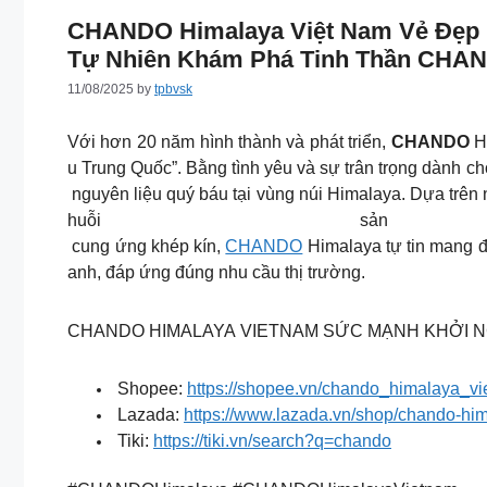
CHANDO Himalaya Việt Nam Vẻ Đẹp 1
Tự Nhiên Khám Phá Tinh Thần CHAN
11/08/2025
by
tpbvsk
Với hơn 20 năm hình thành và phát triển,
CHANDO
Hi
u Trung Quốc”. Bằng tình yêu và sự trân trọng dành
nguyên liệu quý báu tại vùng núi Himalaya. Dựa trên
huỗi sả
cung ứng khép kín,
CHANDO
Himalaya tự tin mang đ
anh, đáp ứng đúng nhu cầu thị trường.
CHANDO HIMALAYA VIETNAM SỨC MẠNH KHỞI NG
Shopee:
https://shopee.vn/chando_himalaya_v
Lazada:
https://www.lazada.vn/shop/chando-hi
Tiki:
https://tiki.vn/search?q=chando