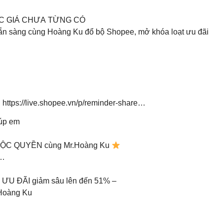
ỨC GIÁ CHƯA TỪNG CÓ
 sẵn sàng cùng Hoàng Ku đổ bộ Shopee, mở khóa loạt ưu đãi
i: https://live.shopee.vn/p/reminder-share…
iúp em
 ĐỘC QUYỀN cùng Mr.Hoàng Ku
Ì…
ƯU ĐÃI giảm sâu lên đến 51% –
.Hoàng Ku