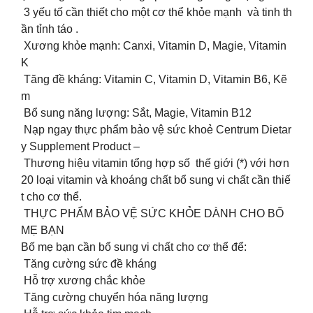
3 yếu tố cần thiết cho một cơ thể khỏe mạnh và tinh th
ần tỉnh táo .
Xương khỏe mạnh: Canxi, Vitamin D, Magie, Vitamin
K
Tăng đề kháng: Vitamin C, Vitamin D, Vitamin B6, Kẽ
m
️ Bổ sung năng lượng: Sắt, Magie, Vitamin B12
Nạp ngay thực phẩm bảo vệ sức khoẻ Centrum Dietar
y Supplement Product –
Thương hiệu vitamin tổng hợp số thế giới (*) với hơn
20 loại vitamin và khoáng chất bổ sung vi chất cần thiế
t cho cơ thể.
THỰC PHẨM BẢO VỆ SỨC KHỎE DÀNH CHO BỐ
MẸ BẠN
Bố mẹ bạn cần bổ sung vi chất cho cơ thể để:
Tăng cường sức đề kháng
Hỗ trợ xương chắc khỏe
️ Tăng cường chuyển hóa năng lượng