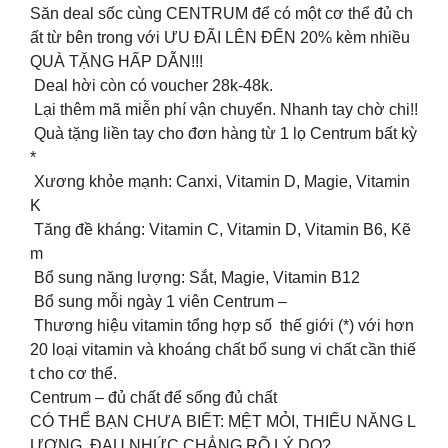
Săn deal sốc cùng CENTRUM để có một cơ thể đủ ch
ất từ bên trong với ƯU ĐÃI LÊN ĐẾN 20% kèm nhiều
QUÀ TẶNG HẤP DẪN!!!
Deal hời còn có voucher 28k-48k.
Lại thêm mã miễn phí vận chuyển. Nhanh tay chờ chi!!
Quà tặng liền tay cho đơn hàng từ 1 lọ Centrum bất kỳ
*
Xương khỏe mạnh: Canxi, Vitamin D, Magie, Vitamin
K
Tăng đề kháng: Vitamin C, Vitamin D, Vitamin B6, Kẽ
m
️ Bổ sung năng lượng: Sắt, Magie, Vitamin B12
Bổ sung mỗi ngày 1 viên Centrum –
Thương hiệu vitamin tổng hợp số thế giới (*) với hơn
20 loại vitamin và khoáng chất bổ sung vi chất cần thiế
t cho cơ thể.
Centrum – đủ chất để sống đủ chất
CÓ THỂ BẠN CHƯA BIẾT: MỆT MỎI, THIẾU NĂNG L
ƯỢNG, ĐAU NHỨC CHẲNG RÕ LÝ DO? ​