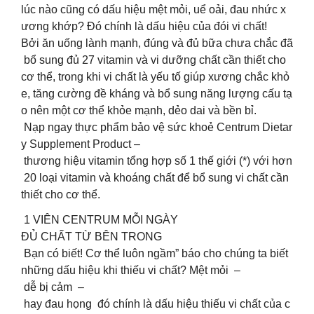
lúc nào cũng có dấu hiệu mệt mỏi, uể oải, đau nhức x
ương khớp? Đó chính là dấu hiệu của đói vi chất!
Bởi ăn uống lành mạnh, đúng và đủ bữa chưa chắc đã
bổ sung đủ 27 vitamin và vi dưỡng chất cần thiết cho
cơ thể, trong khi vi chất là yếu tố giúp xương chắc khỏ
e, tăng cường đề kháng và bổ sung năng lượng cấu tạ
o nên một cơ thể khỏe mạnh, dẻo dai và bền bỉ.
Nạp ngay thực phẩm bảo vệ sức khoẻ Centrum Dietar
y Supplement Product –
thương hiệu vitamin tổng hợp số 1 thế giới (*) với hơn
20 loại vitamin và khoáng chất để bổ sung vi chất cần
thiết cho cơ thể.
1 VIÊN CENTRUM MỖI NGÀY
ĐỦ CHẤT TỪ BÊN TRONG
Bạn có biết! Cơ thể luôn ngầm” báo cho chúng ta biết
những dấu hiệu khi thiếu vi chất? Mệt mỏi ‍ –
dễ bị cảm –
hay đau họng ‍ đó chính là dấu hiệu thiếu vi chất của c