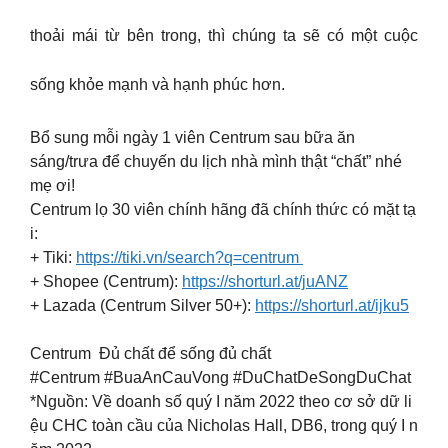
thoải mái từ bên trong, thì chúng ta sẽ có một cuộc
sống khỏe mạnh và hạnh phúc hơn.
​Bổ sung mỗi ngày 1 viên Centrum sau bữa ăn
sáng/trưa để chuyến du lịch nhà mình thật “chất” nhé
mẹ ơi!
Centrum lọ 30 viên chính hãng đã chính thức có mặt tạ
i:
+ Tiki:
https://tiki.vn/search?q=centrum
+ Shopee (Centrum):
https://shorturl.at/juANZ
​
+ Lazada (Centrum Silver 50+):
https://shorturl.at/ijku5
​
Centrum Đủ chất để sống đủ chất ​
#Centrum #BuaAnCauVong #DuChatDeSongDuChat​
*Nguồn: Về doanh số quý I năm 2022 theo cơ sở dữ li
ệu CHC toàn cầu của Nicholas Hall, DB6, trong quý I n