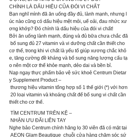
CHÍNH LÀ DẤU HIỆU CỦA ĐÓI VI CHẤT​
Bạn nghĩ mình đã ăn uống đầy đủ, lành mạnh, nhưng l
úc nào cũng có dấu hiệu mệt mỏi, uể oải, đau nhức xư
ơng khớp? Đó chính là dấu hiệu của đói vi chất! ​
Bởi ăn uống lành mạnh, đúng và đủ bữa chưa chắc đã
bổ sung đủ 27 vitamin và vi dưỡng chất cần thiết cho
cơ thể, trong khi vi chất là yếu tố giúp xương chắc khỏ
e, tăng cường đề kháng và bổ sung năng lượng cấu tạ
o nên một cơ thể khỏe mạnh, dẻo dai và bền bỉ. ​
Nạp ngay thực phẩm bảo vệ sức khoẻ Centrum Dietar
y Supplement Product –
thương hiệu vitamin tổng hợp số 1 thế giới (*) với hơn
20 loại vitamin và khoáng chất để bổ sung vi chất cần
thiết cho cơ thể.​
TÌM CENTRUM TRÊN KỆ –
NHẬN ƯU ĐÃI LIỀN TAY
️️Nghe bảo Centrum chính hãng lọ 30 viên đã có mặt tại
AEON Glam Beautique chuỗi cửa hàng chăm sóc sứ