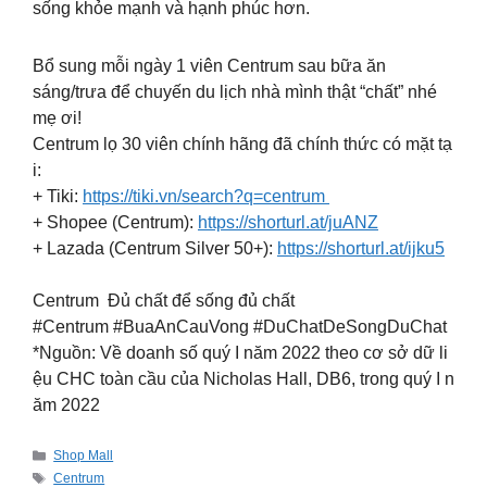
sống khỏe mạnh và hạnh phúc hơn.
​Bổ sung mỗi ngày 1 viên Centrum sau bữa ăn
sáng/trưa để chuyến du lịch nhà mình thật “chất” nhé
mẹ ơi!
Centrum lọ 30 viên chính hãng đã chính thức có mặt tạ
i:
+ Tiki:
https://tiki.vn/search?q=centrum
+ Shopee (Centrum):
https://shorturl.at/juANZ
​
+ Lazada (Centrum Silver 50+):
https://shorturl.at/ijku5
​
Centrum Đủ chất để sống đủ chất ​
#Centrum #BuaAnCauVong #DuChatDeSongDuChat​
*Nguồn: Về doanh số quý I năm 2022 theo cơ sở dữ li
ệu CHC toàn cầu của Nicholas Hall, DB6, trong quý I n
ăm 2022
Categories
Shop Mall
Tags
Centrum