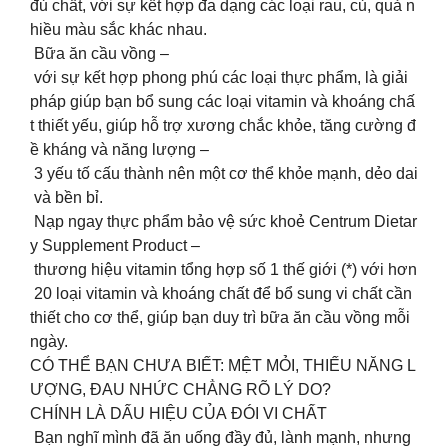
đủ chất, với sự kết hợp đa dạng các loại rau, củ, quả n
hiều màu sắc khác nhau.
Bữa ăn cầu vồng –
với sự kết hợp phong phú các loại thực phẩm, là giải
pháp giúp bạn bổ sung các loại vitamin và khoáng chấ
t thiết yếu, giúp hỗ trợ xương chắc khỏe, tăng cường đ
ề kháng và năng lượng –
3 yếu tố cấu thành nên một cơ thể khỏe mạnh, dẻo dai
và bền bỉ.
Nạp ngay thực phẩm bảo vệ sức khoẻ Centrum Dietar
y Supplement Product –
thương hiệu vitamin tổng hợp số 1 thế giới (*) với hơn
20 loại vitamin và khoáng chất để bổ sung vi chất cần
thiết cho cơ thể, giúp bạn duy trì bữa ăn cầu vồng mỗi
ngày.
CÓ THỂ BẠN CHƯA BIẾT: MỆT MỎI, THIẾU NĂNG L
ƯỢNG, ĐAU NHỨC CHẲNG RÕ LÝ DO?
CHÍNH LÀ DẤU HIỆU CỦA ĐÓI VI CHẤT
Bạn nghĩ mình đã ăn uống đầy đủ, lành mạnh, nhưng