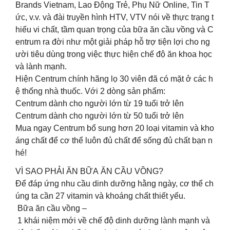
Brands Vietnam, Lao Động Trẻ, Phụ Nữ Online, Tin T
ức, v.v. và đài truyền hình HTV, VTV nói về thực trạng t
hiếu vi chất, tầm quan trọng của bữa ăn cầu vồng và C
entrum ra đời như một giải pháp hỗ trợ tiện lợi cho ng
ười tiêu dùng trong việc thực hiện chế độ ăn khoa học
và lành mạnh.
Hiện Centrum chính hãng lọ 30 viên đã có mặt ở các h
ệ thống nhà thuốc. Với 2 dòng sản phẩm:
️Centrum dành cho người lớn từ 19 tuổi trở lên
️Centrum dành cho người lớn từ 50 tuổi trở lên
️️Mua ngay Centrum bổ sung hơn 2️0️ loại vitamin và kho
áng chất để cơ thể luôn đủ chất để sống đủ chất bạn n
hé!
VÌ SAO PHẢI ĂN BỮA ĂN CẦU VỒNG?
Để đáp ứng nhu cầu dinh dưỡng hằng ngày, cơ thể ch
úng ta cần 27 vitamin và khoáng chất thiết yếu.
Bữa ăn cầu vồng –
1 khái niệm mới về chế độ dinh dưỡng lành mạnh và