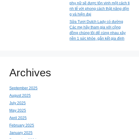
phụ nữ sẽ được tôn vinh một cách ti
nh tế với phong cách thật năng độn
g và hiện đại
Sữa Tươi Dutch Lady có đường
Các mẹ hãy tham gia với cộng
đồng chúng tôi để cùng nhau xây
nền 1 sức khỏe, gắn kết gia đình
Archives
September 2025
August 2025
July 2025
May 2025
April 2025
February 2025
January 2025