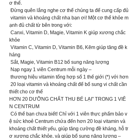
ơ thể.
Đừng quên lắng nghe cơ thể chúng ta để cung cấp đủ
vitamin và khoáng chất nha bạn ơi! Một cơ thể khỏe m
ạnh đủ chất từ bên trong với:
Canxi, Vitamin D, Magie, Vitamin K giúp xương chắc
khỏe
Vitamin C, Vitamin D, Vitamin B6, Kẽm giúp tăng đề k
háng
️ Sắt, Magie, Vitamin B12 bổ sung năng lượng
Nạp ngay 1 viên Centrum mỗi ngày –
thương hiệu vitamin tổng hợp số 1 thế giới (*) với hơn
20 loại vitamin và khoáng chất để bổ sung vi chất cần
thiết cho cơ thể
HƠN 2️0️ DƯỠNG CHẤT THU BÉ LẠI” TRONG 1 VIÊ
N CENTRUM
Có thể bạn chưa biết! Chỉ với 1 viên thực phẩm bảo v
ệ sức khoẻ Centrum chứa đến hơn 20 loại vitamin và
khoáng chất thiết yếu, giúp tăng cường đề kháng, hỗ tr
ợ xương chắc khỏe, và giúp bổ sung năng lượng –