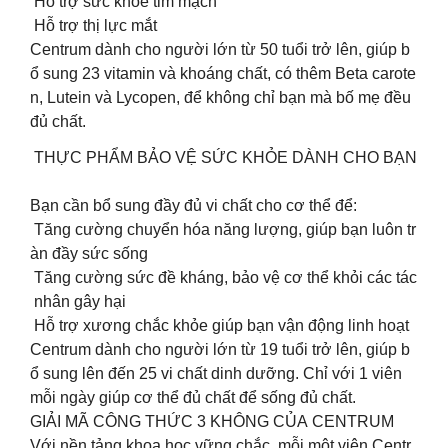
️ Hỗ trợ sức khỏe tim mạch
Hỗ trợ thị lực mắt
Centrum dành cho người lớn từ 5️0️ tuổi trở lên, giúp b
ổ sung 23 vitamin và khoáng chất, có thêm Beta carote
n, Lutein và Lycopen, để không chỉ bạn mà bố mẹ đều
đủ chất.
THỰC PHẨM BẢO VỆ SỨC KHỎE DÀNH CHO BẠN
Bạn cần bổ sung đầy đủ vi chất cho cơ thể để:
️ Tăng cường chuyển hóa năng lượng, giúp bạn luôn tr
àn đầy sức sống
Tăng cường sức đề kháng, bảo vệ cơ thể khỏi các tác
nhân gây hại
Hỗ trợ xương chắc khỏe giúp bạn vận động linh hoạt
Centrum dành cho người lớn từ 1️9️ tuổi trở lên, giúp b
ổ sung lên đến 25 vi chất dinh dưỡng. Chỉ với 1 viên
mỗi ngày giúp cơ thể đủ chất để sống đủ chất.
GIẢI MÃ CÔNG THỨC 3 KHÔNG CỦA CENTRUM
Với nền tảng khoa học vững chắc, mỗi một viên Centr