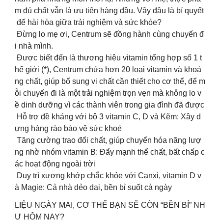
m đủ chất vẫn là ưu tiên hàng đầu. Vậy đâu là bí quyết
để hài hòa giữa trải nghiệm và sức khỏe?​
Đừng lo mẹ ơi, Centrum sẽ đồng hành cùng chuyến đ
i nhà mình.​
Được biết đến là thương hiệu vitamin tổng hợp số 1 t
hế giới (*), Centrum chứa hơn 20 loại vitamin và khoá
ng chất, giúp bổ sung vi chất cần thiết cho cơ thể, để m
ỗi chuyến đi là một trải nghiệm trọn vẹn mà không lo v
ề dinh dưỡng vì các thành viên trong gia đình đã được
️ Hỗ trợ đề kháng với bộ 3 vitamin C, D và Kẽm: Xây d
ựng hàng rào bảo vệ sức khoẻ​
️ Tăng cường trao đổi chất, giúp chuyển hóa năng lượ
ng nhờ nhóm vitamin B: Đẩy mạnh thể chất, bất chấp c
ác hoạt động ngoài trời​
️ Duy trì xương khớp chắc khỏe với Canxi, vitamin D v
à Magie: Cả nhà dẻo dai, bền bỉ suốt cả ngày​
️LIỆU NGÀY MAI, CƠ THỂ BẠN SẼ CÒN “BỀN BỈ” NH
Ư HÔM NAY?