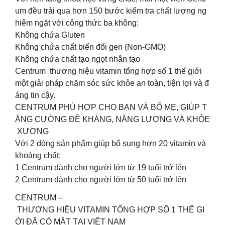
um đều trải qua hơn 150 bước kiểm tra chất lượng ng
hiêm ngặt với công thức ba không:
Không chứa Gluten
Không chứa chất biến đổi gen (Non-GMO)
Không chứa chất tạo ngọt nhân tạo
Centrum thương hiệu vitamin tổng hợp số 1 thế giới
một giải pháp chăm sóc sức khỏe an toàn, tiện lợi và đ
áng tin cậy.
CENTRUM PHÙ HỢP CHO BẠN VÀ BỐ MẸ, GIÚP T
ĂNG CƯỜNG ĐỀ KHÁNG, NĂNG LƯỢNG VÀ KHỎE
XƯƠNG
Với 2 dòng sản phẩm giúp bổ sung hơn 2️0️ vitamin và
khoáng chất:
1️ Centrum dành cho người lớn từ 19 tuổi trở lên
2️ Centrum dành cho người lớn từ 50 tuổi trở lên
️️CENTRUM –
THƯƠNG HIỆU VITAMIN TỔNG HỢP SỐ 1 THẾ GI
ỚI ĐÃ CÓ MẶT TẠI VIỆT NAM️️