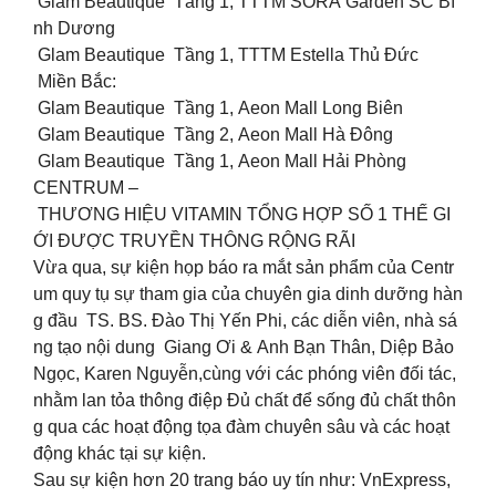
Glam Beautique Tầng 1, TTTM SORA Garden SC Bì
nh Dương
Glam Beautique Tầng 1, TTTM Estella Thủ Đức
Miền Bắc:
Glam Beautique Tầng 1, Aeon Mall Long Biên
Glam Beautique Tầng 2, Aeon Mall Hà Đông
Glam Beautique Tầng 1, Aeon Mall Hải Phòng
CENTRUM –
THƯƠNG HIỆU VITAMIN TỔNG HỢP SỐ 1 THẾ GI
ỚI ĐƯỢC TRUYỀN THÔNG RỘNG RÃI
Vừa qua, sự kiện họp báo ra mắt sản phẩm của Centr
um quy tụ sự tham gia của chuyên gia dinh dưỡng hàn
g đầu TS. BS. Đào Thị Yến Phi, các diễn viên, nhà sá
ng tạo nội dung Giang Ơi & Anh Bạn Thân, Diệp Bảo
Ngọc, Karen Nguyễn,cùng với các phóng viên đối tác,
nhằm lan tỏa thông điệp Đủ chất để sống đủ chất thôn
g qua các hoạt động tọa đàm chuyên sâu và các hoạt
động khác tại sự kiện.
Sau sự kiện hơn 20 trang báo uy tín như: VnExpress,