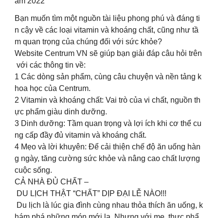
ăm 2022
Bạn muốn tìm một nguồn tài liệu phong phú và đáng ti
n cậy về các loại vitamin và khoáng chất, cũng như tầ
m quan trọng của chúng đối với sức khỏe?
Website Centrum VN sẽ giúp bạn giải đáp câu hỏi trên
với các thông tin về:
1️ Các dòng sản phẩm, cùng câu chuyện và nền tảng k
hoa học của Centrum.
2️ Vitamin và khoáng chất: Vai trò của vi chất, nguồn th
ực phẩm giàu dinh dưỡng.
3️ Dinh dưỡng: Tầm quan trọng và lợi ích khi cơ thể cu
ng cấp đầy đủ vitamin và khoáng chất.
4️ Mẹo và lời khuyên: Để cải thiện chế độ ăn uống hàn
g ngày, tăng cường sức khỏe và nâng cao chất lượng
cuộc sống.
CẢ NHÀ ĐỦ CHẤT –
DU LỊCH THẬT “CHẤT” DỊP ĐẠI LỄ NÀO!!!​
Du lịch là lúc gia đình cùng nhau thỏa thích ăn uống, k
hám phá những món mới lạ. Nhưng với mẹ, thực phẩ