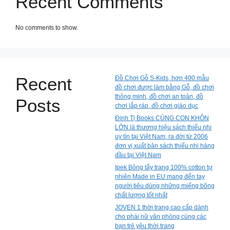
Recent Comments
No comments to show.
Recent
Đồ Chơi Gỗ S-Kids, hơn 400 mẫu
đồ chơi được làm bằng Gỗ, đồ chơi
thông minh, đồ chơi an toàn, đồ
Posts
chơi lắp ráp, đồ chơi giáo dục
Đinh Tị Books CÙNG CON KHÔN
LỚN là thương hiệu sách thiếu nhi
uy tín tại Việt Nam, ra đời từ 2006
đơn vị xuất bản sách thiếu nhi hàng
đầu tại Việt Nam
Ipek Bông tẩy trang 100% cotton tự
nhiên Made in EU mang đến tay
người tiêu dùng những miếng bông
chất lượng tốt nhất
JOVEN 1 thời trang cao cấp dành
cho phái nữ văn phòng cùng các
bạn trẻ yêu thời trang