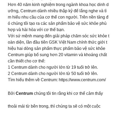
️Hơn 4️0️ năm kinh nghiệm trong ngành khoa học dinh d
ưỡng, Centrum dành nhiều thập kỷ để lắng nghe và tì
m hiểu nhu cầu của cơ thể con người. Trên nền tảng đ
ó chúng tôi tạo ra các sản phẩm bảo vệ sức khỏe phù
hợp và hài hòa với cơ thể bạn.
️Với sứ mệnh mang đến giải pháp chăm sóc sức khỏe t
oàn diện, lần đầu tiên GSK Việt Nam chính thức giới t
hiệu hai dòng sản phẩm thực phẩm bảo vệ sức khỏe
Centrum giúp bổ sung hơn 20 vitamin và khoáng chất
cần thiết cho cơ thể:
1️ Centrum dành cho người lớn từ 19 tuổi trở lên.
2️ Centrum dành cho người lớn từ 50 tuổi trở lên.
Tìm hiểu thêm về Centrum: https://www.centrum.com/
Bởi
Centrum
chúng tôi tin rằng khi cơ thể cảm thấy
thoải mái từ bên trong, thì chúng ta sẽ có một cuộc