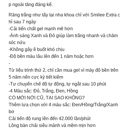
p ngoài tăng đáng kể.
Răng trắng như tẩy tại nha khoa chỉ với Smilee Extra c
hỉ sau 7 ngày
-Cải tiến chất gel mạnh mẽ hơn
-Ánh sáng Xanh và Đỏ giúp làm trắng nhanh và chăm
sóc nứu
-Không gây ê buốt khó chịu
-Độ bền màu lâu lên đến 1 năm hoặc hơn
-
Từ liệu trình thứ 2, chỉ cần mua gel vì máy độ bền trên
5 năm nên cực kỳ tiết kiệm
-Tự chuyển chế độ tự động, tự ngắt sau 10 phút
-4 Màu sắc: Đỏ, Trắng, Đen, Hồng
CÓ MỚI NỚI CŨ, TẠI SAO KHÔNG?
Thêm lựa chọn với 4 màu sắc: Đen/Hồng/Trắng/Xanh
bơ
Cải tiến độ rung lên đến 42.000 lần/phút
Lông bàn chải siêu mảnh và mềm mịn hơn