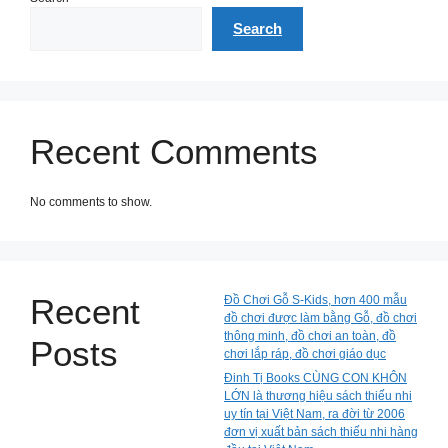
Search
Recent Comments
No comments to show.
Recent
Đồ Chơi Gỗ S-Kids, hơn 400 mẫu
đồ chơi được làm bằng Gỗ, đồ chơi
thông minh, đồ chơi an toàn, đồ
Posts
chơi lắp ráp, đồ chơi giáo dục
Đinh Tị Books CÙNG CON KHÔN
LỚN là thương hiệu sách thiếu nhi
uy tín tại Việt Nam, ra đời từ 2006
đơn vị xuất bản sách thiếu nhi hàng