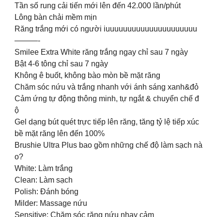
️Tần số rung cải tiến mới lên đến 42.000 lần/phút
️Lông bàn chải mềm mịn
Răng trắng mới có người iuuuuuuuuuuuuuuuuuuuuu
———-
Smilee Extra White răng trắng ngay chỉ sau 7 ngày
Bật 4-6 tông chỉ sau 7 ngày
Không ê buốt, không bào mòn bề mặt răng
Chăm sóc nứu và trắng nhanh với ánh sáng xanh&đỏ
Cảm ứng tự động thông minh, tự ngắt & chuyển chế đ
ộ
Gel dạng bút quét trực tiếp lên răng, tăng tỷ lệ tiếp xúc
bề mặt răng lên đến 100%
Brushie Ultra Plus bao gồm những chế độ làm sạch nà
o?
White: Làm trắng
Clean: Làm sạch
Polish: Đánh bóng
Milder: Massage nứu
Sensitive: Chăm sóc răng nứu nhạy cảm