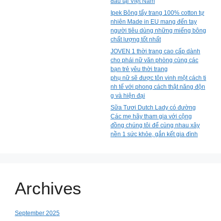
đầu tại Việt Nam
Ipek Bông tẩy trang 100% cotton tự
nhiên Made in EU mang đến tay
người tiêu dùng những miếng bông
chất lượng tốt nhất
JOVEN 1 thời trang cao cấp dành
cho phái nữ văn phòng cùng các
bạn trẻ yêu thời trang
phụ nữ sẽ được tôn vinh một cách ti
nh tế với phong cách thật năng độn
g và hiện đại
Sữa Tươi Dutch Lady có đường
Các mẹ hãy tham gia với cộng
đồng chúng tôi để cùng nhau xây
nền 1 sức khỏe, gắn kết gia đình
Archives
September 2025