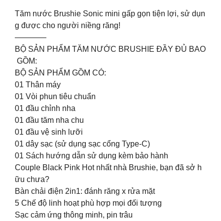
Tăm nước Brushie Sonic mini gấp gọn tiện lợi, sử dụn
g được cho người niềng răng!
————
BỘ SẢN PHẨM TĂM NƯỚC BRUSHIE ĐẦY ĐỦ BAO
GỒM:
BỘ SẢN PHẨM GỒM CÓ:
01 Thân máy
01 Vòi phun tiêu chuẩn
01 đầu chỉnh nha
01 đầu tăm nha chu
01 đầu vệ sinh lưỡi
01 dây sạc (sử dụng sạc cổng Type-C)
01 Sách hướng dẫn sử dụng kèm bảo hành
Couple Black Pink Hot nhất nhà Brushie, bạn đã sở h
ữu chưa?
️Bàn chải điện 2in1: đánh răng x rửa mặt
️5 Chế độ linh hoạt phù hợp mọi đối tượng
️Sạc cảm ứng thông minh, pin trâu