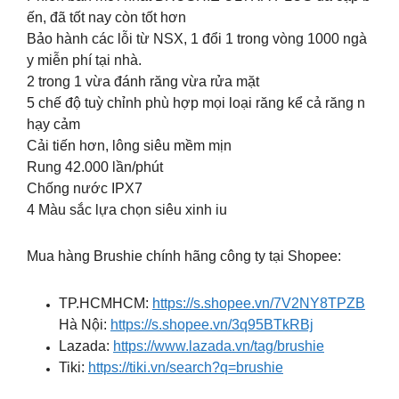
ến, đã tốt nay còn tốt hơn
Bảo hành các lỗi từ NSX, 1 đổi 1 trong vòng 1000 ngà
y miễn phí tại nhà.
2 trong 1 vừa đánh răng vừa rửa mặt
5 chế độ tuỳ chỉnh phù hợp mọi loại răng kể cả răng n
hạy cảm
Cải tiến hơn, lông siêu mềm mịn
Rung 42.000 lần/phút
Chống nước IPX7
4 Màu sắc lựa chọn siêu xinh iu
Mua hàng Brushie chính hãng công ty tại Shopee:
TP.HCMHCM:
https://s.shopee.vn/7V2NY8TPZB
Hà Nội:
https://s.shopee.vn/3q95BTkRBj
Lazada:
https://www.lazada.vn/tag/brushie
Tiki:
https://tiki.vn/search?q=brushie