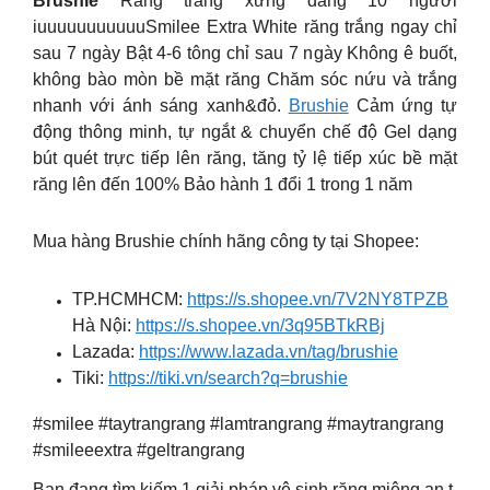
Brushie
Răng trắng xứng đáng 10 người
iuuuuuuuuuuuSmilee Extra White răng trắng ngay chỉ
sau 7 ngày Bật 4-6 tông chỉ sau 7 ngày Không ê buốt,
không bào mòn bề mặt răng Chăm sóc nứu và trắng
nhanh với ánh sáng xanh&đỏ.
Brushie
Cảm ứng tự
động thông minh, tự ngắt & chuyển chế độ Gel dạng
bút quét trực tiếp lên răng, tăng tỷ lệ tiếp xúc bề mặt
răng lên đến 100% Bảo hành 1 đổi 1 trong 1 năm
Mua hàng Brushie chính hãng công ty tại Shopee:
TP.HCMHCM:
https://s.shopee.vn/7V2NY8TPZB
Hà Nội:
https://s.shopee.vn/3q95BTkRBj
Lazada:
https://www.lazada.vn/tag/brushie
Tiki:
https://tiki.vn/search?q=brushie
#smilee #taytrangrang #lamtrangrang #maytrangrang
#smileeextra #geltrangrang
Bạn đang tìm kiếm 1 giải pháp vệ sinh răng miệng an t