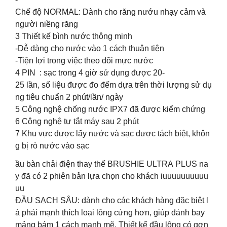
Chế độ NORMAL: Dành cho răng nướu nhạy cảm và
người niềng răng
3️ Thiết kế bình nước thông minh
-Dễ dàng cho nước vào 1 cách thuận tiện
-Tiện lợi trong việc theo dõi mực nước
4️ PIN : sạc trong 4 giờ sử dụng được 20-
25 lần, số liệu được đo đếm dựa trên thời lượng sử dụ
ng tiêu chuẩn 2 phút/lần/ ngày
5️ Công nghệ chống nước IPX7 đã được kiểm chứng
6️ Công nghệ tự tắt máy sau 2 phút
7️ Khu vực được lấy nước và sạc được tách biệt, khôn
g bị rò nước vào sạc
ầu bàn chải điện thay thế BRUSHIE ULTRA PLUS na
y đã có 2 phiên bản lựa chọn cho khách iuuuuuuuuuu
uu
ĐẦU SẠCH SÂU: dành cho các khách hàng đặc biệt l
à phái mạnh thích loại lông cứng hơn, giúp đánh bay
mảng bám 1 cách mạnh mẽ. Thiết kế đầu lông có gợn