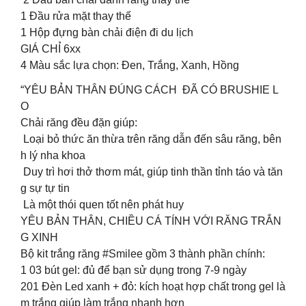
1 Đầu rửa mặt thay thế
1 Hộp đựng bàn chải điện đi du lịch
GIÁ CHỈ 6xx
4 Màu sắc lựa chọn: Đen, Trắng, Xanh, Hồng
“YÊU BẢN THÂN ĐÚNG CÁCH ĐÃ CÓ BRUSHIE L
O
Chải răng đều đặn giúp:
Loại bỏ thức ăn thừa trên răng dẫn đến sâu răng, bên
h lý nha khoa
Duy trì hơi thở thơm mát, giúp tinh thần tỉnh táo và tăn
g sự tự tin
Là một thói quen tốt nên phát huy
️️YÊU BẢN THÂN, CHIỀU CÁ TÍNH VỚI RĂNG TRẮN
G XINH
Bộ kit trắng răng #Smilee gồm 3 thành phần chính:
1️ 03 bút gel: đủ để bạn sử dụng trong 7-9 ngày
2️01 Đèn Led xanh + đỏ: kích hoạt hợp chất trong gel là
m trắng giúp làm trắng nhanh hơn