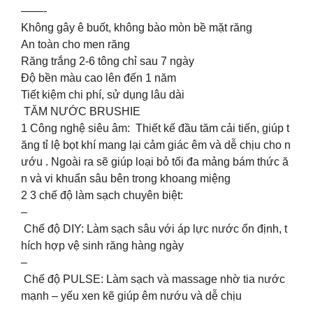
——-
Không gây ê buốt, không bào mòn bề mặt răng
An toàn cho men răng
Răng trắng 2-6 tông chỉ sau 7 ngày
Độ bền màu cao lên đến 1 năm
Tiết kiệm chi phí, sử dụng lâu dài
TĂM NƯỚC BRUSHIE
1️ Công nghệ siêu âm: Thiết kế đầu tăm cải tiến, giúp t
ăng tỉ lệ bọt khí mang lại cảm giác êm và dễ chịu cho n
ướu . Ngoài ra sẽ giúp loại bỏ tối đa mảng bám thức ă
n và vi khuẩn sâu bên trong khoang miệng
2️ 3 chế độ làm sạch chuyên biệt:
–
Chế độ DIY: Làm sạch sâu với áp lực nước ổn định, t
hích hợp vệ sinh răng hàng ngày
–
Chế độ PULSE: Làm sạch và massage nhờ tia nước
mạnh – yếu xen kẽ giúp êm nướu và dễ chịu
-