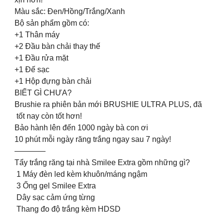
Màu sắc: Đen/Hồng/Trắng/Xanh
Bộ sản phẩm gồm có:
+1 Thân máy
+2 Đầu bàn chải thay thế
+1 Đầu rửa mặt
+1 Đế sạc
+1 Hộp đựng bàn chải
BIẾT GÌ CHƯA?
Brushie ra phiên bản mới BRUSHIE ULTRA PLUS, đã
tốt nay còn tốt hơn!
Bảo hành lên đến 1000 ngày bà con ơi
10 phút mỗi ngày răng trắng ngay sau 7 ngày!
————
Tẩy trắng răng tại nhà Smilee Extra gồm những gì?
️ 1 Máy đèn led kèm khuôn/máng ngậm
️ 3 Ống gel Smilee Extra
️ Dây sạc cảm ứng từng
️ Thang đo độ trắng kèm HDSD