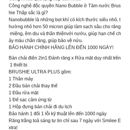
Công nghệ độc quyền Nano Bubble ở Tăm nước Brus
hie Thập sắc là gì?
Nanobubble là những bọt khí có kích thước siêu nhỏ, t
hường nhỏ hơn 50 micron giúp làm sạch sâu cho răng
miệng, êm dịu và thân thiệnvới nướu, giúp hạn chế ch
ảy máu chân răng, giúp bảo vệ nứu.
BẢO HÀNH CHÍNH HÃNG LÊN ĐẾN 1000 NGÀY!
Bàn chải điện 2in1 Đánh răng x Rửa mặt duy nhất trên
1 thiết bị
BRUSHIE ULTRA PLUS gồm:
1 Thân máy
2 Đầu bàn chải thay thế
1 Đầu rửa mặt
1 Đế sạc cảm ứng từ
1 Hộp đựng bàn chải đi du lịch
Bảo hành 1 đổi 1 lỗi kỹ thuật lên đến 1000 ngày
Răng trắng toả sáng tự tin chỉ sau 7 ngày với Smilee E
xtra!