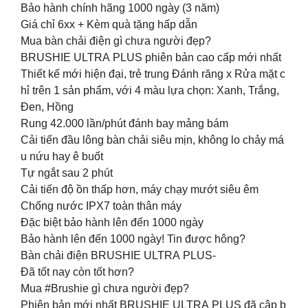
Bảo hành chính hãng 1000 ngày (3 năm)
Giá chỉ 6xx + Kèm quà tặng hấp dẫn
Mua bàn chải điện gì chưa người đẹp?
BRUSHIE ULTRA PLUS phiên bản cao cấp mới nhất
Thiết kế mới hiện đại, trẻ trung Đánh răng x Rửa mặt c
hỉ trên 1 sản phẩm, với 4 màu lựa chọn: Xanh, Trắng,
Đen, Hồng
Rung 42.000 lần/phút đánh bay mảng bám
Cải tiến đầu lông bàn chải siêu mịn, không lo chảy má
u nứu hay ê buốt
Tự ngắt sau 2 phút
Cải tiến độ ồn thấp hơn, máy chạy mướt siêu êm
Chống nước IPX7 toàn thân máy
Đặc biệt bảo hành lên đến 1000 ngày
Bảo hành lên đến 1000 ngày! Tin được hông?
Bàn chải điện BRUSHIE ULTRA PLUS-
Đã tốt nay còn tốt hơn?
Mua #Brushie gì chưa người đẹp?
Phiên bản mới nhất BRUSHIE ULTRA PLUS đã cập b