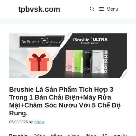
Skip
tpbvsk.com
to
Menu
content
Brushie Là Sản Phẩm Tích Hợp 3
Trong 1 Bàn Chải Điện+Máy Rửa
Mặt+Chăm Sóc Nướu Với 5 Chế Độ
Rung.
05/08/2025
by
tpbvsk