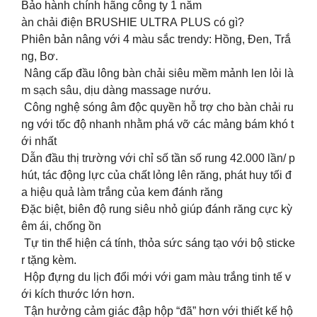
Bảo hành chính hãng công ty 1 năm
àn chải điện BRUSHIE ULTRA PLUS có gì?
Phiên bản nâng với 4 màu sắc trendy: Hồng, Đen, Trắ
ng, Bơ.
Nâng cấp đầu lông bàn chải siêu mềm mảnh len lỏi là
m sạch sâu, dịu dàng massage nướu.
Công nghệ sóng âm độc quyền hỗ trợ cho bàn chải ru
ng với tốc độ nhanh nhằm phá vỡ các mảng bám khó t
ới nhất
Dẫn đầu thị trường với chỉ số tần số rung 42.000 lần/ p
hút, tác động lực của chất lỏng lên răng, phát huy tối đ
a hiệu quả làm trắng của kem đánh răng
Đặc biệt, biên độ rung siêu nhỏ giúp đánh răng cực kỳ
êm ái, chống ồn
Tự tin thể hiện cá tính, thỏa sức sáng tạo với bộ sticke
r tặng kèm.
Hộp đựng du lịch đổi mới với gam màu trắng tinh tế v
ới kích thước lớn hơn.
Tận hưởng cảm giác đập hộp “đã” hơn với thiết kế hộ