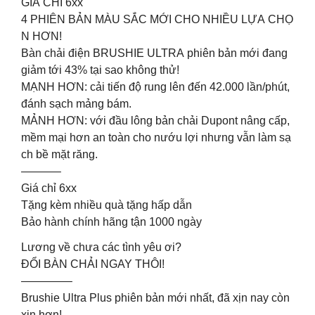
GIÁ CHỈ 6xx
4 PHIÊN BẢN MÀU SẮC MỚI CHO NHIỀU LỰA CHỌ
N HƠN!
Bàn chải điện BRUSHIE ULTRA phiên bản mới đang
giảm tới 43% tại sao không thử!
️MẠNH HƠN: cải tiến độ rung lên đến 42.000 lần/phút,
đánh sạch mảng bám.
️MẢNH HƠN: với đầu lông bản chải Dupont nâng cấp,
mềm mại hơn an toàn cho nướu lợi nhưng vẫn làm sạ
ch bề mặt răng.
———–
Giá chỉ 6xx
Tặng kèm nhiều quà tặng hấp dẫn
Bảo hành chính hãng tận 1000 ngày
Lương về chưa các tình yêu ơi?
ĐỔI BÀN CHẢI NGAY THÔI!
————–
Brushie Ultra Plus phiên bản mới nhất, đã xịn nay còn
xịn hơn!