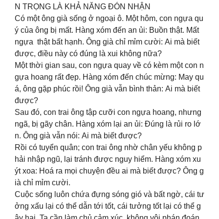
N TRỌNG LÀ KHẢ NĂNG ĐÓN NHẬN
Có một ông già sống ở ngoại ô. Một hôm, con ngựa qu
ý của ông bị mất. Hàng xóm đến an ủi: Buồn thật. Mất
ngựa thật bất hạnh. Ông già chỉ mỉm cười: Ai mà biết
được, điều này có đúng là xui không nữa?
Một thời gian sau, con ngựa quay về có kèm một con n
gựa hoang rất đẹp. Hàng xóm đến chúc mừng: May qu
á, ông gặp phúc rồi! Ông già vẫn bình thản: Ai mà biết
được?
Sau đó, con trai ông tập cưỡi con ngựa hoang, nhưng
ngã, bị gãy chân. Hàng xóm lại an ủi: Đúng là rủi ro lớ
n. Ông già vẫn nói: Ai mà biết được?
Rồi có tuyển quân; con trai ông nhờ chân yếu không p
hải nhập ngũ, lại tránh được nguy hiểm. Hàng xóm xu
ýt xoa: Hoá ra mọi chuyện đều ai mà biết được? Ông g
ià chỉ mỉm cười.
Cuộc sống luôn chứa đựng sóng gió và bất ngờ, cái tư
ởng xấu lại có thể dẫn tới tốt, cái tưởng tốt lại có thể g
ây hại. Ta cần làm chủ cảm xúc, không vội phán đoán