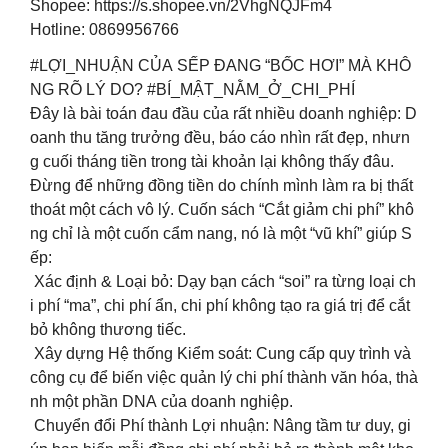
Shopee: https://s.shopee.vn/2VhgNQJFm4
Hotline: 0869956766
#LỢI_NHUẬN CỦA SẾP ĐANG “BỐC HƠI” MÀ KHÔ
NG RÕ LÝ DO? #BÍ_MẬT_NẰM_Ở_CHI_PHÍ
Đây là bài toán đau đầu của rất nhiều doanh nghiệp: D
oanh thu tăng trưởng đều, báo cáo nhìn rất đẹp, nhưn
g cuối tháng tiền trong tài khoản lại không thấy đâu.
Đừng để những đồng tiền do chính mình làm ra bị thất
thoát một cách vô lý. Cuốn sách “Cắt giảm chi phí” khô
ng chỉ là một cuốn cẩm nang, nó là một “vũ khí” giúp S
ếp:
Xác định & Loại bỏ: Dạy bạn cách “soi” ra từng loại ch
i phí “ma”, chi phí ẩn, chi phí không tạo ra giá trị để cắt
bỏ không thương tiếc.
Xây dựng Hệ thống Kiểm soát: Cung cấp quy trình và
công cụ để biến việc quản lý chi phí thành văn hóa, thà
nh một phần DNA của doanh nghiệp.
Chuyển đổi Phí thành Lợi nhuận: Nâng tầm tư duy, gi