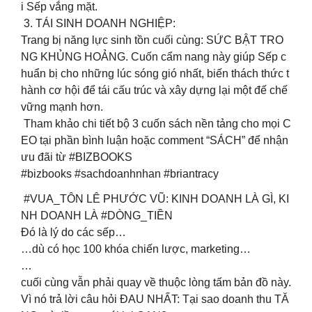
i Sếp vắng mặt.
️ 3. TÁI SINH DOANH NGHIỆP:
Trang bị năng lực sinh tồn cuối cùng: SỨC BẬT TRO
NG KHỦNG HOẢNG. Cuốn cẩm nang này giúp Sếp c
huẩn bị cho những lúc sóng gió nhất, biến thách thức t
hành cơ hội để tái cấu trúc và xây dựng lại một đế chế
vững mạnh hơn.
Tham khảo chi tiết bộ 3 cuốn sách nền tảng cho mọi C
EO tại phần bình luận hoặc comment “SÁCH” để nhận
ưu đãi từ #BIZBOOKS
#bizbooks #sachdoanhnhan #briantracy
#VUA_TÔN LÊ PHƯỚC VŨ: KINH DOANH LÀ GÌ, KI
NH DOANH LÀ #DÒNG_TIỀN
Đó là lý do các sếp…
…dù có học 100 khóa chiến lược, marketing…
…
cuối cùng vẫn phải quay về thuộc lòng tấm bản đồ này.
Vì nó trả lời câu hỏi ĐAU NHẤT: Tại sao doanh thu TĂ