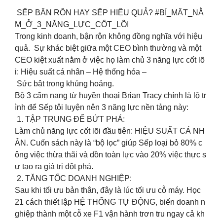
️ SẾP BẬN RỘN HAY SẾP HIỆU QUẢ? #BÍ_MẬT_NẰ
M_Ở_3_NĂNG_LỰC_CỐT_LÕI
Trong kinh doanh, bận rộn không đồng nghĩa với hiệu
quả. Sự khác biệt giữa một CEO bình thường và một
CEO kiệt xuất nằm ở việc họ làm chủ 3 năng lực cốt lõ
i: Hiệu suất cá nhân – Hệ thống hóa –
Sức bật trong khủng hoảng.
Bộ 3 cẩm nang từ huyền thoại Brian Tracy chính là lộ tr
ình để Sếp tôi luyện nên 3 năng lực nền tảng này:
1. TẬP TRUNG ĐỂ BỨT PHÁ:
Làm chủ năng lực cốt lõi đầu tiên: HIỆU SUẤT CÁ NH
ÂN. Cuốn sách này là “bộ lọc” giúp Sếp loại bỏ 80% c
ông việc thừa thãi và dồn toàn lực vào 20% việc thực s
ự tạo ra giá trị đột phá.
2. TĂNG TỐC DOANH NGHIỆP:
Sau khi tối ưu bản thân, đây là lúc tối ưu cỗ máy. Học
21 cách thiết lập HỆ THỐNG TỰ ĐỘNG, biến doanh n
ghiệp thành một cỗ xe F1 vận hành trơn tru ngay cả kh