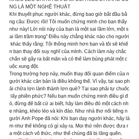
NG LÀ MỘT NGHỆ THUẬT
Khi thuyết phục người khác, đừng bao giờ bắt đầu bằ
ng câu: Được rồi! Tôi muốn chứng minh cho bạn thấy
như này! Lời nói này của bạn là một sai lầm lớn, một s
ai lầm trầm trọng” Điều này chẳng khác nào cho người
khác thấy rằng: Tôi thông minh hơn bạn và tôi sẽ khiế
n bạn thay đổi suy nghĩ của mình. Cách làm này chắc
chắn sẽ gây ra bất mãn và có thể làm bùng phát một c
uộc xung đột.
Trong trường hợp này, muốn thay đổi quan điểm của n
gười khác căn bản là điều không thể. Vì vậy, tại sao ph
ải chữa lợn lành thành lợn què? Tại sao phải tự chuốc
lấy phiền phức? Nếu bạn muốn chứng minh điều gì đ
ó, đừng để bất cứ ai biết, hãy làm điều đó một cách nh
ẹ nhàng, khéo léo và kín đáo. Như nhà thơ nổi tiếng n
gười Anh Pope đã nói: Khi bạn dạy người khác, hãy là
m như thể không có gì xảy ra. Mọi thứ nên được đưa r
a một cách vô thức, như thể chúng đã bị lãng quên.