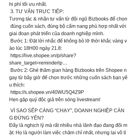
hi phí tối ưu nhất.
3. TƯ VẤN TRỰC TIẾP:
Tương tác & nhận tư vấn từ đội ngũ Bizbooks để chọn
đúng cuốn sách, đúng bộ cẩm nang phù hợp nhất với
giai đoạn phát triển của doanh nghiệp mình.
Bước 1: Đặt lời nhắc để không bỏ lỡ thời khắc vàng v
ào lúc 18H00 ngày 21.8:
https://live.shopee.vn/p/share?
share_target=reminderlp…
Bước 2: Ghé thăm gian hàng Bizbooks trên Shopee n
gay từ bây giờ để chọn trước những cuốn sách bạn yê
u thích:
https://s.shopee.vn/40WU5Q4Z9P
Hẹn gặp quý độc giả trên sóng livestream!
VÌ SAO SẾP CÀNG “CHẠY”, DOANH NGHIỆP CÀN
G ĐỨNG YÊN?
Đây là nghịch lý mà rất nhiều nhà lãnh đạo đang đối m
ặt: Họ là người làm việc chăm chỉ nhất, nhưng lại vô tì