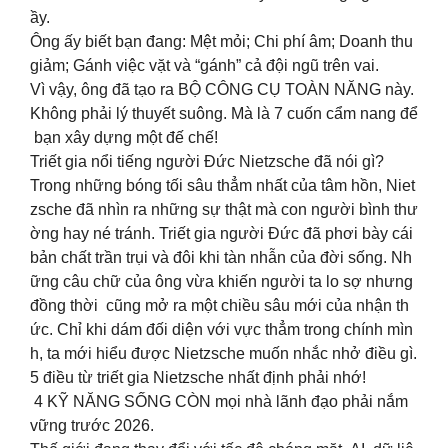
ầy.
Ông ấy biết bạn đang: Mệt mỏi; Chi phí âm; Doanh thu
giảm; Gánh việc vặt và “gánh” cả đội ngũ trên vai.
Vì vậy, ông đã tạo ra BỘ CÔNG CỤ TOÀN NĂNG này.
Không phải lý thuyết suông. Mà là 7 cuốn cẩm nang để
bạn xây dựng một đế chế!
Triết gia nổi tiếng người Đức Nietzsche đã nói gì?
Trong những bóng tối sâu thẳm nhất của tâm hồn, Niet
zsche đã nhìn ra những sự thật mà con người bình thư
ờng hay né tránh. Triết gia người Đức đã phơi bày cái
bản chất trần trụi và đôi khi tàn nhẫn của đời sống. Nh
ững câu chữ của ông vừa khiến người ta lo sợ nhưng
đồng thời cũng mở ra một chiều sâu mới của nhận th
ức. Chỉ khi dám đối diện với vực thẳm trong chính mìn
h, ta mới hiểu được Nietzsche muốn nhắc nhở điều gì.
5 điều từ triết gia Nietzsche nhất định phải nhớ!
4 KỸ NĂNG SỐNG CÒN mọi nhà lãnh đạo phải nắm
vững trước 2026.