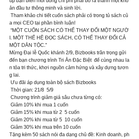
úp bạn biến mỗi đồng chi phí phải bỏ ra thành một kho
ản đầu tư thông minh và sinh lời.
Tham khảo chi tiết cuốn sách phải có trong tủ sách củ
a mọi CEO tại phần bình luận!
“MỘT CUỐN SÁCH CÓ THỂ THAY ĐỔI MỘT NGƯỜ
I. MỘT THẾ HỆ ĐỌC SÁCH, CÓ THỂ THAY ĐỔI CẢ
MỘT DÂN TỘC.”
Mừng Đại lễ Quốc khánh 2/9, Bizbooks trân trọng gửi
đến bạn chương trình Tri Ân Đặc Biệt để cùng nhau la
n tỏa tri thức, khơi nguồn cảm hứng và xây dựng tươn
g lai.
Ưu đãi áp dụng toàn bộ sách Bizbooks
Thời gian: 21/8 5/9
Chương trình giảm giá sâu chưa từng có:
Giảm 10% khi mua 1 cuốn
Giảm 15% khi mua từ 2 5 cuốn
Giảm 20% khi mua từ 5 10 cuốn
Giảm 30% khi mua trên 10 cuốn
Tặng kèm 50 sách nói đa dạng chủ đề: Kinh doanh, ph