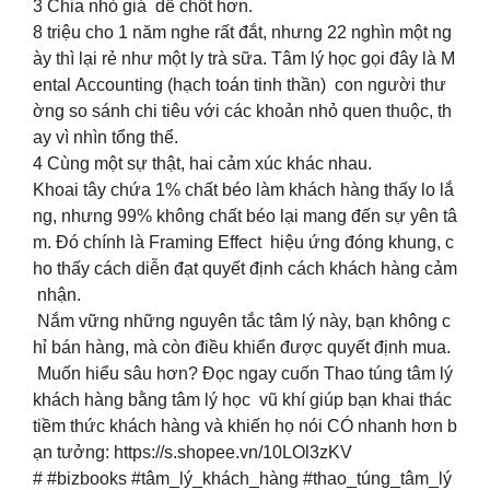
3️ Chia nhỏ giá dễ chốt hơn.
8 triệu cho 1 năm nghe rất đắt, nhưng 22 nghìn một ng
ày thì lại rẻ như một ly trà sữa. Tâm lý học gọi đây là M
ental Accounting (hạch toán tinh thần) con người thư
ờng so sánh chi tiêu với các khoản nhỏ quen thuộc, th
ay vì nhìn tổng thể.
4️ Cùng một sự thật, hai cảm xúc khác nhau.
Khoai tây chứa 1% chất béo làm khách hàng thấy lo lắ
ng, nhưng 99% không chất béo lại mang đến sự yên tâ
m. Đó chính là Framing Effect hiệu ứng đóng khung, c
ho thấy cách diễn đạt quyết định cách khách hàng cảm
nhận.
Nắm vững những nguyên tắc tâm lý này, bạn không c
hỉ bán hàng, mà còn điều khiển được quyết định mua.
Muốn hiểu sâu hơn? Đọc ngay cuốn Thao túng tâm lý
khách hàng bằng tâm lý học vũ khí giúp bạn khai thác
tiềm thức khách hàng và khiến họ nói CÓ nhanh hơn b
ạn tưởng: https://s.shopee.vn/10LOl3zKV
#️ #bizbooks #tâm_lý_khách_hàng #thao_túng_tâm_lý