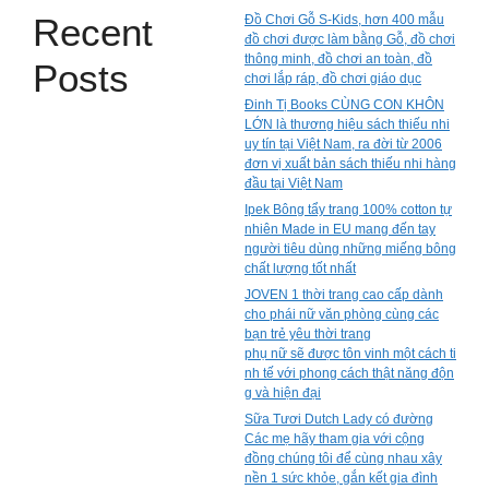
Recent
Đồ Chơi Gỗ S-Kids, hơn 400 mẫu
đồ chơi được làm bằng Gỗ, đồ chơi
thông minh, đồ chơi an toàn, đồ
Posts
chơi lắp ráp, đồ chơi giáo dục
Đinh Tị Books CÙNG CON KHÔN
LỚN là thương hiệu sách thiếu nhi
uy tín tại Việt Nam, ra đời từ 2006
đơn vị xuất bản sách thiếu nhi hàng
đầu tại Việt Nam
Ipek Bông tẩy trang 100% cotton tự
nhiên Made in EU mang đến tay
người tiêu dùng những miếng bông
chất lượng tốt nhất
JOVEN 1 thời trang cao cấp dành
cho phái nữ văn phòng cùng các
bạn trẻ yêu thời trang
phụ nữ sẽ được tôn vinh một cách ti
nh tế với phong cách thật năng độn
g và hiện đại
Sữa Tươi Dutch Lady có đường
Các mẹ hãy tham gia với cộng
đồng chúng tôi để cùng nhau xây
nền 1 sức khỏe, gắn kết gia đình