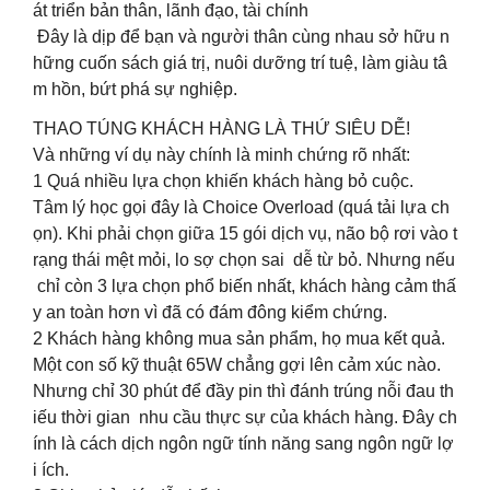
át triển bản thân, lãnh đạo, tài chính
Đây là dịp để bạn và người thân cùng nhau sở hữu n
hững cuốn sách giá trị, nuôi dưỡng trí tuệ, làm giàu tâ
m hồn, bứt phá sự nghiệp.
THAO TÚNG KHÁCH HÀNG LÀ THỨ SIÊU DỄ!
Và những ví dụ này chính là minh chứng rõ nhất:
1️ Quá nhiều lựa chọn khiến khách hàng bỏ cuộc.
Tâm lý học gọi đây là Choice Overload (quá tải lựa ch
ọn). Khi phải chọn giữa 15 gói dịch vụ, não bộ rơi vào t
rạng thái mệt mỏi, lo sợ chọn sai dễ từ bỏ. Nhưng nếu
chỉ còn 3 lựa chọn phổ biến nhất, khách hàng cảm thấ
y an toàn hơn vì đã có đám đông kiểm chứng.
2️ Khách hàng không mua sản phẩm, họ mua kết quả.
Một con số kỹ thuật 65W chẳng gợi lên cảm xúc nào.
Nhưng chỉ 30 phút để đầy pin thì đánh trúng nỗi đau th
iếu thời gian nhu cầu thực sự của khách hàng. Đây ch
ính là cách dịch ngôn ngữ tính năng sang ngôn ngữ lợ
i ích.