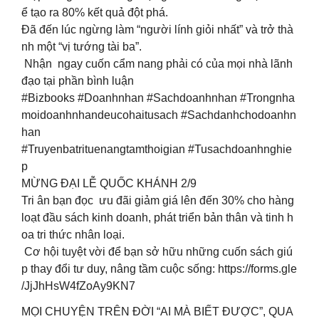
ể tạo ra 80% kết quả đột phá.
Đã đến lúc ngừng làm “người lính giỏi nhất” và trở thà
nh một “vị tướng tài ba”.
Nhận ngay cuốn cẩm nang phải có của mọi nhà lãnh
đạo tại phần bình luận
#Bizbooks #Doanhnhan #Sachdoanhnhan #Trongnha
moidoanhnhandeucohaitusach #Sachdanhchodoanhn
han
#Truyenbatrituenangtamthoigian #Tusachdoanhnghie
p
MỪNG ĐẠI LỄ QUỐC KHÁNH 2/9
Tri ân bạn đọc ưu đãi giảm giá lên đến 30% cho hàng
loạt đầu sách kinh doanh, phát triển bản thân và tinh h
oa tri thức nhân loại.
Cơ hội tuyệt vời để bạn sở hữu những cuốn sách giú
p thay đổi tư duy, nâng tầm cuộc sống: https://forms.gle
/JjJhHsW4fZoAy9KN7
MỌI CHUYỆN TRÊN ĐỜI “AI MÀ BIẾT ĐƯỢC”, QUA