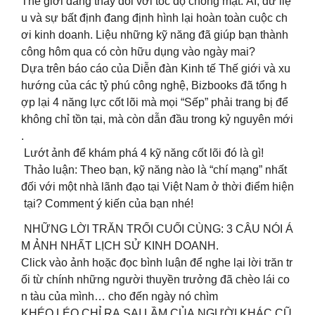
Thế giới đang thay đổi với tốc độ chóng mặt. AI, dữ liệ
u và sự bất định đang định hình lại hoàn toàn cuộc ch
ơi kinh doanh. Liệu những kỹ năng đã giúp bạn thành
công hôm qua có còn hữu dụng vào ngày mai?
Dựa trên báo cáo của Diễn đàn Kinh tế Thế giới và xu
hướng của các tỷ phú công nghệ, Bizbooks đã tổng h
ợp lại 4 năng lực cốt lõi mà mọi “Sếp” phải trang bị để
không chỉ tồn tại, mà còn dẫn đầu trong kỷ nguyên mới
.
Lướt ảnh để khám phá 4 kỹ năng cốt lõi đó là gì!
Thảo luận: Theo bạn, kỹ năng nào là “chí mạng” nhất
đối với một nhà lãnh đạo tại Việt Nam ở thời điểm hiện
tại? Comment ý kiến của bạn nhé!
NHỮNG LỜI TRĂN TRỐI CUỐI CÙNG: 3 CÂU NÓI Á
M ẢNH NHẤT LỊCH SỬ KINH DOANH.
Click vào ảnh hoặc đọc bình luận để nghe lại lời trăn tr
ối từ chính những người thuyền trưởng đã chèo lái co
n tàu của mình… cho đến ngày nó chìm
KHÉO LÉO CHỈ RA SAI LẦM CỦA NGƯỜI KHÁC CŨ