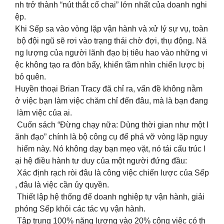
nh trở thành “nút thắt cổ chai” lớn nhất của doanh nghi
ệp.
Khi Sếp sa vào vòng lặp vận hành và xử lý sự vụ, toàn
bộ đội ngũ sẽ rơi vào trạng thái chờ đợi, thụ động. Nă
ng lượng của người lãnh đạo bị tiêu hao vào những vi
ệc không tạo ra đòn bẩy, khiến tầm nhìn chiến lược bị
bỏ quên.
Huyền thoại Brian Tracy đã chỉ ra, vấn đề không nằm
ở việc bạn làm việc chăm chỉ đến đâu, mà là bạn đang
làm việc của ai.
Cuốn sách “Đừng chạy nữa: Dùng thời gian như một l
ãnh đạo” chính là bộ công cụ để phá vỡ vòng lặp nguy
hiểm này. Nó không dạy bạn mẹo vặt, nó tái cấu trúc l
ại hệ điều hành tư duy của một người đứng đầu:
Xác định rạch ròi đâu là công việc chiến lược của Sếp
, đâu là việc cần ủy quyền.
Thiết lập hệ thống để doanh nghiệp tự vận hành, giải
phóng Sếp khỏi các tác vụ vận hành.
Tập trung 100% năng lượng vào 20% công việc có th