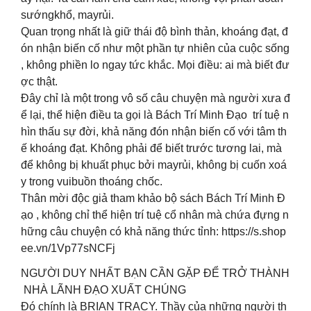
sướngkhổ, mayrủi.
Quan trọng nhất là giữ thái độ bình thản, khoáng đạt, đ
ón nhận biến cố như một phần tự nhiên của cuộc sống
, không phiền lo ngay tức khắc. Mọi điều: ai mà biết đư
ợc thật.
Đây chỉ là một trong vô số câu chuyện mà người xưa đ
ể lại, thể hiện điều ta gọi là Bách Trí Minh Đạo trí tuệ n
hìn thấu sự đời, khả năng đón nhận biến cố với tâm th
ế khoáng đạt. Không phải để biết trước tương lai, mà
để không bị khuất phục bởi mayrủi, không bị cuốn xoá
y trong vuibuồn thoáng chốc.
Thân mời độc giả tham khảo bộ sách Bách Trí Minh Đ
ạo , không chỉ thể hiện trí tuệ cổ nhân mà chứa đựng n
hững câu chuyện có khả năng thức tỉnh: https://s.shop
ee.vn/1Vp77sNCFj
NGƯỜI DUY NHẤT BẠN CẦN GẶP ĐỂ TRỞ THÀNH
NHÀ LÃNH ĐẠO XUẤT CHÚNG
Đó chính là BRIAN TRACY. Thầy của những người th