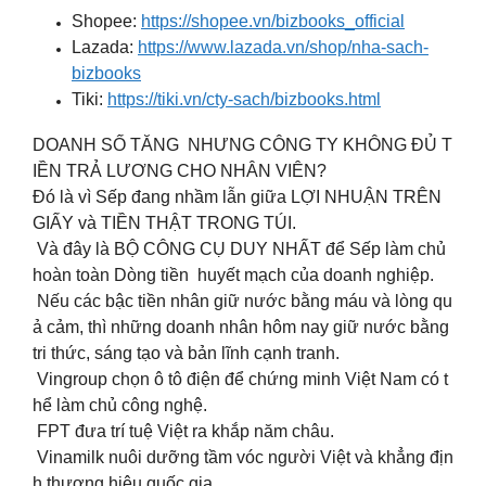
Shopee:
https://shopee.vn/bizbooks_official
Lazada:
https://www.lazada.vn/shop/nha-sach-
bizbooks
Tiki:
https://tiki.vn/cty-sach/bizbooks.html
DOANH SỐ TĂNG NHƯNG CÔNG TY KHÔNG ĐỦ T
IỀN TRẢ LƯƠNG CHO NHÂN VIÊN?
Đó là vì Sếp đang nhầm lẫn giữa LỢI NHUẬN TRÊN
GIẤY và TIỀN THẬT TRONG TÚI.
Và đây là BỘ CÔNG CỤ DUY NHẤT để Sếp làm chủ
hoàn toàn Dòng tiền huyết mạch của doanh nghiệp.
Nếu các bậc tiền nhân giữ nước bằng máu và lòng qu
ả cảm, thì những doanh nhân hôm nay giữ nước bằng
tri thức, sáng tạo và bản lĩnh cạnh tranh.
Vingroup chọn ô tô điện để chứng minh Việt Nam có t
hể làm chủ công nghệ.
FPT đưa trí tuệ Việt ra khắp năm châu.
Vinamilk nuôi dưỡng tầm vóc người Việt và khẳng địn
h thương hiệu quốc gia.