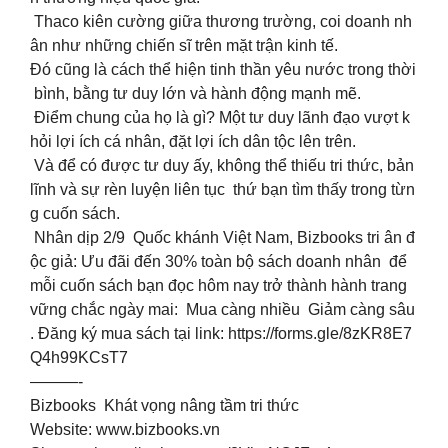
Thaco kiên cường giữa thương trường, coi doanh nh
ân như những chiến sĩ trên mặt trận kinh tế.
Đó cũng là cách thể hiện tinh thần yêu nước trong thời
bình, bằng tư duy lớn và hành động mạnh mẽ.
Điểm chung của họ là gì? Một tư duy lãnh đạo vượt k
hỏi lợi ích cá nhân, đặt lợi ích dân tộc lên trên.
Và để có được tư duy ấy, không thể thiếu tri thức, bản
lĩnh và sự rèn luyện liên tục thứ bạn tìm thấy trong từn
g cuốn sách.
Nhân dịp 2/9 Quốc khánh Việt Nam, Bizbooks tri ân đ
ộc giả: Ưu đãi đến 30% toàn bộ sách doanh nhân để
mỗi cuốn sách bạn đọc hôm nay trở thành hành trang
vững chắc ngày mai: Mua càng nhiều Giảm càng sâu
. Đăng ký mua sách tại link: https://forms.gle/8zKR8E7
Q4h99KCsT7
———-
Bizbooks Khát vọng nâng tầm tri thức
Website: www.bizbooks.vn