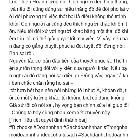
Lục Thiệu Hoành từng nói: Con người đều hiếu thắng,
và nếu tôi cũng dùng sự hiếu thắng đó để đối phó lại v
ới đối phương thì việc thất bại là điều không thể tránh
khỏi. Con người ai cũng đều thích người khác khiêm t
ốn. Nếu tôi đối xử với người khác bằng một thái độ khi
êm tốn, tôi có thể giải quyết tốt mọi việc. Vì vậy, nếu bạ
n đang cố gắng thuyết phục ai đó, tuyệt đối đừng nói:
Bạn sai rồi.
Nguyên tắc cơ bản đầu tiên của thuyết phục là: Thể hi
ện sự tôn trọng đối với ý kiến của người khác. Nếu bạ
n nghĩ ai đó đang nói sai điều gì Đúng vậy, ngay cả kh
i bạn chắc chắn rằng họ sai –
tốt hơn hết bạn nên nói những lời như: À, khoan đã, t
ôi có một ý tưởng khác, tôi không biết có đúng không.
Giả sử tôi có nói sai, hy vọng bạn chỉnh sửa lại giúp tôi
. Chúng ta hãy cùng nhau xem xét chuyện này.
[Trích Tiểu tiết quyết định thành bại]
#Bizbooks #Doanhnhan #Sachdoanhnhan #Trongnha
moidoanhnhandeucohaitusach #Sachdanhchodoanhn