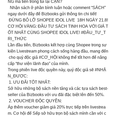
NG mà tiền trong túi lại CẠN?
Nhận sách ở phần bình luận hoặc comment “SÁCH”
ngay dưới đây để Bizbooks gửi thông tin chi tiết!
ĐỪNG BỎ LỠ SHOPEE IDOL LIVE 18H NGÀY 21.8!
CƠ HỘI VÀNG: ĐẦU TƯ SÁCH TINH HOA VỚI GIÁ T
ỐT NHẤT CÙNG SHOPEE IDOL LIVE! #ĐẦU_TƯ_T
RI_THỨC
Lần đầu tiên, Bizbooks kết hợp cùng Shopee trong sự
kiện Livestream phong cách sống hàng đầu, mang đến
cho quý độc giả #CƠ_HỘI không thể tốt hơn để nâng
cấp “thư viện lãnh đạo” của mình.
Trong phiên live độc quyền này, quý độc giả sẽ #NHẬ
N_ĐƯỢC:
1. ƯU ĐÃI TỐT NHẤT:
Sở hữu những bộ sách nền tảng và các tựa sách best-
seller của Bizbooks với ưu đãi đặc biệt lên đến 50%.
2. VOUCHER ĐỘC QUYỀN:
Áp thêm voucher giảm giá 20% trực tiếp trên livestrea
m. Cơ hội để Sếp sở hữu trọn bộ sách mình cần với c