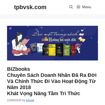
Skip
tpbvsk.com
to
Menu
content
BIZbooks
Chuyên Sách Doanh Nhân Đã Ra Đời
Và Chính Thức Đi Vào Hoạt Động Từ
Năm 2018
Khát Vọng Nâng Tầm Tri Thức
22/08/2025
by
tpbvsk