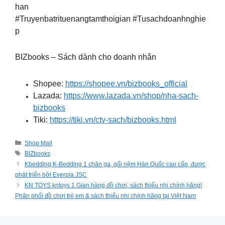
han
#Truyenbatrituenangtamthoigian #Tusachdoanhnghie
p
BIZbooks – Sách dành cho doanh nhân
Shopee:
https://shopee.vn/bizbooks_official
Lazada:
https://www.lazada.vn/shop/nha-sach-
bizbooks
Tiki:
https://tiki.vn/cty-sach/bizbooks.html
Categories
Shop Mall
Tags
BIZbooks
Kbedding K-Bedding 1 chăn ga, gối nệm Hàn Quốc cao cấp, được
phát triển bởi Everpia JSC
KN TOYS kntoys 1 Gian hàng đồ chơi, sách thiếu nhi chính hãng!
Phân phối đồ chơi trẻ em & sách thiếu nhi chính hãng tại Việt Nam