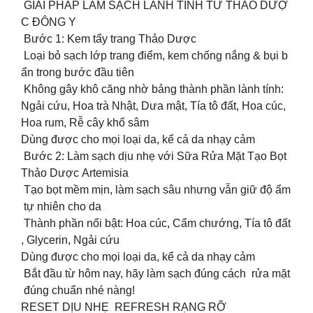
GIẢI PHÁP LÀM SẠCH LÀNH TÍNH TỪ THẢO DƯỢ
C ĐÔNG Y
Bước 1: Kem tẩy trang Thảo Dược
Loại bỏ sạch lớp trang điểm, kem chống nắng & bụi b
ẩn trong bước đầu tiên
Không gây khô căng nhờ bảng thành phần lành tính:
Ngải cứu, Hoa trà Nhật, Dưa mật, Tía tô đất, Hoa cúc,
Hoa rum, Rễ cây khổ sâm
Dùng được cho mọi loại da, kể cả da nhạy cảm
Bước 2: Làm sạch dịu nhẹ với Sữa Rửa Mặt Tạo Bọt
Thảo Dược Artemisia
Tạo bọt mềm mịn, làm sạch sâu nhưng vẫn giữ độ ẩm
tự nhiên cho da
Thành phần nổi bật: Hoa cúc, Cẩm chướng, Tía tô đất
, Glycerin, Ngải cứu
Dùng được cho mọi loại da, kể cả da nhạy cảm
Bắt đầu từ hôm nay, hãy làm sạch đúng cách rửa mặt
đúng chuẩn nhé nàng!
RESET DỊU NHẸ REFRESH RẠNG RỠ