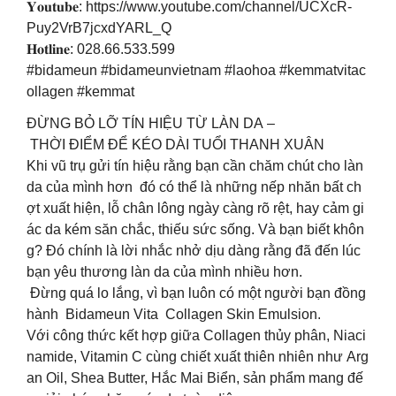
𝐘𝐨𝐮𝐭𝐮𝐛𝐞: https://www.youtube.com/channel/UCXcR-
Puy2VrB7jcxdYARL_Q
𝐇𝐨𝐭𝐥𝐢𝐧𝐞: 028.66.533.599
#bidameun #bidameunvietnam #laohoa #kemmatvitac
ollagen #kemmat
ĐỪNG BỎ LỠ TÍN HIỆU TỪ LÀN DA –
THỜI ĐIỂM ĐỂ KÉO DÀI TUỔI THANH XUÂN
Khi vũ trụ gửi tín hiệu rằng bạn cần chăm chút cho làn
da của mình hơn đó có thể là những nếp nhăn bất ch
ợt xuất hiện, lỗ chân lông ngày càng rõ rệt, hay cảm gi
ác da kém săn chắc, thiếu sức sống. Và bạn biết khôn
g? Đó chính là lời nhắc nhở dịu dàng rằng đã đến lúc
bạn yêu thương làn da của mình nhiều hơn.
Đừng quá lo lắng, vì bạn luôn có một người bạn đồng
hành Bidameun Vita Collagen Skin Emulsion.
Với công thức kết hợp giữa Collagen thủy phân, Niaci
namide, Vitamin C cùng chiết xuất thiên nhiên như Arg
an Oil, Shea Butter, Hắc Mai Biển, sản phẩm mang đế