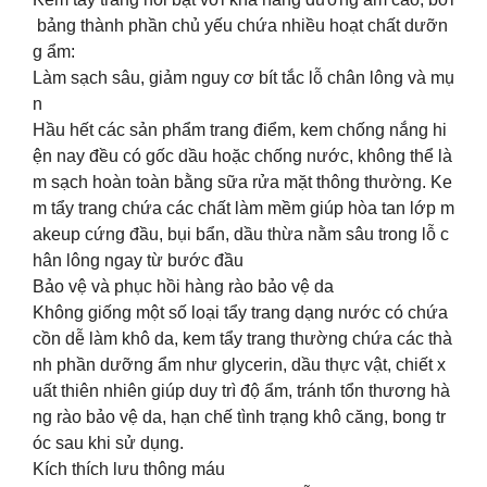
bảng thành phần chủ yếu chứa nhiều hoạt chất dưỡn
g ẩm:
Làm sạch sâu, giảm nguy cơ bít tắc lỗ chân lông và mụ
n
Hầu hết các sản phẩm trang điểm, kem chống nắng hi
ện nay đều có gốc dầu hoặc chống nước, không thể là
m sạch hoàn toàn bằng sữa rửa mặt thông thường. Ke
m tẩy trang chứa các chất làm mềm giúp hòa tan lớp m
akeup cứng đầu, bụi bẩn, dầu thừa nằm sâu trong lỗ c
hân lông ngay từ bước đầu
Bảo vệ và phục hồi hàng rào bảo vệ da
Không giống một số loại tẩy trang dạng nước có chứa
cồn dễ làm khô da, kem tẩy trang thường chứa các thà
nh phần dưỡng ẩm như glycerin, dầu thực vật, chiết x
uất thiên nhiên giúp duy trì độ ẩm, tránh tổn thương hà
ng rào bảo vệ da, hạn chế tình trạng khô căng, bong tr
óc sau khi sử dụng.
Kích thích lưu thông máu