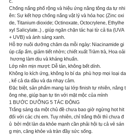
c.
Chống nắng phổ rộng và hiệu ứng nâng tông da tự nhi
ên: Sự kết hợp chống nắng vật lý và hóa học (Zinc oxi
de, Titanium dioxide; Octinoxate, Octocrylene, Ethylhe
xyl Salicylate..) , giúp ngăn chặn tác hại từ cả tia (UVA
+ UVB) và ánh sáng xanh.
Hỗ trợ nuôi dưỡng chăm da mỗi ngày: Niacinamide gi
úp cấp ẩm, giảm tiết nhờn; chiết xuất Tràm trà, Hoa oải
hương làm dịu và kháng khuẩn.
Lớp nền mịn mượt: Dễ tán, không bết dính.
Không lo kích ứng, không lo bí da phù hợp mọi loại da
, kể cả da dầu và da nhạy cảm.
Đặc biệt, sản phẩm mang lại lớp finish tự nhiên, nâng t
ông nhẹ, giúp bạn tự tin với mặt mộc của mình
1 BƯỚC DƯỠNG 5 TÁC ĐỘNG
Trắng sáng da một chủ đề chưa bao giờ ngừng hot hit
đối với các chị em. Tuy nhiên, chỉ trắng thôi thì chưa đ
ủ bởi một làn da khỏe mạnh cần phải hội tụ cả vẻ sán
g mịn, căng khỏe và tràn đầy sức sống.