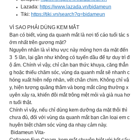
Lazada:
https://www.lazada.vn/bidameun
Tiki:
https://tiki.vn/search?q=bidameun
VÌ SAO PHẢI DÙNG KEM MẮT
Bạn có biết, vùng da quanh mắt là nơi tố cáo tuổi tác s
ớm nhất trên gương mặt?
Nguyên nhân là vì khu vực này mỏng hơn da mặt đến
3 5 lần, lại gần như không có tuyến dầu để tự duy trì đ
ộ ẩm. Chính vì vậy, chỉ cần bạn thức khuya, căng thẳn
g hoặc thiếu chăm sóc, vùng da quanh mắt sẽ nhanh c
hóng xuất hiện nếp nhăn, vết chân chim. Không chỉ vậ
y, hiện tượng quầng thâm và bọng mắt cũng thường x
uyên xảy ra, khiến đôi mắt trông mệt mỏi và già nua hơ
n tuổi thật.
Chính vì vậy, nếu chỉ dùng kem dưỡng da mặt thôi thì
chưa đủ, đối với vùng da quanh mắt bạn cần loại em c
huyên biệt chăm sóc vùng da nhạy cảm này.
Bidameun Vita-
Collagen Eye Cream kem mắt chuyên biệt với kết cấu