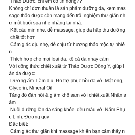
Thảo Dược, chị em có tin hông??
Không chỉ đơn thuần là sản phẩm dưỡng da, kem mas
sage thảo dược còn mang đến trải nghiệm thư giãn nh
ư một buổi spa nhẹ nhàng tại nhà:
️ Kết cấu mịn nhẹ, dễ massage, giúp da hấp thụ dưỡng
chất tốt hơn
️ Cảm giác dịu nhẹ, dễ chịu từ hương thảo mộc tự nhiê
n
️ Thích hợp cho mọi loại da, kể cả da nhạy cảm
Với công thức chiết xuất từ Thảo Dược Đông Y, giúp l
àn da được:
Dưỡng ẩm Làm dịu Hỗ trợ phục hồi da với Mật ong,
Glycerin, Mineral Oil
Tăng độ đàn hồi & giảm khô sạm với chiết xuất Nhân s
âm
Nuôi dưỡng làn da sáng khỏe, đều màu với Nấm Phụ
c Linh, Đương quy
Đặc biệt:
‍️ Cảm giác thư giãn khi massage khiến bạn cảm thấy n