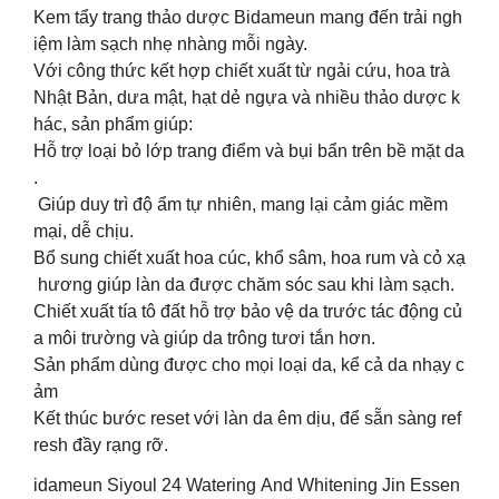
Kem tẩy trang thảo dược Bidameun mang đến trải ngh
iệm làm sạch nhẹ nhàng mỗi ngày.
Với công thức kết hợp chiết xuất từ ngải cứu, hoa trà
Nhật Bản, dưa mật, hạt dẻ ngựa và nhiều thảo dược k
hác, sản phẩm giúp:
Hỗ trợ loại bỏ lớp trang điểm và bụi bẩn trên bề mặt da
.
Giúp duy trì độ ẩm tự nhiên, mang lại cảm giác mềm
mại, dễ chịu.
Bổ sung chiết xuất hoa cúc, khổ sâm, hoa rum và cỏ xạ
hương giúp làn da được chăm sóc sau khi làm sạch.
Chiết xuất tía tô đất hỗ trợ bảo vệ da trước tác động củ
a môi trường và giúp da trông tươi tắn hơn.
Sản phẩm dùng được cho mọi loại da, kể cả da nhạy c
ảm
Kết thúc bước reset với làn da êm dịu, để sẵn sàng ref
resh đầy rạng rỡ.
idameun Siyoul 24 Watering And Whitening Jin Essen