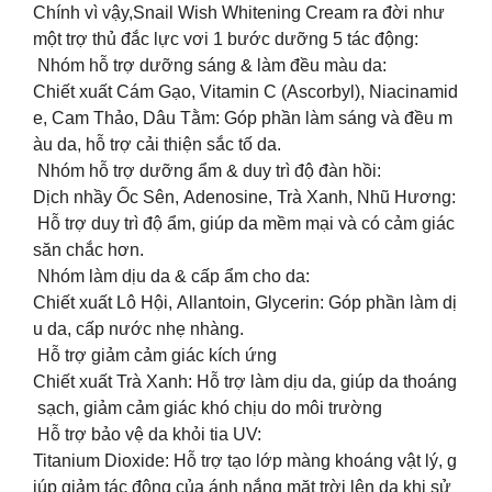
Chính vì vậy,Snail Wish Whitening Cream ra đời như
một trợ thủ đắc lực vơi 1 bước dưỡng 5 tác động:
Nhóm hỗ trợ dưỡng sáng & làm đều màu da:
Chiết xuất Cám Gạo, Vitamin C (Ascorbyl), Niacinamid
e, Cam Thảo, Dâu Tằm: Góp phần làm sáng và đều m
àu da, hỗ trợ cải thiện sắc tố da.
Nhóm hỗ trợ dưỡng ẩm & duy trì độ đàn hồi:
Dịch nhầy Ốc Sên, Adenosine, Trà Xanh, Nhũ Hương:
Hỗ trợ duy trì độ ẩm, giúp da mềm mại và có cảm giác
săn chắc hơn.
Nhóm làm dịu da & cấp ẩm cho da:
Chiết xuất Lô Hội, Allantoin, Glycerin: Góp phần làm dị
u da, cấp nước nhẹ nhàng.
Hỗ trợ giảm cảm giác kích ứng
Chiết xuất Trà Xanh: Hỗ trợ làm dịu da, giúp da thoáng
sạch, giảm cảm giác khó chịu do môi trường
️ Hỗ trợ bảo vệ da khỏi tia UV:
Titanium Dioxide: Hỗ trợ tạo lớp màng khoáng vật lý, g
iúp giảm tác động của ánh nắng mặt trời lên da khi sử