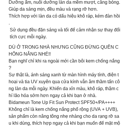
Dưỡng ẩm, nuôi dưỡng làn da mềm mượt, căng bóng.
Giúp da sáng mịn, đều màu và rạng rỡ hơn.
Thích hợp với làn da có dấu hiệu khô ráp, kém đàn hồi
.
Sử dụng đều đặn sáng và tối để cảm nhận sự thay đổi
tích cực mỗi ngày.
DÙ Ở TRONG NHÀ NHƯNG CŨNG ĐỪNG QUÊN C
HỐNG NẮNG NHÉ!!
Bạn nghĩ chỉ khi ra ngoài mới cần bôi kem chống nắng
?
Sự thật là, ánh sáng xanh từ màn hình máy tính, điện t
hoại và tia UV xuyên qua cửa kính vẫn âm thầm tấn cô
ng làn da mỗi ngày. Khiến da xỉn màu, khô ráp, thậm c
hí lão hóa sớm hơn ngay cả khi bạn ở nhà.
Bidameun Tone Up Fit Sun Protect SPF50+/PA++++
Không chỉ là kem chống nắng phổ rộng (UVA + UVB),
sản phẩm còn nâng tông nhẹ nhàng cho da rạng rỡ sa
u khi dùng, thích hợp ngay cả khi bạn muốn để mặt mộ