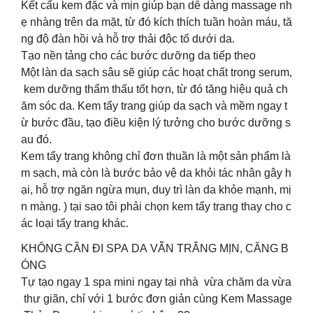
Kết cấu kem đặc và mịn giúp bạn dễ dàng massage nh
ẹ nhàng trên da mặt, từ đó kích thích tuần hoàn máu, tă
ng độ đàn hồi và hỗ trợ thải độc tố dưới da.
Tạo nền tảng cho các bước dưỡng da tiếp theo
Một làn da sạch sâu sẽ giúp các hoạt chất trong serum,
kem dưỡng thẩm thấu tốt hơn, từ đó tăng hiệu quả ch
ăm sóc da. Kem tẩy trang giúp da sạch và mềm ngay t
ừ bước đầu, tạo điều kiện lý tưởng cho bước dưỡng s
au đó.
Kem tẩy trang không chỉ đơn thuần là một sản phẩm là
m sạch, mà còn là bước bảo vệ da khỏi tác nhân gây h
ại, hỗ trợ ngăn ngừa mụn, duy trì làn da khỏe mạnh, mị
n màng. ) tại sao tôi phải chọn kem tẩy trang thay cho c
ác loại tẩy trang khác.
KHÔNG CẦN ĐI SPA DA VẪN TRẮNG MỊN, CĂNG B
ÓNG
Tự tạo ngay 1 spa mini ngay tại nhà vừa chăm da vừa
thư giãn, chỉ với 1 bước đơn giản cùng Kem Massage