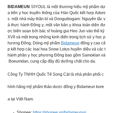
BIDAMEUN
SIYOUL là một thương hiệu mỹ phẩm dự
a trên y học truyền thống của Hàn Quốc kết hợp Adoni
s một nhà máy thần bí và Donguibogam: Nguyên tắc v
à thực hành Đông y, một văn bản y khoa toàn diện đư
ợc biên soạn bởi bác sĩ hoàng gia Heo Jun vào thế kỷ
XVII và một trong những kinh điển trong lịch sử y học p
hương Đông. Dòng mỹ phẩm
Bidameun
đông y cao cấ
p kết hợp các loại hoa Snow Lotus huyền diệu và các t
hành phần y học phương Đông bao gồm Samoklan và
Boeumdan, cung cấp đầy đủ dưỡng chất cho da.
Công Ty TNHH Quốc Tế Song Cát là nhà phân phối c
hính hãng mỹ phẩm thảo dược đông y Bidameun kore
a tại Việt Nam.
Shopee:
https://shopee.vn/bidameunvn