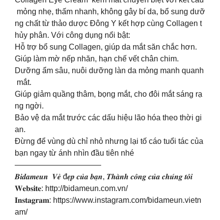
mỏng nhẹ, thấm nhanh, không gây bí da, bổ sung dưỡ
ng chất từ thảo dược Đông Y kết hợp cùng Collagen t
hủy phân. Với công dụng nổi bật:
Hỗ trợ bổ sung Collagen, giúp da mắt săn chắc hơn.
Giúp làm mờ nếp nhăn, hạn chế vết chân chim.
Dưỡng ẩm sâu, nuôi dưỡng làn da mỏng manh quanh
mắt.
Giúp giảm quầng thâm, bọng mắt, cho đôi mắt sáng rạ
ng ngời.
Bảo vệ da mắt trước các dấu hiệu lão hóa theo thời gi
an.
Đừng để vùng dù chỉ nhỏ nhưng lại tố cáo tuổi tác của
bạn ngay từ ánh nhìn đầu tiên nhé
———————————
𝑩𝒊𝒅𝒂𝒎𝒆𝒖𝒏 𝑽𝒆̉ đ𝒆̣𝒑 𝒄𝒖̉𝒂 𝒃𝒂̣𝒏, 𝑻𝒉𝒂̀𝒏𝒉 𝒄𝒐̂𝒏𝒈 𝒄𝒖̉𝒂 𝒄𝒉𝒖́𝒏𝒈 𝒕𝒐̂𝒊
𝐖𝐞𝐛𝐬𝐢𝐭𝐞: http://bidameun.com.vn/
𝐈𝐧𝐬𝐭𝐚𝐠𝐫𝐚𝐦: https://www.instagram.com/bidameun.vietn
am/