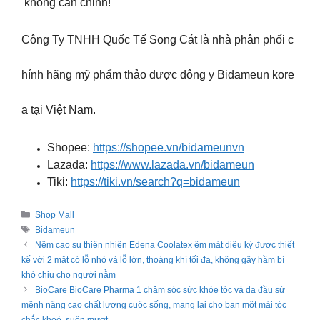
không cần chỉnh!
Công Ty TNHH Quốc Tế Song Cát là nhà phân phối c
hính hãng mỹ phẩm thảo dược đông y Bidameun kore
a tại Việt Nam.
Shopee:
https://shopee.vn/bidameunvn
Lazada:
https://www.lazada.vn/bidameun
Tiki:
https://tiki.vn/search?q=bidameun
Categories
Shop Mall
Tags
Bidameun
Nệm cao su thiên nhiên Edena Coolatex êm mát diệu kỳ được thiết
kế với 2 mặt có lỗ nhỏ và lỗ lớn, thoáng khí tối đa, không gây hầm bí
khó chịu cho người nằm
BioCare BioCare Pharma 1 chăm sóc sức khỏe tóc và da đầu sứ
mệnh nâng cao chất lượng cuộc sống, mang lại cho bạn một mái tóc
chắc khoẻ, suôn mượt