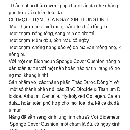
Thành phần thảo dược giúp chăm sóc da nhẹ nhàng,
phù hợp với nhiều loại da.
CHỈ MỘT CHẠM – CẢ NGÀY XINH LUNG LINH
Một chạm che đi vết mụn, thâm, lỗ chân lông to.
Một chạm nâng tông, sáng mịn da tức thì.
Một chạm kiềm dầu, bền màu cả ngày.
Một chạm chống nắng bảo vệ da mà vẫn mỏng nhẹ, k
hông bí.
Với một em Bidameun Sponge Cover Cushion nàng h
oàn toàn tự tin với một nền hoàn hảo tự tin rạng rỡ tro
ng mọi khung hình! ‍️
Sản phẩm với các thành phẩn Thảo Dược Đông Y với
một số thành phần nổi bật: ZinC Dioxide & Titanium D
ioxide, Arbutim, Centella, Hydrolyzed Collagen, Calen
dula.. hoàn toàn phù hợp cho mọi loại da, kể cả da dầ
u mụn.
Nàng đã sẵn sàng xinh lung linh chưa? Với Bidameun
Sponge Cover Cushion một chạm là đủ, cả ngày xinh