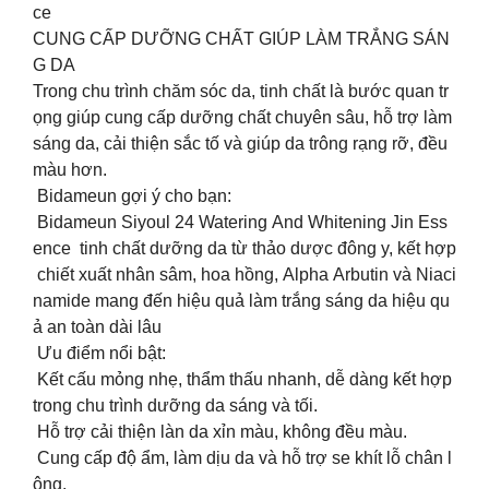
ce
CUNG CẤP DƯỠNG CHẤT GIÚP LÀM TRẮNG SÁN
G DA
Trong chu trình chăm sóc da, tinh chất là bước quan tr
ọng giúp cung cấp dưỡng chất chuyên sâu, hỗ trợ làm
sáng da, cải thiện sắc tố và giúp da trông rạng rỡ, đều
màu hơn.
Bidameun gợi ý cho bạn:
Bidameun Siyoul 24 Watering And Whitening Jin Ess
ence tinh chất dưỡng da từ thảo dược đông y, kết hợp
chiết xuất nhân sâm, hoa hồng, Alpha Arbutin và Niaci
namide mang đến hiệu quả làm trắng sáng da hiệu qu
ả an toàn dài lâu
Ưu điểm nổi bật:
Kết cấu mỏng nhẹ, thẩm thấu nhanh, dễ dàng kết hợp
trong chu trình dưỡng da sáng và tối.
Hỗ trợ cải thiện làn da xỉn màu, không đều màu.
Cung cấp độ ẩm, làm dịu da và hỗ trợ se khít lỗ chân l
ông.