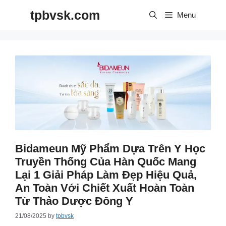
Skip
tpbvsk.com
to
Menu
content
Bidameun Mỹ Phẩm Dựa Trên Y Học
Truyền Thống Của Hàn Quốc Mang
Lại 1 Giải Pháp Làm Đẹp Hiệu Quả,
An Toàn Với Chiết Xuất Hoàn Toàn
Từ Thảo Dược Đông Y
21/08/2025
by
tpbvsk