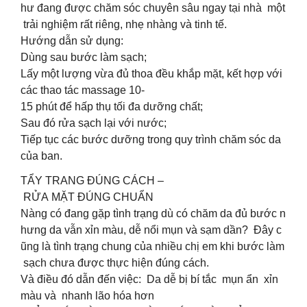
hư đang được chăm sóc chuyên sâu ngay tại nhà một
trải nghiệm rất riêng, nhẹ nhàng và tinh tế.
Hướng dẫn sử dụng:
Dùng sau bước làm sạch;
Lấy một lượng vừa đủ thoa đều khắp mặt, kết hợp với
các thao tác massage 10-
15 phút để hấp thụ tối đa dưỡng chất;
Sau đó rửa sạch lại với nước;
Tiếp tục các bước dưỡng trong quy trình chăm sóc da
của ban.
TẨY TRANG ĐÚNG CÁCH –
RỬA MẶT ĐÚNG CHUẨN
Nàng có đang gặp tình trạng dù có chăm da đủ bước n
hưng da vẫn xỉn màu, dễ nổi mụn và sạm dần? Đây c
ũng là tình trạng chung của nhiều chị em khi bước làm
sạch chưa được thực hiện đúng cách.
Và điều đó dẫn đến việc: Da dễ bị bí tắc mụn ẩn xỉn
màu và nhanh lão hóa hơn