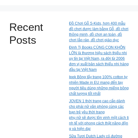
Recent
Đồ Chơi Gỗ S-Kids, hơn 400 mẫu
đồ chơi được làm bằng Gỗ, đồ chơi
thông minh, đồ chơi an toàn, đồ
Posts
chơi lắp ráp, đồ chơi giáo dục
Đinh Tị Books CÙNG CON KHÔN
LỚN là thương hiệu sách thiếu nhi
uy tín tại Việt Nam, ra đời từ 2006
đơn vị xuất bản sách thiếu nhi hàng
đầu tại Việt Nam
Ipek Bông tẩy trang 100% cotton tự
nhiên Made in EU mang đến tay
người tiêu dùng những miếng bông
chất lượng tốt nhất
JOVEN 1 thời trang cao cấp dành
cho phái nữ văn phòng cùng các
bạn trẻ yêu thời trang
phụ nữ sẽ được tôn vinh một cách ti
nh tế với phong cách thật năng độn
g và hiện đại
Sữa Tươi Dutch Lady có đường