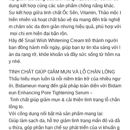
dụng kết hợp cùng các sản phẩm chống nắng khác.
Sự kết hợp giữa tinh chất Ốc Sên, Vitamin, Thảo mộc t
hiên nhiên và hoạt chất bảo vệ da mang đến trải nghiệ
m chăm sóc da đơn giản nhưng hiệu quả, phù hợp với
mọi chị em hiện đại bận rộn.
Hãy để Snail Wish Whitening Cream trở thành người
bạn đồng hành mỗi ngày, giúp bạn tự tin tỏa sáng với l
àn da rạng rỡ, khỏe khoắn và đầy sức sống từ hôm na
y nhé.
TINH CHẤT GIÚP GIẢM MỤN VÀ LỖ CHÂN LÔNG
Thấu hiểu mụn luôn là nỗi niềm trăn trở của nhiều ngư
ời, Bidameun mang đến giải pháp toàn diện với Bidam
eun Enhancing Pore Tightening Serum –
Tinh chất giúp giảm mụn & cải thiện tình trạng lỗ chân
lông to.
Với công dụng nổi bật mà sản phẩm mang lại:
Giúp làm sạch da, hỗ trợ giảm tình trạng mẩn đỏ và dầ
u thừa, góp phần hạn chế sự phát triển của vi khuẩn g