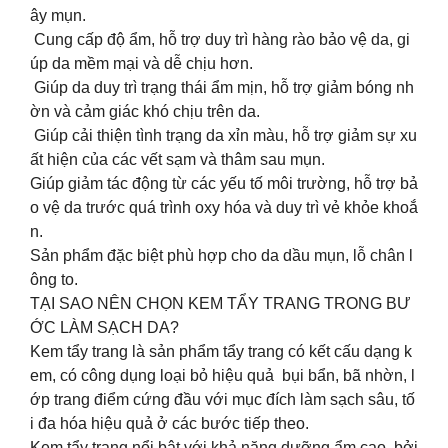
ây mụn.
Cung cấp độ ẩm, hỗ trợ duy trì hàng rào bảo vệ da, gi
úp da mềm mại và dễ chịu hơn.
Giúp da duy trì trạng thái ẩm mịn, hỗ trợ giảm bóng nh
ờn và cảm giác khó chịu trên da.
Giúp cải thiện tình trạng da xỉn màu, hỗ trợ giảm sự xu
ất hiện của các vết sạm và thâm sau mụn.
Giúp giảm tác động từ các yếu tố môi trường, hỗ trợ bả
o vệ da trước quá trình oxy hóa và duy trì vẻ khỏe khoắ
n.
Sản phẩm đặc biệt phù hợp cho da dầu mụn, lỗ chân l
ông to.
TẠI SAO NÊN CHỌN KEM TẨY TRANG TRONG BƯ
ỚC LÀM SẠCH DA?
Kem tẩy trang là sản phẩm tẩy trang có kết cấu dạng k
em, có công dụng loại bỏ hiệu quả bụi bẩn, bã nhờn, l
ớp trang điểm cứng đầu với mục đích làm sạch sâu, tố
i đa hóa hiệu quả ở các bước tiếp theo.
Kem tẩy trang nổi bật với khả năng dưỡng ẩm cao, bởi