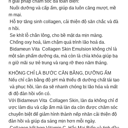
n giải pháp chăm sóc da toàn diện:
Nuôi dưỡng và cấp ẩm, giúp da luôn căng mượt, mề
m mại.
Hỗ trợ tăng sinh collagen, cải thiện độ săn chắc và đà
n hồi.
Se khít lỗ chân lông, cho bề mặt da mịn màng.
Chống oxy hoá, làm chậm quá trình lão hoá da.
Bidameun Vita Collagen Skin Emulsion không chỉ là
một sản phẩm dưỡng da, mà còn là chìa khóa giúp bạ
n giữ mãi sự trẻ trung và rạng rỡ theo năm tháng.
KHÔNG CHỈ LÀ BƯỚC CÂN BẰNG, DƯỠNG ẨM
Nếu chỉ cân bằng độ pH mà thiếu đi dưỡng chất tái tạo
và phục hồi, làn da sẽ nhanh chóng bị lão hóa và mất
đi độ đàn hồi vốn có.
Với Bidameun Vita Collagen Skin, làn da không chỉ đ
ược làm dịu và cấp ẩm mà làn da còn được chăm sóc
chuyên biệt để giảm hình thành nếp nhăn cải thiện độ
đàn hồi và giúp da sáng mịn hơn mỗi ngày.
Collagen kết hợp Vitamin C, Hắc Mai Biển và tinh dầu