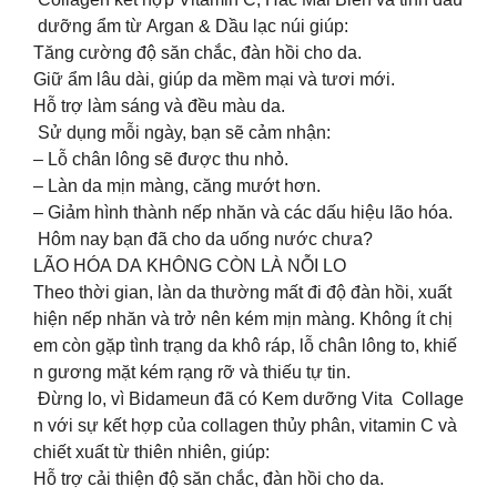
dưỡng ẩm từ Argan & Dầu lạc núi giúp:
Tăng cường độ săn chắc, đàn hồi cho da.
Giữ ẩm lâu dài, giúp da mềm mại và tươi mới.
Hỗ trợ làm sáng và đều màu da.
Sử dụng mỗi ngày, bạn sẽ cảm nhận:
– Lỗ chân lông sẽ được thu nhỏ.
– Làn da mịn màng, căng mướt hơn.
– Giảm hình thành nếp nhăn và các dấu hiệu lão hóa.
Hôm nay bạn đã cho da uống nước chưa?
LÃO HÓA DA KHÔNG CÒN LÀ NỖI LO
Theo thời gian, làn da thường mất đi độ đàn hồi, xuất
hiện nếp nhăn và trở nên kém mịn màng. Không ít chị
em còn gặp tình trạng da khô ráp, lỗ chân lông to, khiế
n gương mặt kém rạng rỡ và thiếu tự tin.
Đừng lo, vì Bidameun đã có Kem dưỡng Vita Collage
n với sự kết hợp của collagen thủy phân, vitamin C và
chiết xuất từ thiên nhiên, giúp:
Hỗ trợ cải thiện độ săn chắc, đàn hồi cho da.