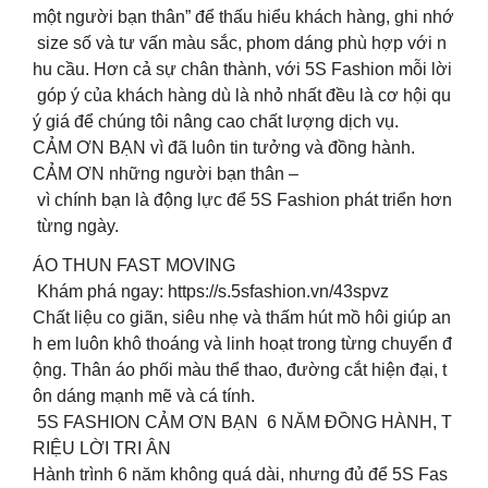
một người bạn thân” để thấu hiểu khách hàng, ghi nhớ
size số và tư vấn màu sắc, phom dáng phù hợp với n
hu cầu. Hơn cả sự chân thành, với 5S Fashion mỗi lời
góp ý của khách hàng dù là nhỏ nhất đều là cơ hội qu
ý giá để chúng tôi nâng cao chất lượng dịch vụ.
CẢM ƠN BẠN vì đã luôn tin tưởng và đồng hành.
CẢM ƠN những người bạn thân –
vì chính bạn là động lực để 5S Fashion phát triển hơn
từng ngày.
ÁO THUN FAST MOVING
️ Khám phá ngay: https://s.5sfashion.vn/43spvz
Chất liệu co giãn, siêu nhẹ và thấm hút mồ hôi giúp an
h em luôn khô thoáng và linh hoạt trong từng chuyển đ
ộng. Thân áo phối màu thể thao, đường cắt hiện đại, t
ôn dáng mạnh mẽ và cá tính.
5S FASHION CẢM ƠN BẠN 6 NĂM ĐỒNG HÀNH, T
RIỆU LỜI TRI ÂN
Hành trình 6 năm không quá dài, nhưng đủ để 5S Fas