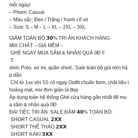
mỗi ngày!
– Phom: Casual
– Màu sắc: Đen / Trắng / Xanh cổ vịt
– Size: S – M – L – XL – 2XL – 3XL
GIẢM TOÀN BỘ 𝟯𝟬% TRI ÂN KHÁCH HÀNG
MIX CHẤT – GIÁ MỀM –
GHÉ NGAY MUA SẮM & NHẬN QUÀ 0Đ !!
T-
shirt, Polo, sơ mi, quần short.. Sale toàn bộ giá mới hấ
p dẫn
Chỉ từ 1xx với 5S có ngay Outfit chuẩn form, chất liệu t
hoáng mát, mix đơn giản là đẹp
Áp dụng toàn hệ thống Ghé cửa hàng gần nhất để mu
a sắm & nhận quà 0Đ
ĐẠI TIỆC TRI ÂN SALE ĐẬM 𝟰𝟬% TOÀN BỘ:
SHORT CASUAL 𝟮𝗫𝗫
SHORT THỂ THAO 𝟮𝗫𝗫
SHORT KAKI 𝟯𝗫𝗫