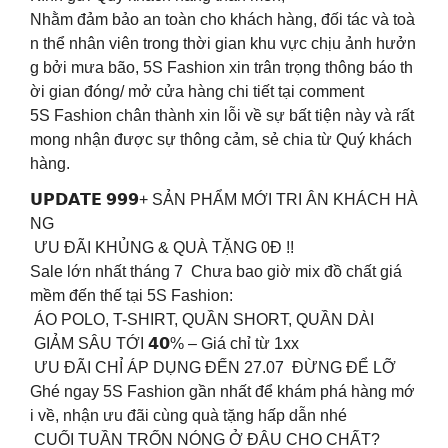
Nhằm đảm bảo an toàn cho khách hàng, đối tác và toà
n thể nhân viên trong thời gian khu vực chịu ảnh hưởn
g bởi mưa bão, 5S Fashion xin trân trọng thông báo th
ời gian đóng/ mở cửa hàng chi tiết tại comment
5S Fashion chân thành xin lỗi về sự bất tiện này và rất
mong nhận được sự thông cảm, sẻ chia từ Quý khách
hàng.
𝗨𝗣𝗗𝗔𝗧𝗘 𝟵𝟵𝟵+ SẢN PHẨM MỚI TRI ÂN KHÁCH HÀ
NG
ƯU ĐÃI KHỦNG & QUÀ TẶNG 0Đ !!
Sale lớn nhất tháng 7 Chưa bao giờ mix đồ chất giá
mềm đến thế tại 5S Fashion:
️ ÁO POLO, T-SHIRT, QUẦN SHORT, QUẦN DÀI
️ GIẢM SÂU TỚI 𝟰𝟬% – Giá chỉ từ 1xx
ƯU ĐÃI CHỈ ÁP DỤNG ĐẾN 27.07 ĐỪNG ĐỂ LỠ
Ghé ngay 5S Fashion gần nhất để khám phá hàng mớ
i về, nhận ưu đãi cùng quà tặng hấp dẫn nhé
CUỐI TUẦN TRỐN NÓNG Ở ĐÂU CHO CHẤT?