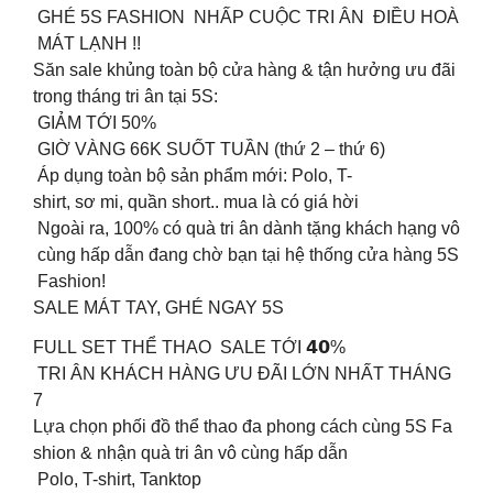
️ GHÉ 5S FASHION NHẤP CUỘC TRI ÂN ĐIỀU HOÀ
MÁT LẠNH !!
Săn sale khủng toàn bộ cửa hàng & tận hưởng ưu đãi
trong tháng tri ân tại 5S:
GIẢM TỚI 50%
GIỜ VÀNG 66K SUỐT TUẦN (thứ 2 – thứ 6)
Áp dụng toàn bộ sản phẩm mới: Polo, T-
shirt, sơ mi, quần short.. mua là có giá hời
Ngoài ra, 100% có quà tri ân dành tặng khách hạng vô
cùng hấp dẫn đang chờ bạn tại hệ thống cửa hàng 5S
Fashion!
SALE MÁT TAY, GHÉ NGAY 5S
FULL SET THỂ THAO SALE TỚI 𝟰𝟬% ️
TRI ÂN KHÁCH HÀNG ƯU ĐÃI LỚN NHẤT THÁNG
7
Lựa chọn phối đồ thể thao đa phong cách cùng 5S Fa
shion & nhận quà tri ân vô cùng hấp dẫn
️ Polo, T-shirt, Tanktop