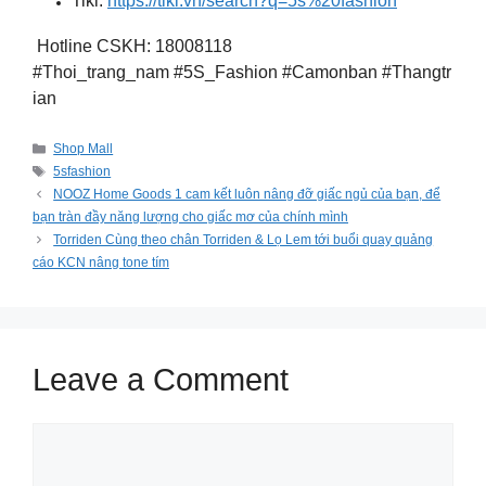
Tiki:
https://tiki.vn/search?q=5s%20fashion
Hotline CSKH: 18008118
#Thoi_trang_nam #5S_Fashion #Camonban #Thangtr
ian
Categories
Shop Mall
Tags
5sfashion
NOOZ Home Goods 1 cam kết luôn nâng đỡ giấc ngủ của bạn, để
bạn tràn đầy năng lượng cho giấc mơ của chính mình
Torriden Cùng theo chân Torriden & Lọ Lem tới buổi quay quảng
cáo KCN nâng tone tím
Leave a Comment
Comment