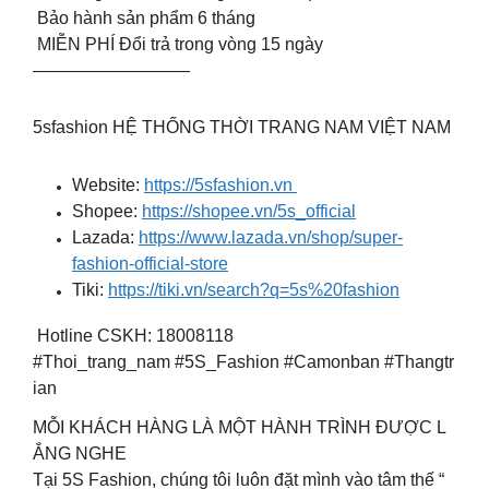
︎ Bảo hành sản phẩm 6 tháng
︎ MIỄN PHÍ Đổi trả trong vòng 15 ngày
—————————
5sfashion HỆ THỐNG THỜI TRANG NAM VIỆT NAM
Website:
https://5sfashion.vn
Shopee:
https://shopee.vn/5s_official
Lazada:
https://www.lazada.vn/shop/super-
fashion-official-store
Tiki:
https://tiki.vn/search?q=5s%20fashion
Hotline CSKH: 18008118
#Thoi_trang_nam #5S_Fashion #Camonban #Thangtr
ian
MỖI KHÁCH HÀNG LÀ MỘT HÀNH TRÌNH ĐƯỢC L
ẮNG NGHE
Tại 5S Fashion, chúng tôi luôn đặt mình vào tâm thế “