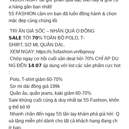
a hàng gần bạn nhất!
5S FASHION cảm ơn bạn đã luôn đồng hành & chọn
mặc đẹp cùng chúng tôi
TRI ÂN GIÁ SỐC – NHẬN QUÀ O ĐỒNG
𝗦𝗔𝗟𝗘 TỚI 𝟳𝟬% TOÀN BỘ POLO, T-
SHIRT, SƠ MI, QUẦN DÀI..
XEM NGAY: https://s.5sfashion.vn/6qovuy
Chớp ngay cơ hội cuối săn deal hời 70% CHỈ ÁP DỤ
NG ĐẾN 𝟭𝟰.𝟬𝟳 áp dụng với list các sản phẩm cực hot
:
Polo, T-shirt giảm 60-70%
Sơ mi dài đồng giá 199k
Quần âu, quần jeans, kaki giảm 60-70%
Sale khủng cuối cùng & duy nhất tại 5S Fashion, khôn
g thể bỏ lỡ️
Nhanh chân đến ngay 5S tận tay khám phá giá hời Q
uà tặng miễn phí dành cho tất cả khách hạng đang ch
ờ bạn.