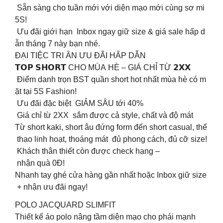
Sẵn sàng cho tuần mới với diện mạo mới cùng sơ mi
5S!
Ưu đãi giới hạn Inbox ngay giữ size & giá sale hấp d
ẫn tháng 7 này bạn nhé.
ĐẠI TIỆC TRI ÂN ƯU ĐÃI HẤP DẪN
𝗧𝗢𝗣 𝗦𝗛𝗢𝗥𝗧 CHO MÙA HÈ – GIÁ CHỈ TỪ 𝟮𝗫𝗫
Điểm danh trọn BST quần short hot nhất mùa hè có m
ặt tại 5S Fashion!
Ưu đãi đặc biệt GIẢM SÂU tới 40%
Giá chỉ từ 2XX sắm được cả style, chất và độ mát
Từ short kaki, short âu đứng form đến short casual, thể
thao linh hoạt, thoáng mát đủ phong cách, đủ cỡ size!
Khách thân thiết còn được check hạng –
nhận quà 0Đ!
Nhanh tay ghé cửa hàng gần nhất hoặc Inbox giữ size
+ nhận ưu đãi ngay!
POLO JACQUARD SLIMFIT
Thiết kế áo polo nâng tầm diện mạo cho phái mạnh