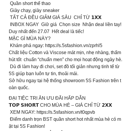
️ Quần short thể thao
️ Giày chạy, giày sneaker
TẤT CẢ ĐỀU GIẢM GIÁ SÂU CHỈ TỪ 𝟭𝗫𝗫
INBOX NGAY Giữ giá Chọn size Nhận deal liền tay!
Duy nhất đến 27.07 Hết deal là tiếc!
MẶC GÌ MÙA NÀY? ️
Khám phá ngay: https://s.5sfashion.vn/zprhl5
Chất liệu Cotton và Viscose mát mịn, nhẹ nhàng, thấm
hút tốt chuẩn “chuẩn men” cho mọi hoạt động ngày hè.
Dù đi làm hay đi chơi, set đồ tối giản nhưng tinh tế từ
5S giúp bạn luôn tự tin, thoải mái.
Sở hữu ngay tại hệ thống showroom 5S Fashion trên t
oàn quốc.
ĐẠI TIỆC TRI ÂN ƯU ĐÃI HẤP DẪN
𝗧𝗢𝗣 𝗦𝗛𝗢𝗥𝗧 CHO MÙA HÈ – GIÁ CHỈ TỪ 𝟮𝗫𝗫
XEM NGAY: https://s.5sfashion.vn/t0qpvb
Điểm danh trọn BST quần short hot nhất mùa hè có m
ặt tại 5S Fashion!