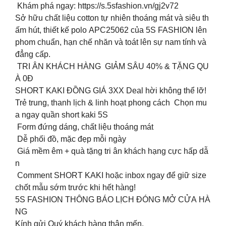
Khám phá ngay: https://s.5sfashion.vn/gj2v72
Sở hữu chất liệu cotton tự nhiên thoáng mát và siêu th
ấm hút, thiết kế polo APC25062 của 5S FASHION lên
phom chuẩn, hạn chế nhăn và toát lên sự nam tính và
đẳng cấp.
TRI ÂN KHÁCH HÀNG GIẢM SÂU 40% & TẶNG QU
À 0Đ
SHORT KAKI ĐỒNG GIÁ 3XX Deal hời không thể lỡ!
Trẻ trung, thanh lịch & linh hoạt phong cách ️ Chọn mu
a ngay quần short kaki 5S
Form đứng dáng, chất liệu thoáng mát
Dễ phối đồ, mặc đẹp mỗi ngày
Giá mềm êm + quà tặng tri ân khách hạng cực hấp dẫ
n
Comment SHORT KAKI hoặc inbox ngay để giữ size
chốt mẫu sớm trước khi hết hàng!
5S FASHION THÔNG BÁO LỊCH ĐÓNG MỞ CỬA HÀ
NG
Kính gửi Quý khách hàng thân mến,