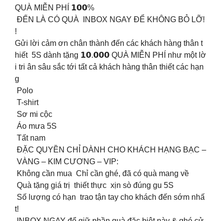
QUÀ MIỄN PHÍ 𝟭𝟬𝟬%
ĐẾN LÀ CÓ QUÀ INBOX NGAY ĐỂ KHÔNG BỎ LỠ!
!
Gửi lời cảm ơn chân thành đến các khách hàng thân t
hiết 5S dành tặng 𝟭𝟬.𝟬𝟬𝟬 QUÀ MIỄN PHÍ như một lờ
i tri ân sâu sắc tới tất cả khách hàng thân thiết các hạn
g
Polo
T-shirt
Sơ mi cộc
Áo mưa 5S
Tất nam
ĐẶC QUYỀN CHỈ DÀNH CHO KHÁCH HẠNG BẠC –
VÀNG – KIM CƯƠNG – VIP:
Không cần mua Chỉ cần ghé, đã có quà mang về
Quà tặng giá trị thiết thực xịn sò đúng gu 5S
Số lượng có hạn trao tận tay cho khách đến sớm nhấ
t!
INBOX NGAY để giữ phần quà đặc biệt này & ghé cử