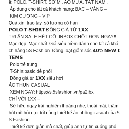
ề: POLO, T-SHIRT, SƠ MI, ÁO MƯA, TẤT NAM..
Áp dụng cho tất cả khách hạng: BẠC – VÀNG –
KIM CƯƠNG – VIP
Quà xịn trao tay số lượng có hạn
𝗣𝗢𝗟𝗢 𝗧-𝗦𝗛𝗜𝗥𝗧 ĐỒNG GIÁ TỪ 𝟭𝗫𝗫
TRI ÂN SALE HẾT CỠ INBOX CHỐT ĐƠN NGAY!!
Mặc đẹp Mặc chất Giá siêu mềm dành cho tất cả khá
ch hàng 5S Fashion Đồng loạt giảm sốc 𝟰𝟬% 𝗡𝗘𝗪 𝗜
𝗧𝗘𝗠𝗦
Polo trẻ trung
T-Shirt basic dễ phối
Đồng giá từ 𝟭𝗫𝗫 siêu hời
ÁO THUN CASUAL
XEM NGAY: https://s.5sfashion.vn/pa2ibx
CHỈ VỚI 1XX –
Sở hữu ngay trải nghiệm thoáng nhẹ, thoải mái, thấm
hút mồ hôi cực tốt cùng thiết kế áo phông casual của 5
S Fashion.
️Thiết kế đơn giản mà chất, giúp anh tự tin xuống phố