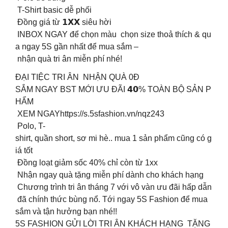
T-Shirt basic dễ phối
Đồng giá từ 𝟭𝗫𝗫 siêu hời
INBOX NGAY để chọn màu chọn size thoả thích & qu
a ngay 5S gần nhất để mua sắm –
nhận quà tri ân miễn phí nhé!
ĐẠI TIỆC TRI ÂN NHẬN QUÀ 0Đ
SẮM NGAY BST MỚI ƯU ĐÃI 𝟰𝟬% TOÀN BỘ SẢN P
HẨM
️ XEM NGAYhttps://s.5sfashion.vn/nqz243
Polo, T-
shirt, quần short, sơ mi hè.. mua 1 sản phẩm cũng có g
iá tốt
Đồng loạt giảm sốc 40% chỉ còn từ 1xx
Nhận ngay quà tặng miễn phí dành cho khách hạng
Chương trình tri ân tháng 7 với vô vàn ưu đãi hấp dẫn
đã chính thức bùng nổ. Tới ngay 5S Fashion để mua
sắm và tận hưởng bạn nhé!!
5S FASHION GỬI LỜI TRI ÂN KHÁCH HẠNG TẶNG