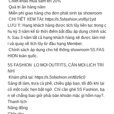
︎ Chiết khấu mua sắm tới 20%
︎ Quà tri ân hàng năm
︎ Miễn phí giao hàng cho đơn phát sinh tại showroom
CHI TIẾT XEM TẠI: https://s.5sfashion.vn/8yr1yd
️LƯU Ý: Hạng khách hàng được tích lũy liên tục trong c
hu kỳ 3 năm kể từ thời điểm bắt đầu áp dụng chính sác
h. Sau 3 năm tất cả hạng khách hàng sẽ được làm mớ
i và quay về tích lũy từ đầu hạng Member.
Chính sách áp dụng cho hệ thống showroom 5S FAS
HION toàn quốc.
5S FASHION LO MỌI OUTFITS, CÂN MỌI LỊCH TRÌ
NH!
Khám phá tại: https://s.5sfashion.vn/t8z6c0
Sáng đi làm, trưa cà phê, chiều gặp bạn, tối đôi khi lại
có một cuộc hẹn bất ngờ. Chỉ cần ghé 5S Fashion, bạ
n sẽ chẳng bao giờ phải băn khoăn mặc gì hôm nay?.
️Thanh lịch
️Năng động
️Chỉn chu