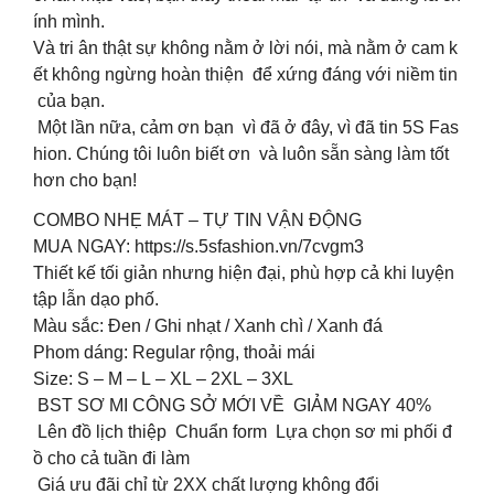
ính mình.
Và tri ân thật sự không nằm ở lời nói, mà nằm ở cam k
ết không ngừng hoàn thiện để xứng đáng với niềm tin
của bạn.
Một lần nữa, cảm ơn bạn vì đã ở đây, vì đã tin 5S Fas
hion. Chúng tôi luôn biết ơn và luôn sẵn sàng làm tốt
hơn cho bạn!
COMBO NHẸ MÁT – TỰ TIN VẬN ĐỘNG
MUA NGAY: https://s.5sfashion.vn/7cvgm3
Thiết kế tối giản nhưng hiện đại, phù hợp cả khi luyện
tập lẫn dạo phố.
Màu sắc: Đen / Ghi nhạt / Xanh chì / Xanh đá
Phom dáng: Regular rộng, thoải mái
Size: S – M – L – XL – 2XL – 3XL
BST SƠ MI CÔNG SỞ MỚI VỀ GIẢM NGAY 40%
Lên đồ lịch thiệp Chuẩn form Lựa chọn sơ mi phối đ
ồ cho cả tuần đi làm
Giá ưu đãi chỉ từ 2XX chất lượng không đổi