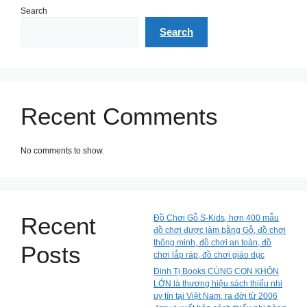
Search
Search
Recent Comments
No comments to show.
Recent
Đồ Chơi Gỗ S-Kids, hơn 400 mẫu
đồ chơi được làm bằng Gỗ, đồ chơi
thông minh, đồ chơi an toàn, đồ
Posts
chơi lắp ráp, đồ chơi giáo dục
Đinh Tị Books CÙNG CON KHÔN
LỚN là thương hiệu sách thiếu nhi
uy tín tại Việt Nam, ra đời từ 2006