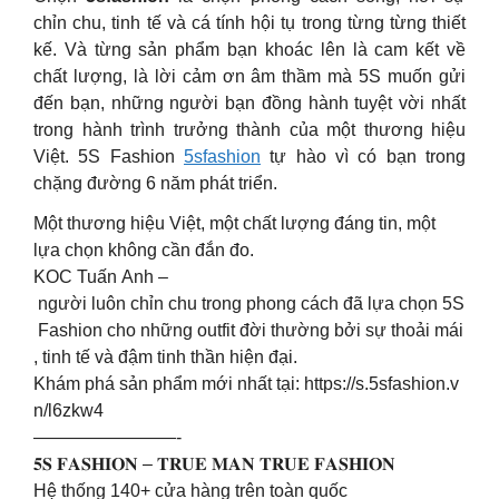
chỉn chu, tinh tế và cá tính hội tụ trong từng từng thiết
kế. Và từng sản phẩm bạn khoác lên là cam kết về
chất lượng, là lời cảm ơn âm thầm mà 5S muốn gửi
đến bạn, những người bạn đồng hành tuyệt vời nhất
trong hành trình trưởng thành của một thương hiệu
Việt. 5S Fashion
5sfashion
tự hào vì có bạn trong
chặng đường 6 năm phát triển.
Một thương hiệu Việt, một chất lượng đáng tin, một
lựa chọn không cần đắn đo.
KOC Tuấn Anh –
người luôn chỉn chu trong phong cách đã lựa chọn 5S
Fashion cho những outfit đời thường bởi sự thoải mái
, tinh tế và đậm tinh thần hiện đại.
Khám phá sản phẩm mới nhất tại: https://s.5sfashion.v
n/l6zkw4
————————-
𝟓𝐒 𝐅𝐀𝐒𝐇𝐈𝐎𝐍 – 𝐓𝐑𝐔𝐄 𝐌𝐀𝐍 𝐓𝐑𝐔𝐄 𝐅𝐀𝐒𝐇𝐈𝐎𝐍
Hệ thống 140+ cửa hàng trên toàn quốc