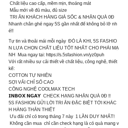
Chất liệu cao cấp, mềm mịn, thoáng mát
Mẫu mới về đủ màu, đủ size
TRI ÂN KHÁCH HÀNG GIÁ SỐC & NHẬN QUÀ 0Đ
Nhanh chân ghé ngay 5S gần nhất để không bỏ lỡ nh
é!!
Tự tin và thoải mái mỗi ngày ĐÓ LÀ KHI, 5S FASHIO
N LỰA CHỌN CHẤT LIỆU TỐT NHẤT CHO PHÁI MẠ
NH Mua ngay tại: https://s.5sfashion.vn/yz0puh
Với rất nhiều sự cải thiết về chất liệu, công nghệ, thiết
kế:
COTTON TỰ NHIÊN
SỢI VẢI CHỈ SỐ CAO
CÔNG NGHỆ COOLMAX TECH
𝗜𝗡𝗕𝗢𝗫 𝗡𝗚𝗔𝗬 CHECK HẠNG NHẬN QUÀ 0Đ !!
5S FASHION GỬI LỜI TRI ÂN ĐẶC BIỆT TỚI KHÁC
H HÀNG THÂN THIẾT
Ưu đãi chỉ có trong tháng 7 này 1 LẦN DUY NHẤT!
Không cần mua chỉ cần check hạng là có quà mang v