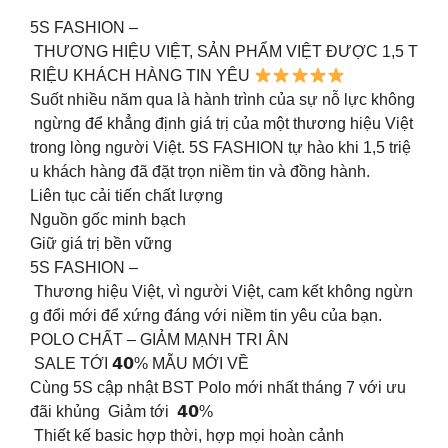
5S FASHION –
THƯƠNG HIỆU VIỆT, SẢN PHẨM VIỆT ĐƯỢC 1,5 T
RIỆU KHÁCH HÀNG TIN YÊU
Suốt nhiều năm qua là hành trình của sự nỗ lực không
ngừng để khẳng định giá trị của một thương hiệu Việt
trong lòng người Việt. 5S FASHION tự hào khi 1,5 triệ
u khách hàng đã đặt trọn niềm tin và đồng hành.
️Liên tục cải tiến chất lượng
️Nguồn gốc minh bạch
️Giữ giá trị bền vững
5S FASHION –
Thương hiệu Việt, vì người Việt, cam kết không ngừn
g đổi mới để xứng đáng với niềm tin yêu của bạn.
POLO CHẤT – GIẢM MẠNH TRI ÂN️
SALE TỚI 𝟰𝟬% MẪU MỚI VỀ
Cùng 5S cập nhật BST Polo mới nhất tháng 7 với ưu
đãi khủng Giảm tới 𝟰𝟬%
Thiết kế basic hợp thời, hợp mọi hoàn cảnh