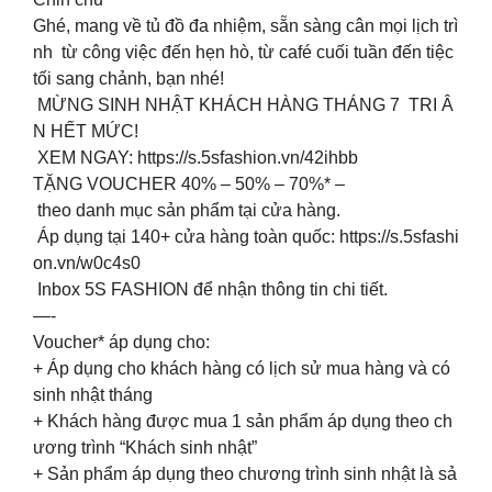
Ghé, mang về tủ đồ đa nhiệm, sẵn sàng cân mọi lịch trì
nh từ công việc đến hẹn hò, từ café cuối tuần đến tiệc
tối sang chảnh, bạn nhé!
MỪNG SINH NHẬT KHÁCH HÀNG THÁNG 7 TRI Â
N HẾT MỨC!
XEM NGAY: https://s.5sfashion.vn/42ihbb
TẶNG VOUCHER 40% – 50% – 70%* –
theo danh mục sản phẩm tại cửa hàng.
Áp dụng tại 140+ cửa hàng toàn quốc: https://s.5sfashi
on.vn/w0c4s0
Inbox 5S FASHION để nhận thông tin chi tiết.
—-
️Voucher* áp dụng cho:
+ Áp dụng cho khách hàng có lịch sử mua hàng và có
sinh nhật tháng
+ Khách hàng được mua 1 sản phẩm áp dụng theo ch
ương trình “Khách sinh nhật”
+ Sản phẩm áp dụng theo chương trình sinh nhật là sả