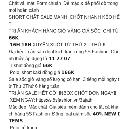
Chất vải mát Form chuẩn Dễ mặc & dễ phối đồ trong
mọi hoàn cảnh
SHORT CHẤT SALE MẠNH CHỐT NHANH KẺO HẾ
T
TRI ÂN KHÁCH HÀNG GIỜ VÀNG GIÁ SỐC ️ CHỈ TỪ
𝟲𝟲𝗞
𝟭𝟲𝗛-𝟭𝟴𝗛 XUYÊN SUỐT TỪ THỨ 2 – THỨ 6
Đại tiệc tri ân săn deal kịch trần cùng 5S Fashion Chí
nh thức áp dụng từ 𝟭𝟭-𝟮𝟳.𝟬𝟳
️ T-shirt đồng giá 𝟲𝟲𝗞
️ Polo, short kaki đồng giá 𝟭𝟲𝟲𝗞
Sale sốc giờ vàng số lượng có hạn 3 tiếng mỗi ngày t
ừ Thứ 2Thứ 6 hàng tuần
TRI ÂN SALE HẾT CỠ INBOX CHỐT ĐƠN NGAY!!
XEM NGAY: https://s.5sfashion.vn/3ajath
Mặc đẹp Mặc chất Giá siêu mềm dành cho tất cả khá
ch hàng 5S Fashion Đồng loạt giảm sốc 𝟰𝟬% 𝗡𝗘𝗪 𝗜
𝗧𝗘𝗠𝗦
Polo trẻ trung