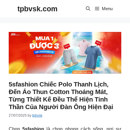
Skip
tpbvsk.com
to
Menu
content
5sfashion Chiếc Polo Thanh Lịch,
Đến Áo Thun Cotton Thoáng Mát,
Từng Thiết Kế Đều Thể Hiện Tinh
Thần Của Người Đàn Ông Hiện Đại
27/07/2025
by
tpbvsk
Chọn
5sfashion
là chọn phong cách sống, nơi sự