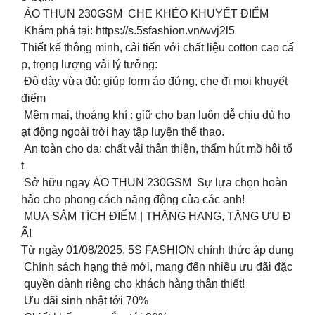
ÁO THUN 230GSM CHE KHÉO KHUYẾT ĐIỂM
Khám phá tại: https://s.5sfashion.vn/wvj2l5
Thiết kế thông minh, cải tiến với chất liệu cotton cao cấ
p, trọng lượng vải lý tưởng:
️ Độ dày vừa đủ: giúp form áo đứng, che đi mọi khuyết
điểm
️ Mềm mại, thoáng khí : giữ cho bạn luôn dễ chịu dù ho
ạt động ngoài trời hay tập luyện thể thao.
️ An toàn cho da: chất vải thân thiện, thấm hút mồ hôi tố
t
Sở hữu ngay ÁO THUN 230GSM Sự lựa chọn hoàn
hảo cho phong cách năng động của các anh!
MUA SẮM TÍCH ĐIỂM | THĂNG HẠNG, TĂNG ƯU Đ
ÃI
Từ ngày 01/08/2025, 5S FASHION chính thức áp dụng
Chính sách hạng thẻ mới, mang đến nhiều ưu đãi đặc
quyền dành riêng cho khách hàng thân thiết!
︎ Ưu đãi sinh nhật tới 70%