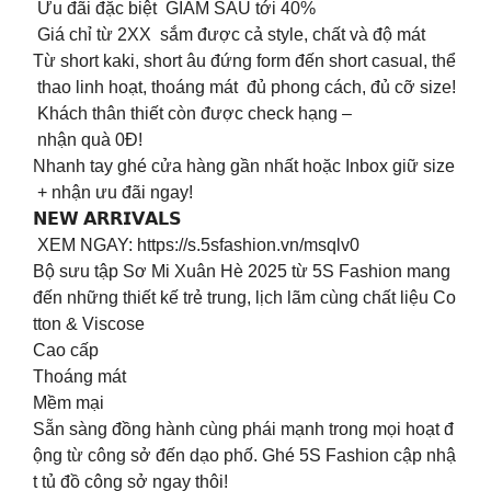
Ưu đãi đặc biệt GIẢM SÂU tới 40%
Giá chỉ từ 2XX sắm được cả style, chất và độ mát
Từ short kaki, short âu đứng form đến short casual, thể
thao linh hoạt, thoáng mát đủ phong cách, đủ cỡ size!
Khách thân thiết còn được check hạng –
nhận quà 0Đ!
Nhanh tay ghé cửa hàng gần nhất hoặc Inbox giữ size
+ nhận ưu đãi ngay!
𝗡𝗘𝗪 𝗔𝗥𝗥𝗜𝗩𝗔𝗟𝗦
XEM NGAY: https://s.5sfashion.vn/msqlv0
Bộ sưu tập Sơ Mi Xuân Hè 2025 từ 5S Fashion mang
đến những thiết kế trẻ trung, lịch lãm cùng chất liệu Co
tton & Viscose
️Cao cấp
️Thoáng mát
️Mềm mại
Sẵn sàng đồng hành cùng phái mạnh trong mọi hoạt đ
ộng từ công sở đến dạo phố. Ghé 5S Fashion cập nhậ
t tủ đồ công sở ngay thôi!