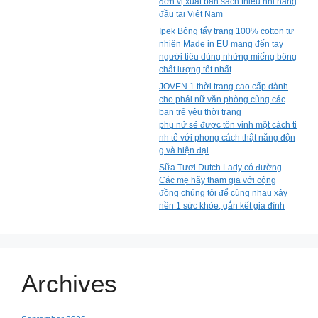
đơn vị xuất bản sách thiếu nhi hàng
đầu tại Việt Nam
Ipek Bông tẩy trang 100% cotton tự
nhiên Made in EU mang đến tay
người tiêu dùng những miếng bông
chất lượng tốt nhất
JOVEN 1 thời trang cao cấp dành
cho phái nữ văn phòng cùng các
bạn trẻ yêu thời trang
phụ nữ sẽ được tôn vinh một cách ti
nh tế với phong cách thật năng độn
g và hiện đại
Sữa Tươi Dutch Lady có đường
Các mẹ hãy tham gia với cộng
đồng chúng tôi để cùng nhau xây
nền 1 sức khỏe, gắn kết gia đình
Archives