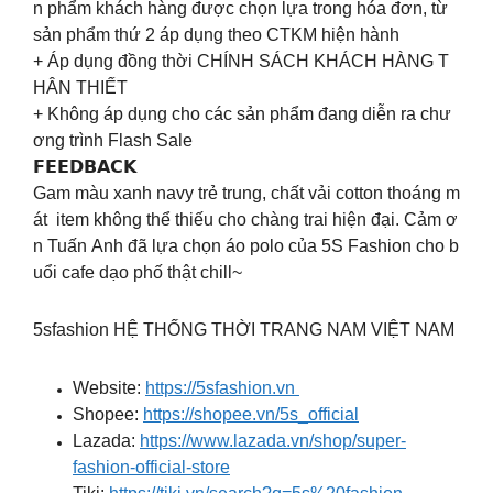
n phẩm khách hàng được chọn lựa trong hóa đơn, từ
sản phẩm thứ 2 áp dụng theo CTKM hiện hành
+ Áp dụng đồng thời CHÍNH SÁCH KHÁCH HÀNG T
HÂN THIẾT
+ Không áp dụng cho các sản phẩm đang diễn ra chư
ơng trình Flash Sale
𝗙𝗘𝗘𝗗𝗕𝗔𝗖𝗞
Gam màu xanh navy trẻ trung, chất vải cotton thoáng m
át item không thể thiếu cho chàng trai hiện đại. Cảm ơ
n Tuấn Anh đã lựa chọn áo polo của 5S Fashion cho b
uổi cafe dạo phố thật chill~
5sfashion HỆ THỐNG THỜI TRANG NAM VIỆT NAM
Website:
https://5sfashion.vn
Shopee:
https://shopee.vn/5s_official
Lazada:
https://www.lazada.vn/shop/super-
fashion-official-store