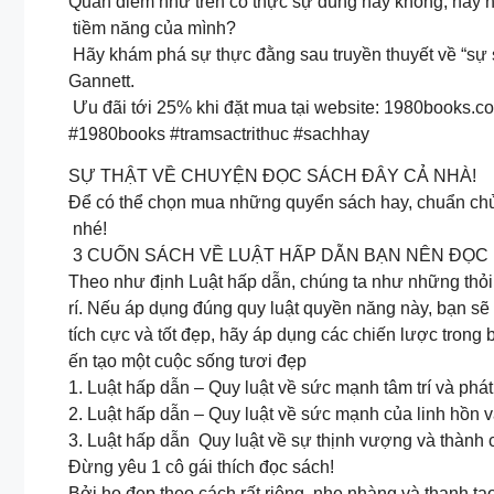
Quan điểm như trên có thực sự đúng hay không, hay nó
tiềm năng của mình?
Hãy khám phá sự thực đằng sau truyền thuyết về “sự 
Gannett.
Ưu đãi tới 25% khi đặt mua tại website: 1980books.c
#1980books #tramsactrithuc #sachhay
SỰ THẬT VỀ CHUYỆN ĐỌC SÁCH ĐÂY CẢ NHÀ!
Để có thể chọn mua những quyển sách hay, chuẩn chủ
nhé!
3 CUỐN SÁCH VỀ LUẬT HẤP DẪN BẠN NÊN ĐỌC
Theo như định Luật hấp dẫn, chúng ta như những thỏi 
rí. Nếu áp dụng đúng quy luật quyền năng này, bạn s
tích cực và tốt đẹp, hãy áp dụng các chiến lược tron
ến tạo một cuộc sống tươi đẹp
1. Luật hấp dẫn – Quy luật về sức mạnh tâm trí và ph
2. Luật hấp dẫn – Quy luật về sức mạnh của linh hồn 
3. Luật hấp dẫn Quy luật về sự thịnh vượng và thành
Đừng yêu 1 cô gái thích đọc sách!
Bởi họ đẹp theo cách rất riêng, nhẹ nhàng và thanh tao