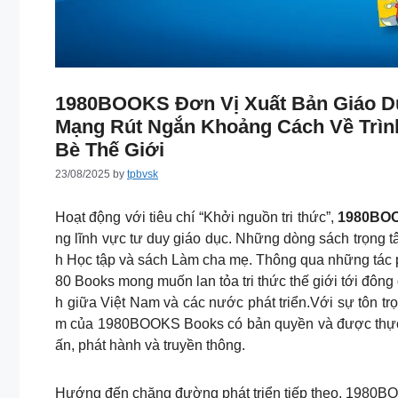
1980BOOKS Đơn Vị Xuất Bản Giáo D
Mạng Rút Ngắn Khoảng Cách Về Trìn
Bè Thế Giới
23/08/2025
by
tpbvsk
Hoạt động với tiêu chí “Khởi nguồn tri thức”,
1980BO
ng lĩnh vực tư duy giáo dục. Những dòng sách trọng 
h Học tập và sách Làm cha mẹ. Thông qua những tác 
80 Books mong muốn lan tỏa tri thức thế giới tới đông
h giữa Việt Nam và các nước phát triển.Với sự tôn tr
m của 1980BOOKS Books có bản quyền và được thực hi
ấn, phát hành và truyền thông.
Hướng đến chặng đường phát triển tiếp theo, 1980BO