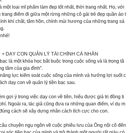
 một loại mĩ phẩm làm đẹp tốt nhất, thời trang nhất. Họ, với
trang điểm đi giữa một rừng những cô gái trẻ đẹp quần áo t
hính khí chất, tâm hồn, chính mùi hương của những trang sá
ng.
 nhé!
 + DẠY CON QUẢN LÝ TÀI CHÍNH CÁ NHÂN
ạc là một khóa học bắt buộc trong cuộc sống và là trọng tâ
ng tâm của gia đình”.
 năng lực kiểm soát cuộc sống của mình và hưởng lợi suốt c
ch dạy con về quản lý tiền bạc sau.
 gợi ý trong việc dạy con về tiền, hiểu được giá trị đồng ti
g phí. Ngoài ra, tác giả cũng đưa ra những quan điểm, ví dụ m
c đúng cách sẽ xây dựng nhân cách tích cực cho con.
4 câu chuyện ngụ ngôn về cuộc phiêu lưu của Ông nội cô đến
i sóc tiền bạc của mình và trở thành một người rất giàu có.