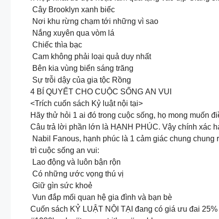
Cây Brooklyn xanh biếc
Nơi khu rừng chạm tới những vì sao
Nắng xuyên qua vòm lá
Chiếc thìa bạc
Cam không phải loại quả duy nhất
Bên kia vùng biển sáng trăng
Sự trỗi dậy của gia tộc Rồng
4 BÍ QUYẾT CHO CUỘC SỐNG AN VUI
<Trích cuốn sách Kỷ luật nội tại>
Hãy thử hỏi 1 ai đó trong cuộc sống, họ mong muốn điề
Câu trả lời phần lớn là HẠNH PHÚC. Vậy chính xác hạn
Nabil Fanous, hạnh phúc là 1 cảm giác chung chung r
trì cuộc sống an vui:
Lao động và luôn bận rộn
Có những ước vọng thú vị
Giữ gìn sức khoẻ
Vun đắp mối quan hệ gia đình và bạn bè
Cuốn sách KỶ LUẬT NỘI TẠI đang có giá ưu đai 25% 