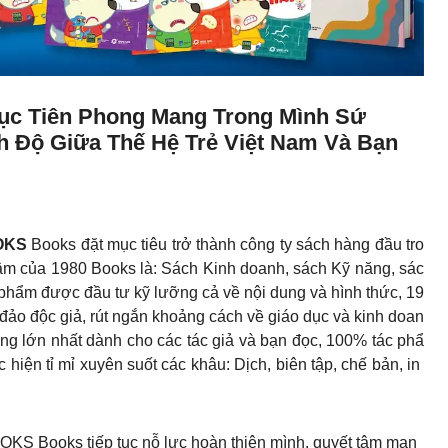
ục Tiên Phong Mang Trong Mình Sứ
h Độ Giữa Thế Hệ Trẻ Việt Nam Và Bạn
OKS
Books đặt mục tiêu trở thành công ty sách hàng đầu tro
tâm của 1980 Books là: Sách Kinh doanh, sách Kỹ năng, sác
phẩm được đầu tư kỹ lưỡng cả về nội dung và hình thức, 19
 đảo độc giả, rút ngắn khoảng cách về giáo dục và kinh doan
ọng lớn nhất dành cho các tác giả và bạn đọc, 100% tác phẩ
ện tỉ mỉ xuyên suốt các khâu: Dịch, biên tập, chế bản, in
OKS Books tiếp tục nỗ lực hoàn thiện mình, quyết tâm man