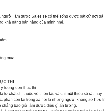
và người làm được Sales sẽ có thể sống được bất cứ nơi đâ
ăng khả năng bán hàng của mình nhé.
phẩm
hàng mua
ỰC THI
-y-tuong-den-thuc-thi
 tư chất chỉ thuộc về thiên tài, và chỉ một thiểu số rất may
c, phần còn lại trong xã hội là những người không sở hữu tr
a sẽ chẳng bao giờ làm được điều gì ấn tượng.