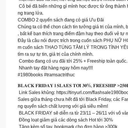
Cô bé đã biến những gì mình học được từ ông thành 
ng trang lứa.
COMBO 2 quyển sách đang có giá Ưu Đãi
Chúng ta có thể chọn cách tin tưởng giá trị của mình,
, bất kể bạn thích trang điểm đậm hay theo đuổi vẻ tự nh
Đây là câu nói được trích trong cuốn sách PHỤ NỮ 
m cuốn sách THAO TÚNG TÂM LÝ TRONG TÌNH YÊU để c
tìm ra sự tự tin, giá trị của chính mình.
Combo đang có ưu đãi tới 25% + Freeship toàn quốc.
Nhanh tay đặt hàng ngay hôm nay!!!!
#1980books #tramsactrithuc
𝐁𝐋𝐀𝐂𝐊 𝐅𝐑𝐈𝐃𝐀𝐘 𝐥 𝐒𝐋𝐀𝐄𝐒 𝐓𝐎̛́𝐈 𝟑𝟎%, 𝐅𝐑𝐄𝐄𝐒𝐇𝐈𝐏 >𝟐𝟓𝟎
Link Sales khủng: https://tinyurl.com/flashsale1980bo
Sales giữa tháng chưa hết đã tới Black Friday, các Fa
ng quyển sách chất lượng với giá siêu mềm!
BLACK FRIDAY sẽ diễn ra từ 23/11 – 26/11 với vô và
Đồng loạt giảm giá các dòng sách Hot tới 30%
Tặng kèm sổ tay, bookmark cho đơn hàng >300k