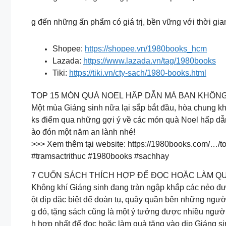
g đến những ấn phẩm có giá trị, bền vững với thời gian
Shopee:
https://shopee.vn/1980books_hcm
Lazada:
https://www.lazada.vn/tag/1980books
Tiki:
https://tiki.vn/cty-sach/1980-books.html
TOP 15 MÓN QUÀ NOEL HẤP DẪN MÀ BẠN KHÔNG
Một mùa Giáng sinh nữa lại sắp bắt đầu, hòa chung k
ks điểm qua những gợi ý về các món quà Noel hấp dẫn
ào đón một năm an lành nhé!
>>> Xem thêm tại website: https://1980books.com/…/
#tramsactrithuc #1980books #sachhay
7 CUỐN SÁCH THÍCH HỢP ĐỂ ĐỌC HOẶC LÀM QU
Không khí Giáng sinh đang tràn ngập khắp các nẻo đ
ột dịp đặc biệt để đoàn tụ, quây quần bên những ngư
g đó, tặng sách cũng là một ý tưởng được nhiều ngườ
h hợp nhất để đọc hoặc làm quà tặng vào dịp Giáng si