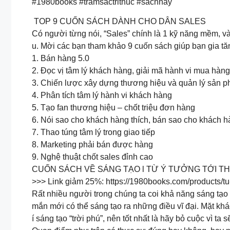
#1980books #tramsactrithuc #sachhay
TOP 9 CUỐN SÁCH DÀNH CHO DÂN SALES
Có người từng nói, “Sales” chính là 1 kỹ năng mềm, 
u. Mời các bạn tham khảo 9 cuốn sách giúp bạn gia t
1. Bán hàng 5.0
2. Đọc vị tâm lý khách hàng, giải mã hành vi mua hàng
3. Chiến lược xây dựng thương hiệu và quản lý sản 
4. Phân tích tâm lý hành vi khách hàng
5. Tạo fan thương hiệu – chốt triệu đơn hàng
6. Nói sao cho khách hàng thích, bán sao cho khách 
7. Thao túng tâm lý trong giao tiếp
8. Marketing phải bán được hàng
9. Nghệ thuật chốt sales đỉnh cao
CUỐN SÁCH VỀ SÁNG TẠO l TỪ Ý TƯỞNG TỚI TH
>>> Link giảm 25%: https://1980books.com/products/tu
Rất nhiều người trong chúng ta coi khả năng sáng tạo là
mắn mới có thể sáng tạo ra những điều vĩ đại. Mặt khá
í sáng tạo “trời phú”, nên tốt nhất là hãy bỏ cuộc vì t