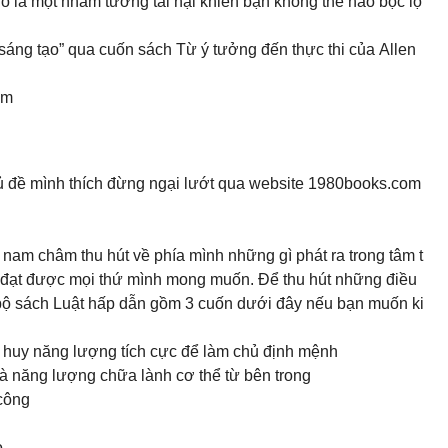
 là một nhầm tưởng tai hại khiến bạn không thể nào bộc lộ
sáng tạo” qua cuốn sách Từ ý tưởng đến thực thi của Allen
om
 đề mình thích đừng ngại lướt qua website 1980books.com
nam châm thu hút về phía mình những gì phát ra trong tâm t
ẽ đạt được mọi thứ mình mong muốn. Để thu hút những điều
g bộ sách Luật hấp dẫn gồm 3 cuốn dưới đây nếu bạn muốn ki
át huy năng lượng tích cực để làm chủ định mệnh
và năng lượng chữa lành cơ thể từ bên trong
 công
.