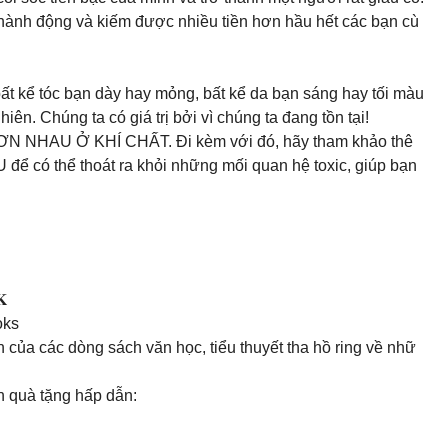
hành động và kiếm được nhiều tiền hơn hầu hết các bạn cù
 bất kể tóc bạn dày hay mỏng, bất kể da bạn sáng hay tối màu
iên. Chúng ta có giá trị bởi vì chúng ta đang tồn tại!
HƠN NHAU Ở KHÍ CHẤT. Đi kèm với đó, hãy tham khảo thê
ó thể thoát ra khỏi những mối quan hệ toxic, giúp bạn
𝐊
oks
n của các dòng sách văn học, tiểu thuyết tha hồ ring về nhữ
n quà tặng hấp dẫn: