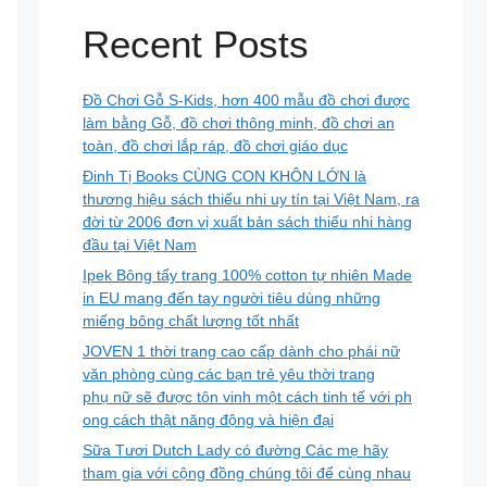
Recent Posts
Đồ Chơi Gỗ S-Kids, hơn 400 mẫu đồ chơi được
làm bằng Gỗ, đồ chơi thông minh, đồ chơi an
toàn, đồ chơi lắp ráp, đồ chơi giáo dục
Đinh Tị Books CÙNG CON KHÔN LỚN là
thương hiệu sách thiếu nhi uy tín tại Việt Nam, ra
đời từ 2006 đơn vị xuất bản sách thiếu nhi hàng
đầu tại Việt Nam
Ipek Bông tẩy trang 100% cotton tự nhiên Made
in EU mang đến tay người tiêu dùng những
miếng bông chất lượng tốt nhất
JOVEN 1 thời trang cao cấp dành cho phái nữ
văn phòng cùng các bạn trẻ yêu thời trang
phụ nữ sẽ được tôn vinh một cách tinh tế với ph
ong cách thật năng động và hiện đại
Sữa Tươi Dutch Lady có đường Các mẹ hãy
tham gia với cộng đồng chúng tôi để cùng nhau