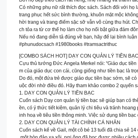
Có những phụ nữ rất thích đọc sách. Sách đối với họ là
trang phục hết sức bình thường, khuôn mặt mộc không 
hời trang và trang điểm sặc sỡ vẫn vô cùng thu hút. C
ch tỏa ra từ cơ thể họ làm cho họ nổi bật giữa đám đô
Nếu nó đang diễn tả đúng về bạn, hãy để lại bình luận
#phunudocsach #1980books #tramsactrithuc
[COMBO SÁCH HOT] DẠY CON QUẢN LÝ TIỀN BẠC
Cựu thủ tướng Đức Angela Merkel nói: “Giáo dục tiền b
m của giáo dục con cái, cũng giống như tiền bạc là trọ
Do đó, một đứa trẻ được giáo dục tiền bạc sớm, sẽ có
uộc đời nhờ điều đó. Hãy tham khảo combo 2 quyển sá
1. DẠY CON QUẢN LÝ TIỀN BẠC
Cuốn sách Dạy con quản lý tiền bạc sẽ giúp bạn có thêm
ền, có ý thức tiết kiệm, quản lý chi tiêu và tránh hoan
inh hoạ về tiêu tiền thông minh. Việc sử dụng tiền bạ
2. DẠY CON QUẢN LÝ TÀI CHÍNH CÁ NHÂN
Cuốn sách kể về Gail, một cô bé 13 tuổi đã chia sẻ 1
một hòn đảo xa xôi, nơi ông đã học được nhiều cách co