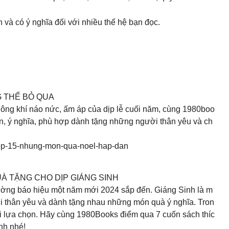
 và có ý nghĩa đối với nhiều thế hệ bạn đọc.
 THỂ BỎ QUA
hông khí náo nức, ấm áp của dịp lễ cuối năm, cùng 1980boo
, ý nghĩa, phù hợp dành tặng những người thân yêu và ch
top-15-nhung-mon-qua-noel-hap-dan
À TẶNG CHO DỊP GIÁNG SINH
ường báo hiệu một năm mới 2024 sắp đến. Giáng Sinh là m
ời thân yêu và dành tặng nhau những món quà ý nghĩa. Tron
i lựa chọn. Hãy cùng 1980Books điểm qua 7 cuốn sách thíc
nh nhé!