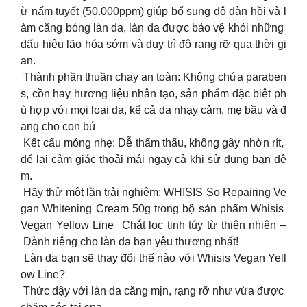
ừ nấm tuyết (50.000ppm) giúp bổ sung độ đàn hồi và l
àm căng bóng làn da, làn da được bảo vệ khỏi những
dấu hiệu lão hóa sớm và duy trì độ rạng rỡ qua thời gi
an.
Thành phần thuần chay an toàn: Không chứa paraben
s, cồn hay hương liệu nhân tạo, sản phẩm đặc biệt ph
ù hợp với mọi loại da, kể cả da nhạy cảm, mẹ bầu và đ
ang cho con bú
Kết cấu mỏng nhẹ: Dễ thẩm thấu, không gây nhờn rít,
để lại cảm giác thoải mái ngay cả khi sử dụng ban đê
m.
Hãy thử một lần trải nghiệm: WHISIS So Repairing Ve
gan Whitening Cream 50g trong bộ sản phẩm Whisis
Vegan Yellow Line Chắt lọc tinh túy từ thiên nhiên –
Dành riêng cho làn da bạn yêu thương nhất!
Làn da bạn sẽ thay đổi thế nào với Whisis Vegan Yell
ow Line?
Thức dậy với làn da căng mịn, rạng rỡ như vừa được