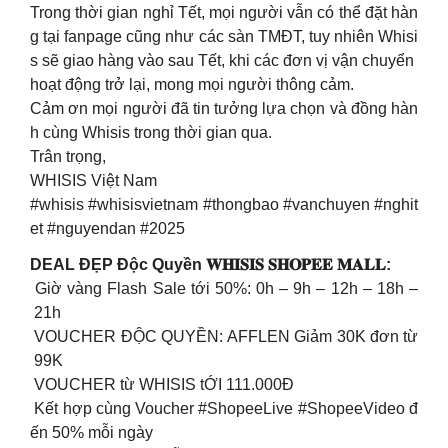
Trong thời gian nghỉ Tết, mọi người vẫn có thể đặt hàn
g tại fanpage cũng như các sàn TMĐT, tuy nhiên Whisi
s sẽ giao hàng vào sau Tết, khi các đơn vị vận chuyển
hoạt động trở lại, mong mọi người thông cảm.
Cảm ơn mọi người đã tin tưởng lựa chọn và đồng hàn
h cùng Whisis trong thời gian qua.
Trân trọng,
WHISIS Việt Nam
#whisis #whisisvietnam #thongbao #vanchuyen #nghit
et #nguyendan #2025
DEAL ĐẸP Độc Quyền 𝐖𝐇𝐈𝐒𝐈𝐒 𝐒𝐇𝐎𝐏𝐄𝐄 𝐌𝐀𝐋𝐋:
Giờ vàng Flash Sale tới 50%: 0h – 9h – 12h – 18h –
21h
VOUCHER ĐỘC QUYỀN: AFFLEN Giảm 30K đơn từ
99K
VOUCHER từ WHISIS tỚI 111.000Đ
Kết hợp cùng Voucher #ShopeeLive #ShopeeVideo đ
ến 50% mỗi ngày