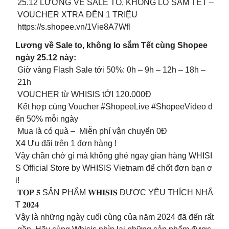
25.12 LƯƠNG VỀ SALE TO, KHÔNG LO SẮM TẾT –
VOUCHER XTRA ĐẾN 1 TRIỆU
https://s.shopee.vn/1Vie8A7Wfl
Lương về Sale to, không lo sắm Tết cùng Shopee
ngày 25.12 này:
Giờ vàng Flash Sale tới 50%: 0h – 9h – 12h – 18h –
21h
VOUCHER từ WHISIS tỚI 120.000Đ
Kết hợp cùng Voucher #ShopeeLive #ShopeeVideo đ
ến 50% mỗi ngày
Mua là có quà – Miễn phí vận chuyển 0Đ
X4 Ưu đãi trên 1 đơn hàng !
Vậy chần chờ gì mà không ghé ngay gian hàng WHISI
S Official Store by WHISIS Vietnam để chốt đơn bạn ơ
i!
𝐓𝐎𝐏 𝟓 SẢN PHẨM 𝐖𝐇𝐈𝐒𝐈𝐒 ĐƯỢC YÊU THÍCH NHẤ
T 𝟐𝟎𝟐𝟒
Vậy là những ngày cuối cùng của năm 2024 đã đến rất