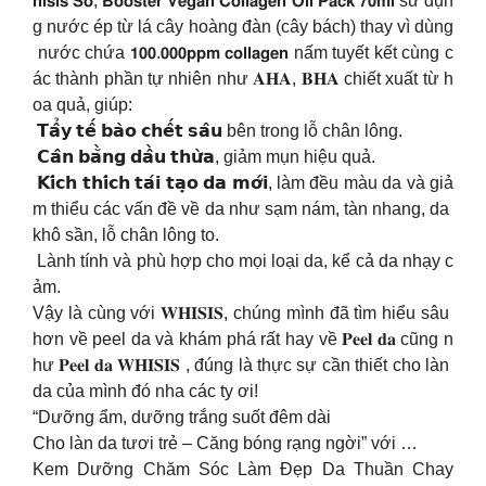
𝗵𝗶𝘀𝗶𝘀 𝗦𝗼, 𝗕𝗼𝗼𝘀𝘁𝗲𝗿 𝗩𝗲𝗴𝗮𝗻 𝗖𝗼𝗹𝗹𝗮𝗴𝗲𝗻 𝗢𝗶𝗹 𝗣𝗮𝗰𝗸 𝟳𝟬𝗺𝗹 sử dụn
g nước ép từ lá cây hoàng đàn (cây bách) thay vì dùng
nước chứa 𝟭𝟬𝟬.𝟬𝟬𝟬𝗽𝗽𝗺 𝗰𝗼𝗹𝗹𝗮𝗴𝗲𝗻 nấm tuyết kết cùng c
ác thành phần tự nhiên như 𝐀𝐇𝐀, 𝐁𝐇𝐀 chiết xuất từ h
oa quả, giúp:
𝗧𝗮̂̉𝘆 𝘁𝗲̂́ 𝗯𝗮̀𝗼 𝗰𝗵𝗲̂́𝘁 𝘀𝗮̂𝘂 bên trong lỗ chân lông.
𝗖𝗮̂𝗻 𝗯𝗮̆̀𝗻𝗴 𝗱𝗮̂̀𝘂 𝘁𝗵𝘂̛̀𝗮, giảm mụn hiệu quả.
𝗞𝗶́𝗰𝗵 𝘁𝗵𝗶́𝗰𝗵 𝘁𝗮́𝗶 𝘁𝗮̣𝗼 𝗱𝗮 𝗺𝗼̛́𝗶, làm đều màu da và giả
m thiểu các vấn đề về da như sạm nám, tàn nhang, da
khô sần, lỗ chân lông to.
Lành tính và phù hợp cho mọi loại da, kể cả da nhạy c
ảm.
Vậy là cùng với 𝐖𝐇𝐈𝐒𝐈𝐒, chúng mình đã tìm hiểu sâu
hơn về peel da và khám phá rất hay về 𝐏𝐞𝐞𝐥 𝐝𝐚 cũng n
hư 𝐏𝐞𝐞𝐥 𝐝𝐚 𝐖𝐇𝐈𝐒𝐈𝐒 , đúng là thực sự cần thiết cho làn
da của mình đó nha các ty ơi!
“Dưỡng ẩm, dưỡng trắng suốt đêm dài
Cho làn da tươi trẻ – Căng bóng rạng ngời” với …
Kem Dưỡng Chăm Sóc Làm Đẹp Da Thuần Chay