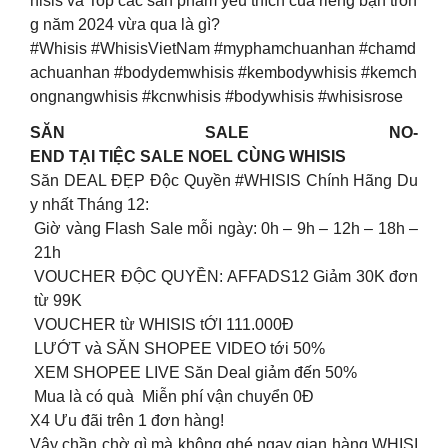
hisis và Top các sản phẩm yêu thích của riêng bạn tron
g năm 2024 vừa qua là gì?
#Whisis #WhisisVietNam #myphamchuanhan #chamd
achuanhan #bodydemwhisis #kembodywhisis #kemch
ongnangwhisis #kcnwhisis #bodywhisis #whisisrose
SĂN SALE NO-
END TẠI TIỆC SALE NOEL CÙNG WHISIS
Săn DEAL ĐẸP Độc Quyền #WHISIS Chính Hãng Du
y nhất Tháng 12:
Giờ vàng Flash Sale mỗi ngày: 0h – 9h – 12h – 18h –
21h
VOUCHER ĐỘC QUYỀN: AFFADS12 Giảm 30K đơn
từ 99K
VOUCHER từ WHISIS tỚI 111.000Đ
LƯỚT và SĂN SHOPEE VIDEO tới 50%
XEM SHOPEE LIVE Săn Deal giảm đến 50%
Mua là có quà Miễn phí vận chuyển 0Đ
X4 Ưu đãi trên 1 đơn hàng!
Vậy chần chờ gì mà không ghé ngay gian hàng WHISI