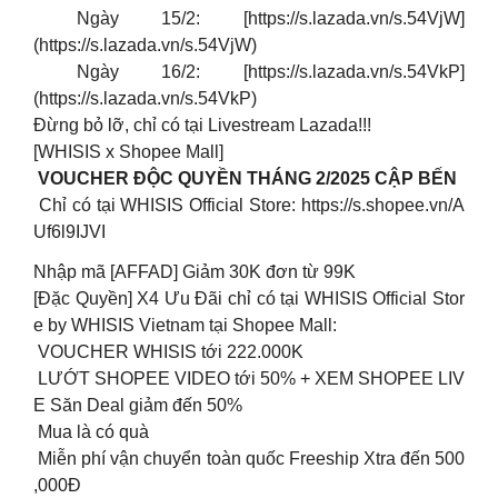
Ngày 15/2: [https://s.lazada.vn/s.54VjW]
(https://s.lazada.vn/s.54VjW)
Ngày 16/2: [https://s.lazada.vn/s.54VkP]
(https://s.lazada.vn/s.54VkP)
Đừng bỏ lỡ, chỉ có tại Livestream Lazada!!!
[WHISIS x Shopee Mall]
VOUCHER ĐỘC QUYỀN THÁNG 2/2025 CẬP BẾN
Chỉ có tại WHISIS Official Store: https://s.shopee.vn/A
Uf6l9IJVI
Nhập mã [AFFAD] Giảm 30K đơn từ 99K
[Đặc Quyền] X4 Ưu Đãi chỉ có tại WHISIS Official Stor
e by WHISIS Vietnam tại Shopee Mall:
VOUCHER WHISIS tới 222.000K
LƯỚT SHOPEE VIDEO tới 50% + XEM SHOPEE LIV
E Săn Deal giảm đến 50%
Mua là có quà
Miễn phí vận chuyển toàn quốc Freeship Xtra đến 500
,000Đ