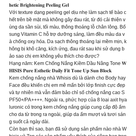
𝐡𝐞𝐭𝐢𝐜 𝐁𝐫𝐢𝐠𝐡𝐭𝐞𝐧𝐢𝐧𝐠 𝐏𝐞𝐞𝐥𝐢𝐧𝐠 𝐆𝐞𝐥
Với texture dạng peeling gel dịu nhẹ làm sạch tế bào c
hết trên bề mặt mà không gây đau rát, từ đó cải thiện v
ùng da sần sùi, tối màu, thông thoáng lỗ chân lông. Bổ
sung Vitamin C hỗ trợ dưỡng sáng, làm đều màu da v
à chống oxy hóa. Da sạch thông thoáng lại mềm mịn, k
hông bị khô căng, kích ứng, đau rát sau khi sử dụng b
ảo sao chị em không yêu thích cho được?
Hạng năm: Kem Chống Nắng Kiềm Dầu Nâng Tone 𝐖
𝐇𝐈𝐒𝐈𝐒 𝐏𝐮𝐫𝐞 𝐄𝐬𝐭𝐡𝐞𝐭𝐢𝐜 𝐃𝐚𝐢𝐥𝐲 𝐅𝐢𝐭 𝐓𝐨𝐧𝐞 𝐔𝐩 𝐒𝐮𝐧 𝐁𝐥𝐨𝐜𝐤
Kem chống nắng nhà Whisis dù là dành cho Body hay
Face đều khiến chị em mê mẩn bởi lớp finish cực đẹp
và tự nhiên mà vẫn đảm bảo chỉ số chống nắng cao S
PF50+/PA++++. Ngoài ra, phức hợp của 8 loại axit hya
luronic có trong kem chống nắng giúp cung cấp độ ẩm
cho da từ trong ra ngoài, giúp da ẩm mượt và tươi sán
g suốt cả ngày dài.
Còn bạn thì sao, bạn đã sử dụng sản phẩm nào nhà W