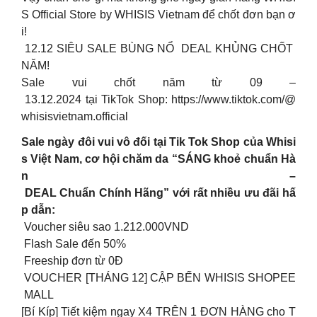
S Official Store by WHISIS Vietnam để chốt đơn bạn ơ
i!
12.12 SIÊU SALE BÙNG NỔ DEAL KHỦNG CHỐT
NĂM!
Sale vui chốt năm từ 09 –
13.12.2024 tại TikTok Shop: https://www.tiktok.com/@
whisisvietnam.official
Sale ngày đôi vui vô đối tại Tik Tok Shop của Whisi
s Việt Nam, cơ hội chăm da “SÁNG khoẻ chuẩn Hà
n –
DEAL Chuẩn Chính Hãng” với rất nhiều ưu đãi hấ
p dẫn: ​
Voucher siêu sao 1.212.000VND
Flash Sale đến 50%
Freeship đơn từ 0Đ
VOUCHER [THÁNG 12] CẬP BẾN WHISIS SHOPEE
MALL
[Bí Kíp] Tiết kiệm ngay X4 TRÊN 1 ĐƠN HÀNG cho T