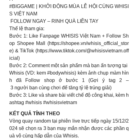
#BIGGAME | KHỞI ĐỘNG MÙA LỄ HỘI CÙNG WHISI
S VIỆT NAM
FOLLOW NGAY – RINH QUÀ LIỀN TAY
Thể lệ tham gia:
Bước 1: Like Fanpage WHISIS Việt Nam + Follow Sh
op Shopee Mall (https://shopee.vn/whisis_official_stor
e) & TikTok (https://www.tiktok.com/@whisisvietnam.off
icial)
Bước 2: Comment một sản phẩm mà bạn ấn tượng tại
Whisis (VD: kem #bodywhisis) kèm ảnh chụp màm hìn
h đã Follow shop ở bước 1 (Gợi ý tag 2 –
3 người bạn cùng chơi để tăng tỷ lệ trúng giải)
Bước 3: Like và share bài viết chế độ công khai, kèm h
ashtag #whisis #whisisvietnam
KẾT QUẢ TÍNH THEO
Vòng quay random tại phiên live trực tiếp ngày 15/12/2
024 sẽ chọn ra 3 bạn may mắn nhận được các phần q
uà vô cùng hấp dẫn của Whisis.