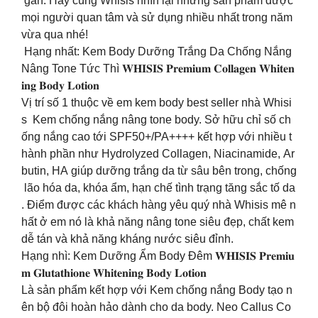
gần. Hãy cùng Whisis nhìn lại những sản phẩm được
mọi người quan tâm và sử dụng nhiều nhất trong năm
vừa qua nhé!
Hạng nhất: Kem Body Dưỡng Trắng Da Chống Nắng
Nâng Tone Tức Thì 𝐖𝐇𝐈𝐒𝐈𝐒 𝐏𝐫𝐞𝐦𝐢𝐮𝐦 𝐂𝐨𝐥𝐥𝐚𝐠𝐞𝐧 𝐖𝐡𝐢𝐭𝐞𝐧
𝐢𝐧𝐠 𝐁𝐨𝐝𝐲 𝐋𝐨𝐭𝐢𝐨𝐧
Vị trí số 1 thuộc về em kem body best seller nhà Whisi
s Kem chống nắng nâng tone body. Sở hữu chỉ số ch
ống nắng cao tới SPF50+/PA++++ kết hợp với nhiều t
hành phần như Hydrolyzed Collagen, Niacinamide, Ar
butin, HA giúp dưỡng trắng da từ sâu bên trong, chống
lão hóa da, khóa ẩm, hạn chế tình trạng tăng sắc tố da
. Điểm được các khách hàng yêu quý nhà Whisis mê n
hất ở em nó là khả năng nâng tone siêu đẹp, chất kem
dễ tán và khả năng kháng nước siêu đỉnh.
Hạng nhì: Kem Dưỡng Ẩm Body Đêm 𝐖𝐇𝐈𝐒𝐈𝐒 𝐏𝐫𝐞𝐦𝐢𝐮
𝐦 𝐆𝐥𝐮𝐭𝐚𝐭𝐡𝐢𝐨𝐧𝐞 𝐖𝐡𝐢𝐭𝐞𝐧𝐢𝐧𝐠 𝐁𝐨𝐝𝐲 𝐋𝐨𝐭𝐢𝐨𝐧
Là sản phẩm kết hợp với Kem chống nắng Body tạo n
ên bộ đôi hoàn hảo dành cho da body. Neo Callus Co