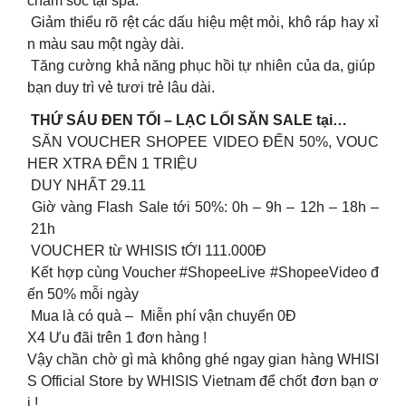
chăm sóc tại spa.
Giảm thiểu rõ rệt các dấu hiệu mệt mỏi, khô ráp hay xỉ
n màu sau một ngày dài.
Tăng cường khả năng phục hồi tự nhiên của da, giúp
bạn duy trì vẻ tươi trẻ lâu dài.
THỨ SÁU ĐEN TỐI – LẠC LỐI SĂN SALE tại…
SĂN VOUCHER SHOPEE VIDEO ĐẾN 50%, VOUC
HER XTRA ĐẾN 1 TRIỆU
DUY NHẤT 29.11
Giờ vàng Flash Sale tới 50%: 0h – 9h – 12h – 18h –
21h
VOUCHER từ WHISIS tỚI 111.000Đ
Kết hợp cùng Voucher #ShopeeLive #ShopeeVideo đ
ến 50% mỗi ngày
Mua là có quà – Miễn phí vận chuyển 0Đ
X4 Ưu đãi trên 1 đơn hàng !
Vậy chần chờ gì mà không ghé ngay gian hàng WHISI
S Official Store by WHISIS Vietnam để chốt đơn bạn ơ
i !