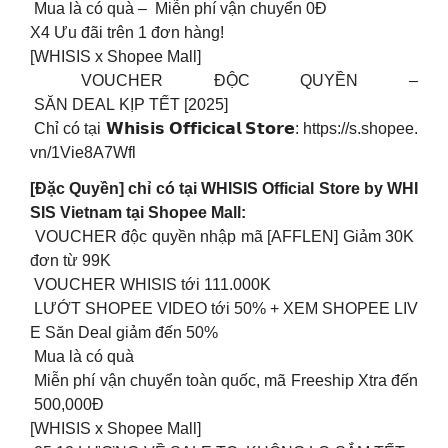
Mua là có quà – Miễn phí vận chuyển 0Đ
X4 Ưu đãi trên 1 đơn hàng!
[WHISIS x Shopee Mall]
VOUCHER ĐỘC QUYỀN –
SĂN DEAL KỊP TẾT [2025]
Chỉ có tại 𝗪𝗵𝗶𝘀𝗶𝘀 𝗢𝗳𝗳𝗶𝗰𝗶𝗰𝗮𝗹 𝗦𝘁𝗼𝗿𝗲: https://s.shopee.
vn/1Vie8A7Wfl
[Đặc Quyền] chỉ có tại WHISIS Official Store by WHI
SIS Vietnam tại Shopee Mall:
VOUCHER độc quyền nhập mã [AFFLEN] Giảm 30K
đơn từ 99K
VOUCHER WHISIS tới 111.000K
LƯỚT SHOPEE VIDEO tới 50% + XEM SHOPEE LIV
E Săn Deal giảm đến 50%
Mua là có quà
Miễn phí vận chuyển toàn quốc, mã Freeship Xtra đến
500,000Đ
[WHISIS x Shopee Mall]