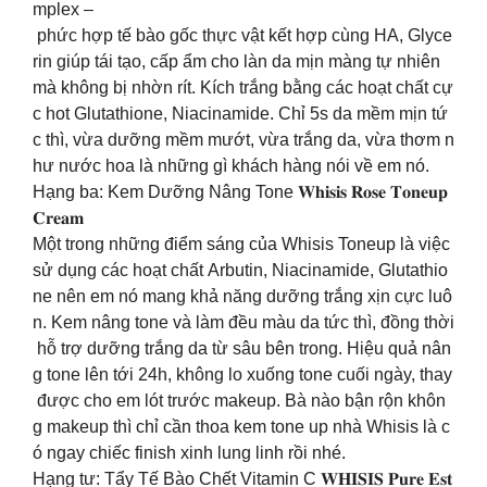
mplex –
phức hợp tế bào gốc thực vật kết hợp cùng HA, Glyce
rin giúp tái tạo, cấp ẩm cho làn da mịn màng tự nhiên
mà không bị nhờn rít. Kích trắng bằng các hoạt chất cự
c hot Glutathione, Niacinamide. Chỉ 5s da mềm mịn tứ
c thì, vừa dưỡng mềm mướt, vừa trắng da, vừa thơm n
hư nước hoa là những gì khách hàng nói về em nó.
Hạng ba: Kem Dưỡng Nâng Tone 𝐖𝐡𝐢𝐬𝐢𝐬 𝐑𝐨𝐬𝐞 𝐓𝐨𝐧𝐞𝐮𝐩
𝐂𝐫𝐞𝐚𝐦
Một trong những điểm sáng của Whisis Toneup là việc
sử dụng các hoạt chất Arbutin, Niacinamide, Glutathio
ne nên em nó mang khả năng dưỡng trắng xịn cực luô
n. Kem nâng tone và làm đều màu da tức thì, đồng thời
hỗ trợ dưỡng trắng da từ sâu bên trong. Hiệu quả nân
g tone lên tới 24h, không lo xuống tone cuối ngày, thay
được cho em lót trước makeup. Bà nào bận rộn khôn
g makeup thì chỉ cần thoa kem tone up nhà Whisis là c
ó ngay chiếc finish xinh lung linh rồi nhé.
Hạng tư: Tẩy Tế Bào Chết Vitamin C 𝐖𝐇𝐈𝐒𝐈𝐒 𝐏𝐮𝐫𝐞 𝐄𝐬𝐭