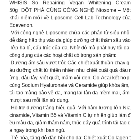
WHISIS So Repairing Vegan Whitening Cream
50g ĐỘT PHÁ CÙNG CÔNG NGHỆ Niosome – Một
khái niệm mới về Liposome Cell Lab Technology của
Edevenon.
Với công nghệ Liposome chứa các phân tử siêu nhỏ
dễ dàng hấp thụ vào da giúp dưỡng chất thấm sâu vào
lớp hạ bì, cấu trúc của da. Nhờ đó mà phát huy tối đa
công dụng của các hoạt chất có trong sản phẩm:
Dưỡng ẩm sâu vượt trội: Các chiết xuất thuần chay gi
àu dưỡng chất từ thiên nhiên như chiết xuất quả dâu r
ừng, dâu tây, việt quất, mâm xôi đen, Cọ Acai kết hợp
cùng Sodium Hyaluronate và Ceramide giúp khóa ẩm,
tái tạo màng bảo vệ da, mang lại làn da mềm mại, ẩm
mượt sau mỗi lần sử dụng.
Hỗ trợ dưỡng trắng hiệu quả: Với hàm lượng lớn Nia
cinamide, Vitamin B5 và Vitamin C tự nhiên giúp làm đ
ều màu da, giảm thâm nám, thúc đẩy quá trình tái tạo d
a ngay trong khi bạn ngủ.
Trẻ hóa, tăng độ đàn hồi cho da: Chiết xuất Collagen t