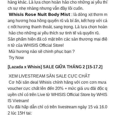
hàng khác. Là lựa chọn hoàn hảo cho những ai yêu thí
ch sự nhẹ nhàng nhưng vẫn đầy lôi cuốn.
𝗪𝗵𝗶𝘀𝗶𝘀 𝗥𝗼𝘀𝗲 𝗡𝘂𝗶𝘁 𝗕𝗼𝗱𝘆 𝗠𝗶𝘀𝘁 : là dòng xịt thơm m
ang hương hoa hồng quyến rũ và bí ẩn, kết hợp với cá
c nốt hương thanh thoát, sang trọng. Là lựa chọn hoàn
hảo cho những ai yêu thích sự tinh tế và quyến rũ.
Sản phẩm hiện đã có mặt trên các sàn thương mại điệ
n tử của WHISIS Official Store!
Mùi hương nào sẽ chinh phục bạn ?
Try Now
[Lazada x Whisis] SALE GIỮA THÁNG 2 [15-17.2]
XEM LIVESTREAM SĂN SALE CỰC CHẤT
Cơ hội săn deal Whisis chính hãng với cơn cơn mưa
voucher cực chất lên đến 20% + mức giá ưu đãi độc q
uyền chỉ có trên Live từ WHISIS Official Store by WHIS
IS Vietnam!
Ưu đãi hấp dẫn chỉ có trên livestream ngày 15 và 16.0
2 lúc 15H tại: