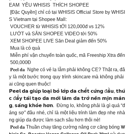
EAM YÊU WHISIS THÍCH SHOPEE
[Đặc Quyền] chỉ có tại WHISIS Official Store by WHISI
S Vietnam tại Shopee Mall:
VOUCHER từ WHISIS tỚI 120,000đ vs 12%
LƯỚT và SĂN SHOPEE VIDEO tới 50%
XEM SHOPEE LIVE Săn Deal giảm đến 50%
Mua là có quà
Miễn phí vận chuyển toàn quốc, mã Freeship Xtra đến
500,000Đ
𝐏𝐞𝐞𝐥 𝐝𝐚 Nghe có vẻ lạ lẫm phải không CE? Thật ra, đâ
y là một bước trong quy trình skincare mà không phải
ai cũng quen thuộc!
𝗣𝗲𝗲𝗹 𝗱𝗮 𝗴𝗶𝘂́𝗽 𝗹𝗼𝗮̣𝗶 𝗯𝗼̉ 𝗹𝗼̛́𝗽 𝗱𝗮 𝗰𝗵𝗲̂́𝘁 𝗰𝘂̛́𝗻𝗴 đ𝗮̂̀𝘂, 𝘁𝗵𝘂́
𝗰 đ𝗮̂̉𝘆 𝘁𝗮́𝗶 𝘁𝗮̣𝗼 𝗱𝗮 𝗺𝗼̛́𝗶 𝗹𝗮̀𝗺 𝗱𝗮 𝘁𝗿𝗼̛̉ 𝗻𝗲̂𝗻 𝗺𝗶̣𝗻 𝗺𝗮̀𝗻
𝗴, 𝘀𝗮́𝗻𝗴 𝗸𝗵𝗼̉𝗲 𝗵𝗼̛𝗻. Đừng lo, không phải là gì quá “đ
áng sợ” đâu nhé, chỉ là một liệu trình làm đẹp nhẹ nhà
ng giúp da được làm sạch sâu hơn thôi nè!
𝐏𝐞𝐞𝐥 𝐝𝐚 Thuần chay tăng cường nâng cơ căng bóng 𝗪