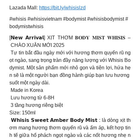
Lazada Mall:
https://bit.ly/whisislzd
#whisis #whisisvietnam #bodymist #whisisbodymist #
bodymistwhisis
[𝗡𝗲𝘄 𝗔𝗿𝗿𝗶𝘃𝗮𝗹] XỊT THƠM 𝐁𝐎𝐃𝐘 𝐌𝐈𝐒𝐓 𝐖𝐇𝐈𝐒𝐈𝐒 –
CHÀO XUÂN MỚI 2025
Tự tin bắt đầu ngày mới với hương thơm quyến rũ ng
ọt ngào, sang trọng tràn đầy năng lượng với Whisis Bo
dymist. Một sản phẩm mới nhỏ gọn và tiện lợi, hứa hẹ
n sẽ là một người bạn đồng hành giúp bạn lưu hương
suốt một ngày dài.
Made in Korea
Lưu hương từ 6-8H
3 tầng hương riêng biệt
Size: 150ml
𝗪𝗵𝗶𝘀𝗶𝘀 𝗦𝘄𝗲𝗲𝘁 𝗔𝗺𝗯𝗲𝗿 𝗕𝗼𝗱𝘆 𝗠𝗶𝘀𝘁 : là dòng xịt th
ơm mang hương thơm quyến rũ và ấm áp, kết hợp tin
h tế giữa hổ phách ngọt ngào và các nốt hương nhẹ n