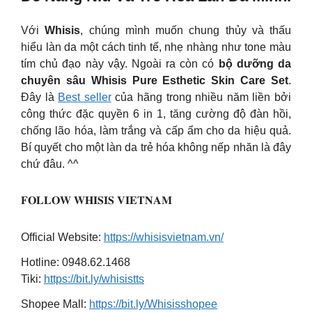
Với
Whisis
, chúng mình muốn chung thủy và thấu
hiểu làn da một cách tinh tế, nhẹ nhàng như tone màu
tím chủ đạo này vậy. Ngoài ra còn có
bộ dưỡng da
chuyên sâu Whisis Pure Esthetic Skin Care Set
.
Đây là
Best seller
của hãng trong nhiều năm liền bởi
công thức đặc quyền 6 in 1, tăng cường độ đàn hồi,
chống lão hóa, làm trắng và cấp ẩm cho da hiệu quả.
Bí quyết cho một làn da trẻ hóa không nếp nhăn là đây
chứ đâu. ^^
𝐅𝐎𝐋𝐋𝐎𝐖 𝐖𝐇𝐈𝐒𝐈𝐒 𝐕𝐈𝐄𝐓𝐍𝐀𝐌
Official Website:
https://whisisvietnam.vn/
Hotline: 0948.62.1468
Tiki:
https://bit.ly/whisistts
Shopee Mall:
https://bit.ly/Whisisshopee