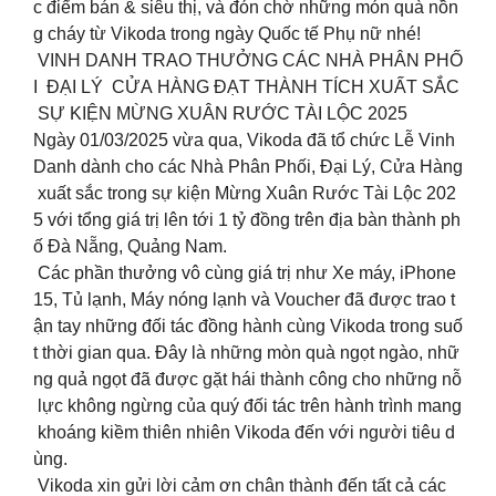
c điểm bán & siêu thị, và đón chờ những món quà nồn
g cháy từ Vikoda trong ngày Quốc tế Phụ nữ nhé!
VINH DANH TRAO THƯỞNG CÁC NHÀ PHÂN PHỐ
I ĐẠI LÝ CỬA HÀNG ĐẠT THÀNH TÍCH XUẤT SẮC
SỰ KIỆN MỪNG XUÂN RƯỚC TÀI LỘC 2025
Ngày 01/03/2025 vừa qua, Vikoda đã tổ chức Lễ Vinh
Danh dành cho các Nhà Phân Phối, Đại Lý, Cửa Hàng
xuất sắc trong sự kiện Mừng Xuân Rước Tài Lộc 202
5 với tổng giá trị lên tới 1 tỷ đồng trên địa bàn thành ph
ố Đà Nẵng, Quảng Nam.
Các phần thưởng vô cùng giá trị như Xe máy, iPhone
15, Tủ lạnh, Máy nóng lạnh và Voucher đã được trao t
ận tay những đối tác đồng hành cùng Vikoda trong suố
t thời gian qua. Đây là những mòn quà ngọt ngào, nhữ
ng quả ngọt đã được gặt hái thành công cho những nỗ
lực không ngừng của quý đối tác trên hành trình mang
khoáng kiềm thiên nhiên Vikoda đến với người tiêu d
ùng.
Vikoda xin gửi lời cảm ơn chân thành đến tất cả các