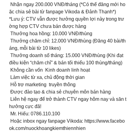
Nhận ngay 200.000 VNĐ/tháng (*Có thể đăng mới ho
ặc chia sẻ bài từ fanpage Vikoda & Đảnh Thạnh*)
*Lưu ý: CTV vẫn được hưởng quyền lợi này trong trư
ờng hợp CTV chưa bán được hàng
Thưởng hoa hồng: 10.000 VNĐ/thùng
Thưởng chăm chỉ: 12.000 VNĐ/thùng (Đăng 40 bài/th
áng, mỗi bài từ 10 likes)
Thưởng doanh số tháng: 15.000 VNĐ/thùng (Khi đạt
điều kiện “chăm chỉ” & bán tối thiểu 100 thùng/tháng)
Không cần vốn Kinh doanh linh hoạt
Làm việc từ xa, chủ động thời gian
Hỗ trợ marketing truyền thông
Được đào tạo & chia sẻ chuyên môn bán hàng
Liên hệ ngay để trở thành CTV ngay hôm nay và săn t
hưởng cực đã!
Mr. Hiếu: 0786.110.100
Hoặc inbox ngay fanpage Vikoda: https://www.facebo
ok.com/nuockhoangkiemthiennhien