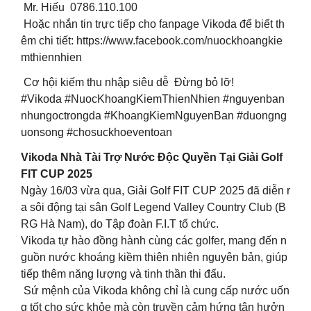
Mr. Hiếu 0786.110.100
Hoặc nhắn tin trực tiếp cho fanpage Vikoda để biết th
êm chi tiết: https://www.facebook.com/nuockhoangkie
mthiennhien
Cơ hội kiếm thu nhập siêu dễ Đừng bỏ lỡ!
#Vikoda #NuocKhoangKiemThienNhien #nguyenban
nhungoctrongda #KhoangKiemNguyenBan #duongng
uonsong #chosuckhoeventoan
Vikoda Nhà Tài Trợ Nước Độc Quyền Tại Giải Golf
FIT CUP 2025
Ngày 16/03 vừa qua, Giải Golf FIT CUP 2025 đã diễn r
a sôi động tại sân Golf Legend Valley Country Club (B
RG Hà Nam), do Tập đoàn F.I.T tổ chức.
Vikoda tự hào đồng hành cùng các golfer, mang đến n
guồn nước khoáng kiềm thiên nhiên nguyên bản, giúp
tiếp thêm năng lượng và tinh thần thi đấu.
Sứ mệnh của Vikoda không chỉ là cung cấp nước uốn
g tốt cho sức khỏe mà còn truyền cảm hứng tận hưởn