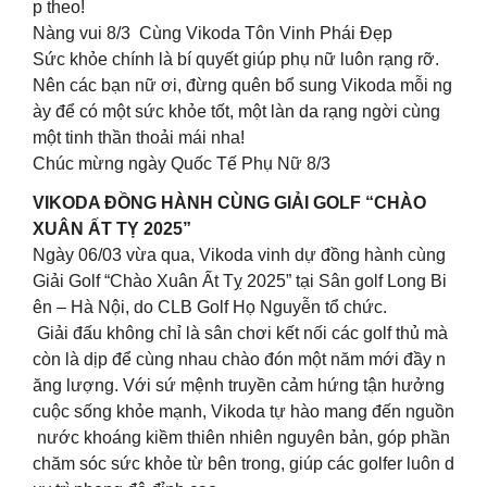
p theo!
Nàng vui 8/3 Cùng Vikoda Tôn Vinh Phái Đẹp
Sức khỏe chính là bí quyết giúp phụ nữ luôn rạng rỡ.
Nên các bạn nữ ơi, đừng quên bổ sung Vikoda mỗi ng
ày để có một sức khỏe tốt, một làn da rạng ngời cùng
một tinh thần thoải mái nha!
Chúc mừng ngày Quốc Tế Phụ Nữ 8/3
VIKODA ĐỒNG HÀNH CÙNG GIẢI GOLF “CHÀO
XUÂN ẤT TỴ 2025”
Ngày 06/03 vừa qua, Vikoda vinh dự đồng hành cùng
Giải Golf “Chào Xuân Ất Tỵ 2025” tại Sân golf Long Bi
ên – Hà Nội, do CLB Golf Họ Nguyễn tổ chức.
Giải đấu không chỉ là sân chơi kết nối các golf thủ mà
còn là dịp để cùng nhau chào đón một năm mới đầy n
ăng lượng. Với sứ mệnh truyền cảm hứng tận hưởng
cuộc sống khỏe mạnh, Vikoda tự hào mang đến nguồn
nước khoáng kiềm thiên nhiên nguyên bản, góp phần
chăm sóc sức khỏe từ bên trong, giúp các golfer luôn d