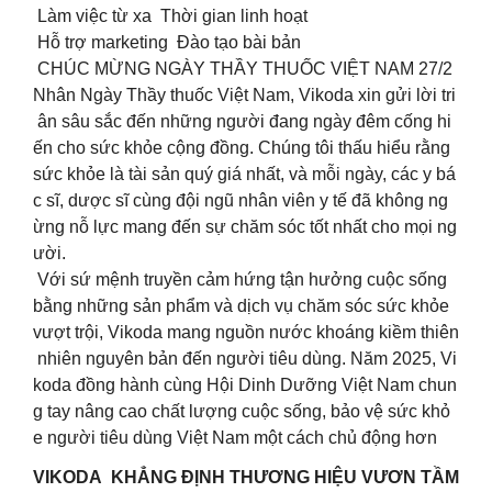
Làm việc từ xa Thời gian linh hoạt
Hỗ trợ marketing Đào tạo bài bản
CHÚC MỪNG NGÀY THẦY THUỐC VIỆT NAM 27/2
Nhân Ngày Thầy thuốc Việt Nam, Vikoda xin gửi lời tri
ân sâu sắc đến những người đang ngày đêm cống hi
ến cho sức khỏe cộng đồng. Chúng tôi thấu hiểu rằng
sức khỏe là tài sản quý giá nhất, và mỗi ngày, các y bá
c sĩ, dược sĩ cùng đội ngũ nhân viên y tế đã không ng
ừng nỗ lực mang đến sự chăm sóc tốt nhất cho mọi ng
ười.
Với sứ mệnh truyền cảm hứng tận hưởng cuộc sống
bằng những sản phẩm và dịch vụ chăm sóc sức khỏe
vượt trội, Vikoda mang nguồn nước khoáng kiềm thiên
nhiên nguyên bản đến người tiêu dùng. Năm 2025, Vi
koda đồng hành cùng Hội Dinh Dưỡng Việt Nam chun
g tay nâng cao chất lượng cuộc sống, bảo vệ sức khỏ
e người tiêu dùng Việt Nam một cách chủ động hơn
VIKODA KHẲNG ĐỊNH THƯƠNG HIỆU VƯƠN TẦM