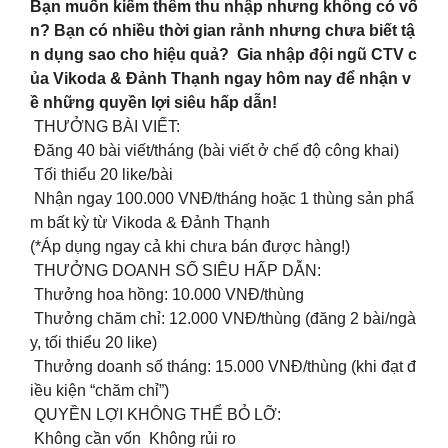
Bạn muốn kiếm thêm thu nhập nhưng không có vố
n? Bạn có nhiều thời gian rảnh nhưng chưa biết tậ
n dụng sao cho hiệu quả? Gia nhập đội ngũ CTV c
ủa Vikoda & Đảnh Thạnh ngay hôm nay để nhận v
ề những quyền lợi siêu hấp dẫn!
THƯỞNG BÀI VIẾT:
Đăng 40 bài viết/tháng (bài viết ở chế độ công khai)
Tối thiểu 20 like/bài
Nhận ngay 100.000 VNĐ/tháng hoặc 1 thùng sản phẩ
m bất kỳ từ Vikoda & Đảnh Thạnh
(*Áp dụng ngay cả khi chưa bán được hàng!)
THƯỞNG DOANH SỐ SIÊU HẤP DẪN:
Thưởng hoa hồng: 10.000 VNĐ/thùng
Thưởng chăm chỉ: 12.000 VNĐ/thùng (đăng 2 bài/ngà
y, tối thiểu 20 like)
Thưởng doanh số tháng: 15.000 VNĐ/thùng (khi đạt đ
iều kiện “chăm chỉ”)
QUYỀN LỢI KHÔNG THỂ BỎ LỠ:
Không cần vốn Không rủi ro