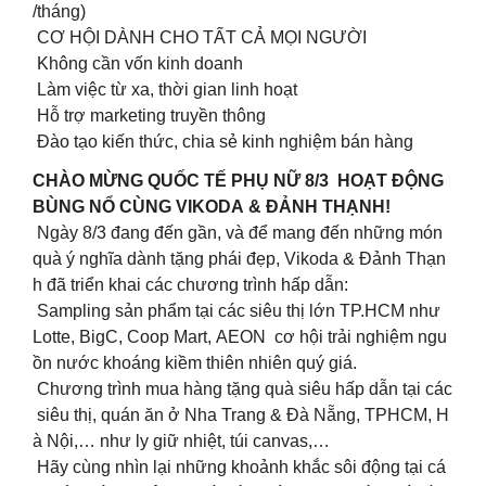
/tháng)
CƠ HỘI DÀNH CHO TẤT CẢ MỌI NGƯỜI
Không cần vốn kinh doanh
Làm việc từ xa, thời gian linh hoạt
Hỗ trợ marketing truyền thông
Đào tạo kiến thức, chia sẻ kinh nghiệm bán hàng
CHÀO MỪNG QUỐC TẾ PHỤ NỮ 8/3 HOẠT ĐỘNG
BÙNG NỔ CÙNG VIKODA & ĐẢNH THẠNH!
Ngày 8/3 đang đến gần, và để mang đến những món
quà ý nghĩa dành tặng phái đẹp, Vikoda & Đảnh Thạn
h đã triển khai các chương trình hấp dẫn:
Sampling sản phẩm tại các siêu thị lớn TP.HCM như
Lotte, BigC, Coop Mart, AEON cơ hội trải nghiệm ngu
ồn nước khoáng kiềm thiên nhiên quý giá.
Chương trình mua hàng tặng quà siêu hấp dẫn tại các
siêu thị, quán ăn ở Nha Trang & Đà Nẵng, TPHCM, H
à Nội,… như ly giữ nhiệt, túi canvas,…
Hãy cùng nhìn lại những khoảnh khắc sôi động tại cá