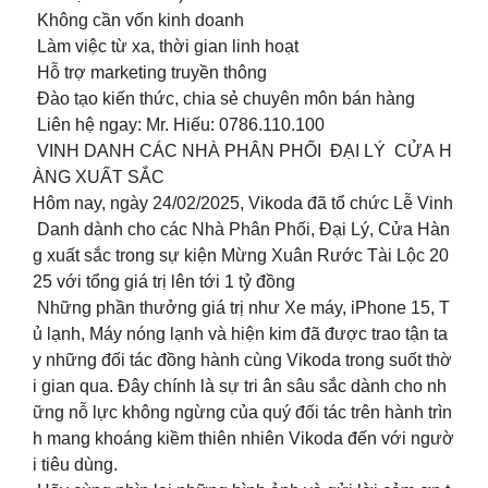
Không cần vốn kinh doanh
Làm việc từ xa, thời gian linh hoạt
Hỗ trợ marketing truyền thông
Đào tạo kiến thức, chia sẻ chuyên môn bán hàng
Liên hệ ngay: Mr. Hiếu: 0786.110.100
VINH DANH CÁC NHÀ PHÂN PHỐI ĐẠI LÝ CỬA H
ÀNG XUẤT SẮC
Hôm nay, ngày 24/02/2025, Vikoda đã tổ chức Lễ Vinh
Danh dành cho các Nhà Phân Phối, Đại Lý, Cửa Hàn
g xuất sắc trong sự kiện Mừng Xuân Rước Tài Lộc 20
25 với tổng giá trị lên tới 1 tỷ đồng
Những phần thưởng giá trị như Xe máy, iPhone 15, T
ủ lạnh, Máy nóng lạnh và hiện kim đã được trao tận ta
y những đối tác đồng hành cùng Vikoda trong suốt thờ
i gian qua. Đây chính là sự tri ân sâu sắc dành cho nh
ững nỗ lực không ngừng của quý đối tác trên hành trìn
h mang khoáng kiềm thiên nhiên Vikoda đến với ngườ
i tiêu dùng.