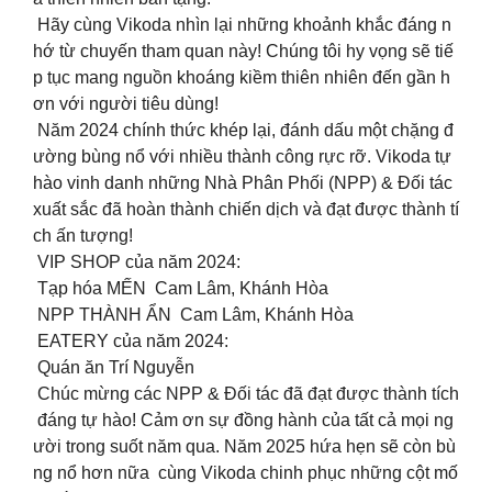
Hãy cùng Vikoda nhìn lại những khoảnh khắc đáng n
hớ từ chuyến tham quan này! Chúng tôi hy vọng sẽ tiế
p tục mang nguồn khoáng kiềm thiên nhiên đến gần h
ơn với người tiêu dùng!
Năm 2024 chính thức khép lại, đánh dấu một chặng đ
ường bùng nổ với nhiều thành công rực rỡ. Vikoda tự
hào vinh danh những Nhà Phân Phối (NPP) & Đối tác
xuất sắc đã hoàn thành chiến dịch và đạt được thành tí
ch ấn tượng!
VIP SHOP của năm 2024:
Tạp hóa MẾN Cam Lâm, Khánh Hòa
NPP THÀNH ẨN Cam Lâm, Khánh Hòa
EATERY của năm 2024:
Quán ăn Trí Nguyễn
Chúc mừng các NPP & Đối tác đã đạt được thành tích
đáng tự hào! Cảm ơn sự đồng hành của tất cả mọi ng
ười trong suốt năm qua. Năm 2025 hứa hẹn sẽ còn bù
ng nổ hơn nữa cùng Vikoda chinh phục những cột mố