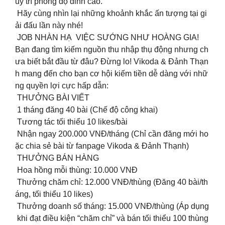
uy trì phong độ đỉnh cao.
Hãy cùng nhìn lại những khoảnh khắc ấn tượng tại gi
ải đấu lần này nhé!
JOB NHÀN HẠ VIỆC SƯỚNG NHƯ HOÀNG GIA!
Bạn đang tìm kiếm nguồn thu nhập thụ động nhưng ch
ưa biết bắt đầu từ đâu? Đừng lo! Vikoda & Đảnh Thạn
h mang đến cho bạn cơ hội kiếm tiền dễ dàng với nhữ
ng quyền lợi cực hấp dẫn:
THƯỞNG BÀI VIẾT
1 tháng đăng 40 bài (Chế độ công khai)
Tương tác tối thiểu 10 likes/bài
Nhận ngay 200.000 VNĐ/tháng (Chỉ cần đăng mới ho
ặc chia sẻ bài từ fanpage Vikoda & Đảnh Thạnh)
THƯỞNG BÁN HÀNG
Hoa hồng mỗi thùng: 10.000 VNĐ
Thưởng chăm chỉ: 12.000 VNĐ/thùng (Đăng 40 bài/th
áng, tối thiểu 10 likes)
Thưởng doanh số tháng: 15.000 VNĐ/thùng (Áp dụng
khi đạt điều kiện “chăm chỉ” và bán tối thiểu 100 thùng