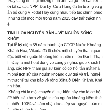
Hãy cùng nhìn lại những hình ảnh và gửi lời cảm ơn t
ới tất cả các NPP Đại Lý Cửa Hàng đã tin tưởng và g
ắn bó cùng Vikoda! Hãy cùng nhau tiếp tục chinh phục
những cột mốc mới trong năm 2025 đầy thử thách nh
é!
TINH HOA NGUYÊN BẢN – VỀ NGUỒN SỐNG
KHỎE
Tại lễ kỷ niệm 35 năm thành lập CTCP Nước Khoáng
Khánh Hòa, Vikoda đã tổ chức một chuyến tham quan
đặc biệt về nguồn khoáng kiềm thiên nhiên Đảnh Thạn
h. Đây là một hoạt động vô cùng ý nghĩa, giúp khách h
àng, các NPP tham gia sự kiện có cơ hội tận mắt khá
m phá lịch sử của nguồn khoáng quý giá và trải nghiệ
m thực tế tại khu bảo vệ rộng 35ha ở Diên Khánh, Khá
nh Hòa.
Không chỉ là một chuyến đi, sự kiện này còn là cơ hội
để hiểu sâu hơn về giá trị của nguồn khoáng kiềm thiê
n nhiên 100% và cảm nhận trực tiếp sự nguyên bản m
à thiên nhiên ban tặng.