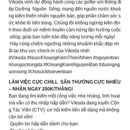
Vikoda vinh dự đồng hành cùng các golfer với thông đi
ệp Dưỡng Nguồn Sống, mang đến nguồn nước khoá
ng kiềm thiên nhiên nguyên bản, góp phần chăm sóc s
ức khỏe từ bên trong. Chúng tôi không ngừng kiên địn
h theo đuổi sứ mệnh truyền cảm hứng tận hưởng cuộc
sống, giúp bạn luôn tràn đầy năng lượng mỗi ngày!
Hãy cùng chiêm ngưỡng những khoảnh khắc đẹp nh
ất tại khu vực check-in của Vikoda nhé!
#Vikoda #NuocKhoangKiemThienNhien #nguyenban
nhungoctrongda #KhoangKiemNguyenBan #duongng
uonsong #chosuckhoeventoan
LÀM VIỆC CỰC CHILL SĂN THƯỞNG CỰC NHIỀU
– NHẬN NGAY 200K/THÁNG!
Bạn đang tìm kiếm một công việc nhẹ nhàng, linh hoạt
mà vẫn có thu nhập hấp dẫn? Vikoda đang tuyển Cộn
g Tác Viên (CTV) cơ hội kiếm tiền dễ dàng mà không
cần bỏ vốn!
Quyền lợi hấp dẫn dành cho bạn: