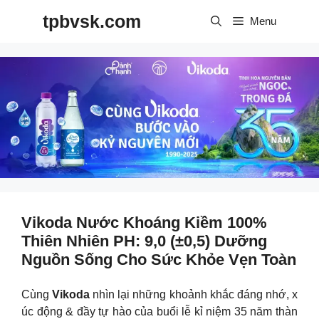
Skip
tpbvsk.com
to
Menu
content
Vikoda Nước Khoáng Kiềm 100%
Thiên Nhiên PH: 9,0 (±0,5) Dưỡng
Nguồn Sống Cho Sức Khỏe Vẹn Toàn
Cùng
Vikoda
nhìn lại những khoảnh khắc đáng nhớ, x
úc động & đầy tự hào của buổi lễ kỉ niệm 35 năm thàn