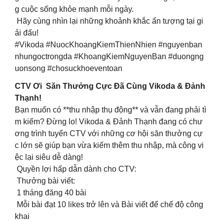
g cuộc sống khỏe mạnh mỗi ngày.
Hãy cùng nhìn lại những khoảnh khắc ấn tượng tại gi
ải đấu!
#Vikoda #NuocKhoangKiemThienNhien #nguyenban
nhungoctrongda #KhoangKiemNguyenBan #duongng
uonsong #chosuckhoeventoan
CTV Ơi Săn Thưởng Cực Đã Cùng Vikoda & Đảnh
Thạnh!
Bạn muốn có **thu nhập thụ động** và vẫn đang phải tì
m kiếm? Đừng lo! Vikoda & Đảnh Thạnh đang có chư
ơng trình tuyển CTV với những cơ hội săn thưởng cự
c lớn sẽ giúp bạn vừa kiếm thêm thu nhập, mà công vi
ệc lại siêu dễ dàng!
Quyền lợi hấp dẫn dành cho CTV:
Thưởng bài viết:
1 tháng đăng 40 bài
Mỗi bài đạt 10 likes trở lên và Bài viết để chế độ công
khai