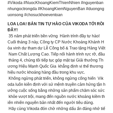
#Vikoda #NuocKhoangKiemThienNhien #nguyenban
nhungoctrongda #KhoangKiemNguyenBan #duongng
uonsong #chosuckhoeventoan
LOA LOA! BẢN TIN TỰ HÀO CỦA VIKODA TỚI RỒI
ĐÂY!
35 năm phát triển bền vững Hành trình đầy tự hào!
Cuối tháng 3 này, Công ty CP Nước Khoáng Khánh H
òa vinh dự tham dự Lễ Công bố & Trao tặng Hàng Việt
Nam Chất Lượng Cao. Tiếp nối hành trình rực rỡ, đầu
tháng 4, chúng tôi tiếp tục góp mặt tại Giải thưởng Th
ương Hiệu Mạnh Quốc Gia khẳng định vị thế thương
hiệu nước khoáng hàng đầu trong khu vực.
Không ngừng phát triển, không ngừng cống hiến Vik
oda luôn kiên định với sứ mệnh truyền cảm hứng tận h
ưởng cuộc sống bằng những sản phẩm chăm sóc sức
khỏe vượt trội, mang đến nguồn nước khoáng kiềm th
iên nhiên nguyên bản nhất đến người tiêu dùng.
Hãy cùng Vikoda đón chờ những dấu ấn đáng nhớ tiế