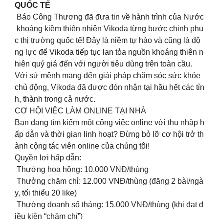
QUỐC TẾ
Báo Công Thương đã đưa tin về hành trình của Nước
khoáng kiềm thiên nhiên Vikoda từng bước chinh phụ
c thị trường quốc tế! Đây là niềm tự hào và cũng là độ
ng lực để Vikoda tiếp tục lan tỏa nguồn khoáng thiên n
hiên quý giá đến với người tiêu dùng trên toàn cầu.
Với sứ mệnh mang đến giải pháp chăm sóc sức khỏe
chủ động, Vikoda đã được đón nhận tại hầu hết các tỉn
h, thành trong cả nước.
CƠ HỘI VIỆC LÀM ONLINE TẠI NHÀ
Bạn đang tìm kiếm một công việc online với thu nhập h
ấp dẫn và thời gian linh hoạt? Đừng bỏ lỡ cơ hội trở th
ành cộng tác viên online của chúng tôi!
Quyền lợi hấp dẫn:
Thưởng hoa hồng: 10.000 VNĐ/thùng
Thưởng chăm chỉ: 12.000 VNĐ/thùng (đăng 2 bài/ngà
y, tối thiểu 20 like)
Thưởng doanh số tháng: 15.000 VNĐ/thùng (khi đạt đ
iều kiện “chăm chỉ”)