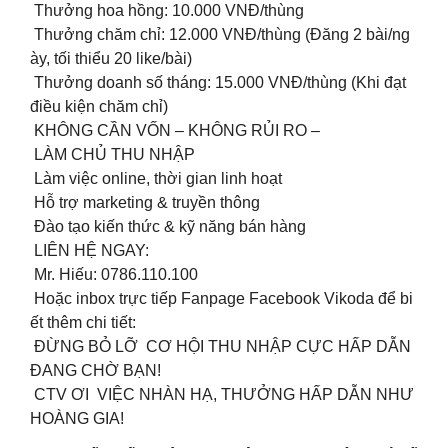
Thưởng hoa hồng: 10.000 VNĐ/thùng
Thưởng chăm chỉ: 12.000 VNĐ/thùng (Đăng 2 bài/ng
ày, tối thiểu 20 like/bài)
Thưởng doanh số tháng: 15.000 VNĐ/thùng (Khi đạt
điều kiện chăm chỉ)
KHÔNG CẦN VỐN – KHÔNG RỦI RO –
LÀM CHỦ THU NHẬP
Làm việc online, thời gian linh hoạt
Hỗ trợ marketing & truyền thông
Đào tạo kiến thức & kỹ năng bán hàng
LIÊN HỆ NGAY:
Mr. Hiếu: 0786.110.100
Hoặc inbox trực tiếp Fanpage Facebook Vikoda để bi
ết thêm chi tiết:
ĐỪNG BỎ LỠ CƠ HỘI THU NHẬP CỰC HẤP DẪN
ĐANG CHỜ BẠN!
CTV ƠI VIỆC NHÀN HẠ, THƯỞNG HẤP DẪN NHƯ
HOÀNG GIA!