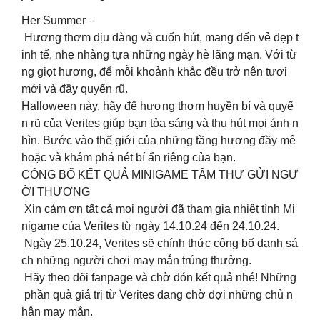
Her Summer –
Hương thơm dịu dàng và cuốn hút, mang đến vẻ đẹp t
inh tế, nhẹ nhàng tựa những ngày hè lãng mạn. Với từ
ng giọt hương, để mỗi khoảnh khắc đều trở nên tươi
mới và đầy quyến rũ.
Halloween này, hãy để hương thơm huyền bí và quyế
n rũ của Verites giúp bạn tỏa sáng và thu hút mọi ánh n
hìn. Bước vào thế giới của những tầng hương đầy mê
hoặc và khám phá nét bí ẩn riêng của bạn.
CÔNG BỐ KẾT QUẢ MINIGAME TÂM THƯ GỬI NGƯ
ỜI THƯƠNG
Xin cảm ơn tất cả mọi người đã tham gia nhiệt tình Mi
nigame của Verites từ ngày 14.10.24 đến 24.10.24.
Ngày 25.10.24, Verites sẽ chính thức công bố danh sá
ch những người chơi may mắn trúng thưởng.
Hãy theo dõi fanpage và chờ đón kết quả nhé! Những
phần quà giá trị từ Verites đang chờ đợi những chủ n
hân may mắn.