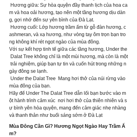
Hương giữa: Sự hòa quyện đầy thanh lịch của hoa ca
m và hoa oải hương, tạo nên một tầng hương dịu dàn
g, gợi nhớ đến sự yên bình của Đà Lạt.
Hương cuối: Lớp hương trầm ấm từ gỗ đàn hương, c
ashmeran, và xạ hương, như vòng tay ôm trọn bạn tro
ng không khí rét ngọt ngào của mùa đông.
Với sự kết hợp tinh tế giữa các tầng hương, Under the
Dalat Tree không chỉ là một mùi hương, mà còn là một
trải nghiệm, giúp bạn tự tin và cuốn hút trong những n
gày đông se lạnh.
Under the Dalat Tree Mang hơi thở của núi rừng vào
mùa đông của bạn.
Hãy để Under The Dalat Tree dẫn lối bạn bước vào m
ột hành trình cảm xúc nơi hơi thở của thiên nhiên và s
ự bình yên hòa quyện, mang đến cảm giác nhẹ nhàng
và thanh thản như buổi sáng sớm ở Đà Lạt
Mùa Đông Cần Gì? Hương Ngọt Ngào Hay Trầm Ấ
m?