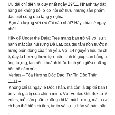
Ưu đãi chỉ diễn ra duy nhất ngày 29/11. Nhanh tay đặt
hàng để không bỏ lỡ cơ hội sở hữu những sản phẩm
đặc biệt cùng quà tặng ý nghĩa!
Bạn ấn tượng với ưu đãi nào nhất? Hãy chia sẻ ngay
nhé!
Hãy để Under the Dalat Tree mang bạn trở về với sự t
hanh mát của núi rừng Đà Lạt, xoa dịu tâm hồn trước n
hững biến động của tình yêu. Với 14 nguyên liệu tái ch
ế, đây là hương thơm tự nhiên, tinh tế giúp cân bằng n
ăng lượng, tạo nên khoảnh khắc bình yên giữa những
bộn bề cảm xúc.
Verites – Tỏa Hương Độc Đáo, Tự Tin Độc Thân
11.11 –
Không chỉ là ngày lễ Độc Thân, mà còn là dịp để bạn t
ôn vinh giá trị của chính mình. Với Verites Gift Box từ V
erites, mỗi sản phẩm không chỉ là mùi hương, mà là cá
ch bạn thể hiện cá tính, tự tin và sự tự hào về bản thân
.