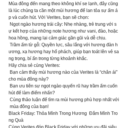
Mùa đông đến mang theo không khí se lạnh, đây cũng
là lúc chúng ta cần một mùi hương để lan tỏa sự ấm á
p và cuốn hút. Với Verites, bạn sẽ chọn:
Ngọt ngào hương trái cây: Nhẹ nhàng, trẻ trung với s
ự kết hợp của những note hương như vani, đào, hoặc
hoa hồng, mang lại cảm giác gần gũi và dễ chịu.
Trầm ấm từ gỗ: Quyền lực, sâu lắng với hương đàn h
ương, xạ hương hay hổ phách, giúp bạn toát lên vẻ sa
ng trọng, bí ẩn trong từng khoảnh khắc.
Hãy chia sẻ cùng Verites:
Bạn cảm thấy mùi hương nào của Verites là “chân ái”
cho mùa đông này?
Bạn ưu tiên sự ngọt ngào quyến rũ hay trầm ấm cuốn
hút để làm điểm nhấn?
Cùng thảo luận để tìm ra mùi hương phù hợp nhất với
mùa đông của bạn!
Black Friday: Thỏa Mình Trong Hương Đắm Mình Tro
ng Quà
Cùng Verites đón Black Friday với những ưu đãi siêu