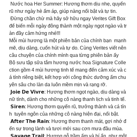
Nước hoa Her Summer: Hương thơm dịu nhẹ, quyến
rũ như ngày hè ấm áp, giúp nàng nổi bật và tự tin.
Đừng chần chừ mà hãy sở hữu ngay Verites Gift Box
để biến mỗi ngày đông thành một ngày ngọt ngào và tr
àn đầy cảm hứng nhé!!!
Mỗi mùi hương là một phiên bản của chính bạn mạnh
mẽ, dịu dàng, cuốn hút và tự do. Cùng Verites viết nên
câu chuyện của chính mình qua từng phiên bản ấy
Bộ sưu tập sữa tắm hương nước hoa Signature Colle
ction gồm 4 mùi hương tinh tế mang đến cảm xúc và c
á tính riêng biệt, kết hợp với công thức dưỡng ẩm chu
yên sâu cho làn da luôn mềm mịn và rạng rỡ.
𝗝𝗼𝗶𝗲 𝗗𝗲 𝗩𝗶𝘃𝗿𝗲: Hương thơm ngọt ngào, dịu dàng và
nữ tính, dành cho những cô nàng thanh lịch và tinh tế.
𝗦𝗶𝗿𝗲𝗻: Hương thơm quyến rũ, trưởng thành và cá tín
h tuyên ngôn của những cô nàng hiện đại, nổi bật.
𝗔𝗳𝘁𝗲𝗿 𝗧𝗵𝗲 𝗥𝗮𝗶𝗻: Hương thơm thanh mát, gợi nhớ đ
ến sự trong lành và tươi mới sau cơn mưa đầu mùa.
𝗦𝗮𝘃𝗮𝗴𝗲 𝗧𝗿𝗮𝗶𝗹: Hương gỗ trầm ấm và bí ẩn, như một