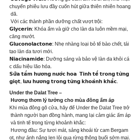
chuyến phiêu lưu đầy cuốn hút giữa thiên nhiên hoang
dã.
Với các thành phần dưỡng chất vượt trội:
𝗚𝗹𝘆𝗰𝗲𝗿𝗶𝗻: Khóa ẩm và giữ cho làn da luôn mềm mại,
căng mướt.
𝗚𝗹𝘂𝗰𝗼𝗻𝗼𝗹𝗮𝗰𝘁𝗼𝗻𝗲: Nhẹ nhàng loại bỏ tế bào chết, tái
tạo làn da tươi mới.
𝗡𝗶𝗮𝗰𝗶𝗻𝗮𝗺𝗶𝗱𝗲: Dưỡng sáng và bảo vệ làn da khỏi cá
c dấu hiệu lão hóa.
𝗦𝘂̛̃𝗮 𝘁𝗮̆́𝗺 𝗵𝘂̛𝗼̛𝗻𝗴 𝗻𝘂̛𝗼̛́𝗰 𝗵𝗼𝗮 𝗧𝗶𝗻𝗵 𝘁𝗲̂́ 𝘁𝗿𝗼𝗻𝗴 𝘁𝘂̛̀𝗻𝗴
𝗴𝗶𝗼̣𝘁, 𝗹𝘂̛𝘂 𝗵𝘂̛𝗼̛𝗻𝗴 𝘁𝗿𝗼𝗻𝗴 𝘁𝘂̛̀𝗻𝗴 𝗸𝗵𝗼𝗮̉𝗻𝗵 𝗸𝗵𝗮̆́𝗰.
Under the Dalat Tree –
Hương thơm lý tưởng cho mùa đông ấm áp
Khi mùa đông gõ cửa, hãy để Under the Dalat Tree trở
thành người bạn đồng hành, mang lại cảm giác ấm áp
và tinh tế trong từng khoảnh khắc:
Hương đầu: Sự tươi mát, sảng khoái từ cam Bergam
ot, như ánh nắng len lỏi qua rừng thông buổi sớm mai.