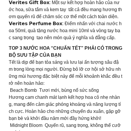
𝗩𝗲𝗿𝗶𝘁𝗲𝘀 𝗚𝗶𝗳𝘁 𝗕𝗼𝘅: Một sự kết hợp hoàn hảo của nư
ớc hoa, sữa tắm và kem tay tất cả đều mang hương th
ơm quyến rũ để chăm sóc cơ thể một cách toàn diện.
𝗩𝗲𝗿𝗶𝘁𝗲𝘀 𝗣𝗲𝗿𝗳𝘂𝗺𝗲 𝗕𝗼𝘅: Điểm nhấn với chai nước h
oa 50ml, quà tặng nước hoa mini 10ml và vòng tay bạ
c sang trọng tạo nên món quà ý nghĩa và đẳng cấp.
TOP 3 NƯỚC HOA “CHUẨN TẾT” PHẢI CÓ TRONG
BỘ SƯU TẬP CỦA BẠN
Tết là dịp để bạn tỏa sáng và lưu lại ấn tượng sâu đậ
m trong lòng mọi người. Đừng bỏ lỡ cơ hội sở hữu nh
ững mùi hương đặc biệt này để mỗi khoảnh khắc đều t
rở nên hoàn hảo:
Beach Bomb Tươi mới, bùng nổ sức sống
Hương cam chanh mát lạnh kết hợp hoa cỏ nhẹ nhàn
g, mang đến cảm giác phóng khoáng và năng lượng tí
ch cực. Hoàn hảo cho những chuyến du xuân, gặp gỡ
bạn bè và khởi đầu năm mới đầy hứng khởi!
Midnight Bloom Quyến rũ, sang trọng, không thể cưỡ