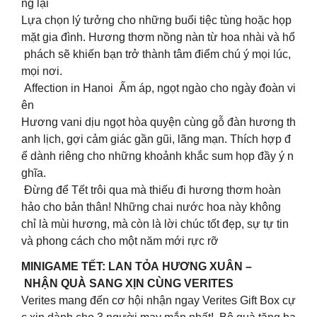
ng lại
Lựa chọn lý tưởng cho những buổi tiệc tùng hoặc họp
mặt gia đình. Hương thơm nồng nàn từ hoa nhài và hổ
phách sẽ khiến bạn trở thành tâm điểm chú ý mọi lúc,
mọi nơi.
Affection in Hanoi Ấm áp, ngọt ngào cho ngày đoàn vi
ên
Hương vani dịu ngọt hòa quyện cùng gỗ đàn hương th
anh lịch, gợi cảm giác gần gũi, lãng mạn. Thích hợp đ
ể dành riêng cho những khoảnh khắc sum họp đầy ý n
ghĩa.
Đừng để Tết trôi qua mà thiếu đi hương thơm hoàn
hảo cho bản thân! Những chai nước hoa này không
chỉ là mùi hương, mà còn là lời chúc tốt đẹp, sự tự tin
và phong cách cho một năm mới rực rỡ
MINIGAME TẾT: LAN TỎA HƯƠNG XUÂN –
NHẬN QUÀ SANG XỊN CÙNG VERITES
Verites mang đến cơ hội nhận ngay Verites Gift Box cự