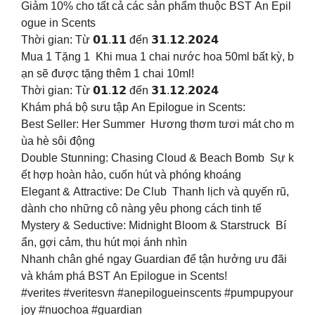
Giảm 10% cho tất cả các sản phẩm thuộc BST An Epil
ogue in Scents
Thời gian: Từ 𝟬𝟭.𝟭𝟭 đến 𝟯𝟭.𝟭𝟮.𝟮𝟬𝟮𝟰
Mua 1 Tặng 1 Khi mua 1 chai nước hoa 50ml bất kỳ, b
ạn sẽ được tặng thêm 1 chai 10ml!
Thời gian: Từ 𝟬𝟭.𝟭𝟮 đến 𝟯𝟭.𝟭𝟮.𝟮𝟬𝟮𝟰
Khám phá bộ sưu tập An Epilogue in Scents:
Best Seller: Her Summer Hương thơm tươi mát cho m
ùa hè sôi động
Double Stunning: Chasing Cloud & Beach Bomb Sự k
ết hợp hoàn hảo, cuốn hút và phóng khoáng
Elegant & Attractive: De Club Thanh lịch và quyến rũ,
dành cho những cô nàng yêu phong cách tinh tế
Mystery & Seductive: Midnight Bloom & Starstruck Bí
ẩn, gợi cảm, thu hút mọi ánh nhìn
Nhanh chân ghé ngay Guardian để tận hưởng ưu đãi
và khám phá BST An Epilogue in Scents!
#verites #veritesvn #anepilogueinscents #pumpupyour
joy #nuochoa #guardian