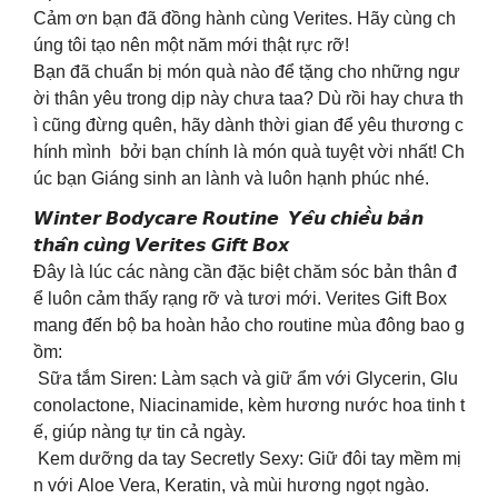
Cảm ơn bạn đã đồng hành cùng Verites. Hãy cùng ch
úng tôi tạo nên một năm mới thật rực rỡ!
Bạn đã chuẩn bị món quà nào để tặng cho những ngư
ời thân yêu trong dịp này chưa taa? Dù rồi hay chưa th
ì cũng đừng quên, hãy dành thời gian để yêu thương c
hính mình bởi bạn chính là món quà tuyệt vời nhất! Ch
úc bạn Giáng sinh an lành và luôn hạnh phúc nhé.
𝙒𝙞𝙣𝙩𝙚𝙧 𝘽𝙤𝙙𝙮𝙘𝙖𝙧𝙚 𝙍𝙤𝙪𝙩𝙞𝙣𝙚 𝙔𝙚̂𝙪 𝙘𝙝𝙞𝙚̂̀𝙪 𝙗𝙖̉𝙣
𝙩𝙝𝙖̂𝙣 𝙘𝙪̀𝙣𝙜 𝙑𝙚𝙧𝙞𝙩𝙚𝙨 𝙂𝙞𝙛𝙩 𝘽𝙤𝙭
Đây là lúc các nàng cần đặc biệt chăm sóc bản thân đ
ể luôn cảm thấy rạng rỡ và tươi mới. Verites Gift Box
mang đến bộ ba hoàn hảo cho routine mùa đông bao g
ồm:
Sữa tắm Siren: Làm sạch và giữ ẩm với Glycerin, Glu
conolactone, Niacinamide, kèm hương nước hoa tinh t
ế, giúp nàng tự tin cả ngày.
Kem dưỡng da tay Secretly Sexy: Giữ đôi tay mềm mị
n với Aloe Vera, Keratin, và mùi hương ngọt ngào.