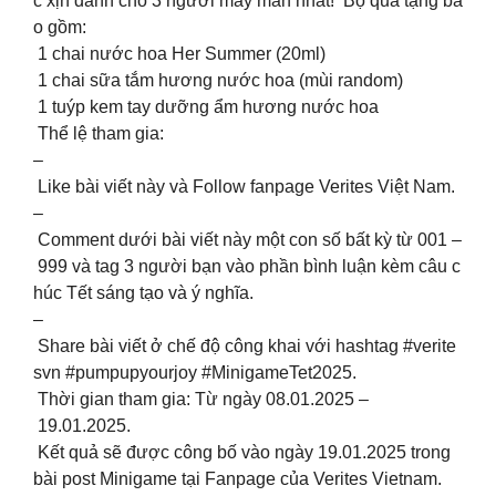
c xịn dành cho 3 người may mắn nhất! Bộ quà tặng ba
o gồm:
1 chai nước hoa Her Summer (20ml)
1 chai sữa tắm hương nước hoa (mùi random)
1 tuýp kem tay dưỡng ẩm hương nước hoa
Thể lệ tham gia:
–
Like bài viết này và Follow fanpage Verites Việt Nam.
–
Comment dưới bài viết này một con số bất kỳ từ 001 –
999 và tag 3 người bạn vào phần bình luận kèm câu c
húc Tết sáng tạo và ý nghĩa.
–
Share bài viết ở chế độ công khai với hashtag #verite
svn #pumpupyourjoy #MinigameTet2025.
Thời gian tham gia: Từ ngày 08.01.2025 –
19.01.2025.
Kết quả sẽ được công bố vào ngày 19.01.2025 trong
bài post Minigame tại Fanpage của Verites Vietnam.