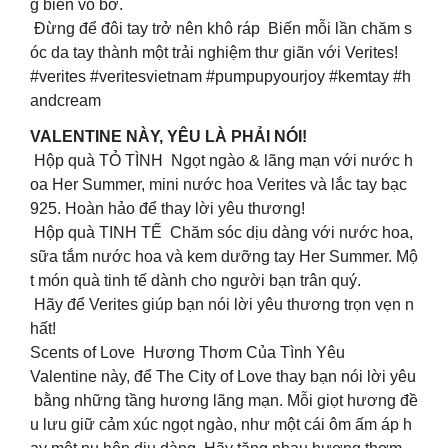
g biển vỗ bờ.
Đừng để đôi tay trở nên khô ráp Biến mỗi lần chăm s
óc da tay thành một trải nghiệm thư giãn với Verites!
#verites #veritesvietnam #pumpupyourjoy #kemtay #h
andcream
VALENTINE NÀY, YÊU LÀ PHẢI NÓI!
Hộp quà TỎ TÌNH Ngọt ngào & lãng mạn với nước h
oa Her Summer, mini nước hoa Verites và lắc tay bạc
925. Hoàn hảo để thay lời yêu thương!
Hộp quà TINH TẾ Chăm sóc dịu dàng với nước hoa,
sữa tắm nước hoa và kem dưỡng tay Her Summer. Mộ
t món quà tinh tế dành cho người bạn trân quý.
Hãy để Verites giúp bạn nói lời yêu thương trọn vẹn n
hất!
Scents of Love Hương Thơm Của Tình Yêu
Valentine này, để The City of Love thay bạn nói lời yêu
bằng những tầng hương lãng mạn. Mỗi giọt hương đề
u lưu giữ cảm xúc ngọt ngào, như một cái ôm ấm áp h