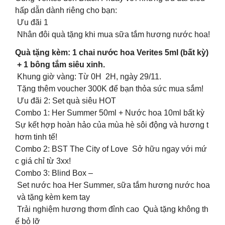
hấp dẫn dành riêng cho bạn:
Ưu đãi 1
Nhân đôi quà tặng khi mua sữa tắm hương nước hoa!
Quà tặng kèm: 1 chai nước hoa Verites 5ml (bất kỳ)
+ 1 bông tắm siêu xinh.
Khung giờ vàng: Từ 0H 2H, ngày 29/11.
Tặng thêm voucher 300K để bạn thỏa sức mua sắm!
Ưu đãi 2: Set quà siêu HOT
Combo 1: Her Summer 50ml + Nước hoa 10ml bất kỳ
Sự kết hợp hoàn hảo của mùa hè sôi động và hương t
hơm tinh tế!
Combo 2: BST The City of Love Sở hữu ngay với mứ
c giá chỉ từ 3xx!
Combo 3: Blind Box –
Set nước hoa Her Summer, sữa tắm hương nước hoa
và tặng kèm kem tay
Trải nghiệm hương thơm đỉnh cao Quà tặng không th
ể bỏ lỡ