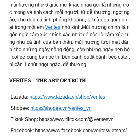
mùi hương như 6 giấc mơ khác nhau gợi tả những ướ
c mong và tính cách mỗi người, từ dễ thương, ngọt ng
ào, cho đến cá tính phóng khoáng, tất cả đều gói gọn l
ại trong một em
Verites
nhỏ xinh.Mùi hương chính là n
gôn ngữ cảm xúc chính xác nhất để bộc lộ cảm xúc cũ
ng như cá tính của bản thân, mùi hương tươi mát dàn
h cho những ngày năng động, còn những ngày hẹn hò
, coffee cùng bạn bè thì bên cạnh outfit bánh bèo cute t
hì cần 1 chút ngọt ngào, dễ thương
VERITES – 𝐓𝐇𝐄 𝐀𝐑𝐓 𝐎𝐅 𝐓𝐑𝐔𝐓𝐇
Lazada:
https://www.lazada.vn/shop/verites
Shopee:
https://shopee.vn/verites_vn
Tiktok Shop: https://www.tiktok.com/@veritesvn
Facebook: https://www.facebook.com/veritesvietnam/