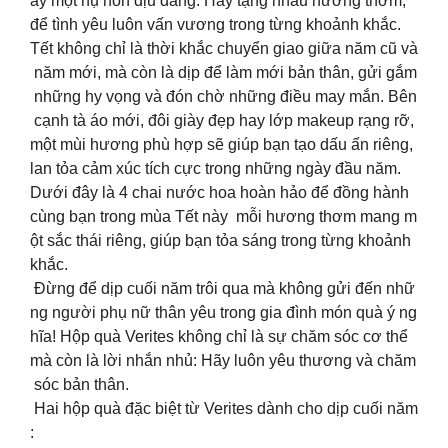
ay một nụ hôn dịu dàng. Hãy tặng nhau hương thơm,
để tình yêu luôn vấn vương trong từng khoảnh khắc.
Tết không chỉ là thời khắc chuyển giao giữa năm cũ và
năm mới, mà còn là dịp để làm mới bản thân, gửi gắm
những hy vọng và đón chờ những điều may mắn. Bên
cạnh tà áo mới, đôi giày đẹp hay lớp makeup rạng rỡ,
một mùi hương phù hợp sẽ giúp bạn tạo dấu ấn riêng,
lan tỏa cảm xúc tích cực trong những ngày đầu năm.
Dưới đây là 4 chai nước hoa hoàn hảo để đồng hành
cùng bạn trong mùa Tết này mỗi hương thơm mang m
ột sắc thái riêng, giúp bạn tỏa sáng trong từng khoảnh
khắc.
Đừng để dịp cuối năm trôi qua mà không gửi đến nhữ
ng người phụ nữ thân yêu trong gia đình món quà ý ng
hĩa! Hộp quà Verites không chỉ là sự chăm sóc cơ thể
mà còn là lời nhắn nhủ: Hãy luôn yêu thương và chăm
sóc bản thân.
Hai hộp quà đặc biệt từ Verites dành cho dịp cuối năm
: