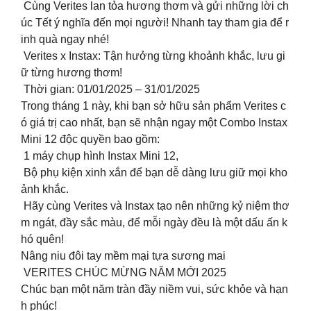
Cùng Verites lan tỏa hương thơm và gửi những lời ch
úc Tết ý nghĩa đến mọi người! Nhanh tay tham gia để r
inh quà ngay nhé!
Verites x Instax: Tận hưởng từng khoảnh khắc, lưu gi
ữ từng hương thơm!
Thời gian: 01/01/2025 – 31/01/2025
Trong tháng 1 này, khi bạn sở hữu sản phẩm Verites c
ó giá trị cao nhất, bạn sẽ nhận ngay một Combo Instax
Mini 12 độc quyền bao gồm:
1 máy chụp hình Instax Mini 12,
Bộ phụ kiện xinh xắn để bạn dễ dàng lưu giữ mọi kho
ảnh khắc.
Hãy cùng Verites và Instax tạo nên những kỷ niệm thơ
m ngát, đầy sắc màu, để mỗi ngày đều là một dấu ấn k
hó quên!
Nâng niu đôi tay mềm mại tựa sương mai
VERITES CHÚC MỪNG NĂM MỚI 2025
Chúc bạn một năm tràn đầy niềm vui, sức khỏe và hạn
h phúc!