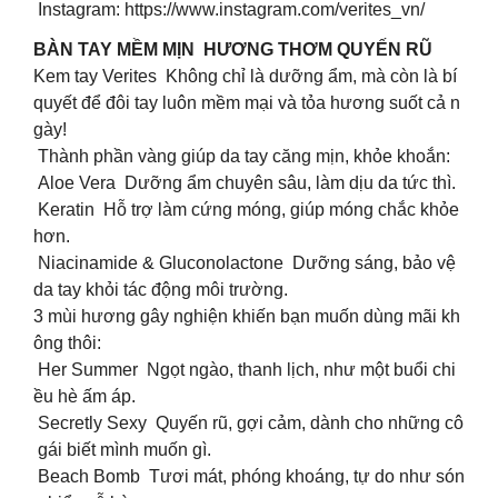
Instagram: https://www.instagram.com/verites_vn/
BÀN TAY MỀM MỊN HƯƠNG THƠM QUYẾN RŨ
Kem tay Verites Không chỉ là dưỡng ẩm, mà còn là bí
quyết để đôi tay luôn mềm mại và tỏa hương suốt cả n
gày!
Thành phần vàng giúp da tay căng mịn, khỏe khoắn:
Aloe Vera Dưỡng ẩm chuyên sâu, làm dịu da tức thì.
Keratin Hỗ trợ làm cứng móng, giúp móng chắc khỏe
hơn.
Niacinamide & Gluconolactone Dưỡng sáng, bảo vệ
da tay khỏi tác động môi trường.
3 mùi hương gây nghiện khiến bạn muốn dùng mãi kh
ông thôi:
Her Summer Ngọt ngào, thanh lịch, như một buổi chi
ều hè ấm áp.
Secretly Sexy Quyến rũ, gợi cảm, dành cho những cô
gái biết mình muốn gì.
Beach Bomb Tươi mát, phóng khoáng, tự do như són