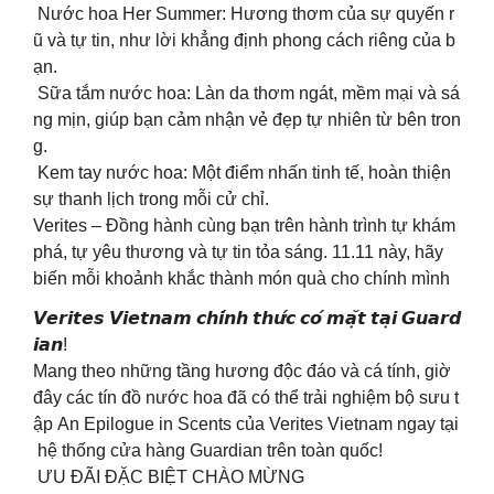
Nước hoa Her Summer: Hương thơm của sự quyến r
ũ và tự tin, như lời khẳng định phong cách riêng của b
ạn.
Sữa tắm nước hoa: Làn da thơm ngát, mềm mại và sá
ng mịn, giúp bạn cảm nhận vẻ đẹp tự nhiên từ bên tron
g.
Kem tay nước hoa: Một điểm nhấn tinh tế, hoàn thiện
sự thanh lịch trong mỗi cử chỉ.
Verites – Đồng hành cùng bạn trên hành trình tự khám
phá, tự yêu thương và tự tin tỏa sáng. 11.11 này, hãy
biến mỗi khoảnh khắc thành món quà cho chính mình
𝙑𝙚𝙧𝙞𝙩𝙚𝙨 𝙑𝙞𝙚𝙩𝙣𝙖𝙢 𝙘𝙝𝙞́𝙣𝙝 𝙩𝙝𝙪̛́𝙘 𝙘𝙤́ 𝙢𝙖̣̆𝙩 𝙩𝙖̣𝙞 𝙂𝙪𝙖𝙧𝙙
𝙞𝙖𝙣!
Mang theo những tầng hương độc đáo và cá tính, giờ
đây các tín đồ nước hoa đã có thể trải nghiệm bộ sưu t
ập An Epilogue in Scents của Verites Vietnam ngay tại
hệ thống cửa hàng Guardian trên toàn quốc!
ƯU ĐÃI ĐẶC BIỆT CHÀO MỪNG