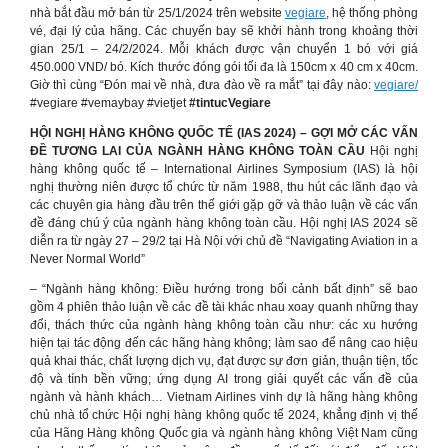
nhà bắt đầu mở bán từ 25/1/2024 trên website
vegiare
, hệ thống phòng
vé, đại lý của hãng. Các chuyến bay sẽ khởi hành trong khoảng thời
gian 25/1 – 24/2/2024. Mỗi khách được vận chuyển 1 bó với giá
450.000 VND/ bó. Kích thước đóng gói tối đa là 150cm x 40 cm x 40cm.
Giờ thì cùng “Đón mai về nhà, đưa đào về ra mắt” tại đây nào:
vegiare/
#vegiare #vemaybay #vietjet
#tintucVegiare
HỘI NGHỊ HÀNG KHÔNG QUỐC TẾ (IAS 2024) – GỢI MỞ CÁC VẤN
ĐỀ TƯƠNG LAI CỦA NGÀNH HÀNG KHÔNG TOÀN CẦU
Hội nghị
hàng không quốc tế – International Airlines Symposium (IAS) là hội
nghị thường niên được tổ chức từ năm 1988, thu hút các lãnh đạo và
các chuyên gia hàng đầu trên thế giới gặp gỡ và thảo luận về các vấn
đề đáng chú ý của ngành hàng không toàn cầu. Hội nghị IAS 2024 sẽ
diễn ra từ ngày 27 – 29/2 tại Hà Nội với chủ đề “Navigating Aviation in a
Never Normal World”
– “Ngành hàng không: Điều hướng trong bối cảnh bất định” sẽ bao
gồm 4 phiên thảo luận về các đề tài khác nhau xoay quanh những thay
đổi, thách thức của ngành hàng không toàn cầu như: các xu hướng
hiện tại tác động đến các hãng hàng không; làm sao để nâng cao hiệu
quả khai thác, chất lượng dịch vụ, đạt được sự đơn giản, thuận tiện, tốc
độ và tính bền vững; ứng dụng AI trong giải quyết các vấn đề của
ngành và hành khách… Vietnam Airlines vinh dự là hãng hàng không
chủ nhà tổ chức Hội nghị hàng không quốc tế 2024, khẳng định vị thế
của Hãng Hàng không Quốc gia và ngành hàng không Việt Nam cũng