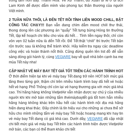
trong tâm hồn đấy. Thanh Hóa: Về Xứ Thanh, du Xuân đi lễ ở di tích
Lam Kinh để được đắm mình vào phong tục thân thương của người
Việt mình.
2 TUẦN NỮA THÔI, LÀ ĐẾN TẾT RỒI TỈNH LIỀN MOOD CHILL, BẬT
CÔNG TẮC CHẠY!!!
Bạn vẫn đang chìm đắm mood chill thư thái,
thong dong lên các phương án “quẩy” Tết tưng bừng Hóng tin thưởng
Tết, lập kế hoạch chi tiêu cho vừa đủ hết… Tỉnh liền ngay thôi, chỉ còn
vỏn vẹn 02 tuần nữa là đến Tết rồi. Để Tết thật “chill” thì trước Tết bận
rộn trước sau là không thể tránh khỏi. Hãy kiểm tra ngay các deadline
công việc và hoàn thành nốt thôi. Cũng đừng quên lên list đồ để sẵn
sàng đóng gói hành lý, cùng
VEGIARE
bay về quê nhà bên cạnh ba mẹ
mùa Tết này nha!
CẬP NHẬT VÉ MÁY BAY TẾT GIÁ TỐT TRÊN CÁC HÀNH TRÌNH HOT
Ở thời điểm hiện tại khi vé máy bay Tết đang trở nên HOT bởi mức giá
tăng theo từng giờ, thậm chí trên nhiều hành trình bay đã hết vé hoặc
hết vé hạng Phổ Thông chỉ còn lại vé hạng thương gia với mức giá khá
cao. Thì hãng hàng không VietjetAir vẫn nhận được sự chú ý của nhiều
người khi khi mở bán những tấm #vémáybaytết giá tốt hơn hẳn nhiều
hãng hàng không khác trên hầu hết các hành trình nội địa mà hãng
hiện đang khai thác. Đây chính là tín hiệu vui cho những ai chưa thể sở
hữu cho mình những tấm vé máy bay Tết hoặc hoang mang khi hay tin
vé máy bay Tết đang có giá khá cao. Dưới đây,
VEGIARE
đã cập nhật
chi tiết mức giá vé máy bay Tết trên các hành trình hiện được VietjetAir
mở bán, các bạn có thể tham khảo chi tiết