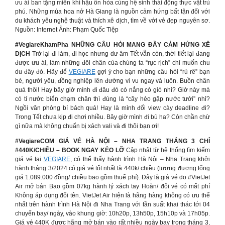
ưu ái ban tặng miền khí hậu ôn hòa cùng hệ sinh thái động thực vật trù
phú. Những mùa hoa nở Hà Giang là nguồn cảm hứng bất tận đối với
du khách yêu nghệ thuật và thích xê dịch, tìm về với vẻ đẹp nguyên sơ.
Nguồn: Internet Ảnh: Phạm Quốc Tiệp
#VegiareKhamPha NHỮNG CÂU HỎI MANG ĐẦY CẢM HỨNG XÊ
DỊCH
Trở lại đi làm, đi học nhưng dư âm Tết vẫn còn, thời tiết lại đang
được ưu ái, làm những đôi chân của chúng ta “rục rịch” chỉ muốn chu
du đây đó. Hãy để
VEGIARE
gợi ý cho bạn những câu hỏi “rủ rê” bạn
bè, người yêu, đồng nghiệp lên đường vi vu ngay và luôn. Buồn chân
quá thôi! Hay bây giờ mình đi đâu đó có nắng có gió nhỉ? Giờ này mà
có tí nước biển chạm chân thì đúng là “cây héo gặp nước tưới” nhỉ?
Ngồi văn phòng bí bách quá! Hay là mình đổi view cày deadline đi?
Trong Tết chưa kịp đi chơi nhiều. Bây giờ mình đi bù ha? Còn chần chừ
gì nữa mà không chuẩn bị xách vali và đi thôi bạn ơi!
#VegiareCOM GIÁ VÉ HÀ NỘI – NHA TRANG THÁNG 3 CHỈ
#440K/CHIỀU – BOOK NGAY KẺO LỠ
Cập nhật từ hệ thống tìm kiếm
giá vé tại
VEGIARE
, có thể thấy hành trình Hà Nội – Nha Trang khởi
hành tháng 3/2024 có giá vé tốt nhất là 440k/ chiều (tương đương tổng
giá 1.089.000 đồng/ chiều bao gồm thuế phí). Đây là giá vé do #VietJet
Air mở bán Bao gồm 07kg hành lý xách tay Hoàn/ đổi vé có mất phí
Không áp dụng đổi tên. VietJet Air hiện là hãng hàng không có ưu thế
nhất trên hành trình Hà Nội đi Nha Trang với tần suất khai thác tới 04
chuyến bay/ ngày, vào khung giờ: 10h20p, 13h50p, 15h10p và 17h05p.
Giá vé 440K được hãng mở bán vào rất nhiều ngày bay trong tháng 3,