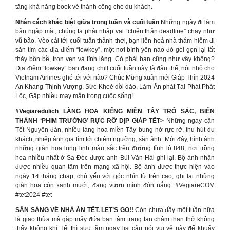
tăng khả năng book vé thành công cho du khách.
Nhân cách khác biệt giữa trong tuần và cuối tuần
Những ngày đi làm
bận ngập mặt, chúng ta phải nhập vai “chiến thần deadline” chạy như
vũ bão. Vèo cái tới cuối tuần thảnh thơi, bạn liền hoá nhà thám hiểm đi
săn tìm các địa điểm “lowkey”, một nơi bình yên nào đó gói gọn lại tất
thảy bộn bề, trọn vẹn và tĩnh lặng. Có phải bạn cũng như vậy không?
Địa điểm “lowkey” bạn đang chill cuối tuần này là đâu thế, nói nhỏ cho
Vietnam Airlines ghé tới với nào? Chúc Mừng xuân mới Giáp Thìn 2024
An Khang Thịnh Vượng, Sức Khoẻ dồi dào, Làm Ăn phát Tài Phát Phát
Lộc, Gặp nhiều may mắn trong cuộc sống!
#Vegiaredulich LÀNG HOA KIỂNG MIỀN TÂY TRỔ SẮC, BIẾN
THÀNH ‘PHIM TRƯỜNG’ RỰC RỠ DỊP GIÁP TẾT>
Những ngày cận
Tết Nguyên đán, nhiều làng hoa miền Tây bung nở rực rỡ, thu hút du
khách, nhiếp ảnh gia tìm tới chiêm ngưỡng, săn ảnh. Mới đây, hình ảnh
những giàn hoa lung linh màu sắc trên đường tỉnh lộ 848, nơi trồng
hoa nhiều nhất ở Sa Đéc được anh Bùi Văn Hải ghi lại. Bộ ảnh nhận
được nhiều quan tâm trên mạng xã hội. Bộ ảnh được thực hiện vào
ngày 14 tháng chạp, chủ yếu với góc nhìn từ trên cao, ghi lại những
giàn hoa còn xanh mướt, đang vươn mình đón nắng. #VegiareCOM
#tet2024 #tet
SẴN SÀNG VỀ NHÀ ĂN TẾT. LET’S GO!!
Còn chưa đầy một tuần nữa
là giao thừa mà gặp mấy đứa bạn tâm trạng tan chậm than thở không
thấy không khí Tết thì sưu tầm ngay list câu nói vui vẻ này để khuấy