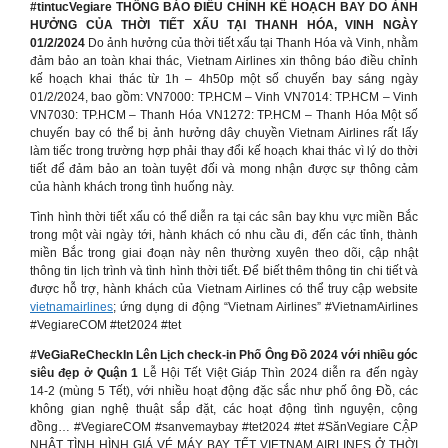
#tintucVegiare THÔNG BÁO ĐIỀU CHỈNH KẾ HOẠCH BAY DO ẢNH
HƯỞNG CỦA THỜI TIẾT XẤU TẠI THANH HÓA, VINH NGÀY
01/2/2024
Do ảnh hưởng của thời tiết xấu tại Thanh Hóa và Vinh, nhằm
đảm bảo an toàn khai thác, Vietnam Airlines xin thông báo điều chỉnh
kế hoạch khai thác từ 1h – 4h50p một số chuyến bay sáng ngày
01/2/2024, bao gồm: VN7000: TP.HCM – Vinh VN7014: TP.HCM – Vinh
VN7030: TP.HCM – Thanh Hóa VN1272: TP.HCM – Thanh Hóa Một số
chuyến bay có thể bị ảnh hưởng dây chuyền Vietnam Airlines rất lấy
làm tiếc trong trường hợp phải thay đổi kế hoạch khai thác vì lý do thời
tiết để đảm bảo an toàn tuyệt đối và mong nhận được sự thông cảm
của hành khách trong tình huống này.
Tình hình thời tiết xấu có thể diễn ra tại các sân bay khu vực miền Bắc
trong một vài ngày tới, hành khách có nhu cầu đi, đến các tỉnh, thành
miền Bắc trong giai đoạn này nên thường xuyên theo dõi, cập nhật
thông tin lịch trình và tình hình thời tiết. Để biết thêm thông tin chi tiết và
được hỗ trợ, hành khách của Vietnam Airlines có thể truy cập website
vietnamairlines
; ứng dụng di động “Vietnam Airlines” #VietnamAirlines
#VegiareCOM #tet2024 #tet
#VeGiaReCheckIn Lên Lịch check-in Phố Ông Đồ 2024 với nhiều góc
siêu đẹp ở Quận 1
Lễ Hội Tết Việt Giáp Thìn 2024 diễn ra đến ngày
14-2 (mùng 5 Tết), với nhiều hoạt động đặc sắc như phố ông Đồ, các
không gian nghệ thuật sắp đặt, các hoạt động tình nguyện, cộng
đồng… #VegiareCOM #sanvemaybay #tet2024 #tet #SănVegiare CẬP
NHẬT TÌNH HÌNH GIÁ VÉ MÁY BAY TẾT VIETNAM AIRLINES Ở THỜI