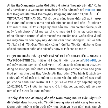
Ai lên Hà Giang mùa xuân Mới biết thế nào là “hoa nở trên đá”
Xuân
này hay là lên Hà Giang làm chuyến khởi đầu năm mới nhỉ
Vegiare
sưu
tầm #vegiare #tet2024 #vemaybay #hagiang #hoadao SỰ KHÁC BIỆT
TẾT XƯA và TẾT NAY Sắp Tết rồi, có ai cùng team khăn gói quả mướp
lên thành phố xong tự dưng nhớ cái thời còn bé ở nhà đón Tết không?
Lớn mải đi làm, Tết tới cứ tiện tay mua sẵn thôi, đâu có như hồi bé, suốt
ngày “dính chưởng” bị mẹ sai đi chợ mua đủ thứ, tự tay cuốn nem,
trông nồi bánh chưng cả đêm mệt mà vui thú lắm nha. Chắc cũng vì thế
mà mấy đứa trẻ con ngày nay khó mà cảm nhận không khí Tết, vô tình
Tết “lạt” cả đi. Tết Giáp Thìn này, cùng “nêm” lại Tết đậm đà trong lòng
các bé qua phim ngắn đặc biệt này ngay đi thôi các ba mẹ ơi.
CHỌN DU XUÂN ĐÀ LẠT VỚI GIÁ VÉ CHỈ TỪ 10K/CHIỀU – NHANH
TAY KẺO HẾT!!!!
Cập nhật từ hệ thống tìm kiếm giá vé tại
VEGIARE
, có
thể thấy chặng bay Tp Hồ Chí Minh – Đà Lạt khởi hành tháng 02/2024
đang có mức giá thấp nhất chỉ #10k/ chiều (giá cơ bản chưa bao gồm
thuế phí và phụ thu) Bay VietJet Air Bao gồm 07kg hành lý xách tay
Hoàn/ đổi vé có mất phí, không áp dụng đổi tên. Tổng giá vé sau thuế
phí cho cả hành trình là #625K Lưu ý: Giá vé trên được cập nhật ngày
10/01/2024. Tùy thuộc tình trạng chỗ khi đặt vé, các mức giá vé cao
hơn có thể được áp dụng mở bán.
Tết này, làm sao để mang đào vào Nam mang mai ra Bắc đây? Cứ
để Vietjet đưa hương sắc Tết dễ thương này về nhà cùng bạn nhé.
Đừng quên những điều dưới đây nha: Dịch vụ “đưa đón” mai, đào về