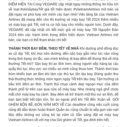
ĐIỂM HIỆN TẠI Cùng VEGIARE cập nhật ngay những thông tin hữu ích
về loạt #vémáybayTết giá tốt hiện được #VietnamAirlines mở bán và
đặt ngay vé phù hợp với mình các bạn nhé! Việc tăng tải của Vietnam
Airlines đã mang đến cho thị trường vé máy bay Tết 2024 thêm nhiều
vé máy bay giá Tết, mở ra cơ hội bay cho nhiều người hơn. Dưới đây,
VEGIARE đã cập nhật chi tiết mức giá vé máy bay Tết Nguyên Đán
2024 trên các hành trình trọng điểm hiện được Vietnam Airlines mở
bán, các bạn có thể tham khảo chi tiết
THẢNH THƠI BAY ĐÊM, THEO TẾT VỀ NHÀ
Khi đường phố đông đúc
xe cộ dịp Tết, khi mọi nẻo đường đến sân bay gần như lúc nào cũng
trong tình trạng ùn tắc, sao mình không đi bay đêm để thong thả về nhà
thưởng Tết nhỉ? Sân bay thì an tĩnh hơn, dòng người xếp hàng tại các
quầy thủ tục, khu vực soi chiếu an ninh cũng thưa hơn. Thảnh thơi bao
trùm khiến bạn an tâm khi làm các thủ tục lên tàu bay. Đừng quên thư
thái thưởng thức những món ngon ngày Tết trên tàu bay. Tận hưởng cả
bầu trời đêm an tĩnh. Tranh thủ chụp cảnh đẹp ngoạn mục của đêm
thành phố từ trên cao qua cửa sổ máy bay. Nhẹ nhàng ngả ghế chợp
mắt chờ máy bay hạ cánh. Bay đêm sẽ trở thành một thú vui an tĩnh, để
bạn tạm biệt hết bận rộn, ồn ào ngoài phố khi Tết đến Xuân về. GÓI
GHÉM BỘN BỀ, ĐÓN NĂM MỚI VỀ Các deadline công việc cuối cùng
cũng đã dần được hoàn thành Quần áo cũng chuẩn bị xếp gọn vào vali
Mọi điều không vui cũng bỏ lại năm cũ Sẵn sàng đặt vé máy bay
Vietnam Airlines về với mẹ cha Gói ghém về Tết, gia đình trên hết.