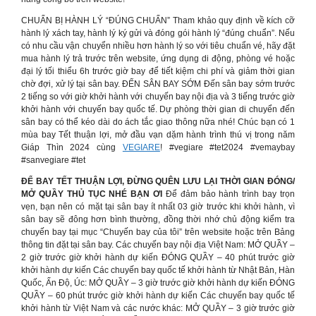
CHUẨN BỊ HÀNH LÝ “ĐÚNG CHUẨN” Tham khảo quy định về kích cỡ
hành lý xách tay, hành lý ký gửi và đóng gói hành lý “đúng chuẩn”. Nếu
có nhu cầu vận chuyển nhiều hơn hành lý so với tiêu chuẩn vé, hãy đặt
mua hành lý trả trước trên website, ứng dụng di động, phòng vé hoặc
đại lý tối thiểu 6h trước giờ bay để tiết kiệm chi phí và giảm thời gian
chờ đợi, xử lý tại sân bay. ĐẾN SÂN BAY SỚM Đến sân bay sớm trước
2 tiếng so với giờ khởi hành với chuyến bay nội địa và 3 tiếng trước giờ
khởi hành với chuyến bay quốc tế. Dự phòng thời gian di chuyển đến
sân bay có thể kéo dài do ách tắc giao thông nữa nhé! Chúc bạn có 1
mùa bay Tết thuận lợi, mở đầu vạn dặm hành trình thú vị trong năm
Giáp Thìn 2024 cùng
VEGIARE
! #vegiare #tet2024 #vemaybay
#sanvegiare #tet
ĐỂ BAY TẾT THUẬN LỢI, ĐỪNG QUÊN LƯU LẠI THỜI GIAN ĐÓNG/
MỞ QUẦY THỦ TỤC NHÉ BẠN ƠI
Để đảm bảo hành trình bay trọn
vẹn, bạn nên có mặt tại sân bay ít nhất 03 giờ trước khi khởi hành, vì
sân bay sẽ đông hơn bình thường, đồng thời nhớ chủ động kiểm tra
chuyến bay tại mục “Chuyến bay của tôi” trên website hoặc trên Bảng
thông tin đặt tại sân bay. Các chuyến bay nội địa Việt Nam: MỞ QUẦY –
2 giờ trước giờ khởi hành dự kiến ĐÓNG QUẦY – 40 phút trước giờ
khởi hành dự kiến Các chuyến bay quốc tế khởi hành từ Nhật Bản, Hàn
Quốc, Ấn Độ, Úc: MỞ QUẦY – 3 giờ trước giờ khởi hành dự kiến ĐÓNG
QUẦY – 60 phút trước giờ khởi hành dự kiến Các chuyến bay quốc tế
khởi hành từ Việt Nam và các nước khác: MỞ QUẦY – 3 giờ trước giờ