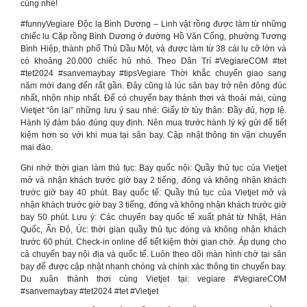
cúng nhé!
#funnyVegiare Độc lạ Bình Dương – Linh vật rồng được làm từ những
chiếc lu Cặp rồng Bình Dương ở đường Hồ Văn Cống, phường Tương
Bình Hiệp, thành phố Thủ Dầu Một, và được làm từ 38 cái lu cỡ lớn và
có khoảng 20.000 chiếc hủ nhỏ. Theo Dân Trí #VegiareCOM #tet
#tet2024 #sanvemaybay #tipsVegiare Thời khắc chuyển giao sang
năm mới đang đến rất gần. Đây cũng là lúc sân bay trở nên đông đúc
nhất, nhộn nhịp nhất. Để có chuyến bay thảnh thơi và thoải mái, cùng
Vietjet “ôn lại” những lưu ý sau nhé: Giấy tờ tùy thân: Đầy đủ, hợp lệ.
Hành lý đảm bảo đúng quy định. Nên mua trước hành lý ký gửi để tiết
kiệm hơn so với khi mua tại sân bay. Cập nhật thông tin vận chuyển
mai đào.
Ghi nhớ thời gian làm thủ tục: Bay quốc nội: Quầy thủ tục của Vietjet
mở và nhận khách trước giờ bay 2 tiếng, đóng và không nhận khách
trước giờ bay 40 phút. Bay quốc tế: Quầy thủ tục của Vietjet mở và
nhận khách trước giờ bay 3 tiếng, đóng và không nhận khách trước giờ
bay 50 phút. Lưu ý: Các chuyến bay quốc tế xuất phát từ Nhật, Hàn
Quốc, Ấn Độ, Úc: thời gian quầy thủ tục đóng và không nhận khách
trước 60 phút. Check-in online để tiết kiệm thời gian chờ. Áp dụng cho
cả chuyến bay nội địa và quốc tế. Luôn theo dõi màn hình chờ tại sân
bay để được cập nhật nhanh chóng và chính xác thông tin chuyến bay.
Du xuân thảnh thơi cùng Vietjet tại: vegiare #VegiareCOM
#sanvemaybay #tet2024 #tet #Vietjet