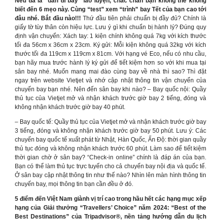
Nếu đã là “dân đi bay” lão luyện, chắc chắn bạn không thể không
biết đến 6 mẹo này. Cùng “test” xem “trình” bay Tết của bạn cao tới
đâu nhé. Bắt đầu nào!!!
Thứ đầu tiên phải chuẩn bị đầy đủ? Chính là
giấy tờ tùy thân còn hiệu lực. Lưu ý gì khi chuẩn bị hành lý? Đúng quy
định vận chuyển: Xách tay: 1 kiện chính không quá 7kg với kích thước
tối đa 56cm x 36cm x 23cm. Ký gửi: Mỗi kiện không quá 32kg với kích
thước tối đa 119cm x 119cm x 81cm. Với hạng vé Eco, nếu có nhu cầu,
bạn hãy mua trước hành lý ký gửi để tiết kiệm hơn so với khi mua tại
sân bay nhé. Muốn mang mai đào cùng bay về nhà thì sao? Thì đặt
ngay trên website Vietjet và nhớ cập nhật thông tin vận chuyển của
chuyến bay bạn nhé. Nên đến sân bay khi nào? – Bay quốc nội: Quầy
thủ tục của Vietjet mở và nhận khách trước giờ bay 2 tiếng, đóng và
không nhận khách trước giờ bay 40 phút.
– Bay quốc tế: Quầy thủ tục của Vietjet mở và nhận khách trước giờ bay
3 tiếng, đóng và không nhận khách trước giờ bay 50 phút. Lưu ý: Các
chuyến bay quốc tế xuất phát từ Nhật, Hàn Quốc, Ấn Độ: thời gian quầy
thủ tục đóng và không nhận khách trước 60 phút. Làm sao để tiết kiệm
thời gian chờ ở sân bay? “Check-in online” chính là đáp án của bạn.
Bạn có thể làm thủ tục trực tuyến cho cả chuyến bay nội địa và quốc tế.
Ở sân bay cập nhật thông tin như thế nào? Nhìn lên màn hình thông tin
chuyến bay, mọi thông tin bạn cần đều ở đó.
5 điểm đến Việt Nam giành vị trí cao trong hầu hết các hạng mục xếp
hạng của Giải thưởng “Travellers’ Choice” năm 2024: “Best of the
Best Destinations” của Tripadvisor®, nền tảng hướng dẫn du lịch