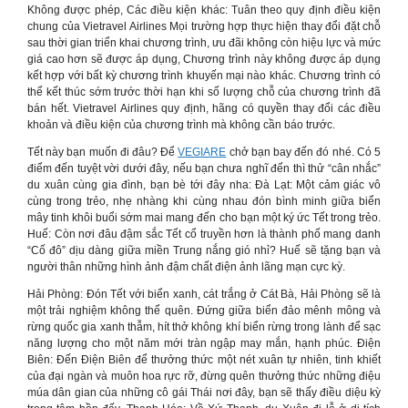
Không được phép, Các điều kiện khác: Tuân theo quy định điều kiện
chung của Vietravel Airlines Mọi trường hợp thực hiện thay đổi đặt chỗ
sau thời gian triển khai chương trình, ưu đãi không còn hiệu lực và mức
giá cao hơn sẽ được áp dụng, Chương trình này không được áp dụng
kết hợp với bất kỳ chương trình khuyến mại nào khác. Chương trình có
thể kết thúc sớm trước thời hạn khi số lượng chỗ của chương trình đã
bán hết. Vietravel Airlines quy định, hãng có quyền thay đổi các điều
khoản và điều kiện của chương trình mà không cần báo trước.
Tết này bạn muốn đi đâu? Để
VEGIARE
chở bạn bay đến đó nhé. Có 5
điểm đến tuyệt vời dưới đây, nếu bạn chưa nghĩ đến thì thử “cân nhắc”
du xuân cùng gia đình, bạn bè tới đây nha: Đà Lạt: Một cảm giác vô
cùng trong trẻo, nhẹ nhàng khi cùng nhau đón bình minh giữa biển
mây tinh khôi buổi sớm mai mang đến cho bạn một ký ức Tết trong trẻo.
Huế: Còn nơi đâu đậm sắc Tết cổ truyền hơn là thành phố mang danh
“Cố đô” dịu dàng giữa miền Trung nắng gió nhỉ? Huế sẽ tặng bạn và
người thân những hình ảnh đậm chất điện ảnh lãng mạn cực kỳ.
Hải Phòng: Đón Tết với biển xanh, cát trắng ở Cát Bà, Hải Phòng sẽ là
một trải nghiệm không thể quên. Đứng giữa biển đảo mênh mông và
rừng quốc gia xanh thẫm, hít thở không khí biển rừng trong lành để sạc
năng lượng cho một năm mới tràn ngập may mắn, hạnh phúc. Điện
Biên: Đến Điện Biên để thưởng thức một nét xuân tự nhiên, tinh khiết
của đại ngàn và muôn hoa rực rỡ, đừng quên thưởng thức những điệu
múa dân gian của những cô gái Thái nơi đây, bạn sẽ thấy điều diệu kỳ