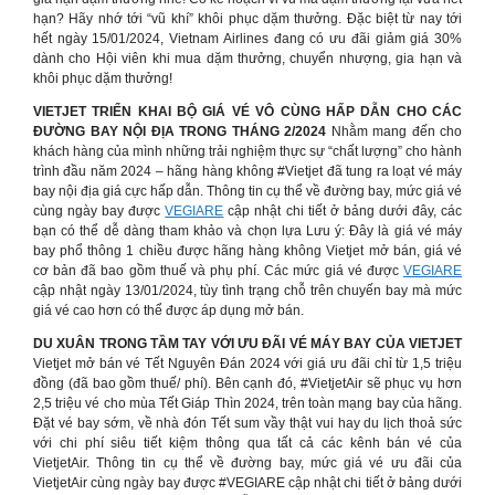
hạn? Hãy nhớ tới “vũ khí” khôi phục dặm thưởng. Đặc biệt từ nay tới
hết ngày 15/01/2024, Vietnam Airlines đang có ưu đãi giảm giá 30%
dành cho Hội viên khi mua dặm thưởng, chuyển nhượng, gia hạn và
khôi phục dặm thưởng!
VIETJET TRIỂN KHAI BỘ GIÁ VÉ VÔ CÙNG HẤP DẪN CHO CÁC
ĐƯỜNG BAY NỘI ĐỊA TRONG THÁNG 2/2024
Nhằm mang đến cho
khách hàng của mình những trải nghiệm thực sự “chất lượng” cho hành
trình đầu năm 2024 – hãng hàng không #Vietjet đã tung ra loạt vé máy
bay nội địa giá cực hấp dẫn. Thông tin cụ thể về đường bay, mức giá vé
cùng ngày bay được
VEGIARE
cập nhật chi tiết ở bảng dưới đây, các
bạn có thể dễ dàng tham khảo và chọn lựa Lưu ý: Đây là giá vé máy
bay phổ thông 1 chiều được hãng hàng không Vietjet mở bán, giá vé
cơ bản đã bao gồm thuế và phụ phí. Các mức giá vé được
VEGIARE
cập nhật ngày 13/01/2024, tùy tình trạng chỗ trên chuyến bay mà mức
giá vé cao hơn có thể được áp dụng mở bán.
DU XUÂN TRONG TẦM TAY VỚI ƯU ĐÃI VÉ MÁY BAY CỦA VIETJET
Vietjet mở bán vé Tết Nguyên Đán 2024 với giá ưu đãi chỉ từ 1,5 triệu
đồng (đã bao gồm thuế/ phí). Bên cạnh đó, #VietjetAir sẽ phục vụ hơn
2,5 triệu vé cho mùa Tết Giáp Thìn 2024, trên toàn mạng bay của hãng.
Đặt vé bay sớm, về nhà đón Tết sum vầy thật vui hay du lịch thoả sức
với chi phí siêu tiết kiệm thông qua tất cả các kênh bán vé của
VietjetAir. Thông tin cụ thể về đường bay, mức giá vé ưu đãi của
VietjetAir cùng ngày bay được #VEGIARE cập nhật chi tiết ở bảng dưới