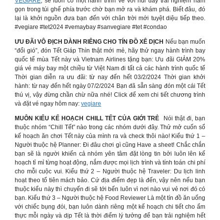
VEGIARE
, sẽ luôn có một hành trình về với núi đầy trải nghiệm nằm
gọn trong túi ghế phía trước chờ bạn mở ra và khám phá. Biết đâu, đó
lại là khởi nguồn đưa bạn đến với chân trời mới tuyệt diệu tiếp theo.
#vegiare #tet2024 #vemaybay #sanvegiare #tet #condao
ƯU ĐÃI VÔ ĐỊCH DÀNH RIÊNG CHO TÍN ĐỒ XÊ DỊCH
Nếu bạn muốn
“đổi gió”, đón Tết Giáp Thìn thật mới mẻ, hãy thử ngay hành trình bay
quốc tế mùa Tết này và Vietnam Airlines tặng bạn: Ưu đãi GIẢM 20%
giá vé máy bay một chiều từ Việt Nam đi tất cả các hành trình quốc tế
Thời gian diễn ra ưu đãi: từ nay đến hết 03/2/2024 Thời gian khởi
hành: từ nay đến hết ngày 07/2/2024 Bạn đã sẵn sàng đón một cái Tết
thú vị, vậy đừng chần chừ nữa nhé! Click để xem chi tiết chương trình
và đặt vé ngay hôm nay:
vegiare
MUÔN KIỂU KẾ HOẠCH CHILL TẾT CỦA GIỚI TRẺ ️
Nói thật đi, bạn
thuộc nhóm “Chill Tết” nào trong các nhóm dưới đây. Thử mở cuốn sổ
kế hoạch ăn chơi Tết này của mình ra và check thôi nào! Kiểu thứ 1 –
Người thuộc hệ Planner: Đi đâu chơi gì cũng Have a sheet! Chắc chắn
bạn sẽ là người khiến cả nhóm yên tâm đặt lòng tin bởi luôn lên kế
hoạch tỉ mỉ từng hoạt động, nắm được mọi lịch trình và tính toán chi phí
cho mỗi cuộc vui. Kiểu thứ 2 – Người thuộc hệ Traveler: Du lịch linh
hoạt theo tổ tiên mách bảo. Cứ địa điểm đẹp là đến, vậy nên nếu bạn
thuộc kiểu này thì chuyến đi sẽ tới bến luôn vì nơi nào vui vẻ nơi đó có
bạn. Kiểu thứ 3 – Người thuộc hệ Food Reviewer Là một tín đồ ăn uống
với chiếc bụng đói, bạn luôn dành riêng một kế hoạch chi tiết cho ẩm
thực mỗi ngày và dịp Tết là thời điểm lý tưởng để bạn trải nghiệm hết