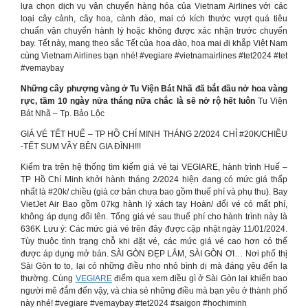
lựa chọn dịch vụ vận chuyển hàng hóa của Vietnam Airlines với các
loại cây cảnh, cây hoa, cành đào, mai có kích thước vượt quá tiêu
chuẩn vận chuyển hành lý hoặc không được xác nhận trước chuyến
bay. Tết này, mang theo sắc Tết của hoa đào, hoa mai đi khắp Việt Nam
cùng Vietnam Airlines bạn nhé! #vegiare #vietnamairlines #tet2024 #tet
#vemaybay
Những cây phượng vàng ở Tu Viện Bát Nhã đã bắt đầu nở hoa vàng
rực, tầm 10 ngày nửa tháng nữa chắc là sẽ nở rộ hết luôn
Tu Viện
Bát Nhã – Tp. Bảo Lộc
GIÁ VÉ TẾT HUẾ – TP HỒ CHÍ MINH THÁNG 2/2024 CHỈ #20K/CHIỀU
-TẾT SUM VẦY BÊN GIA ĐÌNH!!!
Kiểm tra trên hệ thống tìm kiếm giá vé tại VEGIARE, hành trình Huế –
TP Hồ Chí Minh khởi hành tháng 2/2024 hiện đang có mức giá thấp
nhất là #20k/ chiều (giá cơ bản chưa bao gồm thuế phí và phụ thu). Bay
VietJet Air Bao gồm 07kg hành lý xách tay Hoàn/ đổi vé có mất phí,
không áp dụng đổi tên. Tổng giá vé sau thuế phí cho hành trình này là
636K Lưu ý: Các mức giá vé trên đây được cập nhật ngày 11/01/2024.
Tùy thuộc tình trạng chỗ khi đặt vé, các mức giá vé cao hơn có thể
được áp dụng mở bán. SÀI GÒN ĐẸP LẮM, SÀI GÒN ƠI… Nơi phố thị
Sài Gòn to to, lại có những điều nho nhỏ bình dị mà đáng yêu đến lạ
thường. Cùng
VEGIARE
điểm qua xem điều gì ở Sài Gòn lại khiến bao
người mê đắm đến vậy, và chia sẻ những điều mà bạn yêu ở thành phố
này nhé! #vegiare #vemaybay #tet2024 #saigon #hochiminh