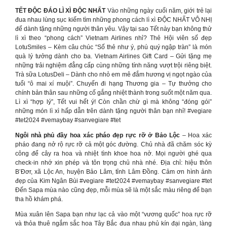
TẾT ĐỘC ĐÁO LÌ XÌ ĐỘC NHẤT
Vào những ngày cuối năm, giới trẻ lại
đua nhau lùng sục kiếm tìm những phong cách lì xì ĐỘC NHẤT VÔ NHỊ
để dành tặng những người thân yêu. Vậy tại sao Tết này bạn không thử
lì xì theo “phong cách” Vietnam Airlines nhỉ? Thẻ Hội viên số đẹp
LotuSmiles – Kèm câu chúc “Số thẻ như ý, phú quý ngập tràn” là món
quà lý tưởng dành cho ba. Vietnam Airlines Gift Card – Gửi tặng mẹ
những trải nghiệm đẳng cấp cùng những tính năng vượt trội riêng biệt.
Trà sữa LotusDeli – Dành cho nhỏ em mê đắm hương vị ngọt ngào của
tuổi “ô mai xí muội”. Chuyến đi hạng Thương gia – Tự thưởng cho
chính bản thân sau những cố gắng nhiệt thành trong suốt một năm qua.
Lì xì “hợp lý”, Tết vui hết ý! Còn chần chừ gì mà không “đóng gói”
những món lì xì hấp dẫn trên dành tặng người thân bạn nhỉ! #vegiare
#tet2024 #vemaybay #sanvegiare #tet
Ngôi nhà phủ đầy hoa xác pháo đẹp rực rỡ ở Bảo Lộc
– Hoa xác
pháo đang nở rộ rực rỡ cả một góc đường. Chủ nhà đã chăm sóc kỳ
công để cây ra hoa và nhiệt tình khoe hoa nở. Mọi người ghé qua
check-in nhớ xin phép và tôn trọng chủ nhà nhé. Địa chỉ: hiệu thôn
B’Đơr, xã Lộc An, huyện Bảo Lâm, tỉnh Lâm Đồng. Cảm ơn hình ảnh
đẹp của Kim Ngân Bùi #vegiare #tet2024 #vemaybay #sanvegiare #tet
Đến Sapa mùa nào cũng đẹp, mỗi mùa sẽ là một sắc màu riêng để bạn
tha hồ khám phá.
Mùa xuân lên Sapa bạn như lạc cả vào một “vương quốc” hoa rực rỡ
và thỏa thuê ngắm sắc hoa Tây Bắc đua nhau phủ kín đại ngàn, làng