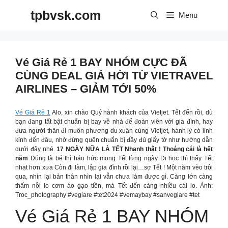
Skip
tpbvsk.com
to
Menu
content
Vé Giá Rẻ 1 BAY NHÓM CỰC ĐÃ
CÙNG DEAL GIÁ HỜI TỪ VIETRAVEL
AIRLINES – GIẢM TỚI 50%
Vé Giá Rẻ 1
Alo, xin chào Quý hành khách của Vietjet. Tết đến rồi, dù
bạn đang tất bật chuẩn bị bay về nhà để đoàn viên với gia đình, hay
đưa người thân đi muôn phương du xuân cùng Vietjet, hành lý có lỉnh
kỉnh đến đâu, nhớ đừng quên chuẩn bị đầy đủ giấy tờ như hướng dẫn
dưới đây nhé.
17 NGÀY NỮA LÀ TẾT Nhanh thật ! Thoáng cái là hết
năm
Đúng là bé thì háo hức mong Tết từng ngày Đi học thì thấy Tết
nhạt hơn xưa Còn đi làm, lập gia đình rồi lại…sợ Tết ! Một năm vèo trôi
qua, nhìn lại bản thân nhìn lại vẫn chưa làm được gì. Càng lớn càng
thấm nỗi lo cơm áo gạo tiền, mà Tết đến càng nhiều cái lo. Ảnh:
Troc_photography #vegiare #tet2024 #vemaybay #sanvegiare #tet
Vé Giá Rẻ 1 BAY NHÓM