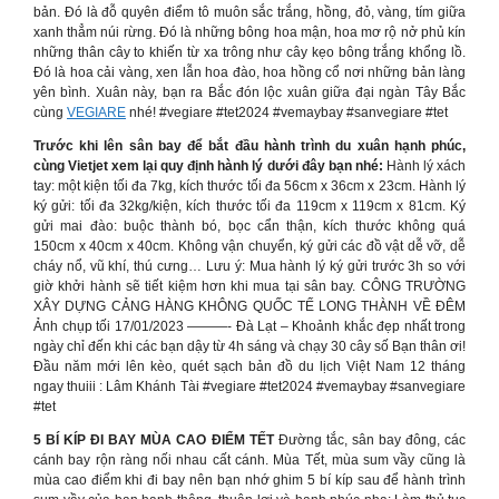
bản. Đó là đỗ quyên điểm tô muôn sắc trắng, hồng, đỏ, vàng, tím giữa
xanh thẳm núi rừng. Đó là những bông hoa mận, hoa mơ rộ nở phủ kín
những thân cây to khiến từ xa trông như cây kẹo bông trắng khổng lồ.
Đó là hoa cải vàng, xen lẫn hoa đào, hoa hồng cổ nơi những bản làng
yên bình. Xuân này, bạn ra Bắc đón lộc xuân giữa đại ngàn Tây Bắc
cùng
VEGIARE
nhé! #vegiare #tet2024 #vemaybay #sanvegiare #tet
Trước khi lên sân bay để bắt đầu hành trình du xuân hạnh phúc,
cùng Vietjet xem lại quy định hành lý dưới đây bạn nhé:
Hành lý xách
tay: một kiện tối đa 7kg, kích thước tối đa 56cm x 36cm x 23cm. Hành lý
ký gửi: tối đa 32kg/kiện, kích thước tối đa 119cm x 119cm x 81cm. Ký
gửi mai đào: buộc thành bó, bọc cẩn thận, kích thước không quá
150cm x 40cm x 40cm. Không vận chuyển, ký gửi các đồ vật dễ vỡ, dễ
cháy nổ, vũ khí, thú cưng… Lưu ý: Mua hành lý ký gửi trước 3h so với
giờ khởi hành sẽ tiết kiệm hơn khi mua tại sân bay. CÔNG TRƯỜNG
XÂY DỰNG CẢNG HÀNG KHÔNG QUỐC TẾ LONG THÀNH VỀ ĐÊM
Ảnh chụp tối 17/01/2023 ———- Đà Lạt – Khoảnh khắc đẹp nhất trong
ngày chỉ đến khi các bạn dậy từ 4h sáng và chạy 30 cây số Bạn thân ơi!
Đầu năm mới lên kèo, quét sạch bản đồ du lịch Việt Nam 12 tháng
ngay thuiii : Lâm Khánh Tài #vegiare #tet2024 #vemaybay #sanvegiare
#tet
5 BÍ KÍP ĐI BAY MÙA CAO ĐIỂM TẾT
Đường tắc, sân bay đông, các
cánh bay rộn ràng nối nhau cất cánh. Mùa Tết, mùa sum vầy cũng là
mùa cao điểm khi đi bay nên bạn nhớ ghim 5 bí kíp sau để hành trình