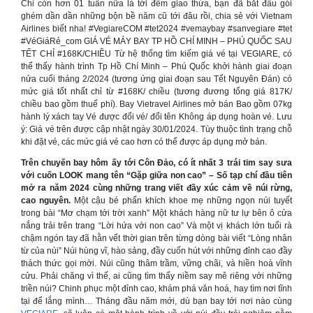
Chỉ còn hơn 01 tuần nữa là tới đêm giao thừa, bạn đã bắt đầu gói
ghém dần dần những bộn bề năm cũ tới đâu rồi, chia sẻ với Vietnam
Airlines biết nha! #VegiareCOM #tet2024 #vemaybay #sanvegiare #tet
#VéGiáRẻ_com GIÁ VÉ MÁY BAY TP HỒ CHÍ MINH – PHÚ QUỐC SAU
TẾT CHỈ #168K/CHIỀU Từ hệ thống tìm kiếm giá vé tại VEGIARE, có
thể thấy hành trình Tp Hồ Chí Minh – Phú Quốc khởi hành giai đoạn
nửa cuối tháng 2/2024 (tương ứng giai đoạn sau Tết Nguyên Đán) có
mức giá tốt nhất chỉ từ #168K/ chiều (tương đương tổng giá 817K/
chiều bao gồm thuế phí). Bay Vietravel Airlines mở bán Bao gồm 07kg
hành lý xách tay Vé được đổi vé/ đổi tên Không áp dụng hoàn vé. Lưu
ý: Giá vé trên được cập nhật ngày 30/01/2024. Tùy thuộc tình trạng chỗ
khi đặt vé, các mức giá vé cao hơn có thể được áp dụng mở bán.
Trên chuyến bay hôm ấy tới Côn Đảo, có ít nhất 3 trái tim say sưa
với cuốn LOOK mang tên “Gặp giữa non cao” – Số tạp chí đầu tiên
mở ra năm 2024 cùng những trang viết đầy xúc cảm về núi rừng,
cao nguyên.
Một cậu bé phấn khích khoe mẹ những ngọn núi tuyết
trong bài “Mơ chạm tới trời xanh” Một khách hàng nữ tư lự bên ô cửa
nắng trải trên trang “Lời hứa với non cao” Và một vị khách lớn tuổi rà
chậm ngón tay đã hằn vết thời gian trên từng dòng bài viết “Lòng nhân
từ của núi” Núi hùng vĩ, hào sảng, đầy cuốn hút với những đỉnh cao đầy
thách thức gọi mời. Núi cũng thâm trầm, vững chãi, và hiền hoà vĩnh
cửu. Phải chăng vì thế, ai cũng tìm thấy niềm say mê riêng với những
triền núi? Chinh phục một đỉnh cao, khám phá văn hoá, hay tìm nơi tĩnh
tại để lắng mình… Tháng đầu năm mới, dù bạn bay tới nơi nào cùng