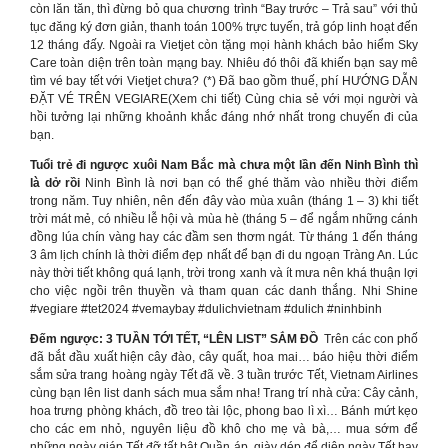
còn lăn tăn, thì đừng bỏ qua chương trình “Bay trước – Trả sau” với thủ
tục đăng ký đơn giản, thanh toán 100% trực tuyến, trả góp linh hoạt đến
12 tháng đấy. Ngoài ra Vietjet còn tặng mọi hành khách bảo hiểm Sky
Care toàn diện trên toàn mạng bay. Nhiêu đó thôi đã khiến bạn say mê
tìm vé bay tết với Vietjet chưa? (*) Đã bao gồm thuế, phí HƯỚNG DẪN
ĐẶT VÉ TRÊN VEGIARE(Xem chi tiết) Cùng chia sẻ với mọi người và
hồi tưởng lại những khoảnh khắc đáng nhớ nhất trong chuyến đi của
bạn.
Tuổi trẻ đi ngược xuôi Nam Bắc mà chưa một lần đến Ninh Bình thì
là dở rồi
Ninh Bình là nơi bạn có thể ghé thăm vào nhiều thời điểm
trong năm. Tuy nhiên, nên đến đây vào mùa xuân (tháng 1 – 3) khi tiết
trời mát mẻ, có nhiều lễ hội và mùa hè (tháng 5 – để ngắm những cánh
đồng lúa chín vàng hay các đầm sen thơm ngát. Từ tháng 1 đến tháng
3 âm lịch chính là thời điểm đẹp nhất để bạn đi du ngoạn Tràng An. Lúc
này thời tiết không quá lạnh, trời trong xanh và ít mưa nên khá thuận lợi
cho việc ngồi trên thuyền và tham quan các danh thắng. Nhi Shine
#vegiare #tet2024 #vemaybay #dulichvietnam #dulich #ninhbinh
Đếm ngược: 3 TUẦN TỚI TẾT, “LÊN LIST” SẮM ĐỒ ️
Trên các con phố
đã bắt đầu xuất hiện cây đào, cây quất, hoa mai… báo hiệu thời điểm
sắm sửa trang hoàng ngày Tết đã về. 3 tuần trước Tết, Vietnam Airlines
cùng bạn lên list danh sách mua sắm nha! Trang trí nhà cửa: Cây cảnh,
hoa trưng phòng khách, đồ treo tài lộc, phong bao lì xì… Bánh mứt kẹo
cho các em nhỏ, nguyên liệu đồ khô cho mẹ và bà,… mua sớm để
những ngày giáp Tết đỡ tất bật Quần áp, giày dép để diện ngày Tết hay