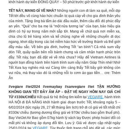
khởi hành dự kiến ĐÓNG QUẦY – 50 phút trước giờ khởi hành dự kiến
TẾT NÀY, MANG GÌ VỀ NHÀ?
Những người con đi làm xa quê, mỗi dịp
Tết tới đều vô cùng háo hức chuẩn bị quà cáp về cho gia đình thân yêu
của mình. Tặng ông bà tấm áo dài đầu xuân, thêm câu đối đỏ phúc đầy
an yên. “Quà” cho ba mẹ là “một nửa tương lai” của bạn, báo hiệu gia
đình có hỷ sự trong năm mới sắp tới. Mang về chút quà nơi miền xa,
chia cho lũ trẻ hàng xóm và kể chúng nghe về những chuyến đi dọc
ngang, khơi dậy trong các bé niềm háo hức về trưởng thành và thế giới
đầy màu sắc. Về bên gia đình, hưởng Tết “an bình”! Cả nhà sum vầy
đón Tết, quây quần bên nồi bánh chưng và cảm nhận hạnh phúc tròn
đầy. Tết này, bạn đã đặt vé về nhà chưa? Hãy để Vietnam Airlines là
người bạn đồng hành trên hành trình sum vầy năm Giáp Thìn nhé! Nhớ
Tết Xưa tuy nghèo mà vui Càng lớn càng thấy Tết bây giờ không còn
vui nữa, mà thay vào đó là những nỗi lo cơm áo gạo tiền… cre: Thèm
Ăn
#vegiare #tet2024 #vemaybay #sanvegiare #tet
TẬN HƯỞNG
KHÔNG GIAN TẾT ĐẦY ẤM ÁP – ĐẶT VÉ NGAY HÔM NAY GIÁ CHỈ
TỪ #330k/CHIẾU
Kết quả từ hệ thống tìm kiếm tại
VEGIARE
, hành trình
HÀ NỘI đi ĐÀ NẴNG khởi hành giai đoạn trước Tết, khoảng ngày 5 –
6/02/2024 (tức ngày 26, 27 tết tháng âm lịch) trở đi có giá vé tốt nhất chỉ
#330k/ chiều (tương đương tổng giá vé 970k/ chiều bao gồm thuế phí).
Bay VietJet Air Bao gồm 07kg hành lý xách tay Được phép hoàn/ đổi có
mất phí và không áp dụng đổi tên. Lưu ý: Giá vé được cập nhật ngày
25/01/2024 tại
VEGIARE.
Tùy thuộc tình trạng chỗ khi đặt vé, các mức