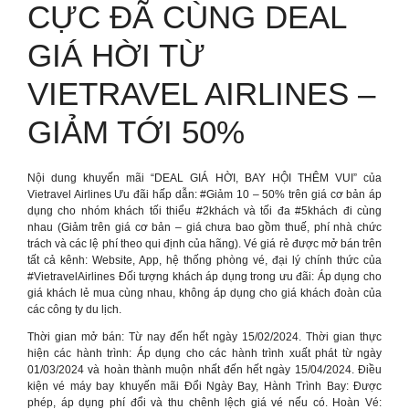
CỰC ĐÃ CÙNG DEAL
GIÁ HỜI TỪ
VIETRAVEL AIRLINES –
GIẢM TỚI 50%
Nội dung khuyến mãi “DEAL GIÁ HỜI, BAY HỘI THÊM VUI” của
Vietravel Airlines Ưu đãi hấp dẫn: #Giảm 10 – 50% trên giá cơ bản áp
dụng cho nhóm khách tối thiểu #2khách và tối đa #5khách đi cùng
nhau (Giảm trên giá cơ bản – giá chưa bao gồm thuế, phí nhà chức
trách và các lệ phí theo qui định của hãng). Vé giá rẻ được mở bán trên
tất cả kênh: Website, App, hệ thống phòng vé, đại lý chính thức của
#VietravelAirlines Đối tượng khách áp dụng trong ưu đãi: Áp dụng cho
giá khách lẻ mua cùng nhau, không áp dụng cho giá khách đoàn của
các công ty du lịch.
Thời gian mở bán: Từ nay đến hết ngày 15/02/2024. Thời gian thực
hiện các hành trình: Áp dụng cho các hành trình xuất phát từ ngày
01/03/2024 và hoàn thành muộn nhất đến hết ngày 15/04/2024. Điều
kiện vé máy bay khuyến mãi Đổi Ngày Bay, Hành Trình Bay: Được
phép, áp dụng phí đổi và thu chênh lệch giá vé nếu có. Hoàn Vé: