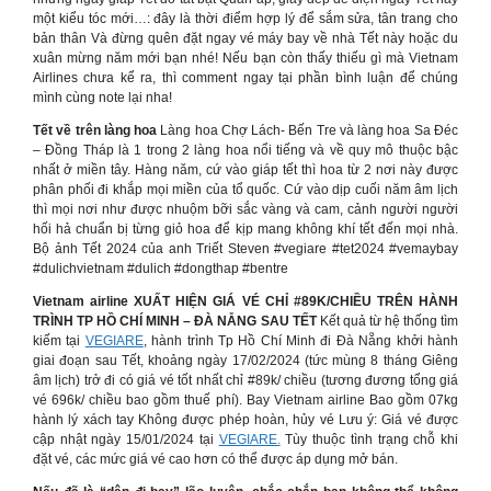
một kiểu tóc mới…: đây là thời điểm hợp lý để sắm sửa, tân trang cho
bản thân Và đừng quên đặt ngay vé máy bay về nhà Tết này hoặc du
xuân mừng năm mới bạn nhé! Nếu bạn còn thấy thiếu gì mà Vietnam
Airlines chưa kể ra, thì comment ngay tại phần bình luận để chúng
mình cùng note lại nha!
Tết về trên làng hoa
Làng hoa Chợ Lách- Bến Tre và làng hoa Sa Đéc
– Đồng Tháp là 1 trong 2 làng hoa nổi tiếng và về quy mô thuộc bậc
nhất ở miền tây. Hàng năm, cứ vào giáp tết thì hoa từ 2 nơi này được
phân phối đi khắp mọi miền của tổ quốc. Cứ vào dịp cuối năm âm lịch
thì mọi nơi như được nhuộm bỡi sắc vàng và cam, cảnh người người
hối hả chuẩn bị từng giỏ hoa để kịp mang không khí tết đến mọi nhà.
Bộ ảnh Tết 2024 của anh Triết Steven #vegiare #tet2024 #vemaybay
#dulichvietnam #dulich #dongthap #bentre
Vietnam airline XUẤT HIỆN GIÁ VÉ CHỈ #89K/CHIỀU TRÊN HÀNH
TRÌNH TP HỒ CHÍ MINH – ĐÀ NẴNG SAU TẾT
Kết quả từ hệ thống tìm
kiếm tại
VEGIARE
, hành trình Tp Hồ Chí Minh đi Đà Nẵng khởi hành
giai đoạn sau Tết, khoảng ngày 17/02/2024 (tức mùng 8 tháng Giêng
âm lịch) trở đi có giá vé tốt nhất chỉ #89k/ chiều (tương đương tổng giá
vé 696k/ chiều bao gồm thuế phí). Bay Vietnam airline Bao gồm 07kg
hành lý xách tay Không được phép hoàn, hủy vé Lưu ý: Giá vé được
cập nhật ngày 15/01/2024 tại
VEGIARE.
Tùy thuộc tình trạng chỗ khi
đặt vé, các mức giá vé cao hơn có thể được áp dụng mở bán.