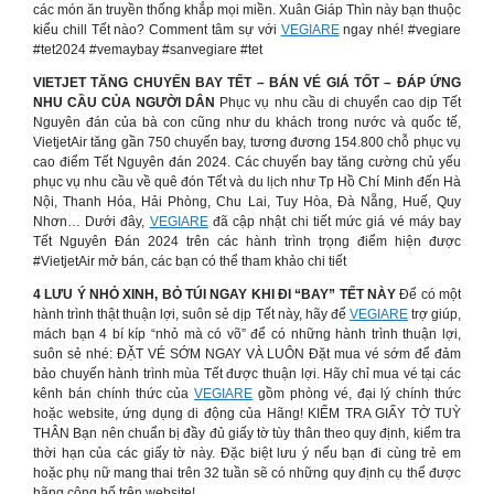
các món ăn truyền thống khắp mọi miền. Xuân Giáp Thìn này bạn thuộc
kiểu chill Tết nào? Comment tâm sự với
VEGIARE
ngay nhé! #vegiare
#tet2024 #vemaybay #sanvegiare #tet
VIETJET TĂNG CHUYẾN BAY TẾT – BÁN VÉ GIÁ TỐT – ĐÁP ỨNG
NHU CẦU CỦA NGƯỜI DÂN
Phục vụ nhu cầu di chuyển cao dịp Tết
Nguyên đán của bà con cũng như du khách trong nước và quốc tế,
VietjetAir tăng gần 750 chuyến bay, tương đương 154.800 chỗ phục vụ
cao điểm Tết Nguyên đán 2024. Các chuyến bay tăng cường chủ yếu
phục vụ nhu cầu về quê đón Tết và du lịch như Tp Hồ Chí Minh đến Hà
Nội, Thanh Hóa, Hải Phòng, Chu Lai, Tuy Hòa, Đà Nẵng, Huế, Quy
Nhơn… Dưới đây,
VEGIARE
đã cập nhật chi tiết mức giá vé máy bay
Tết Nguyên Đán 2024 trên các hành trình trọng điểm hiện được
#VietjetAir mở bán, các bạn có thể tham khảo chi tiết
4 LƯU Ý NHỎ XINH, BỎ TÚI NGAY KHI ĐI “BAY” TẾT NÀY
Để có một
hành trình thật thuận lợi, suôn sẻ dịp Tết này, hãy để
VEGIARE
trợ giúp,
mách bạn 4 bí kíp “nhỏ mà có võ” để có những hành trình thuận lợi,
suôn sẻ nhé: ĐẶT VÉ SỚM NGAY VÀ LUÔN Đặt mua vé sớm để đảm
bảo chuyến hành trình mùa Tết được thuận lợi. Hãy chỉ mua vé tại các
kênh bán chính thức của
VEGIARE
gồm phòng vé, đại lý chính thức
hoặc website, ứng dụng di động của Hãng! KIỂM TRA GIẤY TỜ TUỲ
THÂN Bạn nên chuẩn bị đầy đủ giấy tờ tùy thân theo quy định, kiểm tra
thời hạn của các giấy tờ này. Đặc biệt lưu ý nếu bạn đi cùng trẻ em
hoặc phụ nữ mang thai trên 32 tuần sẽ có những quy định cụ thể được
hãng công bố trên website!