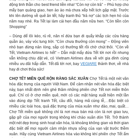
động tinh thần cho best friend liền nha! “Còn nợ còn trả” – Phù hợp cho
mấy bạn quảng giao, hẹn ào ào mà chưa xếp hết lịch gặp mặt. Trước
khi lên đường về quê ăn tết, hãy tranh thủ “trả nợ” các lịch hẹn hò của
năm nay nhé. Ra Tết lại làm cái hẹn đầu năm nữa hen. “Còn tiền còn
Shopping”
– Dùng để lôi kéo, rủ rê, năn nỉ đứa bạn đi quẩy khắp các cửa hàng
quần áo, váy vóc tung trời. “Còn chưa thưởng còn mong” – Động viên
nhỏ bạn đừng nản lòng, sắp có thưởng tết rồi chờ chút thôi. “Còn về
Tết, Vietnam Airlines lo hết” – Dằn mặt mấy đứa Tết tới nơi rồi nhưng
vẫn không chịu đặt vé, có Vietnam Airlines đưa về với gia đình cùng
nhiều ưu đãi hấp dẫn. Tết đã tới nơi, bay
VEGIARE
thảnh thơi, về nhà
hay đi chơi thỏa sức!
CHỢ TẾT MIỀN QUÊ RỘN RÀNG SẮC XUÂN
Chợ Tết là một nét văn
hóa đặc trưng của người Việt Nam. Để cảm nhận nét văn hóa đặc biệt
này, bạn nhất định nên ghé thăm những phiên chợ Tết nơi miền thôn
quê. Chỉ có ở chợ miền quê, mới có các mặt hàng xuất hiện một lần
vào đúng dịp Tết: tranh Tết, câu đối, hàng mã cúng lễ,…Đặc biệt có
nhiều các loài hoa, quả đặc trưng của mùa xuân như đào, mai, quất…
Chợ Tết miền quê không chỉ là nơi mua bán mà còn là nơi giao lưu,
gặp gỡ của mọi người trong không khí chào xuân đón Tết. Trở thành
một nét đẹp trong sinh hoạt văn hóa, là khoảng không gian và thời gian
đặc biệt để mọi người cảm nhận nhựa sống của vạn vật trước thềm
xuân. Hãy cùng Vietnam Airlines hòa vào không khí phiên chợ Tết ấm