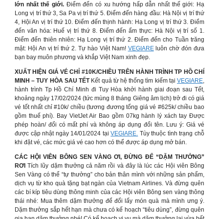
lớn nhất thế giới.
Điểm đến có xu hướng hấp dẫn nhất thế giới: Hạ
Long vị trí thứ 3, Sa Pa vị trí thứ 5. Điểm đến hàng đầu: Hà Nội vị trí thứ
4, Hội An vị trí thứ 10. Điểm đến thịnh hành: Hạ Long vị trí thứ 3. Điểm
đến văn hóa: Huế vị trí thứ 8. Điểm đến ẩm thực: Hà Nội vị trí số 1.
Điểm đến thiên nhiên: Hạ Long vị trí thứ 2. Điểm đến cho Tuần trăng
mật: Hội An vị trí thứ 2. Tự hào Việt Nam!
VEGIARE
luôn chờ đón đưa
bạn bay muôn phương và khắp Việt Nam xinh đẹp.
XUẤT HIỆN GIÁ VÉ CHỈ #10K/CHIỀU TRÊN HÀNH TRÌNH TP HỒ CHÍ
MINH – TUY HÒA SAU TẾT
Kết quả từ hệ thống tìm kiếm tại
VEGIARE
,
hành trình Tp Hồ Chí Minh đi Tuy Hòa khởi hành giai đoạn sau Tết,
khoảng ngày 17/02/2024 (tức mùng 8 tháng Giêng âm lịch) trở đi có giá
vé tốt nhất chỉ #10k/ chiều (tương đương tổng giá vé #625k/ chiều bao
gồm thuế phí). Bay VietJet Air Bao gồm 07kg hành lý xách tay Được
phép hoàn/ đổi có mất phí và không áp dụng đổi tên. Lưu ý: Giá vé
được cập nhật ngày 14/01/2024 tại
VEGIARE.
Tùy thuộc tình trạng chỗ
khi đặt vé, các mức giá vé cao hơn có thể được áp dụng mở bán.
CÁC HỘI VIÊN BÔNG SEN VÀNG ƠI, ĐỪNG ĐỂ “DẶM THƯỞNG”
RƠI
Tích lũy dặm thưởng cả năm rồi và đây là lúc các Hội viên Bông
Sen Vàng có thể “tự thưởng” cho bản thân mình với những sản phẩm,
dịch vụ từ kho quà tặng bạt ngàn của Vietnam Airlines. Và đừng quên
các bí kíp tiêu dùng thông minh của các Hội viên Bông sen vàng thông
thái nhé: Mua thêm dặm thưởng để đổi lấy món quà mà mình ưng ý.
Dặm thưởng sắp hết hạn mà chưa có kế hoạch “tiêu dùng”, đừng quên
gia hạn dặm thưởng nhé! Có kế hoạch vi vu mà dặm thưởng lại vừa hết