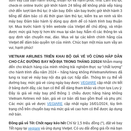
sum vầy của bạn hanh thông, thuận lợi và hạnh phúc nha: Làm thủ tục
check-in online trước giờ khởi hành 24 tiếng để không phải xếp hàng
chờ đến lượt làm thủ tục ở sân bay. Đến sân bay trước giờ khởi hành 3
tiếng để đảm bảo có đủ thời gian làm thủ tục, kiểm tra an ninh và lên
máy bay. Đảm bảo hành lý đúng quy định để có hành trình bay thuận
lợi. Mua trước hành lý trên website của Vietjet để chủ động, và nhận
được mức giá hợp lý hơn khi mua tại sân bay. Nắm rõ các thông tin và
quy định vận chuyển mai, đào. Mua vé tại các kênh chính hãng của
Vietjet để đảm bảo quyền lợi của mình. Chúc bạn một mùa sum vầy an
vui, hạnh phúc!
VIETNAM AIRLINES TRIỂN KHAI BỘ GIÁ VÉ VÔ CÙNG HẤP DẪN
CHO CÁC ĐƯỜNG BAY NỘI ĐỊA TRONG THÁNG 2/2024
Nhằm mang
đến cho khách hàng của mình những trải nghiệm thực sự “chất lượng”
cho hành trình đầu năm 2024 – hãng hàng không #VietnamAirlines đã
tung ra loạt vé máy bay nội địa giá cực hấp dẫn. Thông tin cụ thể về
đường bay, mức giá vé cùng ngày bay được
VEGIARE
cập nhật chi tiết
ở bảng dưới đây, các bạn có thể dễ dàng tham khảo và chọn lựa Lưu ý:
Đây là giá vé máy bay phổ thông 1 chiều được hãng hàng không
Vietnam Airlines mở bán, giá vé cơ bản đã bao gồm thuế và phụ phí.
Các mức giá vé được
VEGIARE
cập nhật ngày 16/01/2024, tùy tình
trạng chỗ trên chuyến bay mà mức giá vé cao hơn có thể được áp dụng
mở bán.
Đồng giá vé Tết Chốt ngay kẻo hết
Chỉ từ 1,5 triệu đồng (*), đặt vé bay
Tết ngay tại
vegiare
và ứng dụng Vietjet. Có ưu đãi đồng giá rồi mà bạn