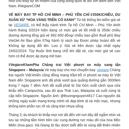
như cho thấy sự tín nhiệm của cộng đồng quốc tế đối với điểm đến Việt
Nam. #VegiareCOM
VÉ MÁY BAY TP HỒ CHÍ MINH – PHÚ YÊN CHỈ #350K/CHIỀU, DU
XUÂN XỨ “HOA VÀNG TRÊN CỎ XANH”
Từ hệ thống tìm kiếm giá vé
tại
VEGIARE
, có thể thấy hành trình Tp Hồ Chí Minh – Phú Yên khởi
hành tháng 3/2024 hiện đang có mức giá vé tốt nhất là 350k/ chiều
(tương đương tổng giá vé 992.400 đồng/ chiều bao gồm thuế phí) Bay
VietJet Air Bao gồm 07kg hành lý xách tay Được phép hoàn/ đổi vé
Không áp dụng đổi tên. Lưu ý: Giá vé trên được cập nhật ngày
24/02/2024. Tùy thuộc tình trạng chỗ khi đặt vé, các mức giá vé cao
hơn có thể được áp dụng mở bán.
#VegiareKhamPha Chàng trai Việt phượt xe máy sang tận
Singapore – Malaysia
Vé máy bay cho mọi chuyến bay:
vegiare
Chàng
trai người Việt khiến cộng đồng mạng trầm trồ vì phượt xe máy từ Việt
Nam đến Singapore anh đã phải vượt qua quãng đường gần 3000km
trong 7 ngày 7 đêm. Anh đã xuất phát từ Sài Gòn xuất cảnh qua cửa
khẩu đến Campuchia, sau đó qua Thái Lan, Malaysia và cuối cùng là
cập bến Singapore. Nguồn ảnh: @thuongnguyen4617 Cao nguyên đá
những ngày xuân mang trong mình vẻ đẹp bình dị và mộc mạc, nhưng
không kém phần rực rỡ và căng tràn nhựa sống.
Tháng 3, du khách từ khắp mọi nơi đã đến với nơi đây để ngắm nhìn và
lưu lại những tấm hình trên các cung đường rực màu đỏ của hoa Mộc
Miên (hoa gạo). Hà Giang từ lâu được biết đến là vùng đất thiên nhiên