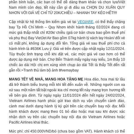
phần bình luận, các bạn có thể dễ dàng tham khảo và chọn lựa!Việt
Nam mình còn đẹp, tết này cần gì đi đâu xa CHỌN DU XUÂN QUY
NHƠN VỚI GIÁ VÉ CHỈ TỪ 20K/CHIỀU – NHANH TAY KẺO HẾT!!!!
Cập nhật từ hệ thống tìm kiếm giá vé tại
VEGIARE
, có thể thấy chặng
bay Tp Hồ Chí Minh – Quy Nhơn khởi hành tháng 02/2024 đang có
mức giá thấp nhất chỉ #20k/ chiều (giá cơ bản chưa bao gồm thuế phí
và phụ thu) Bay VietJet Air Bao gồm 07kg hành lý xách tay Hoàn/ đổi vé
có mất phí, không áp dụng đổi tên. Tổng giá vé sau thuế phí cho cả
hành trình là #636K Lưu ý: Giá vé trên được cập nhật ngày 12/11/2024.
Tùy thuộc tình trạng chỗ khi đặt vé, các mức giá vé cao hơn có thể
được áp dụng mở bán. Chợ Bến Thành mấy ngày nay kiểu, 1m thấy 10
chiếc áo dài Hội chị em xúng xính chụp áo dài Tết là thấy Tết đến rất
gần rồi.>Tranh thủ làm bộ ảnh t#vemaybay
MANG TẾT VỀ NHÀ, MANG HOA TẶNG MẸ
Hoa đào, hoa mai từ lâu
đã trở thành biểu trưng mỗi khi tết đến xuân về. Những người con xa
xứ sau một năm tất bật ngoài kia chỉ mong tết này mang trọn hương tết
về bên gia đình. Từ ngày ngày 11/01/2024 đến hết ngày 24/02/2024,
Vietnam Airlines hạnh phúc gửi trao dịch vụ vận chuyển cành đào,
cành mai dưới dạng hành lý ký gửi trên các chuyến bay nội địa: Mỗi
hành khách được mang theo 01 bó đào hoặc mai sau khi được xác
nhận dịch vụ trên các chuyến bay nội địa do Vietnam Airlines hoặc
Pacific Airlines khai thác.
Mức phí: chỉ 450.000VND/bó (chưa bao gồm VAT). Hành khách có thể