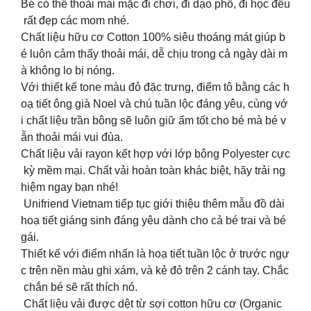
Bé có thể thoải mái mặc đi chơi, đi dạo phố, đi học đều
rất đẹp các mom nhé.
Chất liệu hữu cơ Cotton 100% siêu thoáng mát giúp b
é luôn cảm thấy thoải mái, dễ chịu trong cả ngày dài m
à không lo bị nóng.
Với thiết kế tone màu đỏ đặc trưng, điểm tô bằng các h
oạ tiết ông già Noel và chú tuần lộc đáng yêu, cùng vớ
i chất liệu trần bông sẽ luôn giữ ấm tốt cho bé mà bé v
ẫn thoải mái vui đùa.
Chất liệu vải rayon kết hợp với lớp bông Polyester cực
kỳ mềm mại. Chất vải hoàn toàn khác biệt, hãy trải ng
hiệm ngay bạn nhé!
Unifriend Vietnam tiếp tục giới thiệu thêm mẫu đồ dài
hoạ tiết giáng sinh đáng yêu dành cho cả bé trai và bé
gái.
Thiết kế với điểm nhấn là hoạ tiết tuần lộc ở trước ngự
c trên nền màu ghi xám, và kẻ đỏ trên 2 cánh tay. Chắc
chắn bé sẽ rất thích nó.
Chất liệu vải được dệt từ sợi cotton hữu cơ (Organic