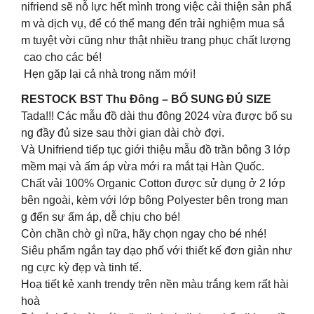
nifriend sẽ nỗ lực hết mình trong việc cải thiện sản phẩ
m và dịch vụ, để có thể mang đến trải nghiệm mua sắ
m tuyệt vời cũng như thật nhiều trang phục chất lượng
cao cho các bé!
Hẹn gặp lại cả nhà trong năm mới!
RESTOCK BST Thu Đông – BỔ SUNG ĐỦ SIZE
Tada!!! Các mẫu đồ dài thu đông 2024 vừa được bổ su
ng đầy đủ size sau thời gian dài chờ đợi.
Và Unifriend tiếp tục giới thiệu mẫu đồ trần bông 3 lớp
mềm mại và ấm áp vừa mới ra mắt tại Hàn Quốc.
Chất vải 100% Organic Cotton được sử dụng ở 2 lớp
bên ngoài, kèm với lớp bông Polyester bên trong man
g đến sự ấm áp, dễ chịu cho bé!
Còn chần chờ gì nữa, hãy chọn ngay cho bé nhé!
Siêu phẩm ngắn tay dạo phố với thiết kế đơn giản như
ng cực kỳ đẹp và tinh tế.
Hoạ tiết kẻ xanh trendy trên nền màu trắng kem rất hài
hoà