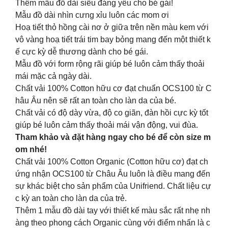
Thêm mẫu đồ dài siêu đáng yêu cho bé gái!
Mẫu đồ dài nhìn cưng xỉu luôn các mom ơi
Hoạ tiết thỏ hồng cài nơ ở giữa trên nền màu kem với
vô vàng hoạ tiết trái tim bay bỏng mang đến một thiết k
ế cực kỳ dễ thương dành cho bé gái.
Mẫu đồ với form rộng rãi giúp bé luôn cảm thấy thoải
mái mặc cả ngày dài.
Chất vải 100% Cotton hữu cơ đạt chuẩn OCS100 từ C
hâu Âu nên sẽ rất an toàn cho làn da của bé.
Chất vải có độ dày vừa, độ co giãn, đàn hồi cực kỳ tốt
giúp bé luôn cảm thấy thoải mái vận động, vui đùa.
Tham khảo và đặt hàng ngay cho bé để còn size m
om nhé!
Chất vải 100% Cotton Organic (Cotton hữu cơ) đạt ch
ứng nhận OCS100 từ Châu Âu luôn là điều mang đến
sự khác biệt cho sản phẩm của Unifriend. Chất liệu cự
c kỳ an toàn cho làn da của trẻ.
Thêm 1 mẫu đồ dài tay với thiết kế màu sắc rất nhẹ nh
àng theo phong cách Organic cùng với điểm nhấn là c