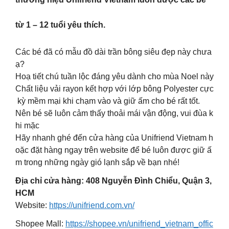
từ 1 – 12 tuổi yêu thích.
Các bé đã có mẫu đồ dài trần bông siêu đẹp này chưa
ạ?
Hoạ tiết chú tuần lộc đáng yêu dành cho mùa Noel này
Chất liệu vải rayon kết hợp với lớp bông Polyester cực
kỳ mềm mại khi chạm vào và giữ ấm cho bé rất tốt.
Nên bé sẽ luôn cảm thấy thoải mái vận động, vui đùa k
hi mặc
Hãy nhanh ghé đến cửa hàng của Unifriend Vietnam h
oặc đặt hàng ngay trên website để bé luôn được giữ ấ
m trong những ngày gió lạnh sắp về bạn nhé!
Địa chỉ cửa hàng: 408 Nguyễn Đình Chiểu, Quận 3,
HCM
Website:
https://unifriend.com.vn/
Shopee Mall:
https://shopee.vn/unifriend_vietnam_offic