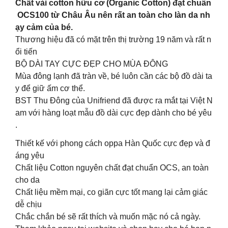
Chất vải cotton hữu cơ (Organic Cotton) đạt chuẩn
OCS100 từ Châu Âu nên rất an toàn cho làn da nh
ạy cảm của bé.
Thương hiệu đã có mặt trên thị trường 19 năm và rất n
ổi tiến
BỘ DÀI TAY CỰC ĐẸP CHO MÙA ĐÔNG
Mùa đông lạnh đã tràn về, bé luôn cần các bộ đồ dài ta
y để giữ ấm cơ thể.
BST Thu Đông của Unifriend đã được ra mắt tại Việt N
am với hàng loạt mẫu đồ dài cực đẹp dành cho bé yêu
.
Thiết kế với phong cách oppa Hàn Quốc cực đẹp và đ
áng yêu
Chất liệu Cotton nguyên chất đạt chuẩn OCS, an toàn
cho da
Chất liệu mềm mại, co giãn cực tốt mang lại cảm giác
dễ chịu
Chắc chắn bé sẽ rất thích và muốn mặc nó cả ngày.