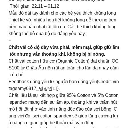
Thời gian: 22.11 – 01.12
Mẫu đồ dài tay dành cho các bé yêu thích khủng long
Thiết kế với nhiều hoạ tiết khủng long dễ thương trên
nền màu nâu nhạt rất tôn da. Các bé thích khủng long
không thể bỏ qua bộ đồ đáng yêu này.
–
Chất vải có độ dày vừa phải, mềm mại, giúp giữ ấm
tốt nhưng vẫn thoáng khí, không bị bí nóng.
Chất vải cotton hữu cơ (Organic Cotton) đạt chuẩn OC
S100 từ Châu Âu nên rất an toàn cho làn da nhạy cảm
của bé.
Feedback đáng yêu từ người bạn đáng yêu(Credit: vin
tageamy0817_멍멍언니).
Chất liệu là sự kết hợp giữa 95% Cotton và 5% Cotton
spandex mang đến sự ấm áp, thoáng khí và thấm hút
mồ hôi tốt nhờ vào tính năng độc đáo của sợi bông. C
ùng với đó, sợi cotton spandex sẽ giúp tăng cường kh
ả năng co giãn giúp bé thoải mái vận động.