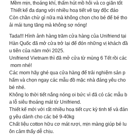
Mềm mịn, thoáng khí, thấm hút mồ hôi và co giãn tốt
Thiết kế đa dạng với nhiều hoạ tiết vẽ tay độc đáo
Còn chần chừ gì nữa mà không chọn cho bé để bé tho
ải mái tung tăng mà không sợ nóng!
Tada!!! Hình ảnh hàng trăm cửa hàng của Unifriend tại
Hàn Quốc đã mở cửa trở lại để đón những vị khách đầ
u tiên của năm mới 2025.
Unifriend Vietnam thì đã mở cửa từ mùng 6 Tết rồi các
mom nhé!
Các mom hãy ghé qua cửa hàng để trải nghiệm sản p
hẩm và chọn ngay các mẫu đồ mặc nhà đáng yêu cho
bé nhé.
Không lo thời tiết nắng nóng oi bức vì đã có các mẫu b
a lỗ siêu thoáng mát từ Unifriend.
Thiết kế mới với rất nhiều hoạ tiết cực kỳ tinh tế và đán
g yêu dành cho các bé 9-40kg
Chất liệu cotton hữu cơ mát rượi, mịn màng giúp bé lu
ôn cảm thấy dễ chịu.