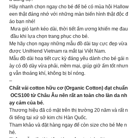
Hãy nhanh chọn ngay cho bé để bé có mùa hội Hallow
een thật đáng nhớ với những màn biến hình thật độc đ
áo bạn nhé!
Mưa gió lạnh kéo dài, thời tiết ẩm ương khiến mẹ đau
đầu khi lựa chọn trang phục cho bé.
Mẹ hãy chọn ngay những mẫu đồ dài tay cực đẹp vừa
được Unifriend Vietnam ra mắt tại Việt Nam.
Mẫu đồ dài hoạ tiết cực kỳ đáng yêu dành cho bé gái n
ày có độ dày vừa phải, mềm mại, giúp giữ ấm tốt nhưn
g vẫn thoáng khí, không bị bí nóng.
–
Chất vải cotton hữu cơ (Organic Cotton) đạt chuẩn
OCS100 từ Châu Âu nên rất an toàn cho làn da nh
ạy cảm của bé.
Thương hiệu đã có mặt trên thị trường 20 năm và rất n
ổi tiếng tại xứ sở kim chi Hàn Quốc.
Tham khảo và đặt hàng ngay để còn size cho bé Mẹ n
hé.