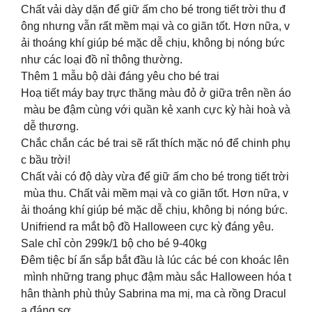
Chất vải dày dặn để giữ ấm cho bé trong tiết trời thu đ
ông nhưng vẫn rất mềm mại và co giãn tốt. Hơn nữa, v
ải thoáng khí giúp bé mặc dễ chịu, không bị nóng bức
như các loại đồ nỉ thông thường.
Thêm 1 mẫu bộ dài đáng yêu cho bé trai
Hoạ tiết máy bay trực thăng màu đỏ ở giữa trên nền áo
màu be đậm cùng với quần kẻ xanh cực kỳ hài hoà và
dễ thương.
Chắc chắn các bé trai sẽ rất thích mặc nó để chinh phụ
c bầu trời!
Chất vải có độ dày vừa để giữ ấm cho bé trong tiết trời
mùa thu. Chất vải mềm mại và co giãn tốt. Hơn nữa, v
ải thoáng khí giúp bé mặc dễ chịu, không bị nóng bức.
Unifriend ra mắt bộ đồ Halloween cực kỳ đáng yêu.
Sale chỉ còn 299k/1 bộ cho bé 9-40kg
Đêm tiệc bí ẩn sắp bắt đầu là lúc các bé con khoác lên
mình những trang phục đậm màu sắc Halloween hóa t
hân thành phù thủy Sabrina ma mị, ma cà rồng Dracul
a đáng sợ.