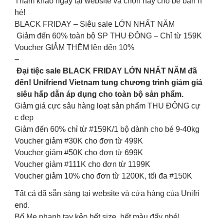
Tham khảo ngay tại website và chọn hay cho bé bạn n
hé!
BLACK FRIDAY – Siêu sale LỚN NHẤT NĂM
Giảm đến 60% toàn bộ SP THU ĐÔNG – Chỉ từ 159K
Voucher GIẢM THÊM lên đến 10%
–
Đại tiệc sale BLACK FRIDAY LỚN NHẤT NĂM đã
đến! Unifriend Vietnam tung chương trình giảm giá
siêu hấp dẫn áp dụng cho toàn bộ sản phẩm.
Giảm giá cực sâu hàng loạt sản phẩm THU ĐÔNG cự
c đẹp
Giảm đến 60% chỉ từ #159K/1 bộ dành cho bé 9-40kg
Voucher giảm #30K cho đơn từ 499K
Voucher giảm #50K cho đơn từ 699K
Voucher giảm #111K cho đơn từ 1199K
Voucher giảm 10% cho đơn từ 1200K, tối đa #150K
Tất cả đã sẵn sàng tại website và cửa hàng của Unifri
end.
Bố Mẹ nhanh tay kẻo hết size, hết màu đấy nhé!