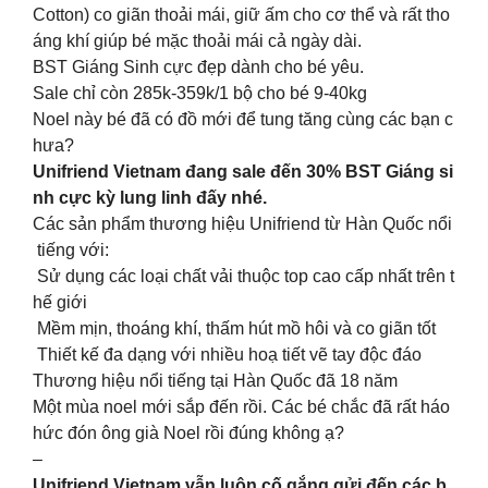
Cotton) co giãn thoải mái, giữ ấm cho cơ thể và rất tho
áng khí giúp bé mặc thoải mái cả ngày dài.
BST Giáng Sinh cực đẹp dành cho bé yêu.
Sale chỉ còn 285k-359k/1 bộ cho bé 9-40kg
Noel này bé đã có đồ mới để tung tăng cùng các bạn c
hưa?
Unifriend Vietnam đang sale đến 30% BST Giáng si
nh cực kỳ lung linh đấy nhé.
Các sản phẩm thương hiệu Unifriend từ Hàn Quốc nổi
tiếng với:
Sử dụng các loại chất vải thuộc top cao cấp nhất trên t
hế giới
Mềm mịn, thoáng khí, thấm hút mồ hôi và co giãn tốt
Thiết kế đa dạng với nhiều hoạ tiết vẽ tay độc đáo
Thương hiệu nổi tiếng tại Hàn Quốc đã 18 năm
Một mùa noel mới sắp đến rồi. Các bé chắc đã rất háo
hức đón ông già Noel rồi đúng không ạ?
–
Unifriend Vietnam vẫn luôn cố gắng gửi đến các b