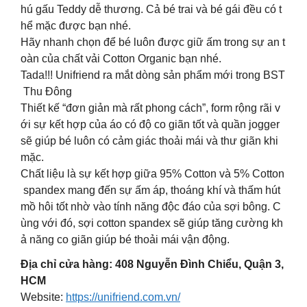
hú gấu Teddy dễ thương. Cả bé trai và bé gái đều có t
hể mặc được bạn nhé.
Hãy nhanh chọn để bé luôn được giữ ấm trong sự an t
oàn của chất vải Cotton Organic bạn nhé.
Tada!!! Unifriend ra mắt dòng sản phẩm mới trong BST
Thu Đông
Thiết kế “đơn giản mà rất phong cách”, form rộng rãi v
ới sự kết hợp của áo có độ co giãn tốt và quần jogger
sẽ giúp bé luôn có cảm giác thoải mái và thư giãn khi
mặc.
Chất liệu là sự kết hợp giữa 95% Cotton và 5% Cotton
spandex mang đến sự ấm áp, thoáng khí và thấm hút
mồ hôi tốt nhờ vào tính năng độc đáo của sợi bông. C
ùng với đó, sợi cotton spandex sẽ giúp tăng cường kh
ả năng co giãn giúp bé thoải mái vận động.
Địa chỉ cửa hàng: 408 Nguyễn Đình Chiểu, Quận 3,
HCM
Website:
https://unifriend.com.vn/