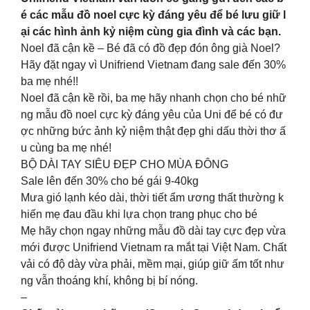
é các mẫu đồ noel cực kỳ đáng yêu để bé lưu giữ l
ại các hình ảnh kỷ niệm cùng gia đình và các bạn.
Noel đã cận kề – Bé đã có đồ đẹp đón ông già Noel?
Hãy đặt ngay vì Unifriend Vietnam đang sale đến 30%
ba mẹ nhé!!
Noel đã cận kề rồi, ba mẹ hãy nhanh chọn cho bé nhữ
ng mẫu đồ noel cực kỳ đáng yêu của Uni để bé có đư
ợc những bức ảnh kỷ niệm thật đẹp ghi dấu thời thơ ấ
u cùng ba mẹ nhé!
BỘ DÀI TAY SIÊU ĐẸP CHO MÙA ĐÔNG
Sale lên đến 30% cho bé gái 9-40kg
Mưa gió lạnh kéo dài, thời tiết ẩm ương thất thường k
hiến mẹ đau đầu khi lựa chọn trang phục cho bé
Mẹ hãy chọn ngay những mẫu đồ dài tay cực đẹp vừa
mới được Unifriend Vietnam ra mắt tại Việt Nam. Chất
vải có độ dày vừa phải, mềm mại, giúp giữ ấm tốt như
ng vẫn thoáng khí, không bị bí nóng.
–