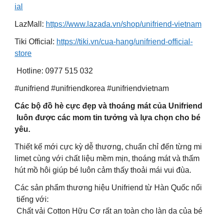
ial
LazMall:
https://www.lazada.vn/shop/unifriend-vietnam
Tiki Official:
https://tiki.vn/cua-hang/unifriend-official-
store
Hotline: 0977 515 032
#unifriend #unifriendkorea #unifriendvietnam
Các bộ đồ hè cực đẹp và thoáng mát của Unifriend
luôn được các mom tin tưởng và lựa chọn cho bé
yêu.
Thiết kế mới cực kỳ dễ thương, chuẩn chỉ đến từng mi
limet cùng với chất liệu mềm mịn, thoáng mát và thấm
hút mồ hôi giúp bé luôn cảm thấy thoải mái vui đùa.
Các sản phẩm thương hiệu Unifriend từ Hàn Quốc nổi
tiếng với:
Chất vải Cotton Hữu Cơ rất an toàn cho làn da của bé