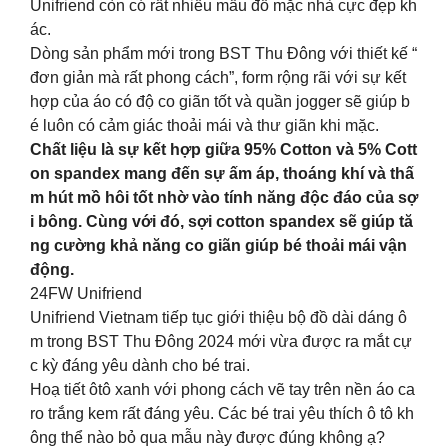
Unifriend còn có rất nhiều mẫu đồ mặc nhà cực đẹp kh
ác.
Dòng sản phẩm mới trong BST Thu Đông với thiết kế “
đơn giản mà rất phong cách”, form rộng rãi với sự kết
hợp của áo có độ co giãn tốt và quần jogger sẽ giúp b
é luôn có cảm giác thoải mái và thư giãn khi mặc.
Chất liệu là sự kết hợp giữa 95% Cotton và 5% Cott
on spandex mang đến sự ấm áp, thoáng khí và thấ
m hút mồ hôi tốt nhờ vào tính năng độc đáo của sợ
i bông. Cùng với đó, sợi cotton spandex sẽ giúp tă
ng cường khả năng co giãn giúp bé thoải mái vận
động.
24FW Unifriend
Unifriend Vietnam tiếp tục giới thiệu bộ đồ dài dáng ô
m trong BST Thu Đông 2024 mới vừa được ra mắt cự
c kỳ đáng yêu dành cho bé trai.
Hoạ tiết ôtô xanh với phong cách vẽ tay trên nền áo ca
ro trắng kem rất đáng yêu. Các bé trai yêu thích ô tô kh
ông thể nào bỏ qua mẫu này được đúng không ạ?