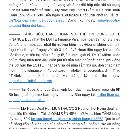
không để tín đồ shopping thất vọng với 2 ưu đãi hấp dẫn khi sử dụng
dịch vụ “Mua trước trả sau” (Buy Now Pay Later) Giảm 100K đơn 300K
Giảm 15% tối đa 50K Đến ngày 31/03/2024 Chốt đơn chốt ưu đãi tại:
tiki?lotte-paylater-mua-truoc-tra-sau
Đăng ký ngay:
mua-truoc-tra-
sau/gioi-thieu-doi-tac…
———- CÀNG TIÊU, CÀNG HOÀN VỚI THẺ TÍN DỤNG LOTTE
FINANCE Duy nhất thẻ LOTTE Finance Visa mới hoàn tiền tới 3,3 triệu
đồng/tháng, mức cao nhất thị trường hiện nay Điều gì khiến dân tình
“ngã vào tình yêu” ngay với bộ 3 thẻ này? Hoàn tiền ngay khi chi tiêu
các lĩnh vực siêu thị, bảo hiểm, y tế, ẩm thực, giải trí, TMĐT Miễn/ Hoàn
phí thường niên trọn đời Miễn phí rút tiền mặt, phí phát hành, phí đóng
thẻ Sở hữu thẻ LOTTE Finance Visa để mua sắm thả ga, đón chào năm
mới! #lottefinance #creditcard #lottefinancecreditcard #Tiki
#Tikitotvanhanh Khám phá và đăng ký mở thẻ ngay:
https://cards.lottefinance.vn/
———- Tin được khônggg Deal kính bơi, dây nhảy, bóng yoga chỉ 9K
Số lượng có hạn mở bán ngày hôm nay Săn ngay tại:
…/the-thao-da-
ngoai-gia-sieu-tot-tai…
———- Mở Ngàn Deal Hot, MUA 1 ĐƯỢC 2 Hót hòn họt Hứng deal làm
đẹp siêu tiết kiệm: – Tất cả GIẢM ĐẾN 45% – MUA cushion TẶNG bông
tẩy trang 50K
bo-suu-tap/gilaa-glamrr-q-chinh-hang-b13368
Quá là dễ
để nâng cấp độ xinh đẹp của bản thân bằng siêu phấn nước đa năng