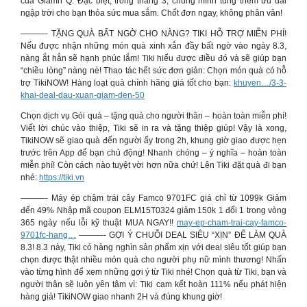
của Glamrr Q. Đặc biệt, trong tháng 3, chúng mình tung thêm ưu đãi
ngập trời cho bạn thỏa sức mua sắm. Chốt đơn ngay, không phân vân!
———- TẶNG QUÀ BẤT NGỜ CHO NÀNG? TIKI HỖ TRỢ MIỄN PHÍ!
Nếu được nhận những món quà xinh xắn đầy bất ngờ vào ngày 8.3,
nàng ắt hẳn sẽ hạnh phúc lắm! Tiki hiểu được điều đó và sẽ giúp bạn
“chiều lòng” nàng nè! Thao tác hết sức đơn giản: Chọn món quà có hỗ
trợ TikiNOW! Hàng loạt quà chính hãng giá tốt cho bạn:
khuyen…/3-3-
khai-deal-dau-xuan-giam-den-50
Chọn dịch vụ Gói quà – tặng quà cho người thân – hoàn toàn miễn phí!
Viết lời chúc vào thiệp, Tiki sẽ in ra và tặng thiệp giúp! Vậy là xong,
TikiNOW sẽ giao quà đến người ấy trong 2h, khung giờ giao được hẹn
trước trên App để bạn chủ động! Nhanh chóng – ý nghĩa – hoàn toàn
miễn phí! Còn cách nào tuyệt vời hơn nữa chứ! Lên Tiki đặt quà đi bạn
nhé:
https://tiki.vn
———- Máy ép chậm trái cây Famco 9701FC giá chỉ từ 1099k Giảm
đến 49% Nhập mã coupon ELM15T0324 giảm 150k 1 đổi 1 trong vòng
365 ngày nếu lỗi kỹ thuật MUA NGAY!!
may-ep-cham-trai-cay-famco-
9701fc-hang…
———- GỢI Ý CHUỖI DEAL SIÊU “XỊN” ĐỂ LÀM QUÀ
8.3! 8.3 này, Tiki có hàng nghìn sản phẩm xịn với deal siêu tốt giúp bạn
chọn được thật nhiều món quà cho người phụ nữ mình thương! Nhấn
vào từng hình để xem những gợi ý từ Tiki nhé! Chọn quà từ Tiki, bạn và
người thân sẽ luôn yên tâm vì: Tiki cam kết hoàn 111% nếu phát hiện
hàng giả! TikiNOW giao nhanh 2H và đúng khung giờ!