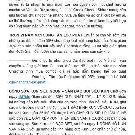
quyến rũ tự nhiên từ quả mâm xôi hoà quyện với một chút hương
mocha và Vanilla. Rượu vang Jacob’s Creek Classic Shiraz mang đến
mùi hương chua ngọt nhẹ nhàng, vừa đa tầng và độ chát cực kỳ êm ái,
có thể thưởng thức mà không cần đến các món ăn đi kèm hay kết hợp
vô cùng hoàn hảo với pho mát Cheddar, món cừu nướng.
TRỌN VỊ NĂM MỚI CÙNG TÂN LỘC PHÁT
Chuẩn bị cho tết sớm với
những ưu đãi lên đến 50% cho hàng loạt mặt hàng hấp dẫn: Mức giảm
30% cho sản phẩm thịt sấy khô Hạt dinh dưỡng – Hạt sấy giòn giảm
đến 40% Giảm đến 50% cho các sản phẩm nông sản sấy khô
—————— Đừng bỏ lỡ những ưu đãi đặc biệt như: Miễn phí vận
chuyển không giới hạn Coupon khắp nơi để bạn thỏa sức mua sắm
Chương trình mua combo giá rẻ hấp dẫn không thể bỏ qua!
—————— Đặc biệt: Tân Lộc Phát cam kết 95% hàng khô bò thật
cua-hang/tan-loc-phat…
UỐNG SỮA KUN SIÊU NGON – SĂN BẢO BỐI SIÊU KUN
Chốt đơn
ngay
tiki?idp
Giảm sốc đến 30% DUY NHẤT 29/1 – 1/2 Để KUN nhắc
lại những bảo bối siêu đỉnh của chương trình Bảo bối siêu KUN, giải
cứu môi trường nè: 24 thẻ đổi ngay 1 BẢO BÌNH KUN VÔ CỰC vừa tiện
lợi vừa Kun ngầu 36 thẻ đổi được 1 ÁO GIÁP KUN SIÊU PHÀM có thể
gấp gọn và 1 GIẤY XẾP KUN THIÊN BIẾN VẠN HÓA cho các bạn thoả
sức sáng tạo Săn được thẻ ĐẶC BIỆT, sở hữu ngay 1 ĐỒNG HỒ KUN
VẠN NĂNG với đa dạng các tính năng cực Kun Còn chần chừ gì nữa,
đổi bảo bối chơi Tết ngay thôi các bạn ơi!!!