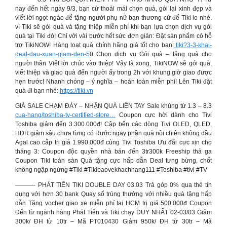
nay đến hết ngày 9/3, bạn cứ thoải mái chọn quà, gói lại xinh đẹp và
viết lời ngọt ngào để tặng người phụ nữ bạn thương cứ để Tiki lo nhé.
vì Tiki sẽ gói quà và tặng thiệp miễn phí khi bạn lựa chọn dịch vụ gói
quà tại Tiki đó! Chỉ với vài bước hết sức đơn giản: Đặt sản phẩm có hỗ
trợ TikiNOW! Hàng loạt quà chính hãng giá tốt cho bạn:
tiki?3-3-khai-
deal-dau-xuan-giam-den-5
0 Chọn dịch vụ Gói quà – tặng quà cho
người thân Viết lời chúc vào thiệp! Vậy là xong, TikiNOW sẽ gói quà,
viết thiệp và giao quà đến người ấy trong 2h với khung giờ giao được
hẹn trước! Nhanh chóng – ý nghĩa – hoàn toàn miễn phí! Lên Tiki đặt
quà đi bạn nhé:
https://tiki.vn
GIÁ SALE CHẠM ĐÁY – NHẬN QUÀ LIỀN TAY Sale khủng từ 1.3 – 8.3
cua-hang/toshiba-tv-certified-store…
Coupon cực hời dành cho Tivi
Toshiba giảm đến 3.300.000đ! Cập bến các dòng Tivi OLED, QLED,
HDR giảm sâu chưa từng có Rước ngay phần quà nồi chiên không dầu
Agal cao cấp trị giá 1.990.000đ cùng Tivi Toshiba Ưu đãi cực xịn cho
tháng 3: Coupon độc quyền nhà bán đến 3tr300k Freeship thả ga
Coupon Tiki toàn sàn Quà tặng cực hấp dẫn Deal tưng bừng, chốt
không ngập ngừng #Tiki #Tikibaovekhachhang111 #Toshiba #tivi #TV
———- PHÁT TIẾN TIKI DOUBLE DAY 03.03 Trả góp 0% qua thẻ tín
dụng với hơn 30 bank Quay số trúng thưởng với nhiều quà tặng hấp
dẫn Tặng vocher giao xe miễn phí tại HCM trị giá 500.000đ Coupon
Đến từ ngành hàng Phát Tiến và Tiki chạy DUY NHẤT 02-03/03 Giảm
300k/ ĐH từ 10tr – Mã PT010430 Giảm 950k/ ĐH từ 30tr – Mã