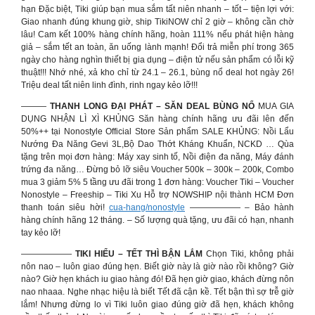
hạn Đặc biệt, Tiki giúp bạn mua sắm tất niên nhanh – tốt – tiện lợi với:
Giao nhanh đúng khung giờ, ship TikiNOW chỉ 2 giờ – không cần chờ
lâu! Cam kết 100% hàng chính hãng, hoàn 111% nếu phát hiện hàng
giả – sắm tết an toàn, ăn uống lành mạnh! Đổi trả miễn phí trong 365
ngày cho hàng nghìn thiết bị gia dụng – điện tử nếu sản phẩm có lỗi kỹ
thuật!!! Nhớ nhé, xả kho chỉ từ 24.1 – 26.1, bùng nổ deal hot ngày 26!
Triệu deal tất niên linh đình, rinh ngay kẻo lỡ!!!
———
THANH LONG ĐẠI PHÁT – SĂN DEAL BÙNG NỔ
MUA GIA
DỤNG NHẬN LÌ XÌ KHỦNG Săn hàng chính hãng ưu đãi lên đến
50%++ tại Nonostyle Official Store Sản phẩm SALE KHỦNG: Nồi Lẩu
Nướng Đa Năng Gevi 3L,Bộ Dao Thớt Kháng Khuẩn, NCKD … Qùa
tặng trên mọi đơn hàng: Máy xay sinh tố, Nồi điện đa năng, Máy đánh
trứng đa năng… Đừng bỏ lỡ siêu Voucher 500k – 300k – 200k, Combo
mua 3 giảm 5% 5 tầng ưu đãi trong 1 đơn hàng: Voucher Tiki – Voucher
Nonostyle – Freeship – Tiki Xu Hỗ trợ NOWSHIP nội thành HCM Đơn
thanh toán siêu hời!
cua-hang/nonostyle
—————— – Bảo hành
hàng chính hãng 12 tháng. – Số lượng quà tặng, ưu đãi có hạn, nhanh
tay kẻo lỡ!
——————
TIKI HIỂU – TẾT THÌ BẬN LẮM
Chọn Tiki, không phải
nôn nao – luôn giao đúng hẹn. Biết giờ này là giờ nào rồi không? Giờ
nào? Giờ hẹn khách iu giao hàng đó! Đã hẹn giờ giao, khách đừng nôn
nao nhaaa. Nghe nhạc hiệu là biết Tết đã cận kề. Tết bận thì sợ trễ giờ
lắm! Nhưng đừng lo vì Tiki luôn giao đúng giờ đã hẹn, khách không