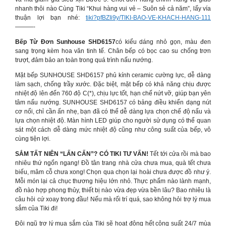
nhanh thôi nào Cùng Tiki “Khui hàng vui vẻ – Suôn sẻ cả năm”, lấy vía
thuận lợi bạn nhé:
tiki?pfBZIi9y/TIKI-BAO-VE-KHACH-HANG-111
———-
Bếp Từ Đơn Sunhouse SHD6157
có kiểu dáng nhỏ gọn, màu đen
sang trọng kèm hoa văn tinh tế. Chân bếp có bọc cao su chống trơn
trượt, đảm bảo an toàn trong quá trình nấu nướng.
Mặt bếp SUNHOUSE SHD6157 phủ kính ceramic cường lực, dễ dàng
làm sạch, chống trầy xước. Đặc biệt, mặt bếp có khả năng chịu được
nhiệt độ lên đến 760 độ C(*), chịu lực tốt, hạn chế nứt vỡ, giúp bạn yên
tâm nấu nướng. SUNHOUSE SHD6157 có bảng điều khiển dạng nút
cơ nổi, chỉ cần ấn nhẹ, bạn đã có thể dễ dàng lựa chọn chế độ nấu và
lựa chọn nhiệt độ. Màn hình LED giúp cho người sử dụng có thể quan
sát một cách dễ dàng mức nhiệt độ cũng như công suất của bếp, vô
cùng tiện lợi.
SẮM TẤT NIÊN “LẤN CẤN”? CÓ TIKI TƯ VẤN!
Tết tới cửa rồi mà bao
nhiêu thứ ngổn ngang! Đồ tân trang nhà cửa chưa mua, quà tết chưa
biếu, mâm cỗ chưa xong! Chọn qua chọn lại hoài chưa được đồ như ý.
Mỗi món lại cả chục thương hiệu lớn nhỏ. Thực phẩm nào lành mạnh,
đồ nào hợp phong thủy, thiết bị nào vừa đẹp vừa bền lâu? Bao nhiêu là
câu hỏi cứ xoay trong đầu! Nếu mà rối trí quá, sao không hỏi trợ lý mua
sắm của Tiki đi!
Đội ngũ trợ lý mua sắm của Tiki sẽ hoạt động hết công suất 24/7 mùa