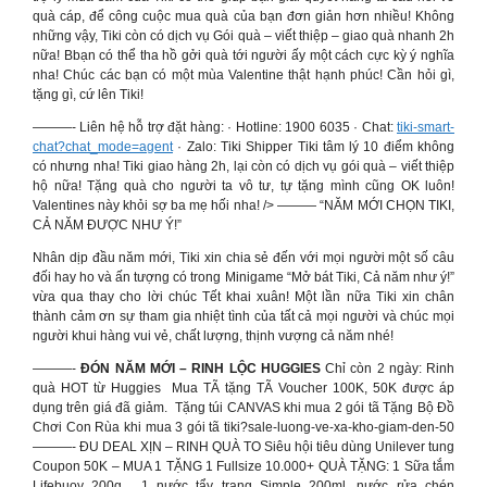
quà cáp, để công cuộc mua quà của bạn đơn giản hơn nhiều! Không
những vậy, Tiki còn có dịch vụ Gói quà – viết thiệp – giao quà nhanh 2h
nữa! Bbạn có thể tha hồ gởi quà tới người ấy một cách cực kỳ ý nghĩa
nha! Chúc các bạn có một mùa Valentine thật hạnh phúc! Cần hỏi gì,
tặng gì, cứ lên Tiki!
———- Liên hệ hỗ trợ đặt hàng: · Hotline: 1900 6035 · Chat:
tiki-smart-
chat?chat_mode=agent
· Zalo: Tiki Shipper Tiki tâm lý 10 điểm không
có nhưng nha! Tiki giao hàng 2h, lại còn có dịch vụ gói quà – viết thiệp
hộ nữa! Tặng quà cho người ta vô tư, tự tặng mình cũng OK luôn!
Valentines này khỏi sợ ba mẹ hối nha! /> ——— “NĂM MỚI CHỌN TIKI,
CẢ NĂM ĐƯỢC NHƯ Ý!”
Nhân dịp đầu năm mới, Tiki xin chia sẻ đến với mọi người một số câu
đối hay ho và ấn tượng có trong Minigame “Mở bát Tiki, Cả năm như ý!”
vừa qua thay cho lời chúc Tết khai xuân! Một lần nữa Tiki xin chân
thành cảm ơn sự tham gia nhiệt tình của tất cả mọi người và chúc mọi
người khui hàng vui vẻ, chất lượng, thịnh vượng cả năm nhé!
———-
ĐÓN NĂM MỚI – RINH LỘC HUGGIES
Chỉ còn 2 ngày: Rinh
quà HOT từ Huggies ️ Mua TÃ tặng TÃ Voucher 100K, 50K được áp
dụng trên giá đã giảm. ️ Tặng túi CANVAS khi mua 2 gói tã Tặng Bộ Đồ
Chơi Con Rùa khi mua 3 gói tã tiki?sale-luong-ve-xa-kho-giam-den-50
———- ĐU DEAL XỊN – RINH QUÀ TO Siêu hội tiêu dùng Unilever tung
Coupon 50K – MUA 1 TẶNG 1 Fullsize 10.000+ QUÀ TẶNG: 1 Sữa tắm
Lifebuoy 200g , 1 nước tẩy trang Simple 200ml, nước rửa chén