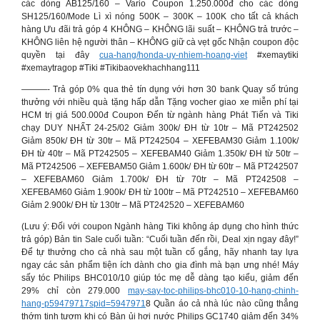
các dòng AB125/160 – Vario Coupon 1.250.000đ cho các dòng
SH125/160/Mode Lì xì nóng 500K – 300K – 100K cho tất cả khách
hàng Ưu đãi trả góp 4 KHÔNG – KHÔNG lãi suất – KHÔNG trả trước –
KHÔNG liên hệ người thân – KHÔNG giữ cà vẹt gốc Nhận coupon độc
quyền tại đây
cua-hang/honda-uy-nhiem-hoang-viet
#xemaytiki
#xemaytragop #Tiki #Tikibaovekhachhang111
———- Trả góp 0% qua thẻ tín dụng với hơn 30 bank Quay số trúng
thưởng với nhiều quà tặng hấp dẫn Tặng vocher giao xe miễn phí tại
HCM trị giá 500.000đ Coupon Đến từ ngành hàng Phát Tiến và Tiki
chạy DUY NHẤT 24-25/02 Giảm 300k/ ĐH từ 10tr – Mã PT242502
Giảm 850k/ ĐH từ 30tr – Mã PT242504 – XEFEBAM30 Giảm 1.100k/
ĐH từ 40tr – Mã PT242505 – XEFEBAM40 Giảm 1.350k/ ĐH từ 50tr –
Mã PT242506 – XEFEBAM50 Giảm 1.600k/ ĐH từ 60tr – Mã PT242507
– XEFEBAM60 Giảm 1.700k/ ĐH từ 70tr – Mã PT242508 –
XEFEBAM60 Giảm 1.900k/ ĐH từ 100tr – Mã PT242510 – XEFEBAM60
Giảm 2.900k/ ĐH từ 130tr – Mã PT242520 – XEFEBAM60
(Lưu ý: Đối với coupon Ngành hàng Tiki không áp dụng cho hình thức
trả góp) Bản tin Sale cuối tuần: “Cuối tuần đến rồi, Deal xịn ngay đây!”
Để tự thưởng cho cả nhà sau một tuần cố gắng, hãy nhanh tay lựa
ngay các sản phẩm tiện ích dành cho gia đình mà bạn ưng nhé! Máy
sấy tóc Philips BHC010/10 giúp tóc mẹ dễ dàng tạo kiểu, giảm đến
29% chỉ còn 279.000
may-say-toc-philips-bhc010-10-hang-chinh-
hang-p59479717spid=5947971
8 Quần áo cả nhà lúc nào cũng thẳng
thớm tinh tươm khi có Bàn ủi hơi nước Philips GC1740 giảm đến 34%