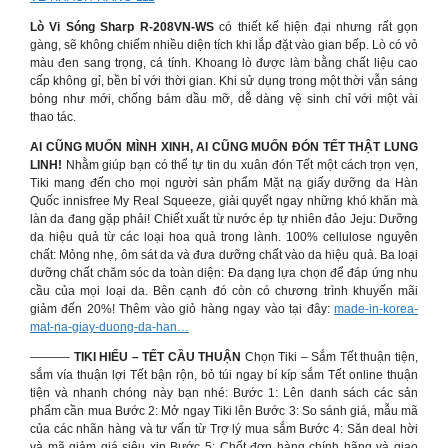
Lò Vi Sóng Sharp R-208VN-WS
có thiết kế hiện đại nhưng rất gọn
gàng, sẽ không chiếm nhiều diện tích khi lắp đặt vào gian bếp. Lò có vỏ
màu đen sang trọng, cá tính. Khoang lò được làm bằng chất liệu cao
cấp không gỉ, bền bỉ với thời gian. Khi sử dụng trong một thời vẫn sáng
bóng như mới, chống bám dầu mỡ, dễ dàng vệ sinh chỉ với một vài
thao tác.
AI CŨNG MUỐN MÌNH XINH, AI CŨNG MUỐN ĐÓN TẾT THẬT LUNG
LINH!
Nhằm giúp bạn có thể tự tin du xuân đón Tết một cách trọn vẹn,
Tiki mang đến cho mọi người sản phẩm Mặt nạ giấy dưỡng da Hàn
Quốc innisfree My Real Squeeze, giải quyết ngay những khó khăn mà
làn da đang gặp phải! Chiết xuất từ nước ép tự nhiên đảo Jeju: Dưỡng
da hiệu quả từ các loại hoa quả trong lành. 100% cellulose nguyên
chất: Mỏng nhẹ, ôm sát da và đưa dưỡng chất vào da hiệu quả. Ba loại
dưỡng chất chăm sóc da toàn diện: Đa dạng lựa chọn để đáp ứng nhu
cầu của mọi loại da. Bên cạnh đó còn có chương trình khuyến mãi
giảm đến 20%! Thêm vào giỏ hàng ngay vào tại đây:
made-in-korea-
mat-na-giay-duong-da-han…
———-
TIKI HIỂU – TẾT CẦU THUẬN
Chọn Tiki – Sắm Tết thuận tiện,
sắm vía thuận lợi Tết bận rộn, bỏ túi ngay bí kíp sắm Tết online thuận
tiện và nhanh chóng này bạn nhé: Bước 1: Lên danh sách các sản
phẩm cần mua Bước 2: Mở ngay Tiki lên Bước 3: So sánh giá, mẫu mã
của các nhãn hàng và tư vấn từ Trợ lý mua sắm Bước 4: Săn deal hời
và mã giảm giá siêu xịn Bước 5: Chốt đơn hàng chính hãng và giao