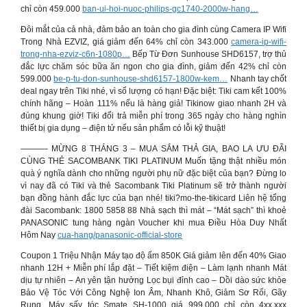
chỉ còn 459.000
ban-ui-hoi-nuoc-philips-gc1740-2000w-hang…
Đôi mắt của cả nhà, đảm bảo an toàn cho gia đình cùng Camera IP Wifi
Trong Nhà EZVIZ, giá giảm đến 64% chỉ còn 343.000
camera-ip-wifi-
trong-nha-ezviz-c6n-1080p…
Bếp Từ Đơn Sunhouse SHD6157, trợ thủ
đắc lực chăm sóc bữa ăn ngon cho gia đình, giảm đến 42% chỉ còn
599.000
be-p-tu-don-sunhouse-shd6157-1800w-kem…
Nhanh tay chốt
deal ngay trên Tiki nhé, vì số lượng có hạn! Đặc biệt: Tiki cam kết 100%
chính hãng – Hoàn 111% nếu là hàng giả! Tikinow giao nhanh 2H và
đúng khung giờ! Tiki đổi trả miễn phí trong 365 ngày cho hàng nghìn
thiết bị gia dụng – điện tử nếu sản phẩm có lỗi kỹ thuật!
———- MỪNG 8 THÁNG 3 – MUA SẮM THẢ GIA, BAO LA ƯU ĐÃI
CÙNG THẺ SACOMBANK TIKI PLATINUM Muốn tặng thật nhiều món
quà ý nghĩa dành cho những người phụ nữ đặc biệt của bạn? Đừng lo
vì nay đã có Tiki và thẻ Sacombank Tiki Platinum sẽ trở thành người
bạn đồng hành đắc lực của bạn nhé! tiki?mo-the-tikicard Liên hệ tổng
đài Sacombank: 1800 5858 88 Nhà sạch thì mát – “Mát sạch” thì khoẻ
PANASONIC tung hàng ngàn Voucher khi mua Điều Hòa Duy Nhất
Hôm Nay
cua-hang/panasonic-official-store
Coupon 1 Triệu Nhận Máy tạo độ ẩm 850K Giá giảm lên đến 40% Giao
nhanh 12H + Miễn phí lắp đặt – Tiết kiệm điện – Làm lạnh nhanh Mát
dịu tự nhiên – An yên tận hưởng Lọc bụi đỉnh cao – Dồi dào sức khỏe
Bảo Vệ Tóc Với Công Nghệ Ion Âm, Nhanh Khô, Giảm Sơ Rối, Gãy
Rụng. Máy sấy tóc Smate SH-1000 giá 999.000 chỉ còn 4xx.xxx