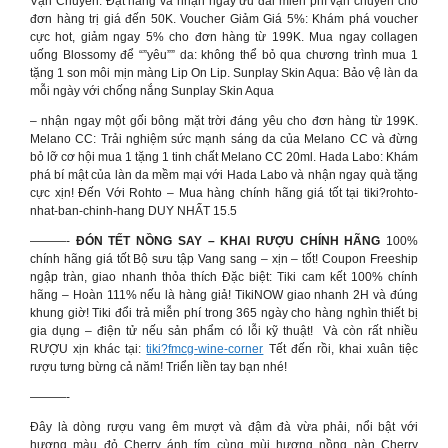
Vận Chuyển: Đặt hàng và nhận ngay ưu đãi miễn phí vận chuyển cho
đơn hàng trị giá đến 50K. Voucher Giảm Giá 5%: Khám phá voucher
cực hot, giảm ngay 5% cho đơn hàng từ 199K. Mua ngay collagen
uống Blossomy để “”yêu”” da: không thể bỏ qua chương trình mua 1
tặng 1 son môi mịn màng Lip On Lip. Sunplay Skin Aqua: Bảo vệ làn da
mỗi ngày với chống nắng Sunplay Skin Aqua
– nhận ngay một gối bông mặt trời đáng yêu cho đơn hàng từ 199K.
Melano CC: Trải nghiệm sức mạnh sáng da của Melano CC và đừng
bỏ lỡ cơ hội mua 1 tặng 1 tinh chất Melano CC 20ml. Hada Labo: Khám
phá bí mật của làn da mềm mại với Hada Labo và nhận ngay quà tặng
cực xịn! Đến Với Rohto – Mua hàng chính hãng giá tốt tại tiki?rohto-
nhat-ban-chinh-hang DUY NHẤT 15.5
———-
ĐÓN TẾT NỒNG SAY – KHAI RƯỢU CHÍNH HÃNG
100%
chính hãng giá tốt Bộ sưu tập Vang sang – xịn – tốt! Coupon Freeship
ngập tràn, giao nhanh thỏa thích Đặc biệt: Tiki cam kết 100% chính
hãng – Hoàn 111% nếu là hàng giả! TikiNOW giao nhanh 2H và đúng
khung giờ! Tiki đổi trả miễn phí trong 365 ngày cho hàng nghìn thiết bị
gia dụng – điện tử nếu sản phẩm có lỗi kỹ thuật! ️ Và còn rất nhiều
RƯỢU xịn khác tại:
tiki?fmcg-wine-corner
Tết đến rồi, khai xuân tiệc
rượu tưng bừng cả năm! Triển liền tay bạn nhé!
———-
Đây là dòng rượu vang êm mượt và đậm đà vừa phải, nổi bật với
hương màu đỏ Cherry ánh tím cùng mùi hương nồng nàn Cherry