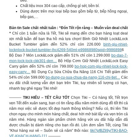
đều.
Chất liệu inox 304 cao cấp, chống gỉ sét, bền bỉ.
Dùng được trên mọi loại bếp bao gồm bếp từ, bếp hồng ngoại,
bếp gas,…
Bản tin Sale chất nhất tuần : “Đón Tết rộn ràng – Muôn vàn deal chất
“
Chỉ còn 1 tuần nữa là Tết, Tiki sẽ mang đến cho bạn hàng loạt deal
xịn nhất tuần để bạn tha hồ mà lựa chọn! Bình Giữ Nhiệt Lock&Lock
Bucket Tumbler giảm đến 52% chỉ còn 226.000
binh-giu-nhiet-
locknlock-bucket-tumbler-lhc4269-540ml-p99868980spid=9986898
6
Bộ Dao 7 Món Lock&Lock giảm đến 51% chỉ còn 1.299.000
bo-dao-7-
mon-lock-lock-ckk301-den…
Bộ Hộp Cơm Giữ Nhiệt Lock&Lock Easy
Carry giảm đến 52% chỉ còn 799.000
bo-hop-com-giu-nhiet-lock-lock-
easy-carry…
Bộ Dụng Cụ Sửa Chữa Đa Năng 116 Chi Tiết giảm đến
54% chỉ còn 599.000
bo-dung-cu-sua-chua-da-nang-116-chi-tiet…
Các
ưu đãi chất lượng vẫn đợi bạn trên Tiki, tuy nhiên số lượng có hạn,
nhanh tay ghé ngay Tiki nhé!
———-
TIKI HIỂU – TẾT CẦU TỐT
Chọn Tiki – Có hàng tốt, Tết trọn
vẹn Tết đến xuân sang, bạn có tin rằng đầu năm mình dùng đồ tốt thì cả
năm mọi việc sẽ được tốt đẹp hanh thông không? Nếu có, thì lên Tiki
chọn ngay cho mình món hàng chất, deal hời mở bát lấy vía vẹn tròn cả
năm nhé. Hàng ngàn sản phẩm chính hãng với ưu đãi hấp dẫn đã
được chuẩn bị dành riêng cho bạn rồi đó. Lên đơn sắm Tết, cùng Tiki
“Khui hàng vui vẻ – Suôn sẻ cả năm” thôi nào:
tiki?pfBZIi9y/TIKI-BAO-
VE-KHACH-HANG-111
———-