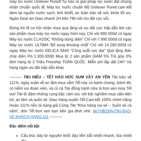
máy lọc nước Unilever Pureit! Tự hào là giải pháp lọc nước đạt chứng
nhận chuẩn quốc tế, Máy lọc nước chuẩn Mỹ Unilever Pureit cam kết
đem lại nguồn nước sạch, tinh khiết, an toàn bảo vệ sức khỏe tối ưu.
Ngàn Deal xịn Giao nhanh 2H trên TIKI với Ưu đãi cực sốc .
Đừng bỏ lỡ cơ hội nhận mưa quà tặng và ưu đãi cực hấp dẫn khi các
sản phẩm mua máy lọc nước ngay hôm nay. Chỉ với 990.000đ có ngay
Máy lọc nước CLASSIC “Không dùng điện” Chỉ với 7.990.000đ có ngay
Máy lọc nước ULTIMA “Bổ sung khoáng chất” Chỉ với 14.290.000đ có
ngay Máy lọc nước DELICA 5840 “Công suất cực đại” Quà tặng Bàn
chải điện P/s 1.300.000Đ Mua từ 2 sản phẩm GIẢM 5% Trả góp 0%
đơn hàng từ 3 Triệu Freeship TOÀN QUỐC. Miễn phí lắp đặt 24h* Và
hàng ngàn ưu đãi hấp dẫn khác
———-
TIKI HIỂU – TẾT HÁO HỨC SUM VẦY AN YÊN
Tiki bảo vệ
111%, ngày xuân về an tâm mua sắm Tết này có bánh chưng, bánh tét,
có niềm vui đoàn viên, và có cả Tiki đồng hành nữa là trọn vẹn mùa Tết
vui! Tiki tô đậm những cung bậc cảm xúc với trải nghiệm mua sắm tiện
lợi, an tâm và suôn sẻ: Giao hàng xuyên Tết Cam kết 100% chính hãng
Hoàn 111% nếu là hàng giả Cùng Tiki “Khui hàng vui vẻ – Suôn sẻ cả
năm”, đón Tết trọn vẹn bạn bên gia đình nhé:
tiki?pfBZIi9y/TIKI-BAO-
VE-KHACH-HANG-111
———-
Đặc điểm nổi bật
Cấu trúc đáy từ nguyên khối đáy liền bắt nhiệt nhanh, tỏa nhiệt