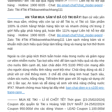
Valentines? lên Tiki đặt quà ngay nhé!!!! /> ———- Liên hệ hỗ trợ đặt
hàng: · Hotline: 1900 6035 · Chat:
tiki-smart-chat?chat_mode=agent
·
Zalo: Tiki #Tiki #Tikibaovekhachhang111
AN TÂM MUA SẮM VÌ ĐÃ CÓ TIKI ĐÂY!
Bạn cứ việc yên
tâm mua sắm, những việc còn lại cứ để Tiki lo, vì Tiki có: Sản phẩm
100% là chính hãng! Nhận hàng tiện lợi và nhanh chóng chỉ trong 2
giờ! Nếu gặp phải hàng giả, hoàn tiền 111% ngay! Liên hệ hỗ trợ đặt
hàng: · Hotline: 1900 6035 · Chat:
tiki-smart-chat?chat_mode=agent
·
Zalo: Tiki #Tiki #Tikibaovekhachhang111 Làm sạch mảng bám và vi
khuẩn một cách hiệu quả Giúp làm trắng răng và mang lại hơi thở thơm
mát
Ngoài ra còn giúp kích thích tuần hoàn máu trong nướu và giảm nguy
cơ viêm nhiễm nướu Tạo bọt siêu nhỏ để làm sạch hiệu quả và dịu nhẹ
cho nướu Bên cạnh đó, bàn chải điện P/S S100 PRO còn mang đến
cho người dùng nhiều tính năng vượt trội như: Chải răng đúng và đủ 2
phút với cơ chế thông minh. 3 chế độ chải răng linh hoạt: Sạch sâu,
chăm sóc nướu, trắng răng. Tiết kiệm thời gian với 30 ngày sử dụng chỉ
với 1 lần sạc. An toàn và dễ dàng vệ sinh với khả năng chống nước
IPX7. Nhanh chóng mua hàng tại đây nhé:
ban-chai-dien-p-s-s100-pro-
trang-rang…
———- MUA XE TIKI – LÌ XÌ CHỐT TẾT Thời gian: [23-25/02/2024]
Coupon độc quyền từ Tiki x Hoàng Việt DUY NHẤT 24-25/02/2024
Coupon 950.000đ cho các dòng Vision – LEAD Coupon 1.100.000đ