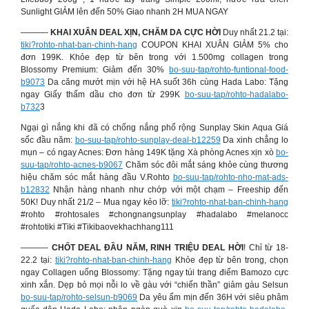
Sunlight GIẢM lên đến 50% Giao nhanh 2H MUA NGAY
———-
KHAI XUÂN DEAL XỊN, CHĂM DA CỰC HỜI
Duy nhất 21.2 tại:
tiki?rohto-nhat-ban-chinh-hang
COUPON KHAI XUÂN GIẢM 5% cho
đơn 199K. Khỏe đẹp từ bên trong với 1.500mg collagen trong
Blossomy Premium: Giảm đến 30%
bo-suu-tap/rohto-funtional-food-
b9073
Da căng mướt mịn với hệ HA suốt 36h cùng Hada Labo: Tặng
ngay Giấy thấm dầu cho đơn từ 299K
bo-suu-tap/rohto-hadalabo-
b732
3
Ngại gì nắng khi đã có chống nắng phổ rộng Sunplay Skin Aqua Giá
sốc đầu năm:
bo-suu-tap/rohto-sunplay-deal-b12259
Da xinh chẳng lo
mụn – có ngay Acnes: Đơn hàng 149K tặng Xà phòng Acnes xịn xò
bo-
suu-tap/rohto-acnes-b9067
Chăm sóc đôi mắt sáng khỏe cùng thương
hiệu chăm sóc mắt hàng đầu V.Rohto
bo-suu-tap/rohto-nho-mat-ads-
b12832
Nhận hàng nhanh như chớp với một chạm – Freeship đến
50K! Duy nhất 21/2 – Mua ngay kẻo lỡ:
tiki?rohto-nhat-ban-chinh-hang
#rohto #rohtosales #chongnangsunplay #hadalabo #melanocc
#rohtotiki #Tiki #Tikibaovekhachhang111
———-
CHỐT DEAL ĐẦU NĂM, RINH TRIỆU DEAL HỜI
! Chỉ từ 18-
22.2 tại:
tiki?rohto-nhat-ban-chinh-hang
Khỏe đẹp từ bên trong, chọn
ngay Collagen uống Blossomy: Tặng ngay túi trang điểm Bamozo cực
xinh xắn. Dẹp bỏ mọi nỗi lo về gàu với “chiến thần” giảm gàu Selsun
bo-suu-tap/rohto-selsun-b9069
Da yêu ẩm mịn đến 36H với siêu phâm