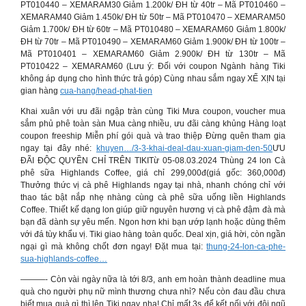
PT010440 – XEMARAM30 Giảm 1.200k/ ĐH từ 40tr – Mã PT010460 –
XEMARAM40 Giảm 1.450k/ ĐH từ 50tr – Mã PT010470 – XEMARAM50
Giảm 1.700k/ ĐH từ 60tr – Mã PT010480 – XEMARAM60 Giảm 1.800k/
ĐH từ 70tr – Mã PT010490 – XEMARAM60 Giảm 1.900k/ ĐH từ 100tr –
Mã PT010401 – XEMARAM60 Giảm 2.900k/ ĐH từ 130tr – Mã
PT010422 – XEMARAM60 (Lưu ý: Đối với coupon Ngành hàng Tiki
không áp dụng cho hình thức trả góp) Cùng nhau sắm ngay XẾ XỊN tại
gian hàng
cua-hang/head-phat-tien
Khai xuân với ưu đãi ngập tràn cùng Tiki Mưa coupon, voucher mua
sắm phủ phê toàn sàn Mua càng nhiều, ưu đãi càng khủng Hàng loạt
coupon freeship Miễn phí gói quà và trao thiệp Đừng quên tham gia
ngay tại đây nhé:
khuyen…/3-3-khai-deal-dau-xuan-giam-den-50
ƯU
ĐÃI ĐỘC QUYỀN CHỈ TRÊN TIKITừ 05-08.03.2024 Thùng 24 lon Cà
phê sữa Highlands Coffee, giá chỉ 299,000đ(giá gốc: 360,000đ)
Thưởng thức vị cà phê Highlands ngay tại nhà, nhanh chóng chỉ với
thao tác bật nắp nhẹ nhàng cùng cà phê sữa uống liền Highlands
Coffee. Thiết kế dạng lon giúp giữ nguyên hương vị cà phê đậm đà mà
bạn đã dành sự yêu mến. Ngon hơn khi bạn ướp lạnh hoặc dùng thêm
với đá tùy khẩu vị. Tiki giao hàng toàn quốc. Deal xịn, giá hời, còn ngần
ngại gì mà không chốt đơn ngay! Đặt mua tại:
thung-24-lon-ca-phe-
sua-highlands-coffee…
———- Còn vài ngày nữa là tới 8/3, anh em hoàn thành deadline mua
quà cho người phụ nữ mình thương chưa nhỉ? Nếu còn đau đầu chưa
biết mua quà gì thì lên Tiki ngay nha! Chỉ mất 3s để kết nối với đội ngũ