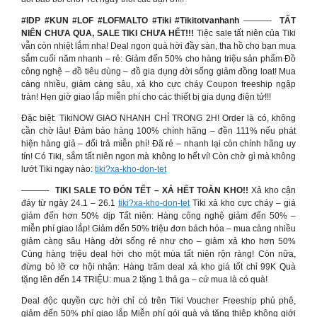
#IDP #KUN #LOF #LOFMALTO #Tiki #Tikitotvanhanh
———-
TẤT
NIÊN CHƯA QUA, SALE TIKI CHƯA HẾT!!!
Tiệc sale tất niên của Tiki
vẫn còn nhiệt lắm nha! Deal ngon quà hời đầy sàn, tha hồ cho bạn mua
sắm cuối năm nhanh – rẻ: Giảm đến 50% cho hàng triệu sản phẩm Đồ
công nghệ – đồ tiêu dùng – đồ gia dụng đời sống giảm đồng loat! Mua
càng nhiều, giảm càng sâu, xả kho cực cháy Coupon freeship ngập
tràn! Hẹn giờ giao lắp miễn phí cho các thiết bị gia dụng điện tử!!!
Đặc biệt: TikiNOW GIAO NHANH CHỈ TRONG 2H! Order là có, không
cần chờ lâu! Đảm bảo hàng 100% chính hãng – đền 111% nếu phát
hiện hàng giả – đổi trả miễn phí! Đã rẻ – nhanh lại còn chính hãng uy
tín! Có Tiki, sắm tất niên ngon mà không lo hết ví! Còn chờ gì mà không
lướt Tiki ngay nào:
tiki?xa-kho-don-tet
———-
TIKI SALE TO ĐÓN TẾT – XẢ HẾT TOÀN KHO!!
Xả kho cận
đáy từ ngày 24.1 – 26.1
tiki?xa-kho-don-tet
Tiki xả kho cực cháy – giá
giảm đến hơn 50% dịp Tất niên: Hàng công nghệ giảm đến 50% –
miễn phí giao lắp! Giảm đến 50% triệu đơn bách hóa – mua càng nhiều
giảm càng sâu Hàng đời sống rẻ như cho – giảm xả kho hơn 50%
Cùng hàng triệu deal hời cho một mùa tất niên rộn ràng! Còn nữa,
đừng bỏ lỡ cơ hội nhận: Hàng trăm deal xả kho giá tốt chỉ 99K Quà
tặng lên đến 14 TRIỆU: mua 2 tặng 1 thả ga – cứ mua là có quà!
Deal độc quyền cực hời chỉ có trên Tiki Voucher Freeship phủ phê,
giảm đến 50% phí giao lắp Miễn phí gói quà và tặng thiệp không giới