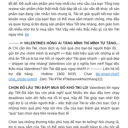
tết để: Đề xuất sản phẩm phù hợp nhất cho nhu cầu của bạn Tổng hợp
review sản phẩm chân thật nhất Giải đáp tất cả các vấn đề khác về sản
phẩm bạn đang cân nhắc! Nói chung là, Tiki sẽ giải quyết hết mọi băn
khoăn mua sắm của bạn! Bạn có thể mua sắm nhanh chóng, nhẹ đầu
và quan trọng là tìm đúng sản phẩm! Mùa Tết nhẹ nhàng, đơn giản hơn
rất nhiều nhờ trợ lý mua sắm Tiki! Vậy nên nếu thắc mắc gì, cứ lên Tiki
ngay nhé:
tiki
———
/> VALENTINES HỔNG AI TẶNG MÌNH THÌ MÌNH TỰ TẶNG…
/>
Chỉ cần lên Tiki, chọn dịch vụ Gửi quà cho bạn bè người thân rồi…
gửi tới cho chính mình là xong!!!! => Đặc biệt hiệu quả với những ai về
nhà ăn Tết và bị ba mẹ hối có người yêu! Tiki giao nhanh – gói quà đẹp
– shipper lại nhẹ nhàng! Valentines còn gì ý nghĩa hơn nè!!! Ngại độc
thân mùa Valentines? lên Tiki đặt quà ngay nhé!!!! /> ———- Liên hệ hỗ
trợ đặt hàng: · Hotline: 1900 6035 · Chat:
tiki-smart-chat?
chat_mode=agent
· Zalo: Tiki #Tiki #Tikibaovekhachhang111
CHỌN ĐỒ LÂU TIKI ĐÁP! MUA ĐỒ KHÓ TIKI LO!
Valentines tới ngay
dịp Tết! Đã bận bịu còn phải nghĩ quà! Nhiều khi đau đầu hơn chạy
deadlines luôn đó! Nếu mà rối trí quá, hãy để Tiki giúp bạn nhé! Đội
ngũ trợ lý cá nhân người thật – việc thật của Tiki tư vấn cho bạn: Gợi ý
những món quà phù hợp với nhu cầu của bạn Đánh giá khách quan
“quà” bạn chọn dựa trên review thực tế
Chọn lựa những thương hiệu phù hợp để bạn tin tưởng! Nói chung là,
trợ lý mua sắm của Tiki có thể giúp bạn giải quyết hàng tá câu hỏi về