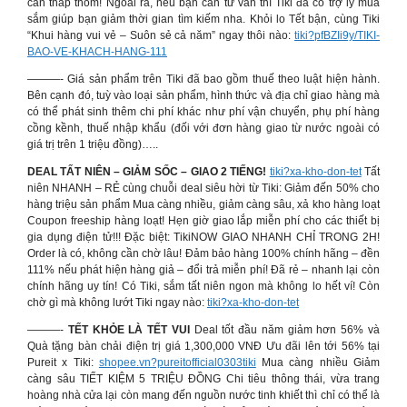
cần thấp thỏm! Ngoài ra, nếu bạn cần tư vấn thì Tiki đã có trợ lý mua
sắm giúp bạn giảm thời gian tìm kiếm nha. Khỏi lo Tết bận, cùng Tiki
“Khui hàng vui vẻ – Suôn sẻ cả năm” ngay thôi nào:
tiki?pfBZIi9y/TIKI-
BAO-VE-KHACH-HANG-111
———- Giá sản phẩm trên Tiki đã bao gồm thuế theo luật hiện hành.
Bên cạnh đó, tuỳ vào loại sản phẩm, hình thức và địa chỉ giao hàng mà
có thể phát sinh thêm chi phí khác như phí vận chuyển, phụ phí hàng
cồng kềnh, thuế nhập khẩu (đối với đơn hàng giao từ nước ngoài có
giá trị trên 1 triệu đồng)…..
DEAL TẤT NIÊN – GIẢM SỐC – GIAO 2 TIẾNG!
tiki?xa-kho-don-tet
Tất
niên NHANH – RẺ cùng chuỗi deal siêu hời từ Tiki: Giảm đến 50% cho
hàng triệu sản phẩm Mua càng nhiều, giảm càng sâu, xả kho hàng loạt
Coupon freeship hàng loạt! Hẹn giờ giao lắp miễn phí cho các thiết bị
gia dụng điện tử!!! Đặc biệt: TikiNOW GIAO NHANH CHỈ TRONG 2H!
Order là có, không cần chờ lâu! Đảm bảo hàng 100% chính hãng – đền
111% nếu phát hiện hàng giả – đổi trả miễn phí! Đã rẻ – nhanh lại còn
chính hãng uy tín! Có Tiki, sắm tất niên ngon mà không lo hết ví! Còn
chờ gì mà không lướt Tiki ngay nào:
tiki?xa-kho-don-tet
———-
TẾT KHỎE LÀ TẾT VUI
Deal tốt đầu năm giảm hơn 56% và
Quà tặng bàn chải điện trị giá 1,300,000 VNĐ Ưu đãi lên tới 56% tại
Pureit x Tiki:
shopee.vn?pureitofficial0303tiki
Mua càng nhiều Giảm
càng sâu TIẾT KIỆM 5 TRIỆU ĐỒNG Chi tiêu thông thái, vừa trang
hoàng nhà cửa lại còn mang đến nguồn nước tinh khiết thì chỉ có thể là