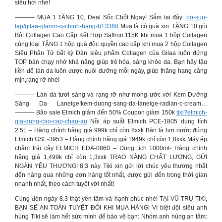
siêu hời nhé!
———- MUA 1 TẶNG 10, Deal Sốc Chốt Ngay! Sắm tại đây:
bo-suu-
tap/gilaa-glamrr-q-chinh-hang-b13368
Mua là có quà xịn: TẶNG 10 gói
Bột Collagen Cao Cấp Kết Hợp Saffron 115K khi mua 1 hộp Collagen
cùng loại TẶNG 1 hộp quà độc quyền cao cấp khi mua 2 hộp Collagen
Siêu Phân Tử bất kỳ Dàn siêu phẩm Collagen của Gilaa luôn đứng
TOP bán chạy nhờ khả năng giúp trẻ hóa, sáng khỏe da. Bạn hãy tậu
liền để làn da luôn được nuôi dưỡng mỗi ngày, giúp thăng hạng căng
mịn,rạng rỡ nhé!
———- Làn da tươi sáng và rạng rỡ như mong ước với Kem Dưỡng
Sáng Da Laneige!kem-duong-sang-da-laneige-radian-c-cream…
———- Bão sale Elmich giảm đến 50% Coupon giảm 150k
tiki?elmich-
gia-dung-cao-cap-chau-au
Nồi áp suất Elmich PCE-1805 dung tích
2.5L – Hàng chính hãng giá 999k chỉ còn 8xxk Bàn là hơi nước đứng
Elmich GSE-3953 – Hàng chính hãng giá 1949k chỉ còn 1,8xxk Máy ép
chậm trái cây ELMICH EDA-0860 – Dung tích 1000ml- Hàng chính
hãng giá 1,499k chỉ còn 1,3xxk TRAO NÀNG CHẤT LƯỢNG, GỬI
NGÀN YÊU THƯƠNG! 8.3 này Tiki xin gửi lời chúc yêu thương nhất
đến nàng qua những đơn hàng tốt nhất, được gửi đến trong thời gian
nhanh nhất, theo cách tuyệt vời nhất!
Cùng đón ngày 8.3 thật yên tâm và hạnh phúc nhé! TẠI VŨ TRỤ TIKI,
BẠN SẼ AN TOÀN TUYỆT ĐỐI KHI MUA HÀNG! Vì biệt đội siêu anh
hùng Tiki sẽ làm hết sức mình để bảo vệ bạn: Nhóm anh hùng an tâm: