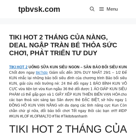
Skip
tpbvsk.com
to
Menu
content
TIKI HOT 2 THÁNG CỦA NÀNG,
DEAL NGẬP TRÀN BÉ THỎA SỨC
CHƠI, PHÁT TRIỂN TƯ DUY
TIKI HOT 2
UỐNG SỮA KUN SIÊU NGON – SĂN BẢO BỐI SIÊU KUN
Chốt đơn ngay
tiki?idp
Giảm sốc đến 30% DUY NHẤT 29/1 – 1/2 Để
KUN nhắc lại những bảo bối siêu đỉnh của chương trình Bảo bối siêu
KUN, giải cứu môi trường nè: 24 thẻ đổi ngay 1 BẢO BÌNH KUN VÔ
CỰC vừa tiện lợi vừa Kun ngầu 36 thẻ đổi được 1 ÁO GIÁP KUN SIÊU
PHÀM có thể gấp gọn và 1 GIẤY XẾP KUN THIÊN BIẾN VẠN HÓA cho
các bạn thoả sức sáng tạo Săn được thẻ ĐẶC BIỆT, sở hữu ngay 1
ĐỒNG HỒ KUN VẠN NĂNG với đa dạng các tính năng cực Kun Còn
chần chừ gì nữa, đổi bảo bối chơi Tết ngay thôi các bạn ơi!!! #IDP
#KUN #LOF #LOFMALTO #Tiki #Tikitotvanhanh
TIKI HOT 2 THÁNG CỦA