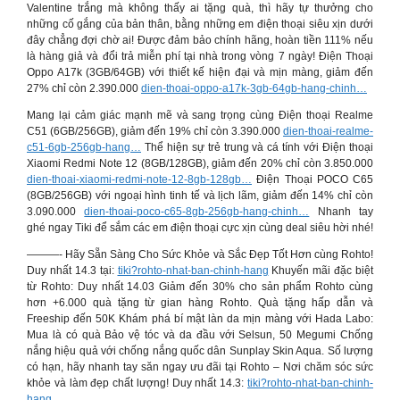
Valentine trắng mà không thấy ai tặng quà, thì hãy tự thưởng cho
những cố gắng của bản thân, bằng những em điện thoại siêu xịn dưới
đây chẳng đợi chờ ai! Được đảm bảo chính hãng, hoàn tiền 111% nếu
là hàng giả và đổi trả miễn phí tại nhà trong vòng 7 ngày! Điện Thoại
Oppo A17k (3GB/64GB) với thiết kế hiện đại và mịn màng, giảm đến
27% chỉ còn 2.390.000
dien-thoai-oppo-a17k-3gb-64gb-hang-chinh…
Mang lại cảm giác mạnh mẽ và sang trọng cùng Điện thoại Realme
C51 (6GB/256GB), giảm đến 19% chỉ còn 3.390.000
dien-thoai-realme-
c51-6gb-256gb-hang…
Thể hiện sự trẻ trung và cá tính với Điện thoại
Xiaomi Redmi Note 12 (8GB/128GB), giảm đến 20% chỉ còn 3.850.000
dien-thoai-xiaomi-redmi-note-12-8gb-128gb…
Điện Thoại POCO C65
(8GB/256GB) với ngoại hình tinh tế và lịch lãm, giảm đến 14% chỉ còn
3.090.000
dien-thoai-poco-c65-8gb-256gb-hang-chinh…
Nhanh tay
ghé ngay Tiki để sắm các em điện thoại cực xịn cùng deal siêu hời nhé!
———- Hãy Sẵn Sàng Cho Sức Khỏe và Sắc Đẹp Tốt Hơn cùng Rohto!
Duy nhất 14.3 tại:
tiki?rohto-nhat-ban-chinh-hang
Khuyến mãi đặc biệt
từ Rohto: Duy nhất 14.03 Giảm đến 30% cho sản phẩm Rohto cùng
hơn +6.000 quà tặng từ gian hàng Rohto. Quà tặng hấp dẫn và
Freeship đến 50K Khám phá bí mật làn da mịn màng với Hada Labo:
Mua là có quà Bảo vệ tóc và da đầu với Selsun, 50 Megumi Chống
nắng hiệu quả với chống nắng quốc dân Sunplay Skin Aqua. Số lượng
có hạn, hãy nhanh tay săn ngay ưu đãi tại Rohto – Nơi chăm sóc sức
khỏe và làm đẹp chất lượng! Duy nhất 14.3:
tiki?rohto-nhat-ban-chinh-
hang