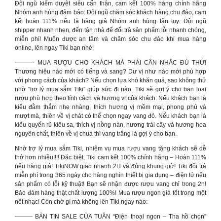
Đội ngũ kiểm duyệt siêu cẩn thận, cam kết 100% hàng chính hãng
Nhóm anh hùng đảm bảo: Đội ngũ chăm sóc khách hàng chu đáo, cam
kết hoàn 111% nếu là hàng giả Nhóm anh hùng tận tụy: Đội ngũ
shipper nhanh nhẹn, đến tận nhà để đổi trả sản phẩm lỗi nhanh chóng,
miễn phí! Muốn được an tâm và chăm sóc chu đáo khi mua hàng
online, lên ngay Tiki bạn nhé:
———- MUA RƯỢU CHO KHÁCH MÀ PHẢI CÂN NHẮC ĐỦ THỨ!
Thương hiệu nào mới có tiếng và sang? Dư vị như nào mới phù hợp
với phong cách của khách? Nếu chọn lựa khó khăn quá, sao không thử
nhờ “trợ lý mua sắm Tiki” giúp sức đi nào. Tiki sẽ gợi ý cho bạn loại
rượu phù hợp theo tính cách và hương vị của khách: Nếu khách bạn là
kiểu đằm thắm nhẹ nhàng, thích hương vị mềm mại, phong phú và
mượt mà, thiên về vị chát có thể chọn ngay vang đỏ. Nếu khách bạn là
kiểu quyến rũ kiêu sa, thích vị nồng nàn, hương trái cây và hương hoa
nguyên chất, thiên về vị chua thì vang trắng là gợi ý cho bạn.
Nhờ trợ lý mua sắm Tiki, nhiệm vụ mua rượu vang tặng khách sẽ dễ
thở hơn nhiều!!!! Đặc biệt, Tiki cam kết 100% chính hãng – Hoàn 111%
nếu hàng giả! TikiNOW giao nhanh 2H và đúng khung giờ! Tiki đổi trả
miễn phí trong 365 ngày cho hàng nghìn thiết bị gia dụng – điện tử nếu
sản phẩm có lỗi kỹ thuật! Bạn sẽ nhận được rượu vang chỉ trong 2h!
Bảo đảm hàng thật chất lượng 100%! Mua rượu ngon giá tốt trong một
nốt nhạc! Còn chờ gì mà không lên Tiki ngay nào:
——— BẢN TIN SALE CỦA TUẦN “Điện thoại ngon – Tha hồ chọn”