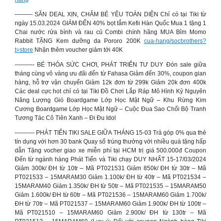
——— SĂN DEAL XỊN, CHĂM BÉ YÊU TOÀN DIỆN Chỉ có tại Tiki từ
ngày 15.03.2024 GIẢM ĐẾN 40% bọt tắm Kefii Hàn Quốc Mua 1 tặng 1
Chai nước rửa bình và rau củ Combi chính hãng MUA Bỉm Momo
Rabbit TẶNG Kem dưỡng da Pororo 200K
cua-hang/socbrothers?
t=store
Nhận thêm voucher giảm tới 40K
———- BÉ THỎA SỨC CHƠI, PHÁT TRIỂN TƯ DUY Đón sale giữa
tháng cùng vô vàng ưu đãi đến từ Fahasa Giảm đến 30%, coupon gian
hàng, hỗ trợ vận chuyển Giảm 12k đơn từ 299k Giảm 20k đơn 400k
Các deal cực hot chỉ có tại Tiki Đồ Chơi Lắp Ráp Mô Hình Kỷ Nguyên
Năng Lượng Gió Boardgame Lớp Học Mật Ngữ – Khu Rừng Kim
Cương Boardgame Lớp Học Mật Ngữ – Cuộc Đua Sao Chổi Bộ Tranh
Tương Tác Cô Tiên Xanh – Đi Đu Idol
———- PHÁT TIẾN TIKI SALE GIỮA THÁNG 15-03 Trả góp 0% qua thẻ
tín dụng với hơn 30 bank Quay số trúng thưởng với nhiều quà tặng hấp
dẫn Tặng vocher giao xe miễn phí tại HCM trị giá 500.000đ Coupon
Đến từ ngành hàng Phát Tiến và Tiki chạy DUY NHẤT 15-17/03/2024
Giảm 300k/ ĐH từ 10tr – Mã PT021531 Giảm 850k/ ĐH từ 30tr – Mã
PT021533 – 15MARAM30 Giảm 1.100k/ ĐH từ 40tr – Mã PT021534 –
15MARAM40 Giảm 1.350k/ ĐH từ 50tr – Mã PT021535 – 15MARAM50
Giảm 1.600k/ ĐH từ 60tr – Mã PT021536 – 15MARAM60 Giảm 1.700k/
ĐH từ 70tr – Mã PT021537 – 15MARAM60 Giảm 1.900k/ ĐH từ 100tr –
Mã PT021510 – 15MARAM60 Giảm 2.900k/ ĐH từ 130tr – Mã