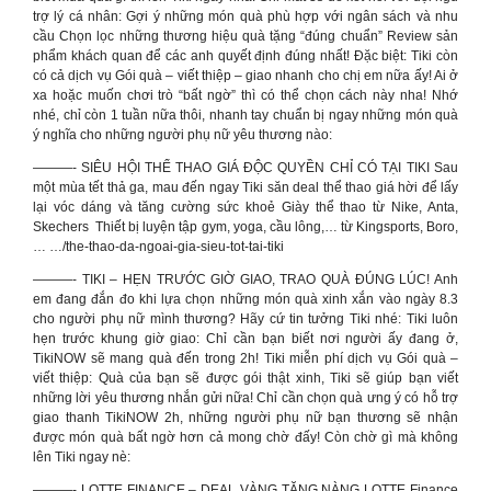
trợ lý cá nhân: Gợi ý những món quà phù hợp với ngân sách và nhu
cầu Chọn lọc những thương hiệu quà tặng “đúng chuẩn” Review sản
phẩm khách quan để các anh quyết định đúng nhất! Đặc biệt: Tiki còn
có cả dịch vụ Gói quà – viết thiệp – giao nhanh cho chị em nữa ấy! Ai ở
xa hoặc muốn chơi trò “bất ngờ” thì có thể chọn cách này nha! Nhớ
nhé, chỉ còn 1 tuần nữa thôi, nhanh tay chuẩn bị ngay những món quà
ý nghĩa cho những người phụ nữ yêu thương nào:
———- SIÊU HỘI THỂ THAO GIÁ ĐỘC QUYỀN CHỈ CÓ TẠI TIKI Sau
một mùa tết thả ga, mau đến ngay Tiki săn deal thể thao giá hời để lấy
lại vóc dáng và tăng cường sức khoẻ Giày thể thao từ Nike, Anta,
Skechers ️ Thiết bị luyện tập gym, yoga, cầu lông,… từ Kingsports, Boro,
… …/the-thao-da-ngoai-gia-sieu-tot-tai-tiki
———- TIKI – HẸN TRƯỚC GIỜ GIAO, TRAO QUÀ ĐÚNG LÚC! Anh
em đang đắn đo khi lựa chọn những món quà xinh xắn vào ngày 8.3
cho người phụ nữ mình thương? Hãy cứ tin tưởng Tiki nhé: Tiki luôn
hẹn trước khung giờ giao: Chỉ cần bạn biết nơi người ấy đang ở,
TikiNOW sẽ mang quà đến trong 2h! Tiki miễn phí dịch vụ Gói quà –
viết thiệp: Quà của bạn sẽ được gói thật xinh, Tiki sẽ giúp bạn viết
những lời yêu thương nhắn gửi nữa! Chỉ cần chọn quà ưng ý có hỗ trợ
giao thanh TikiNOW 2h, những người phụ nữ bạn thương sẽ nhận
được món quà bất ngờ hơn cả mong chờ đấy! Còn chờ gì mà không
lên Tiki ngay nè:
———- LOTTE FINANCE – DEAL VÀNG TẶNG NÀNG LOTTE Finance