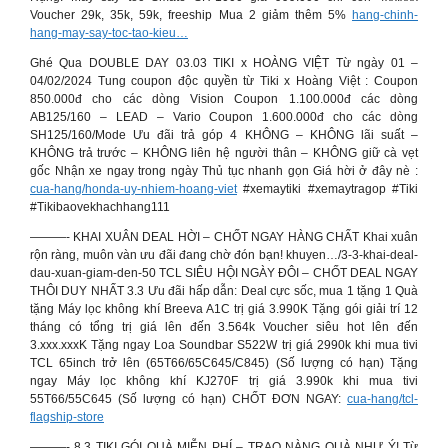
Voucher 29k, 35k, 59k, freeship Mua 2 giảm thêm 5%
hang-chinh-
hang-may-say-toc-tao-kieu…
Ghé Qua DOUBLE DAY 03.03 TIKI x HOÀNG VIỆT Từ ngày 01 –
04/02/2024 Tung coupon độc quyền từ Tiki x Hoàng Việt : Coupon
850.000đ cho các dòng Vision Coupon 1.100.000đ các dòng
AB125/160 – LEAD – Vario Coupon 1.600.000đ cho các dòng
SH125/160/Mode Ưu đãi trả góp 4 KHÔNG – KHÔNG lãi suất –
KHÔNG trả trước – KHÔNG liên hệ người thân – KHÔNG giữ cà vẹt
gốc Nhận xe ngay trong ngày Thủ tục nhanh gọn Giá hời ở đây nè :
cua-hang/honda-uy-nhiem-hoang-viet
#xemaytiki #xemaytragop #Tiki
#Tikibaovekhachhang111
———- KHAI XUÂN DEAL HỜI – CHỐT NGAY HÀNG CHẤT Khai xuân
rộn ràng, muôn vàn ưu đãi đang chờ đón bạn! khuyen…/3-3-khai-deal-
dau-xuan-giam-den-50 TCL SIÊU HỘI NGÀY ĐÔI – CHỐT DEAL NGAY
THÔI DUY NHẤT 3.3 Ưu đãi hấp dẫn: Deal cực sốc, mua 1 tặng 1 Quà
tặng Máy lọc không khí Breeva A1C trị giá 3.990K Tặng gói giải trí 12
tháng có tổng trị giá lên đến 3.564k Voucher siêu hot lên đến
3.xxx.xxxK Tặng ngay Loa Soundbar S522W trị giá 2990k khi mua tivi
TCL 65inch trở lên (65T66/65C645/C845) (Số lượng có hạn) Tặng
ngay Máy lọc không khí KJ270F trị giá 3.990k khi mua tivi
55T66/55C645 (Số lượng có hạn) CHỐT ĐƠN NGAY:
cua-hang/tcl-
flagship-store
———- 8.3 TIKI GÓI QUÀ MIỄN PHÍ – TRAO NÀNG QUÀ NHƯ Ý! Từ