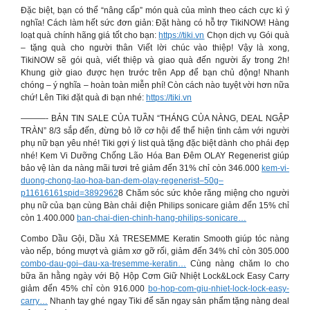
Đặc biệt, bạn có thể “nâng cấp” món quà của mình theo cách cực kì ý
nghĩa! Cách làm hết sức đơn giản: Đặt hàng có hỗ trợ TikiNOW! Hàng
loạt quà chính hãng giá tốt cho bạn:
https://tiki.vn
Chọn dịch vụ Gói quà
– tặng quà cho người thân Viết lời chúc vào thiệp! Vậy là xong,
TikiNOW sẽ gói quà, viết thiệp và giao quà đến người ấy trong 2h!
Khung giờ giao được hẹn trước trên App để bạn chủ động! Nhanh
chóng – ý nghĩa – hoàn toàn miễn phí! Còn cách nào tuyệt vời hơn nữa
chứ! Lên Tiki đặt quà đi bạn nhé:
https://tiki.vn
———- BẢN TIN SALE CỦA TUẦN “THÁNG CỦA NÀNG, DEAL NGẬP
TRÀN” 8/3 sắp đến, đừng bỏ lỡ cơ hội để thể hiện tình cảm với người
phụ nữ bạn yêu nhé! Tiki gợi ý list quà tặng đặc biệt dành cho phái đẹp
nhé! Kem Vi Dưỡng Chống Lão Hóa Ban Đêm OLAY Regenerist giúp
bảo vệ làn da nàng mãi tươi trẻ giảm đến 31% chỉ còn 346.000
kem-vi-
duong-chong-lao-hoa-ban-dem-olay-regenerist–50g–
p11616161spid=3892962
8 Chăm sóc sức khỏe răng miệng cho người
phụ nữ của bạn cùng Bàn chải điện Philips sonicare giảm đến 15% chỉ
còn 1.400.000
ban-chai-dien-chinh-hang-philips-sonicare…
Combo Dầu Gội, Dầu Xả TRESEMME Keratin Smooth giúp tóc nàng
vào nếp, bóng mượt và giảm xơ gỡ rối, giảm đến 34% chỉ còn 305.000
combo-dau-goi–dau-xa-tresemme-keratin…
Cùng nàng chăm lo cho
bữa ăn hằng ngày với Bộ Hộp Cơm Giữ Nhiệt Lock&Lock Easy Carry
giảm đến 45% chỉ còn 916.000
bo-hop-com-giu-nhiet-lock-lock-easy-
carry…
Nhanh tay ghé ngay Tiki để săn ngay sản phẩm tặng nàng deal