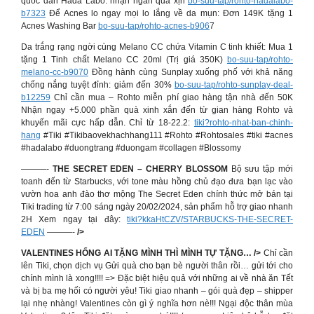
quốc dân Hada Labo: nhận ngàn quà xịn
bo-suu-tap/rohto-hadalabo-
b7323
Để Acnes lo ngay mọi lo lắng về da mụn: Đơn 149K tặng 1
Acnes Washing Bar
bo-suu-tap/rohto-acnes-b906
7
Da trắng rạng ngời cùng Melano CC chứa Vitamin C tinh khiết: Mua 1
tặng 1 Tinh chất Melano CC 20ml (Trị giá 350K)
bo-suu-tap/rohto-
melano-cc-b9070
Đồng hành cùng Sunplay xuống phố với khả năng
chống nắng tuyệt đỉnh: giảm đến 30%
bo-suu-tap/rohto-sunplay-deal-
b12259
Chỉ cần mua – Rohto miễn phí giao hàng tận nhà đến 50K
Nhận ngay +5.000 phần quà xinh xắn đến từ gian hàng Rohto và
khuyến mãi cực hấp dẫn. Chỉ từ 18-22.2:
tiki?rohto-nhat-ban-chinh-
hang
#Tiki #Tikibaovekhachhang111 #Rohto #Rohtosales #tiki #acnes
#hadalabo #duongtrang #duongam #collagen #Blossomy
———-
THE SECRET EDEN – CHERRY BLOSSOM
Bộ sưu tập mới
toanh đến từ Starbucks, với tone màu hồng chủ đạo đưa bạn lạc vào
vườn hoa anh đào thơ mộng The Secret Eden chính thức mở bán tại
Tiki trading từ 7:00 sáng ngày 20/02/2024, sản phẩm hỗ trợ giao nhanh
2H Xem ngay tại đây:
tiki?kkaHtCZV/STARBUCKS-THE-SECRET-
EDEN
———-
/>
VALENTINES HỔNG AI TẶNG MÌNH THÌ MÌNH TỰ TẶNG… />
Chỉ cần
lên Tiki, chọn dịch vụ Gửi quà cho bạn bè người thân rồi… gửi tới cho
chính mình là xong!!!! => Đặc biệt hiệu quả với những ai về nhà ăn Tết
và bị ba mẹ hối có người yêu! Tiki giao nhanh – gói quà đẹp – shipper
lại nhẹ nhàng! Valentines còn gì ý nghĩa hơn nè!!! Ngại độc thân mùa