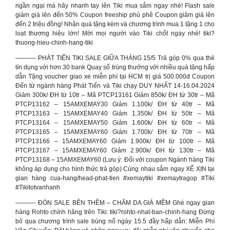
ngần ngại mà hãy nhanh tay lên Tiki mua sắm ngay nhé! Flash sale
giảm giá lên đến 50% Coupon freeship phủ phê Coupon giảm giá lên
đến 2 triệu đồng! Nhận quà tặng kèm và chương trình mua 1 tặng 1 cho
loạt thương hiệu lớn! Mời mọi người vào Tiki chốt ngay nhé! tiki?
thuong-hieu-chinh-hang-tiki
———- PHÁT TIẾN TIKI SALE GIỮA THÁNG 15/5 Trả góp 0% qua thẻ
tín dụng với hơn 30 bank Quay số trúng thưởng với nhiều quà tặng hấp
dẫn Tặng voucher giao xe miễn phí tại HCM trị giá 500.000đ Coupon
Đến từ ngành hàng Phát Tiến và Tiki chạy DUY NHẤT 14-16.04.2024
Giảm 300k/ ĐH từ 10tr – Mã PTCP13161 Giảm 850k/ ĐH từ 30tr – Mã
PTCP13162 – 15AMXEMAY30 Giảm 1.100k/ ĐH từ 40tr – Mã
PTCP13163 – 15AMXEMAY40 Giảm 1.350k/ ĐH từ 50tr – Mã
PTCP13164 – 15AMXEMAY50 Giảm 1.600k/ ĐH từ 60tr – Mã
PTCP13165 – 15AMXEMAY60 Giảm 1.700k/ ĐH từ 70tr – Mã
PTCP13166 – 15AMXEMAY60 Giảm 1.900k/ ĐH từ 100tr – Mã
PTCP13167 – 15AMXEMAY60 Giảm 2.900k/ ĐH từ 130tr – Mã
PTCP13168 – 15AMXEMAY60 (Lưu ý: Đối với coupon Ngành hàng Tiki
không áp dụng cho hình thức trả góp) Cùng nhau sắm ngay XẾ XỊN tại
gian hàng cua-hang/head-phat-tien #xemaytiki #xemaytragop #Tiki
#Tikitotvanhanh
———- ĐÓN SALE BÊN THỀM – CHĂM DA GIÁ MỀM Ghé ngay gian
hàng Rohto chính hãng trên Tiki: tiki?rohto-nhat-ban-chinh-hang Đừng
bỏ qua chương trình sale bùng nổ ngày 15.5 đầy hấp dẫn: Miễn Phí