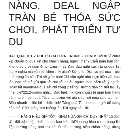
NÀNG, DEAL NGẬP
TRÀN BÉ THỎA SỨC
CHƠI, PHÁT TRIỂN TƯ
DU
ĐẶT QUÀ TẾT 2 PHÚT! GIAO LIỀN TRONG 2 TIẾNG!
Rối trí vì chưa
kịp chuẩn bị quà Tết cho khách hàng, người thân? Cuối năm bận rộn,
không có thời gian đi tới từng nhà? Đau đầu nghĩ cách tặng quà Tết
thật ý nghĩa mà vẫn tiết kiệm thời gian? Đừng lo! Dịch vụ gói quà – gửi
quà trong 2h của Tiki sẽ giúp bạn! Chỉ cần ngồi nhà thực hiện vài thao
tác, bạn có thể gửi quà tết cho rất nhiều người theo cách rất ý nghĩa!
Hoàn tất deadlines quà Tết chỉ trong 2 tiếng! Hướng dẫn chi tiết tại đây
nhé: tiki?2212-giang-sinh… Đặc biệt, Tiki còn chuẩn bị giúp bạn hàng
trăm nghìn món quà Tết chất lượng với giá siêu hời mùa sale tất niên!
Siêu nhanh – tiện lợi – thân tình! Tặng quà Tết chưa bao giờ dễ dàng
đến thế! Còn chờ gì mà không lên Tiki ngay nào: tiki
———- HÀNG HIỆU GIÁ TỐT – GIẢM NỬA GIÁ CHỈ DUY NHẤT 15.05!!!
Ưu đãi đặc biệt, chốt nhanh kẻo hết: tiki?thuong-hieu-chinh-hang-tiki
Tận hưởng hàng loạt ưu đãi từ các thương hiệu chính hãng, đừng