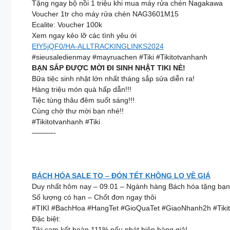
Tặng ngay bộ nồi 1 triệu khi mua máy rửa chén Nagakawa
Voucher 1tr cho máy rửa chén NAG3601M15
Ecalite: Voucher 100k
Xem ngay kẻo lỡ các tình yêu ới
EfY5jQF0/HA-ALLTRACKINGLINKS2024
#sieusaledienmay #mayruachen #Tiki #Tikitotvanhanh
BẠN SẮP ĐƯỢC MỜI ĐI SINH NHẬT TIKI NÈ!
Bữa tiệc sinh nhật lớn nhất tháng sắp sửa diễn ra!
Hàng triệu món quà hấp dẫn!!!
Tiệc tùng thâu đêm suốt sáng!!!
Cùng chờ thư mời bạn nhé!!
#Tikitotvanhanh #Tiki
———-
BÁCH HÓA SALE TO – ĐÓN TẾT KHÔNG LO VỀ GIÁ
Duy nhất hôm nay – 09.01 – Ngành hàng Bách hóa tặng bạn
Số lượng có hạn – Chốt đơn ngay thôi
#TIKI #BachHoa #HangTet #GioQuaTet #GiaoNhanh2h #Tiki
Đặc biệt:
Tiki cam kết hoàn 111% nếu phát hiện hàng giả!