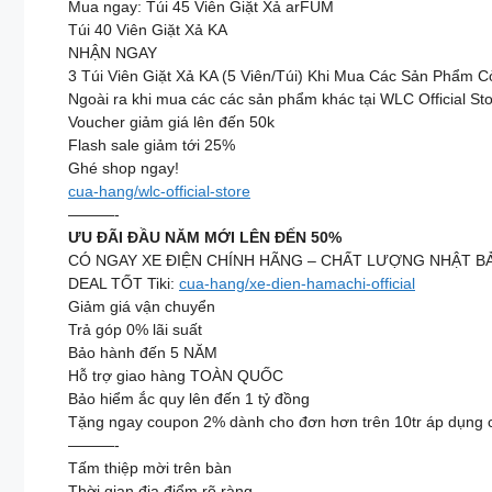
Mua ngay: Túi 45 Viên Giặt Xả arFUM
Túi 40 Viên Giặt Xả KA
NHẬN NGAY
3 Túi Viên Giặt Xả KA (5 Viên/Túi) Khi Mua Các Sản Phẩm 
Ngoài ra khi mua các các sản phẩm khác tại WLC Official St
Voucher giảm giá lên đến 50k
Flash sale giảm tới 25%
Ghé shop ngay!
cua-hang/wlc-official-store
———-
ƯU ĐÃI ĐẦU NĂM MỚI LÊN ĐẾN 50%
CÓ NGAY XE ĐIỆN CHÍNH HÃNG – CHẤT LƯỢNG NHẬT B
DEAL TỐT Tiki:
cua-hang/xe-dien-hamachi-official
Giảm giá vận chuyển
Trả góp 0% lãi suất
Bảo hành đến 5 NĂM
Hỗ trợ giao hàng TOÀN QUỐC
Bảo hiểm ắc quy lên đến 1 tỷ đồng
Tặng ngay coupon 2% dành cho đơn hơn trên 10tr áp dụng
———-
Tấm thiệp mời trên bàn
Thời gian địa điểm rõ ràng…