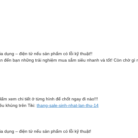
gia dụng – điện tử nếu sản phẩm có lỗi kỹ thuật!!
tri ân đến bạn những trải nghiệm mua sắm siêu nhanh và tốt! Còn chờ g
 xem chi tiết ở từng hình để chốt ngay đi nào!!!
êu khủng trên Tiki:
thang-sale-sinh-nhat-lan-thu-14
gia dụng – điện tử nếu sản phẩm có lỗi kỹ thuật!