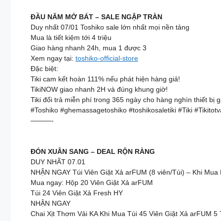
ĐẦU NĂM MỞ BÁT – SALE NGẬP TRÀN
Duy nhất 07/01 Toshiko sale lớn nhất mọi nền tảng
Mua là tiết kiệm tới 4 triệu
Giao hàng nhanh 24h, mua 1 được 3
Xem ngay tại:
toshiko-official-store
Đặc biệt:
Tiki cam kết hoàn 111% nếu phát hiện hàng giả!
TikiNOW giao nhanh 2H và đúng khung giờ!
Tiki đổi trả miễn phí trong 365 ngày cho hàng nghìn thiết bị 
#Toshiko #ghemassagetoshiko #toshikosaletiki #Tiki #Tikito
———-
ĐÓN XUÂN SANG – DEAL RỘN RÀNG
DUY NHẤT 07.01
NHẬN NGAY Túi Viên Giặt Xả arFUM (8 viên/Túi) – Khi Mua 
Mua ngay: Hộp 20 Viên Giặt Xả arFUM
Túi 24 Viên Giặt Xả Fresh HY
NHẬN NGAY
Chai Xịt Thơm Vải KA Khi Mua Túi 45 Viên Giặt Xả arFUM 5 