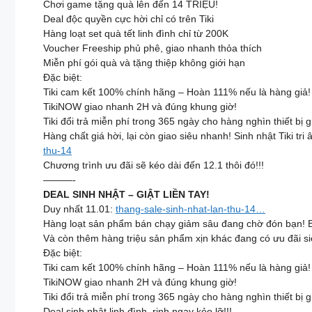
Chơi game tặng quà lên đến 14 TRIỆU!
Deal độc quyền cực hời chỉ có trên Tiki
Hàng loạt set quà tết linh đình chỉ từ 200K
Voucher Freeship phủ phê, giao nhanh thỏa thích
Miễn phí gói quà và tặng thiệp không giới hạn
Đặc biệt:
Tiki cam kết 100% chính hãng – Hoàn 111% nếu là hàng giả!
TikiNOW giao nhanh 2H và đúng khung giờ!
Tiki đổi trả miễn phí trong 365 ngày cho hàng nghìn thiết bị 
Hàng chất giá hời, lại còn giao siêu nhanh! Sinh nhật Tiki 
thu-14
Chương trình ưu đãi sẽ kéo dài đến 12.1 thôi đó!!!
———-
DEAL SINH NHẬT – GIẬT LIỀN TAY!
Duy nhất 11.01:
thang-sale-sinh-nhat-lan-thu-14…
Hàng loạt sản phẩm bán chạy giảm sâu đang chờ đón bạn! Bấm
Và còn thêm hàng triệu sản phẩm xịn khác đang có ưu đãi si
Đặc biệt:
Tiki cam kết 100% chính hãng – Hoàn 111% nếu là hàng giả!
TikiNOW giao nhanh 2H và đúng khung giờ!
Tiki đổi trả miễn phí trong 365 ngày cho hàng nghìn thiết bị 
Deal sinh nhật linh đình, rinh ngay kẻo lỡ!!!