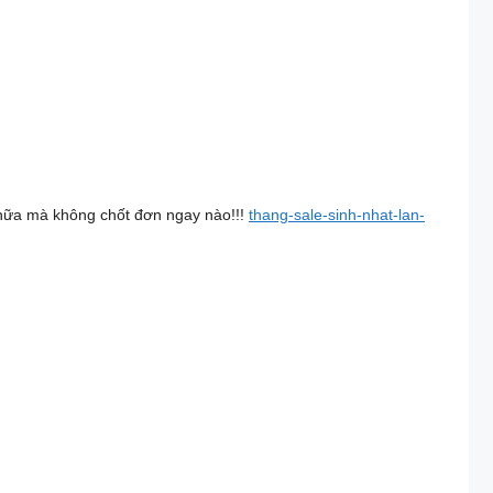
ì nữa mà không chốt đơn ngay nào!!!
thang-sale-sinh-nhat-lan-