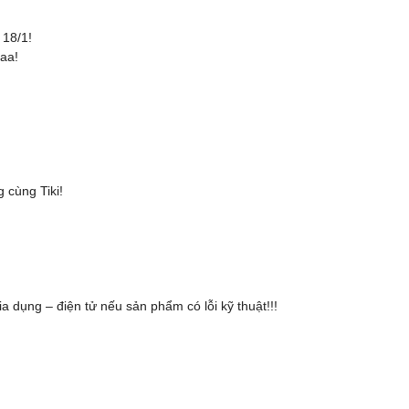
 18/1!
aaa!
cùng Tiki!
ia dụng – điện tử nếu sản phẩm có lỗi kỹ thuật!!!