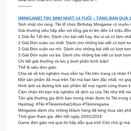
———-
[MINIGAME] TIKI SINH NHẬT 14 TUỔI – TẶNG BẠN QUÀ 
Sinh nhật rộn ràng, Tiki tổ chức Birthday Minigame có muôn v
Giải thưởng siêu hấp dẫn với tổng giá trị lên đến 14 triệu đồn
1 Giải Ăn Tết lớn: Dành cho bài viết hay, thú vị và có tâm nhất
2 Giải Đón xuân vui nhất: Dành cho những bài viết có lượt tươ
2 Giải Đón xuân vui nhì: Dành cho những bài viết có lượt tương
3 Giải Đón xuân vui ba: Dành cho những bài viết có lượt tươn
Chi tiết giải thưởng và lưu ý dưới phần bình luận!
Thể lệ siêu đơn giản:
Chia sẻ về trải nghiệm mua sắm tại Tiki trên trang cá nhân 
Một sản phẩm đã mua trên Tiki mà bạn tâm đắc nhất, nó giú
Hình ảnh và đường link sản phẩm để mọi người cùng tham k
Cảm nhận khi bạn trải nghiệm về dịch vụ của Tiki như thế nà
Tên giải thưởng gia đình bạn mong nhận được từ Tiki trong dị
Hashtag: #Tiki #Tikisinhnhat14tuoi #Tikiminigame
Minigame dành cho những khách hàng đã từng mua sản phẩm 
Thời gian tham gia: đến hết ngày 20/01/2024
Game đơn giản mà quà thì hấp dẫn quá trời! Còn chờ gì mà 