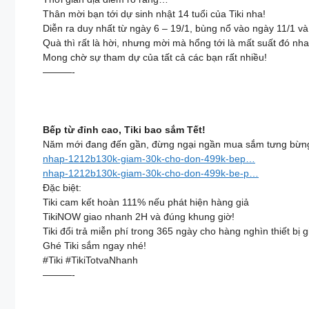
Thân mời bạn tới dự sinh nhật 14 tuổi của Tiki nha!
Diễn ra duy nhất từ ngày 6 – 19/1, bùng nổ vào ngày 11/1 và
Quà thì rất là hời, nhưng mời mà hổng tới là mất suất đó nh
Mong chờ sự tham dự của tất cả các bạn rất nhiều!
———-
Bếp từ đỉnh cao, Tiki bao sắm Tết!
Năm mới đang đến gần, đừng ngại ngần mua sắm tưng bừng 
nhap-1212b130k-giam-30k-cho-don-499k-bep…
nhap-1212b130k-giam-30k-cho-don-499k-be-p…
Đặc biệt:
Tiki cam kết hoàn 111% nếu phát hiện hàng giả
TikiNOW giao nhanh 2H và đúng khung giờ!
Tiki đổi trả miễn phí trong 365 ngày cho hàng nghìn thiết bị g
Ghé Tiki sắm ngay nhé!
#Tiki #TikiTotvaNhanh
———-