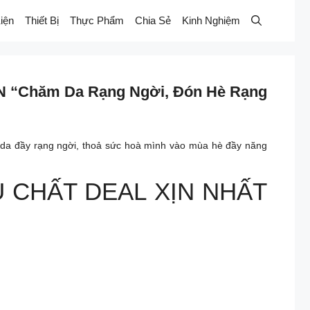
iện
Thiết Bị
Thực Phẩm
Chia Sẻ
Kinh Nghiệm
 “Chăm Da Rạng Ngời, Đón Hè Rạng
da đầy rạng ngời, thoả sức hoà mình vào mùa hè đầy năng
ÊU CHẤT DEAL XỊN NHẤT