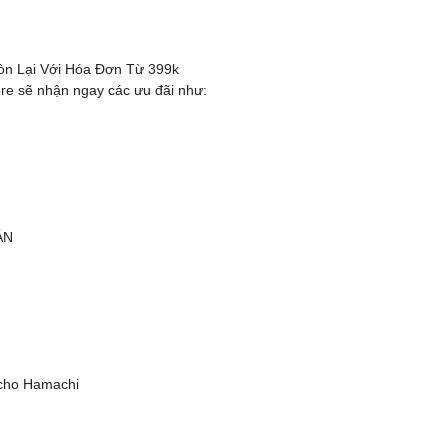
Còn Lại Với Hóa Đơn Từ 399k
ore sẽ nhận ngay các ưu đãi như:
ẢN
 cho Hamachi