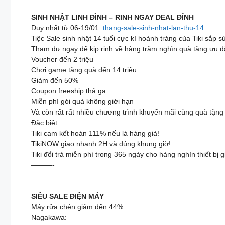
SINH NHẬT LINH ĐÌNH – RINH NGAY DEAL ĐỈNH
Duy nhất từ 06-19/01:
thang-sale-sinh-nhat-lan-thu-14
Tiệc Sale sinh nhật 14 tuổi cực kì hoành tráng của Tiki sắp s
Tham dự ngay để kịp rinh về hàng trăm nghìn quà tặng ưu đã
Voucher đến 2 triệu
Chơi game tặng quà đến 14 triệu
Giảm đến 50%
Coupon freeship thả ga
Miễn phí gói quà không giới hạn
Và còn rất rất nhiều chương trình khuyến mãi cùng quà tặng 
Đặc biệt:
Tiki cam kết hoàn 111% nếu là hàng giả!
TikiNOW giao nhanh 2H và đúng khung giờ!
Tiki đổi trả miễn phí trong 365 ngày cho hàng nghìn thiết bị 
———-
SIÊU SALE ĐIỆN MÁY
️Máy rửa chén giảm đến 44%
Nagakawa: