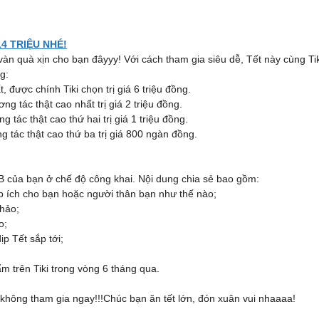
14 TRIỆU NHÉ!
àn quà xịn cho bạn đâyyy! Với cách tham gia siêu dễ, Tết này cùng Tiki
g:
, được chính Tiki chọn trị giá 6 triệu đồng.
ng tác thật cao nhất trị giá 2 triệu đồng.
 tác thật cao thứ hai trị giá 1 triệu đồng.
g tác thật cao thứ ba trị giá 800 ngàn đồng.
FB của bạn ở chế độ công khai. Nội dung chia sẻ bao gồm:
p ích cho bạn hoặc người thân bạn như thế nào;
hảo;
o;
p Tết sắp tới;
trên Tiki trong vòng 6 tháng qua.
không tham gia ngay!!!Chúc bạn ăn tết lớn, đón xuân vui nhaaaa!