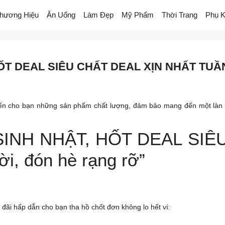
hương Hiệu
Ăn Uống
Làm Đẹp
Mỹ Phẩm
Thời Trang
Phụ K
 HỐT DEAL SIÊU CHẤT DEAL XỊN NHẤT TUẦN
đến cho bạn những sản phẩm chất lượng, đảm bảo mang đến một làn 
 SINH NHẬT, HỐT DEAL SI
i, đón hè rạng rỡ”
u đãi hấp dẫn cho bạn tha hồ chốt đơn không lo hết ví: