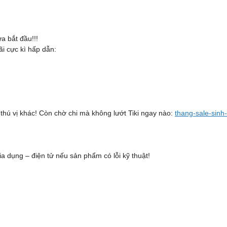
ửa bắt đầu!!!
i cực kì hấp dẫn:
thú vị khác! Còn chờ chi mà không lướt Tiki ngay nào:
thang-sale-sinh
gia dụng – điện tử nếu sản phẩm có lỗi kỹ thuật!