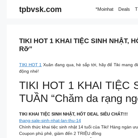
Skip
tpbvsk.com
*Moinhat
Deals
T
to
content
TIKI HOT 1 KHAI TIỆC SINH NHẬT,
Rỡ”
TIKI HOT 1
Xuân đang qua, hè sắp tới, hãy để Tiki mang 
động nhé!
TIKI HOT 1 KHAI TIỆC
TUẦN “Chăm da rạng ngờ
TIKI KHAI TIỆC SINH NHẬT, HỐT DEAL SIÊU CHẤT!!!
thang-sale-sinh-nhat-lan-thu-14
Chính thức khai tiệc sinh nhật 14 tuổi của Tiki! Hàng ngàn ư
Coupon phủ phê, giảm đến 2 TRIỆU đồng