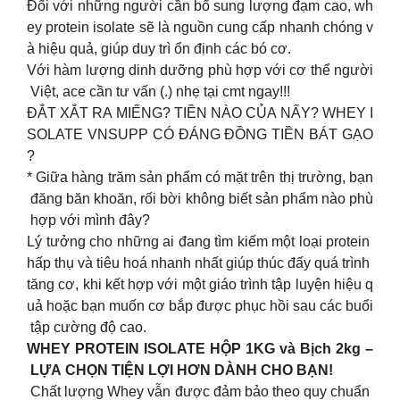
Đối với những người cần bổ sung lượng đạm cao, wh
ey protein isolate sẽ là nguồn cung cấp nhanh chóng v
à hiệu quả, giúp duy trì ổn định các bó cơ.
Với hàm lượng dinh dưỡng phù hợp với cơ thể người
Việt, ace cần tư vấn (.) nhẹ tại cmt ngay!!!
ĐẮT XẮT RA MIẾNG? TIỀN NÀO CỦA NẤY? WHEY I
SOLATE VNSUPP CÓ ĐÁNG ĐỒNG TIỀN BÁT GẠO
?
* Giữa hàng trăm sản phẩm có mặt trên thị trường, bạn
đăng băn khoăn, rối bời không biết sản phẩm nào phù
hợp với mình đây?
Lý tưởng cho những ai đang tìm kiếm một loại protein
hấp thụ và tiêu hoá nhanh nhất giúp thúc đấy quá trình
tăng cơ, khi kết hợp với một giáo trình tập luyện hiệu q
uả hoặc bạn muốn cơ bắp được phục hồi sau các buổi
tập cường độ cao.
WHEY PROTEIN ISOLATE HỘP 1KG và Bịch 2kg –
LỰA CHỌN TIỆN LỢI HƠN DÀNH CHO BẠN!
Chất lượng Whey vẫn được đảm bảo theo quy chuẩn