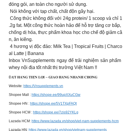
đóng gói, an toàn cho người sử dụng.
Nói không với tạp chất, chất độn gây hại.
Công thức không đổi với 24g protein/ 1 scoop và chỉ 1
.2g fat. Một công thức hoàn hảo để hỗ trợ tăng cơ bắp,
chống dị hóa, thực phẩm khoa học cho chế độ giảm câ
n, ăn kiêng.
4 hương vị độc đáo: Milk Tea | Tropical Fruits | Charco
al Latte | Banana
Inbox VnSupplements ngay để trải nghiệm sản phẩm
whey nội địa tốt nhất thị trường Việt Nam !!
Đ𝐀̣̆𝐓 𝐇𝐀̀𝐍𝐆 𝐓𝐈𝐄̣̂𝐍 𝐋𝐎̛̣𝐈 – 𝐆𝐈𝐀𝐎 𝐇𝐀̀𝐍𝐆 𝐍𝐇𝐀𝐍𝐇 𝐂𝐇𝐎́𝐍𝐆
Website:
https://Vnsupplements.vn
Shopee Mall :
https://shope.ee/99upXXuCGw
Shopee HN :
https://shope.ee/5V1TXpFAQt
Shopee HCM :
https://shope.ee/7zis92YKLg
Lazada HCM:
https://www.lazada.vn/shop/viet-nam-supplements-hcm
Lazada HN:
https://www.lazada.vn/shop/vietnam-supplements