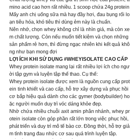
mino acid cao hơn rất nhiều. 1 scoop chứa 24g protein
Mấy anh chị uống sữa mà hay đầy hơi, đau bụng rối lo
ạn tiêu hóa, khó tiêu thì dùng ẻm này là chuẩn.
Nên nhớ, chọn whey không chỉ là nhìn giá, mà còn xe
m chất lượng. Còn nếu muốn tiết kiệm và chọn những
sản phẩm rẻ hơn, thì đừng ngạc nhiên khi kết quả khô
ng như bạn mong đợi
LỢI ÍCH KHI SỬ DỤNG #WHEYISOLATE CAO CẤP
Whey protein isolate mang lại rất nhiều lợi ích cho ngư
ời tập gym và luyện tập thể thao. Cụ thể:
Whey protein isolate được xem là nguồn cung cấp prot
ein tinh khiết và cao cấp, hỗ trợ xây dựng và phục hồi
cơ bắp hiệu quả dành cho các gymer (bodybuilder) ho
ặc người muốn duy trì vóc dáng khỏe đẹp.
Nhờ chứa nhiều chuỗi axit amin phân nhánh, whey pr
otein isolate còn góp phần rất lớn trong việc phục hồi,
phát triển và duy trì mô tế bào cơ. Đồng thời, hỗ trợ giả
m tình trạng đau nhức cơ sau quá trình luyện tập.