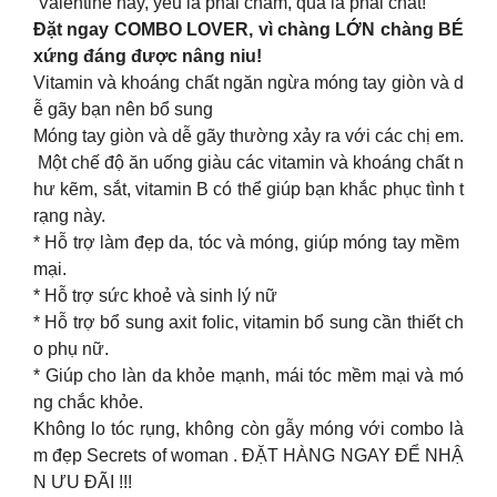
Valentine này, yêu là phải chăm, quà là phải chất!
Đặt ngay COMBO LOVER, vì chàng LỚN chàng BÉ
xứng đáng được nâng niu!
Vitamin và khoáng chất ngăn ngừa móng tay giòn và d
ễ gãy bạn nên bổ sung
Móng tay giòn và dễ gãy thường xảy ra với các chị em.
Một chế độ ăn uống giàu các vitamin và khoáng chất n
hư kẽm, sắt, vitamin B có thể giúp bạn khắc phục tình t
rạng này.
* Hỗ trợ làm đẹp da, tóc và móng, giúp móng tay mềm
mại.
* Hỗ trợ sức khoẻ và sinh lý nữ
* Hỗ trợ bổ sung axit folic, vitamin bổ sung cần thiết ch
o phụ nữ.
* Giúp cho làn da khỏe mạnh, mái tóc mềm mại và mó
ng chắc khỏe.
Không lo tóc rụng, không còn gẫy móng với combo là
m đẹp Secrets of woman . ĐẶT HÀNG NGAY ĐỂ NHẬ
N ƯU ĐÃI !!!