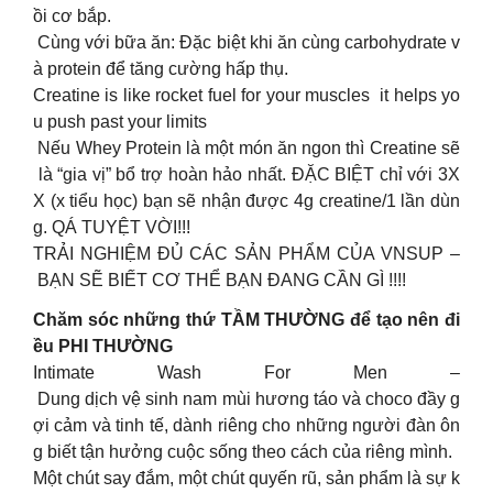
ồi cơ bắp.
Cùng với bữa ăn: Đặc biệt khi ăn cùng carbohydrate v
à protein để tăng cường hấp thụ.
Creatine is like rocket fuel for your muscles it helps yo
u push past your limits
Nếu Whey Protein là một món ăn ngon thì Creatine sẽ
là “gia vị” bổ trợ hoàn hảo nhất. ĐẶC BIỆT chỉ với 3X
X (x tiểu học) bạn sẽ nhận được 4g creatine/1 lần dùn
g. QÁ TUYỆT VỜI!!!
TRẢI NGHIỆM ĐỦ CÁC SẢN PHẨM CỦA VNSUP –
BẠN SẼ BIẾT CƠ THỂ BẠN ĐANG CẦN GÌ !!!!
Chăm sóc những thứ TẦM THƯỜNG để tạo nên đi
ều PHI THƯỜNG
Intimate Wash For Men –
Dung dịch vệ sinh nam mùi hương táo và choco đầy g
ợi cảm và tinh tế, dành riêng cho những người đàn ôn
g biết tận hưởng cuộc sống theo cách của riêng mình.
Một chút say đắm, một chút quyến rũ, sản phẩm là sự k