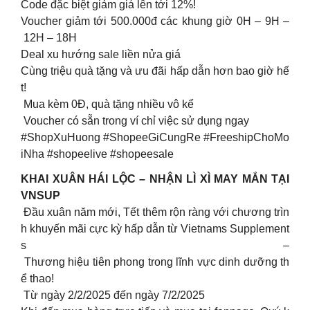
Code đặc biệt giảm giá lên tới 12%!
Voucher giảm tới 500.000đ các khung giờ 0H – 9H –
12H – 18H
Deal xu hướng sale liền nửa giá
Cùng triệu quà tặng và ưu đãi hấp dẫn hơn bao giờ hế
t!
Mua kèm 0Đ, quà tặng nhiều vô kể
Voucher có sẵn trong ví chỉ việc sử dụng ngay
#ShopXuHuong #ShopeeGiCungRe #FreeshipChoMo
iNha #shopeelive #shopeesale
KHAI XUÂN HÁI LỘC – NHẬN LÌ XÌ MAY MẮN TẠI
VNSUP
Đầu xuân năm mới, Tết thêm rộn ràng với chương trìn
h khuyến mãi cực kỳ hấp dẫn từ Vietnams Supplement
s –
Thương hiệu tiên phong trong lĩnh vực dinh dưỡng th
ể thao!
Từ ngày 2/2/2025 đến ngày 7/2/2025