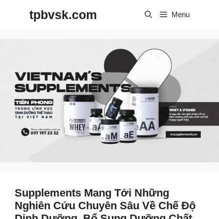
Skip
tpbvsk.com
to
Menu
content
Supplements Mang Tới Những
Nghiên Cứu Chuyên Sâu Về Chế Độ
Dinh Dưỡng, Bổ Sung Dưỡng Chất,