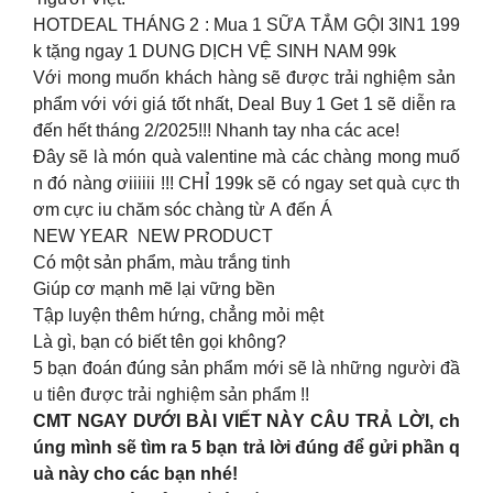
HOTDEAL THÁNG 2 : Mua 1 SỮA TẮM GỘI 3IN1 199
k tặng ngay 1 DUNG DỊCH VỆ SINH NAM 99k
Với mong muốn khách hàng sẽ được trải nghiệm sản
phẩm với với giá tốt nhất, Deal Buy 1 Get 1 sẽ diễn ra
đến hết tháng 2/2025!!! Nhanh tay nha các ace!
Đây sẽ là món quà valentine mà các chàng mong muố
n đó nàng ơiiiiii !!! CHỈ 199k sẽ có ngay set quà cực th
ơm cực iu chăm sóc chàng từ A đến Á
NEW YEAR NEW PRODUCT
Có một sản phẩm, màu trắng tinh
Giúp cơ mạnh mẽ lại vững bền
Tập luyện thêm hứng, chẳng mỏi mệt
Là gì, bạn có biết tên gọi không?
5 bạn đoán đúng sản phẩm mới sẽ là những người đầ
u tiên được trải nghiệm sản phẩm !!
CMT NGAY DƯỚI BÀI VIẾT NÀY CÂU TRẢ LỜI, ch
úng mình sẽ tìm ra 5 bạn trả lời đúng để gửi phần q
uà này cho các bạn nhé!