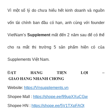
Vì một số lý do chưa hiểu hết kinh doanh và nguồn
vốn tài chính ban đầu có hạn, anh cùng với founder
VietNam’s
Supplement
mất đến 2 năm sau để có thể
cho ra mắt thị trường 5 sản phẩm hiện có của
Supplements Việt Nam.
Đ𝐀̣̆𝐓 𝐇𝐀̀𝐍𝐆 𝐓𝐈𝐄̣̂𝐍 𝐋𝐎̛̣𝐈 –
𝐆𝐈𝐀𝐎 𝐇𝐀̀𝐍𝐆 𝐍𝐇𝐀𝐍𝐇 𝐂𝐇𝐎́𝐍𝐆
Website:
https://Vnsupplements.vn
Shopee Mall :
https://shope.ee/99upXXuCGw
Shopee HN :
https://shope.ee/5V1TXpFAQt