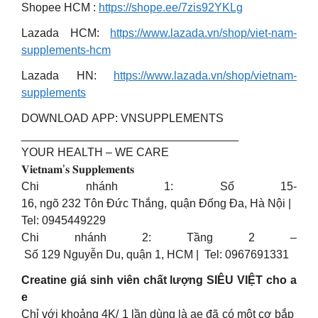
Shopee HCM :
https://shope.ee/7zis92YKLg
Lazada HCM:
https://www.lazada.vn/shop/viet-nam-
supplements-hcm
Lazada HN:
https://www.lazada.vn/shop/vietnam-
supplements
DOWNLOAD APP: VNSUPPLEMENTS
__________________________________
YOUR HEALTH – WE CARE
𝐕𝐢𝐞𝐭𝐧𝐚𝐦’𝐬 𝐒𝐮𝐩𝐩𝐥𝐞𝐦𝐞𝐧𝐭𝐬
Chi nhánh 1: Số 15-
16, ngõ 232 Tôn Đức Thắng, quận Đống Đa, Hà Nội |
Tel: 0945449229
Chi nhánh 2: Tầng 2 –
Số 129 Nguyễn Du, quận 1, HCM | Tel: 0967691331
Creatine giá sinh viên chất lượng SIÊU VIỆT cho a
e
Chỉ với khoảng 4K/ 1 lần dùng là ae đã có một cơ bắp