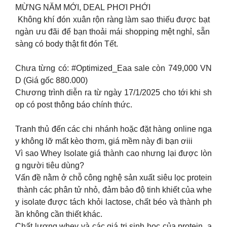
MỪNG NĂM MỚI, DEAL PHƠI PHỚI​
Không khí đón xuân rộn ràng làm sao thiếu được bạt
ngàn ưu đãi để bạn thoải mái shopping mệt nghỉ, sẵn
sàng có body thật fit đón Tết.
Chưa từng có: #Optimized_Eaa sale còn 749,000 VN
D (Giá gốc 880.000)
Chương trình diễn ra từ ngày 17/1/2025 cho tới khi sh
op có post thông báo chính thức.
Tranh thủ đến các chi nhánh hoặc đặt hàng online nga
y không lỡ mất kèo thơm, giá mềm này đi bạn ơiii ​
Vì sao Whey Isolate giá thành cao nhưng lại được lòn
g người tiêu dùng?
Vấn đề nằm ở chỗ công nghệ sản xuất siêu lọc protein
thành các phân tử nhỏ, đảm bảo độ tinh khiết của whe
y isolate được tách khỏi lactose, chất béo và thành ph
ần không cần thiết khác.
Chất lượng whey và các giá trị sinh học của protein, a