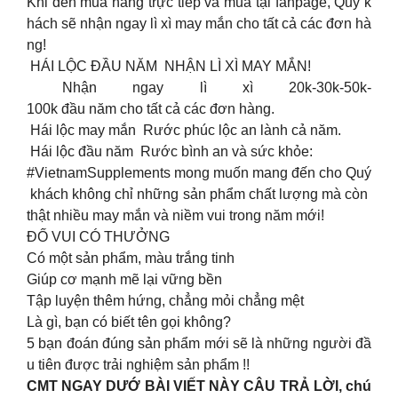
Khi đến mua hàng trực tiếp và mua tại fanpage, Quý k
hách sẽ nhận ngay lì xì may mắn cho tất cả các đơn hà
ng!
HÁI LỘC ĐẦU NĂM NHẬN LÌ XÌ MAY MẮN!
Nhận ngay lì xì 20k-30k-50k-
100k đầu năm cho tất cả các đơn hàng.
Hái lộc may mắn Rước phúc lộc an lành cả năm.
Hái lộc đầu năm Rước bình an và sức khỏe:
#VietnamSupplements mong muốn mang đến cho Quý
khách không chỉ những sản phẩm chất lượng mà còn
thật nhiều may mắn và niềm vui trong năm mới!
ĐỐ VUI CÓ THƯỞNG
Có một sản phẩm, màu trắng tinh
Giúp cơ mạnh mẽ lại vững bền
Tập luyện thêm hứng, chẳng mỏi chẳng mệt
Là gì, bạn có biết tên gọi không?
5 bạn đoán đúng sản phẩm mới sẽ là những người đầ
u tiên được trải nghiệm sản phẩm !!
CMT NGAY DƯỚ BÀI VIẾT NÀY CÂU TRẢ LỜI, chú