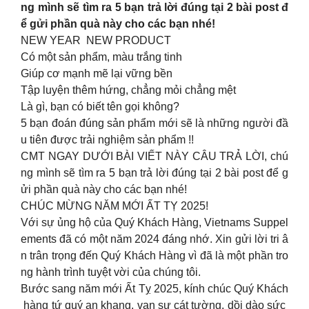
ng mình sẽ tìm ra 5 bạn trả lời đúng tại 2 bài post đ
ể gửi phần quà này cho các bạn nhé!
NEW YEAR NEW PRODUCT
Có một sản phẩm, màu trắng tinh
Giúp cơ mạnh mẽ lại vững bền
Tập luyện thêm hứng, chẳng mỏi chẳng mệt
Là gì, bạn có biết tên gọi không?
5 bạn đoán đúng sản phẩm mới sẽ là những người đầ
u tiên được trải nghiệm sản phẩm !!
CMT NGAY DƯỚI BÀI VIẾT NÀY CÂU TRẢ LỜI, chú
ng mình sẽ tìm ra 5 bạn trả lời đúng tại 2 bài post để g
ửi phần quà này cho các bạn nhé!
CHÚC MỪNG NĂM MỚI ẤT TỴ 2025!
Với sự ủng hộ của Quý Khách Hàng, Vietnams Suppel
ements đã có một năm 2024 đáng nhớ. Xin gửi lời tri â
n trân trọng đến Quý Khách Hàng vì đã là một phần tro
ng hành trình tuyệt vời của chúng tôi.
Bước sang năm mới Ất Tỵ 2025, kính chúc Quý Khách
hàng tứ quý an khang, vạn sự cát tường, dồi dào sức