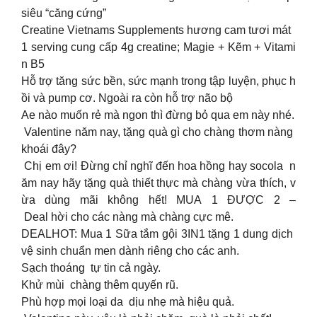
siêu “căng cứng”
Creatine Vietnams Supplements hương cam tươi mát
1 serving cung cấp 4g creatine; Magie + Kẽm + Vitami
n B5
Hỗ trợ tăng sức bền, sức mạnh trong tập luyện, phục h
ồi và pump cơ. Ngoài ra còn hỗ trợ não bộ
Ae nào muốn rẻ mà ngon thì đừng bỏ qua em này nhé.
Valentine năm nay, tặng quà gì cho chàng thơm nàng
khoái đây?
Chị em ơi! Đừng chỉ nghĩ đến hoa hồng hay socola n
ăm nay hãy tặng quà thiết thực mà chàng vừa thích, v
ừa dùng mãi không hết! MUA 1 ĐƯỢC 2 –
Deal hời cho các nàng mà chàng cực mê.
DEALHOT: Mua 1 Sữa tắm gội 3IN1 tặng 1 dung dịch
vệ sinh chuẩn men dành riêng cho các anh.
Sạch thoáng tự tin cả ngày.
Khử mùi chàng thêm quyến rũ.
Phù hợp mọi loại da dịu nhẹ mà hiệu quả.