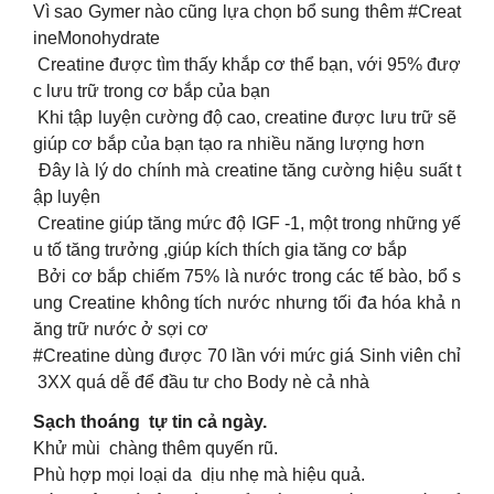
Vì sao Gymer nào cũng lựa chọn bổ sung thêm #Creat
ineMonohydrate
Creatine được tìm thấy khắp cơ thể bạn, với 95% đượ
c lưu trữ trong cơ bắp của bạn
Khi tập luyện cường độ cao, creatine được lưu trữ sẽ
giúp cơ bắp của bạn tạo ra nhiều năng lượng hơn
Đây là lý do chính mà creatine tăng cường hiệu suất t
ập luyện
Creatine giúp tăng mức độ IGF -1, một trong những yế
u tố tăng trưởng ,giúp kích thích gia tăng cơ bắp
Bởi cơ bắp chiếm 75% là nước trong các tế bào, bổ s
ung Creatine không tích nước nhưng tối đa hóa khả n
ăng trữ nước ở sợi cơ
#Creatine dùng được 70 lần với mức giá Sinh viên chỉ
3XX quá dễ để đầu tư cho Body nè cả nhà
Sạch thoáng tự tin cả ngày.
Khử mùi chàng thêm quyến rũ.
Phù hợp mọi loại da dịu nhẹ mà hiệu quả.