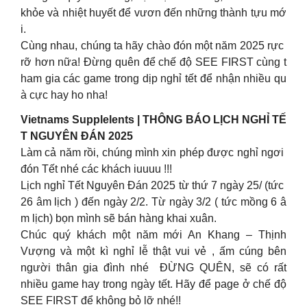
khỏe và nhiệt huyết để vươn đến những thành tựu mớ
i.
Cùng nhau, chúng ta hãy chào đón một năm 2025 rực
rỡ hơn nữa! Đừng quên để chế độ SEE FIRST cùng t
ham gia các game trong dịp nghỉ tết để nhận nhiều qu
à cực hay ho nha!
Vietnams Supplelents | THÔNG BÁO LỊCH NGHỈ TẾ
T NGUYÊN ĐÁN 2025
Làm cả năm rồi, chúng mình xin phép được nghỉ ngơi
đón Tết nhé các khách iuuuu !!!
Lịch nghỉ Tết Nguyên Đán 2025 từ thứ 7 ngày 25/ (tức
26 âm lịch ) đến ngày 2/2. Từ ngày 3/2 ( tức mồng 6 â
m lịch) bọn mình sẽ bán hàng khai xuân.
Chúc quý khách một năm mới An Khang – Thịnh
Vượng và một kì nghỉ lễ thật vui vẻ , ấm cúng bên
người thân gia đình nhé ĐỪNG QUÊN, sẽ có rất
nhiều game hay trong ngày tết. Hãy để page ở chế độ
SEE FIRST để không bỏ lỡ nhé!!