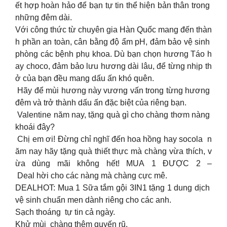
ết hợp hoàn hảo để bạn tự tin thể hiện bản thân trong
những đêm dài.
Với công thức từ chuyên gia Hàn Quốc mang đến thàn
h phần an toàn, cân bằng độ ẩm pH, đảm bảo vệ sinh
phòng các bệnh phụ khoa. Dù bạn chọn hương Táo h
ay choco, đảm bảo lưu hương dài lâu, để từng nhịp th
ở của bạn đều mang dấu ấn khó quên.
Hãy để mùi hương này vương vấn trong từng hương
đêm và trở thành dấu ấn đặc biệt của riêng bạn.
Valentine năm nay, tặng quà gì cho chàng thơm nàng
khoái đây?
Chị em ơi! Đừng chỉ nghĩ đến hoa hồng hay socola n
ăm nay hãy tặng quà thiết thực mà chàng vừa thích, v
ừa dùng mãi không hết! MUA 1 ĐƯỢC 2 –
Deal hời cho các nàng mà chàng cực mê.
DEALHOT: Mua 1 Sữa tắm gội 3IN1 tặng 1 dung dịch
vệ sinh chuẩn men dành riêng cho các anh.
Sạch thoáng tự tin cả ngày.
Khử mùi chàng thêm quyến rũ.