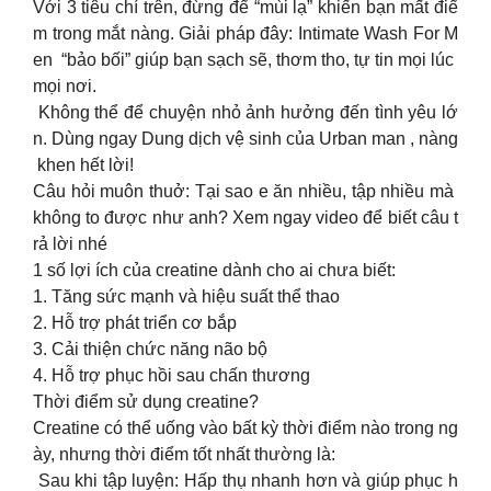
Với 3 tiêu chí trên, đừng để “mùi lạ” khiến bạn mất điể
m trong mắt nàng. Giải pháp đây: Intimate Wash For M
en “bảo bối” giúp bạn sạch sẽ, thơm tho, tự tin mọi lúc
mọi nơi.
Không thể để chuyện nhỏ ảnh hưởng đến tình yêu lớ
n. Dùng ngay Dung dịch vệ sinh của Urban man , nàng
khen hết lời!
Câu hỏi muôn thuở: Tại sao e ăn nhiều, tập nhiều mà
không to được như anh? Xem ngay video để biết câu t
rả lời nhé
1 số lợi ích của creatine dành cho ai chưa biết:
1. Tăng sức mạnh và hiệu suất thể thao
2. Hỗ trợ phát triển cơ bắp
3. Cải thiện chức năng não bộ
4. Hỗ trợ phục hồi sau chấn thương
Thời điểm sử dụng creatine?
Creatine có thể uống vào bất kỳ thời điểm nào trong ng
ày, nhưng thời điểm tốt nhất thường là:
Sau khi tập luyện: Hấp thụ nhanh hơn và giúp phục h