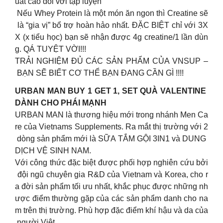
uất cao đối với tập luyện
Nếu Whey Protein là một món ăn ngon thì Creatine sẽ
là “gia vị” bổ trợ hoàn hảo nhất. ĐẶC BIỆT chỉ với 3X
X (x tiểu học) bạn sẽ nhận được 4g creatine/1 lần dùn
g. QÁ TUYỆT VỜI!!!
TRẢI NGHIỆM ĐỦ CÁC SẢN PHẨM CỦA VNSUP –
BẠN SẼ BIẾT CƠ THỂ BẠN ĐANG CẦN GÌ !!!!
URBAN MAN BUY 1 GET 1, SET QUÀ VALENTINE
DÀNH CHO PHÁI MẠNH
URBAN MAN là thương hiệu mới trong nhánh Men Ca
re của Vietnams Supplements. Ra mắt thị trường với 2
dòng sản phẩm mới là SỮA TẮM GỘI 3IN1 và DUNG
DỊCH VỆ SINH NAM.
Với công thức đặc biệt được phối hợp nghiên cứu bởi
đội ngũ chuyên gia R&D của Vietnam và Korea, cho r
a đời sản phẩm tối ưu nhất, khắc phục được những nh
ược điểm thường gặp của các sản phẩm danh cho na
m trên thị trường. Phù hợp đặc điểm khí hậu và da của
người Việt.