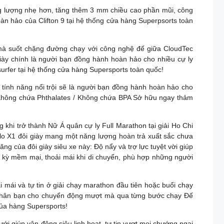
ọng lượng nhẹ hơn, tăng thêm 3 mm chiều cao phần mũi, công
oàn hảo của Clifton 9 tại hệ thống cửa hàng Superpsorts toàn
mà suốt chặng đường chạy với công nghệ đế giữa CloudTec
iày chính là người bạn đồng hành hoàn hảo cho nhiều cự ly
urfer tại hệ thống cửa hàng Supersports toàn quốc!
với các tính năng nổi trội sẽ là người bạn đồng hành hoàn hảo cho
 Không chứa Phthalates / Không chứa BPA Sở hữu ngay thảm
hi trở thành Nữ Á quân cự ly Full Marathon tại giải Ho Chi
lo X1 đôi giày mang một năng lượng hoàn trả xuất sắc chưa
ng của đôi giày siêu xe này: Độ nẩy và trợ lực tuyệt vời giúp
ực kỳ mềm mại, thoải mái khi di chuyển, phù hợp những người
mái và tự tin ở giải chạy marathon đầu tiên hoặc buổi chạy
n chân bạn cho chuyển động mượt mà qua từng bước chạy Đế
 của hàng Supersports!
ới giúp vận động siêu linh hoạt, tự tin vượt mọi chướng ngại