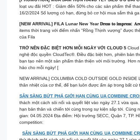
loạt ưu đãi HOT : Giảm đến 50% cho các sản phẩm thể thao 
16/2/2024 Số lượng có hạn, đừng bỏ cơ hội mua sắm thả ga 
[NEW ARRIVAL] FILA Lunar New Year 𝐃𝐫𝐞𝐬𝐬 𝐭𝐨 𝐢𝐦𝐩𝐫𝐞𝐬𝐬: 𝐀𝐫𝐞 𝐘𝐨
items thời trang với điểm nhấn “Rồng Thịnh vượng” được t
của Fila
TRỞ NÊN ĐẶC BIỆT HƠN MỖI NGÀY VỚI CLOUD 5
Cloud 
nghệ độc quyền CloudTec®. Điều đặc biệt hơn, phiên bản th
bạn tạo nên một sản phẩm thân thiện với môi trường. Hơn 
hảo cho mỗi ngày! [
NEW ARRIVAL] COLUMBIA COLD OUTSIDE GOLD INSIDE Lấy cả
thân nhiệt của cơ thể, để bạn luôn được ấm áp trong bất cứ t
SẴN SÀNG BỨT PHÁ GIỚI HẠN CÙNG UA COMBINE CRO
thách một cách sôi nổi và quyết liệt vào ngày 27.1 vừa qua
hạn bản thân và chiến tới cùng trong sự kiện sắp tới. Cùng
gian: 04.05.2024 Địa điểm: Hội trường SECC, Quận 7, TP. Hồ
competition:
SẴN SÀNG BỨT PHÁ GIỚI HẠN CÙNG UA COMBINE C
thử thách một cách sôi nổi và quyết liệt vào ngày 27.1 vừa