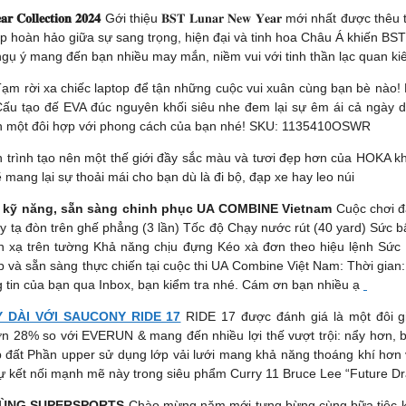
𝐞𝐜𝐭𝐢𝐨𝐧 𝟐𝟎𝟐𝟒
Gới thiệu 𝐁𝐒𝐓 𝐋𝐮𝐧𝐚𝐫 𝐍𝐞𝐰 𝐘𝐞𝐚𝐫 mới nhất đ
 hợp hoàn hảo giữa sự sang trọng, hiện đại và tinh hoa Châu Á khiến B
gụ ý mang đến bạn nhiều may mắn, niềm vui với tinh thần lạc quan ki
ạm rời xa chiếc laptop để tận những cuộc vui xuân cùng bạn bè nào! 
 Cấu tạo đế EVA đúc nguyên khối siêu nhe đem lại sự êm ái cả ngày d
ình một đôi hợp với phong cách của bạn nhé! SKU: 1135410OSWR
 trình tạo nên một thế giới đầy sắc màu và tươi đẹp hơn của HOKA kh
 mang lại sự thoải mái cho bạn dù là đi bộ, đạp xe hay leo núi
ỹ năng, sẵn sàng chinh phục UA COMBINE Vietnam
Cuộc chơi đã
 tạ đòn trên ghế phẳng (3 lần) Tốc độ Chạy nước rút (40 yard) Sức b
ản xạ trên tường Khả năng chịu đựng Kéo xà đơn theo hiệu lệnh Sứ
 và sẵn sàng thực chiến tại cuộc thi UA Combine Việt Nam: Thời gian
 tin của bạn qua Inbox, bạn kiểm tra nhé. Cám ơn bạn nhiều ạ
 DÀI VỚI SAUCONY RIDE 17
RIDE 17 được đánh giá là một đôi gi
8% so với EVERUN & mang đến nhiều lợi thế vượt trội: nẩy hơn, bền 
iếp đất Phần upper sử dụng lớp vải lưới mang khả năng thoáng khí 
ết nối mạnh mẽ này trong siêu phẩm Curry 11 Bruce Lee “Future Dr
 CÙNG SUPERSPORTS
Chào mừng năm mới tưng bừng cùng bữa tiệc kha