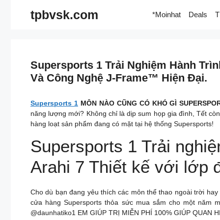
Skip
tpbvsk.com
*Moinhat
Deals
T
to
content
Supersports 1 Trải Nghiệm Hành Trì
Và Công Nghệ J-Frame™ Hiện Đại.
Supersports 1
MÔN NÀO CŨNG CÓ KHÓ GÌ SUPERSPO
năng lượng mới? Không chỉ là dịp sum họp gia đình, Tết còn
hàng loạt sản phẩm đang có mặt tại hệ thống Supersports!
Supersports 1 Trải nghi
Arahi 7 Thiết kế với lớ
Cho dù bạn đang yêu thích các môn thể thao ngoài trời hay
cửa hàng Supersports thỏa sức mua sắm cho một năm 
@daunhatiko1 EM GIÚP TRỊ MIỄN PHÍ 100% GIÚP QUAN 