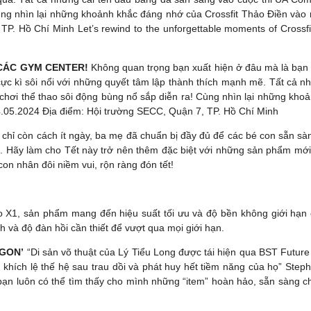
 Cùng nhìn lại những khoảnh khắc đáng nhớ của Crossfit Thảo Điền vào
TP. Hồ Chí Minh Let’s rewind to the unforgettable moments of Cross
 CÁC GYM CENTER!
Không quan trọng bạn xuất hiện ở đâu mà là bạn 
cực kì sôi nổi với những quyết tâm lập thành thích mạnh mẽ. Tất cả 
c chơi thể thao sôi động bùng nổ sắp diễn ra! Cùng nhìn lại những k
04.05.2024 Địa điểm: Hội trường SECC, Quận 7, TP. Hồ Chí Minh
 chỉ còn cách ít ngày, ba mẹ đã chuẩn bị đầy đủ để các bé con sẵn sà
p. Hãy làm cho Tết này trở nên thêm đặc biệt với những sản phẩm mới
on nhân đôi niềm vui, rộn ràng đón tết!
o X1, sản phẩm mang đến hiệu suất tối ưu và độ bền không giới hạn 
h và độ đàn hồi cần thiết để vượt qua mọi giới hạn.
AGON’
“Di sản võ thuật của Lý Tiểu Long được tái hiện qua BST Future
 khích lệ thế hệ sau trau dồi và phát huy hết tiềm năng của họ” Step
ạn luôn có thể tìm thấy cho mình những “item” hoàn hảo, sẵn sàng ch