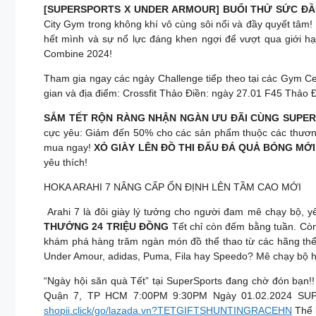
[SUPERSPORTS X UNDER ARMOUR] BUỔI THỬ SỨC ĐẦ
City Gym trong không khí vô cùng sôi nổi và đầy quyết tâm! 
hết mình và sự nổ lực đáng khen ngợi để vượt qua giới h
Combine 2024!
Tham gia ngay các ngày Challenge tiếp theo tại các Gym Cent
gian và địa điểm: Crossfit Thảo Điền: ngày 27.01 F45 Thả
SẮM TẾT RỘN RÀNG NHẬN NGÀN ƯU ĐÃI CÙNG SUPE
cực yêu: Giảm đến 50% cho các sản phẩm thuộc các thương 
mua ngay!
XỎ GIÀY LÊN ĐỒ THI ĐẤU ĐÁ QUẢ BÓNG MỚI
yêu thích!
HOKA ARAHI 7 NÂNG CẤP ỔN ĐỊNH LÊN TẦM CAO MỚI
Arahi 7 là đôi giày lý tưởng cho người đam mê chạy bộ, yê
THƯỞNG 24 TRIỆU ĐỒNG
Tết chỉ còn đếm bằng tuần. Còn
khám phá hàng trăm ngàn món đồ thể thao từ các hãng thể t
Under Amour, adidas, Puma, Fila hay Speedo? Mê chạy bộ ha
“Ngày hội săn quà Tết” tại SuperSports đang chờ đón bạn
Quận 7, TP HCM 7:00PM 9:30PM Ngày 01.02.2024 SUP
shopii.click/go/lazada.vn?TETGIFTSHUNTINGRACEHN
Thể 