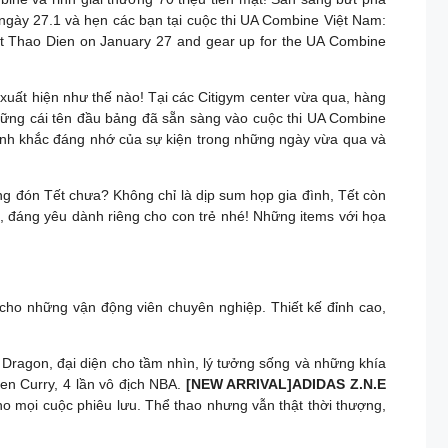
 ngày 27.1 và hẹn các bạn tại cuộc thi UA Combine Việt Nam:
fit Thao Dien on January 27 and gear up for the UA Combine
xuất hiện như thế nào! Tại các Citigym center vừa qua, hàng
những cái tên đầu bảng đã sẵn sàng vào cuộc thi UA Combine
hoảnh khắc đáng nhớ của sự kiện trong những ngày vừa qua và
ng đón Tết chưa? Không chỉ là dịp sum họp gia đình, Tết còn
, đáng yêu dành riêng cho con trẻ nhé! Những items với họa
cho những vận động viên chuyên nghiệp. Thiết kế đỉnh cao,
 Dragon, đại diện cho tầm nhìn, lý tưởng sống và những khía
hen Curry, 4 lần vô địch NBA.
[NEW ARRIVAL]ADIDAS Z.N.E
o mọi cuộc phiêu lưu. Thể thao nhưng vẫn thật thời thượng,