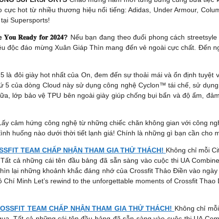
cực hot từ nhiều thương hiệu nổi tiếng: Adidas, Under Armour, Colum
tại Supersports!
 𝐑𝐞𝐚𝐝𝐲 𝐟𝐨𝐫 𝟐𝟎𝟐𝟒?
Nếu bạn đang theo đuổi phong cách streetsyle 
hêu độc đáo mừng Xuân Giáp Thìn mang đến vẻ ngoài cực chất. Đến 
5 là đôi giày hot nhất của On, đem đến sự thoải mái và ổn định tuyệ
ứ 5 của dòng Cloud này sử dụng công nghệ Cyclon™ tái chế, sử dụng 
nữa, lớp bảo vệ TPU bên ngoài giày giúp chống bụi bẩn và độ ẩm, đảm
m hứng công nghệ từ những chiếc chăn không gian với công nghệ O
ình huống nào dưới thời tiết lạnh giá! Chính là những gì bạn cần cho m
SSFIT TEAM CHẤP NHẬN THAM GIA THỬ THÁCH!
Không chỉ mỗi Cit
. Tất cả những cái tên đầu bảng đã sẵn sàng vào cuộc thi UA Combine v
 nhìn lại những khoảnh khắc đáng nhớ của Crossfit Thảo Điền vào ngày
 Chí Minh Let’s rewind to the unforgettable moments of Crossfit Tha
ROSSFIT TEAM CHẤP NHẬN THAM GIA THỬ THÁCH!
Không chỉ mỗi 
 qua. Tất cả những cái tên đầu bảng đã sẵn sàng vào cuộc thi UA Comb