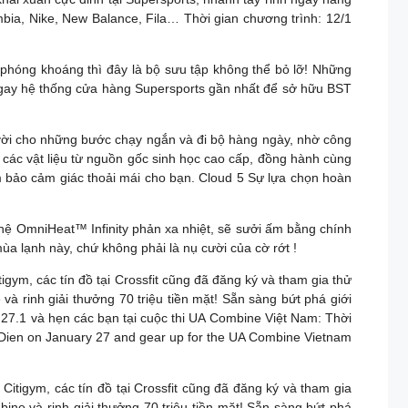
bia, Nike, New Balance, Fila… Thời gian chương trình: 12/1
phóng khoáng thì đây là bộ sưu tập không thể bỏ lỡ! Những
ngay hệ thống cửa hàng Supersports gần nhất để sở hữu BST
t vời cho những bước chạy ngắn và đi bộ hàng ngày, nhờ công
các vật liệu từ nguồn gốc sinh học cao cấp, đồng hành cùng
 bảo cảm giác thoải mái cho bạn. Cloud 5 Sự lựa chọn hoàn
mniHeat™ Infinity phản xa nhiệt, sẽ sưởi ấm bằng chính
ùa lạnh này, chứ không phải là nụ cười của cờ rớt !
igym, các tín đồ tại Crossfit cũng đã đăng ký và tham gia thử
à rinh giải thưởng 70 triệu tiền mặt! Sẵn sàng bứt phá giới
 27.1 và hẹn các bạn tại cuộc thi UA Combine Việt Nam: Thời
o Dien on January 27 and gear up for the UA Combine Vietnam
Citigym, các tín đồ tại Crossfit cũng đã đăng ký và tham gia
ine và rinh giải thưởng 70 triệu tiền mặt! Sẵn sàng bứt phá