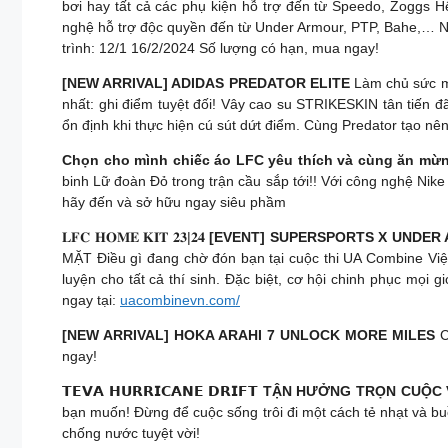
bơi hay tất cả các phụ kiện hỗ trợ đến từ Speedo, Zoggs 
nghệ hỗ trợ độc quyền đến từ Under Armour, PTP, Bahe,… N
trình: 12/1 16/2/2024 Số lượng có hạn, mua ngay!
[NEW ARRIVAL] ADIDAS PREDATOR ELITE
Làm chủ sức mạ
nhất: ghi điểm tuyệt đối! Vây cao su STRIKESKIN tân tiế
ổn định khi thực hiện cú sút dứt điểm. Cùng Predator tạo nê
Chọn cho mình chiếc áo LFC yêu thích và cùng ăn mừn
binh Lữ đoàn Đỏ trong trận cầu sắp tới!! Với công nghệ Nik
hãy đến và sở hữu ngay siêu phầm
𝐋𝐅𝐂 𝐇𝐎𝐌𝐄 𝐊𝐈𝐓 𝟐𝟑|𝟐𝟒
[EVENT] SUPERSPORTS X UNDER
MẶT Điều gì đang chờ đón bạn tại cuộc thi UA Combine Việt
luyện cho tất cả thí sinh. Đặc biệt, cơ hội chinh phục mọi 
ngay tại:
uacombinevn.com/
[NEW ARRIVAL] HOKA ARAHI 7 UNLOCK MORE MILES
C
ngay!
𝗧𝗘𝗩𝗔 𝗛𝗨𝗥𝗥𝗜𝗖𝗔𝗡𝗘 𝗗𝗥𝗜𝗙𝗧 TẬN HƯỞNG TRỌN CUỘC
bạn muốn! Đừng để cuộc sống trôi đi một cách tẻ nhạt và bu
chống nước tuyệt vời!