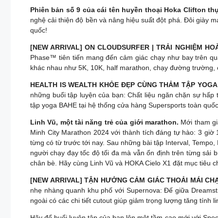
Phiên bản số 9 của cái tên huyền thoại Hoka Clifton 
nghệ cải thiện độ bền và nâng hiệu suất đột phá. Đôi giày m
quốc!
[NEW ARRIVAL] ON CLOUDSURFER | TRẢI NGHIỆM HO
Phase™ tiên tiến mang đến cảm giác chạy như bay trên quã
khác nhau như 5K, 10K, half marathon, chạy đường trường, c
HEALTH IS WEALTH KHỎE ĐẸP CÙNG THẢM TẬP YOGA 𝐁
những buổi tập luyện của bạn: Chất liệu ngăn chặn sự hấ
tập yoga BAHE tại hệ thống cửa hàng Supersports toàn qu
Linh Vũ, một tài năng trẻ của giới marathon.
Mới tham gia
Minh City Marathon 2024 với thành tích đáng tự hào: 3 gi
từng có từ trước tới nay. Sau những bài tập Interval, Tempo,
người chạy đạy tốc độ tối đa mà vẫn ổn định trên từng sải 
chân bè. Hãy cùng Linh Vũ và HOKA Cielo X1 đặt mục tiêu c
[NEW ARRIVAL] TẬN HƯỞNG CẢM GIÁC THOẢI MÁI CH
nhẹ nhàng quanh khu phố với Supernova: Đế giữa Dreamstr
ngoài có các chi tiết cutout giúp giảm trọng lượng tăng tính
Hãy để buổi luyện tập của bạn lên một tầm cao mới với Speed