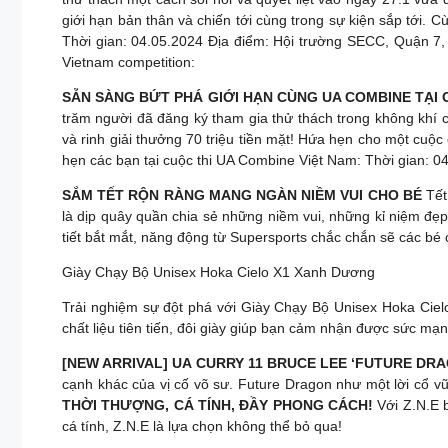
giới hạn bản thân và chiến tới cùng trong sự kiện sắp tới.
Thời gian: 04.05.2024 Địa điểm: Hội trường SECC, Quận 7, 
Vietnam competition:
SẴN SÀNG BỨT PHÁ GIỚI HẠN CÙNG UA COMBINE TẠI
trăm người đã đăng ký tham gia thử thách trong không khí 
và rinh giải thưởng 70 triệu tiền mặt! Hứa hẹn cho một cuộ
hẹn các bạn tại cuộc thi UA Combine Việt Nam: Thời gian: 
SẮM TẾT RỘN RÀNG MANG NGÀN NIỀM VUI CHO BÉ
Tết
là dịp quây quần chia sẻ những niềm vui, những kỉ niệm đẹ
tiết bắt mắt, năng động từ Supersports chắc chắn sẽ các bé c
Giày Chạy Bộ Unisex Hoka Cielo X1 Xanh Dương
Trải nghiệm sự đột phá với Giày Chạy Bộ Unisex Hoka Ciel
chất liệu tiên tiến, đôi giày giúp bạn cảm nhận được sức mạn
[NEW ARRIVAL] UA CURRY 11 BRUCE LEE ‘FUTURE DR
cạnh khác của vị cố võ sư. Future Dragon như một lời cổ vũ
THỜI THƯỢNG, CÁ TÍNH, ĐẦY PHONG CÁCH!
Với Z.N.E b
cá tính, Z.N.E là lựa chọn không thể bỏ qua!