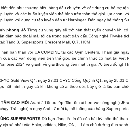
biết đến như thương hiệu hàng đầu chuyên về các dụng cụ hỗ trợ tập 
luyện và các huấn luyện viên thể hình trên toàn thế giới lựa chọn, vớ
luyện với dụng cụ tập luyện đến từ Harbinger. Đến ngay hệ thống Su
định phong độ
Từng cú vung gậy sẽ trở nên thật uyển chuyển khi có 
ẫn đảm bảo thoải mái tối đa trong suốt trận đấu.Công nghệ Flywire t
tại: Tầng 3, Supersports Crescent Mall, Q.7, HCM
 hạn bản thân với UA COMBINE tại các Gym Centers. Tham gia ngay!
 của các vận động viên trên thế giới, sẽ chính thức có mặt tại Việ
Combine 2024 và giành về giải thưởng tiền mặt trị giá 70 triệu đồng! T
 CFYC Gold View Q4: ngày 27.01 CFYC Cống Quỳnh Q1: ngày 28.01 CFY
ực hết mình, ngay cả khi không có ai theo dõi, bây giờ là lúc bạn c
N TẦM CAO MỚI
Arahi 7 Tối ưu lớp đệm êm ái hơn với công nghệ JF
hạy. Trải nghiệm ngay Arahi 7 mới tại hệ thống cửa hàng Supersports
 CÙNG SUPERSPORTS
Dù bạn đang là tín đồ của bất kỳ môn thể tha
giày xịn xò nhất của Hoka, adidas, Nike, ON,… Làm chủ đường đua xanh