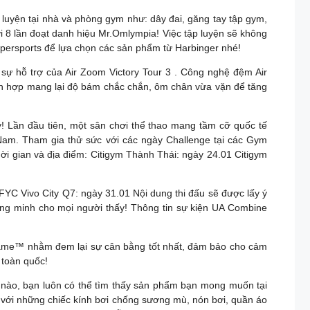
luyện tại nhà và phòng gym như: dây đai, găng tay tập gym,
i 8 lần đoạt danh hiệu Mr.Omlympia! Việc tập luyện sẽ không
persports để lựa chọn các sản phẩm từ Harbinger nhé!
sự hỗ trợ của Air Zoom Victory Tour 3 . Công nghệ đệm Air
ích hợp mang lại độ bám chắc chắn, ôm chân vừa vặn để tăng
 Lần đầu tiên, một sân chơi thể thao mang tầm cỡ quốc tế
t Nam. Tham gia thử sức với các ngày Challenge tại các Gym
hời gian và địa điểm: Citigym Thành Thái: ngày 24.01 Citigym
C Vivo City Q7: ngày 31.01 Nội dung thi đấu sẽ được lấy ý
hứng minh cho mọi người thấy! Thông tin sự kiện UA Combine
rame™ nhằm đem lại sự cân bằng tốt nhất, đảm bảo cho cảm
 toàn quốc!
o nào, bạn luôn có thể tìm thấy sản phẩm bạn mong muốn tại
 với những chiếc kính bơi chống sương mù, nón bơi, quần áo