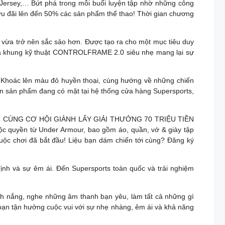
 Jersey,… Bứt phá trong mỗi buổi luyện tập nhờ những công
u đãi lên đến 50% các sản phẩm thể thao! Thời gian chương
 vừa trở nên sắc sảo hơn. Được tạo ra cho một mục tiêu duy
 và khung kỹ thuật CONTROLFRAME 2.0 siêu nhẹ mang lại sự
Khoác lên màu đỏ huyền thoại, cùng hướng về những chiến
iện sản phẩm đang có mặt tại hệ thống cửa hàng Supersports,
CÙNG CƠ HỘI GIÀNH LẤY GIẢI THƯỞNG 70 TRIỆU TIỀN
độc quyền từ Under Armour, bao gồm áo, quần, vớ & giày tập
. Cuộc chơi đã bắt đầu! Liệu bạn dám chiến tới cùng? Đăng ký
nh và sự êm ái. Đến Supersports toàn quốc và trải nghiệm
ánh nắng, nghe những âm thanh bạn yêu, làm tất cả những gì
 bạn tận hưởng cuộc vui với sự nhẹ nhàng, êm ái và khả năng