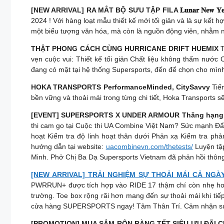
[NEW ARRIVAL] RA MẮT BỘ SƯU TẬP FILA 𝐋𝐮𝐧𝐚𝐫 𝐍𝐞𝐰 𝐘𝐞𝐚𝐫 𝐂𝐨𝐥
2024 ! Với hàng loạt mẫu thiết kế mới tối giản và là sự kết
một biểu tượng văn hóa, mà còn là nguồn động viên, nhằm n
THẬT PHONG CÁCH CÙNG HURRICANE DRIFT HUEMIX
T
vẹn cuộc vui: Thiết kế tối giản Chất liệu không thấm nước
đang có mặt tại hệ thống Supersports, đến để chọn cho m
HOKA TRANSPORTS PerformanceMinded, CitySavvy
Tiến
bền vững và thoải mái trong từng chi tiết, Hoka Transports sẽ
[EVENT] SUPERSPORTS X UNDER ARMOUR Thăng hạng k
thi cam go tại Cuộc thi UA Combine Việt Nam? Sức mạnh Đẩy
hoạt Kiểm tra độ linh hoạt thân dưới Phản xạ Kiểm tra ph
hướng dẫn tại website:
uacombinevn.com/thetests/
Luyện tập
Minh. Phở Chị Ba Dạ Supersports Vietnam đã phản hồi thông
[NEW ARRIVAL] TRẢI NGHIỆM SỰ THOẢI MÁI CẢ NGÀY
PWRRUN+ được tích hợp vào RIDE 17 thậm chí còn nhẹ hơn 2
trường. Toe box rộng rãi hơn mang đến sự thoải mái khi t
cửa hàng SUPERSPORTS ngay! Tâm Thân Trí. Cảm nhận sự k
[PROMOTION] MUA SẮM RỘN RÀNG TẾT SIÊU ƯU ĐÃI