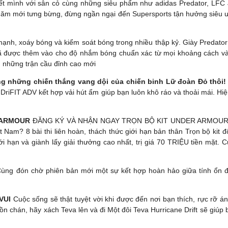
Hết mình với sân cỏ cùng những siêu phẩm như adidas Predator, LFC
ăm mới tưng bừng, đừng ngần ngại đến Supersports tận hưởng siêu ư
nh, xoáy bóng và kiểm soát bóng trong nhiều thập kỷ. Giày Predator
n đã được thêm vào cho độ nhắm bóng chuẩn xác từ mọi khoảng cách
n những trận cầu đỉnh cao mới
g những chiến thắng vang dội của chiến binh Lữ đoàn Đỏ thôi!
e DriFIT ADV kết hợp vải hút ẩm giúp bạn luôn khô ráo và thoải mái. H
 ARMOUR
ĐĂNG KÝ VÀ NHẬN NGAY TRỌN BỘ KIT UNDER ARMOUR 
 Nam? 8 bài thi liên hoàn, thách thức giới hạn bản thân Trọn bộ kit 
giới hạn và giành lấy giải thưởng cao nhất, trị giá 70 TRIỆU tiền mặt
ùng đón chờ phiên bản mới một sự kết hợp hoàn hảo giữa tính ổn đị
 VUI
Cuộc sống sẽ thật tuyệt vời khi được đến nơi bạn thích, rực rỡ 
ồn chán, hãy xách Teva lên và đi Một đôi Teva Hurricane Drift sẽ giúp