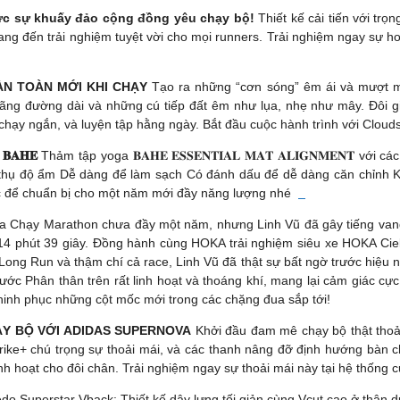
thực sự khuấy đảo cộng đồng yêu chạy bộ!
Thiết kế cải tiến với tr
ang đến trải nghiệm tuyệt vời cho mọi runners. Trải nghiệm ngay sự h
ÀN TOÀN MỚI KHI CHẠY
Tạo ra những “cơn sóng” êm ái và mượt 
ng đường dài và những cú tiếp đất êm như lụa, nhẹ như mây. Đôi g
hạy ngắn, và luyện tập hằng ngày. Bắt đầu cuộc hành trình với Clouds
𝐀𝐇𝐄
Thảm tập yoga 𝐁𝐀𝐇𝐄 𝐄𝐒𝐒𝐄𝐍𝐓𝐈𝐀𝐋 𝐌𝐀𝐓 𝐀𝐋𝐈𝐆𝐍𝐌𝐄𝐍𝐓 
p thụ độ ẩm Dễ dàng để làm sạch Có đánh dấu để dễ dàng căn chỉnh
ốc để chuẩn bị cho một năm mới đầy năng lượng nhé
 Chạy Marathon chưa đầy một năm, nhưng Linh Vũ đã gây tiếng vang k
ờ 14 phút 39 giây. Đồng hành cùng HOKA trải nghiệm siêu xe HOKA Cie
 Long Run và thậm chí cả race, Linh Vũ đã thật sự bất ngờ trước hiệu nă
bước Phân thân trên rất linh hoạt và thoáng khí, mang lại cảm giác c
hinh phục những cột mốc mới trong các chặng đua sắp tới!
ẠY BỘ VỚI ADIDAS SUPERNOVA
Khởi đầu đam mê chạy bộ thật thoải 
ike+ chú trọng sự thoải mái, và các thanh nâng đỡ định hướng bà
 linh hoạt cho đôi chân. Trải nghiệm ngay sự thoải mái này tại hệ thống
o Superstar Vback: Thiết kế dây lưng tối giản cùng Vcut cao ở thân dư