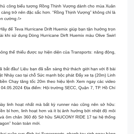
ược thêu thủ công biểu tượng Rồng Thịnh Vượng dành cho mùa Xuân
ST càng trở nên đặc sắc hơn. “Rồng Thịnh Vượng” không chỉ là
ên cường />
Hãy để Teva Hurricane Drift Huemix giúp bạn tận hưởng trọn
ài khi sử dụng Dòng Hurricane Dirft Huemix màu Olive Swirl
ông thể thiếu được sự hiện diện của Transports: năng động,
 bắt đầu! Liệu bạn đã sẵn sàng thử thách giới hạn với 8 bài
ật Nhảy cao tại chỗ Sức mạnh bộc phát Đẩy xe tạ (20m) Linh
c bền Chạy tăng tốc 20m theo hiệu lệnh Xem ngay các video
: 04.05.2024 Địa điểm: Hội trường SECC, Quận 7, TP. Hồ Chí
ày linh hoạt nhất mà bất kỳ runner nào cũng nên sở hữu:
bỉ hơn, linh hoạt hơn và ít bị ảnh hưởng bởi nhiệt độ môi
hơn và ôm chân 360 độ Sở hữu SAUCONY RIDE 17 tại hệ thống
agon” hoàn toàn mới.
i xuân cực đỉnh tại Supersports, nhanh tay rinh ngay hàng