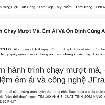
hương Hiệu
Ăn Uống
Làm Đẹp
Mỹ Phẩm
Thời Trang
Phụ K
nh Chạy Mượt Mà, Êm Ái Và Ổn Định Cùng A
RTS LO
Tết chỉ còn cách ít ngày. Còn gì bằng kích hoạt năm mới ch
 là dịp quây quần chia sẻ những niềm vui, những kỉ niệm đẹp. Hãy làm 
ệm hành trình chạy mượt mà, 
p đệm êm ái và công nghệ JFr
 là tín đồ của những môn luyện tập trong nhà, Supersports chắc chắn
mới “tràn thể thao” ngay! TÌM 100 ANH BỊ XUẤT TINH SỚM NẶN
HỆ 60 PHÚT