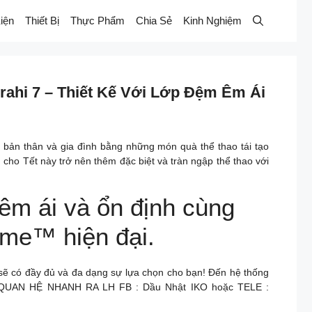
iện
Thiết Bị
Thực Phẩm
Chia Sẻ
Kinh Nghiệm
rahi 7 – Thiết Kế Với Lớp Đệm Êm Ái
o bản thân và gia đình bằng những món quà thể thao tái tạo
cho Tết này trở nên thêm đặc biệt và tràn ngập thể thao với
êm ái và ổn định cùng
ame™ hiện đại.
 sẽ có đầy đủ và đa dạng sự lựa chọn cho bạn! Đến hệ thống
G QUAN HỆ NHANH RA LH FB : Dầu Nhật IKO hoặc TELE :