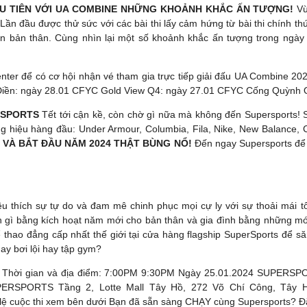
U TIÊN VỚI UA COMBINE NHỮNG KHOẢNH KHẮC ẤN TƯỢNG!
Vừ
Lần đầu được thử sức với các bài thi lấy cảm hứng từ bài thi chính t
ạn bản thân. Cùng nhìn lại một số khoảnh khắc ấn tượng trong ngày
er để có cơ hội nhận vé tham gia trực tiếp giải đấu UA Combine 2024 
o Điền: ngày 28.01 CFYC Gold View Q4: ngày 27.01 CFYC Cống Quỳnh 
RSPORTS
Tết tới cận kề, còn chờ gì nữa mà không đến Supersports! 
hiệu hàng đầu: Under Armour, Columbia, Fila, Nike, New Balance, C
 VÀ BẮT ĐẦU NĂM 2024 THẬT BÙNG NỔ!
Đến ngay Supersports để
u thích sự tự do và đam mê chinh phục mọi cự ly với sự thoải mái t
 gì bằng kích hoạt năm mới cho bản thân và gia đình bằng những mó
hao đẳng cấp nhất thế giới tại cửa hàng flagship SuperSports để să
y bơi lội hay tập gym?
!! Thời gian và địa điểm: 7:00PM 9:30PM Ngày 25.01.2024 SUPERSPO
ERSPORTS Tầng 2, Lotte Mall Tây Hồ, 272 Võ Chí Công, Tây 
lệ cuộc thi xem bên dưới Bạn đã sẵn sàng CHẠY cùng Supersports? Đ