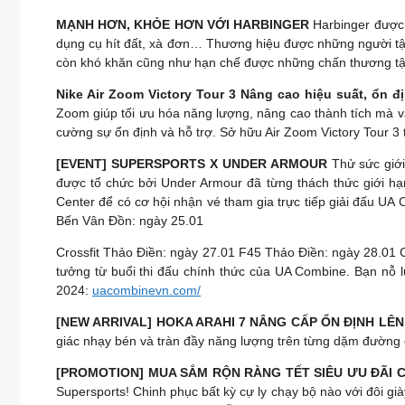
MẠNH HƠN, KHỎE HƠN VỚI HARBINGER
Harbinger được 
dụng cụ hít đất, xà đơn… Thương hiệu được những người tập 
còn khó khăn cũng như hạn chế được những chấn thương tập 
Nike Air Zoom Victory Tour 3 Nâng cao hiệu suất, ổn 
Zoom giúp tối ưu hóa năng lượng, nâng cao thành tích mà v
cường sự ổn định và hỗ trợ. Sở hữu Air Zoom Victory Tour 3 
[EVENT] SUPERSPORTS X UNDER ARMOUR
Thử sức giới
được tổ chức bởi Under Armour đã từng thách thức giới hạn
Center để có cơ hội nhận vé tham gia trực tiếp giải đấu UA 
Bến Vân Đồn: ngày 25.01
Crossfit Thảo Điền: ngày 27.01 F45 Thảo Điền: ngày 28.01
tưởng từ buổi thi đấu chính thức của UA Combine. Bạn nỗ l
2024:
uacombinevn.com/
[NEW ARRIVAL] HOKA ARAHI 7 NÂNG CẤP ỔN ĐỊNH LÊ
giác nhạy bén và tràn đầy năng lượng trên từng dặm đường c
[PROMOTION] MUA SẮM RỘN RÀNG TẾT SIÊU ƯU ĐÃI
Supersports! Chinh phục bất kỳ cự ly chạy bộ nào với đôi 