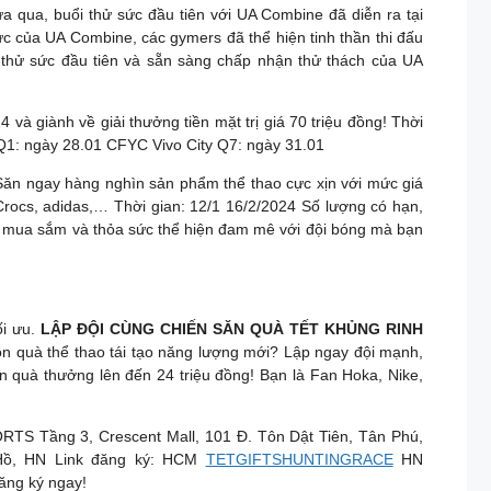
a qua, buổi thử sức đầu tiên với UA Combine đã diễn ra tại
hức của UA Combine, các gymers đã thể hiện tinh thần thi đấu
 thử sức đầu tiên và sẵn sàng chấp nhận thử thách của UA
và giành về giải thưởng tiền mặt trị giá 70 triệu đồng! Thời
Q1: ngày 28.01 CFYC Vivo City Q7: ngày 31.01
Săn ngay hàng nghìn sản phẩm thể thao cực xịn với mức giá
rocs, adidas,… Thời gian: 12/1 16/2/2024 Số lượng có hạn,
 mua sắm và thỏa sức thể hiện đam mê với đội bóng mà bạn
ối ưu.
LẬP ĐỘI CÙNG CHIẾN SĂN QUÀ TẾT KHỦNG RINH
n quà thể thao tái tạo năng lượng mới? Lập ngay đội mạnh,
n quà thưởng lên đến 24 triệu đồng! Bạn là Fan Hoka, Nike,
RTS Tầng 3, Crescent Mall, 101 Đ. Tôn Dật Tiên, Tân Phú,
Hồ, HN Link đăng ký: HCM
TETGIFTSHUNTINGRACE
HN
ăng ký ngay!