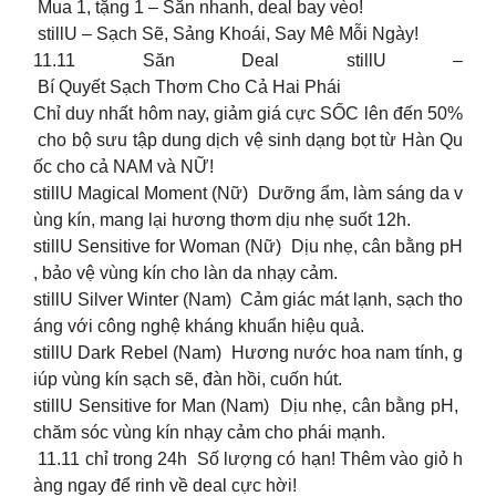
Mua 1, tặng 1 – Săn nhanh, deal bay vèo!
stillU – Sạch Sẽ, Sảng Khoái, Say Mê Mỗi Ngày!
11.11 Săn Deal stillU –
Bí Quyết Sạch Thơm Cho Cả Hai Phái
Chỉ duy nhất hôm nay, giảm giá cực SỐC lên đến 50%
cho bộ sưu tập dung dịch vệ sinh dạng bọt từ Hàn Qu
ốc cho cả NAM và NỮ!
stillU Magical Moment (Nữ) Dưỡng ẩm, làm sáng da v
ùng kín, mang lại hương thơm dịu nhẹ suốt 12h.
stillU Sensitive for Woman (Nữ) Dịu nhẹ, cân bằng pH
, bảo vệ vùng kín cho làn da nhạy cảm.
stillU Silver Winter (Nam) Cảm giác mát lạnh, sạch tho
áng với công nghệ kháng khuẩn hiệu quả.
stillU Dark Rebel (Nam) Hương nước hoa nam tính, g
iúp vùng kín sạch sẽ, đàn hồi, cuốn hút.
stillU Sensitive for Man (Nam) Dịu nhẹ, cân bằng pH,
chăm sóc vùng kín nhạy cảm cho phái mạnh.
11.11 chỉ trong 24h Số lượng có hạn! Thêm vào giỏ h
àng ngay để rinh về deal cực hời!