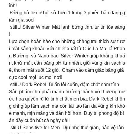
ình!
Đừng bỏ lỡ cơ hội sở hữu 1 trong 3 phiên bản đang g
iảm giá sốc!
stillU Silver Winter Mát lạnh bừng tỉnh, tự tin tỏa sáng
!
Lựa chọn hoàn hảo cho những chàng trai thích sự tươ
i mát sảng khoái. Với chiết xuất từ Cúc La Mã, lá Phon
g Đường, và Nano bạc, Silver Winter giúp kháng khuẩ
n, khử mùi, cân bằng pH tự nhiên, giữ vùng kín sạch s
ẽ, thơm mát suốt 12 giờ. Chạm vào cảm giác băng giá
cực cool mọi lúc mọi nơi!
stillU Dark Rebel Bí ẩn lôi cuốn, đậm chất nam tính
Sản phẩm cho phái mạnh trưởng thành với hương nư
ớc hoa quyến rũ từ tinh chất men bia. Dark Rebel khôn
g chỉ giúp làm sạch mà còn tái tạo làn da vùng kín khỏ
e mạnh, mịn màng và đàn hồi hơn. Duy trì phong độ bí
ẩn đầy cuốn hút cả ngày dài!
stillU Sensitive for Men Dịu nhẹ thư giãn, bảo vệ làn