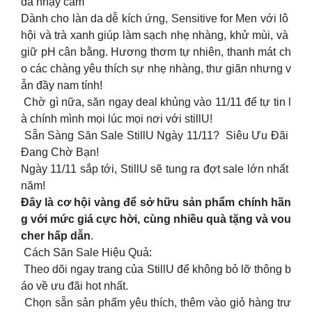
da nhạy cảm
Dành cho làn da dễ kích ứng, Sensitive for Men với lô
hội và trà xanh giúp làm sạch nhẹ nhàng, khử mùi, và
giữ pH cân bằng. Hương thơm tự nhiên, thanh mát ch
o các chàng yêu thích sự nhẹ nhàng, thư giãn nhưng v
ẫn đầy nam tính!
Chờ gì nữa, săn ngay deal khủng vào 11/11 để tự tin l
à chính mình mọi lúc mọi nơi với stillU!
Sẵn Sàng Săn Sale StillU Ngày 11/11? Siêu Ưu Đãi
Đang Chờ Bạn!
Ngày 11/11 sắp tới, StillU sẽ tung ra đợt sale lớn nhất
năm!
Đây là cơ hội vàng để sở hữu sản phẩm chính hãn
g với mức giá cực hời, cùng nhiều quà tặng và vou
cher hấp dẫn
.
Cách Săn Sale Hiệu Quả:
Theo dõi ngay trang của StillU để không bỏ lỡ thông b
áo về ưu đãi hot nhất.
Chọn sẵn sản phẩm yêu thích, thêm vào giỏ hàng trư