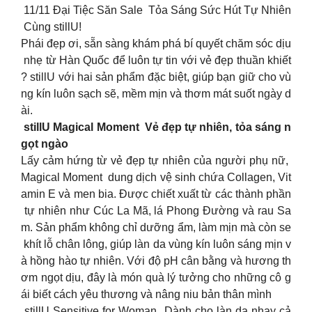
11/11 Đại Tiệc Săn Sale Tỏa Sáng Sức Hút Tự Nhiên
Cùng stillU!
Phái đẹp ơi, sẵn sàng khám phá bí quyết chăm sóc dịu
nhẹ từ Hàn Quốc để luôn tự tin với vẻ đẹp thuần khiết
? stillU với hai sản phẩm đặc biệt, giúp bạn giữ cho vù
ng kín luôn sạch sẽ, mềm mịn và thơm mát suốt ngày d
ài.
stillU Magical Moment Vẻ đẹp tự nhiên, tỏa sáng n
gọt ngào
Lấy cảm hứng từ vẻ đẹp tự nhiên của người phụ nữ,
Magical Moment dung dịch vệ sinh chứa Collagen, Vit
amin E và men bia. Được chiết xuất từ các thành phần
tự nhiên như Cúc La Mã, lá Phong Đường và rau Sa
m. Sản phẩm không chỉ dưỡng ẩm, làm mịn mà còn se
khít lỗ chân lông, giúp làn da vùng kín luôn sáng mịn v
à hồng hào tự nhiên. Với độ pH cân bằng và hương th
ơm ngọt dịu, đây là món quà lý tưởng cho những cô g
ái biết cách yêu thương và nâng niu bản thân mình
stillU Sensitive for Woman Dành cho làn da nhạy cả