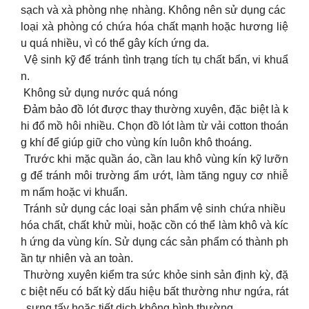
sạch và xà phòng nhẹ nhàng. Không nên sử dụng các
loại xà phòng có chứa hóa chất mạnh hoặc hương liệ
u quá nhiều, vì có thể gây kích ứng da.
Vệ sinh kỹ để tránh tình trạng tích tụ chất bẩn, vi khuẩ
n.
Không sử dụng nước quá nóng
Đảm bảo đồ lót được thay thường xuyên, đặc biệt là k
hi đổ mồ hôi nhiều. Chọn đồ lót làm từ vải cotton thoán
g khí để giúp giữ cho vùng kín luôn khô thoáng.
Trước khi mặc quần áo, cần lau khô vùng kín kỹ lưỡn
g để tránh môi trường ẩm ướt, làm tăng nguy cơ nhiễ
m nấm hoặc vi khuẩn.
Tránh sử dụng các loại sản phẩm vệ sinh chứa nhiều
hóa chất, chất khử mùi, hoặc cồn có thể làm khô và kíc
h ứng da vùng kín. Sử dụng các sản phẩm có thành ph
ần tự nhiên và an toàn.
Thường xuyên kiểm tra sức khỏe sinh sản định kỳ, đặ
c biệt nếu có bất kỳ dấu hiệu bất thường như ngứa, rát
, sưng tấy hoặc tiết dịch không bình thường.