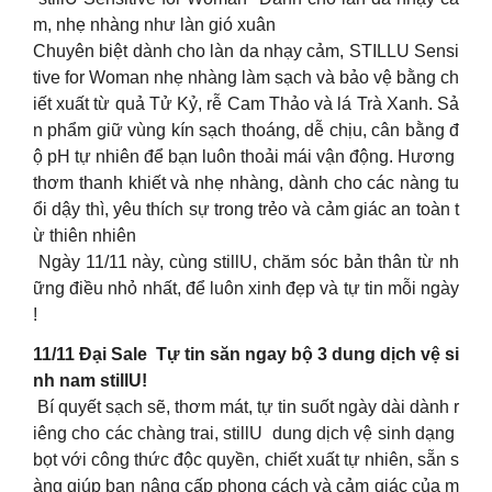
m, nhẹ nhàng như làn gió xuân
Chuyên biệt dành cho làn da nhạy cảm, STILLU Sensi
tive for Woman nhẹ nhàng làm sạch và bảo vệ bằng ch
iết xuất từ quả Tử Kỷ, rễ Cam Thảo và lá Trà Xanh. Sả
n phẩm giữ vùng kín sạch thoáng, dễ chịu, cân bằng đ
ộ pH tự nhiên để bạn luôn thoải mái vận động. Hương
thơm thanh khiết và nhẹ nhàng, dành cho các nàng tu
ổi dậy thì, yêu thích sự trong trẻo và cảm giác an toàn t
ừ thiên nhiên
Ngày 11/11 này, cùng stillU, chăm sóc bản thân từ nh
ững điều nhỏ nhất, để luôn xinh đẹp và tự tin mỗi ngày
!
11/11 Đại Sale Tự tin săn ngay bộ 3 dung dịch vệ si
nh nam stillU!
Bí quyết sạch sẽ, thơm mát, tự tin suốt ngày dài dành r
iêng cho các chàng trai, stillU dung dịch vệ sinh dạng
bọt với công thức độc quyền, chiết xuất tự nhiên, sẵn s
àng giúp bạn nâng cấp phong cách và cảm giác của m