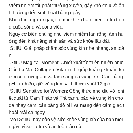
Viêm nhiễm tái phát thường xuyên, gây khó chịu và ản
h hưởng đến sinh hoạt hàng ngày.
Khó chịu, ngứa ngáy, có mùi khiến bạn thiếu tự tin tron
g cuộc sống và công việc.
Nguy cơ biến chứng như viêm nhiễm lan rộng, ảnh hư
ởng đến khả năng sinh sản và sức khỏe lâu dài.
StillU Giải pháp chăm sóc vùng kín nhẹ nhàng, an toà
n
StillU Magical Moment: Chiết xuất từ thiên nhiên như
Cúc La Mã, Collagen, Vitamin E giúp kháng khuẩn, kh
ử mùi, dưỡng ẩm và làm sáng da vùng kín. Cân bằng
pH tự nhiên, giữ vùng kín sạch thơm suốt 12 giờ.
StillU Sensitive for Women: Công thức nhẹ dịu với chi
ết xuất từ Cam Thảo và Trà xanh, bảo vệ vùng kín cho
da nhạy cảm, cân bằng độ pH và mang đến cảm giác t
hoải mái cả ngày.
Với StillU, hãy bảo vệ sức khỏe vùng kín của bạn mỗi
ngày vì sự tự tin và an toàn lâu dài!