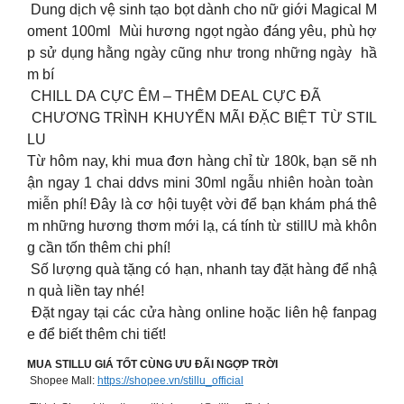
Dung dịch vệ sinh tạo bọt dành cho nữ giới Magical M
oment 100ml Mùi hương ngọt ngào đáng yêu, phù hợ
p sử dụng hằng ngày cũng như trong những ngày hầ
m bí
CHILL DA CỰC ÊM – THÊM DEAL CỰC ĐÃ
CHƯƠNG TRÌNH KHUYẾN MÃI ĐẶC BIỆT TỪ STIL
LU
Từ hôm nay, khi mua đơn hàng chỉ từ 180k, bạn sẽ nh
ận ngay 1 chai ddvs mini 30ml ngẫu nhiên hoàn toàn
miễn phí! Đây là cơ hội tuyệt vời để bạn khám phá thê
m những hương thơm mới lạ, cá tính từ stillU mà khôn
g cần tốn thêm chi phí!
Số lượng quà tặng có hạn, nhanh tay đặt hàng để nhậ
n quà liền tay nhé!
Đặt ngay tại các cửa hàng online hoặc liên hệ fanpag
e để biết thêm chi tiết!
MUA STILLU GIÁ TỐT CÙNG ƯU ĐÃI NGỢP TRỜI
Shopee Mall:
https://shopee.vn/stillu_official