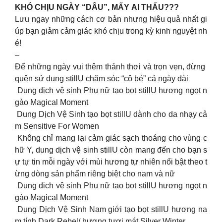
KHÓ CHỊU NGÀY “DÂU”, MẤY AI THẤU???
Lưu ngay những cách cơ bản nhưng hiệu quả nhất gi
úp bạn giảm cảm giác khó chịu trong kỳ kinh nguyệt nh
é!
–
Để những ngày vui thêm thảnh thơi và trọn vẹn, đừng
quên sử dụng stillU chăm sóc “cô bé” cả ngày dài
Dung dịch vệ sinh Phụ nữ tạo bọt stillU hương ngọt n
gào Magical Moment
Dung Dịch Vệ Sinh tạo bọt stillU dành cho da nhạy cả
m Sensitive For Women
Không chỉ mang lại cảm giác sạch thoáng cho vùng c
hữ Y, dung dịch vệ sinh stillU còn mang đến cho bạn s
ự tự tin mỗi ngày với mùi hương tự nhiên nổi bật theo t
ừng dòng sản phẩm riêng biệt cho nam và nữ
Dung dịch vệ sinh Phụ nữ tạo bọt stillU hương ngọt n
gào Magical Moment
Dung Dịch Vệ Sinh Nam giới tạo bọt stillU hương na
m tính Dark Rebel/ hương tươi mát Silver Winter