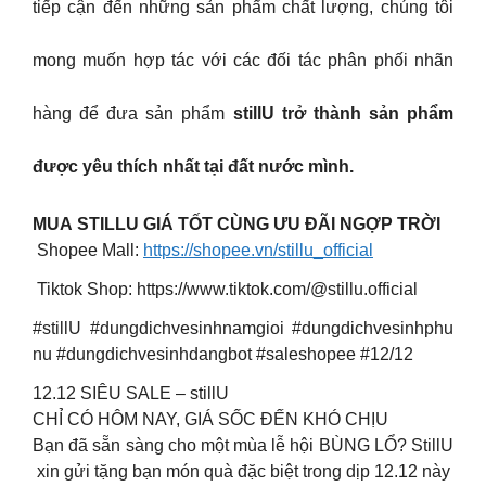
tiếp cận đến những sản phẩm chất lượng, chúng tôi
mong muốn hợp tác với các đối tác phân phối nhãn
hàng để đưa sản phẩm
stillU trở thành sản phẩm
được yêu thích nhất tại đất nước mình.
MUA STILLU GIÁ TỐT CÙNG ƯU ĐÃI NGỢP TRỜI
Shopee Mall:
https://shopee.vn/stillu_official
Tiktok Shop: https://www.tiktok.com/@stillu.official
#stillU #dungdichvesinhnamgioi #dungdichvesinhphu
nu #dungdichvesinhdangbot #saleshopee #12/12
12.12 SIÊU SALE – stillU
CHỈ CÓ HÔM NAY, GIÁ SỐC ĐẾN KHÓ CHỊU
Bạn đã sẵn sàng cho một mùa lễ hội BÙNG LỔ? StillU
xin gửi tặng bạn món quà đặc biệt trong dịp 12.12 này