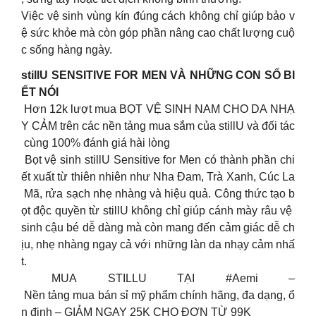
Việc vệ sinh vùng kín đúng cách không chỉ giúp bảo v
ệ sức khỏe mà còn góp phần nâng cao chất lượng cuộ
c sống hàng ngày.
stillU SENSITIVE FOR MEN VÀ NHỮNG CON SỐ BI
ẾT NÓI
Hơn 12k lượt mua BỌT VỆ SINH NAM CHO DA NHẠ
Y CẢM trên các nền tảng mua sắm của stillU và đối tác
cùng 100% đánh giá hài lòng
Bọt vệ sinh stillU Sensitive for Men có thành phần chi
ết xuất từ thiên nhiên như Nha Đam, Trà Xanh, Cúc La
Mã, rửa sạch nhẹ nhàng và hiệu quả. Công thức tạo b
ọt độc quyền từ stillU không chỉ giúp cánh mày râu vệ
sinh cậu bé dễ dàng mà còn mang đến cảm giác dễ ch
ịu, nhẹ nhàng ngay cả với những làn da nhạy cảm nhấ
t.
MUA STILLU TẠI #Aemi –
Nền tảng mua bán sỉ mỹ phẩm chính hãng, đa dạng, ổ
n định – GIẢM NGAY 25K CHO ĐƠN TỪ 99K