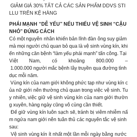
GIẢM GIÁ 30% TẤT CẢ CÁC SẢN PHẨM DDVS STI
LLU TRÊN KỆ HÀNG
PHÁI MẠNH “DỄ YẾU” NẾU THIẾU VỆ SINH “CẬU
NHỎ” ĐÚNG CÁCH
Có một nguyên nhân khiến bản lĩnh đàn ông suy giảm
mà mọi người chủ quan bỏ qua là vệ sinh vùng kín, khi
ến những căn bệnh “làm yếu phái mạnh” tấn công. Tại
Việt Nam, có khoảng 800.000 –
1.000.000 người mắc bệnh lây truyền qua đường tình
dục mỗi năm.
Vùng kín của nam giới không phức tạp như vùng kín c
ủa nữ giới nên thường chủ quan trong việc vệ sinh. Tu
y nhiên, việc giữ vệ sinh vùng kín của nam giới thườn
g xuyên, hàng ngày cũng vô cùng cần thiết.
Để giữ vùng kín luôn sạch sẽ, tránh bị viêm nhiễm nấ
m ngứa nam giới nên tuân thủ các nguyên tắc vệ sinh
sau:
Vệ sinh vùng kín ít nhất một lần mỗi ngày bằng nước