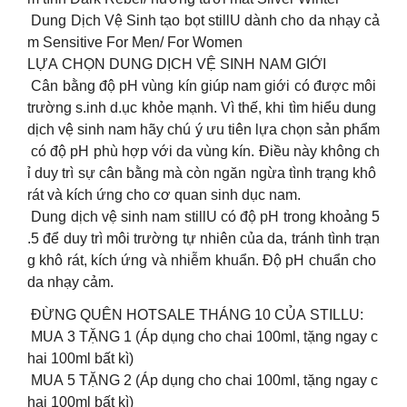
Dung Dịch Vệ Sinh tạo bọt stillU dành cho da nhạy cả
m Sensitive For Men/ For Women
LỰA CHỌN DUNG DỊCH VỆ SINH NAM GIỚI
Cân bằng độ pH vùng kín giúp nam giới có được môi
trường s.inh d.ục khỏe mạnh. Vì thế, khi tìm hiểu dung
dịch vệ sinh nam hãy chú ý ưu tiên lựa chọn sản phẩm
có độ pH phù hợp với da vùng kín. Điều này không ch
ỉ duy trì sự cân bằng mà còn ngăn ngừa tình trạng khô
rát và kích ứng cho cơ quan sinh dục nam.
Dung dịch vệ sinh nam stillU có độ pH trong khoảng 5
.5 để duy trì môi trường tự nhiên của da, tránh tình trạn
g khô rát, kích ứng và nhiễm khuẩn. Độ pH chuẩn cho
da nhạy cảm.
ĐỪNG QUÊN HOTSALE THÁNG 10 CỦA STILLU:
MUA 3 TẶNG 1 (Áp dụng cho chai 100ml, tặng ngay c
hai 100ml bất kì)
MUA 5 TẶNG 2 (Áp dụng cho chai 100ml, tặng ngay c
hai 100ml bất kì)