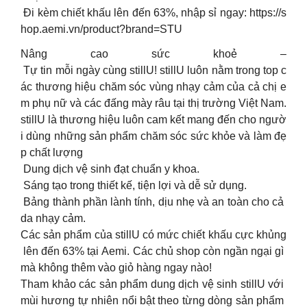
Đi kèm chiết khấu lên đến 63%, nhập sỉ ngay: https://s
hop.aemi.vn/product?brand=STU
Nâng cao sức khoẻ –
Tự tin mỗi ngày cùng stillU! stillU luôn nằm trong top c
ác thương hiệu chăm sóc vùng nhạy cảm của cả chị e
m phụ nữ và các đấng mày râu tại thị trường Việt Nam.
stillU là thương hiệu luôn cam kết mang đến cho ngườ
i dùng những sản phẩm chăm sóc sức khỏe và làm đẹ
p chất lượng
Dung dịch vệ sinh đạt chuẩn y khoa.
Sáng tạo trong thiết kế, tiện lợi và dễ sử dụng.
Bảng thành phần lành tính, dịu nhẹ và an toàn cho cả
da nhạy cảm.
Các sản phẩm của stillU có mức chiết khấu cực khủng
lên đến 63% tại Aemi. Các chủ shop còn ngần ngại gì
mà không thêm vào giỏ hàng ngay nào!
Tham khảo các sản phẩm dung dịch vệ sinh stillU với
mùi hương tự nhiên nổi bật theo từng dòng sản phẩm