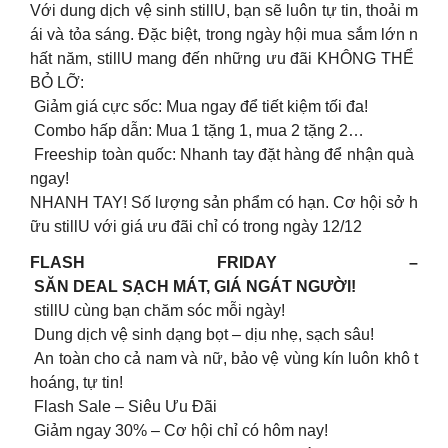
Với dung dịch vệ sinh stillU, bạn sẽ luôn tự tin, thoải m
ái và tỏa sáng. Đặc biệt, trong ngày hội mua sắm lớn n
hất năm, stillU mang đến những ưu đãi KHÔNG THỂ
BỎ LỠ:
Giảm giá cực sốc: Mua ngay để tiết kiệm tối đa!
Combo hấp dẫn: Mua 1 tặng 1, mua 2 tặng 2…
Freeship toàn quốc: Nhanh tay đặt hàng để nhận quà
ngay!
NHANH TAY! Số lượng sản phẩm có hạn. Cơ hội sở h
ữu stillU với giá ưu đãi chỉ có trong ngày 12/12
FLASH FRIDAY –
SĂN DEAL SẠCH MÁT, GIÁ NGÁT NGƯỜI!
stillU cùng bạn chăm sóc mỗi ngày!
Dung dịch vệ sinh dạng bọt – dịu nhẹ, sạch sâu!
An toàn cho cả nam và nữ, bảo vệ vùng kín luôn khô t
hoáng, tự tin!
Flash Sale – Siêu Ưu Đãi
Giảm ngay 30% – Cơ hội chỉ có hôm nay!