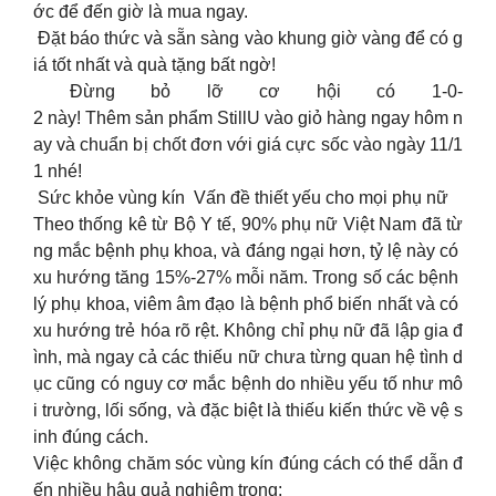
ớc để đến giờ là mua ngay.
Đặt báo thức và sẵn sàng vào khung giờ vàng để có g
iá tốt nhất và quà tặng bất ngờ!
Đừng bỏ lỡ cơ hội có 1-0-
2 này! Thêm sản phẩm StillU vào giỏ hàng ngay hôm n
ay và chuẩn bị chốt đơn với giá cực sốc vào ngày 11/1
1 nhé!
Sức khỏe vùng kín Vấn đề thiết yếu cho mọi phụ nữ
Theo thống kê từ Bộ Y tế, 90% phụ nữ Việt Nam đã từ
ng mắc bệnh phụ khoa, và đáng ngại hơn, tỷ lệ này có
xu hướng tăng 15%-27% mỗi năm. Trong số các bệnh
lý phụ khoa, viêm âm đạo là bệnh phổ biến nhất và có
xu hướng trẻ hóa rõ rệt. Không chỉ phụ nữ đã lập gia đ
ình, mà ngay cả các thiếu nữ chưa từng quan hệ tình d
ục cũng có nguy cơ mắc bệnh do nhiều yếu tố như mô
i trường, lối sống, và đặc biệt là thiếu kiến thức về vệ s
inh đúng cách.
Việc không chăm sóc vùng kín đúng cách có thể dẫn đ
ến nhiều hậu quả nghiêm trọng: