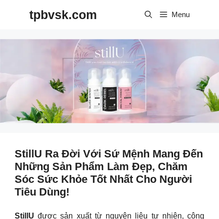
Skip
tpbvsk.com
to
Menu
content
StillU Ra Đời Với Sứ Mệnh Mang Đến
Những Sản Phẩm Làm Đẹp, Chăm
Sóc Sức Khỏe Tốt Nhất Cho Người
Tiêu Dùng!
StillU
được sản xuất từ nguyên liệu tự nhiên, công