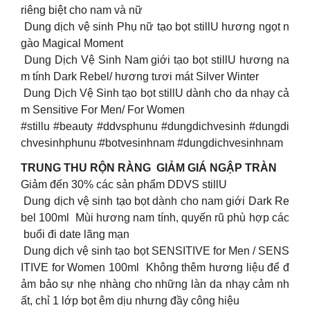
riêng biệt cho nam và nữ
Dung dịch vệ sinh Phụ nữ tạo bọt stillU hương ngọt n
gào Magical Moment
Dung Dịch Vệ Sinh Nam giới tạo bọt stillU hương na
m tính Dark Rebel/ hương tươi mát Silver Winter
Dung Dịch Vệ Sinh tạo bọt stillU dành cho da nhạy cả
m Sensitive For Men/ For Women
#stillu #beauty #ddvsphunu #dungdichvesinh #dungdi
chvesinhphunu #botvesinhnam #dungdichvesinhnam
TRUNG THU RỘN RÀNG
GIẢM GIÁ NGẬP TRÀN
Giảm đến 30% các sản phẩm DDVS stillU
Dung dịch vệ sinh tạo bọt dành cho nam giới Dark Re
bel 100ml Mùi hương nam tính, quyến rũ phù hợp các
buổi đi date lãng mạn
Dung dịch vệ sinh tạo bọt SENSITIVE for Men / SENS
ITIVE for Women 100ml Không thêm hương liệu để đ
ảm bảo sự nhẹ nhàng cho những làn da nhạy cảm nh
ất, chỉ 1 lớp bọt êm dịu nhưng đầy công hiệu